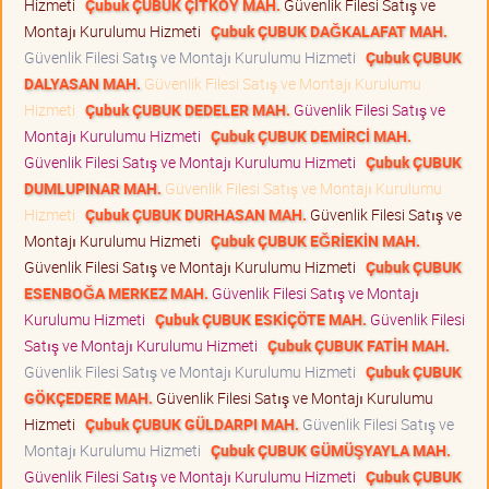
Hizmeti
Çubuk ÇUBUK ÇİTKÖY MAH.
Güvenlik Filesi Satış ve
Montajı Kurulumu Hizmeti
Çubuk ÇUBUK DAĞKALAFAT MAH.
Güvenlik Filesi Satış ve Montajı Kurulumu Hizmeti
Çubuk ÇUBUK
DALYASAN MAH.
Güvenlik Filesi Satış ve Montajı Kurulumu
Hizmeti
Çubuk ÇUBUK DEDELER MAH.
Güvenlik Filesi Satış ve
Montajı Kurulumu Hizmeti
Çubuk ÇUBUK DEMİRCİ MAH.
Güvenlik Filesi Satış ve Montajı Kurulumu Hizmeti
Çubuk ÇUBUK
DUMLUPINAR MAH.
Güvenlik Filesi Satış ve Montajı Kurulumu
Hizmeti
Çubuk ÇUBUK DURHASAN MAH.
Güvenlik Filesi Satış ve
Montajı Kurulumu Hizmeti
Çubuk ÇUBUK EĞRİEKİN MAH.
Güvenlik Filesi Satış ve Montajı Kurulumu Hizmeti
Çubuk ÇUBUK
ESENBOĞA MERKEZ MAH.
Güvenlik Filesi Satış ve Montajı
Kurulumu Hizmeti
Çubuk ÇUBUK ESKİÇÖTE MAH.
Güvenlik Filesi
Satış ve Montajı Kurulumu Hizmeti
Çubuk ÇUBUK FATİH MAH.
Güvenlik Filesi Satış ve Montajı Kurulumu Hizmeti
Çubuk ÇUBUK
GÖKÇEDERE MAH.
Güvenlik Filesi Satış ve Montajı Kurulumu
Hizmeti
Çubuk ÇUBUK GÜLDARPI MAH.
Güvenlik Filesi Satış ve
Montajı Kurulumu Hizmeti
Çubuk ÇUBUK GÜMÜŞYAYLA MAH.
Güvenlik Filesi Satış ve Montajı Kurulumu Hizmeti
Çubuk ÇUBUK