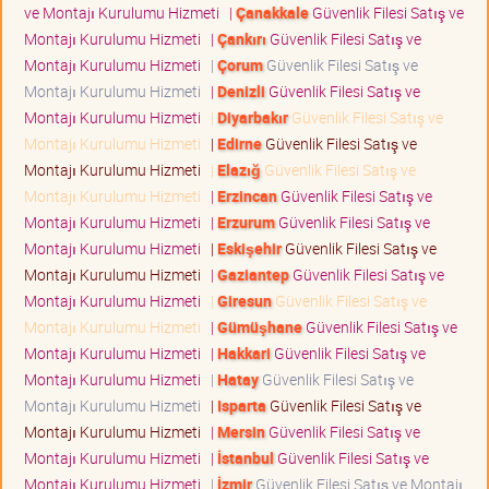
ve Montajı Kurulumu Hizmeti
|
Çanakkale
Güvenlik Filesi Satış ve
Montajı Kurulumu Hizmeti
|
Çankırı
Güvenlik Filesi Satış ve
Montajı Kurulumu Hizmeti
|
Çorum
Güvenlik Filesi Satış ve
Montajı Kurulumu Hizmeti
|
Denizli
Güvenlik Filesi Satış ve
Montajı Kurulumu Hizmeti
|
Diyarbakır
Güvenlik Filesi Satış ve
Montajı Kurulumu Hizmeti
|
Edirne
Güvenlik Filesi Satış ve
Montajı Kurulumu Hizmeti
|
Elazığ
Güvenlik Filesi Satış ve
Montajı Kurulumu Hizmeti
|
Erzincan
Güvenlik Filesi Satış ve
Montajı Kurulumu Hizmeti
|
Erzurum
Güvenlik Filesi Satış ve
Montajı Kurulumu Hizmeti
|
Eskişehir
Güvenlik Filesi Satış ve
Montajı Kurulumu Hizmeti
|
Gaziantep
Güvenlik Filesi Satış ve
Montajı Kurulumu Hizmeti
|
Giresun
Güvenlik Filesi Satış ve
Montajı Kurulumu Hizmeti
|
Gümüşhane
Güvenlik Filesi Satış ve
Montajı Kurulumu Hizmeti
|
Hakkari
Güvenlik Filesi Satış ve
Montajı Kurulumu Hizmeti
|
Hatay
Güvenlik Filesi Satış ve
Montajı Kurulumu Hizmeti
|
Isparta
Güvenlik Filesi Satış ve
Montajı Kurulumu Hizmeti
|
Mersin
Güvenlik Filesi Satış ve
Montajı Kurulumu Hizmeti
|
İstanbul
Güvenlik Filesi Satış ve
Montajı Kurulumu Hizmeti
|
İzmir
Güvenlik Filesi Satış ve Montajı