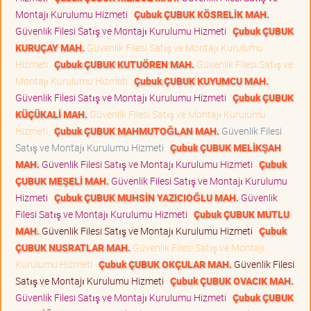
Montajı Kurulumu Hizmeti
Çubuk ÇUBUK KÖSRELİK MAH.
Güvenlik Filesi Satış ve Montajı Kurulumu Hizmeti
Çubuk ÇUBUK
KURUÇAY MAH.
Güvenlik Filesi Satış ve Montajı Kurulumu
Hizmeti
Çubuk ÇUBUK KUTUÖREN MAH.
Güvenlik Filesi Satış ve
Montajı Kurulumu Hizmeti
Çubuk ÇUBUK KUYUMCU MAH.
Güvenlik Filesi Satış ve Montajı Kurulumu Hizmeti
Çubuk ÇUBUK
KÜÇÜKALİ MAH.
Güvenlik Filesi Satış ve Montajı Kurulumu
Hizmeti
Çubuk ÇUBUK MAHMUTOĞLAN MAH.
Güvenlik Filesi
Satış ve Montajı Kurulumu Hizmeti
Çubuk ÇUBUK MELİKŞAH
MAH.
Güvenlik Filesi Satış ve Montajı Kurulumu Hizmeti
Çubuk
ÇUBUK MEŞELİ MAH.
Güvenlik Filesi Satış ve Montajı Kurulumu
Hizmeti
Çubuk ÇUBUK MUHSİN YAZICIOĞLU MAH.
Güvenlik
Filesi Satış ve Montajı Kurulumu Hizmeti
Çubuk ÇUBUK MUTLU
MAH.
Güvenlik Filesi Satış ve Montajı Kurulumu Hizmeti
Çubuk
ÇUBUK NUSRATLAR MAH.
Güvenlik Filesi Satış ve Montajı
Kurulumu Hizmeti
Çubuk ÇUBUK OKÇULAR MAH.
Güvenlik Filesi
Satış ve Montajı Kurulumu Hizmeti
Çubuk ÇUBUK OVACIK MAH.
Güvenlik Filesi Satış ve Montajı Kurulumu Hizmeti
Çubuk ÇUBUK