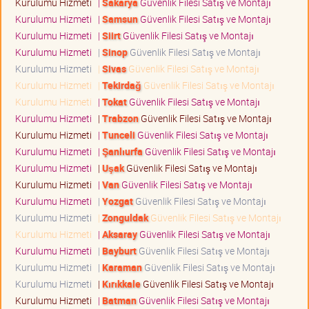
Kurulumu Hizmeti
|
Sakarya
Güvenlik Filesi Satış ve Montajı
Kurulumu Hizmeti
|
Samsun
Güvenlik Filesi Satış ve Montajı
Kurulumu Hizmeti
|
Siirt
Güvenlik Filesi Satış ve Montajı
Kurulumu Hizmeti
|
Sinop
Güvenlik Filesi Satış ve Montajı
Kurulumu Hizmeti
|
Sivas
Güvenlik Filesi Satış ve Montajı
Kurulumu Hizmeti
|
Tekirdağ
Güvenlik Filesi Satış ve Montajı
Kurulumu Hizmeti
|
Tokat
Güvenlik Filesi Satış ve Montajı
Kurulumu Hizmeti
|
Trabzon
Güvenlik Filesi Satış ve Montajı
Kurulumu Hizmeti
|
Tunceli
Güvenlik Filesi Satış ve Montajı
Kurulumu Hizmeti
|
Şanlıurfa
Güvenlik Filesi Satış ve Montajı
Kurulumu Hizmeti
|
Uşak
Güvenlik Filesi Satış ve Montajı
Kurulumu Hizmeti
|
Van
Güvenlik Filesi Satış ve Montajı
Kurulumu Hizmeti
|
Yozgat
Güvenlik Filesi Satış ve Montajı
Kurulumu Hizmeti
|
Zonguldak
Güvenlik Filesi Satış ve Montajı
Kurulumu Hizmeti
|
Aksaray
Güvenlik Filesi Satış ve Montajı
Kurulumu Hizmeti
|
Bayburt
Güvenlik Filesi Satış ve Montajı
Kurulumu Hizmeti
|
Karaman
Güvenlik Filesi Satış ve Montajı
Kurulumu Hizmeti
|
Kırıkkale
Güvenlik Filesi Satış ve Montajı
Kurulumu Hizmeti
|
Batman
Güvenlik Filesi Satış ve Montajı