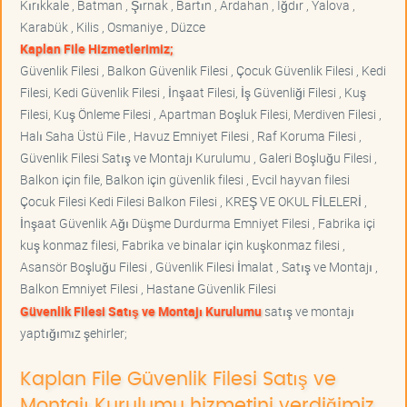
Kırıkkale , Batman , Şırnak , Bartın , Ardahan , Iğdır , Yalova ,
Karabük , Kilis , Osmaniye , Düzce
Kaplan File Hizmetlerimiz;
Güvenlik Filesi , Balkon Güvenlik Filesi , Çocuk Güvenlik Filesi , Kedi
Filesi, Kedi Güvenlik Filesi , İnşaat Filesi, İş Güvenliği Filesi , Kuş
Filesi, Kuş Önleme Filesi , Apartman Boşluk Filesi, Merdiven Filesi ,
Halı Saha Üstü File , Havuz Emniyet Filesi , Raf Koruma Filesi ,
Güvenlik Filesi Satış ve Montajı Kurulumu , Galeri Boşluğu Filesi ,
Balkon için file, Balkon için güvenlik filesi , Evcil hayvan filesi
Çocuk Filesi Kedi Filesi Balkon Filesi , KREŞ VE OKUL FİLELERİ ,
İnşaat Güvenlik Ağı Düşme Durdurma Emniyet Filesi , Fabrika içi
kuş konmaz filesi, Fabrika ve binalar için kuşkonmaz filesi ,
Asansör Boşluğu Filesi , Güvenlik Filesi İmalat , Satış ve Montajı ,
Balkon Emniyet Filesi , Hastane Güvenlik Filesi
Güvenlik Filesi Satış ve Montajı Kurulumu
satış ve montajı
yaptığımız şehirler;
Kaplan File Güvenlik Filesi Satış ve
Montajı Kurulumu hizmetini verdiğimiz