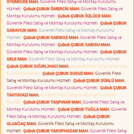
OYUMİĞDE MAH.
Güvenlik Filesi Satış ve Montajı Kurulumu
Hizmeti
Çubuk ÇUBUK ÖMERCİK MAH.
Güvenlik Filesi Satış ve
Montajı Kurulumu Hizmeti
Çubuk ÇUBUK ÖZLÜCE MAH.
Güvenlik Filesi Satış ve Montajı Kurulumu Hizmeti
Çubuk ÇUBUK
SARAYCIK MAH.
Güvenlik Filesi Satış ve Montajı Kurulumu
Hizmeti
Çubuk ÇUBUK SARIKOZ MAH.
Güvenlik Filesi Satış ve
Montajı Kurulumu Hizmeti
Çubuk ÇUBUK SARISU MAH.
Güvenlik Filesi Satış ve Montajı Kurulumu Hizmeti
Çubuk ÇUBUK
SELE MAH.
Güvenlik Filesi Satış ve Montajı Kurulumu Hizmeti
Çubuk ÇUBUK SIĞIRLIHACI MAH.
Güvenlik Filesi Satış ve Montajı
Kurulumu Hizmeti
Çubuk ÇUBUK SUSUZ MAH.
Güvenlik Filesi
Satış ve Montajı Kurulumu Hizmeti
Çubuk ÇUBUK SÜNLÜ MAH.
Güvenlik Filesi Satış ve Montajı Kurulumu Hizmeti
Çubuk ÇUBUK
TAHTAYAZI MAH.
Güvenlik Filesi Satış ve Montajı Kurulumu
Hizmeti
Çubuk ÇUBUK TAŞPINAR MAH.
Güvenlik Filesi Satış ve
Montajı Kurulumu Hizmeti
Çubuk ÇUBUK TUĞLA MAH.
Güvenlik
Filesi Satış ve Montajı Kurulumu Hizmeti
Çubuk ÇUBUK
ULUAĞAÇ MAH.
Güvenlik Filesi Satış ve Montajı Kurulumu
Hizmeti
Çubuk ÇUBUK YAKUPHASAN MAH.
Güvenlik Filesi Satış