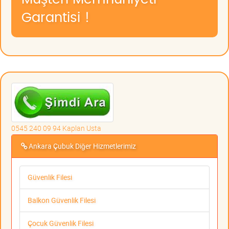
Garantisi !
0545 240 09 94 Kaplan Usta
Ankara Çubuk Diğer Hizmetlerimiz
Güvenlik Filesi
Balkon Güvenlik Filesi
Çocuk Güvenlik Filesi