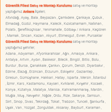
Güvenlik Filesi Satış ve Montajı Kurulumu
satış ve montajı
yaptığımız
Ankara
İlçeleri;
Altındağ , Ayaş , Bala , Beypazarı , Çamlıdere , Çankaya , Çubuk ,
Elmadağ , Güdül , Haymana , Kalecik , Kızılcahamam , Nallıhan ,
Polatlı , Şereflikoçhisar , Yenimahalle , Gölbaşı / Ankara , Keçiören
, Mamak , Sincan , Kazan , Akyurt , Etimesgut , Evren , Pursaklar
Güvenlik Filesi Satış ve Montajı Kurulumu
satış ve montajı
yaptığımız şehirler;
Adana , Adıyaman , Afyonkarahisar , Ağrı , Amasya , Ankara ,
Antalya , Artvin , Aydın , Balıkesir , Bilecik , Bingöl , Bitlis , Bolu ,
Burdur , Bursa , Çanakkale , Çankırı , Çorum , Denizli , Diyarbakır ,
Edirne , Elazığ , Erzincan , Erzurum , Eskişehir , Gaziantep ,
Giresun , Gümüşhane , Hakkari , Hatay , Isparta , Mersin , İstanbul
, İzmir , Kars , Kastamonu , Kayseri , Kırklareli , Kırşehir , Kocaeli ,
Konya , Kütahya , Malatya , Manisa , Kahramanmaraş , Mardin ,
Muğla , Muş , Nevşehir , Niğde , Ordu , Rize , Sakarya , Samsun ,
Siirt , Sinop , Sivas , Tekirdağ , Tokat , Trabzon , Tunceli , Şanlıurfa ,
Uşak , Van , Yozgat , Zonguldak , Aksaray , Bayburt , Karaman ,