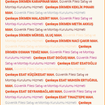
Çankaya DİKMEN KARAPINAR MAH.
Güvenlik Filesi Satış ve
Montajı Kurulumu Hizmeti
Çankaya DİKMEN KEKLİK PINARI
MAH.
Güvenlik Filesi Satış ve Montajı Kurulumu Hizmeti
Çankaya DİKMEN MALAZGİRT MAH.
Güvenlik Filesi Satış ve
Montajı Kurulumu Hizmeti
Çankaya DİKMEN METİN AKKUŞ
MAH.
Güvenlik Filesi Satış ve Montajı Kurulumu Hizmeti
Çankaya DİKMEN MÜRSEL ULUÇ MAH.
Güvenlik Filesi Satış ve
Montajı Kurulumu Hizmeti
Çankaya DİKMEN NACİ ÇAKIR MAH.
Güvenlik Filesi Satış ve Montajı Kurulumu Hizmeti
Çankaya
DİKMEN OSMAN TEMİZ MAH.
Güvenlik Filesi Satış ve Montajı
Kurulumu Hizmeti
Çankaya ESAT DOĞUŞ MAH.
Güvenlik Filesi
Satış ve Montajı Kurulumu Hizmeti
Çankaya ESAT ESATOĞLU
MAH.
Güvenlik Filesi Satış ve Montajı Kurulumu Hizmeti
Çankaya ESAT KÜÇÜKESAT MAH.
Güvenlik Filesi Satış ve
Montajı Kurulumu Hizmeti
Çankaya ESAT MUHSİN ERTUĞRUL
MAH.
Güvenlik Filesi Satış ve Montajı Kurulumu Hizmeti
Çankaya ESAT SEYRANBAĞLARI MAH.
Güvenlik Filesi Satış ve
Montajı Kurulumu Hizmeti
Çankaya ESAT TINAZTEPE MAH.
Güvenlik Filesi Satış ve Montajı Kurulumu Hizmeti
Çankaya