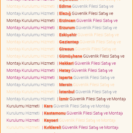
Montajı Kurulumu Hizmeti
|
Edirne
Güvenlik Filesi Satış ve
Montajı Kurulumu Hizmeti
|
Elazığ
Güvenlik Filesi Satış ve
Montajı Kurulumu Hizmeti
|
Erzincan
Güvenlik Filesi Satış ve
Montajı Kurulumu Hizmeti
|
Erzurum
Güvenlik Filesi Satış ve
Montajı Kurulumu Hizmeti
|
Eskişehir
Güvenlik Filesi Satış ve
Montajı Kurulumu Hizmeti
|
Gaziantep
Güvenlik Filesi Satış ve
Montajı Kurulumu Hizmeti
|
Giresun
Güvenlik Filesi Satış ve
Montajı Kurulumu Hizmeti
|
Gümüşhane
Güvenlik Filesi Satış ve
Montajı Kurulumu Hizmeti
|
Hakkari
Güvenlik Filesi Satış ve
Montajı Kurulumu Hizmeti
|
Hatay
Güvenlik Filesi Satış ve
Montajı Kurulumu Hizmeti
|
Isparta
Güvenlik Filesi Satış ve
Montajı Kurulumu Hizmeti
|
Mersin
Güvenlik Filesi Satış ve
Montajı Kurulumu Hizmeti
|
İstanbul
Güvenlik Filesi Satış ve
Montajı Kurulumu Hizmeti
|
İzmir
Güvenlik Filesi Satış ve Montajı
Kurulumu Hizmeti
|
Kars
Güvenlik Filesi Satış ve Montajı
Kurulumu Hizmeti
|
Kastamonu
Güvenlik Filesi Satış ve Montajı
Kurulumu Hizmeti
|
Kayseri
Güvenlik Filesi Satış ve Montajı
Kurulumu Hizmeti
|
Kırklareli
Güvenlik Filesi Satış ve Montajı