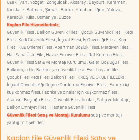
Uşak , Van , Yozgat , Zonguldak , Aksaray , Bayburt , Karaman ,
Kırıkkale , Batman , Şırnak , Bartın , Ardahan , Iğdır , Yalova ,
Karabük , Kilis , Osmaniye , Düzce
Kaplan File Hizmetlerimiz;
Güvenlik Filesi , Balkon Güvenlik Filesi , Çocuk Güvenlik Filesi , Kedi
Filesi, Kedi Güvenlik Filesi , İnşaat Filesi, İş Güvenliği Filesi , Kuş
Filesi, Kuş Önleme Filesi , Apartman Boşluk Filesi, Merdiven Filesi ,
Halı Saha Üstü File , Havuz Emniyet Filesi , Raf Koruma Filesi ,
Güvenlik Filesi Satış ve Montajı Kurulumu , Galeri Boşluğu Filesi ,
Balkon için file, Balkon için güvenlik filesi , Evcil hayvan filesi
Çocuk Filesi Kedi Filesi Balkon Filesi , KREŞ VE OKUL FİLELERİ ,
İnşaat Güvenlik Ağı Düşme Durdurma Emniyet Filesi , Fabrika içi
kuş konmaz filesi, Fabrika ve binalar için kuşkonmaz filesi ,
Asansör Boşluğu Filesi , Güvenlik Filesi İmalat , Satış ve Montajı ,
Balkon Emniyet Filesi , Hastane Güvenlik Filesi
Güvenlik Filesi Satış ve Montajı Kurulumu
satış ve montajı
yaptığımız şehirler;
Kaplan File Güvenlik Filesi Satış ve