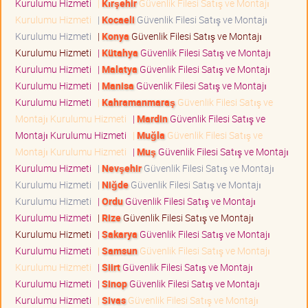
Kurulumu Hizmeti
|
Kırşehir
Güvenlik Filesi Satış ve Montajı
Kurulumu Hizmeti
|
Kocaeli
Güvenlik Filesi Satış ve Montajı
Kurulumu Hizmeti
|
Konya
Güvenlik Filesi Satış ve Montajı
Kurulumu Hizmeti
|
Kütahya
Güvenlik Filesi Satış ve Montajı
Kurulumu Hizmeti
|
Malatya
Güvenlik Filesi Satış ve Montajı
Kurulumu Hizmeti
|
Manisa
Güvenlik Filesi Satış ve Montajı
Kurulumu Hizmeti
|
Kahramanmaraş
Güvenlik Filesi Satış ve
Montajı Kurulumu Hizmeti
|
Mardin
Güvenlik Filesi Satış ve
Montajı Kurulumu Hizmeti
|
Muğla
Güvenlik Filesi Satış ve
Montajı Kurulumu Hizmeti
|
Muş
Güvenlik Filesi Satış ve Montajı
Kurulumu Hizmeti
|
Nevşehir
Güvenlik Filesi Satış ve Montajı
Kurulumu Hizmeti
|
Niğde
Güvenlik Filesi Satış ve Montajı
Kurulumu Hizmeti
|
Ordu
Güvenlik Filesi Satış ve Montajı
Kurulumu Hizmeti
|
Rize
Güvenlik Filesi Satış ve Montajı
Kurulumu Hizmeti
|
Sakarya
Güvenlik Filesi Satış ve Montajı
Kurulumu Hizmeti
|
Samsun
Güvenlik Filesi Satış ve Montajı
Kurulumu Hizmeti
|
Siirt
Güvenlik Filesi Satış ve Montajı
Kurulumu Hizmeti
|
Sinop
Güvenlik Filesi Satış ve Montajı
Kurulumu Hizmeti
|
Sivas
Güvenlik Filesi Satış ve Montajı