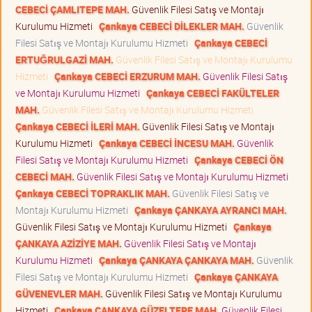
CEBECİ ÇAMLITEPE MAH.
Güvenlik Filesi Satış ve Montajı
Kurulumu Hizmeti
Çankaya CEBECİ DİLEKLER MAH.
Güvenlik
Filesi Satış ve Montajı Kurulumu Hizmeti
Çankaya CEBECİ
ERTUĞRULGAZİ MAH.
Güvenlik Filesi Satış ve Montajı Kurulumu
Hizmeti
Çankaya CEBECİ ERZURUM MAH.
Güvenlik Filesi Satış
ve Montajı Kurulumu Hizmeti
Çankaya CEBECİ FAKÜLTELER
MAH.
Güvenlik Filesi Satış ve Montajı Kurulumu Hizmeti
Çankaya CEBECİ İLERİ MAH.
Güvenlik Filesi Satış ve Montajı
Kurulumu Hizmeti
Çankaya CEBECİ İNCESU MAH.
Güvenlik
Filesi Satış ve Montajı Kurulumu Hizmeti
Çankaya CEBECİ ÖN
CEBECİ MAH.
Güvenlik Filesi Satış ve Montajı Kurulumu Hizmeti
Çankaya CEBECİ TOPRAKLIK MAH.
Güvenlik Filesi Satış ve
Montajı Kurulumu Hizmeti
Çankaya ÇANKAYA AYRANCI MAH.
Güvenlik Filesi Satış ve Montajı Kurulumu Hizmeti
Çankaya
ÇANKAYA AZİZİYE MAH.
Güvenlik Filesi Satış ve Montajı
Kurulumu Hizmeti
Çankaya ÇANKAYA ÇANKAYA MAH.
Güvenlik
Filesi Satış ve Montajı Kurulumu Hizmeti
Çankaya ÇANKAYA
GÜVENEVLER MAH.
Güvenlik Filesi Satış ve Montajı Kurulumu
Hizmeti
Çankaya ÇANKAYA GÜZELTEPE MAH.
Güvenlik Filesi