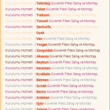
Kurulumu Hizmeti
|
Tekirdağ
Güvenlik Filesi Satış ve Montajı
Kurulumu Hizmeti
|
Tokat
Güvenlik Filesi Satış ve Montajı
Kurulumu Hizmeti
|
Trabzon
Güvenlik Filesi Satış ve Montajı
Kurulumu Hizmeti
|
Tunceli
Güvenlik Filesi Satış ve Montajı
Kurulumu Hizmeti
|
Şanlıurfa
Güvenlik Filesi Satış ve Montajı
Kurulumu Hizmeti
|
Uşak
Güvenlik Filesi Satış ve Montajı
Kurulumu Hizmeti
|
Van
Güvenlik Filesi Satış ve Montajı
Kurulumu Hizmeti
|
Yozgat
Güvenlik Filesi Satış ve Montajı
Kurulumu Hizmeti
|
Zonguldak
Güvenlik Filesi Satış ve Montajı
Kurulumu Hizmeti
|
Aksaray
Güvenlik Filesi Satış ve Montajı
Kurulumu Hizmeti
|
Bayburt
Güvenlik Filesi Satış ve Montajı
Kurulumu Hizmeti
|
Karaman
Güvenlik Filesi Satış ve Montajı
Kurulumu Hizmeti
|
Kırıkkale
Güvenlik Filesi Satış ve Montajı
Kurulumu Hizmeti
|
Batman
Güvenlik Filesi Satış ve Montajı
Kurulumu Hizmeti
|
Şırnak
Güvenlik Filesi Satış ve Montajı
Kurulumu Hizmeti
|
Bartın
Güvenlik Filesi Satış ve Montajı
Kurulumu Hizmeti
|
Ardahan
Güvenlik Filesi Satış ve Montajı
Kurulumu Hizmeti
|
Iğdır
Güvenlik Filesi Satış ve Montajı
Kurulumu Hizmeti
|
Yalova
Güvenlik Filesi Satış ve Montajı