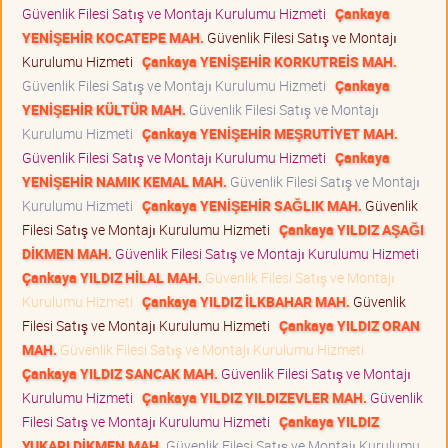
Güvenlik Filesi Satış ve Montajı Kurulumu Hizmeti
Çankaya
YENİŞEHİR KOCATEPE MAH.
Güvenlik Filesi Satış ve Montajı
Kurulumu Hizmeti
Çankaya YENİŞEHİR KORKUTREİS MAH.
Güvenlik Filesi Satış ve Montajı Kurulumu Hizmeti
Çankaya
YENİŞEHİR KÜLTÜR MAH.
Güvenlik Filesi Satış ve Montajı
Kurulumu Hizmeti
Çankaya YENİŞEHİR MEŞRUTİYET MAH.
Güvenlik Filesi Satış ve Montajı Kurulumu Hizmeti
Çankaya
YENİŞEHİR NAMIK KEMAL MAH.
Güvenlik Filesi Satış ve Montajı
Kurulumu Hizmeti
Çankaya YENİŞEHİR SAĞLIK MAH.
Güvenlik
Filesi Satış ve Montajı Kurulumu Hizmeti
Çankaya YILDIZ AŞAĞI
DİKMEN MAH.
Güvenlik Filesi Satış ve Montajı Kurulumu Hizmeti
Çankaya YILDIZ HİLAL MAH.
Güvenlik Filesi Satış ve Montajı
Kurulumu Hizmeti
Çankaya YILDIZ İLKBAHAR MAH.
Güvenlik
Filesi Satış ve Montajı Kurulumu Hizmeti
Çankaya YILDIZ ORAN
MAH.
Güvenlik Filesi Satış ve Montajı Kurulumu Hizmeti
Çankaya YILDIZ SANCAK MAH.
Güvenlik Filesi Satış ve Montajı
Kurulumu Hizmeti
Çankaya YILDIZ YILDIZEVLER MAH.
Güvenlik
Filesi Satış ve Montajı Kurulumu Hizmeti
Çankaya YILDIZ
YUKARI DİKMEN MAH.
Güvenlik Filesi Satış ve Montajı Kurulumu