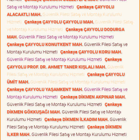
Satış ve Montajı Kurulumu Hizmeti
Çankaya ÇAYYOLU
ALACAATLI MAH.
Güvenlik Filesi Satış ve Montajı Kurulumu
Hizmeti
Çankaya ÇAYYOLU ÇAYYOLU MAH.
Güvenlik Filesi Satış
ve Montajı Kurulumu Hizmeti
Çankaya ÇAYYOLU DODURGA
MAH.
Güvenlik Filesi Satış ve Montajı Kurulumu Hizmeti
Çankaya ÇAYYOLU KONUTKENT MAH.
Güvenlik Filesi Satış ve
Montajı Kurulumu Hizmeti
Çankaya ÇAYYOLU KORU MAH.
Güvenlik Filesi Satış ve Montajı Kurulumu Hizmeti
Çankaya
ÇAYYOLU PROF. DR. AHMET TANER KIŞLALI MAH.
Güvenlik
Filesi Satış ve Montajı Kurulumu Hizmeti
Çankaya ÇAYYOLU
ÜMİT MAH.
Güvenlik Filesi Satış ve Montajı Kurulumu Hizmeti
Çankaya ÇAYYOLU YAŞAMKENT MAH.
Güvenlik Filesi Satış ve
Montajı Kurulumu Hizmeti
Çankaya DİKMEN AKPINAR MAH.
Güvenlik Filesi Satış ve Montajı Kurulumu Hizmeti
Çankaya
DİKMEN GÖKKUŞAĞI MAH.
Güvenlik Filesi Satış ve Montajı
Kurulumu Hizmeti
Çankaya DİKMEN İLKADIM MAH.
Güvenlik
Filesi Satış ve Montajı Kurulumu Hizmeti
Çankaya DİKMEN
İLKER MAH.
Güvenlik Filesi Satış ve Montajı Kurulumu Hizmeti