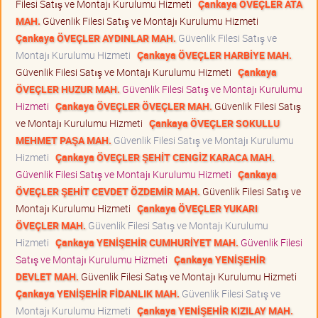
Filesi Satış ve Montajı Kurulumu Hizmeti
Çankaya ÖVEÇLER ATA
MAH.
Güvenlik Filesi Satış ve Montajı Kurulumu Hizmeti
Çankaya ÖVEÇLER AYDINLAR MAH.
Güvenlik Filesi Satış ve
Montajı Kurulumu Hizmeti
Çankaya ÖVEÇLER HARBİYE MAH.
Güvenlik Filesi Satış ve Montajı Kurulumu Hizmeti
Çankaya
ÖVEÇLER HUZUR MAH.
Güvenlik Filesi Satış ve Montajı Kurulumu
Hizmeti
Çankaya ÖVEÇLER ÖVEÇLER MAH.
Güvenlik Filesi Satış
ve Montajı Kurulumu Hizmeti
Çankaya ÖVEÇLER SOKULLU
MEHMET PAŞA MAH.
Güvenlik Filesi Satış ve Montajı Kurulumu
Hizmeti
Çankaya ÖVEÇLER ŞEHİT CENGİZ KARACA MAH.
Güvenlik Filesi Satış ve Montajı Kurulumu Hizmeti
Çankaya
ÖVEÇLER ŞEHİT CEVDET ÖZDEMİR MAH.
Güvenlik Filesi Satış ve
Montajı Kurulumu Hizmeti
Çankaya ÖVEÇLER YUKARI
ÖVEÇLER MAH.
Güvenlik Filesi Satış ve Montajı Kurulumu
Hizmeti
Çankaya YENİŞEHİR CUMHURİYET MAH.
Güvenlik Filesi
Satış ve Montajı Kurulumu Hizmeti
Çankaya YENİŞEHİR
DEVLET MAH.
Güvenlik Filesi Satış ve Montajı Kurulumu Hizmeti
Çankaya YENİŞEHİR FİDANLIK MAH.
Güvenlik Filesi Satış ve
Montajı Kurulumu Hizmeti
Çankaya YENİŞEHİR KIZILAY MAH.