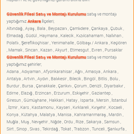
Güvenlik Filesi Satış ve Montajı Kurulumu
satış ve montajı
yaptığımız
Ankara
İlçeleri;
Altındağ , Ayaş , Bala , Beypazarı , Çamlıdere , Çankaya , Çubuk ,
Elmadağ , Güdül , Haymana , Kalecik , Kızılcahamam , Nallıhan ,
Polatlı , Şereflikoçhisar , Yenimahalle , Gölbaşı / Ankara , Keçiören
, Mamak , Sincan , Kazan , Akyurt , Etimesgut , Evren , Pursaklar
Güvenlik Filesi Satış ve Montajı Kurulumu
satış ve montajı
yaptığımız şehirler;
Adana , Adıyaman , Afyonkarahisar , Ağrı , Amasya , Ankara ,
Antalya , Artvin , Aydın , Balıkesir , Bilecik , Bingöl , Bitlis , Bolu ,
Burdur , Bursa , Çanakkale , Çankırı , Çorum , Denizli , Diyarbakır ,
Edirne , Elazığ , Erzincan , Erzurum , Eskişehir , Gaziantep ,
Giresun , Gümüşhane , Hakkari , Hatay , Isparta , Mersin , İstanbul
, İzmir , Kars , Kastamonu , Kayseri , Kırklareli , Kırşehir , Kocaeli ,
Konya , Kütahya , Malatya , Manisa , Kahramanmaraş , Mardin ,
Muğla , Muş , Nevşehir , Niğde , Ordu , Rize , Sakarya , Samsun ,
Siirt , Sinop , Sivas , Tekirdağ , Tokat , Trabzon , Tunceli , Şanlıurfa ,