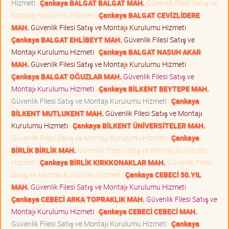
Hizmeti
Çankaya BALGAT BALGAT MAH.
Güvenlik Filesi Satış ve
Montajı Kurulumu Hizmeti
Çankaya BALGAT CEVİZLİDERE
MAH.
Güvenlik Filesi Satış ve Montajı Kurulumu Hizmeti
Çankaya BALGAT EHLİBEYT MAH.
Güvenlik Filesi Satış ve
Montajı Kurulumu Hizmeti
Çankaya BALGAT NASUH AKAR
MAH.
Güvenlik Filesi Satış ve Montajı Kurulumu Hizmeti
Çankaya BALGAT OĞUZLAR MAH.
Güvenlik Filesi Satış ve
Montajı Kurulumu Hizmeti
Çankaya BİLKENT BEYTEPE MAH.
Güvenlik Filesi Satış ve Montajı Kurulumu Hizmeti
Çankaya
BİLKENT MUTLUKENT MAH.
Güvenlik Filesi Satış ve Montajı
Kurulumu Hizmeti
Çankaya BİLKENT ÜNİVERSİTELER MAH.
Güvenlik Filesi Satış ve Montajı Kurulumu Hizmeti
Çankaya
BİRLİK BİRLİK MAH.
Güvenlik Filesi Satış ve Montajı Kurulumu
Hizmeti
Çankaya BİRLİK KIRKKONAKLAR MAH.
Güvenlik Filesi
Satış ve Montajı Kurulumu Hizmeti
Çankaya CEBECİ 50.YIL
MAH.
Güvenlik Filesi Satış ve Montajı Kurulumu Hizmeti
Çankaya CEBECİ ARKA TOPRAKLIK MAH.
Güvenlik Filesi Satış ve
Montajı Kurulumu Hizmeti
Çankaya CEBECİ CEBECİ MAH.
Güvenlik Filesi Satış ve Montajı Kurulumu Hizmeti
Çankaya