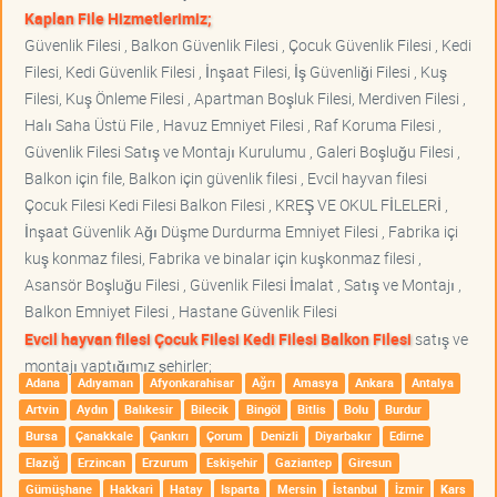
Kaplan File Hizmetlerimiz;
Güvenlik Filesi , Balkon Güvenlik Filesi , Çocuk Güvenlik Filesi , Kedi
Filesi, Kedi Güvenlik Filesi , İnşaat Filesi, İş Güvenliği Filesi , Kuş
Filesi, Kuş Önleme Filesi , Apartman Boşluk Filesi, Merdiven Filesi ,
Halı Saha Üstü File , Havuz Emniyet Filesi , Raf Koruma Filesi ,
Güvenlik Filesi Satış ve Montajı Kurulumu , Galeri Boşluğu Filesi ,
Balkon için file, Balkon için güvenlik filesi , Evcil hayvan filesi
Çocuk Filesi Kedi Filesi Balkon Filesi , KREŞ VE OKUL FİLELERİ ,
İnşaat Güvenlik Ağı Düşme Durdurma Emniyet Filesi , Fabrika içi
kuş konmaz filesi, Fabrika ve binalar için kuşkonmaz filesi ,
Asansör Boşluğu Filesi , Güvenlik Filesi İmalat , Satış ve Montajı ,
Balkon Emniyet Filesi , Hastane Güvenlik Filesi
Evcil hayvan filesi Çocuk Filesi Kedi Filesi Balkon Filesi
satış ve
montajı yaptığımız şehirler;
Adana
Adıyaman
Afyonkarahisar
Ağrı
Amasya
Ankara
Antalya
Artvin
Aydın
Balıkesir
Bilecik
Bingöl
Bitlis
Bolu
Burdur
Bursa
Çanakkale
Çankırı
Çorum
Denizli
Diyarbakır
Edirne
Elazığ
Erzincan
Erzurum
Eskişehir
Gaziantep
Giresun
Gümüşhane
Hakkari
Hatay
Isparta
Mersin
İstanbul
İzmir
Kars