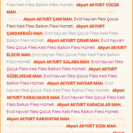
Filesi Kedi Filesi Balkon Filesi Hizmeti
Akyurt AKYURT CÜCÜK
MAH.
Evcil hayvan filesi Çocuk Filesi Kedi Filesi Balkon Filesi
Hizmeti
Akyurt AKYURT ÇAM MAH.
Evcil hayvan filesi Çocuk
Filesi Kedi Filesi Balkon Filesi Hizmeti
Akyurt AKYURT
ÇARDAKBAĞI MAH.
Evcil hayvan filesi Çocuk Filesi Kedi Filesi
Balkon Filesi Hizmeti
Akyurt AKYURT ÇINAR MAH.
Evcil hayvan
filesi Çocuk Filesi Kedi Filesi Balkon Filesi Hizmeti
Akyurt AKYURT
ELECİK MAH.
Evcil hayvan filesi Çocuk Filesi Kedi Filesi Balkon
Filesi Hizmeti
Akyurt AKYURT GALABA MAH.
Evcil hayvan filesi
Çocuk Filesi Kedi Filesi Balkon Filesi Hizmeti
Akyurt AKYURT
GÜZELHİSAR MAH.
Evcil hayvan filesi Çocuk Filesi Kedi Filesi
Balkon Filesi Hizmeti
Akyurt AKYURT HAYDAR MAH.
Evcil
hayvan filesi Çocuk Filesi Kedi Filesi Balkon Filesi Hizmeti
Akyurt
AKYURT KARACAKAYA MAH.
Evcil hayvan filesi Çocuk Filesi Kedi
Filesi Balkon Filesi Hizmeti
Akyurt AKYURT KARACALAR MAH.
Evcil hayvan filesi Çocuk Filesi Kedi Filesi Balkon Filesi Hizmeti
Akyurt AKYURT KARAYATAK MAH.
Evcil hayvan filesi Çocuk Filesi
Kedi Filesi Balkon Filesi Hizmeti
Akyurt AKYURT KIZIK MAH.
Evcil
hayvan filesi Çocuk Filesi Kedi Filesi Balkon Filesi Hizmeti
Akyurt