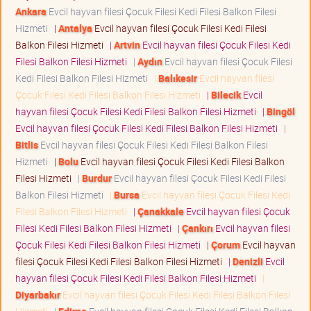
Ankara
Evcil hayvan filesi Çocuk Filesi Kedi Filesi Balkon Filesi
Hizmeti
|
Antalya
Evcil hayvan filesi Çocuk Filesi Kedi Filesi
Balkon Filesi Hizmeti
|
Artvin
Evcil hayvan filesi Çocuk Filesi Kedi
Filesi Balkon Filesi Hizmeti
|
Aydın
Evcil hayvan filesi Çocuk Filesi
Kedi Filesi Balkon Filesi Hizmeti
|
Balıkesir
Evcil hayvan filesi
Çocuk Filesi Kedi Filesi Balkon Filesi Hizmeti
|
Bilecik
Evcil
hayvan filesi Çocuk Filesi Kedi Filesi Balkon Filesi Hizmeti
|
Bingöl
Evcil hayvan filesi Çocuk Filesi Kedi Filesi Balkon Filesi Hizmeti
|
Bitlis
Evcil hayvan filesi Çocuk Filesi Kedi Filesi Balkon Filesi
Hizmeti
|
Bolu
Evcil hayvan filesi Çocuk Filesi Kedi Filesi Balkon
Filesi Hizmeti
|
Burdur
Evcil hayvan filesi Çocuk Filesi Kedi Filesi
Balkon Filesi Hizmeti
|
Bursa
Evcil hayvan filesi Çocuk Filesi Kedi
Filesi Balkon Filesi Hizmeti
|
Çanakkale
Evcil hayvan filesi Çocuk
Filesi Kedi Filesi Balkon Filesi Hizmeti
|
Çankırı
Evcil hayvan filesi
Çocuk Filesi Kedi Filesi Balkon Filesi Hizmeti
|
Çorum
Evcil hayvan
filesi Çocuk Filesi Kedi Filesi Balkon Filesi Hizmeti
|
Denizli
Evcil
hayvan filesi Çocuk Filesi Kedi Filesi Balkon Filesi Hizmeti
|
Diyarbakır
Evcil hayvan filesi Çocuk Filesi Kedi Filesi Balkon Filesi