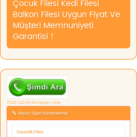
Çocuk Filesi Kedi Filesi
Balkon Filesi Uygun Fiyat Ve
Müşteri Memnuniyeti
Garantisi !
0545 240 09 94 Kaplan Usta
Akyurt Diğer Hizmetlerimiz
Güvenlik Filesi