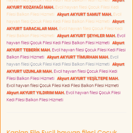
AKYURT KOZAYAĞI MAH.
Evcil hayvan filesi Çocuk Filesi Kedi
Filesi Balkon Filesi Hizmeti
Akyurt AKYURT SAMUT MAH.
Evcil
hayvan filesi Çocuk Filesi Kedi Filesi Balkon Filesi Hizmeti
Akyurt
AKYURT SARACALAR MAH.
Evcil hayvan filesi Çocuk Filesi Kedi
Filesi Balkon Filesi Hizmeti
Akyurt AKYURT ŞEYHLER MAH.
Evcil
hayvan filesi Çocuk Filesi Kedi Filesi Balkon Filesi Hizmeti
Akyurt
AKYURT TEBERİK MAH.
Evcil hayvan filesi Çocuk Filesi Kedi Filesi
Balkon Filesi Hizmeti
Akyurt AKYURT TİMURHAN MAH.
Evcil
hayvan filesi Çocuk Filesi Kedi Filesi Balkon Filesi Hizmeti
Akyurt
AKYURT UZUNLAR MAH.
Evcil hayvan filesi Çocuk Filesi Kedi
Filesi Balkon Filesi Hizmeti
Akyurt AKYURT YEŞİLTEPE MAH.
Evcil hayvan filesi Çocuk Filesi Kedi Filesi Balkon Filesi Hizmeti
Akyurt AKYURT YILDIRIM MAH.
Evcil hayvan filesi Çocuk Filesi
Kedi Filesi Balkon Filesi Hizmeti
Kaplan File Evcil hayvan filesi Çocuk