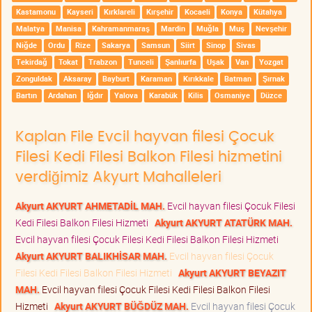
Kastamonu
Kayseri
Kırklareli
Kırşehir
Kocaeli
Konya
Kütahya
Malatya
Manisa
Kahramanmaraş
Mardin
Muğla
Muş
Nevşehir
Niğde
Ordu
Rize
Sakarya
Samsun
Siirt
Sinop
Sivas
Tekirdağ
Tokat
Trabzon
Tunceli
Şanlıurfa
Uşak
Van
Yozgat
Zonguldak
Aksaray
Bayburt
Karaman
Kırıkkale
Batman
Şırnak
Bartın
Ardahan
Iğdır
Yalova
Karabük
Kilis
Osmaniye
Düzce
Kaplan File Evcil hayvan filesi Çocuk
Filesi Kedi Filesi Balkon Filesi hizmetini
verdiğimiz Akyurt Mahalleleri
Akyurt AKYURT AHMETADİL MAH.
Evcil hayvan filesi Çocuk Filesi
Kedi Filesi Balkon Filesi Hizmeti
Akyurt AKYURT ATATÜRK MAH.
Evcil hayvan filesi Çocuk Filesi Kedi Filesi Balkon Filesi Hizmeti
Akyurt AKYURT BALIKHİSAR MAH.
Evcil hayvan filesi Çocuk
Filesi Kedi Filesi Balkon Filesi Hizmeti
Akyurt AKYURT BEYAZIT
MAH.
Evcil hayvan filesi Çocuk Filesi Kedi Filesi Balkon Filesi
Hizmeti
Akyurt AKYURT BÜĞDÜZ MAH.
Evcil hayvan filesi Çocuk