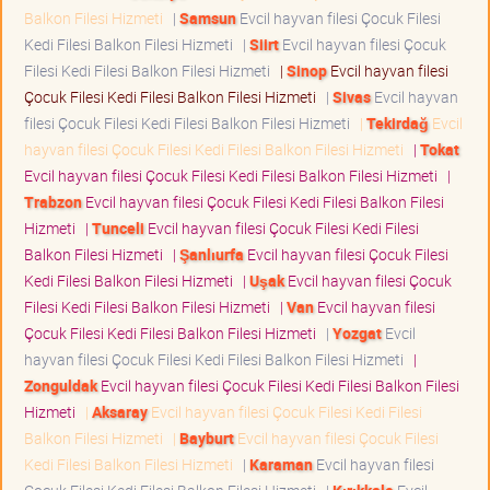
Balkon Filesi Hizmeti
|
Samsun
Evcil hayvan filesi Çocuk Filesi
Kedi Filesi Balkon Filesi Hizmeti
|
Siirt
Evcil hayvan filesi Çocuk
Filesi Kedi Filesi Balkon Filesi Hizmeti
|
Sinop
Evcil hayvan filesi
Çocuk Filesi Kedi Filesi Balkon Filesi Hizmeti
|
Sivas
Evcil hayvan
filesi Çocuk Filesi Kedi Filesi Balkon Filesi Hizmeti
|
Tekirdağ
Evcil
hayvan filesi Çocuk Filesi Kedi Filesi Balkon Filesi Hizmeti
|
Tokat
Evcil hayvan filesi Çocuk Filesi Kedi Filesi Balkon Filesi Hizmeti
|
Trabzon
Evcil hayvan filesi Çocuk Filesi Kedi Filesi Balkon Filesi
Hizmeti
|
Tunceli
Evcil hayvan filesi Çocuk Filesi Kedi Filesi
Balkon Filesi Hizmeti
|
Şanlıurfa
Evcil hayvan filesi Çocuk Filesi
Kedi Filesi Balkon Filesi Hizmeti
|
Uşak
Evcil hayvan filesi Çocuk
Filesi Kedi Filesi Balkon Filesi Hizmeti
|
Van
Evcil hayvan filesi
Çocuk Filesi Kedi Filesi Balkon Filesi Hizmeti
|
Yozgat
Evcil
hayvan filesi Çocuk Filesi Kedi Filesi Balkon Filesi Hizmeti
|
Zonguldak
Evcil hayvan filesi Çocuk Filesi Kedi Filesi Balkon Filesi
Hizmeti
|
Aksaray
Evcil hayvan filesi Çocuk Filesi Kedi Filesi
Balkon Filesi Hizmeti
|
Bayburt
Evcil hayvan filesi Çocuk Filesi
Kedi Filesi Balkon Filesi Hizmeti
|
Karaman
Evcil hayvan filesi