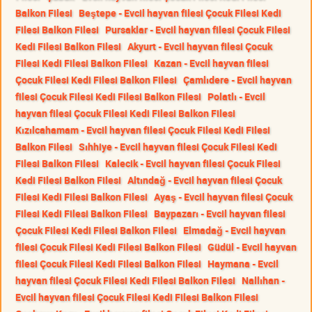
Balkon Filesi
Beştepe - Evcil hayvan filesi Çocuk Filesi Kedi
Filesi Balkon Filesi
Pursaklar - Evcil hayvan filesi Çocuk Filesi
Kedi Filesi Balkon Filesi
Akyurt - Evcil hayvan filesi Çocuk
Filesi Kedi Filesi Balkon Filesi
Kazan - Evcil hayvan filesi
Çocuk Filesi Kedi Filesi Balkon Filesi
Çamlıdere - Evcil hayvan
filesi Çocuk Filesi Kedi Filesi Balkon Filesi
Polatlı - Evcil
hayvan filesi Çocuk Filesi Kedi Filesi Balkon Filesi
Kızılcahamam - Evcil hayvan filesi Çocuk Filesi Kedi Filesi
Balkon Filesi
Sıhhiye - Evcil hayvan filesi Çocuk Filesi Kedi
Filesi Balkon Filesi
Kalecik - Evcil hayvan filesi Çocuk Filesi
Kedi Filesi Balkon Filesi
Altındağ - Evcil hayvan filesi Çocuk
Filesi Kedi Filesi Balkon Filesi
Ayaş - Evcil hayvan filesi Çocuk
Filesi Kedi Filesi Balkon Filesi
Baypazarı - Evcil hayvan filesi
Çocuk Filesi Kedi Filesi Balkon Filesi
Elmadağ - Evcil hayvan
filesi Çocuk Filesi Kedi Filesi Balkon Filesi
Güdül - Evcil hayvan
filesi Çocuk Filesi Kedi Filesi Balkon Filesi
Haymana - Evcil
hayvan filesi Çocuk Filesi Kedi Filesi Balkon Filesi
Nallıhan -
Evcil hayvan filesi Çocuk Filesi Kedi Filesi Balkon Filesi