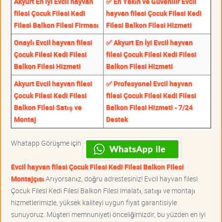
Akyurt En İyi Evcil hayvan
✅ En Yakın ve Güvenilir Evcil
filesi Çocuk Filesi Kedi
hayvan filesi Çocuk Filesi Kedi
Filesi Balkon Filesi Firması
Filesi Balkon Filesi Hizmeti
Onaylı Evcil hayvan filesi
✅ Akyurt En İyi Evcil hayvan
Çocuk Filesi Kedi Filesi
filesi Çocuk Filesi Kedi Filesi
Balkon Filesi Hizmeti
Balkon Filesi Hizmeti
Akyurt Evcil hayvan filesi
✅ Profesyonel Evcil hayvan
Çocuk Filesi Kedi Filesi
filesi Çocuk Filesi Kedi Filesi
Balkon Filesi Satış ve
Balkon Filesi Hizmeti - 7/24
Montaj
Destek
Whatapp Görüşme için
Evcil hayvan filesi Çocuk Filesi Kedi Filesi Balkon Filesi
Montajçısı
Arıyorsanız, doğru adrestesiniz! Evcil hayvan filesi
Çocuk Filesi Kedi Filesi Balkon Filesi imalatı, satışı ve montajı
hizmetlerimizle, yüksek kaliteyi uygun fiyat garantisiyle
sunuyoruz. Müşteri memnuniyeti önceliğimizdir, bu yüzden en iyi