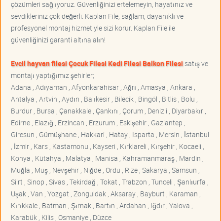
çözümleri sağlıyoruz. Güvenliğinizi ertelemeyin, hayatınız ve
sevdikleriniz çok değerli. Kaplan File, sağlam, dayanıklı ve
profesyonel montaj hizmetiyle sizi korur. Kaplan File ile
güvenliğinizi garanti altına alın!
Evcil hayvan filesi Çocuk Filesi Kedi Filesi Balkon Filesi
satış ve
montajı yaptığımız şehirler;
Adana , Adıyaman , Afyonkarahisar , Ağrı , Amasya , Ankara ,
Antalya , Artvin , Aydın , Balıkesir , Bilecik , Bingöl , Bitlis , Bolu ,
Burdur , Bursa , Çanakkale , Çankırı , Çorum , Denizli , Diyarbakır ,
Edirne , Elazığ , Erzincan , Erzurum , Eskişehir , Gaziantep ,
Giresun , Gümüşhane , Hakkari , Hatay , Isparta , Mersin , İstanbul
, İzmir , Kars , Kastamonu , Kayseri , Kırklareli , Kırşehir , Kocaeli ,
Konya , Kütahya , Malatya , Manisa , Kahramanmaraş , Mardin ,
Muğla , Muş , Nevşehir , Niğde , Ordu , Rize , Sakarya , Samsun ,
Siirt , Sinop , Sivas , Tekirdağ , Tokat , Trabzon , Tunceli , Şanlıurfa ,
Uşak , Van , Yozgat , Zonguldak , Aksaray , Bayburt , Karaman ,
Kırıkkale , Batman , Şırnak , Bartın , Ardahan , Iğdır , Yalova ,
Karabük , Kilis , Osmaniye , Düzce