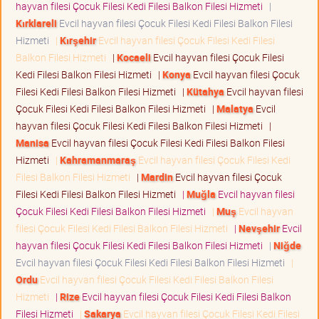
hayvan filesi Çocuk Filesi Kedi Filesi Balkon Filesi Hizmeti
|
Kırklareli
Evcil hayvan filesi Çocuk Filesi Kedi Filesi Balkon Filesi
Hizmeti
|
Kırşehir
Evcil hayvan filesi Çocuk Filesi Kedi Filesi
Balkon Filesi Hizmeti
|
Kocaeli
Evcil hayvan filesi Çocuk Filesi
Kedi Filesi Balkon Filesi Hizmeti
|
Konya
Evcil hayvan filesi Çocuk
Filesi Kedi Filesi Balkon Filesi Hizmeti
|
Kütahya
Evcil hayvan filesi
Çocuk Filesi Kedi Filesi Balkon Filesi Hizmeti
|
Malatya
Evcil
hayvan filesi Çocuk Filesi Kedi Filesi Balkon Filesi Hizmeti
|
Manisa
Evcil hayvan filesi Çocuk Filesi Kedi Filesi Balkon Filesi
Hizmeti
|
Kahramanmaraş
Evcil hayvan filesi Çocuk Filesi Kedi
Filesi Balkon Filesi Hizmeti
|
Mardin
Evcil hayvan filesi Çocuk
Filesi Kedi Filesi Balkon Filesi Hizmeti
|
Muğla
Evcil hayvan filesi
Çocuk Filesi Kedi Filesi Balkon Filesi Hizmeti
|
Muş
Evcil hayvan
filesi Çocuk Filesi Kedi Filesi Balkon Filesi Hizmeti
|
Nevşehir
Evcil
hayvan filesi Çocuk Filesi Kedi Filesi Balkon Filesi Hizmeti
|
Niğde
Evcil hayvan filesi Çocuk Filesi Kedi Filesi Balkon Filesi Hizmeti
|
Ordu
Evcil hayvan filesi Çocuk Filesi Kedi Filesi Balkon Filesi
Hizmeti
|
Rize
Evcil hayvan filesi Çocuk Filesi Kedi Filesi Balkon
Filesi Hizmeti
|
Sakarya
Evcil hayvan filesi Çocuk Filesi Kedi Filesi