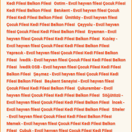
Kedi Filesi Balkon Filesi
Ostim - Evcil hayvan filesi Çocuk Filesi
Kedi Filesi Balkon Filesi
Batıkent - Evcil hayvan filesi Çocuk
Filesi Kedi Filesi Balkon Filesi
Ümitköy - Evcil hayvan filesi
Çocuk Filesi Kedi Filesi Balkon Filesi
Çayyolu - Evcil hayvan
filesi Çocuk Filesi Kedi Filesi Balkon Filesi
Eryaman - Evcil
hayvan filesi Çocuk Filesi Kedi Filesi Balkon Filesi
Kızılay -
Evcil hayvan filesi Çocuk Filesi Kedi Filesi Balkon Filesi
Yapracık - Evcil hayvan filesi Çocuk Filesi Kedi Filesi Balkon
Filesi
İvedik - Evcil hayvan filesi Çocuk Filesi Kedi Filesi Balkon
Filesi
İvedik OSB - Evcil hayvan filesi Çocuk Filesi Kedi Filesi
Balkon Filesi
Şaşmaz - Evcil hayvan filesi Çocuk Filesi Kedi
Filesi Balkon Filesi
Başkent Sanayisi - Evcil hayvan filesi
Çocuk Filesi Kedi Filesi Balkon Filesi
Çukurambar - Evcil
hayvan filesi Çocuk Filesi Kedi Filesi Balkon Filesi
Söğütözü -
Evcil hayvan filesi Çocuk Filesi Kedi Filesi Balkon Filesi
İncek -
Evcil hayvan filesi Çocuk Filesi Kedi Filesi Balkon Filesi
Siteler
- Evcil hayvan filesi Çocuk Filesi Kedi Filesi Balkon Filesi
Mamak - Evcil hayvan filesi Çocuk Filesi Kedi Filesi Balkon
Filesi
Çubuk - Evcil hayvan filesi Çocuk Filesi Kedi Filesi