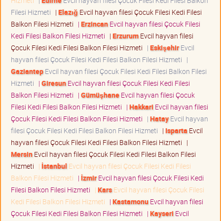
Hizmeti
|
Edirne
Evcil hayvan filesi Çocuk Filesi Kedi Filesi Balkon
Filesi Hizmeti
|
Elazığ
Evcil hayvan filesi Çocuk Filesi Kedi Filesi
Balkon Filesi Hizmeti
|
Erzincan
Evcil hayvan filesi Çocuk Filesi
Kedi Filesi Balkon Filesi Hizmeti
|
Erzurum
Evcil hayvan filesi
Çocuk Filesi Kedi Filesi Balkon Filesi Hizmeti
|
Eskişehir
Evcil
hayvan filesi Çocuk Filesi Kedi Filesi Balkon Filesi Hizmeti
|
Gaziantep
Evcil hayvan filesi Çocuk Filesi Kedi Filesi Balkon Filesi
Hizmeti
|
Giresun
Evcil hayvan filesi Çocuk Filesi Kedi Filesi
Balkon Filesi Hizmeti
|
Gümüşhane
Evcil hayvan filesi Çocuk
Filesi Kedi Filesi Balkon Filesi Hizmeti
|
Hakkari
Evcil hayvan filesi
Çocuk Filesi Kedi Filesi Balkon Filesi Hizmeti
|
Hatay
Evcil hayvan
filesi Çocuk Filesi Kedi Filesi Balkon Filesi Hizmeti
|
Isparta
Evcil
hayvan filesi Çocuk Filesi Kedi Filesi Balkon Filesi Hizmeti
|
Mersin
Evcil hayvan filesi Çocuk Filesi Kedi Filesi Balkon Filesi
Hizmeti
|
İstanbul
Evcil hayvan filesi Çocuk Filesi Kedi Filesi
Balkon Filesi Hizmeti
|
İzmir
Evcil hayvan filesi Çocuk Filesi Kedi
Filesi Balkon Filesi Hizmeti
|
Kars
Evcil hayvan filesi Çocuk Filesi
Kedi Filesi Balkon Filesi Hizmeti
|
Kastamonu
Evcil hayvan filesi
Çocuk Filesi Kedi Filesi Balkon Filesi Hizmeti
|
Kayseri
Evcil