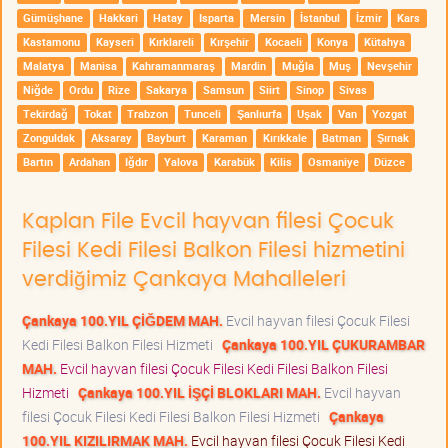
Gümüşhane
Hakkari
Hatay
Isparta
Mersin
İstanbul
İzmir
Kars
Kastamonu
Kayseri
Kırklareli
Kırşehir
Kocaeli
Konya
Kütahya
Malatya
Manisa
Kahramanmaraş
Mardin
Muğla
Muş
Nevşehir
Niğde
Ordu
Rize
Sakarya
Samsun
Siirt
Sinop
Sivas
Tekirdağ
Tokat
Trabzon
Tunceli
Şanlıurfa
Uşak
Van
Yozgat
Zonguldak
Aksaray
Bayburt
Karaman
Kırıkkale
Batman
Şırnak
Bartın
Ardahan
Iğdır
Yalova
Karabük
Kilis
Osmaniye
Düzce
Kaplan File Evcil hayvan filesi Çocuk
Filesi Kedi Filesi Balkon Filesi hizmetini
verdiğimiz Çankaya Mahalleleri
Çankaya 100.YIL ÇİĞDEM MAH.
Evcil hayvan filesi Çocuk Filesi
Kedi Filesi Balkon Filesi Hizmeti
Çankaya 100.YIL ÇUKURAMBAR
MAH.
Evcil hayvan filesi Çocuk Filesi Kedi Filesi Balkon Filesi
Hizmeti
Çankaya 100.YIL İŞÇİ BLOKLARI MAH.
Evcil hayvan
filesi Çocuk Filesi Kedi Filesi Balkon Filesi Hizmeti
Çankaya
100.YIL KIZILIRMAK MAH.
Evcil hayvan filesi Çocuk Filesi Kedi