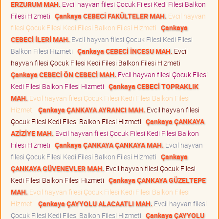
ERZURUM MAH.
Evcil hayvan filesi Çocuk Filesi Kedi Filesi Balkon
Filesi Hizmeti
Çankaya CEBECİ FAKÜLTELER MAH.
Evcil hayvan
filesi Çocuk Filesi Kedi Filesi Balkon Filesi Hizmeti
Çankaya
CEBECİ İLERİ MAH.
Evcil hayvan filesi Çocuk Filesi Kedi Filesi
Balkon Filesi Hizmeti
Çankaya CEBECİ İNCESU MAH.
Evcil
hayvan filesi Çocuk Filesi Kedi Filesi Balkon Filesi Hizmeti
Çankaya CEBECİ ÖN CEBECİ MAH.
Evcil hayvan filesi Çocuk Filesi
Kedi Filesi Balkon Filesi Hizmeti
Çankaya CEBECİ TOPRAKLIK
MAH.
Evcil hayvan filesi Çocuk Filesi Kedi Filesi Balkon Filesi
Hizmeti
Çankaya ÇANKAYA AYRANCI MAH.
Evcil hayvan filesi
Çocuk Filesi Kedi Filesi Balkon Filesi Hizmeti
Çankaya ÇANKAYA
AZİZİYE MAH.
Evcil hayvan filesi Çocuk Filesi Kedi Filesi Balkon
Filesi Hizmeti
Çankaya ÇANKAYA ÇANKAYA MAH.
Evcil hayvan
filesi Çocuk Filesi Kedi Filesi Balkon Filesi Hizmeti
Çankaya
ÇANKAYA GÜVENEVLER MAH.
Evcil hayvan filesi Çocuk Filesi
Kedi Filesi Balkon Filesi Hizmeti
Çankaya ÇANKAYA GÜZELTEPE
MAH.
Evcil hayvan filesi Çocuk Filesi Kedi Filesi Balkon Filesi
Hizmeti
Çankaya ÇAYYOLU ALACAATLI MAH.
Evcil hayvan filesi
Çocuk Filesi Kedi Filesi Balkon Filesi Hizmeti
Çankaya ÇAYYOLU