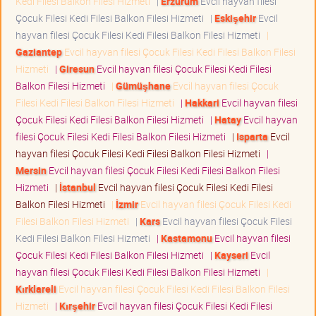
Kedi Filesi Balkon Filesi Hizmeti
|
Erzurum
Evcil hayvan filesi
Çocuk Filesi Kedi Filesi Balkon Filesi Hizmeti
|
Eskişehir
Evcil
hayvan filesi Çocuk Filesi Kedi Filesi Balkon Filesi Hizmeti
|
Gaziantep
Evcil hayvan filesi Çocuk Filesi Kedi Filesi Balkon Filesi
Hizmeti
|
Giresun
Evcil hayvan filesi Çocuk Filesi Kedi Filesi
Balkon Filesi Hizmeti
|
Gümüşhane
Evcil hayvan filesi Çocuk
Filesi Kedi Filesi Balkon Filesi Hizmeti
|
Hakkari
Evcil hayvan filesi
Çocuk Filesi Kedi Filesi Balkon Filesi Hizmeti
|
Hatay
Evcil hayvan
filesi Çocuk Filesi Kedi Filesi Balkon Filesi Hizmeti
|
Isparta
Evcil
hayvan filesi Çocuk Filesi Kedi Filesi Balkon Filesi Hizmeti
|
Mersin
Evcil hayvan filesi Çocuk Filesi Kedi Filesi Balkon Filesi
Hizmeti
|
İstanbul
Evcil hayvan filesi Çocuk Filesi Kedi Filesi
Balkon Filesi Hizmeti
|
İzmir
Evcil hayvan filesi Çocuk Filesi Kedi
Filesi Balkon Filesi Hizmeti
|
Kars
Evcil hayvan filesi Çocuk Filesi
Kedi Filesi Balkon Filesi Hizmeti
|
Kastamonu
Evcil hayvan filesi
Çocuk Filesi Kedi Filesi Balkon Filesi Hizmeti
|
Kayseri
Evcil
hayvan filesi Çocuk Filesi Kedi Filesi Balkon Filesi Hizmeti
|
Kırklareli
Evcil hayvan filesi Çocuk Filesi Kedi Filesi Balkon Filesi
Hizmeti
|
Kırşehir
Evcil hayvan filesi Çocuk Filesi Kedi Filesi