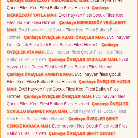
Çankaya MERKEZKÖY YAKUPABDAL MAH.
Evcil hayvan filesi
Çocuk Filesi Kedi Filesi Balkon Filesi Hizmeti
Çankaya
MERKEZKÖY YAYLA MAH.
Evcil hayvan filesi Çocuk Filesi Kedi
Filesi Balkon Filesi Hizmeti
Çankaya MERKEZKÖY YEŞİLKENT
MAH.
Evcil hayvan filesi Çocuk Filesi Kedi Filesi Balkon Filesi
Hizmeti
Çankaya ÖVEÇLER AŞAĞI ÖVEÇLER MAH.
Evcil hayvan
filesi Çocuk Filesi Kedi Filesi Balkon Filesi Hizmeti
Çankaya
ÖVEÇLER ATA MAH.
Evcil hayvan filesi Çocuk Filesi Kedi Filesi
Balkon Filesi Hizmeti
Çankaya ÖVEÇLER AYDINLAR MAH.
Evcil
hayvan filesi Çocuk Filesi Kedi Filesi Balkon Filesi Hizmeti
Çankaya ÖVEÇLER HARBİYE MAH.
Evcil hayvan filesi Çocuk
Filesi Kedi Filesi Balkon Filesi Hizmeti
Çankaya ÖVEÇLER HUZUR
MAH.
Evcil hayvan filesi Çocuk Filesi Kedi Filesi Balkon Filesi
Hizmeti
Çankaya ÖVEÇLER ÖVEÇLER MAH.
Evcil hayvan filesi
Çocuk Filesi Kedi Filesi Balkon Filesi Hizmeti
Çankaya ÖVEÇLER
SOKULLU MEHMET PAŞA MAH.
Evcil hayvan filesi Çocuk Filesi
Kedi Filesi Balkon Filesi Hizmeti
Çankaya ÖVEÇLER ŞEHİT
CENGİZ KARACA MAH.
Evcil hayvan filesi Çocuk Filesi Kedi Filesi
Balkon Filesi Hizmeti
Çankaya ÖVEÇLER ŞEHİT CEVDET