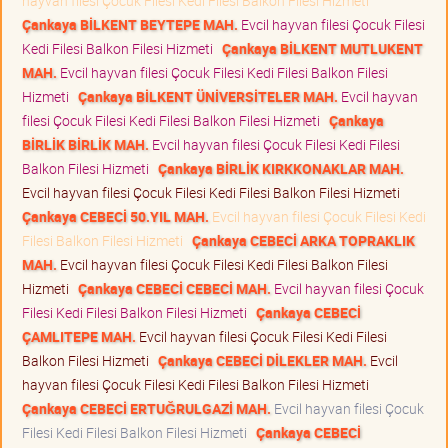
hayvan filesi Çocuk Filesi Kedi Filesi Balkon Filesi Hizmeti
Çankaya BİLKENT BEYTEPE MAH.
Evcil hayvan filesi Çocuk Filesi
Kedi Filesi Balkon Filesi Hizmeti
Çankaya BİLKENT MUTLUKENT
MAH.
Evcil hayvan filesi Çocuk Filesi Kedi Filesi Balkon Filesi
Hizmeti
Çankaya BİLKENT ÜNİVERSİTELER MAH.
Evcil hayvan
filesi Çocuk Filesi Kedi Filesi Balkon Filesi Hizmeti
Çankaya
BİRLİK BİRLİK MAH.
Evcil hayvan filesi Çocuk Filesi Kedi Filesi
Balkon Filesi Hizmeti
Çankaya BİRLİK KIRKKONAKLAR MAH.
Evcil hayvan filesi Çocuk Filesi Kedi Filesi Balkon Filesi Hizmeti
Çankaya CEBECİ 50.YIL MAH.
Evcil hayvan filesi Çocuk Filesi Kedi
Filesi Balkon Filesi Hizmeti
Çankaya CEBECİ ARKA TOPRAKLIK
MAH.
Evcil hayvan filesi Çocuk Filesi Kedi Filesi Balkon Filesi
Hizmeti
Çankaya CEBECİ CEBECİ MAH.
Evcil hayvan filesi Çocuk
Filesi Kedi Filesi Balkon Filesi Hizmeti
Çankaya CEBECİ
ÇAMLITEPE MAH.
Evcil hayvan filesi Çocuk Filesi Kedi Filesi
Balkon Filesi Hizmeti
Çankaya CEBECİ DİLEKLER MAH.
Evcil
hayvan filesi Çocuk Filesi Kedi Filesi Balkon Filesi Hizmeti
Çankaya CEBECİ ERTUĞRULGAZİ MAH.
Evcil hayvan filesi Çocuk
Filesi Kedi Filesi Balkon Filesi Hizmeti
Çankaya CEBECİ