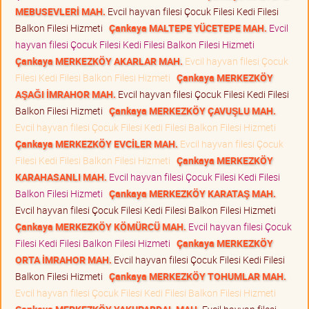
MEBUSEVLERİ MAH.
Evcil hayvan filesi Çocuk Filesi Kedi Filesi
Balkon Filesi Hizmeti
Çankaya MALTEPE YÜCETEPE MAH.
Evcil
hayvan filesi Çocuk Filesi Kedi Filesi Balkon Filesi Hizmeti
Çankaya MERKEZKÖY AKARLAR MAH.
Evcil hayvan filesi Çocuk
Filesi Kedi Filesi Balkon Filesi Hizmeti
Çankaya MERKEZKÖY
AŞAĞI İMRAHOR MAH.
Evcil hayvan filesi Çocuk Filesi Kedi Filesi
Balkon Filesi Hizmeti
Çankaya MERKEZKÖY ÇAVUŞLU MAH.
Evcil hayvan filesi Çocuk Filesi Kedi Filesi Balkon Filesi Hizmeti
Çankaya MERKEZKÖY EVCİLER MAH.
Evcil hayvan filesi Çocuk
Filesi Kedi Filesi Balkon Filesi Hizmeti
Çankaya MERKEZKÖY
KARAHASANLI MAH.
Evcil hayvan filesi Çocuk Filesi Kedi Filesi
Balkon Filesi Hizmeti
Çankaya MERKEZKÖY KARATAŞ MAH.
Evcil hayvan filesi Çocuk Filesi Kedi Filesi Balkon Filesi Hizmeti
Çankaya MERKEZKÖY KÖMÜRCÜ MAH.
Evcil hayvan filesi Çocuk
Filesi Kedi Filesi Balkon Filesi Hizmeti
Çankaya MERKEZKÖY
ORTA İMRAHOR MAH.
Evcil hayvan filesi Çocuk Filesi Kedi Filesi
Balkon Filesi Hizmeti
Çankaya MERKEZKÖY TOHUMLAR MAH.
Evcil hayvan filesi Çocuk Filesi Kedi Filesi Balkon Filesi Hizmeti