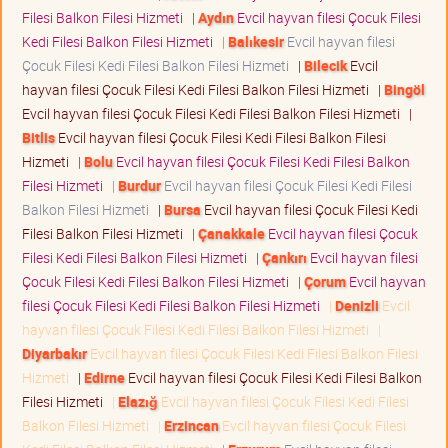
Filesi Balkon Filesi Hizmeti
|
Aydın
Evcil hayvan filesi Çocuk Filesi
Kedi Filesi Balkon Filesi Hizmeti
|
Balıkesir
Evcil hayvan filesi
Çocuk Filesi Kedi Filesi Balkon Filesi Hizmeti
|
Bilecik
Evcil
hayvan filesi Çocuk Filesi Kedi Filesi Balkon Filesi Hizmeti
|
Bingöl
Evcil hayvan filesi Çocuk Filesi Kedi Filesi Balkon Filesi Hizmeti
|
Bitlis
Evcil hayvan filesi Çocuk Filesi Kedi Filesi Balkon Filesi
Hizmeti
|
Bolu
Evcil hayvan filesi Çocuk Filesi Kedi Filesi Balkon
Filesi Hizmeti
|
Burdur
Evcil hayvan filesi Çocuk Filesi Kedi Filesi
Balkon Filesi Hizmeti
|
Bursa
Evcil hayvan filesi Çocuk Filesi Kedi
Filesi Balkon Filesi Hizmeti
|
Çanakkale
Evcil hayvan filesi Çocuk
Filesi Kedi Filesi Balkon Filesi Hizmeti
|
Çankırı
Evcil hayvan filesi
Çocuk Filesi Kedi Filesi Balkon Filesi Hizmeti
|
Çorum
Evcil hayvan
filesi Çocuk Filesi Kedi Filesi Balkon Filesi Hizmeti
|
Denizli
Evcil
hayvan filesi Çocuk Filesi Kedi Filesi Balkon Filesi Hizmeti
|
Diyarbakır
Evcil hayvan filesi Çocuk Filesi Kedi Filesi Balkon Filesi
Hizmeti
|
Edirne
Evcil hayvan filesi Çocuk Filesi Kedi Filesi Balkon
Filesi Hizmeti
|
Elazığ
Evcil hayvan filesi Çocuk Filesi Kedi Filesi
Balkon Filesi Hizmeti
|
Erzincan
Evcil hayvan filesi Çocuk Filesi