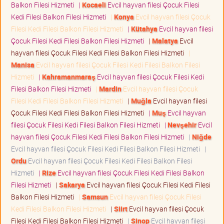
Balkon Filesi Hizmeti
|
Kocaeli
Evcil hayvan filesi Çocuk Filesi
Kedi Filesi Balkon Filesi Hizmeti
|
Konya
Evcil hayvan filesi Çocuk
Filesi Kedi Filesi Balkon Filesi Hizmeti
|
Kütahya
Evcil hayvan filesi
Çocuk Filesi Kedi Filesi Balkon Filesi Hizmeti
|
Malatya
Evcil
hayvan filesi Çocuk Filesi Kedi Filesi Balkon Filesi Hizmeti
|
Manisa
Evcil hayvan filesi Çocuk Filesi Kedi Filesi Balkon Filesi
Hizmeti
|
Kahramanmaraş
Evcil hayvan filesi Çocuk Filesi Kedi
Filesi Balkon Filesi Hizmeti
|
Mardin
Evcil hayvan filesi Çocuk
Filesi Kedi Filesi Balkon Filesi Hizmeti
|
Muğla
Evcil hayvan filesi
Çocuk Filesi Kedi Filesi Balkon Filesi Hizmeti
|
Muş
Evcil hayvan
filesi Çocuk Filesi Kedi Filesi Balkon Filesi Hizmeti
|
Nevşehir
Evcil
hayvan filesi Çocuk Filesi Kedi Filesi Balkon Filesi Hizmeti
|
Niğde
Evcil hayvan filesi Çocuk Filesi Kedi Filesi Balkon Filesi Hizmeti
|
Ordu
Evcil hayvan filesi Çocuk Filesi Kedi Filesi Balkon Filesi
Hizmeti
|
Rize
Evcil hayvan filesi Çocuk Filesi Kedi Filesi Balkon
Filesi Hizmeti
|
Sakarya
Evcil hayvan filesi Çocuk Filesi Kedi Filesi
Balkon Filesi Hizmeti
|
Samsun
Evcil hayvan filesi Çocuk Filesi
Kedi Filesi Balkon Filesi Hizmeti
|
Siirt
Evcil hayvan filesi Çocuk
Filesi Kedi Filesi Balkon Filesi Hizmeti
|
Sinop
Evcil hayvan filesi