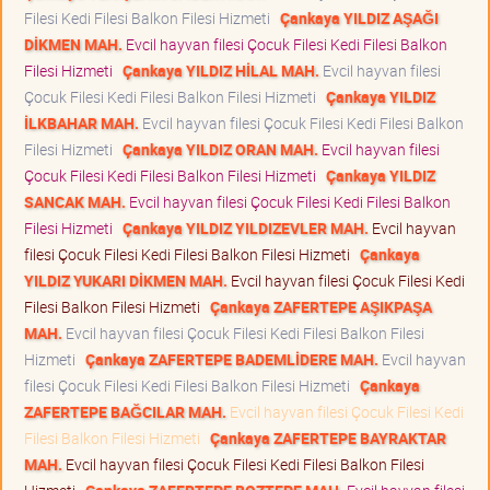
Filesi Kedi Filesi Balkon Filesi Hizmeti
Çankaya YILDIZ AŞAĞI
DİKMEN MAH.
Evcil hayvan filesi Çocuk Filesi Kedi Filesi Balkon
Filesi Hizmeti
Çankaya YILDIZ HİLAL MAH.
Evcil hayvan filesi
Çocuk Filesi Kedi Filesi Balkon Filesi Hizmeti
Çankaya YILDIZ
İLKBAHAR MAH.
Evcil hayvan filesi Çocuk Filesi Kedi Filesi Balkon
Filesi Hizmeti
Çankaya YILDIZ ORAN MAH.
Evcil hayvan filesi
Çocuk Filesi Kedi Filesi Balkon Filesi Hizmeti
Çankaya YILDIZ
SANCAK MAH.
Evcil hayvan filesi Çocuk Filesi Kedi Filesi Balkon
Filesi Hizmeti
Çankaya YILDIZ YILDIZEVLER MAH.
Evcil hayvan
filesi Çocuk Filesi Kedi Filesi Balkon Filesi Hizmeti
Çankaya
YILDIZ YUKARI DİKMEN MAH.
Evcil hayvan filesi Çocuk Filesi Kedi
Filesi Balkon Filesi Hizmeti
Çankaya ZAFERTEPE AŞIKPAŞA
MAH.
Evcil hayvan filesi Çocuk Filesi Kedi Filesi Balkon Filesi
Hizmeti
Çankaya ZAFERTEPE BADEMLİDERE MAH.
Evcil hayvan
filesi Çocuk Filesi Kedi Filesi Balkon Filesi Hizmeti
Çankaya
ZAFERTEPE BAĞCILAR MAH.
Evcil hayvan filesi Çocuk Filesi Kedi
Filesi Balkon Filesi Hizmeti
Çankaya ZAFERTEPE BAYRAKTAR
MAH.
Evcil hayvan filesi Çocuk Filesi Kedi Filesi Balkon Filesi