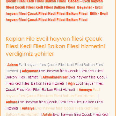
Çocuk Filesi Kedi Filesi Balkon Filesi
Cebeci - Evcil hayvan
filesi Çocuk Filesi Kedi Filesi Balkon Filesi
Beşevler - Evcil
hayvan filesi Çocuk Filesi Kedi Filesi Balkon Filesi
Etlik - Evcil
hayvan filesi Çocuk Filesi Kedi Filesi Balkon Filesi
Kaplan File Evcil hayvan filesi Çocuk
Filesi Kedi Filesi Balkon Filesi hizmetini
verdiğimiz şehirler
|
Adana
Evcil hayvan filesi Çocuk Filesi Kedi Filesi Balkon Filesi
Hizmeti
|
Adıyaman
Evcil hayvan filesi Çocuk Filesi Kedi Filesi
Balkon Filesi Hizmeti
|
Afyonkarahisar
Evcil hayvan filesi Çocuk
Filesi Kedi Filesi Balkon Filesi Hizmeti
|
Ağrı
Evcil hayvan filesi
Çocuk Filesi Kedi Filesi Balkon Filesi Hizmeti
|
Amasya
Evcil
hayvan filesi Çocuk Filesi Kedi Filesi Balkon Filesi Hizmeti
|
Ankara
Evcil hayvan filesi Çocuk Filesi Kedi Filesi Balkon Filesi
Hizmeti
|
Antalya
Evcil hayvan filesi Çocuk Filesi Kedi Filesi
Balkon Filesi Hizmeti
|
Artvin
Evcil hayvan filesi Çocuk Filesi Kedi