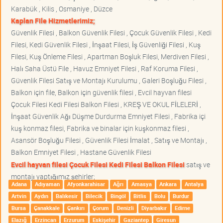
Karabük , Kilis , Osmaniye , Düzce
Kaplan File Hizmetlerimiz;
Güvenlik Filesi , Balkon Güvenlik Filesi , Çocuk Güvenlik Filesi , Kedi
Filesi, Kedi Güvenlik Filesi , İnşaat Filesi, İş Güvenliği Filesi , Kuş
Filesi, Kuş Önleme Filesi , Apartman Boşluk Filesi, Merdiven Filesi ,
Halı Saha Üstü File , Havuz Emniyet Filesi , Raf Koruma Filesi ,
Güvenlik Filesi Satış ve Montajı Kurulumu , Galeri Boşluğu Filesi ,
Balkon için file, Balkon için güvenlik filesi , Evcil hayvan filesi
Çocuk Filesi Kedi Filesi Balkon Filesi , KREŞ VE OKUL FİLELERİ ,
İnşaat Güvenlik Ağı Düşme Durdurma Emniyet Filesi , Fabrika içi
kuş konmaz filesi, Fabrika ve binalar için kuşkonmaz filesi ,
Asansör Boşluğu Filesi , Güvenlik Filesi İmalat , Satış ve Montajı ,
Balkon Emniyet Filesi , Hastane Güvenlik Filesi
Evcil hayvan filesi Çocuk Filesi Kedi Filesi Balkon Filesi
satış ve
montajı yaptığımız şehirler;
Adana
Adıyaman
Afyonkarahisar
Ağrı
Amasya
Ankara
Antalya
Artvin
Aydın
Balıkesir
Bilecik
Bingöl
Bitlis
Bolu
Burdur
Bursa
Çanakkale
Çankırı
Çorum
Denizli
Diyarbakır
Edirne
Elazığ
Erzincan
Erzurum
Eskişehir
Gaziantep
Giresun