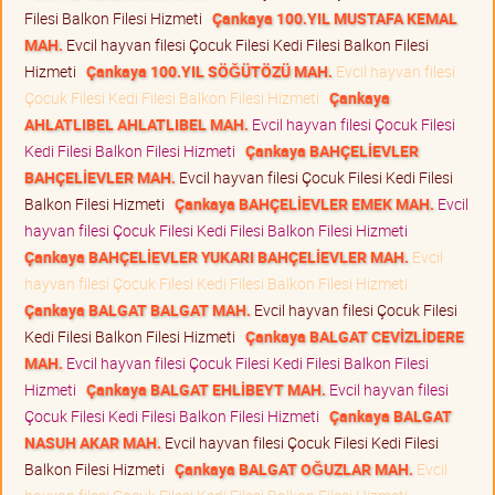
Filesi Balkon Filesi Hizmeti
Çankaya 100.YIL MUSTAFA KEMAL
MAH.
Evcil hayvan filesi Çocuk Filesi Kedi Filesi Balkon Filesi
Hizmeti
Çankaya 100.YIL SÖĞÜTÖZÜ MAH.
Evcil hayvan filesi
Çocuk Filesi Kedi Filesi Balkon Filesi Hizmeti
Çankaya
AHLATLIBEL AHLATLIBEL MAH.
Evcil hayvan filesi Çocuk Filesi
Kedi Filesi Balkon Filesi Hizmeti
Çankaya BAHÇELİEVLER
BAHÇELİEVLER MAH.
Evcil hayvan filesi Çocuk Filesi Kedi Filesi
Balkon Filesi Hizmeti
Çankaya BAHÇELİEVLER EMEK MAH.
Evcil
hayvan filesi Çocuk Filesi Kedi Filesi Balkon Filesi Hizmeti
Çankaya BAHÇELİEVLER YUKARI BAHÇELİEVLER MAH.
Evcil
hayvan filesi Çocuk Filesi Kedi Filesi Balkon Filesi Hizmeti
Çankaya BALGAT BALGAT MAH.
Evcil hayvan filesi Çocuk Filesi
Kedi Filesi Balkon Filesi Hizmeti
Çankaya BALGAT CEVİZLİDERE
MAH.
Evcil hayvan filesi Çocuk Filesi Kedi Filesi Balkon Filesi
Hizmeti
Çankaya BALGAT EHLİBEYT MAH.
Evcil hayvan filesi
Çocuk Filesi Kedi Filesi Balkon Filesi Hizmeti
Çankaya BALGAT
NASUH AKAR MAH.
Evcil hayvan filesi Çocuk Filesi Kedi Filesi
Balkon Filesi Hizmeti
Çankaya BALGAT OĞUZLAR MAH.
Evcil