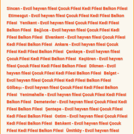
Sincan - Evcil hayvan filesi Çocuk Filesi Kedi Filesi Balkon Filesi
Etimesgut - Evcil hayvan filesi Çocuk Filesi Kedi Filesi Balkon
Filesi
Yenikent - Evcil hayvan filesi Çocuk Filesi Kedi Filesi
Balkon Filesi
Bağlıca - Evcil hayvan filesi Çocuk Filesi Kedi
Filesi Balkon Filesi
Elvankent - Evcil hayvan filesi Çocuk Filesi
Kedi Filesi Balkon Filesi
Ankara - Evcil hayvan filesi Çocuk
Filesi Kedi Filesi Balkon Filesi
Çankaya - Evcil hayvan filesi
Çocuk Filesi Kedi Filesi Balkon Filesi
Keçiören - Evcil hayvan
filesi Çocuk Filesi Kedi Filesi Balkon Filesi
Dikmen - Evcil
hayvan filesi Çocuk Filesi Kedi Filesi Balkon Filesi
Balgat -
Evcil hayvan filesi Çocuk Filesi Kedi Filesi Balkon Filesi
Gölbaşı - Evcil hayvan filesi Çocuk Filesi Kedi Filesi Balkon
Filesi
Yenimahalle - Evcil hayvan filesi Çocuk Filesi Kedi Filesi
Balkon Filesi
Demetevler - Evcil hayvan filesi Çocuk Filesi Kedi
Filesi Balkon Filesi
Şentepe - Evcil hayvan filesi Çocuk Filesi
Kedi Filesi Balkon Filesi
Ostim - Evcil hayvan filesi Çocuk Filesi
Kedi Filesi Balkon Filesi
Batıkent - Evcil hayvan filesi Çocuk
Filesi Kedi Filesi Balkon Filesi
Ümitköy - Evcil hayvan filesi