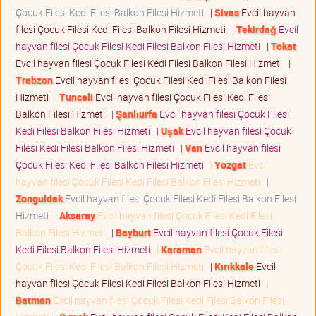
Çocuk Filesi Kedi Filesi Balkon Filesi Hizmeti
|
Sivas
Evcil hayvan
filesi Çocuk Filesi Kedi Filesi Balkon Filesi Hizmeti
|
Tekirdağ
Evcil
hayvan filesi Çocuk Filesi Kedi Filesi Balkon Filesi Hizmeti
|
Tokat
Evcil hayvan filesi Çocuk Filesi Kedi Filesi Balkon Filesi Hizmeti
|
Trabzon
Evcil hayvan filesi Çocuk Filesi Kedi Filesi Balkon Filesi
Hizmeti
|
Tunceli
Evcil hayvan filesi Çocuk Filesi Kedi Filesi
Balkon Filesi Hizmeti
|
Şanlıurfa
Evcil hayvan filesi Çocuk Filesi
Kedi Filesi Balkon Filesi Hizmeti
|
Uşak
Evcil hayvan filesi Çocuk
Filesi Kedi Filesi Balkon Filesi Hizmeti
|
Van
Evcil hayvan filesi
Çocuk Filesi Kedi Filesi Balkon Filesi Hizmeti
|
Yozgat
Evcil
hayvan filesi Çocuk Filesi Kedi Filesi Balkon Filesi Hizmeti
|
Zonguldak
Evcil hayvan filesi Çocuk Filesi Kedi Filesi Balkon Filesi
Hizmeti
|
Aksaray
Evcil hayvan filesi Çocuk Filesi Kedi Filesi
Balkon Filesi Hizmeti
|
Bayburt
Evcil hayvan filesi Çocuk Filesi
Kedi Filesi Balkon Filesi Hizmeti
|
Karaman
Evcil hayvan filesi
Çocuk Filesi Kedi Filesi Balkon Filesi Hizmeti
|
Kırıkkale
Evcil
hayvan filesi Çocuk Filesi Kedi Filesi Balkon Filesi Hizmeti
|
Batman
Evcil hayvan filesi Çocuk Filesi Kedi Filesi Balkon Filesi