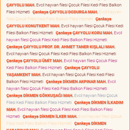
ÇAYYOLU MAH.
Evcil hayvan filesi Çocuk Filesi Kedi Filesi Balkon
Filesi Hizmeti
Çankaya ÇAYYOLU DODURGA MAH.
Evcil hayvan
filesi Çocuk Filesi Kedi Filesi Balkon Filesi Hizmeti
Çankaya
ÇAYYOLU KONUTKENT MAH.
Evcil hayvan filesi Çocuk Filesi Kedi
Filesi Balkon Filesi Hizmeti
Çankaya ÇAYYOLU KORU MAH.
Evcil
hayvan filesi Çocuk Filesi Kedi Filesi Balkon Filesi Hizmeti
Çankaya ÇAYYOLU PROF. DR. AHMET TANER KIŞLALI MAH.
Evcil hayvan filesi Çocuk Filesi Kedi Filesi Balkon Filesi Hizmeti
Çankaya ÇAYYOLU ÜMİT MAH.
Evcil hayvan filesi Çocuk Filesi
Kedi Filesi Balkon Filesi Hizmeti
Çankaya ÇAYYOLU
YAŞAMKENT MAH.
Evcil hayvan filesi Çocuk Filesi Kedi Filesi
Balkon Filesi Hizmeti
Çankaya DİKMEN AKPINAR MAH.
Evcil
hayvan filesi Çocuk Filesi Kedi Filesi Balkon Filesi Hizmeti
Çankaya DİKMEN GÖKKUŞAĞI MAH.
Evcil hayvan filesi Çocuk
Filesi Kedi Filesi Balkon Filesi Hizmeti
Çankaya DİKMEN İLKADIM
MAH.
Evcil hayvan filesi Çocuk Filesi Kedi Filesi Balkon Filesi
Hizmeti
Çankaya DİKMEN İLKER MAH.
Evcil hayvan filesi Çocuk
Filesi Kedi Filesi Balkon Filesi Hizmeti
Çankaya DİKMEN