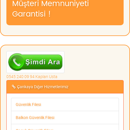
Müşteri Memnuniyeti
Garantisi !
0545 240 09 94 Kaplan Usta
Çankaya Diğer Hizmetlerimiz
Güvenlik Filesi
Balkon Güvenlik Filesi