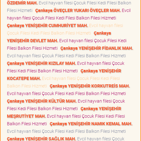
ÖZDEMİR MAH.
Evcil hayvan filesi Çocuk Filesi Kedi Filesi Balkon
Filesi Hizmeti
Çankaya ÖVEÇLER YUKARI ÖVEÇLER MAH.
Evcil
hayvan filesi Çocuk Filesi Kedi Filesi Balkon Filesi Hizmeti
Çankaya YENİŞEHİR CUMHURİYET MAH.
Evcil hayvan filesi
Çocuk Filesi Kedi Filesi Balkon Filesi Hizmeti
Çankaya
YENİŞEHİR DEVLET MAH.
Evcil hayvan filesi Çocuk Filesi Kedi
Filesi Balkon Filesi Hizmeti
Çankaya YENİŞEHİR FİDANLIK MAH.
Evcil hayvan filesi Çocuk Filesi Kedi Filesi Balkon Filesi Hizmeti
Çankaya YENİŞEHİR KIZILAY MAH.
Evcil hayvan filesi Çocuk
Filesi Kedi Filesi Balkon Filesi Hizmeti
Çankaya YENİŞEHİR
KOCATEPE MAH.
Evcil hayvan filesi Çocuk Filesi Kedi Filesi
Balkon Filesi Hizmeti
Çankaya YENİŞEHİR KORKUTREİS MAH.
Evcil hayvan filesi Çocuk Filesi Kedi Filesi Balkon Filesi Hizmeti
Çankaya YENİŞEHİR KÜLTÜR MAH.
Evcil hayvan filesi Çocuk
Filesi Kedi Filesi Balkon Filesi Hizmeti
Çankaya YENİŞEHİR
MEŞRUTİYET MAH.
Evcil hayvan filesi Çocuk Filesi Kedi Filesi
Balkon Filesi Hizmeti
Çankaya YENİŞEHİR NAMIK KEMAL MAH.
Evcil hayvan filesi Çocuk Filesi Kedi Filesi Balkon Filesi Hizmeti
Çankaya YENİŞEHİR SAĞLIK MAH.
Evcil hayvan filesi Çocuk