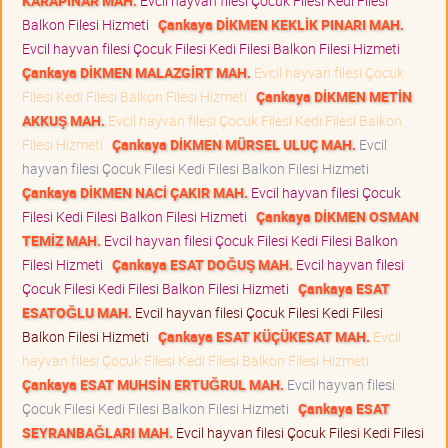
KARAPINAR MAH.
Evcil hayvan filesi Çocuk Filesi Kedi Filesi
Balkon Filesi Hizmeti
Çankaya DİKMEN KEKLİK PINARI MAH.
Evcil hayvan filesi Çocuk Filesi Kedi Filesi Balkon Filesi Hizmeti
Çankaya DİKMEN MALAZGİRT MAH.
Evcil hayvan filesi Çocuk
Filesi Kedi Filesi Balkon Filesi Hizmeti
Çankaya DİKMEN METİN
AKKUŞ MAH.
Evcil hayvan filesi Çocuk Filesi Kedi Filesi Balkon
Filesi Hizmeti
Çankaya DİKMEN MÜRSEL ULUÇ MAH.
Evcil
hayvan filesi Çocuk Filesi Kedi Filesi Balkon Filesi Hizmeti
Çankaya DİKMEN NACİ ÇAKIR MAH.
Evcil hayvan filesi Çocuk
Filesi Kedi Filesi Balkon Filesi Hizmeti
Çankaya DİKMEN OSMAN
TEMİZ MAH.
Evcil hayvan filesi Çocuk Filesi Kedi Filesi Balkon
Filesi Hizmeti
Çankaya ESAT DOĞUŞ MAH.
Evcil hayvan filesi
Çocuk Filesi Kedi Filesi Balkon Filesi Hizmeti
Çankaya ESAT
ESATOĞLU MAH.
Evcil hayvan filesi Çocuk Filesi Kedi Filesi
Balkon Filesi Hizmeti
Çankaya ESAT KÜÇÜKESAT MAH.
Evcil
hayvan filesi Çocuk Filesi Kedi Filesi Balkon Filesi Hizmeti
Çankaya ESAT MUHSİN ERTUĞRUL MAH.
Evcil hayvan filesi
Çocuk Filesi Kedi Filesi Balkon Filesi Hizmeti
Çankaya ESAT
SEYRANBAĞLARI MAH.
Evcil hayvan filesi Çocuk Filesi Kedi Filesi