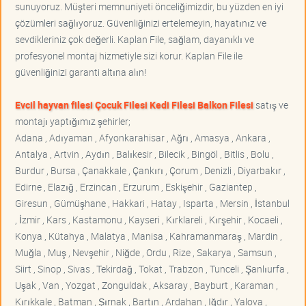
sunuyoruz. Müşteri memnuniyeti önceliğimizdir, bu yüzden en iyi
çözümleri sağlıyoruz. Güvenliğinizi ertelemeyin, hayatınız ve
sevdikleriniz çok değerli. Kaplan File, sağlam, dayanıklı ve
profesyonel montaj hizmetiyle sizi korur. Kaplan File ile
güvenliğinizi garanti altına alın!
Evcil hayvan filesi Çocuk Filesi Kedi Filesi Balkon Filesi
satış ve
montajı yaptığımız şehirler;
Adana , Adıyaman , Afyonkarahisar , Ağrı , Amasya , Ankara ,
Antalya , Artvin , Aydın , Balıkesir , Bilecik , Bingöl , Bitlis , Bolu ,
Burdur , Bursa , Çanakkale , Çankırı , Çorum , Denizli , Diyarbakır ,
Edirne , Elazığ , Erzincan , Erzurum , Eskişehir , Gaziantep ,
Giresun , Gümüşhane , Hakkari , Hatay , Isparta , Mersin , İstanbul
, İzmir , Kars , Kastamonu , Kayseri , Kırklareli , Kırşehir , Kocaeli ,
Konya , Kütahya , Malatya , Manisa , Kahramanmaraş , Mardin ,
Muğla , Muş , Nevşehir , Niğde , Ordu , Rize , Sakarya , Samsun ,
Siirt , Sinop , Sivas , Tekirdağ , Tokat , Trabzon , Tunceli , Şanlıurfa ,
Uşak , Van , Yozgat , Zonguldak , Aksaray , Bayburt , Karaman ,
Kırıkkale , Batman , Şırnak , Bartın , Ardahan , Iğdır , Yalova ,