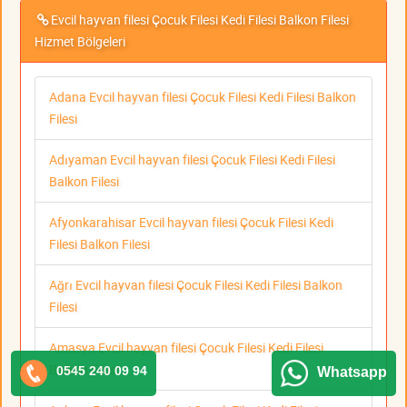
Evcil hayvan filesi Çocuk Filesi Kedi Filesi Balkon Filesi
Hizmet Bölgeleri
Adana Evcil hayvan filesi Çocuk Filesi Kedi Filesi Balkon
Filesi
Adıyaman Evcil hayvan filesi Çocuk Filesi Kedi Filesi
Balkon Filesi
Afyonkarahisar Evcil hayvan filesi Çocuk Filesi Kedi
Filesi Balkon Filesi
Ağrı Evcil hayvan filesi Çocuk Filesi Kedi Filesi Balkon
Filesi
Amasya Evcil hayvan filesi Çocuk Filesi Kedi Filesi
Balkon Filesi
0545 240 09 94
Whatsapp