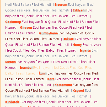
Kedi Filesi Balkon Filesi Hizmeti
|
Erzurum
Evcil hayvan filesi
Çocuk Filesi Kedi Filesi Balkon Filesi Hizmeti
|
Eskişehir
Evcil
hayvan filesi Çocuk Filesi Kedi Filesi Balkon Filesi Hizmeti
|
Gaziantep
Evcil hayvan filesi Çocuk Filesi Kedi Filesi Balkon Filesi
Hizmeti
|
Giresun
Evcil hayvan filesi Çocuk Filesi Kedi Filesi
Balkon Filesi Hizmeti
|
Gümüşhane
Evcil hayvan filesi Çocuk
Filesi Kedi Filesi Balkon Filesi Hizmeti
|
Hakkari
Evcil hayvan filesi
Çocuk Filesi Kedi Filesi Balkon Filesi Hizmeti
|
Hatay
Evcil hayvan
filesi Çocuk Filesi Kedi Filesi Balkon Filesi Hizmeti
|
Isparta
Evcil
hayvan filesi Çocuk Filesi Kedi Filesi Balkon Filesi Hizmeti
|
Mersin
Evcil hayvan filesi Çocuk Filesi Kedi Filesi Balkon Filesi
Hizmeti
|
İstanbul
Evcil hayvan filesi Çocuk Filesi Kedi Filesi
Balkon Filesi Hizmeti
|
İzmir
Evcil hayvan filesi Çocuk Filesi Kedi
Filesi Balkon Filesi Hizmeti
|
Kars
Evcil hayvan filesi Çocuk Filesi
Kedi Filesi Balkon Filesi Hizmeti
|
Kastamonu
Evcil hayvan filesi
Çocuk Filesi Kedi Filesi Balkon Filesi Hizmeti
|
Kayseri
Evcil
hayvan filesi Çocuk Filesi Kedi Filesi Balkon Filesi Hizmeti
|
Kırklareli
Evcil hayvan filesi Çocuk Filesi Kedi Filesi Balkon Filesi