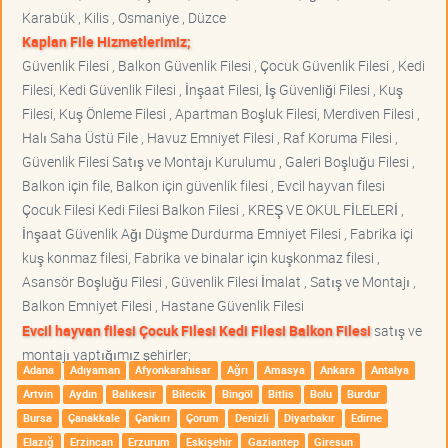
Karabük , Kilis , Osmaniye , Düzce
Kaplan File Hizmetlerimiz;
Güvenlik Filesi , Balkon Güvenlik Filesi , Çocuk Güvenlik Filesi , Kedi
Filesi, Kedi Güvenlik Filesi , İnşaat Filesi, İş Güvenliği Filesi , Kuş
Filesi, Kuş Önleme Filesi , Apartman Boşluk Filesi, Merdiven Filesi ,
Halı Saha Üstü File , Havuz Emniyet Filesi , Raf Koruma Filesi ,
Güvenlik Filesi Satış ve Montajı Kurulumu , Galeri Boşluğu Filesi ,
Balkon için file, Balkon için güvenlik filesi , Evcil hayvan filesi
Çocuk Filesi Kedi Filesi Balkon Filesi , KREŞ VE OKUL FİLELERİ ,
İnşaat Güvenlik Ağı Düşme Durdurma Emniyet Filesi , Fabrika içi
kuş konmaz filesi, Fabrika ve binalar için kuşkonmaz filesi ,
Asansör Boşluğu Filesi , Güvenlik Filesi İmalat , Satış ve Montajı ,
Balkon Emniyet Filesi , Hastane Güvenlik Filesi
Evcil hayvan filesi Çocuk Filesi Kedi Filesi Balkon Filesi
satış ve
montajı yaptığımız şehirler;
Adana
Adıyaman
Afyonkarahisar
Ağrı
Amasya
Ankara
Antalya
Artvin
Aydın
Balıkesir
Bilecik
Bingöl
Bitlis
Bolu
Burdur
Bursa
Çanakkale
Çankırı
Çorum
Denizli
Diyarbakır
Edirne
Elazığ
Erzincan
Erzurum
Eskişehir
Gaziantep
Giresun