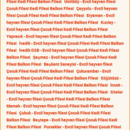
Filesi Kedi Filesi Balkon Filesi
Ümitköy - Evcil hayvan filesi
Çocuk Filesi Kedi Filesi Balkon Filesi
Çayyolu - Evcil hayvan
filesi Çocuk Filesi Kedi Filesi Balkon Filesi
Eryaman - Evcil
hayvan filesi Çocuk Filesi Kedi Filesi Balkon Filesi
Kızılay -
Evcil hayvan filesi Çocuk Filesi Kedi Filesi Balkon Filesi
Yapracık - Evcil hayvan filesi Çocuk Filesi Kedi Filesi Balkon
Filesi
İvedik - Evcil hayvan filesi Çocuk Filesi Kedi Filesi Balkon
Filesi
İvedik OSB - Evcil hayvan filesi Çocuk Filesi Kedi Filesi
Balkon Filesi
Şaşmaz - Evcil hayvan filesi Çocuk Filesi Kedi
Filesi Balkon Filesi
Başkent Sanayisi - Evcil hayvan filesi
Çocuk Filesi Kedi Filesi Balkon Filesi
Çukurambar - Evcil
hayvan filesi Çocuk Filesi Kedi Filesi Balkon Filesi
Söğütözü -
Evcil hayvan filesi Çocuk Filesi Kedi Filesi Balkon Filesi
İncek -
Evcil hayvan filesi Çocuk Filesi Kedi Filesi Balkon Filesi
Siteler
- Evcil hayvan filesi Çocuk Filesi Kedi Filesi Balkon Filesi
Mamak - Evcil hayvan filesi Çocuk Filesi Kedi Filesi Balkon
Filesi
Çubuk - Evcil hayvan filesi Çocuk Filesi Kedi Filesi
Balkon Filesi
Beştepe - Evcil hayvan filesi Çocuk Filesi Kedi
Filesi Balkon Filesi
Pursaklar - Evcil hayvan filesi Çocuk Filesi