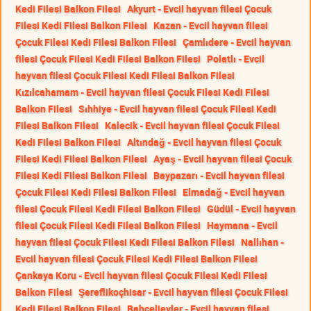
Kedi Filesi Balkon Filesi
Akyurt - Evcil hayvan filesi Çocuk
Filesi Kedi Filesi Balkon Filesi
Kazan - Evcil hayvan filesi
Çocuk Filesi Kedi Filesi Balkon Filesi
Çamlıdere - Evcil hayvan
filesi Çocuk Filesi Kedi Filesi Balkon Filesi
Polatlı - Evcil
hayvan filesi Çocuk Filesi Kedi Filesi Balkon Filesi
Kızılcahamam - Evcil hayvan filesi Çocuk Filesi Kedi Filesi
Balkon Filesi
Sıhhiye - Evcil hayvan filesi Çocuk Filesi Kedi
Filesi Balkon Filesi
Kalecik - Evcil hayvan filesi Çocuk Filesi
Kedi Filesi Balkon Filesi
Altındağ - Evcil hayvan filesi Çocuk
Filesi Kedi Filesi Balkon Filesi
Ayaş - Evcil hayvan filesi Çocuk
Filesi Kedi Filesi Balkon Filesi
Baypazarı - Evcil hayvan filesi
Çocuk Filesi Kedi Filesi Balkon Filesi
Elmadağ - Evcil hayvan
filesi Çocuk Filesi Kedi Filesi Balkon Filesi
Güdül - Evcil hayvan
filesi Çocuk Filesi Kedi Filesi Balkon Filesi
Haymana - Evcil
hayvan filesi Çocuk Filesi Kedi Filesi Balkon Filesi
Nallıhan -
Evcil hayvan filesi Çocuk Filesi Kedi Filesi Balkon Filesi
Çankaya Koru - Evcil hayvan filesi Çocuk Filesi Kedi Filesi
Balkon Filesi
Şereflikoçhisar - Evcil hayvan filesi Çocuk Filesi
Kedi Filesi Balkon Filesi
Bahçelievler - Evcil hayvan filesi