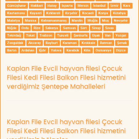
Gümüşhane
Hakkari
Hatay
Isparta
Mersin
İstanbul
İzmir
Kars
Kastamonu
Kayseri
Kırklareli
Kırşehir
Kocaeli
Konya
Kütahya
Malatya
Manisa
Kahramanmaraş
Mardin
Muğla
Muş
Nevşehir
Niğde
Ordu
Rize
Sakarya
Samsun
Siirt
Sinop
Sivas
Tekirdağ
Tokat
Trabzon
Tunceli
Şanlıurfa
Uşak
Van
Yozgat
Zonguldak
Aksaray
Bayburt
Karaman
Kırıkkale
Batman
Şırnak
Bartın
Ardahan
Iğdır
Yalova
Karabük
Kilis
Osmaniye
Düzce
Kaplan File Evcil hayvan filesi Çocuk
Filesi Kedi Filesi Balkon Filesi hizmetini
verdiğimiz Şentepe Mahalleleri
Kaplan File Evcil hayvan filesi Çocuk
Filesi Kedi Filesi Balkon Filesi hizmetini