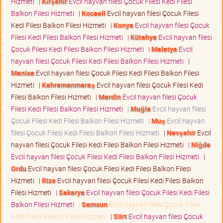
Hizmeti
|
Kırşehir
Evcil hayvan filesi Çocuk Filesi Kedi Filesi
Balkon Filesi Hizmeti
|
Kocaeli
Evcil hayvan filesi Çocuk Filesi
Kedi Filesi Balkon Filesi Hizmeti
|
Konya
Evcil hayvan filesi Çocuk
Filesi Kedi Filesi Balkon Filesi Hizmeti
|
Kütahya
Evcil hayvan filesi
Çocuk Filesi Kedi Filesi Balkon Filesi Hizmeti
|
Malatya
Evcil
hayvan filesi Çocuk Filesi Kedi Filesi Balkon Filesi Hizmeti
|
Manisa
Evcil hayvan filesi Çocuk Filesi Kedi Filesi Balkon Filesi
Hizmeti
|
Kahramanmaraş
Evcil hayvan filesi Çocuk Filesi Kedi
Filesi Balkon Filesi Hizmeti
|
Mardin
Evcil hayvan filesi Çocuk
Filesi Kedi Filesi Balkon Filesi Hizmeti
|
Muğla
Evcil hayvan filesi
Çocuk Filesi Kedi Filesi Balkon Filesi Hizmeti
|
Muş
Evcil hayvan
filesi Çocuk Filesi Kedi Filesi Balkon Filesi Hizmeti
|
Nevşehir
Evcil
hayvan filesi Çocuk Filesi Kedi Filesi Balkon Filesi Hizmeti
|
Niğde
Evcil hayvan filesi Çocuk Filesi Kedi Filesi Balkon Filesi Hizmeti
|
Ordu
Evcil hayvan filesi Çocuk Filesi Kedi Filesi Balkon Filesi
Hizmeti
|
Rize
Evcil hayvan filesi Çocuk Filesi Kedi Filesi Balkon
Filesi Hizmeti
|
Sakarya
Evcil hayvan filesi Çocuk Filesi Kedi Filesi
Balkon Filesi Hizmeti
|
Samsun
Evcil hayvan filesi Çocuk Filesi
Kedi Filesi Balkon Filesi Hizmeti
|
Siirt
Evcil hayvan filesi Çocuk