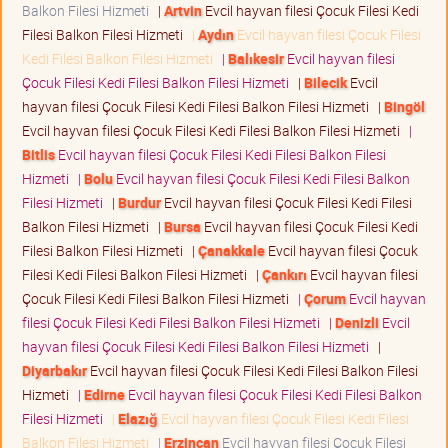
Balkon Filesi Hizmeti
|
Artvin
Evcil hayvan filesi Çocuk Filesi Kedi
Filesi Balkon Filesi Hizmeti
|
Aydın
Evcil hayvan filesi Çocuk Filesi
Kedi Filesi Balkon Filesi Hizmeti
|
Balıkesir
Evcil hayvan filesi
Çocuk Filesi Kedi Filesi Balkon Filesi Hizmeti
|
Bilecik
Evcil
hayvan filesi Çocuk Filesi Kedi Filesi Balkon Filesi Hizmeti
|
Bingöl
Evcil hayvan filesi Çocuk Filesi Kedi Filesi Balkon Filesi Hizmeti
|
Bitlis
Evcil hayvan filesi Çocuk Filesi Kedi Filesi Balkon Filesi
Hizmeti
|
Bolu
Evcil hayvan filesi Çocuk Filesi Kedi Filesi Balkon
Filesi Hizmeti
|
Burdur
Evcil hayvan filesi Çocuk Filesi Kedi Filesi
Balkon Filesi Hizmeti
|
Bursa
Evcil hayvan filesi Çocuk Filesi Kedi
Filesi Balkon Filesi Hizmeti
|
Çanakkale
Evcil hayvan filesi Çocuk
Filesi Kedi Filesi Balkon Filesi Hizmeti
|
Çankırı
Evcil hayvan filesi
Çocuk Filesi Kedi Filesi Balkon Filesi Hizmeti
|
Çorum
Evcil hayvan
filesi Çocuk Filesi Kedi Filesi Balkon Filesi Hizmeti
|
Denizli
Evcil
hayvan filesi Çocuk Filesi Kedi Filesi Balkon Filesi Hizmeti
|
Diyarbakır
Evcil hayvan filesi Çocuk Filesi Kedi Filesi Balkon Filesi
Hizmeti
|
Edirne
Evcil hayvan filesi Çocuk Filesi Kedi Filesi Balkon
Filesi Hizmeti
|
Elazığ
Evcil hayvan filesi Çocuk Filesi Kedi Filesi
Balkon Filesi Hizmeti
|
Erzincan
Evcil hayvan filesi Çocuk Filesi