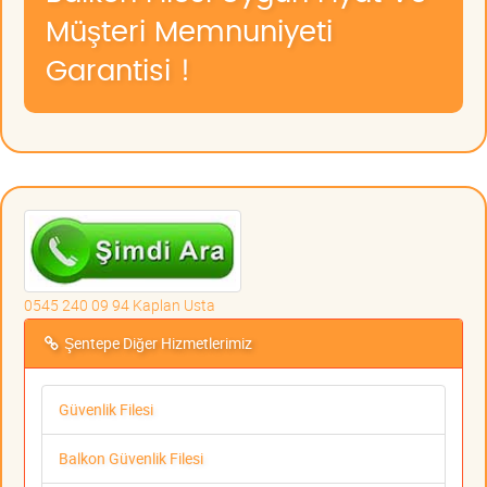
Müşteri Memnuniyeti
Garantisi !
0545 240 09 94 Kaplan Usta
Şentepe Diğer Hizmetlerimiz
Güvenlik Filesi
Balkon Güvenlik Filesi