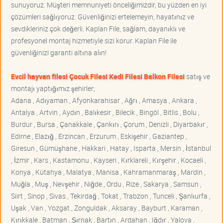
sunuyoruz. Müşteri memnuniyeti önceliğimizdir, bu yüzden en iyi
çözümleri sağlıyoruz. Güvenliğinizi ertelemeyin, hayatınız ve
sevdikleriniz çok değerli. Kaplan File, sağlam, dayanıklı ve
profesyonel montaj hizmetiyle sizi korur. Kaplan File ile
güvenliğinizi garanti altına alın!
Evcil hayvan filesi Çocuk Filesi Kedi Filesi Balkon Filesi
satış ve
montajı yaptığımız şehirler;
Adana , Adıyaman , Afyonkarahisar , Ağrı , Amasya , Ankara ,
Antalya , Artvin , Aydın , Balıkesir , Bilecik , Bingöl , Bitlis , Bolu ,
Burdur , Bursa , Çanakkale , Çankırı , Çorum , Denizli , Diyarbakır ,
Edirne , Elazığ , Erzincan , Erzurum , Eskişehir , Gaziantep ,
Giresun , Gümüşhane , Hakkari , Hatay , Isparta , Mersin , İstanbul
, İzmir , Kars , Kastamonu , Kayseri , Kırklareli , Kırşehir , Kocaeli ,
Konya , Kütahya , Malatya , Manisa , Kahramanmaraş , Mardin ,
Muğla , Muş , Nevşehir , Niğde , Ordu , Rize , Sakarya , Samsun ,
Siirt , Sinop , Sivas , Tekirdağ , Tokat , Trabzon , Tunceli , Şanlıurfa ,
Uşak , Van , Yozgat , Zonguldak , Aksaray , Bayburt , Karaman ,
Kırıkkale , Batman , Şırnak , Bartın , Ardahan , Iğdır , Yalova ,