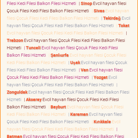
Filesi Kedi Filesi Balkon Filesi Hizmeti
|
Sinop
Evcil hayvan filesi
Çocuk Filesi Kedi Filesi Balkon Filesi Hizmeti
|
Sivas
Evcil hayvan
filesi Çocuk Filesi Kedi Filesi Balkon Filesi Hizmeti
|
Tekirdağ
Evcil
hayvan filesi Çocuk Filesi Kedi Filesi Balkon Filesi Hizmeti
|
Tokat
Evcil hayvan filesi Çocuk Filesi Kedi Filesi Balkon Filesi Hizmeti
|
Trabzon
Evcil hayvan filesi Çocuk Filesi Kedi Filesi Balkon Filesi
Hizmeti
|
Tunceli
Evcil hayvan filesi Çocuk Filesi Kedi Filesi
Balkon Filesi Hizmeti
|
Şanlıurfa
Evcil hayvan filesi Çocuk Filesi
Kedi Filesi Balkon Filesi Hizmeti
|
Uşak
Evcil hayvan filesi Çocuk
Filesi Kedi Filesi Balkon Filesi Hizmeti
|
Van
Evcil hayvan filesi
Çocuk Filesi Kedi Filesi Balkon Filesi Hizmeti
|
Yozgat
Evcil
hayvan filesi Çocuk Filesi Kedi Filesi Balkon Filesi Hizmeti
|
Zonguldak
Evcil hayvan filesi Çocuk Filesi Kedi Filesi Balkon Filesi
Hizmeti
|
Aksaray
Evcil hayvan filesi Çocuk Filesi Kedi Filesi
Balkon Filesi Hizmeti
|
Bayburt
Evcil hayvan filesi Çocuk Filesi
Kedi Filesi Balkon Filesi Hizmeti
|
Karaman
Evcil hayvan filesi
Çocuk Filesi Kedi Filesi Balkon Filesi Hizmeti
|
Kırıkkale
Evcil
hayvan filesi Çocuk Filesi Kedi Filesi Balkon Filesi Hizmeti
|
Batman
Evcil hayvan filesi Çocuk Filesi Kedi Filesi Balkon Filesi