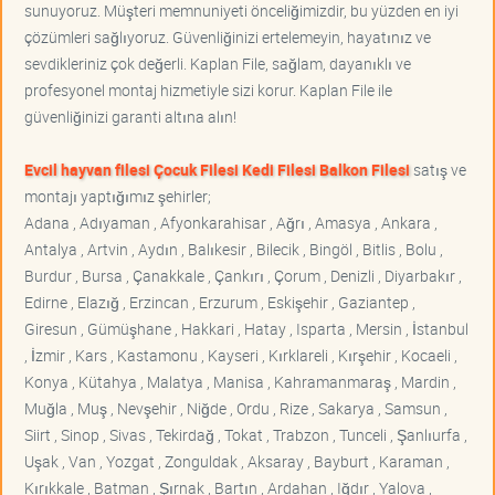
sunuyoruz. Müşteri memnuniyeti önceliğimizdir, bu yüzden en iyi
çözümleri sağlıyoruz. Güvenliğinizi ertelemeyin, hayatınız ve
sevdikleriniz çok değerli. Kaplan File, sağlam, dayanıklı ve
profesyonel montaj hizmetiyle sizi korur. Kaplan File ile
güvenliğinizi garanti altına alın!
Evcil hayvan filesi Çocuk Filesi Kedi Filesi Balkon Filesi
satış ve
montajı yaptığımız şehirler;
Adana , Adıyaman , Afyonkarahisar , Ağrı , Amasya , Ankara ,
Antalya , Artvin , Aydın , Balıkesir , Bilecik , Bingöl , Bitlis , Bolu ,
Burdur , Bursa , Çanakkale , Çankırı , Çorum , Denizli , Diyarbakır ,
Edirne , Elazığ , Erzincan , Erzurum , Eskişehir , Gaziantep ,
Giresun , Gümüşhane , Hakkari , Hatay , Isparta , Mersin , İstanbul
, İzmir , Kars , Kastamonu , Kayseri , Kırklareli , Kırşehir , Kocaeli ,
Konya , Kütahya , Malatya , Manisa , Kahramanmaraş , Mardin ,
Muğla , Muş , Nevşehir , Niğde , Ordu , Rize , Sakarya , Samsun ,
Siirt , Sinop , Sivas , Tekirdağ , Tokat , Trabzon , Tunceli , Şanlıurfa ,
Uşak , Van , Yozgat , Zonguldak , Aksaray , Bayburt , Karaman ,
Kırıkkale , Batman , Şırnak , Bartın , Ardahan , Iğdır , Yalova ,