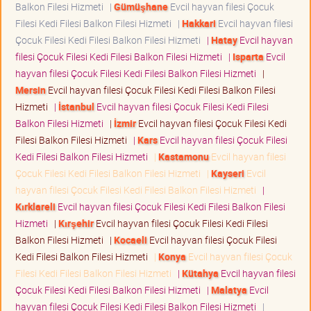
Balkon Filesi Hizmeti
|
Gümüşhane
Evcil hayvan filesi Çocuk
Filesi Kedi Filesi Balkon Filesi Hizmeti
|
Hakkari
Evcil hayvan filesi
Çocuk Filesi Kedi Filesi Balkon Filesi Hizmeti
|
Hatay
Evcil hayvan
filesi Çocuk Filesi Kedi Filesi Balkon Filesi Hizmeti
|
Isparta
Evcil
hayvan filesi Çocuk Filesi Kedi Filesi Balkon Filesi Hizmeti
|
Mersin
Evcil hayvan filesi Çocuk Filesi Kedi Filesi Balkon Filesi
Hizmeti
|
İstanbul
Evcil hayvan filesi Çocuk Filesi Kedi Filesi
Balkon Filesi Hizmeti
|
İzmir
Evcil hayvan filesi Çocuk Filesi Kedi
Filesi Balkon Filesi Hizmeti
|
Kars
Evcil hayvan filesi Çocuk Filesi
Kedi Filesi Balkon Filesi Hizmeti
|
Kastamonu
Evcil hayvan filesi
Çocuk Filesi Kedi Filesi Balkon Filesi Hizmeti
|
Kayseri
Evcil
hayvan filesi Çocuk Filesi Kedi Filesi Balkon Filesi Hizmeti
|
Kırklareli
Evcil hayvan filesi Çocuk Filesi Kedi Filesi Balkon Filesi
Hizmeti
|
Kırşehir
Evcil hayvan filesi Çocuk Filesi Kedi Filesi
Balkon Filesi Hizmeti
|
Kocaeli
Evcil hayvan filesi Çocuk Filesi
Kedi Filesi Balkon Filesi Hizmeti
|
Konya
Evcil hayvan filesi Çocuk
Filesi Kedi Filesi Balkon Filesi Hizmeti
|
Kütahya
Evcil hayvan filesi
Çocuk Filesi Kedi Filesi Balkon Filesi Hizmeti
|
Malatya
Evcil
hayvan filesi Çocuk Filesi Kedi Filesi Balkon Filesi Hizmeti
|