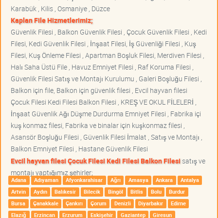
Karabük , Kilis , Osmaniye , Düzce
Kaplan File Hizmetlerimiz;
Güvenlik Filesi , Balkon Güvenlik Filesi , Çocuk Güvenlik Filesi , Kedi
Filesi, Kedi Güvenlik Filesi , İnşaat Filesi, İş Güvenliği Filesi , Kuş
Filesi, Kuş Önleme Filesi , Apartman Boşluk Filesi, Merdiven Filesi ,
Halı Saha Üstü File , Havuz Emniyet Filesi , Raf Koruma Filesi ,
Güvenlik Filesi Satış ve Montajı Kurulumu , Galeri Boşluğu Filesi ,
Balkon için file, Balkon için güvenlik filesi , Evcil hayvan filesi
Çocuk Filesi Kedi Filesi Balkon Filesi , KREŞ VE OKUL FİLELERİ ,
İnşaat Güvenlik Ağı Düşme Durdurma Emniyet Filesi , Fabrika içi
kuş konmaz filesi, Fabrika ve binalar için kuşkonmaz filesi ,
Asansör Boşluğu Filesi , Güvenlik Filesi İmalat , Satış ve Montajı ,
Balkon Emniyet Filesi , Hastane Güvenlik Filesi
Evcil hayvan filesi Çocuk Filesi Kedi Filesi Balkon Filesi
satış ve
montajı yaptığımız şehirler;
Adana
Adıyaman
Afyonkarahisar
Ağrı
Amasya
Ankara
Antalya
Artvin
Aydın
Balıkesir
Bilecik
Bingöl
Bitlis
Bolu
Burdur
Bursa
Çanakkale
Çankırı
Çorum
Denizli
Diyarbakır
Edirne
Elazığ
Erzincan
Erzurum
Eskişehir
Gaziantep
Giresun