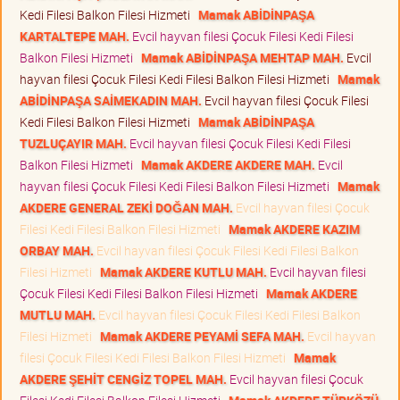
Kedi Filesi Balkon Filesi Hizmeti
Mamak ABİDİNPAŞA
KARTALTEPE MAH.
Evcil hayvan filesi Çocuk Filesi Kedi Filesi
Balkon Filesi Hizmeti
Mamak ABİDİNPAŞA MEHTAP MAH.
Evcil
hayvan filesi Çocuk Filesi Kedi Filesi Balkon Filesi Hizmeti
Mamak
ABİDİNPAŞA SAİMEKADIN MAH.
Evcil hayvan filesi Çocuk Filesi
Kedi Filesi Balkon Filesi Hizmeti
Mamak ABİDİNPAŞA
TUZLUÇAYIR MAH.
Evcil hayvan filesi Çocuk Filesi Kedi Filesi
Balkon Filesi Hizmeti
Mamak AKDERE AKDERE MAH.
Evcil
hayvan filesi Çocuk Filesi Kedi Filesi Balkon Filesi Hizmeti
Mamak
AKDERE GENERAL ZEKİ DOĞAN MAH.
Evcil hayvan filesi Çocuk
Filesi Kedi Filesi Balkon Filesi Hizmeti
Mamak AKDERE KAZIM
ORBAY MAH.
Evcil hayvan filesi Çocuk Filesi Kedi Filesi Balkon
Filesi Hizmeti
Mamak AKDERE KUTLU MAH.
Evcil hayvan filesi
Çocuk Filesi Kedi Filesi Balkon Filesi Hizmeti
Mamak AKDERE
MUTLU MAH.
Evcil hayvan filesi Çocuk Filesi Kedi Filesi Balkon
Filesi Hizmeti
Mamak AKDERE PEYAMİ SEFA MAH.
Evcil hayvan
filesi Çocuk Filesi Kedi Filesi Balkon Filesi Hizmeti
Mamak
AKDERE ŞEHİT CENGİZ TOPEL MAH.
Evcil hayvan filesi Çocuk