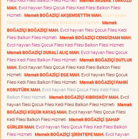
Filesi Kedi Filesi Balkon Filesi Hizmeti
Mamak AKDERE TÜRKÖZÜ
MAH.
Evcil hayvan filesi Çocuk Filesi Kedi Filesi Balkon Filesi
Hizmeti
Mamak BOĞAZİÇİ AKŞEMSETTİN MAH.
Evcil hayvan
filesi Çocuk Filesi Kedi Filesi Balkon Filesi Hizmeti
Mamak
BOĞAZİÇİ BOĞAZİÇİ MAH.
Evcil hayvan filesi Çocuk Filesi Kedi
Filesi Balkon Filesi Hizmeti
Mamak BOĞAZİÇİ CENGİZHAN MAH.
Evcil hayvan filesi Çocuk Filesi Kedi Filesi Balkon Filesi Hizmeti
Mamak BOĞAZİÇİ DURALİ ALIÇ MAH.
Evcil hayvan filesi Çocuk
Filesi Kedi Filesi Balkon Filesi Hizmeti
Mamak BOĞAZİÇİ DUTLUK
MAH.
Evcil hayvan filesi Çocuk Filesi Kedi Filesi Balkon Filesi
Hizmeti
Mamak BOĞAZİÇİ EGE MAH.
Evcil hayvan filesi Çocuk
Filesi Kedi Filesi Balkon Filesi Hizmeti
Mamak BOĞAZİÇİ FAHRİ
KORUTÜRK MAH.
Evcil hayvan filesi Çocuk Filesi Kedi Filesi
Balkon Filesi Hizmeti
Mamak BOĞAZİÇİ KIBRISKÖY MAH.
Evcil
hayvan filesi Çocuk Filesi Kedi Filesi Balkon Filesi Hizmeti
Mamak
BOĞAZİÇİ KÜÇÜK KAYAŞ MAH.
Evcil hayvan filesi Çocuk Filesi
Kedi Filesi Balkon Filesi Hizmeti
Mamak BOĞAZİÇİ ŞAHAP
GÜRLER MAH.
Evcil hayvan filesi Çocuk Filesi Kedi Filesi Balkon
Filesi Hizmeti
Mamak BOĞAZİÇİ ŞİRİNTEPE MAH.
Evcil hayvan