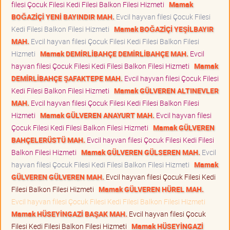
filesi Çocuk Filesi Kedi Filesi Balkon Filesi Hizmeti
Mamak
BOĞAZİÇİ YENİ BAYINDIR MAH.
Evcil hayvan filesi Çocuk Filesi
Kedi Filesi Balkon Filesi Hizmeti
Mamak BOĞAZİÇİ YEŞİLBAYIR
MAH.
Evcil hayvan filesi Çocuk Filesi Kedi Filesi Balkon Filesi
Hizmeti
Mamak DEMİRLİBAHÇE DEMİRLİBAHÇE MAH.
Evcil
hayvan filesi Çocuk Filesi Kedi Filesi Balkon Filesi Hizmeti
Mamak
DEMİRLİBAHÇE ŞAFAKTEPE MAH.
Evcil hayvan filesi Çocuk Filesi
Kedi Filesi Balkon Filesi Hizmeti
Mamak GÜLVEREN ALTINEVLER
MAH.
Evcil hayvan filesi Çocuk Filesi Kedi Filesi Balkon Filesi
Hizmeti
Mamak GÜLVEREN ANAYURT MAH.
Evcil hayvan filesi
Çocuk Filesi Kedi Filesi Balkon Filesi Hizmeti
Mamak GÜLVEREN
BAHÇELERÜSTÜ MAH.
Evcil hayvan filesi Çocuk Filesi Kedi Filesi
Balkon Filesi Hizmeti
Mamak GÜLVEREN GÜLSEREN MAH.
Evcil
hayvan filesi Çocuk Filesi Kedi Filesi Balkon Filesi Hizmeti
Mamak
GÜLVEREN GÜLVEREN MAH.
Evcil hayvan filesi Çocuk Filesi Kedi
Filesi Balkon Filesi Hizmeti
Mamak GÜLVEREN HÜREL MAH.
Evcil hayvan filesi Çocuk Filesi Kedi Filesi Balkon Filesi Hizmeti
Mamak HÜSEYİNGAZİ BAŞAK MAH.
Evcil hayvan filesi Çocuk
Filesi Kedi Filesi Balkon Filesi Hizmeti
Mamak HÜSEYİNGAZİ