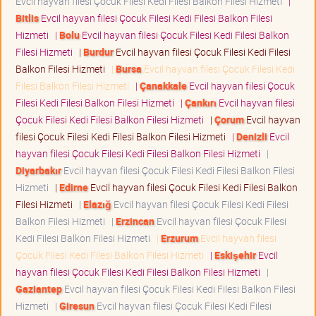
Evcil hayvan filesi Çocuk Filesi Kedi Filesi Balkon Filesi Hizmeti
|
Bitlis
Evcil hayvan filesi Çocuk Filesi Kedi Filesi Balkon Filesi
Hizmeti
|
Bolu
Evcil hayvan filesi Çocuk Filesi Kedi Filesi Balkon
Filesi Hizmeti
|
Burdur
Evcil hayvan filesi Çocuk Filesi Kedi Filesi
Balkon Filesi Hizmeti
|
Bursa
Evcil hayvan filesi Çocuk Filesi Kedi
Filesi Balkon Filesi Hizmeti
|
Çanakkale
Evcil hayvan filesi Çocuk
Filesi Kedi Filesi Balkon Filesi Hizmeti
|
Çankırı
Evcil hayvan filesi
Çocuk Filesi Kedi Filesi Balkon Filesi Hizmeti
|
Çorum
Evcil hayvan
filesi Çocuk Filesi Kedi Filesi Balkon Filesi Hizmeti
|
Denizli
Evcil
hayvan filesi Çocuk Filesi Kedi Filesi Balkon Filesi Hizmeti
|
Diyarbakır
Evcil hayvan filesi Çocuk Filesi Kedi Filesi Balkon Filesi
Hizmeti
|
Edirne
Evcil hayvan filesi Çocuk Filesi Kedi Filesi Balkon
Filesi Hizmeti
|
Elazığ
Evcil hayvan filesi Çocuk Filesi Kedi Filesi
Balkon Filesi Hizmeti
|
Erzincan
Evcil hayvan filesi Çocuk Filesi
Kedi Filesi Balkon Filesi Hizmeti
|
Erzurum
Evcil hayvan filesi
Çocuk Filesi Kedi Filesi Balkon Filesi Hizmeti
|
Eskişehir
Evcil
hayvan filesi Çocuk Filesi Kedi Filesi Balkon Filesi Hizmeti
|
Gaziantep
Evcil hayvan filesi Çocuk Filesi Kedi Filesi Balkon Filesi
Hizmeti
|
Giresun
Evcil hayvan filesi Çocuk Filesi Kedi Filesi