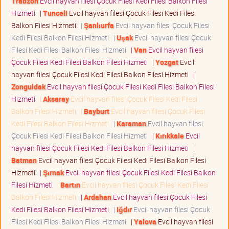
Trabzon
Evcil hayvan filesi Çocuk Filesi Kedi Filesi Balkon Filesi
Hizmeti
|
Tunceli
Evcil hayvan filesi Çocuk Filesi Kedi Filesi
Balkon Filesi Hizmeti
|
Şanlıurfa
Evcil hayvan filesi Çocuk Filesi
Kedi Filesi Balkon Filesi Hizmeti
|
Uşak
Evcil hayvan filesi Çocuk
Filesi Kedi Filesi Balkon Filesi Hizmeti
|
Van
Evcil hayvan filesi
Çocuk Filesi Kedi Filesi Balkon Filesi Hizmeti
|
Yozgat
Evcil
hayvan filesi Çocuk Filesi Kedi Filesi Balkon Filesi Hizmeti
|
Zonguldak
Evcil hayvan filesi Çocuk Filesi Kedi Filesi Balkon Filesi
Hizmeti
|
Aksaray
Evcil hayvan filesi Çocuk Filesi Kedi Filesi
Balkon Filesi Hizmeti
|
Bayburt
Evcil hayvan filesi Çocuk Filesi
Kedi Filesi Balkon Filesi Hizmeti
|
Karaman
Evcil hayvan filesi
Çocuk Filesi Kedi Filesi Balkon Filesi Hizmeti
|
Kırıkkale
Evcil
hayvan filesi Çocuk Filesi Kedi Filesi Balkon Filesi Hizmeti
|
Batman
Evcil hayvan filesi Çocuk Filesi Kedi Filesi Balkon Filesi
Hizmeti
|
Şırnak
Evcil hayvan filesi Çocuk Filesi Kedi Filesi Balkon
Filesi Hizmeti
|
Bartın
Evcil hayvan filesi Çocuk Filesi Kedi Filesi
Balkon Filesi Hizmeti
|
Ardahan
Evcil hayvan filesi Çocuk Filesi
Kedi Filesi Balkon Filesi Hizmeti
|
Iğdır
Evcil hayvan filesi Çocuk
Filesi Kedi Filesi Balkon Filesi Hizmeti
|
Yalova
Evcil hayvan filesi