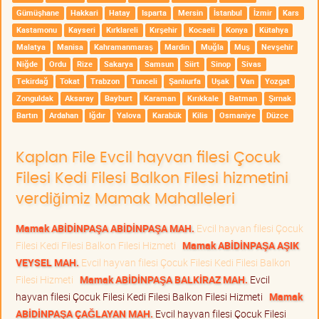
Gümüşhane
Hakkari
Hatay
Isparta
Mersin
İstanbul
İzmir
Kars
Kastamonu
Kayseri
Kırklareli
Kırşehir
Kocaeli
Konya
Kütahya
Malatya
Manisa
Kahramanmaraş
Mardin
Muğla
Muş
Nevşehir
Niğde
Ordu
Rize
Sakarya
Samsun
Siirt
Sinop
Sivas
Tekirdağ
Tokat
Trabzon
Tunceli
Şanlıurfa
Uşak
Van
Yozgat
Zonguldak
Aksaray
Bayburt
Karaman
Kırıkkale
Batman
Şırnak
Bartın
Ardahan
Iğdır
Yalova
Karabük
Kilis
Osmaniye
Düzce
Kaplan File Evcil hayvan filesi Çocuk
Filesi Kedi Filesi Balkon Filesi hizmetini
verdiğimiz Mamak Mahalleleri
Mamak ABİDİNPAŞA ABİDİNPAŞA MAH.
Evcil hayvan filesi Çocuk
Filesi Kedi Filesi Balkon Filesi Hizmeti
Mamak ABİDİNPAŞA AŞIK
VEYSEL MAH.
Evcil hayvan filesi Çocuk Filesi Kedi Filesi Balkon
Filesi Hizmeti
Mamak ABİDİNPAŞA BALKİRAZ MAH.
Evcil
hayvan filesi Çocuk Filesi Kedi Filesi Balkon Filesi Hizmeti
Mamak
ABİDİNPAŞA ÇAĞLAYAN MAH.
Evcil hayvan filesi Çocuk Filesi