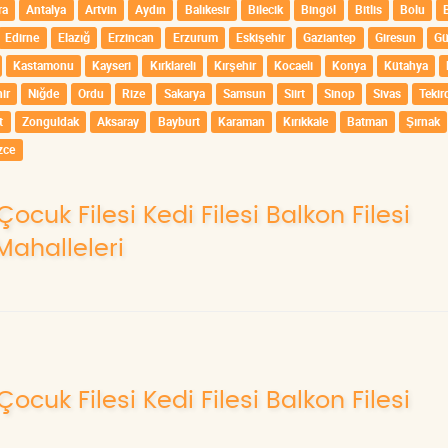
ra
Antalya
Artvin
Aydın
Balıkesir
Bilecik
Bingöl
Bitlis
Bolu
Edirne
Elazığ
Erzincan
Erzurum
Eskişehir
Gaziantep
Giresun
G
Kastamonu
Kayseri
Kırklareli
Kırşehir
Kocaeli
Konya
Kütahya
ir
Niğde
Ordu
Rize
Sakarya
Samsun
Siirt
Sinop
Sivas
Tekir
t
Zonguldak
Aksaray
Bayburt
Karaman
Kırıkkale
Batman
Şırnak
zce
Çocuk Filesi Kedi Filesi Balkon Filesi
Mahalleleri
Çocuk Filesi Kedi Filesi Balkon Filesi