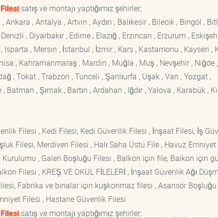
Filesi
satış ve montajı yaptığımız şehirler;
kara , Antalya , Artvin , Aydın , Balıkesir , Bilecik , Bingöl , Bitli
enizli , Diyarbakır , Edirne , Elazığ , Erzincan , Erzurum , Eskişehi
sparta , Mersin , İstanbul , İzmir , Kars , Kastamonu , Kayseri , K
Manisa , Kahramanmaraş , Mardin , Muğla , Muş , Nevşehir , Niğde ,
rdağ , Tokat , Trabzon , Tunceli , Şanlıurfa , Uşak , Van , Yozgat ,
 Batman , Şırnak , Bartın , Ardahan , Iğdır , Yalova , Karabük , Kil
lik Filesi , Kedi Filesi, Kedi Güvenlik Filesi , İnşaat Filesi, İş Gü
luk Filesi, Merdiven Filesi , Halı Saha Üstü File , Havuz Emniyet F
 Kurulumu , Galeri Boşluğu Filesi , Balkon için file, Balkon için g
si Balkon Filesi , KREŞ VE OKUL FİLELERİ , İnşaat Güvenlik Ağı Düş
lesi, Fabrika ve binalar için kuşkonmaz filesi , Asansör Boşluğu F
mniyet Filesi , Hastane Güvenlik Filesi
Filesi
satış ve montajı yaptığımız şehirler;