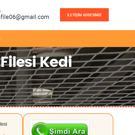
 :
İLETİŞİM ADRESİMİZ
nfile06@gmail.com
M
Filesi Kedi
lesi