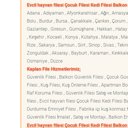
Evcil hayvan filesi Çocuk Filesi Kedi Filesi Balkon 
Adana , Adıyaman , Afyonkarahisar , Ağrı , Amasya , An
Bolu , Burdur , Bursa , Çanakkale , Çankırı , Çorum , D
Gaziantep , Giresun , Gümüşhane , Hakkari , Hatay , I
, Kırşehir , Kocaeli , Konya , Kütahya , Malatya , 
Rize , Sakarya , Samsun , Siirt , Sinop , Sivas , Teki
Zonguldak , Aksaray , Bayburt , Karaman , Kırıkkale ,
Osmaniye , Düzce
Kaplan File Hizmetlerimiz;
Güvenlik Filesi , Balkon Güvenlik Filesi , Çocuk Güven
Filesi , Kuş Filesi, Kuş Önleme Filesi , Apartman Boş
Raf Koruma Filesi , Güvenlik Filesi Satış ve Montajı
filesi , Evcil hayvan filesi Çocuk Filesi Kedi File
Durdurma Emniyet Filesi , Fabrika içi kuş konmaz fi
Güvenlik Filesi İmalat , Satış ve Montajı , Balkon E
Evcil hayvan filesi Çocuk Filesi Kedi Filesi Balkon 