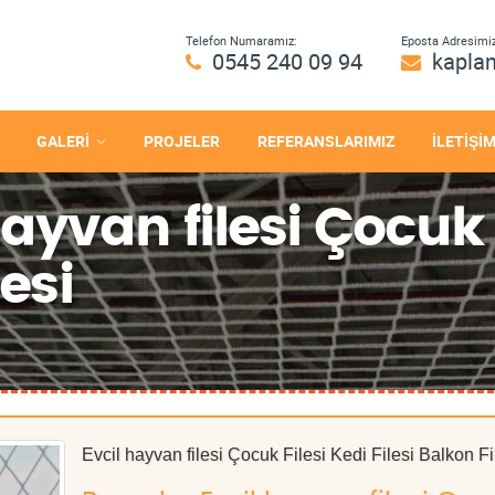
Telefon Numaramız:
Eposta Adresimiz
0545 240 09 94
kapla
GALERİ
PROJELER
REFERANSLARIMIZ
İLETİŞİ
hayvan filesi Çocuk 
lesi
Evcil hayvan filesi Çocuk Filesi Kedi Filesi Balkon Fi