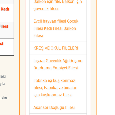
Balkon için file, Balkon için
güvenlik filesi
 Kedi
Evcil hayvan filesi Çocuk
ilesi
Filesi Kedi Filesi Balkon
Filesi
si
KREŞ VE OKUL FİLELERİ
İnşaat Güvenlik Ağı Düşme
Durdurma Emniyet Filesi
lesi
Fabrika içi kuş konmaz
yle
filesi, Fabrika ve binalar
için kuşkonmaz filesi
aplan
Asansör Boşluğu Filesi