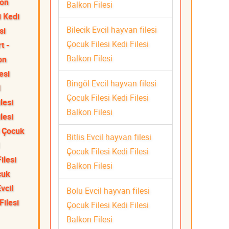
kon
Balkon Filesi
i Kedi
Bilecik Evcil hayvan filesi
si
Çocuk Filesi Kedi Filesi
t -
Balkon Filesi
on
esi
Bingöl Evcil hayvan filesi
l
Çocuk Filesi Kedi Filesi
lesi
Balkon Filesi
lesi
i Çocuk
Bitlis Evcil hayvan filesi
Çocuk Filesi Kedi Filesi
ilesi
Balkon Filesi
cuk
vcil
Bolu Evcil hayvan filesi
Filesi
Çocuk Filesi Kedi Filesi
Balkon Filesi