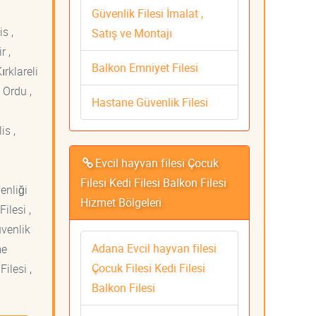
Güvenlik Filesi İmalat ,
s ,
Satış ve Montajı
r ,
Balkon Emniyet Filesi
ırklareli
 Ordu ,
Hastane Güvenlik Filesi
is ,
Evcil hayvan filesi Çocuk
Filesi Kedi Filesi Balkon Filesi
venliği
Hizmet Bölgeleri
ilesi ,
üvenlik
Adana Evcil hayvan filesi
me
Çocuk Filesi Kedi Filesi
ilesi ,
Balkon Filesi