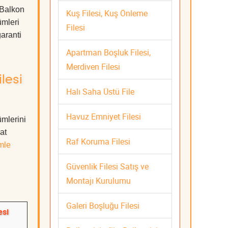
 Balkon
Kuş Filesi, Kuş Önleme
ümleri
Filesi
aranti
Apartman Boşluk Filesi,
Merdiven Filesi
lesi
Halı Saha Üstü File
Havuz Emniyet Filesi
ümlerini
at
Raf Koruma Filesi
mle
Güvenlik Filesi Satış ve
Montajı Kurulumu
Galeri Boşluğu Filesi
esi