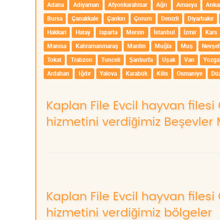
Adana
Adıyaman
Afyonkarahisar
Ağrı
Amasya
Anka
Bursa
Çanakkale
Çankırı
Çorum
Denizli
Diyarbakır
Hakkari
Hatay
Isparta
Mersin
İstanbul
İzmir
Kars
Manisa
Kahramanmaraş
Mardin
Muğla
Muş
Nevşeh
Tokat
Trabzon
Tunceli
Şanlıurfa
Uşak
Van
Yozga
Ardahan
Iğdır
Yalova
Karabük
Kilis
Osmaniye
Dü
Kaplan File Evcil hayvan filesi 
hizmetini verdiğimiz Beşevler 
Kaplan File Evcil hayvan filesi 
hizmetini verdiğimiz bölgeler