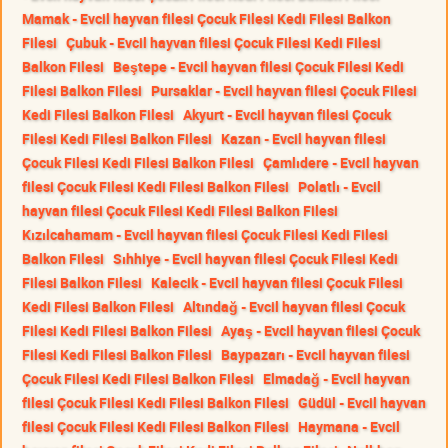
Mamak - Evcil hayvan filesi Çocuk Filesi Kedi Filesi Balkon
Filesi
Çubuk - Evcil hayvan filesi Çocuk Filesi Kedi Filesi
Balkon Filesi
Beştepe - Evcil hayvan filesi Çocuk Filesi Kedi
Filesi Balkon Filesi
Pursaklar - Evcil hayvan filesi Çocuk Filesi
Kedi Filesi Balkon Filesi
Akyurt - Evcil hayvan filesi Çocuk
Filesi Kedi Filesi Balkon Filesi
Kazan - Evcil hayvan filesi
Çocuk Filesi Kedi Filesi Balkon Filesi
Çamlıdere - Evcil hayvan
filesi Çocuk Filesi Kedi Filesi Balkon Filesi
Polatlı - Evcil
hayvan filesi Çocuk Filesi Kedi Filesi Balkon Filesi
Kızılcahamam - Evcil hayvan filesi Çocuk Filesi Kedi Filesi
Balkon Filesi
Sıhhiye - Evcil hayvan filesi Çocuk Filesi Kedi
Filesi Balkon Filesi
Kalecik - Evcil hayvan filesi Çocuk Filesi
Kedi Filesi Balkon Filesi
Altındağ - Evcil hayvan filesi Çocuk
Filesi Kedi Filesi Balkon Filesi
Ayaş - Evcil hayvan filesi Çocuk
Filesi Kedi Filesi Balkon Filesi
Baypazarı - Evcil hayvan filesi
Çocuk Filesi Kedi Filesi Balkon Filesi
Elmadağ - Evcil hayvan
filesi Çocuk Filesi Kedi Filesi Balkon Filesi
Güdül - Evcil hayvan
filesi Çocuk Filesi Kedi Filesi Balkon Filesi
Haymana - Evcil