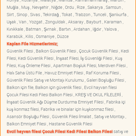
Muğla , Muş , Nevşehir , Niğde , Ordu , Rize , Sakarya , Samsun ,
Siirt , Sinop , Sivas , Tekirdağ , Tokat , Trabzon , Tunceli , Şanlıurfa ,
Uşak , Van , Yozgat , Zonguldak , Aksaray , Bayburt , Karaman ,
Kırıkkale , Batman , Şırnak , Bartın , Ardahan , Iğdır , Yalova ,
Karabük , Kilis , Osmaniye , Düzce
Kaplan File Hizmetlerimiz;
Güvenlik Filesi , Balkon Güvenlik Filesi , Çocuk Güvenlik Filesi , Kedi
Filesi, Kedi Güvenlik Filesi , İnşaat Filesi, İş Güvenliği Filesi , Kuş
Filesi, Kuş Önleme Filesi , Apartman Boşluk Filesi, Merdiven Filesi ,
Halı Saha Üstü File , Havuz Emniyet Filesi , Raf Koruma Filesi ,
Güvenlik Filesi Satış ve Montajı Kurulumu , Galeri Boşluğu Filesi ,
Balkon için file, Balkon için güvenlik filesi , Evcil hayvan filesi
Çocuk Filesi Kedi Filesi Balkon Filesi , KREŞ VE OKUL FİLELERİ ,
İnşaat Güvenlik Ağı Düşme Durdurma Emniyet Filesi , Fabrika içi
kuş konmaz filesi, Fabrika ve binalar için kuşkonmaz filesi ,
Asansör Boşluğu Filesi , Güvenlik Filesi İmalat , Satış ve Montajı ,
Balkon Emniyet Filesi , Hastane Güvenlik Filesi
Evcil hayvan filesi Çocuk Filesi Kedi Filesi Balkon Filesi
satış ve