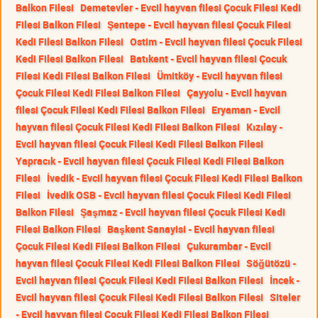
Balkon Filesi
Demetevler - Evcil hayvan filesi Çocuk Filesi Kedi
Filesi Balkon Filesi
Şentepe - Evcil hayvan filesi Çocuk Filesi
Kedi Filesi Balkon Filesi
Ostim - Evcil hayvan filesi Çocuk Filesi
Kedi Filesi Balkon Filesi
Batıkent - Evcil hayvan filesi Çocuk
Filesi Kedi Filesi Balkon Filesi
Ümitköy - Evcil hayvan filesi
Çocuk Filesi Kedi Filesi Balkon Filesi
Çayyolu - Evcil hayvan
filesi Çocuk Filesi Kedi Filesi Balkon Filesi
Eryaman - Evcil
hayvan filesi Çocuk Filesi Kedi Filesi Balkon Filesi
Kızılay -
Evcil hayvan filesi Çocuk Filesi Kedi Filesi Balkon Filesi
Yapracık - Evcil hayvan filesi Çocuk Filesi Kedi Filesi Balkon
Filesi
İvedik - Evcil hayvan filesi Çocuk Filesi Kedi Filesi Balkon
Filesi
İvedik OSB - Evcil hayvan filesi Çocuk Filesi Kedi Filesi
Balkon Filesi
Şaşmaz - Evcil hayvan filesi Çocuk Filesi Kedi
Filesi Balkon Filesi
Başkent Sanayisi - Evcil hayvan filesi
Çocuk Filesi Kedi Filesi Balkon Filesi
Çukurambar - Evcil
hayvan filesi Çocuk Filesi Kedi Filesi Balkon Filesi
Söğütözü -
Evcil hayvan filesi Çocuk Filesi Kedi Filesi Balkon Filesi
İncek -
Evcil hayvan filesi Çocuk Filesi Kedi Filesi Balkon Filesi
Siteler
- Evcil hayvan filesi Çocuk Filesi Kedi Filesi Balkon Filesi