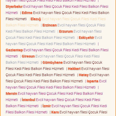
hayvan filesi Çocuk Filesi Kedi Filesi Balkon Filesi Hizmeti
|
Diyarbakır
Evcil hayvan filesi Çocuk Filesi Kedi Filesi Balkon Filesi
Hizmeti
|
Edirne
Evcil hayvan filesi Çocuk Filesi Kedi Filesi Balkon
Filesi Hizmeti
|
Elazığ
Evcil hayvan filesi Çocuk Filesi Kedi Filesi
Balkon Filesi Hizmeti
|
Erzincan
Evcil hayvan filesi Çocuk Filesi
Kedi Filesi Balkon Filesi Hizmeti
|
Erzurum
Evcil hayvan filesi
Çocuk Filesi Kedi Filesi Balkon Filesi Hizmeti
|
Eskişehir
Evcil
hayvan filesi Çocuk Filesi Kedi Filesi Balkon Filesi Hizmeti
|
Gaziantep
Evcil hayvan filesi Çocuk Filesi Kedi Filesi Balkon Filesi
Hizmeti
|
Giresun
Evcil hayvan filesi Çocuk Filesi Kedi Filesi
Balkon Filesi Hizmeti
|
Gümüşhane
Evcil hayvan filesi Çocuk
Filesi Kedi Filesi Balkon Filesi Hizmeti
|
Hakkari
Evcil hayvan filesi
Çocuk Filesi Kedi Filesi Balkon Filesi Hizmeti
|
Hatay
Evcil hayvan
filesi Çocuk Filesi Kedi Filesi Balkon Filesi Hizmeti
|
Isparta
Evcil
hayvan filesi Çocuk Filesi Kedi Filesi Balkon Filesi Hizmeti
|
Mersin
Evcil hayvan filesi Çocuk Filesi Kedi Filesi Balkon Filesi
Hizmeti
|
İstanbul
Evcil hayvan filesi Çocuk Filesi Kedi Filesi
Balkon Filesi Hizmeti
|
İzmir
Evcil hayvan filesi Çocuk Filesi Kedi
Filesi Balkon Filesi Hizmeti
|
Kars
Evcil hayvan filesi Çocuk Filesi