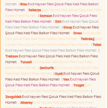
Hizmeti
|
Rize
Evcil hayvan filesi Çocuk Filesi Kedi Filesi Balkon
Filesi Hizmeti
|
Sakarya
Evcil hayvan filesi Çocuk Filesi Kedi Filesi
Balkon Filesi Hizmeti
|
Samsun
Evcil hayvan filesi Çocuk Filesi
Kedi Filesi Balkon Filesi Hizmeti
|
Siirt
Evcil hayvan filesi Çocuk
Filesi Kedi Filesi Balkon Filesi Hizmeti
|
Sinop
Evcil hayvan filesi
Çocuk Filesi Kedi Filesi Balkon Filesi Hizmeti
|
Sivas
Evcil hayvan
filesi Çocuk Filesi Kedi Filesi Balkon Filesi Hizmeti
|
Tekirdağ
Evcil
hayvan filesi Çocuk Filesi Kedi Filesi Balkon Filesi Hizmeti
|
Tokat
Evcil hayvan filesi Çocuk Filesi Kedi Filesi Balkon Filesi Hizmeti
|
Trabzon
Evcil hayvan filesi Çocuk Filesi Kedi Filesi Balkon Filesi
Hizmeti
|
Tunceli
Evcil hayvan filesi Çocuk Filesi Kedi Filesi
Balkon Filesi Hizmeti
|
Şanlıurfa
Evcil hayvan filesi Çocuk Filesi
Kedi Filesi Balkon Filesi Hizmeti
|
Uşak
Evcil hayvan filesi Çocuk
Filesi Kedi Filesi Balkon Filesi Hizmeti
|
Van
Evcil hayvan filesi
Çocuk Filesi Kedi Filesi Balkon Filesi Hizmeti
|
Yozgat
Evcil
hayvan filesi Çocuk Filesi Kedi Filesi Balkon Filesi Hizmeti
|
Zonguldak
Evcil hayvan filesi Çocuk Filesi Kedi Filesi Balkon Filesi
Hizmeti
|
Aksaray
Evcil hayvan filesi Çocuk Filesi Kedi Filesi