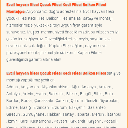
Evcil hayvan filesi Çocuk Filesi Kedi Filesi Balkon Filesi
Montajçısı
Arıyorsanız, doğru adrestesiniz! Evcil hayvan filesi
Çocuk Filesi Kedi Filesi Balkon Filesi imalatı, satışı ve montajı
hizmetlerimizle, yüksek kaliteyi uygun fiyat garantisiyle
sunuyoruz. Müşteri memnuniyeti önceliğimizdir, bu yüzden en iyi
çözümleri sağlıyoruz. Güvenliğinizi ertelemeyin, hayatınız ve
sevdikleriniz çok değerli. Kaplan File, sağlam, dayanıklı ve
profesyonel montaj hizmetiyle sizi korur. Kaplan File ile
güvenliğinizi garanti altına alın!
Evcil hayvan filesi Çocuk Filesi Kedi Filesi Balkon Filesi
satış ve
montajı yaptığımız şehirler;
Adana , Adıyaman , Afyonkarahisar , Ağrı , Amasya , Ankara ,
Antalya , Artvin , Aydın , Balıkesir , Bilecik , Bingöl , Bitlis , Bolu ,
Burdur , Bursa , Çanakkale , Çankırı , Çorum , Denizli , Diyarbakır ,
Edirne , Elazığ , Erzincan , Erzurum , Eskişehir , Gaziantep ,
Giresun , Gümüşhane , Hakkari , Hatay , Isparta , Mersin , İstanbul
, İzmir , Kars , Kastamonu , Kayseri , Kırklareli , Kırşehir , Kocaeli ,
Konya , Kütahya , Malatya , Manisa , Kahramanmaraş , Mardin ,