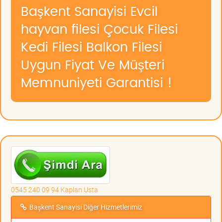
Başkent Sanayisi Evcil
hayvan filesi Çocuk Filesi
Kedi Filesi Balkon Filesi
Uygun Fiyat Ve Müşteri
Memnuniyeti Garantisi !
0545 240 09 94 Kaplan Usta
Başkent Sanayisi Diğer Hizmetlerimiz