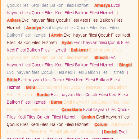
Çocuk Filesi Kedi Filesi Balkon Filesi Hizmeti
|
Amasya
Evcil
hayvan filesi Çocuk Filesi Kedi Filesi Balkon Filesi Hizmeti
|
Ankara
Evcil hayvan filesi Çocuk Filesi Kedi Filesi Balkon Filesi
Hizmeti
|
Antalya
Evcil hayvan filesi Çocuk Filesi Kedi Filesi
Balkon Filesi Hizmeti
|
Artvin
Evcil hayvan filesi Çocuk Filesi Kedi
Filesi Balkon Filesi Hizmeti
|
Aydın
Evcil hayvan filesi Çocuk Filesi
Kedi Filesi Balkon Filesi Hizmeti
|
Balıkesir
Evcil hayvan filesi
Çocuk Filesi Kedi Filesi Balkon Filesi Hizmeti
|
Bilecik
Evcil
hayvan filesi Çocuk Filesi Kedi Filesi Balkon Filesi Hizmeti
|
Bingöl
Evcil hayvan filesi Çocuk Filesi Kedi Filesi Balkon Filesi Hizmeti
|
Bitlis
Evcil hayvan filesi Çocuk Filesi Kedi Filesi Balkon Filesi
Hizmeti
|
Bolu
Evcil hayvan filesi Çocuk Filesi Kedi Filesi Balkon
Filesi Hizmeti
|
Burdur
Evcil hayvan filesi Çocuk Filesi Kedi Filesi
Balkon Filesi Hizmeti
|
Bursa
Evcil hayvan filesi Çocuk Filesi Kedi
Filesi Balkon Filesi Hizmeti
|
Çanakkale
Evcil hayvan filesi Çocuk
Filesi Kedi Filesi Balkon Filesi Hizmeti
|
Çankırı
Evcil hayvan filesi
Çocuk Filesi Kedi Filesi Balkon Filesi Hizmeti
|
Çorum
Evcil hayvan
filesi Çocuk Filesi Kedi Filesi Balkon Filesi Hizmeti
|
Denizli
Evcil