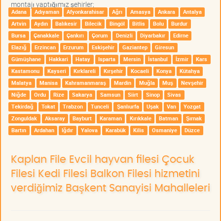
montajı yaptığımız şehirler;
Adana
Adıyaman
Afyonkarahisar
Ağrı
Amasya
Ankara
Antalya
Artvin
Aydın
Balıkesir
Bilecik
Bingöl
Bitlis
Bolu
Burdur
Bursa
Çanakkale
Çankırı
Çorum
Denizli
Diyarbakır
Edirne
Elazığ
Erzincan
Erzurum
Eskişehir
Gaziantep
Giresun
Gümüşhane
Hakkari
Hatay
Isparta
Mersin
İstanbul
İzmir
Kars
Kastamonu
Kayseri
Kırklareli
Kırşehir
Kocaeli
Konya
Kütahya
Malatya
Manisa
Kahramanmaraş
Mardin
Muğla
Muş
Nevşehir
Niğde
Ordu
Rize
Sakarya
Samsun
Siirt
Sinop
Sivas
Tekirdağ
Tokat
Trabzon
Tunceli
Şanlıurfa
Uşak
Van
Yozgat
Zonguldak
Aksaray
Bayburt
Karaman
Kırıkkale
Batman
Şırnak
Bartın
Ardahan
Iğdır
Yalova
Karabük
Kilis
Osmaniye
Düzce
Kaplan File Evcil hayvan filesi Çocuk
Filesi Kedi Filesi Balkon Filesi hizmetini
verdiğimiz Başkent Sanayisi Mahalleleri