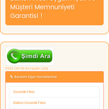
Müşteri Memnuniyeti
Garantisi !
0545 240 09 94 Kaplan Usta
Batıkent Diğer Hizmetlerimiz
Güvenlik Filesi
Balkon Güvenlik Filesi