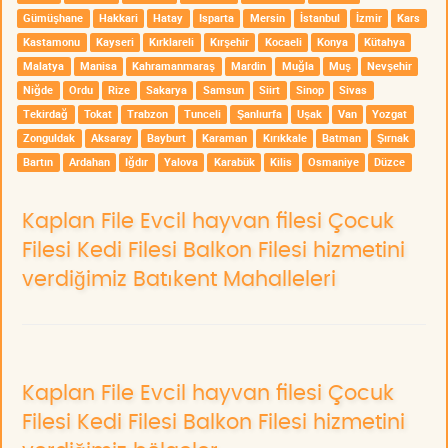
Gümüşhane
Hakkari
Hatay
Isparta
Mersin
İstanbul
İzmir
Kars
Kastamonu
Kayseri
Kırklareli
Kırşehir
Kocaeli
Konya
Kütahya
Malatya
Manisa
Kahramanmaraş
Mardin
Muğla
Muş
Nevşehir
Niğde
Ordu
Rize
Sakarya
Samsun
Siirt
Sinop
Sivas
Tekirdağ
Tokat
Trabzon
Tunceli
Şanlıurfa
Uşak
Van
Yozgat
Zonguldak
Aksaray
Bayburt
Karaman
Kırıkkale
Batman
Şırnak
Bartın
Ardahan
Iğdır
Yalova
Karabük
Kilis
Osmaniye
Düzce
Kaplan File Evcil hayvan filesi Çocuk
Filesi Kedi Filesi Balkon Filesi hizmetini
verdiğimiz Batıkent Mahalleleri
Kaplan File Evcil hayvan filesi Çocuk
Filesi Kedi Filesi Balkon Filesi hizmetini