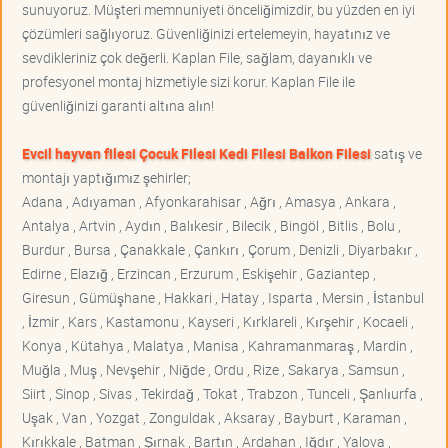
sunuyoruz. Müşteri memnuniyeti önceliğimizdir, bu yüzden en iyi
çözümleri sağlıyoruz. Güvenliğinizi ertelemeyin, hayatınız ve
sevdikleriniz çok değerli. Kaplan File, sağlam, dayanıklı ve
profesyonel montaj hizmetiyle sizi korur. Kaplan File ile
güvenliğinizi garanti altına alın!
Evcil hayvan filesi Çocuk Filesi Kedi Filesi Balkon Filesi
satış ve
montajı yaptığımız şehirler;
Adana , Adıyaman , Afyonkarahisar , Ağrı , Amasya , Ankara ,
Antalya , Artvin , Aydın , Balıkesir , Bilecik , Bingöl , Bitlis , Bolu ,
Burdur , Bursa , Çanakkale , Çankırı , Çorum , Denizli , Diyarbakır ,
Edirne , Elazığ , Erzincan , Erzurum , Eskişehir , Gaziantep ,
Giresun , Gümüşhane , Hakkari , Hatay , Isparta , Mersin , İstanbul
, İzmir , Kars , Kastamonu , Kayseri , Kırklareli , Kırşehir , Kocaeli ,
Konya , Kütahya , Malatya , Manisa , Kahramanmaraş , Mardin ,
Muğla , Muş , Nevşehir , Niğde , Ordu , Rize , Sakarya , Samsun ,
Siirt , Sinop , Sivas , Tekirdağ , Tokat , Trabzon , Tunceli , Şanlıurfa ,
Uşak , Van , Yozgat , Zonguldak , Aksaray , Bayburt , Karaman ,
Kırıkkale , Batman , Şırnak , Bartın , Ardahan , Iğdır , Yalova ,