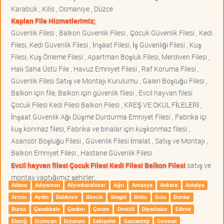
Karabük , Kilis , Osmaniye , Düzce
Kaplan File Hizmetlerimiz;
Güvenlik Filesi , Balkon Güvenlik Filesi , Çocuk Güvenlik Filesi , Kedi
Filesi, Kedi Güvenlik Filesi , İnşaat Filesi, İş Güvenliği Filesi , Kuş
Filesi, Kuş Önleme Filesi , Apartman Boşluk Filesi, Merdiven Filesi ,
Halı Saha Üstü File , Havuz Emniyet Filesi , Raf Koruma Filesi ,
Güvenlik Filesi Satış ve Montajı Kurulumu , Galeri Boşluğu Filesi ,
Balkon için file, Balkon için güvenlik filesi , Evcil hayvan filesi
Çocuk Filesi Kedi Filesi Balkon Filesi , KREŞ VE OKUL FİLELERİ ,
İnşaat Güvenlik Ağı Düşme Durdurma Emniyet Filesi , Fabrika içi
kuş konmaz filesi, Fabrika ve binalar için kuşkonmaz filesi ,
Asansör Boşluğu Filesi , Güvenlik Filesi İmalat , Satış ve Montajı ,
Balkon Emniyet Filesi , Hastane Güvenlik Filesi
Evcil hayvan filesi Çocuk Filesi Kedi Filesi Balkon Filesi
satış ve
montajı yaptığımız şehirler;
Adana
Adıyaman
Afyonkarahisar
Ağrı
Amasya
Ankara
Antalya
Artvin
Aydın
Balıkesir
Bilecik
Bingöl
Bitlis
Bolu
Burdur
Bursa
Çanakkale
Çankırı
Çorum
Denizli
Diyarbakır
Edirne
Elazığ
Erzincan
Erzurum
Eskişehir
Gaziantep
Giresun