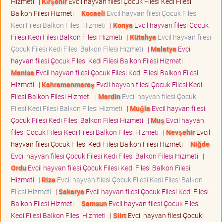
Hizmeti
|
Kırşehir
Evcil hayvan filesi Çocuk Filesi Kedi Filesi
Balkon Filesi Hizmeti
|
Kocaeli
Evcil hayvan filesi Çocuk Filesi
Kedi Filesi Balkon Filesi Hizmeti
|
Konya
Evcil hayvan filesi Çocuk
Filesi Kedi Filesi Balkon Filesi Hizmeti
|
Kütahya
Evcil hayvan filesi
Çocuk Filesi Kedi Filesi Balkon Filesi Hizmeti
|
Malatya
Evcil
hayvan filesi Çocuk Filesi Kedi Filesi Balkon Filesi Hizmeti
|
Manisa
Evcil hayvan filesi Çocuk Filesi Kedi Filesi Balkon Filesi
Hizmeti
|
Kahramanmaraş
Evcil hayvan filesi Çocuk Filesi Kedi
Filesi Balkon Filesi Hizmeti
|
Mardin
Evcil hayvan filesi Çocuk
Filesi Kedi Filesi Balkon Filesi Hizmeti
|
Muğla
Evcil hayvan filesi
Çocuk Filesi Kedi Filesi Balkon Filesi Hizmeti
|
Muş
Evcil hayvan
filesi Çocuk Filesi Kedi Filesi Balkon Filesi Hizmeti
|
Nevşehir
Evcil
hayvan filesi Çocuk Filesi Kedi Filesi Balkon Filesi Hizmeti
|
Niğde
Evcil hayvan filesi Çocuk Filesi Kedi Filesi Balkon Filesi Hizmeti
|
Ordu
Evcil hayvan filesi Çocuk Filesi Kedi Filesi Balkon Filesi
Hizmeti
|
Rize
Evcil hayvan filesi Çocuk Filesi Kedi Filesi Balkon
Filesi Hizmeti
|
Sakarya
Evcil hayvan filesi Çocuk Filesi Kedi Filesi
Balkon Filesi Hizmeti
|
Samsun
Evcil hayvan filesi Çocuk Filesi
Kedi Filesi Balkon Filesi Hizmeti
|
Siirt
Evcil hayvan filesi Çocuk