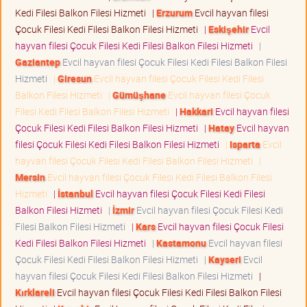
Kedi Filesi Balkon Filesi Hizmeti
|
Erzurum
Evcil hayvan filesi
Çocuk Filesi Kedi Filesi Balkon Filesi Hizmeti
|
Eskişehir
Evcil
hayvan filesi Çocuk Filesi Kedi Filesi Balkon Filesi Hizmeti
|
Gaziantep
Evcil hayvan filesi Çocuk Filesi Kedi Filesi Balkon Filesi
Hizmeti
|
Giresun
Evcil hayvan filesi Çocuk Filesi Kedi Filesi
Balkon Filesi Hizmeti
|
Gümüşhane
Evcil hayvan filesi Çocuk
Filesi Kedi Filesi Balkon Filesi Hizmeti
|
Hakkari
Evcil hayvan filesi
Çocuk Filesi Kedi Filesi Balkon Filesi Hizmeti
|
Hatay
Evcil hayvan
filesi Çocuk Filesi Kedi Filesi Balkon Filesi Hizmeti
|
Isparta
Evcil
hayvan filesi Çocuk Filesi Kedi Filesi Balkon Filesi Hizmeti
|
Mersin
Evcil hayvan filesi Çocuk Filesi Kedi Filesi Balkon Filesi
Hizmeti
|
İstanbul
Evcil hayvan filesi Çocuk Filesi Kedi Filesi
Balkon Filesi Hizmeti
|
İzmir
Evcil hayvan filesi Çocuk Filesi Kedi
Filesi Balkon Filesi Hizmeti
|
Kars
Evcil hayvan filesi Çocuk Filesi
Kedi Filesi Balkon Filesi Hizmeti
|
Kastamonu
Evcil hayvan filesi
Çocuk Filesi Kedi Filesi Balkon Filesi Hizmeti
|
Kayseri
Evcil
hayvan filesi Çocuk Filesi Kedi Filesi Balkon Filesi Hizmeti
|
Kırklareli
Evcil hayvan filesi Çocuk Filesi Kedi Filesi Balkon Filesi