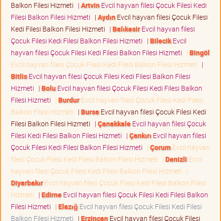
Balkon Filesi Hizmeti
|
Artvin
Evcil hayvan filesi Çocuk Filesi Kedi
Filesi Balkon Filesi Hizmeti
|
Aydın
Evcil hayvan filesi Çocuk Filesi
Kedi Filesi Balkon Filesi Hizmeti
|
Balıkesir
Evcil hayvan filesi
Çocuk Filesi Kedi Filesi Balkon Filesi Hizmeti
|
Bilecik
Evcil
hayvan filesi Çocuk Filesi Kedi Filesi Balkon Filesi Hizmeti
|
Bingöl
Evcil hayvan filesi Çocuk Filesi Kedi Filesi Balkon Filesi Hizmeti
|
Bitlis
Evcil hayvan filesi Çocuk Filesi Kedi Filesi Balkon Filesi
Hizmeti
|
Bolu
Evcil hayvan filesi Çocuk Filesi Kedi Filesi Balkon
Filesi Hizmeti
|
Burdur
Evcil hayvan filesi Çocuk Filesi Kedi Filesi
Balkon Filesi Hizmeti
|
Bursa
Evcil hayvan filesi Çocuk Filesi Kedi
Filesi Balkon Filesi Hizmeti
|
Çanakkale
Evcil hayvan filesi Çocuk
Filesi Kedi Filesi Balkon Filesi Hizmeti
|
Çankırı
Evcil hayvan filesi
Çocuk Filesi Kedi Filesi Balkon Filesi Hizmeti
|
Çorum
Evcil hayvan
filesi Çocuk Filesi Kedi Filesi Balkon Filesi Hizmeti
|
Denizli
Evcil
hayvan filesi Çocuk Filesi Kedi Filesi Balkon Filesi Hizmeti
|
Diyarbakır
Evcil hayvan filesi Çocuk Filesi Kedi Filesi Balkon Filesi
Hizmeti
|
Edirne
Evcil hayvan filesi Çocuk Filesi Kedi Filesi Balkon
Filesi Hizmeti
|
Elazığ
Evcil hayvan filesi Çocuk Filesi Kedi Filesi
Balkon Filesi Hizmeti
|
Erzincan
Evcil hayvan filesi Çocuk Filesi