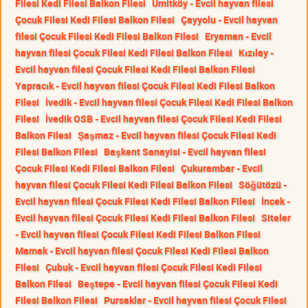
Filesi Kedi Filesi Balkon Filesi
Ümitköy - Evcil hayvan filesi
Çocuk Filesi Kedi Filesi Balkon Filesi
Çayyolu - Evcil hayvan
filesi Çocuk Filesi Kedi Filesi Balkon Filesi
Eryaman - Evcil
hayvan filesi Çocuk Filesi Kedi Filesi Balkon Filesi
Kızılay -
Evcil hayvan filesi Çocuk Filesi Kedi Filesi Balkon Filesi
Yapracık - Evcil hayvan filesi Çocuk Filesi Kedi Filesi Balkon
Filesi
İvedik - Evcil hayvan filesi Çocuk Filesi Kedi Filesi Balkon
Filesi
İvedik OSB - Evcil hayvan filesi Çocuk Filesi Kedi Filesi
Balkon Filesi
Şaşmaz - Evcil hayvan filesi Çocuk Filesi Kedi
Filesi Balkon Filesi
Başkent Sanayisi - Evcil hayvan filesi
Çocuk Filesi Kedi Filesi Balkon Filesi
Çukurambar - Evcil
hayvan filesi Çocuk Filesi Kedi Filesi Balkon Filesi
Söğütözü -
Evcil hayvan filesi Çocuk Filesi Kedi Filesi Balkon Filesi
İncek -
Evcil hayvan filesi Çocuk Filesi Kedi Filesi Balkon Filesi
Siteler
- Evcil hayvan filesi Çocuk Filesi Kedi Filesi Balkon Filesi
Mamak - Evcil hayvan filesi Çocuk Filesi Kedi Filesi Balkon
Filesi
Çubuk - Evcil hayvan filesi Çocuk Filesi Kedi Filesi
Balkon Filesi
Beştepe - Evcil hayvan filesi Çocuk Filesi Kedi
Filesi Balkon Filesi
Pursaklar - Evcil hayvan filesi Çocuk Filesi