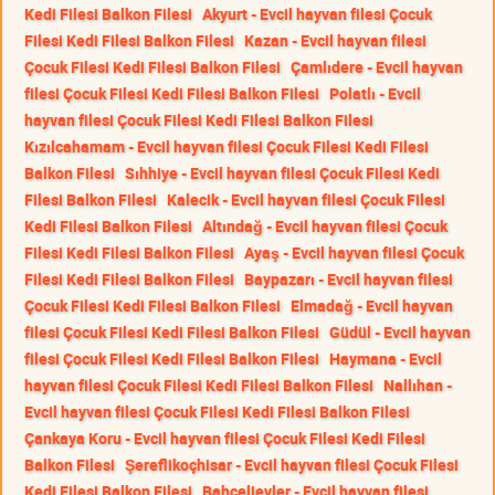
Kedi Filesi Balkon Filesi
Akyurt - Evcil hayvan filesi Çocuk
Filesi Kedi Filesi Balkon Filesi
Kazan - Evcil hayvan filesi
Çocuk Filesi Kedi Filesi Balkon Filesi
Çamlıdere - Evcil hayvan
filesi Çocuk Filesi Kedi Filesi Balkon Filesi
Polatlı - Evcil
hayvan filesi Çocuk Filesi Kedi Filesi Balkon Filesi
Kızılcahamam - Evcil hayvan filesi Çocuk Filesi Kedi Filesi
Balkon Filesi
Sıhhiye - Evcil hayvan filesi Çocuk Filesi Kedi
Filesi Balkon Filesi
Kalecik - Evcil hayvan filesi Çocuk Filesi
Kedi Filesi Balkon Filesi
Altındağ - Evcil hayvan filesi Çocuk
Filesi Kedi Filesi Balkon Filesi
Ayaş - Evcil hayvan filesi Çocuk
Filesi Kedi Filesi Balkon Filesi
Baypazarı - Evcil hayvan filesi
Çocuk Filesi Kedi Filesi Balkon Filesi
Elmadağ - Evcil hayvan
filesi Çocuk Filesi Kedi Filesi Balkon Filesi
Güdül - Evcil hayvan
filesi Çocuk Filesi Kedi Filesi Balkon Filesi
Haymana - Evcil
hayvan filesi Çocuk Filesi Kedi Filesi Balkon Filesi
Nallıhan -
Evcil hayvan filesi Çocuk Filesi Kedi Filesi Balkon Filesi
Çankaya Koru - Evcil hayvan filesi Çocuk Filesi Kedi Filesi
Balkon Filesi
Şereflikoçhisar - Evcil hayvan filesi Çocuk Filesi
Kedi Filesi Balkon Filesi
Bahçelievler - Evcil hayvan filesi