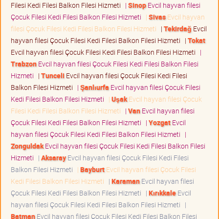
Filesi Kedi Filesi Balkon Filesi Hizmeti
|
Sinop
Evcil hayvan filesi
Çocuk Filesi Kedi Filesi Balkon Filesi Hizmeti
|
Sivas
Evcil hayvan
filesi Çocuk Filesi Kedi Filesi Balkon Filesi Hizmeti
|
Tekirdağ
Evcil
hayvan filesi Çocuk Filesi Kedi Filesi Balkon Filesi Hizmeti
|
Tokat
Evcil hayvan filesi Çocuk Filesi Kedi Filesi Balkon Filesi Hizmeti
|
Trabzon
Evcil hayvan filesi Çocuk Filesi Kedi Filesi Balkon Filesi
Hizmeti
|
Tunceli
Evcil hayvan filesi Çocuk Filesi Kedi Filesi
Balkon Filesi Hizmeti
|
Şanlıurfa
Evcil hayvan filesi Çocuk Filesi
Kedi Filesi Balkon Filesi Hizmeti
|
Uşak
Evcil hayvan filesi Çocuk
Filesi Kedi Filesi Balkon Filesi Hizmeti
|
Van
Evcil hayvan filesi
Çocuk Filesi Kedi Filesi Balkon Filesi Hizmeti
|
Yozgat
Evcil
hayvan filesi Çocuk Filesi Kedi Filesi Balkon Filesi Hizmeti
|
Zonguldak
Evcil hayvan filesi Çocuk Filesi Kedi Filesi Balkon Filesi
Hizmeti
|
Aksaray
Evcil hayvan filesi Çocuk Filesi Kedi Filesi
Balkon Filesi Hizmeti
|
Bayburt
Evcil hayvan filesi Çocuk Filesi
Kedi Filesi Balkon Filesi Hizmeti
|
Karaman
Evcil hayvan filesi
Çocuk Filesi Kedi Filesi Balkon Filesi Hizmeti
|
Kırıkkale
Evcil
hayvan filesi Çocuk Filesi Kedi Filesi Balkon Filesi Hizmeti
|
Batman
Evcil hayvan filesi Çocuk Filesi Kedi Filesi Balkon Filesi