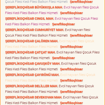
Çocuk Filesi Kedi Filesi Balkon Filesi Hizmeti
Şereflikoçhisar
ŞEREFLİKOÇHİSAR BÜYÜKKIŞLA MAH.
Evcil hayvan filesi Çocuk
Filesi Kedi Filesi Balkon Filesi Hizmeti
Şereflikoçhisar
ŞEREFLİKOÇHİSAR CINGIL MAH.
Evcil hayvan filesi Çocuk Filesi
Kedi Filesi Balkon Filesi Hizmeti
Şereflikoçhisar
ŞEREFLİKOÇHİSAR CUMHURİYET MAH.
Evcil hayvan filesi
Çocuk Filesi Kedi Filesi Balkon Filesi Hizmeti
Şereflikoçhisar
ŞEREFLİKOÇHİSAR ÇALÖREN MAH.
Evcil hayvan filesi Çocuk
Filesi Kedi Filesi Balkon Filesi Hizmeti
Şereflikoçhisar
ŞEREFLİKOÇHİSAR ÇATÇAT MAH.
Evcil hayvan filesi Çocuk Filesi
Kedi Filesi Balkon Filesi Hizmeti
Şereflikoçhisar
ŞEREFLİKOÇHİSAR ÇAVUŞKÖY MAH.
Evcil hayvan filesi Çocuk
Filesi Kedi Filesi Balkon Filesi Hizmeti
Şereflikoçhisar
ŞEREFLİKOÇHİSAR ÇAYIRÖNÜ MAH.
Evcil hayvan filesi Çocuk
Filesi Kedi Filesi Balkon Filesi Hizmeti
Şereflikoçhisar
ŞEREFLİKOÇHİSAR DELİLLER MAH.
Evcil hayvan filesi Çocuk
Filesi Kedi Filesi Balkon Filesi Hizmeti
Şereflikoçhisar
ŞEREFLİKOÇHİSAR DEVEKOVAN MAH.
Evcil hayvan filesi Çocuk
Filesi Kedi Filesi Balkon Filesi Hizmeti
Şereflikoçhisar