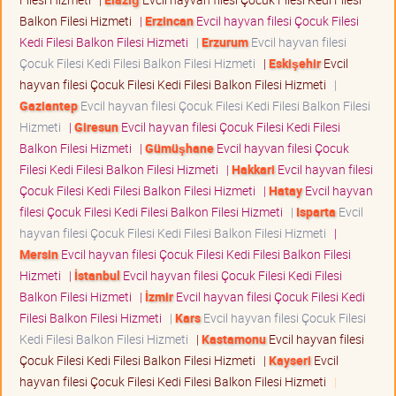
Balkon Filesi Hizmeti
|
Erzincan
Evcil hayvan filesi Çocuk Filesi
Kedi Filesi Balkon Filesi Hizmeti
|
Erzurum
Evcil hayvan filesi
Çocuk Filesi Kedi Filesi Balkon Filesi Hizmeti
|
Eskişehir
Evcil
hayvan filesi Çocuk Filesi Kedi Filesi Balkon Filesi Hizmeti
|
Gaziantep
Evcil hayvan filesi Çocuk Filesi Kedi Filesi Balkon Filesi
Hizmeti
|
Giresun
Evcil hayvan filesi Çocuk Filesi Kedi Filesi
Balkon Filesi Hizmeti
|
Gümüşhane
Evcil hayvan filesi Çocuk
Filesi Kedi Filesi Balkon Filesi Hizmeti
|
Hakkari
Evcil hayvan filesi
Çocuk Filesi Kedi Filesi Balkon Filesi Hizmeti
|
Hatay
Evcil hayvan
filesi Çocuk Filesi Kedi Filesi Balkon Filesi Hizmeti
|
Isparta
Evcil
hayvan filesi Çocuk Filesi Kedi Filesi Balkon Filesi Hizmeti
|
Mersin
Evcil hayvan filesi Çocuk Filesi Kedi Filesi Balkon Filesi
Hizmeti
|
İstanbul
Evcil hayvan filesi Çocuk Filesi Kedi Filesi
Balkon Filesi Hizmeti
|
İzmir
Evcil hayvan filesi Çocuk Filesi Kedi
Filesi Balkon Filesi Hizmeti
|
Kars
Evcil hayvan filesi Çocuk Filesi
Kedi Filesi Balkon Filesi Hizmeti
|
Kastamonu
Evcil hayvan filesi
Çocuk Filesi Kedi Filesi Balkon Filesi Hizmeti
|
Kayseri
Evcil
hayvan filesi Çocuk Filesi Kedi Filesi Balkon Filesi Hizmeti
|