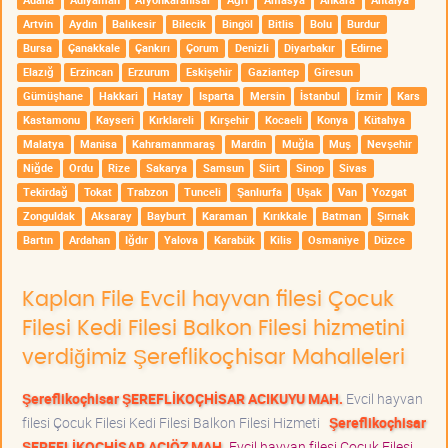
Artvin
Aydın
Balıkesir
Bilecik
Bingöl
Bitlis
Bolu
Burdur
Bursa
Çanakkale
Çankırı
Çorum
Denizli
Diyarbakır
Edirne
Elazığ
Erzincan
Erzurum
Eskişehir
Gaziantep
Giresun
Gümüşhane
Hakkari
Hatay
Isparta
Mersin
İstanbul
İzmir
Kars
Kastamonu
Kayseri
Kırklareli
Kırşehir
Kocaeli
Konya
Kütahya
Malatya
Manisa
Kahramanmaraş
Mardin
Muğla
Muş
Nevşehir
Niğde
Ordu
Rize
Sakarya
Samsun
Siirt
Sinop
Sivas
Tekirdağ
Tokat
Trabzon
Tunceli
Şanlıurfa
Uşak
Van
Yozgat
Zonguldak
Aksaray
Bayburt
Karaman
Kırıkkale
Batman
Şırnak
Bartın
Ardahan
Iğdır
Yalova
Karabük
Kilis
Osmaniye
Düzce
Kaplan File Evcil hayvan filesi Çocuk
Filesi Kedi Filesi Balkon Filesi hizmetini
verdiğimiz Şereflikoçhisar Mahalleleri
Şereflikoçhisar ŞEREFLİKOÇHİSAR ACIKUYU MAH.
Evcil hayvan
filesi Çocuk Filesi Kedi Filesi Balkon Filesi Hizmeti
Şereflikoçhisar
ŞEREFLİKOÇHİSAR ACIÖZ MAH.
Evcil hayvan filesi Çocuk Filesi