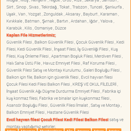
Siirt , Sinop , Sivas , Tekirdağ , Tokat , Trabzon , Tunceli , Şanlıurfa ,
Uşak , Van , Yozgat , Zonguldak , Aksaray , Bayburt , Karaman ,
Kırıkkale , Batman , Şırnak , Bartın , Ardahan , Iğdır , Yalova ,
Karabük , Kilis , Osmaniye , Düzce
Kaplan File Hizmetlerimiz;
Güvenlik Filesi , Balkon Güvenlik Filesi , Çocuk Güvenlik Filesi , Kedi
Filesi, Kedi Güvenlik Filesi , İnşaat Filesi, İş Güvenliği Filesi , Kuş
Filesi, Kuş Önleme Filesi , Apartman Boşluk Filesi, Merdiven Filesi ,
Halı Saha Üstü File , Havuz Emniyet Filesi , Raf Koruma Filesi ,
Güvenlik Filesi Satış ve Montajı Kurulumu , Galeri Boşluğu Filesi ,
Balkon için file, Balkon için güvenlik filesi , Evcil hayvan filesi
Çocuk Filesi Kedi Filesi Balkon Filesi , KREŞ VE OKUL FİLELERİ ,
İnşaat Güvenlik Ağı Düşme Durdurma Emniyet Filesi , Fabrika içi
kuş konmaz filesi, Fabrika ve binalar için kuşkonmaz filesi ,
Asansör Boşluğu Filesi , Güvenlik Filesi İmalat , Satış ve Montajı ,
Balkon Emniyet Filesi , Hastane Güvenlik Filesi
Evcil hayvan filesi Çocuk Filesi Kedi Filesi Balkon Filesi
satış ve
montajı yaptığımız şehirler;
Adana
Adıyaman
Afyonkarahisar
Ağrı
Amasya
Ankara
Antalya