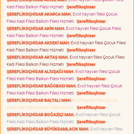
Kedi Filesi Balkon Filesi Hizmeti
Şereflikoçhisar
ŞEREFLİKOÇHİSAR AKARCA MAH.
Evcil hayvan filesi Çocuk
Filesi Kedi Filesi Balkon Filesi Hizmeti
Şereflikoçhisar
ŞEREFLİKOÇHİSAR AKİN MAH.
Evcil hayvan filesi Çocuk Filesi
Kedi Filesi Balkon Filesi Hizmeti
Şereflikoçhisar
ŞEREFLİKOÇHİSAR AKSEKİ MAH.
Evcil hayvan filesi Çocuk Filesi
Kedi Filesi Balkon Filesi Hizmeti
Şereflikoçhisar
ŞEREFLİKOÇHİSAR AKTAŞ MAH.
Evcil hayvan filesi Çocuk Filesi
Kedi Filesi Balkon Filesi Hizmeti
Şereflikoçhisar
ŞEREFLİKOÇHİSAR ALİUŞAĞI MAH.
Evcil hayvan filesi Çocuk
Filesi Kedi Filesi Balkon Filesi Hizmeti
Şereflikoçhisar
ŞEREFLİKOÇHİSAR BAĞOBASI MAH.
Evcil hayvan filesi Çocuk
Filesi Kedi Filesi Balkon Filesi Hizmeti
Şereflikoçhisar
ŞEREFLİKOÇHİSAR BALTALI MAH.
Evcil hayvan filesi Çocuk
Filesi Kedi Filesi Balkon Filesi Hizmeti
Şereflikoçhisar
ŞEREFLİKOÇHİSAR BOĞAZİÇİ MAH.
Evcil hayvan filesi Çocuk
Filesi Kedi Filesi Balkon Filesi Hizmeti
Şereflikoçhisar
ŞEREFLİKOÇHİSAR BÜYÜKDAMLACIK MAH.
Evcil hayvan filesi