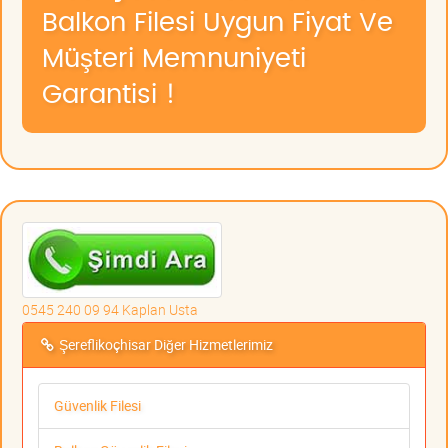
Balkon Filesi Uygun Fiyat Ve
Müşteri Memnuniyeti
Garantisi !
0545 240 09 94 Kaplan Usta
Şereflikoçhisar Diğer Hizmetlerimiz
Güvenlik Filesi