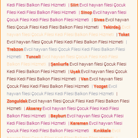
Kedi Filesi Balkon Filesi Hizmeti
|
Siirt
Evcil hayvan filesi Çocuk
Filesi Kedi Filesi Balkon Filesi Hizmeti
|
Sinop
Evcil hayvan filesi
Çocuk Filesi Kedi Filesi Balkon Filesi Hizmeti
|
Sivas
Evcil hayvan
filesi Çocuk Filesi Kedi Filesi Balkon Filesi Hizmeti
|
Tekirdağ
Evcil
hayvan filesi Çocuk Filesi Kedi Filesi Balkon Filesi Hizmeti
|
Tokat
Evcil hayvan filesi Çocuk Filesi Kedi Filesi Balkon Filesi Hizmeti
|
Trabzon
Evcil hayvan filesi Çocuk Filesi Kedi Filesi Balkon Filesi
Hizmeti
|
Tunceli
Evcil hayvan filesi Çocuk Filesi Kedi Filesi
Balkon Filesi Hizmeti
|
Şanlıurfa
Evcil hayvan filesi Çocuk Filesi
Kedi Filesi Balkon Filesi Hizmeti
|
Uşak
Evcil hayvan filesi Çocuk
Filesi Kedi Filesi Balkon Filesi Hizmeti
|
Van
Evcil hayvan filesi
Çocuk Filesi Kedi Filesi Balkon Filesi Hizmeti
|
Yozgat
Evcil
hayvan filesi Çocuk Filesi Kedi Filesi Balkon Filesi Hizmeti
|
Zonguldak
Evcil hayvan filesi Çocuk Filesi Kedi Filesi Balkon Filesi
Hizmeti
|
Aksaray
Evcil hayvan filesi Çocuk Filesi Kedi Filesi
Balkon Filesi Hizmeti
|
Bayburt
Evcil hayvan filesi Çocuk Filesi
Kedi Filesi Balkon Filesi Hizmeti
|
Karaman
Evcil hayvan filesi
Çocuk Filesi Kedi Filesi Balkon Filesi Hizmeti
|
Kırıkkale
Evcil
hayvan filesi Çocuk Filesi Kedi Filesi Balkon Filesi Hizmeti
|