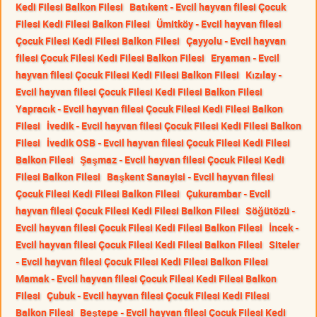
Kedi Filesi Balkon Filesi
Batıkent - Evcil hayvan filesi Çocuk
Filesi Kedi Filesi Balkon Filesi
Ümitköy - Evcil hayvan filesi
Çocuk Filesi Kedi Filesi Balkon Filesi
Çayyolu - Evcil hayvan
filesi Çocuk Filesi Kedi Filesi Balkon Filesi
Eryaman - Evcil
hayvan filesi Çocuk Filesi Kedi Filesi Balkon Filesi
Kızılay -
Evcil hayvan filesi Çocuk Filesi Kedi Filesi Balkon Filesi
Yapracık - Evcil hayvan filesi Çocuk Filesi Kedi Filesi Balkon
Filesi
İvedik - Evcil hayvan filesi Çocuk Filesi Kedi Filesi Balkon
Filesi
İvedik OSB - Evcil hayvan filesi Çocuk Filesi Kedi Filesi
Balkon Filesi
Şaşmaz - Evcil hayvan filesi Çocuk Filesi Kedi
Filesi Balkon Filesi
Başkent Sanayisi - Evcil hayvan filesi
Çocuk Filesi Kedi Filesi Balkon Filesi
Çukurambar - Evcil
hayvan filesi Çocuk Filesi Kedi Filesi Balkon Filesi
Söğütözü -
Evcil hayvan filesi Çocuk Filesi Kedi Filesi Balkon Filesi
İncek -
Evcil hayvan filesi Çocuk Filesi Kedi Filesi Balkon Filesi
Siteler
- Evcil hayvan filesi Çocuk Filesi Kedi Filesi Balkon Filesi
Mamak - Evcil hayvan filesi Çocuk Filesi Kedi Filesi Balkon
Filesi
Çubuk - Evcil hayvan filesi Çocuk Filesi Kedi Filesi
Balkon Filesi
Beştepe - Evcil hayvan filesi Çocuk Filesi Kedi