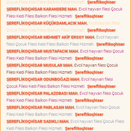
Çocuk Filesi Kedi Filesi Balkon Filesi Hizmeti
Şereflikoçhisar
ŞEREFLİKOÇHİSAR KARANDERE MAH.
Evcil hayvan filesi Çocuk
Filesi Kedi Filesi Balkon Filesi Hizmeti
Şereflikoçhisar
ŞEREFLİKOÇHİSAR KÜÇÜKDAMLACIK MAH.
Evcil hayvan filesi
Çocuk Filesi Kedi Filesi Balkon Filesi Hizmeti
Şereflikoçhisar
ŞEREFLİKOÇHİSAR MEHMET AKİF ERSOY MAH.
Evcil hayvan
filesi Çocuk Filesi Kedi Filesi Balkon Filesi Hizmeti
Şereflikoçhisar
ŞEREFLİKOÇHİSAR MUSTAFACIK MAH.
Evcil hayvan filesi Çocuk
Filesi Kedi Filesi Balkon Filesi Hizmeti
Şereflikoçhisar
ŞEREFLİKOÇHİSAR MUSULAR MAH.
Evcil hayvan filesi Çocuk
Filesi Kedi Filesi Balkon Filesi Hizmeti
Şereflikoçhisar
ŞEREFLİKOÇHİSAR ODUNBOĞAZI MAH.
Evcil hayvan filesi
Çocuk Filesi Kedi Filesi Balkon Filesi Hizmeti
Şereflikoçhisar
ŞEREFLİKOÇHİSAR PALAZOBASI MAH.
Evcil hayvan filesi Çocuk
Filesi Kedi Filesi Balkon Filesi Hizmeti
Şereflikoçhisar
ŞEREFLİKOÇHİSAR PARLASAN MAH.
Evcil hayvan filesi Çocuk
Filesi Kedi Filesi Balkon Filesi Hizmeti
Şereflikoçhisar
ŞEREFLİKOÇHİSAR SADIKLI MAH.
Evcil hayvan filesi Çocuk Filesi
Kedi Filesi Balkon Filesi Hizmeti
Şereflikoçhisar