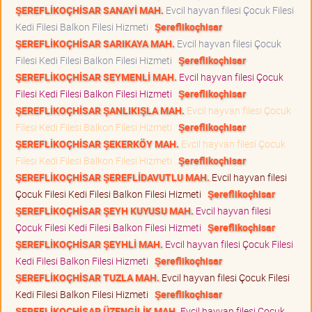
ŞEREFLİKOÇHİSAR SANAYİ MAH.
Evcil hayvan filesi Çocuk Filesi
Kedi Filesi Balkon Filesi Hizmeti
Şereflikoçhisar
ŞEREFLİKOÇHİSAR SARIKAYA MAH.
Evcil hayvan filesi Çocuk
Filesi Kedi Filesi Balkon Filesi Hizmeti
Şereflikoçhisar
ŞEREFLİKOÇHİSAR SEYMENLİ MAH.
Evcil hayvan filesi Çocuk
Filesi Kedi Filesi Balkon Filesi Hizmeti
Şereflikoçhisar
ŞEREFLİKOÇHİSAR ŞANLIKIŞLA MAH.
Evcil hayvan filesi Çocuk
Filesi Kedi Filesi Balkon Filesi Hizmeti
Şereflikoçhisar
ŞEREFLİKOÇHİSAR ŞEKERKÖY MAH.
Evcil hayvan filesi Çocuk
Filesi Kedi Filesi Balkon Filesi Hizmeti
Şereflikoçhisar
ŞEREFLİKOÇHİSAR ŞEREFLİDAVUTLU MAH.
Evcil hayvan filesi
Çocuk Filesi Kedi Filesi Balkon Filesi Hizmeti
Şereflikoçhisar
ŞEREFLİKOÇHİSAR ŞEYH KUYUSU MAH.
Evcil hayvan filesi
Çocuk Filesi Kedi Filesi Balkon Filesi Hizmeti
Şereflikoçhisar
ŞEREFLİKOÇHİSAR ŞEYHLİ MAH.
Evcil hayvan filesi Çocuk Filesi
Kedi Filesi Balkon Filesi Hizmeti
Şereflikoçhisar
ŞEREFLİKOÇHİSAR TUZLA MAH.
Evcil hayvan filesi Çocuk Filesi
Kedi Filesi Balkon Filesi Hizmeti
Şereflikoçhisar
ŞEREFLİKOÇHİSAR ÜZENGİLİK MAH.
Evcil hayvan filesi Çocuk