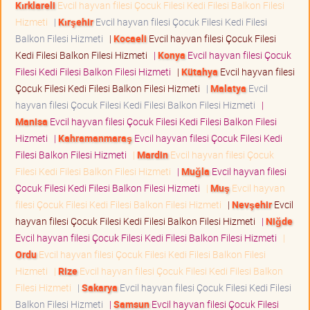
Kırklareli
Evcil hayvan filesi Çocuk Filesi Kedi Filesi Balkon Filesi
Hizmeti
|
Kırşehir
Evcil hayvan filesi Çocuk Filesi Kedi Filesi
Balkon Filesi Hizmeti
|
Kocaeli
Evcil hayvan filesi Çocuk Filesi
Kedi Filesi Balkon Filesi Hizmeti
|
Konya
Evcil hayvan filesi Çocuk
Filesi Kedi Filesi Balkon Filesi Hizmeti
|
Kütahya
Evcil hayvan filesi
Çocuk Filesi Kedi Filesi Balkon Filesi Hizmeti
|
Malatya
Evcil
hayvan filesi Çocuk Filesi Kedi Filesi Balkon Filesi Hizmeti
|
Manisa
Evcil hayvan filesi Çocuk Filesi Kedi Filesi Balkon Filesi
Hizmeti
|
Kahramanmaraş
Evcil hayvan filesi Çocuk Filesi Kedi
Filesi Balkon Filesi Hizmeti
|
Mardin
Evcil hayvan filesi Çocuk
Filesi Kedi Filesi Balkon Filesi Hizmeti
|
Muğla
Evcil hayvan filesi
Çocuk Filesi Kedi Filesi Balkon Filesi Hizmeti
|
Muş
Evcil hayvan
filesi Çocuk Filesi Kedi Filesi Balkon Filesi Hizmeti
|
Nevşehir
Evcil
hayvan filesi Çocuk Filesi Kedi Filesi Balkon Filesi Hizmeti
|
Niğde
Evcil hayvan filesi Çocuk Filesi Kedi Filesi Balkon Filesi Hizmeti
|
Ordu
Evcil hayvan filesi Çocuk Filesi Kedi Filesi Balkon Filesi
Hizmeti
|
Rize
Evcil hayvan filesi Çocuk Filesi Kedi Filesi Balkon
Filesi Hizmeti
|
Sakarya
Evcil hayvan filesi Çocuk Filesi Kedi Filesi
Balkon Filesi Hizmeti
|
Samsun
Evcil hayvan filesi Çocuk Filesi