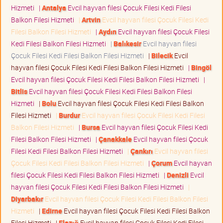
Hizmeti
|
Antalya
Evcil hayvan filesi Çocuk Filesi Kedi Filesi
Balkon Filesi Hizmeti
|
Artvin
Evcil hayvan filesi Çocuk Filesi Kedi
Filesi Balkon Filesi Hizmeti
|
Aydın
Evcil hayvan filesi Çocuk Filesi
Kedi Filesi Balkon Filesi Hizmeti
|
Balıkesir
Evcil hayvan filesi
Çocuk Filesi Kedi Filesi Balkon Filesi Hizmeti
|
Bilecik
Evcil
hayvan filesi Çocuk Filesi Kedi Filesi Balkon Filesi Hizmeti
|
Bingöl
Evcil hayvan filesi Çocuk Filesi Kedi Filesi Balkon Filesi Hizmeti
|
Bitlis
Evcil hayvan filesi Çocuk Filesi Kedi Filesi Balkon Filesi
Hizmeti
|
Bolu
Evcil hayvan filesi Çocuk Filesi Kedi Filesi Balkon
Filesi Hizmeti
|
Burdur
Evcil hayvan filesi Çocuk Filesi Kedi Filesi
Balkon Filesi Hizmeti
|
Bursa
Evcil hayvan filesi Çocuk Filesi Kedi
Filesi Balkon Filesi Hizmeti
|
Çanakkale
Evcil hayvan filesi Çocuk
Filesi Kedi Filesi Balkon Filesi Hizmeti
|
Çankırı
Evcil hayvan filesi
Çocuk Filesi Kedi Filesi Balkon Filesi Hizmeti
|
Çorum
Evcil hayvan
filesi Çocuk Filesi Kedi Filesi Balkon Filesi Hizmeti
|
Denizli
Evcil
hayvan filesi Çocuk Filesi Kedi Filesi Balkon Filesi Hizmeti
|
Diyarbakır
Evcil hayvan filesi Çocuk Filesi Kedi Filesi Balkon Filesi
Hizmeti
|
Edirne
Evcil hayvan filesi Çocuk Filesi Kedi Filesi Balkon
Filesi Hizmeti
|
Elazığ
Evcil hayvan filesi Çocuk Filesi Kedi Filesi