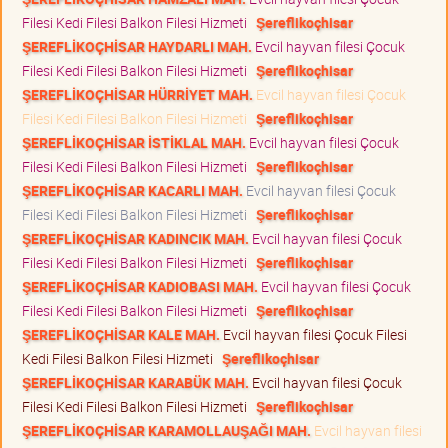
Filesi Kedi Filesi Balkon Filesi Hizmeti
Şereflikoçhisar
ŞEREFLİKOÇHİSAR HAYDARLI MAH.
Evcil hayvan filesi Çocuk
Filesi Kedi Filesi Balkon Filesi Hizmeti
Şereflikoçhisar
ŞEREFLİKOÇHİSAR HÜRRİYET MAH.
Evcil hayvan filesi Çocuk
Filesi Kedi Filesi Balkon Filesi Hizmeti
Şereflikoçhisar
ŞEREFLİKOÇHİSAR İSTİKLAL MAH.
Evcil hayvan filesi Çocuk
Filesi Kedi Filesi Balkon Filesi Hizmeti
Şereflikoçhisar
ŞEREFLİKOÇHİSAR KACARLI MAH.
Evcil hayvan filesi Çocuk
Filesi Kedi Filesi Balkon Filesi Hizmeti
Şereflikoçhisar
ŞEREFLİKOÇHİSAR KADINCIK MAH.
Evcil hayvan filesi Çocuk
Filesi Kedi Filesi Balkon Filesi Hizmeti
Şereflikoçhisar
ŞEREFLİKOÇHİSAR KADIOBASI MAH.
Evcil hayvan filesi Çocuk
Filesi Kedi Filesi Balkon Filesi Hizmeti
Şereflikoçhisar
ŞEREFLİKOÇHİSAR KALE MAH.
Evcil hayvan filesi Çocuk Filesi
Kedi Filesi Balkon Filesi Hizmeti
Şereflikoçhisar
ŞEREFLİKOÇHİSAR KARABÜK MAH.
Evcil hayvan filesi Çocuk
Filesi Kedi Filesi Balkon Filesi Hizmeti
Şereflikoçhisar
ŞEREFLİKOÇHİSAR KARAMOLLAUŞAĞI MAH.
Evcil hayvan filesi