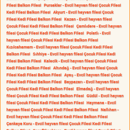
Filesi Balkon Filesi
Pursaklar - Evcil hayvan filesi Çocuk Filesi
Kedi Filesi Balkon Filesi
Akyurt - Evcil hayvan filesi Çocuk
Filesi Kedi Filesi Balkon Filesi
Kazan - Evcil hayvan filesi
Çocuk Filesi Kedi Filesi Balkon Filesi
Çamlıdere - Evcil hayvan
filesi Çocuk Filesi Kedi Filesi Balkon Filesi
Polatlı - Evcil
hayvan filesi Çocuk Filesi Kedi Filesi Balkon Filesi
Kızılcahamam - Evcil hayvan filesi Çocuk Filesi Kedi Filesi
Balkon Filesi
Sıhhiye - Evcil hayvan filesi Çocuk Filesi Kedi
Filesi Balkon Filesi
Kalecik - Evcil hayvan filesi Çocuk Filesi
Kedi Filesi Balkon Filesi
Altındağ - Evcil hayvan filesi Çocuk
Filesi Kedi Filesi Balkon Filesi
Ayaş - Evcil hayvan filesi Çocuk
Filesi Kedi Filesi Balkon Filesi
Baypazarı - Evcil hayvan filesi
Çocuk Filesi Kedi Filesi Balkon Filesi
Elmadağ - Evcil hayvan
filesi Çocuk Filesi Kedi Filesi Balkon Filesi
Güdül - Evcil hayvan
filesi Çocuk Filesi Kedi Filesi Balkon Filesi
Haymana - Evcil
hayvan filesi Çocuk Filesi Kedi Filesi Balkon Filesi
Nallıhan -
Evcil hayvan filesi Çocuk Filesi Kedi Filesi Balkon Filesi
Çankaya Koru - Evcil hayvan filesi Çocuk Filesi Kedi Filesi