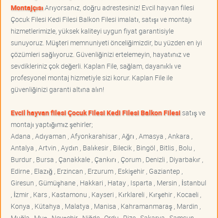
Montajçısı
Arıyorsanız, doğru adrestesiniz! Evcil hayvan filesi
Çocuk Filesi Kedi Filesi Balkon Filesi imalatı, satışı ve montajı
hizmetlerimizle, yüksek kaliteyi uygun fiyat garantisiyle
sunuyoruz. Müşteri memnuniyeti önceliğimizdir, bu yüzden en iyi
çözümleri sağlıyoruz. Güvenliğinizi ertelemeyin, hayatınız ve
sevdikleriniz çok değerli. Kaplan File, sağlam, dayanıklı ve
profesyonel montaj hizmetiyle sizi korur. Kaplan File ile
güvenliğinizi garanti altına alın!
Evcil hayvan filesi Çocuk Filesi Kedi Filesi Balkon Filesi
satış ve
montajı yaptığımız şehirler;
Adana , Adıyaman , Afyonkarahisar , Ağrı , Amasya , Ankara ,
Antalya , Artvin , Aydın , Balıkesir , Bilecik , Bingöl , Bitlis , Bolu ,
Burdur , Bursa , Çanakkale , Çankırı , Çorum , Denizli , Diyarbakır ,
Edirne , Elazığ , Erzincan , Erzurum , Eskişehir , Gaziantep ,
Giresun , Gümüşhane , Hakkari , Hatay , Isparta , Mersin , İstanbul
, İzmir , Kars , Kastamonu , Kayseri , Kırklareli , Kırşehir , Kocaeli ,
Konya , Kütahya , Malatya , Manisa , Kahramanmaraş , Mardin ,
Muğla , Muş , Nevşehir , Niğde , Ordu , Rize , Sakarya , Samsun ,