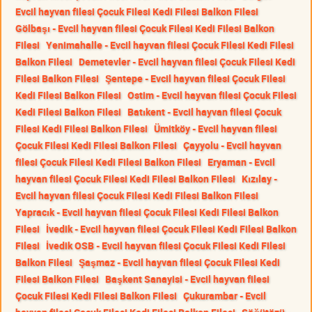
Evcil hayvan filesi Çocuk Filesi Kedi Filesi Balkon Filesi
Gölbaşı - Evcil hayvan filesi Çocuk Filesi Kedi Filesi Balkon
Filesi
Yenimahalle - Evcil hayvan filesi Çocuk Filesi Kedi Filesi
Balkon Filesi
Demetevler - Evcil hayvan filesi Çocuk Filesi Kedi
Filesi Balkon Filesi
Şentepe - Evcil hayvan filesi Çocuk Filesi
Kedi Filesi Balkon Filesi
Ostim - Evcil hayvan filesi Çocuk Filesi
Kedi Filesi Balkon Filesi
Batıkent - Evcil hayvan filesi Çocuk
Filesi Kedi Filesi Balkon Filesi
Ümitköy - Evcil hayvan filesi
Çocuk Filesi Kedi Filesi Balkon Filesi
Çayyolu - Evcil hayvan
filesi Çocuk Filesi Kedi Filesi Balkon Filesi
Eryaman - Evcil
hayvan filesi Çocuk Filesi Kedi Filesi Balkon Filesi
Kızılay -
Evcil hayvan filesi Çocuk Filesi Kedi Filesi Balkon Filesi
Yapracık - Evcil hayvan filesi Çocuk Filesi Kedi Filesi Balkon
Filesi
İvedik - Evcil hayvan filesi Çocuk Filesi Kedi Filesi Balkon
Filesi
İvedik OSB - Evcil hayvan filesi Çocuk Filesi Kedi Filesi
Balkon Filesi
Şaşmaz - Evcil hayvan filesi Çocuk Filesi Kedi
Filesi Balkon Filesi
Başkent Sanayisi - Evcil hayvan filesi
Çocuk Filesi Kedi Filesi Balkon Filesi
Çukurambar - Evcil