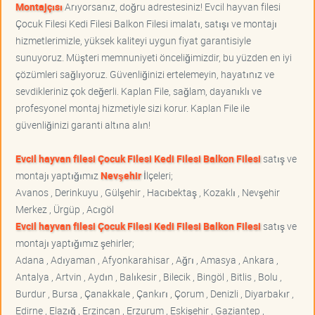
Montajçısı
Arıyorsanız, doğru adrestesiniz! Evcil hayvan filesi
Çocuk Filesi Kedi Filesi Balkon Filesi imalatı, satışı ve montajı
hizmetlerimizle, yüksek kaliteyi uygun fiyat garantisiyle
sunuyoruz. Müşteri memnuniyeti önceliğimizdir, bu yüzden en iyi
çözümleri sağlıyoruz. Güvenliğinizi ertelemeyin, hayatınız ve
sevdikleriniz çok değerli. Kaplan File, sağlam, dayanıklı ve
profesyonel montaj hizmetiyle sizi korur. Kaplan File ile
güvenliğinizi garanti altına alın!
Evcil hayvan filesi Çocuk Filesi Kedi Filesi Balkon Filesi
satış ve
montajı yaptığımız
Nevşehir
İlçeleri;
Avanos , Derinkuyu , Gülşehir , Hacıbektaş , Kozaklı , Nevşehir
Merkez , Ürgüp , Acıgöl
Evcil hayvan filesi Çocuk Filesi Kedi Filesi Balkon Filesi
satış ve
montajı yaptığımız şehirler;
Adana , Adıyaman , Afyonkarahisar , Ağrı , Amasya , Ankara ,
Antalya , Artvin , Aydın , Balıkesir , Bilecik , Bingöl , Bitlis , Bolu ,
Burdur , Bursa , Çanakkale , Çankırı , Çorum , Denizli , Diyarbakır ,
Edirne , Elazığ , Erzincan , Erzurum , Eskişehir , Gaziantep ,