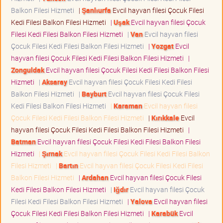
Balkon Filesi Hizmeti
|
Şanlıurfa
Evcil hayvan filesi Çocuk Filesi
Kedi Filesi Balkon Filesi Hizmeti
|
Uşak
Evcil hayvan filesi Çocuk
Filesi Kedi Filesi Balkon Filesi Hizmeti
|
Van
Evcil hayvan filesi
Çocuk Filesi Kedi Filesi Balkon Filesi Hizmeti
|
Yozgat
Evcil
hayvan filesi Çocuk Filesi Kedi Filesi Balkon Filesi Hizmeti
|
Zonguldak
Evcil hayvan filesi Çocuk Filesi Kedi Filesi Balkon Filesi
Hizmeti
|
Aksaray
Evcil hayvan filesi Çocuk Filesi Kedi Filesi
Balkon Filesi Hizmeti
|
Bayburt
Evcil hayvan filesi Çocuk Filesi
Kedi Filesi Balkon Filesi Hizmeti
|
Karaman
Evcil hayvan filesi
Çocuk Filesi Kedi Filesi Balkon Filesi Hizmeti
|
Kırıkkale
Evcil
hayvan filesi Çocuk Filesi Kedi Filesi Balkon Filesi Hizmeti
|
Batman
Evcil hayvan filesi Çocuk Filesi Kedi Filesi Balkon Filesi
Hizmeti
|
Şırnak
Evcil hayvan filesi Çocuk Filesi Kedi Filesi Balkon
Filesi Hizmeti
|
Bartın
Evcil hayvan filesi Çocuk Filesi Kedi Filesi
Balkon Filesi Hizmeti
|
Ardahan
Evcil hayvan filesi Çocuk Filesi
Kedi Filesi Balkon Filesi Hizmeti
|
Iğdır
Evcil hayvan filesi Çocuk
Filesi Kedi Filesi Balkon Filesi Hizmeti
|
Yalova
Evcil hayvan filesi
Çocuk Filesi Kedi Filesi Balkon Filesi Hizmeti
|
Karabük
Evcil