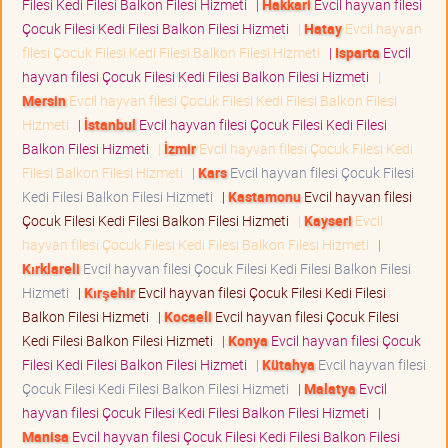
Filesi Kedi Filesi Balkon Filesi Hizmeti
|
Hakkari
Evcil hayvan filesi
Çocuk Filesi Kedi Filesi Balkon Filesi Hizmeti
|
Hatay
Evcil hayvan
filesi Çocuk Filesi Kedi Filesi Balkon Filesi Hizmeti
|
Isparta
Evcil
hayvan filesi Çocuk Filesi Kedi Filesi Balkon Filesi Hizmeti
|
Mersin
Evcil hayvan filesi Çocuk Filesi Kedi Filesi Balkon Filesi
Hizmeti
|
İstanbul
Evcil hayvan filesi Çocuk Filesi Kedi Filesi
Balkon Filesi Hizmeti
|
İzmir
Evcil hayvan filesi Çocuk Filesi Kedi
Filesi Balkon Filesi Hizmeti
|
Kars
Evcil hayvan filesi Çocuk Filesi
Kedi Filesi Balkon Filesi Hizmeti
|
Kastamonu
Evcil hayvan filesi
Çocuk Filesi Kedi Filesi Balkon Filesi Hizmeti
|
Kayseri
Evcil
hayvan filesi Çocuk Filesi Kedi Filesi Balkon Filesi Hizmeti
|
Kırklareli
Evcil hayvan filesi Çocuk Filesi Kedi Filesi Balkon Filesi
Hizmeti
|
Kırşehir
Evcil hayvan filesi Çocuk Filesi Kedi Filesi
Balkon Filesi Hizmeti
|
Kocaeli
Evcil hayvan filesi Çocuk Filesi
Kedi Filesi Balkon Filesi Hizmeti
|
Konya
Evcil hayvan filesi Çocuk
Filesi Kedi Filesi Balkon Filesi Hizmeti
|
Kütahya
Evcil hayvan filesi
Çocuk Filesi Kedi Filesi Balkon Filesi Hizmeti
|
Malatya
Evcil
hayvan filesi Çocuk Filesi Kedi Filesi Balkon Filesi Hizmeti
|
Manisa
Evcil hayvan filesi Çocuk Filesi Kedi Filesi Balkon Filesi