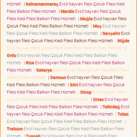
Hizmeti
|
Kahramanmaraş
Evcil hayvan filesi Çocuk Filesi Kedi
Filesi Balkon Filesi Hizmeti
|
Mardin
Evcil hayvan filesi Çocuk
Filesi Kedi Filesi Balkon Filesi Hizmeti
|
Muğla
Evcil hayvan filesi
Çocuk Filesi Kedi Filesi Balkon Filesi Hizmeti
|
Muş
Evcil hayvan
filesi Çocuk Filesi Kedi Filesi Balkon Filesi Hizmeti
|
Nevşehir
Evcil
hayvan filesi Çocuk Filesi Kedi Filesi Balkon Filesi Hizmeti
|
Niğde
Evcil hayvan filesi Çocuk Filesi Kedi Filesi Balkon Filesi Hizmeti
|
Ordu
Evcil hayvan filesi Çocuk Filesi Kedi Filesi Balkon Filesi
Hizmeti
|
Rize
Evcil hayvan filesi Çocuk Filesi Kedi Filesi Balkon
Filesi Hizmeti
|
Sakarya
Evcil hayvan filesi Çocuk Filesi Kedi Filesi
Balkon Filesi Hizmeti
|
Samsun
Evcil hayvan filesi Çocuk Filesi
Kedi Filesi Balkon Filesi Hizmeti
|
Siirt
Evcil hayvan filesi Çocuk
Filesi Kedi Filesi Balkon Filesi Hizmeti
|
Sinop
Evcil hayvan filesi
Çocuk Filesi Kedi Filesi Balkon Filesi Hizmeti
|
Sivas
Evcil hayvan
filesi Çocuk Filesi Kedi Filesi Balkon Filesi Hizmeti
|
Tekirdağ
Evcil
hayvan filesi Çocuk Filesi Kedi Filesi Balkon Filesi Hizmeti
|
Tokat
Evcil hayvan filesi Çocuk Filesi Kedi Filesi Balkon Filesi Hizmeti
|
Trabzon
Evcil hayvan filesi Çocuk Filesi Kedi Filesi Balkon Filesi
Hizmeti
|
Tunceli
Evcil hayvan filesi Çocuk Filesi Kedi Filesi