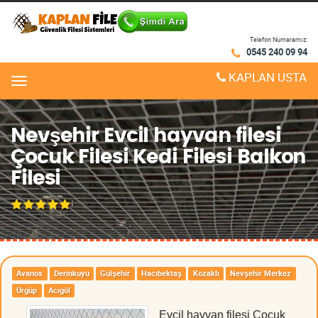
Telefon Numaramız:
0545 240 09 94
KAPLAN USTA
Menu
Nevşehir Evcil hayvan filesi
Çocuk Filesi Kedi Filesi Balkon
Filesi
Avanos
Derinkuyu
Gülşehir
Hacıbektaş
Kozaklı
Nevşehir Merkez
Ürgüp
Acıgöl
Evcil hayvan filesi Çocuk