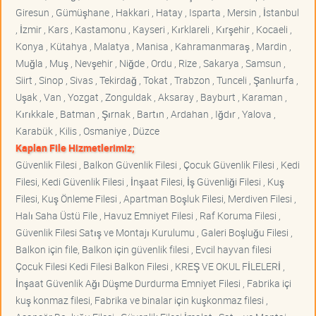
Giresun , Gümüşhane , Hakkari , Hatay , Isparta , Mersin , İstanbul
, İzmir , Kars , Kastamonu , Kayseri , Kırklareli , Kırşehir , Kocaeli ,
Konya , Kütahya , Malatya , Manisa , Kahramanmaraş , Mardin ,
Muğla , Muş , Nevşehir , Niğde , Ordu , Rize , Sakarya , Samsun ,
Siirt , Sinop , Sivas , Tekirdağ , Tokat , Trabzon , Tunceli , Şanlıurfa ,
Uşak , Van , Yozgat , Zonguldak , Aksaray , Bayburt , Karaman ,
Kırıkkale , Batman , Şırnak , Bartın , Ardahan , Iğdır , Yalova ,
Karabük , Kilis , Osmaniye , Düzce
Kaplan File Hizmetlerimiz;
Güvenlik Filesi , Balkon Güvenlik Filesi , Çocuk Güvenlik Filesi , Kedi
Filesi, Kedi Güvenlik Filesi , İnşaat Filesi, İş Güvenliği Filesi , Kuş
Filesi, Kuş Önleme Filesi , Apartman Boşluk Filesi, Merdiven Filesi ,
Halı Saha Üstü File , Havuz Emniyet Filesi , Raf Koruma Filesi ,
Güvenlik Filesi Satış ve Montajı Kurulumu , Galeri Boşluğu Filesi ,
Balkon için file, Balkon için güvenlik filesi , Evcil hayvan filesi
Çocuk Filesi Kedi Filesi Balkon Filesi , KREŞ VE OKUL FİLELERİ ,
İnşaat Güvenlik Ağı Düşme Durdurma Emniyet Filesi , Fabrika içi
kuş konmaz filesi, Fabrika ve binalar için kuşkonmaz filesi ,