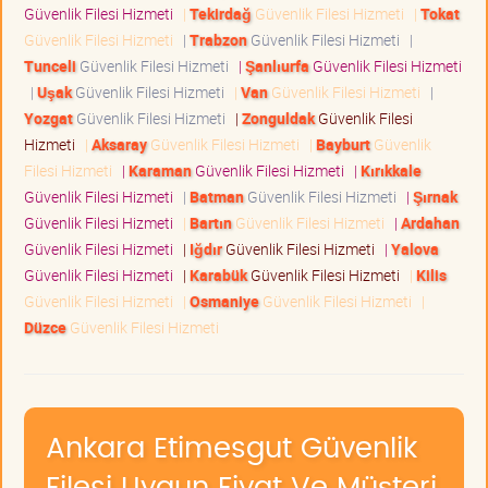
Güvenlik Filesi Hizmeti
|
Tekirdağ
Güvenlik Filesi Hizmeti
|
Tokat
Güvenlik Filesi Hizmeti
|
Trabzon
Güvenlik Filesi Hizmeti
|
Tunceli
Güvenlik Filesi Hizmeti
|
Şanlıurfa
Güvenlik Filesi Hizmeti
|
Uşak
Güvenlik Filesi Hizmeti
|
Van
Güvenlik Filesi Hizmeti
|
Yozgat
Güvenlik Filesi Hizmeti
|
Zonguldak
Güvenlik Filesi
Hizmeti
|
Aksaray
Güvenlik Filesi Hizmeti
|
Bayburt
Güvenlik
Filesi Hizmeti
|
Karaman
Güvenlik Filesi Hizmeti
|
Kırıkkale
Güvenlik Filesi Hizmeti
|
Batman
Güvenlik Filesi Hizmeti
|
Şırnak
Güvenlik Filesi Hizmeti
|
Bartın
Güvenlik Filesi Hizmeti
|
Ardahan
Güvenlik Filesi Hizmeti
|
Iğdır
Güvenlik Filesi Hizmeti
|
Yalova
Güvenlik Filesi Hizmeti
|
Karabük
Güvenlik Filesi Hizmeti
|
Kilis
Güvenlik Filesi Hizmeti
|
Osmaniye
Güvenlik Filesi Hizmeti
|
Düzce
Güvenlik Filesi Hizmeti
Ankara Etimesgut Güvenlik
Filesi Uygun Fiyat Ve Müşteri