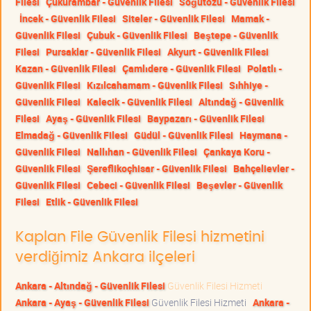
Filesi
Çukurambar - Güvenlik Filesi
Söğütözü - Güvenlik Filesi
İncek - Güvenlik Filesi
Siteler - Güvenlik Filesi
Mamak -
Güvenlik Filesi
Çubuk - Güvenlik Filesi
Beştepe - Güvenlik
Filesi
Pursaklar - Güvenlik Filesi
Akyurt - Güvenlik Filesi
Kazan - Güvenlik Filesi
Çamlıdere - Güvenlik Filesi
Polatlı -
Güvenlik Filesi
Kızılcahamam - Güvenlik Filesi
Sıhhiye -
Güvenlik Filesi
Kalecik - Güvenlik Filesi
Altındağ - Güvenlik
Filesi
Ayaş - Güvenlik Filesi
Baypazarı - Güvenlik Filesi
Elmadağ - Güvenlik Filesi
Güdül - Güvenlik Filesi
Haymana -
Güvenlik Filesi
Nallıhan - Güvenlik Filesi
Çankaya Koru -
Güvenlik Filesi
Şereflikoçhisar - Güvenlik Filesi
Bahçelievler -
Güvenlik Filesi
Cebeci - Güvenlik Filesi
Beşevler - Güvenlik
Filesi
Etlik - Güvenlik Filesi
Kaplan File Güvenlik Filesi hizmetini
verdiğimiz Ankara ilçeleri
Ankara - Altındağ - Güvenlik Filesi
Güvenlik Filesi Hizmeti
Ankara - Ayaş - Güvenlik Filesi
Güvenlik Filesi Hizmeti
Ankara -