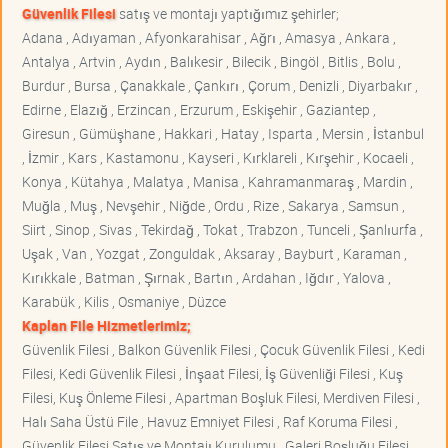
Güvenlik Filesi
satış ve montajı yaptığımız şehirler;
Adana , Adıyaman , Afyonkarahisar , Ağrı , Amasya , Ankara ,
Antalya , Artvin , Aydın , Balıkesir , Bilecik , Bingöl , Bitlis , Bolu ,
Burdur , Bursa , Çanakkale , Çankırı , Çorum , Denizli , Diyarbakır ,
Edirne , Elazığ , Erzincan , Erzurum , Eskişehir , Gaziantep ,
Giresun , Gümüşhane , Hakkari , Hatay , Isparta , Mersin , İstanbul
, İzmir , Kars , Kastamonu , Kayseri , Kırklareli , Kırşehir , Kocaeli ,
Konya , Kütahya , Malatya , Manisa , Kahramanmaraş , Mardin ,
Muğla , Muş , Nevşehir , Niğde , Ordu , Rize , Sakarya , Samsun ,
Siirt , Sinop , Sivas , Tekirdağ , Tokat , Trabzon , Tunceli , Şanlıurfa ,
Uşak , Van , Yozgat , Zonguldak , Aksaray , Bayburt , Karaman ,
Kırıkkale , Batman , Şırnak , Bartın , Ardahan , Iğdır , Yalova ,
Karabük , Kilis , Osmaniye , Düzce
Kaplan File Hizmetlerimiz;
Güvenlik Filesi , Balkon Güvenlik Filesi , Çocuk Güvenlik Filesi , Kedi
Filesi, Kedi Güvenlik Filesi , İnşaat Filesi, İş Güvenliği Filesi , Kuş
Filesi, Kuş Önleme Filesi , Apartman Boşluk Filesi, Merdiven Filesi ,
Halı Saha Üstü File , Havuz Emniyet Filesi , Raf Koruma Filesi ,
Güvenlik Filesi Satış ve Montajı Kurulumu , Galeri Boşluğu Filesi ,