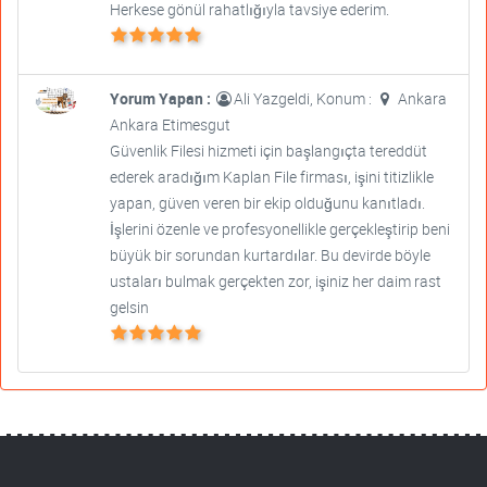
Herkese gönül rahatlığıyla tavsiye ederim.
Yorum Yapan :
Ali Yazgeldi, Konum :
Ankara
Ankara Etimesgut
Güvenlik Filesi hizmeti için başlangıçta tereddüt
ederek aradığım Kaplan File firması, işini titizlikle
yapan, güven veren bir ekip olduğunu kanıtladı.
İşlerini özenle ve profesyonellikle gerçekleştirip beni
büyük bir sorundan kurtardılar. Bu devirde böyle
ustaları bulmak gerçekten zor, işiniz her daim rast
gelsin