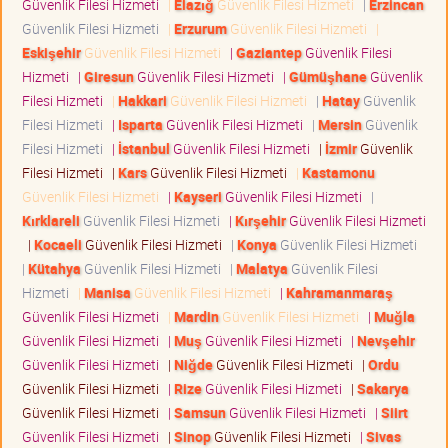
Güvenlik Filesi Hizmeti
|
Elazığ
Güvenlik Filesi Hizmeti
|
Erzincan
Güvenlik Filesi Hizmeti
|
Erzurum
Güvenlik Filesi Hizmeti
|
Eskişehir
Güvenlik Filesi Hizmeti
|
Gaziantep
Güvenlik Filesi
Hizmeti
|
Giresun
Güvenlik Filesi Hizmeti
|
Gümüşhane
Güvenlik
Filesi Hizmeti
|
Hakkari
Güvenlik Filesi Hizmeti
|
Hatay
Güvenlik
Filesi Hizmeti
|
Isparta
Güvenlik Filesi Hizmeti
|
Mersin
Güvenlik
Filesi Hizmeti
|
İstanbul
Güvenlik Filesi Hizmeti
|
İzmir
Güvenlik
Filesi Hizmeti
|
Kars
Güvenlik Filesi Hizmeti
|
Kastamonu
Güvenlik Filesi Hizmeti
|
Kayseri
Güvenlik Filesi Hizmeti
|
Kırklareli
Güvenlik Filesi Hizmeti
|
Kırşehir
Güvenlik Filesi Hizmeti
|
Kocaeli
Güvenlik Filesi Hizmeti
|
Konya
Güvenlik Filesi Hizmeti
|
Kütahya
Güvenlik Filesi Hizmeti
|
Malatya
Güvenlik Filesi
Hizmeti
|
Manisa
Güvenlik Filesi Hizmeti
|
Kahramanmaraş
Güvenlik Filesi Hizmeti
|
Mardin
Güvenlik Filesi Hizmeti
|
Muğla
Güvenlik Filesi Hizmeti
|
Muş
Güvenlik Filesi Hizmeti
|
Nevşehir
Güvenlik Filesi Hizmeti
|
Niğde
Güvenlik Filesi Hizmeti
|
Ordu
Güvenlik Filesi Hizmeti
|
Rize
Güvenlik Filesi Hizmeti
|
Sakarya
Güvenlik Filesi Hizmeti
|
Samsun
Güvenlik Filesi Hizmeti
|
Siirt
Güvenlik Filesi Hizmeti
|
Sinop
Güvenlik Filesi Hizmeti
|
Sivas