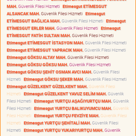
MAH.
Güvenlik Filesi Hizmeti
Etimesgut ETİMESGUT
ALSANCAK MAH.
Güvenlik Filesi Hizmeti
Etimesgut
ETİMESGUT BAĞLICA MAH.
Güvenlik Filesi Hizmeti
Etimesgut
ETİMESGUT ERLER MAH.
Güvenlik Filesi Hizmeti
Etimesgut
ETİMESGUT FATİH SULTAN MAH.
Güvenlik Filesi Hizmeti
Etimesgut ETİMESGUT İSTASYON MAH.
Güvenlik Filesi Hizmeti
Etimesgut ETİMESGUT YAPRACIK MAH.
Güvenlik Filesi Hizmeti
Etimesgut GÖKSU ALTAY MAH.
Güvenlik Filesi Hizmeti
Etimesgut GÖKSU GÖKSU MAH.
Güvenlik Filesi Hizmeti
Etimesgut GÖKSU ŞEHİT OSMAN AVCI MAH.
Güvenlik Filesi
Hizmeti
Etimesgut GÖKSU ŞEKER MAH.
Güvenlik Filesi Hizmeti
Etimesgut GÜZELKENT GÜZELKENT MAH.
Güvenlik Filesi
Hizmeti
Etimesgut GÜZELKENT YAVUZ SELİM MAH.
Güvenlik
Filesi Hizmeti
Etimesgut YURTÇU AŞAĞIYURTÇU MAH.
Güvenlik
Filesi Hizmeti
Etimesgut YURTÇU BALIKUYUMCU MAH.
Güvenlik
Filesi Hizmeti
Etimesgut YURTÇU FEVZİYE MAH.
Güvenlik Filesi
Hizmeti
Etimesgut YURTÇU ŞEHİTALİ MAH.
Güvenlik Filesi
Hizmeti
Etimesgut YURTÇU YUKARIYURTÇU MAH.
Güvenlik