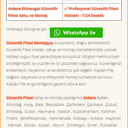
Ankara Etimesgut Güvenlik
✅ Profesyonel Güvenlik Filesi
Filesi Satış ve Montaj
Hizmeti - 7/24 Destek
Whatapp Görüşme için
Güvenlik Filesi Montajçısı
Arıyorsanız, doğru adrestesiniz!
Güvenlik Filesi imalatı, satışı ve montajı hizmetlerimizle, yüksek
kaliteyi uygun fiyat garantisiyle sunuyoruz. Müşteri memnuniyeti
önceliğimizdir, bu yüzden en iyi çözümleri sağlıyoruz. Güvenliğinizi
ertelemeyin, hayatınız ve sevdikleriniz çok değerli. Kaplan File,
sağlam, dayanıklı ve profesyonel montaj hizmetiyle sizi korur.
Kaplan File ile güvenliğinizi garanti altına alın!
Güvenlik Filesi
satış ve montajı yaptığımız
Ankara
İlçeleri;
Altındağ , Ayaş , Bala , Beypazarı , Çamlıdere , Çankaya , Çubuk ,
Elmadağ , Güdül , Haymana , Kalecik , Kızılcahamam , Nallıhan ,
Polatlı , Şereflikoçhisar , Yenimahalle , Gölbaşı / Ankara , Keçiören
, Mamak , Sincan , Kazan , Akyurt , Etimesgut , Evren , Pursaklar