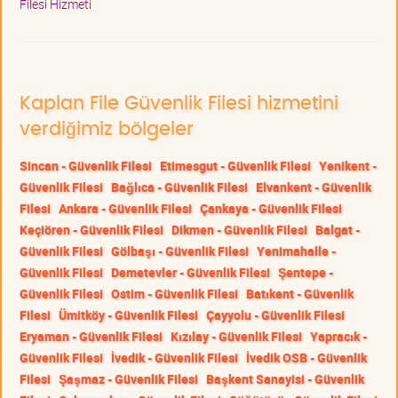
Filesi Hizmeti
Kaplan File Güvenlik Filesi hizmetini
verdiğimiz bölgeler
Sincan - Güvenlik Filesi
Etimesgut - Güvenlik Filesi
Yenikent -
Güvenlik Filesi
Bağlıca - Güvenlik Filesi
Elvankent - Güvenlik
Filesi
Ankara - Güvenlik Filesi
Çankaya - Güvenlik Filesi
Keçiören - Güvenlik Filesi
Dikmen - Güvenlik Filesi
Balgat -
Güvenlik Filesi
Gölbaşı - Güvenlik Filesi
Yenimahalle -
Güvenlik Filesi
Demetevler - Güvenlik Filesi
Şentepe -
Güvenlik Filesi
Ostim - Güvenlik Filesi
Batıkent - Güvenlik
Filesi
Ümitköy - Güvenlik Filesi
Çayyolu - Güvenlik Filesi
Eryaman - Güvenlik Filesi
Kızılay - Güvenlik Filesi
Yapracık -
Güvenlik Filesi
İvedik - Güvenlik Filesi
İvedik OSB - Güvenlik
Filesi
Şaşmaz - Güvenlik Filesi
Başkent Sanayisi - Güvenlik