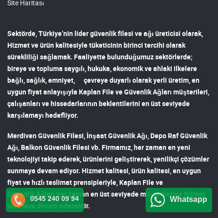
Site Haritası
Sektörde, Türkiye’nin lider
güvenlik filesi ve ağı
üreticisi olarak,
Hizmet ve ürün kalitesiyle tüketicinin birinci tercihi olarak
sürekliliği sağlamak. Faaliyette bulunduğumuz sektörlerde;
bireye ve topluma saygılı, hukuka, ekonomik ve ahlaki ilkelere
bağlı, sağlık, emniyet, çevreye duyarlı olarak yerli üretim, en
uygun fiyat anlayışıyla
Kaplan File ve Güvenlik Ağları
müşterileri,
çalışanları ve hissedarlarının beklentilerini en üst seviyede
karşılamayı hedefliyor.
Merdiven Güvenlik Filesi
,
İnşaat Güvenlik Ağı
,
Depo Raf Güvenlik
Ağı
,
Balkon Güvenlik Filesi
vb. Firmamız, her zaman en yeni
teknolojiyi takip ederek, ürünlerini geliştirerek, yenilikçi çözümler
sunmaya devam ediyor. Hizmet kalitesi, ürün kalitesi, en uygun
fiyat ve hızlı teslimat prensipleriyle,
Kaplan File ve
Güvenlik Ağları
her zaman en üst seviyede müşterilerine hizmet
0545 240 09 94
Whatsapp
sunmaya devam edecektir.