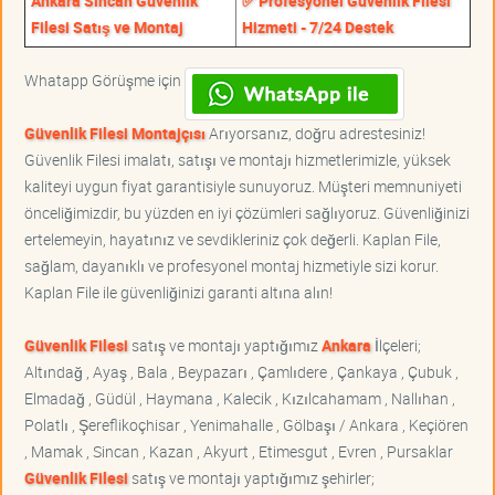
Ankara Sincan Güvenlik
✅ Profesyonel Güvenlik Filesi
Filesi Satış ve Montaj
Hizmeti - 7/24 Destek
Whatapp Görüşme için
Güvenlik Filesi Montajçısı
Arıyorsanız, doğru adrestesiniz!
Güvenlik Filesi imalatı, satışı ve montajı hizmetlerimizle, yüksek
kaliteyi uygun fiyat garantisiyle sunuyoruz. Müşteri memnuniyeti
önceliğimizdir, bu yüzden en iyi çözümleri sağlıyoruz. Güvenliğinizi
ertelemeyin, hayatınız ve sevdikleriniz çok değerli. Kaplan File,
sağlam, dayanıklı ve profesyonel montaj hizmetiyle sizi korur.
Kaplan File ile güvenliğinizi garanti altına alın!
Güvenlik Filesi
satış ve montajı yaptığımız
Ankara
İlçeleri;
Altındağ , Ayaş , Bala , Beypazarı , Çamlıdere , Çankaya , Çubuk ,
Elmadağ , Güdül , Haymana , Kalecik , Kızılcahamam , Nallıhan ,
Polatlı , Şereflikoçhisar , Yenimahalle , Gölbaşı / Ankara , Keçiören
, Mamak , Sincan , Kazan , Akyurt , Etimesgut , Evren , Pursaklar
Güvenlik Filesi
satış ve montajı yaptığımız şehirler;