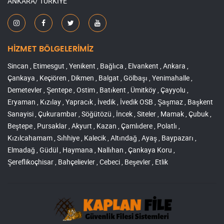
ANKARA/ TÜRKİYE
HİZMET BÖLGELERİMİZ
Sincan , Etimesgut , Yenikent , Bağlıca , Elvankent , Ankara ,
Çankaya , Keçiören , Dikmen , Balgat , Gölbaşı , Yenimahalle ,
Demetevler , Şentepe , Ostim , Batıkent , Ümitköy , Çayyolu ,
Eryaman , Kızılay , Yapracık , İvedik , İvedik OSB , Şaşmaz , Başkent
Sanayisi , Çukurambar , Söğütözü , İncek , Siteler , Mamak , Çubuk ,
Beştepe , Pursaklar , Akyurt , Kazan , Çamlıdere , Polatlı ,
Kızılcahamam , Sıhhiye , Kalecik , Altındağ , Ayaş , Baypazarı ,
Elmadağ , Güdül , Haymana , Nallıhan , Çankaya Koru ,
Şereflikoçhisar , Bahçelievler , Cebeci , Beşevler , Etlik