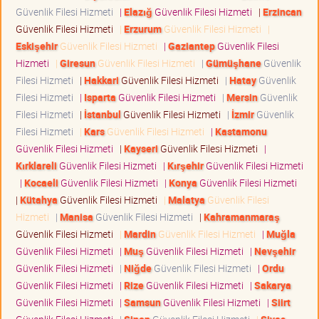
Güvenlik Filesi Hizmeti
|
Elazığ
Güvenlik Filesi Hizmeti
|
Erzincan
Güvenlik Filesi Hizmeti
|
Erzurum
Güvenlik Filesi Hizmeti
|
Eskişehir
Güvenlik Filesi Hizmeti
|
Gaziantep
Güvenlik Filesi
Hizmeti
|
Giresun
Güvenlik Filesi Hizmeti
|
Gümüşhane
Güvenlik
Filesi Hizmeti
|
Hakkari
Güvenlik Filesi Hizmeti
|
Hatay
Güvenlik
Filesi Hizmeti
|
Isparta
Güvenlik Filesi Hizmeti
|
Mersin
Güvenlik
Filesi Hizmeti
|
İstanbul
Güvenlik Filesi Hizmeti
|
İzmir
Güvenlik
Filesi Hizmeti
|
Kars
Güvenlik Filesi Hizmeti
|
Kastamonu
Güvenlik Filesi Hizmeti
|
Kayseri
Güvenlik Filesi Hizmeti
|
Kırklareli
Güvenlik Filesi Hizmeti
|
Kırşehir
Güvenlik Filesi Hizmeti
|
Kocaeli
Güvenlik Filesi Hizmeti
|
Konya
Güvenlik Filesi Hizmeti
|
Kütahya
Güvenlik Filesi Hizmeti
|
Malatya
Güvenlik Filesi
Hizmeti
|
Manisa
Güvenlik Filesi Hizmeti
|
Kahramanmaraş
Güvenlik Filesi Hizmeti
|
Mardin
Güvenlik Filesi Hizmeti
|
Muğla
Güvenlik Filesi Hizmeti
|
Muş
Güvenlik Filesi Hizmeti
|
Nevşehir
Güvenlik Filesi Hizmeti
|
Niğde
Güvenlik Filesi Hizmeti
|
Ordu
Güvenlik Filesi Hizmeti
|
Rize
Güvenlik Filesi Hizmeti
|
Sakarya
Güvenlik Filesi Hizmeti
|
Samsun
Güvenlik Filesi Hizmeti
|
Siirt