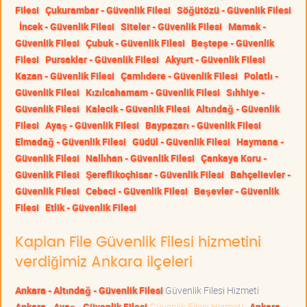
Filesi
Çukurambar - Güvenlik Filesi
Söğütözü - Güvenlik Filesi
İncek - Güvenlik Filesi
Siteler - Güvenlik Filesi
Mamak -
Güvenlik Filesi
Çubuk - Güvenlik Filesi
Beştepe - Güvenlik
Filesi
Pursaklar - Güvenlik Filesi
Akyurt - Güvenlik Filesi
Kazan - Güvenlik Filesi
Çamlıdere - Güvenlik Filesi
Polatlı -
Güvenlik Filesi
Kızılcahamam - Güvenlik Filesi
Sıhhiye -
Güvenlik Filesi
Kalecik - Güvenlik Filesi
Altındağ - Güvenlik
Filesi
Ayaş - Güvenlik Filesi
Baypazarı - Güvenlik Filesi
Elmadağ - Güvenlik Filesi
Güdül - Güvenlik Filesi
Haymana -
Güvenlik Filesi
Nallıhan - Güvenlik Filesi
Çankaya Koru -
Güvenlik Filesi
Şereflikoçhisar - Güvenlik Filesi
Bahçelievler -
Güvenlik Filesi
Cebeci - Güvenlik Filesi
Beşevler - Güvenlik
Filesi
Etlik - Güvenlik Filesi
Kaplan File Güvenlik Filesi hizmetini
verdiğimiz Ankara ilçeleri
Ankara - Altındağ - Güvenlik Filesi
Güvenlik Filesi Hizmeti
Ankara - Ayaş - Güvenlik Filesi
Güvenlik Filesi Hizmeti
Ankara -