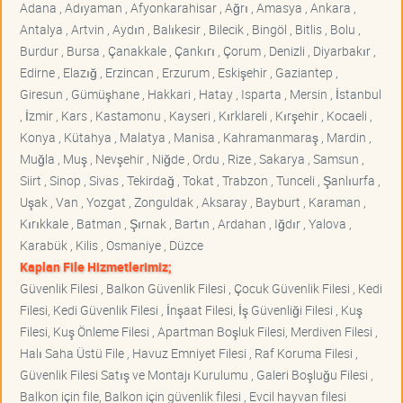
Adana , Adıyaman , Afyonkarahisar , Ağrı , Amasya , Ankara ,
Antalya , Artvin , Aydın , Balıkesir , Bilecik , Bingöl , Bitlis , Bolu ,
Burdur , Bursa , Çanakkale , Çankırı , Çorum , Denizli , Diyarbakır ,
Edirne , Elazığ , Erzincan , Erzurum , Eskişehir , Gaziantep ,
Giresun , Gümüşhane , Hakkari , Hatay , Isparta , Mersin , İstanbul
, İzmir , Kars , Kastamonu , Kayseri , Kırklareli , Kırşehir , Kocaeli ,
Konya , Kütahya , Malatya , Manisa , Kahramanmaraş , Mardin ,
Muğla , Muş , Nevşehir , Niğde , Ordu , Rize , Sakarya , Samsun ,
Siirt , Sinop , Sivas , Tekirdağ , Tokat , Trabzon , Tunceli , Şanlıurfa ,
Uşak , Van , Yozgat , Zonguldak , Aksaray , Bayburt , Karaman ,
Kırıkkale , Batman , Şırnak , Bartın , Ardahan , Iğdır , Yalova ,
Karabük , Kilis , Osmaniye , Düzce
Kaplan File Hizmetlerimiz;
Güvenlik Filesi , Balkon Güvenlik Filesi , Çocuk Güvenlik Filesi , Kedi
Filesi, Kedi Güvenlik Filesi , İnşaat Filesi, İş Güvenliği Filesi , Kuş
Filesi, Kuş Önleme Filesi , Apartman Boşluk Filesi, Merdiven Filesi ,
Halı Saha Üstü File , Havuz Emniyet Filesi , Raf Koruma Filesi ,
Güvenlik Filesi Satış ve Montajı Kurulumu , Galeri Boşluğu Filesi ,
Balkon için file, Balkon için güvenlik filesi , Evcil hayvan filesi