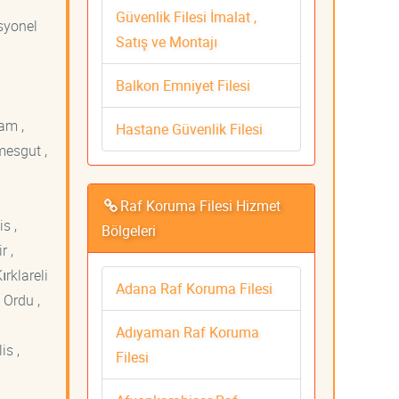
i
Güvenlik Filesi İmalat ,
esyonel
Satış ve Montajı
Balkon Emniyet Filesi
am ,
Hastane Güvenlik Filesi
mesgut ,
Raf Koruma Filesi Hizmet
s ,
Bölgeleri
r ,
ırklareli
Adana Raf Koruma Filesi
 Ordu ,
Adıyaman Raf Koruma
is ,
Filesi