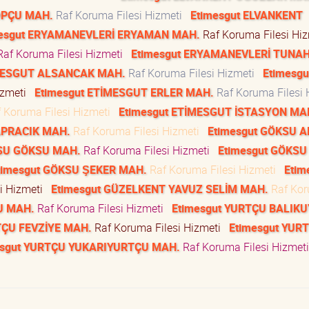
OPÇU MAH.
Raf Koruma Filesi Hizmeti
Etimesgut ELVANKENT
mesgut ERYAMANEVLERİ ERYAMAN MAH.
Raf Koruma Filesi Hi
af Koruma Filesi Hizmeti
Etimesgut ERYAMANEVLERİ TUNA
İMESGUT ALSANCAK MAH.
Raf Koruma Filesi Hizmeti
Etimesgu
izmeti
Etimesgut ETİMESGUT ERLER MAH.
Raf Koruma Filesi 
 Koruma Filesi Hizmeti
Etimesgut ETİMESGUT İSTASYON MA
APRACIK MAH.
Raf Koruma Filesi Hizmeti
Etimesgut GÖKSU A
KSU GÖKSU MAH.
Raf Koruma Filesi Hizmeti
Etimesgut GÖKSU
timesgut GÖKSU ŞEKER MAH.
Raf Koruma Filesi Hizmeti
Etim
i Hizmeti
Etimesgut GÜZELKENT YAVUZ SELİM MAH.
Raf Ko
U MAH.
Raf Koruma Filesi Hizmeti
Etimesgut YURTÇU BALIK
TÇU FEVZİYE MAH.
Raf Koruma Filesi Hizmeti
Etimesgut YUR
esgut YURTÇU YUKARIYURTÇU MAH.
Raf Koruma Filesi Hizme