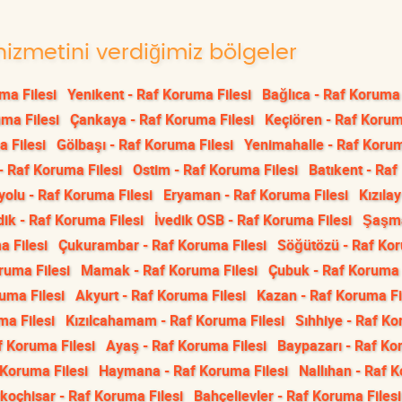
hizmetini verdiğimiz bölgeler
ma Filesi
Yenikent - Raf Koruma Filesi
Bağlıca - Raf Koruma 
ma Filesi
Çankaya - Raf Koruma Filesi
Keçiören - Raf Korum
a Filesi
Gölbaşı - Raf Koruma Filesi
Yenimahalle - Raf Koru
- Raf Koruma Filesi
Ostim - Raf Koruma Filesi
Batıkent - Raf
yolu - Raf Koruma Filesi
Eryaman - Raf Koruma Filesi
Kızılay
dik - Raf Koruma Filesi
İvedik OSB - Raf Koruma Filesi
Şaşma
a Filesi
Çukurambar - Raf Koruma Filesi
Söğütözü - Raf Ko
oruma Filesi
Mamak - Raf Koruma Filesi
Çubuk - Raf Koruma 
uma Filesi
Akyurt - Raf Koruma Filesi
Kazan - Raf Koruma Fi
ma Filesi
Kızılcahamam - Raf Koruma Filesi
Sıhhiye - Raf K
f Koruma Filesi
Ayaş - Raf Koruma Filesi
Baypazarı - Raf K
 Koruma Filesi
Haymana - Raf Koruma Filesi
Nallıhan - Raf 
ikoçhisar - Raf Koruma Filesi
Bahçelievler - Raf Koruma Filesi