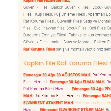
Kaplan File Hizmetlerimiz;
Güvenlik Filesi , Balkon Güvenlik Filesi , Çocuk Güven
Filesi , Kuş Filesi, Kuş Önleme Filesi , Apartman Boş
Raf Koruma Filesi , Güvenlik Filesi Satış ve Montajı
filesi , Evcil hayvan filesi Çocuk Filesi Kedi File
Durdurma Emniyet Filesi , Fabrika içi kuş konmaz fi
Güvenlik Filesi İmalat , Satış ve Montajı , Balkon E
Raf Koruma Filesi
satış ve montajı yaptığımız şehir
Kaplan File Raf Koruma Filesi 
Etimesgut 30.Ağu 30 AĞUSTOS MAH.
Raf Koruma
Filesi Hizmeti
Etimesgut 30.Ağu ELVAN MAH.
Ra
Raf Koruma Filesi Hizmeti
Etimesgut 30.Ağu Pİ
MAH.
Raf Koruma Filesi Hizmeti
Etimesgut BA
ELVANKENT ATAKENT MAH.
Raf Koruma Filesi 
Hizmeti
Etimesgut ELVANKENT ETİLER MAH.
Raf