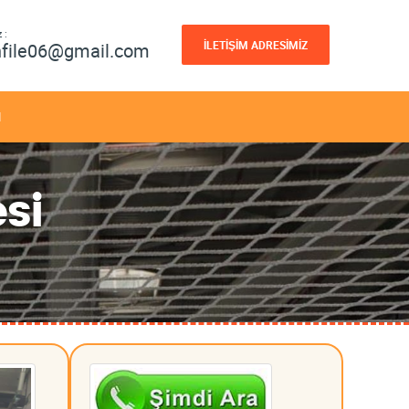
 :
İLETİŞİM ADRESİMİZ
nfile06@gmail.com
M
si