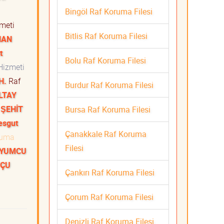
Bingöl Raf Koruma Filesi
zmeti
Bitlis Raf Koruma Filesi
HAN
t
Bolu Raf Koruma Filesi
Hizmeti
H.
Raf
Burdur Raf Koruma Filesi
LTAY
 ŞEHİT
Bursa Raf Koruma Filesi
esgut
Çanakkale Raf Koruma
ruma
Filesi
UYUMCU
TÇU
Çankırı Raf Koruma Filesi
ti
Çorum Raf Koruma Filesi
Denizli Raf Koruma Filesi