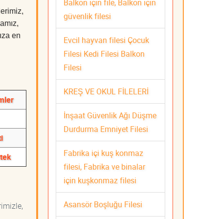
Balkon için file, Balkon için
erimiz,
güvenlik filesi
mamız,
nıza en
Evcil hayvan filesi Çocuk
Filesi Kedi Filesi Balkon
Filesi
KREŞ VE OKUL FİLELERİ
mler
İnşaat Güvenlik Ağı Düşme
Durdurma Emniyet Filesi
i
Fabrika içi kuş konmaz
stek
filesi, Fabrika ve binalar
için kuşkonmaz filesi
Asansör Boşluğu Filesi
imizle,