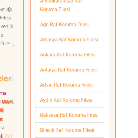
Afyonkarahisar Raf
venliği
Koruma Filesi
ilesi ,
Ağrı Raf Koruma Filesi
üvenlik
me
Amasya Raf Koruma Filesi
ilesi ,
Ankara Raf Koruma Filesi
Antalya Raf Koruma Filesi
leri
Artvin Raf Koruma Filesi
uma
Aydın Raf Koruma Filesi
R MAH.
Rİ
Balıkesir Raf Koruma Filesi
t
si
Bilecik Raf Koruma Filesi
H.
Raf