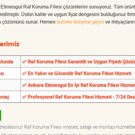
ara Etimesgut Raf Koruma Filesi çözümlerini sunuyoruz. Tüm ürünl
üretilmiştir. Üstün kalite ve uygun fiyat dengesini bulduğunuz fir
oruma çözümünü sunar. Hemen
bizimle iletişime geçin
ve ihtiyaçları
erimiz
kkında
✅ Raf Koruma Filesi Garantili ve Uygun Fiyatlı Çözü
sı
✅ En Yakın ve Güvenilir Raf Koruma Filesi Hizmeti
✅ Ankara Etimesgut En İyi Raf Koruma Filesi Hizmet
ntaj
✅ Profesyonel Raf Koruma Filesi Hizmeti - 7/24 De
restesiniz! Raf Koruma Filesi imalatı, satışı ve montajı hizmetler