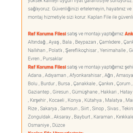
yüksek kaliteyi uygun fiyat garantisiyle sunuyoruz
sağlıyoruz. Güvenliğinizi ertelemeyin, hayatınız ve 
montaj hizmetiyle sizi korur. Kaplan File ile güvenli
Raf Koruma Filesi
satış ve montajı yaptığımız
Ank
Altındağ , Ayaş , Bala , Beypazarı , Çamlıdere , Ç
Nallıhan , Polatlı , Şereflikoçhisar , Yenimahalle ,
Evren , Pursaklar
Raf Koruma Filesi
satış ve montajı yaptığımız şehir
Adana , Adıyaman , Afyonkarahisar , Ağrı , Amasya , An
Bolu , Burdur , Bursa , Çanakkale , Çankırı , Çorum , D
Gaziantep , Giresun , Gümüşhane , Hakkari , Hatay , I
, Kırşehir , Kocaeli , Konya , Kütahya , Malatya , 
Rize , Sakarya , Samsun , Siirt , Sinop , Sivas , Teki
Zonguldak , Aksaray , Bayburt , Karaman , Kırıkkale ,
Osmaniye , Düzce