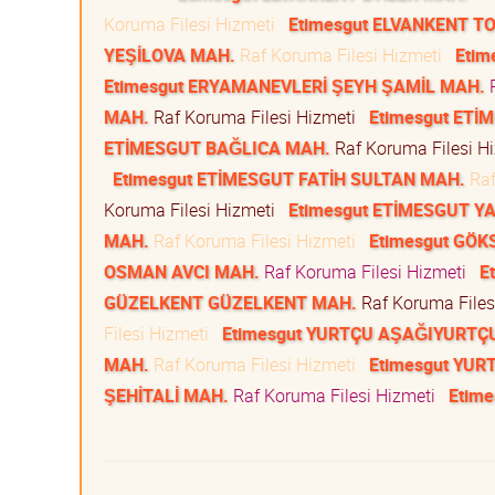
Koruma Filesi Hizmeti
Etimesgut ELVANKENT T
YEŞİLOVA MAH.
Raf Koruma Filesi Hizmeti
Eti
Etimesgut ERYAMANEVLERİ ŞEYH ŞAMİL MAH.
R
MAH.
Raf Koruma Filesi Hizmeti
Etimesgut ET
ETİMESGUT BAĞLICA MAH.
Raf Koruma Filesi H
Etimesgut ETİMESGUT FATİH SULTAN MAH.
Raf
Koruma Filesi Hizmeti
Etimesgut ETİMESGUT Y
MAH.
Raf Koruma Filesi Hizmeti
Etimesgut GÖ
OSMAN AVCI MAH.
Raf Koruma Filesi Hizmeti
E
GÜZELKENT GÜZELKENT MAH.
Raf Koruma Files
Filesi Hizmeti
Etimesgut YURTÇU AŞAĞIYURTÇ
MAH.
Raf Koruma Filesi Hizmeti
Etimesgut YUR
ŞEHİTALİ MAH.
Raf Koruma Filesi Hizmeti
Etim