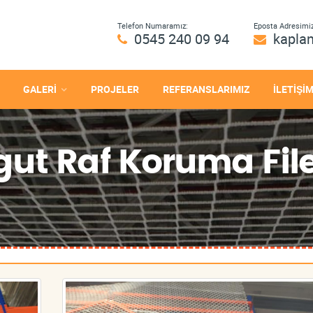
Telefon Numaramız:
Eposta Adresimiz
0545 240 09 94
kapla
GALERİ
PROJELER
REFERANSLARIMIZ
İLETİŞİ
ut Raf Koruma File