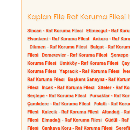
Kaplan File Raf Koruma Filesi 
Sincan - Raf Koruma Filesi
Etimesgut - Raf Koru
Elvankent - Raf Koruma Filesi
Ankara - Raf Koru
Dikmen - Raf Koruma Filesi
Balgat - Raf Korum
Filesi
Demetevler - Raf Koruma Filesi
Şentepe 
Koruma Filesi
Ümitköy - Raf Koruma Filesi
Çay
Koruma Filesi
Yapracık - Raf Koruma Filesi
İve
Raf Koruma Filesi
Başkent Sanayisi - Raf Korum
Filesi
İncek - Raf Koruma Filesi
Siteler - Raf K
Beştepe - Raf Koruma Filesi
Pursaklar - Raf Kor
Çamlıdere - Raf Koruma Filesi
Polatlı - Raf Koru
Filesi
Kalecik - Raf Koruma Filesi
Altındağ - Ra
Filesi
Elmadağ - Raf Koruma Filesi
Güdül - Raf
Filesi
Çankaya Koru - Raf Koruma Filesi
Şerefl