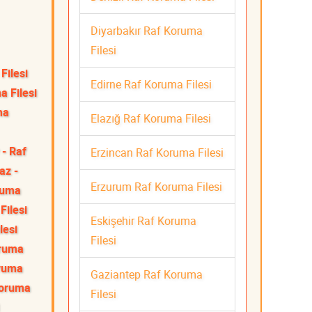
Diyarbakır Raf Koruma
Filesi
Filesi
Edirne Raf Koruma Filesi
a Filesi
ma
Elazığ Raf Koruma Filesi
 - Raf
Erzincan Raf Koruma Filesi
z -
Erzurum Raf Koruma Filesi
ruma
Filesi
Eskişehir Raf Koruma
lesi
Filesi
oruma
oruma
Gaziantep Raf Koruma
Koruma
Filesi