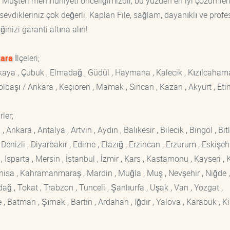
. Müşteri memnuniyeti önceliğimizdir, bu yüzden en iyi çözümler
sevdikleriniz çok değerli. Kaplan File, sağlam, dayanıklı ve prof
ğinizi garanti altına alın!
ara
İlçeleri;
ankaya , Çubuk , Elmadağ , Güdül , Haymana , Kalecik , Kızılcaham
 Gölbaşı / Ankara , Keçiören , Mamak , Sincan , Kazan , Akyurt , Eti
ler;
kara , Antalya , Artvin , Aydın , Balıkesir , Bilecik , Bingöl , Bitli
enizli , Diyarbakır , Edirne , Elazığ , Erzincan , Erzurum , Eskişehi
sparta , Mersin , İstanbul , İzmir , Kars , Kastamonu , Kayseri , K
Manisa , Kahramanmaraş , Mardin , Muğla , Muş , Nevşehir , Niğde ,
rdağ , Tokat , Trabzon , Tunceli , Şanlıurfa , Uşak , Van , Yozgat ,
 Batman , Şırnak , Bartın , Ardahan , Iğdır , Yalova , Karabük , Kil