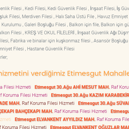
lik Filesi , Kedi Filesi, Kedi Güvenlik Filesi , İnşaat Filesi, İş Gü
luk Filesi, Merdiven Filesi , Halı Saha Üstü File , Havuz Emniyet F
 Kurulumu , Galeri Boşluğu Filesi , Balkon için file, Balkon için g
si Balkon Filesi , KREŞ VE OKUL FİLELERİ , İnşaat Güvenlik Ağı Düş
lesi, Fabrika ve binalar için kuşkonmaz filesi , Asansör Boşluğu F
mniyet Filesi , Hastane Güvenlik Filesi
ler;
hizmetini verdiğimiz Etimesgut Mahalle
 Filesi Hizmeti
Etimesgut 30.Ağu AHİ MESUT MAH.
Raf Kor
f Koruma Filesi Hizmeti
Etimesgut 30.Ağu KAZIM KARABEKİ
YADE MAH.
Raf Koruma Filesi Hizmeti
Etimesgut 30.Ağu SÜVA
HÇEKAPI BAHÇEKAPI MAH.
Raf Koruma Filesi Hizmeti
Etimesgu
Hizmeti
Etimesgut ELVANKENT AYYILDIZ MAH.
Raf Koruma File
 Koruma Filesi Hizmeti
Etimesgut ELVANKENT OĞUZLAR MA