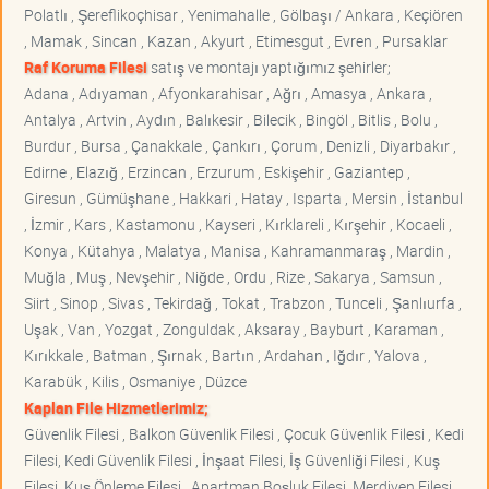
Polatlı , Şereflikoçhisar , Yenimahalle , Gölbaşı / Ankara , Keçiören
, Mamak , Sincan , Kazan , Akyurt , Etimesgut , Evren , Pursaklar
Raf Koruma Filesi
satış ve montajı yaptığımız şehirler;
Adana , Adıyaman , Afyonkarahisar , Ağrı , Amasya , Ankara ,
Antalya , Artvin , Aydın , Balıkesir , Bilecik , Bingöl , Bitlis , Bolu ,
Burdur , Bursa , Çanakkale , Çankırı , Çorum , Denizli , Diyarbakır ,
Edirne , Elazığ , Erzincan , Erzurum , Eskişehir , Gaziantep ,
Giresun , Gümüşhane , Hakkari , Hatay , Isparta , Mersin , İstanbul
, İzmir , Kars , Kastamonu , Kayseri , Kırklareli , Kırşehir , Kocaeli ,
Konya , Kütahya , Malatya , Manisa , Kahramanmaraş , Mardin ,
Muğla , Muş , Nevşehir , Niğde , Ordu , Rize , Sakarya , Samsun ,
Siirt , Sinop , Sivas , Tekirdağ , Tokat , Trabzon , Tunceli , Şanlıurfa ,
Uşak , Van , Yozgat , Zonguldak , Aksaray , Bayburt , Karaman ,
Kırıkkale , Batman , Şırnak , Bartın , Ardahan , Iğdır , Yalova ,
Karabük , Kilis , Osmaniye , Düzce
Kaplan File Hizmetlerimiz;
Güvenlik Filesi , Balkon Güvenlik Filesi , Çocuk Güvenlik Filesi , Kedi
Filesi, Kedi Güvenlik Filesi , İnşaat Filesi, İş Güvenliği Filesi , Kuş
Filesi, Kuş Önleme Filesi , Apartman Boşluk Filesi, Merdiven Filesi ,