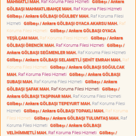
MAHMATLI MAH.
Raf Koruma Filesi Hizmeti
Gölbaşı / Ankara
GÖLBAŞI MAHMATLIBAHÇE MAH.
Raf Koruma Filesi Hizmeti
Gölbaşı / Ankara GÖLBAŞI OĞULBEY MAH.
Raf Koruma Filesi
Hizmeti
Gölbaşı / Ankara GÖLBAŞI OYACA AKARSU MAH.
Raf
Koruma Filesi Hizmeti
Gölbaşı / Ankara GÖLBAŞI OYACA
YEŞİLÇAM MAH.
Raf Koruma Filesi Hizmeti
Gölbaşı / Ankara
GÖLBAŞI ÖRENCİK MAH.
Raf Koruma Filesi Hizmeti
Gölbaşı /
Ankara GÖLBAŞI SEĞMENLER MAH.
Raf Koruma Filesi Hizmeti
Gölbaşı / Ankara GÖLBAŞI SELAMETLİ ŞEHİT EMRAH MAH.
Raf
Koruma Filesi Hizmeti
Gölbaşı / Ankara GÖLBAŞI SOĞULCAK
MAH.
Raf Koruma Filesi Hizmeti
Gölbaşı / Ankara GÖLBAŞI
SUBAŞI MAH.
Raf Koruma Filesi Hizmeti
Gölbaşı / Ankara
GÖLBAŞI ŞAFAK MAH.
Raf Koruma Filesi Hizmeti
Gölbaşı /
Ankara GÖLBAŞI TAŞPINAR MAH.
Raf Koruma Filesi Hizmeti
Gölbaşı / Ankara GÖLBAŞI TEPEYURT MAH.
Raf Koruma Filesi
Hizmeti
Gölbaşı / Ankara GÖLBAŞI TOPAKLI MAH.
Raf Koruma
Filesi Hizmeti
Gölbaşı / Ankara GÖLBAŞI TULUMTAŞ MAH.
Raf
Koruma Filesi Hizmeti
Gölbaşı / Ankara GÖLBAŞI
VELİHİMMETLİ MAH.
Raf Koruma Filesi Hizmeti
Gölbaşı /