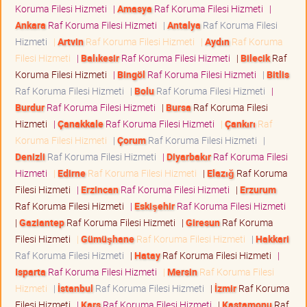
Koruma Filesi Hizmeti
|
Amasya
Raf Koruma Filesi Hizmeti
|
Ankara
Raf Koruma Filesi Hizmeti
|
Antalya
Raf Koruma Filesi
Hizmeti
|
Artvin
Raf Koruma Filesi Hizmeti
|
Aydın
Raf Koruma
Filesi Hizmeti
|
Balıkesir
Raf Koruma Filesi Hizmeti
|
Bilecik
Raf
Koruma Filesi Hizmeti
|
Bingöl
Raf Koruma Filesi Hizmeti
|
Bitlis
Raf Koruma Filesi Hizmeti
|
Bolu
Raf Koruma Filesi Hizmeti
|
Burdur
Raf Koruma Filesi Hizmeti
|
Bursa
Raf Koruma Filesi
Hizmeti
|
Çanakkale
Raf Koruma Filesi Hizmeti
|
Çankırı
Raf
Koruma Filesi Hizmeti
|
Çorum
Raf Koruma Filesi Hizmeti
|
Denizli
Raf Koruma Filesi Hizmeti
|
Diyarbakır
Raf Koruma Filesi
Hizmeti
|
Edirne
Raf Koruma Filesi Hizmeti
|
Elazığ
Raf Koruma
Filesi Hizmeti
|
Erzincan
Raf Koruma Filesi Hizmeti
|
Erzurum
Raf Koruma Filesi Hizmeti
|
Eskişehir
Raf Koruma Filesi Hizmeti
|
Gaziantep
Raf Koruma Filesi Hizmeti
|
Giresun
Raf Koruma
Filesi Hizmeti
|
Gümüşhane
Raf Koruma Filesi Hizmeti
|
Hakkari
Raf Koruma Filesi Hizmeti
|
Hatay
Raf Koruma Filesi Hizmeti
|
Isparta
Raf Koruma Filesi Hizmeti
|
Mersin
Raf Koruma Filesi
Hizmeti
|
İstanbul
Raf Koruma Filesi Hizmeti
|
İzmir
Raf Koruma
Filesi Hizmeti
|
Kars
Raf Koruma Filesi Hizmeti
|
Kastamonu
Raf