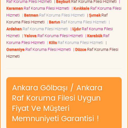
Raf Koruma Filesi Hizmeti
|
Bayburt
Raf Koruma Filesi Hizmeti
|
Karaman
Raf Koruma Filesi Hizmeti
|
Kırıkkale
Raf Koruma Filesi
Hizmeti
|
Batman
Raf Koruma Filesi Hizmeti
|
Şırnak
Raf
Koruma Filesi Hizmeti
|
Bartın
Raf Koruma Filesi Hizmeti
|
Ardahan
Raf Koruma Filesi Hizmeti
|
Iğdır
Raf Koruma Filesi
Hizmeti
|
Yalova
Raf Koruma Filesi Hizmeti
|
Karabük
Raf
Koruma Filesi Hizmeti
|
Kilis
Raf Koruma Filesi Hizmeti
|
Osmaniye
Raf Koruma Filesi Hizmeti
|
Düzce
Raf Koruma Filesi
Hizmeti
Ankara Gölbaşı / Ankara
Raf Koruma Filesi Uygun
Fiyat Ve Müşteri
Memnuniyeti Garantisi !