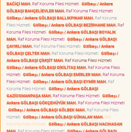
BAĞİÇİ MAH.
Raf Koruma Filesi Hizmeti
Gölbaşı / Ankara
GÖLBAŞI BAHÇELİEVLER MAH.
Raf Koruma Filesi Hizmeti
Gölbaşı / Ankara GÖLBAŞI BALLIKPINAR MAH.
Raf Koruma
Filesi Hizmeti
Gölbaşı / Ankara GÖLBAŞI BEZİRHANE MAH.
Raf
Koruma Filesi Hizmeti
Gölbaşı / Ankara GÖLBAŞI BOYALIK
MAH.
Raf Koruma Filesi Hizmeti
Gölbaşı / Ankara GÖLBAŞI
ÇAYIRLI MAH.
Raf Koruma Filesi Hizmeti
Gölbaşı / Ankara
GÖLBAŞI ÇELTEK MAH.
Raf Koruma Filesi Hizmeti
Gölbaşı /
Ankara GÖLBAŞI ÇİMŞİT MAH.
Raf Koruma Filesi Hizmeti
Gölbaşı / Ankara GÖLBAŞI DİKİLİTAŞ MAH.
Raf Koruma Filesi
Hizmeti
Gölbaşı / Ankara GÖLBAŞI EMİRLER MAH.
Raf Koruma
Filesi Hizmeti
Gölbaşı / Ankara GÖLBAŞI EYMİR MAH.
Raf
Koruma Filesi Hizmeti
Gölbaşı / Ankara GÖLBAŞI
GAZİOSMANPAŞA MAH.
Raf Koruma Filesi Hizmeti
Gölbaşı /
Ankara GÖLBAŞI GÖKÇEHÜYÜK MAH.
Raf Koruma Filesi Hizmeti
Gölbaşı / Ankara GÖLBAŞI GÖLBEK MAH.
Raf Koruma Filesi
Hizmeti
Gölbaşı / Ankara GÖLBAŞI GÜNALAN MAH.
Raf
Koruma Filesi Hizmeti
Gölbaşı / Ankara GÖLBAŞI HACIHASAN
MAH.
Raf Koruma Filesi Hizmeti
Gölbaşı / Ankara GÖLBAŞI