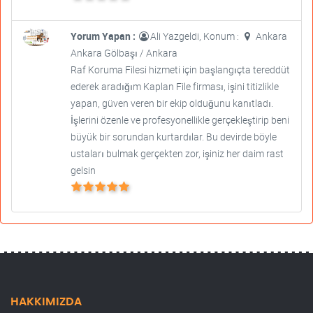
Yorum Yapan :
Ali Yazgeldi, Konum :
Ankara
Ankara Gölbaşı / Ankara
Raf Koruma Filesi hizmeti için başlangıçta tereddüt
ederek aradığım Kaplan File firması, işini titizlikle
yapan, güven veren bir ekip olduğunu kanıtladı.
İşlerini özenle ve profesyonellikle gerçekleştirip beni
büyük bir sorundan kurtardılar. Bu devirde böyle
ustaları bulmak gerçekten zor, işiniz her daim rast
gelsin
HAKKIMIZDA