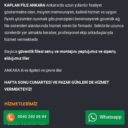
KAPLAN FİLE ANKARA
Ankara'da uzun yıllardır faaliyet
göstermekte olan, müşteri memnuniyeti, kaliteli hizmet ve uygun
fiyatlı çözümleri sunmak gibi prensipleri benimseyerek güvenlik ağ
file sistemleri alanlarında hizmet veren bir firmadır. Sektörde uzunca
sürelerdir yer almakla beraber, profesyonel ekip arkadaşlarıyla
hizmet vermektedir.
Başlıca
güvenlik filesi satış ve montajını yaptığımız ve sipariş
aldığımız iller
ANKARA ili ve ilçeleri ve çevre iller
HAFTA SONU CUMARTESİ VE PAZAR GÜNLERİ DE HİZMET
VERMEKTEYİZ!
HİZMETLERİMİZ
Güvenlik Filesi
0545 240 09 94
Whatsapp
Balkon Güvenlik Filesi