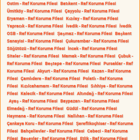
Ostim - Raf Koruma Filesi
Batıkent - Raf Koruma Filesi
Ümitköy - Raf Koruma Filesi
Çayyolu - Raf Koruma Filesi
Eryaman - Raf Koruma Filesi
Kızılay - Raf Koruma Filesi
Yapracık - Raf Koruma Filesi
İvedik - Raf Koruma Filesi
İvedik
OSB - Raf Koruma Filesi
Şaşmaz - Raf Koruma Filesi
Başkent
Sanayisi - Raf Koruma Filesi
Çukurambar - Raf Koruma Filesi
Söğütözü - Raf Koruma Filesi
İncek - Raf Koruma Filesi
Siteler - Raf Koruma Filesi
Mamak - Raf Koruma Filesi
Çubuk -
Raf Koruma Filesi
Beştepe - Raf Koruma Filesi
Pursaklar - Raf
Koruma Filesi
Akyurt - Raf Koruma Filesi
Kazan - Raf Koruma
Filesi
Çamlıdere - Raf Koruma Filesi
Polatlı - Raf Koruma
Filesi
Kızılcahamam - Raf Koruma Filesi
Sıhhiye - Raf Koruma
Filesi
Kalecik - Raf Koruma Filesi
Altındağ - Raf Koruma Filesi
Ayaş - Raf Koruma Filesi
Baypazarı - Raf Koruma Filesi
Elmadağ - Raf Koruma Filesi
Güdül - Raf Koruma Filesi
Haymana - Raf Koruma Filesi
Nallıhan - Raf Koruma Filesi
Çankaya Koru - Raf Koruma Filesi
Şereflikoçhisar - Raf Koruma
Filesi
Bahçelievler - Raf Koruma Filesi
Cebeci - Raf Koruma
Filesi
Beşevler - Raf Koruma Filesi
Etlik - Raf Koruma Filesi