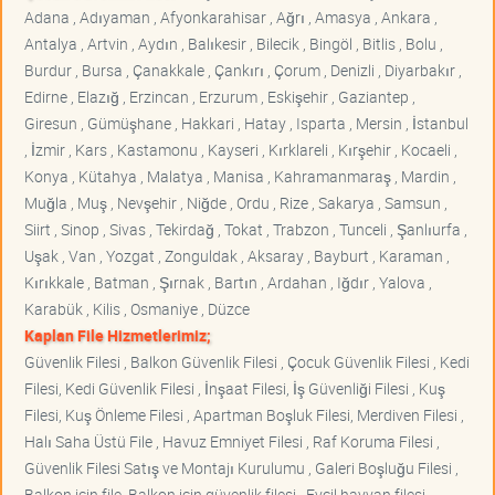
Adana , Adıyaman , Afyonkarahisar , Ağrı , Amasya , Ankara ,
Antalya , Artvin , Aydın , Balıkesir , Bilecik , Bingöl , Bitlis , Bolu ,
Burdur , Bursa , Çanakkale , Çankırı , Çorum , Denizli , Diyarbakır ,
Edirne , Elazığ , Erzincan , Erzurum , Eskişehir , Gaziantep ,
Giresun , Gümüşhane , Hakkari , Hatay , Isparta , Mersin , İstanbul
, İzmir , Kars , Kastamonu , Kayseri , Kırklareli , Kırşehir , Kocaeli ,
Konya , Kütahya , Malatya , Manisa , Kahramanmaraş , Mardin ,
Muğla , Muş , Nevşehir , Niğde , Ordu , Rize , Sakarya , Samsun ,
Siirt , Sinop , Sivas , Tekirdağ , Tokat , Trabzon , Tunceli , Şanlıurfa ,
Uşak , Van , Yozgat , Zonguldak , Aksaray , Bayburt , Karaman ,
Kırıkkale , Batman , Şırnak , Bartın , Ardahan , Iğdır , Yalova ,
Karabük , Kilis , Osmaniye , Düzce
Kaplan File Hizmetlerimiz;
Güvenlik Filesi , Balkon Güvenlik Filesi , Çocuk Güvenlik Filesi , Kedi
Filesi, Kedi Güvenlik Filesi , İnşaat Filesi, İş Güvenliği Filesi , Kuş
Filesi, Kuş Önleme Filesi , Apartman Boşluk Filesi, Merdiven Filesi ,
Halı Saha Üstü File , Havuz Emniyet Filesi , Raf Koruma Filesi ,
Güvenlik Filesi Satış ve Montajı Kurulumu , Galeri Boşluğu Filesi ,
Balkon için file, Balkon için güvenlik filesi , Evcil hayvan filesi