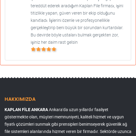
tereddüt ederek aradığım Kaplan File firması, işini
titizlikle yapan, güven veren bir ekip olduğunu
kanıtladı. İşlerini özenle ve profesyonellikle
gerçekleştirip beni büyük bir sorundan kurtardılar.
Bu devirde böyle ustaları bulmak gerçekten zor,
işiniz her daim rast gelsin
HAKKIMIZDA
KAPLAN FİLE ANKARA
Ankara'da uzun yıllardır faaliyet
göstermekte olan, müşteri memnuniyeti, kaliteli hizmet ve uygun
fiyatlı çözümleri sunmak gibi prensipleri benimseyerek güvenlik ağ
file sistemleri alanlarında hizmet veren bir firmadır. Sektörde uzunca