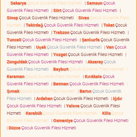
|
Sakarya
Çocuk Güvenlik Filesi Hizmeti
|
Samsun
Çocuk
Güvenlik Filesi Hizmeti
|
Siirt
Çocuk Güvenlik Filesi Hizmeti
|
Sinop
Çocuk Güvenlik Filesi Hizmeti
|
Sivas
Çocuk Güvenlik Filesi
Hizmeti
|
Tekirdağ
Çocuk Güvenlik Filesi Hizmeti
|
Tokat
Çocuk
Güvenlik Filesi Hizmeti
|
Trabzon
Çocuk Güvenlik Filesi Hizmeti
|
Tunceli
Çocuk Güvenlik Filesi Hizmeti
|
Şanlıurfa
Çocuk Güvenlik
Filesi Hizmeti
|
Uşak
Çocuk Güvenlik Filesi Hizmeti
|
Van
Çocuk
Güvenlik Filesi Hizmeti
|
Yozgat
Çocuk Güvenlik Filesi Hizmeti
|
Zonguldak
Çocuk Güvenlik Filesi Hizmeti
|
Aksaray
Çocuk
Güvenlik Filesi Hizmeti
|
Bayburt
Çocuk Güvenlik Filesi Hizmeti
|
Karaman
Çocuk Güvenlik Filesi Hizmeti
|
Kırıkkale
Çocuk
Güvenlik Filesi Hizmeti
|
Batman
Çocuk Güvenlik Filesi Hizmeti
|
Şırnak
Çocuk Güvenlik Filesi Hizmeti
|
Bartın
Çocuk Güvenlik
Filesi Hizmeti
|
Ardahan
Çocuk Güvenlik Filesi Hizmeti
|
Iğdır
Çocuk Güvenlik Filesi Hizmeti
|
Yalova
Çocuk Güvenlik Filesi
Hizmeti
|
Karabük
Çocuk Güvenlik Filesi Hizmeti
|
Kilis
Çocuk
Güvenlik Filesi Hizmeti
|
Osmaniye
Çocuk Güvenlik Filesi Hizmeti
|
Düzce
Çocuk Güvenlik Filesi Hizmeti