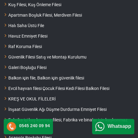
Kuş Filesi, Kuş Önleme Filesi
Apartman Boşluk Filesi, Merdiven Filesi
Halı Saha Üstü File
Havuz Emniyet Filesi
Raf Koruma Filesi
Güvenlik Filesi Satış ve Montajı Kurulumu
Galeri Boşluğu Filesi
Balkon için file, Balkon için güvenlik filesi
Evcil hayvan filesi Çocuk Filesi Kedi Filesi Balkon Filesi
KREŞ VE OKUL FİLELERİ
İnşaat Güvenlik Ağı Düşme Durdurma Emniyet Filesi
Fabrika içi kuş konmaz filesi, Fabrika ve binalar için kuşkonmaz
0545 240 09 94
Whatsapp
filesi
Asansör Boşluğu Filesi