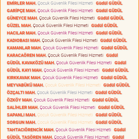
EMİRLER MAH.
Çocuk Güvenlik Filesi Hizmeti
Güdül GÜDÜL
GARİPÇE MAH.
Çocuk Güvenlik Filesi Hizmeti
Güdül GÜDÜL
GÜNEYCE MAH.
Çocuk Güvenlik Filesi Hizmeti
Güdül GÜDÜL
GÜZEL MAH.
Çocuk Güvenlik Filesi Hizmeti
Güdül GÜDÜL
HACILAR MAH.
Çocuk Güvenlik Filesi Hizmeti
Güdül GÜDÜL
KADIOBASI MAH.
Çocuk Güvenlik Filesi Hizmeti
Güdül GÜDÜL
KAMANLAR MAH.
Çocuk Güvenlik Filesi Hizmeti
Güdül GÜDÜL
KARACAÖREN MAH.
Çocuk Güvenlik Filesi Hizmeti
Güdül
GÜDÜL KAVAKÖZÜ MAH.
Çocuk Güvenlik Filesi Hizmeti
Güdül
GÜDÜL KAYI MAH.
Çocuk Güvenlik Filesi Hizmeti
Güdül GÜDÜL
KIRKKAVAK MAH.
Çocuk Güvenlik Filesi Hizmeti
Güdül GÜDÜL
MEYVABÜKÜ MAH.
Çocuk Güvenlik Filesi Hizmeti
Güdül GÜDÜL
ÖZÇALTI MAH.
Çocuk Güvenlik Filesi Hizmeti
Güdül GÜDÜL
ÖZKÖY MAH.
Çocuk Güvenlik Filesi Hizmeti
Güdül GÜDÜL
SALİHLER MAH.
Çocuk Güvenlik Filesi Hizmeti
Güdül GÜDÜL
SAPANLI MAH.
Çocuk Güvenlik Filesi Hizmeti
Güdül GÜDÜL
SORGUN MAH.
Çocuk Güvenlik Filesi Hizmeti
Güdül GÜDÜL
TAHTACIÖRENCİK MAH.
Çocuk Güvenlik Filesi Hizmeti
Güdül
GÜDÜL TAŞÖREN MAH.
Çocuk Güvenlik Filesi Hizmeti
Güdül