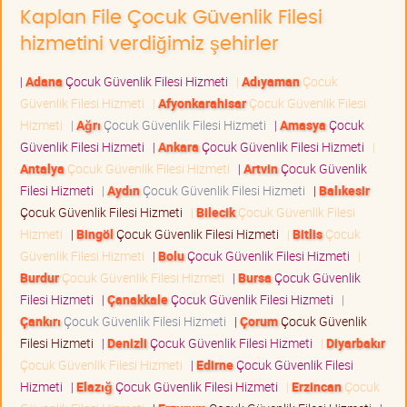
Kaplan File Çocuk Güvenlik Filesi
hizmetini verdiğimiz şehirler
|
Adana
Çocuk Güvenlik Filesi Hizmeti
|
Adıyaman
Çocuk
Güvenlik Filesi Hizmeti
|
Afyonkarahisar
Çocuk Güvenlik Filesi
Hizmeti
|
Ağrı
Çocuk Güvenlik Filesi Hizmeti
|
Amasya
Çocuk
Güvenlik Filesi Hizmeti
|
Ankara
Çocuk Güvenlik Filesi Hizmeti
|
Antalya
Çocuk Güvenlik Filesi Hizmeti
|
Artvin
Çocuk Güvenlik
Filesi Hizmeti
|
Aydın
Çocuk Güvenlik Filesi Hizmeti
|
Balıkesir
Çocuk Güvenlik Filesi Hizmeti
|
Bilecik
Çocuk Güvenlik Filesi
Hizmeti
|
Bingöl
Çocuk Güvenlik Filesi Hizmeti
|
Bitlis
Çocuk
Güvenlik Filesi Hizmeti
|
Bolu
Çocuk Güvenlik Filesi Hizmeti
|
Burdur
Çocuk Güvenlik Filesi Hizmeti
|
Bursa
Çocuk Güvenlik
Filesi Hizmeti
|
Çanakkale
Çocuk Güvenlik Filesi Hizmeti
|
Çankırı
Çocuk Güvenlik Filesi Hizmeti
|
Çorum
Çocuk Güvenlik
Filesi Hizmeti
|
Denizli
Çocuk Güvenlik Filesi Hizmeti
|
Diyarbakır
Çocuk Güvenlik Filesi Hizmeti
|
Edirne
Çocuk Güvenlik Filesi
Hizmeti
|
Elazığ
Çocuk Güvenlik Filesi Hizmeti
|
Erzincan
Çocuk