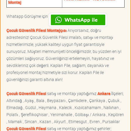
Montaj
Whatapp Görüşme için
Çocuk Güvenlik Filesi Montajçısı
Arıyorsanız, doğru
adrestesiniz! Çocuk Güvenlik Filesi imalatı, satışı ve montajı
hizmetlerimizle, yüksek kaliteyi uygun fiyat garantisiyle
sunuyoruz. Müşteri memnuniyeti önceliğimizdir, bu yüzden en iyi
çözümleri sağlıyoruz. Güvenliğinizi ertelemeyin, hayatınız ve
sevdikleriniz çok değerli. Kaplan File, sağlam, dayanıklı ve
profesyonel montaj hizmetiyle sizi korur. Kaplan File ile
güvenliğinizi garanti altına alın!
Çocuk Güvenlik Filesi
satış ve montajı yaptığımız
Ankara
İlçeleri;
Altındağ , Ayaş , Bala , Beypazarı , Çamlıdere , Çankaya , Çubuk ,
Elmadağ , Güdül , Haymana , Kalecik , Kızılcahamam , Nallıhan ,
Polatlı , Şereflikoçhisar , Yenimahalle , Gölbaşı / Ankara , Keçiören
, Mamak , Sincan , Kazan , Akyurt , Etimesgut , Evren , Pursaklar
Çocuk Güvenlik Filesi
satış ve montajı yaptığımız şehirler;