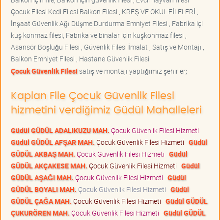
Çocuk Filesi Kedi Filesi Balkon Filesi , KREŞ VE OKUL FİLELERİ ,
İnşaat Güvenlik Ağı Düşme Durdurma Emniyet Filesi , Fabrika içi
kuş konmaz filesi, Fabrika ve binalar için kuşkonmaz filesi ,
Asansör Boşluğu Filesi , Güvenlik Filesi İmalat , Satış ve Montajı ,
Balkon Emniyet Filesi , Hastane Güvenlik Filesi
Çocuk Güvenlik Filesi
satış ve montajı yaptığımız şehirler;
Kaplan File Çocuk Güvenlik Filesi
hizmetini verdiğimiz Güdül Mahalleleri
Güdül GÜDÜL ADALIKUZU MAH.
Çocuk Güvenlik Filesi Hizmeti
Güdül GÜDÜL AFŞAR MAH.
Çocuk Güvenlik Filesi Hizmeti
Güdül
GÜDÜL AKBAŞ MAH.
Çocuk Güvenlik Filesi Hizmeti
Güdül
GÜDÜL AKÇAKESE MAH.
Çocuk Güvenlik Filesi Hizmeti
Güdül
GÜDÜL AŞAĞI MAH.
Çocuk Güvenlik Filesi Hizmeti
Güdül
GÜDÜL BOYALI MAH.
Çocuk Güvenlik Filesi Hizmeti
Güdül
GÜDÜL ÇAĞA MAH.
Çocuk Güvenlik Filesi Hizmeti
Güdül GÜDÜL
ÇUKURÖREN MAH.
Çocuk Güvenlik Filesi Hizmeti
Güdül GÜDÜL