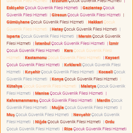
Güvenlik Filesi Hizmeti
|
Erzurum
Çocuk Güvenlik Filesi Hizmeti
|
Eskişehir
Çocuk Güvenlik Filesi Hizmeti
|
Gaziantep
Çocuk
Güvenlik Filesi Hizmeti
|
Giresun
Çocuk Güvenlik Filesi Hizmeti
|
Gümüşhane
Çocuk Güvenlik Filesi Hizmeti
|
Hakkari
Çocuk
Güvenlik Filesi Hizmeti
|
Hatay
Çocuk Güvenlik Filesi Hizmeti
|
Isparta
Çocuk Güvenlik Filesi Hizmeti
|
Mersin
Çocuk Güvenlik
Filesi Hizmeti
|
İstanbul
Çocuk Güvenlik Filesi Hizmeti
|
İzmir
Çocuk Güvenlik Filesi Hizmeti
|
Kars
Çocuk Güvenlik Filesi
Hizmeti
|
Kastamonu
Çocuk Güvenlik Filesi Hizmeti
|
Kayseri
Çocuk Güvenlik Filesi Hizmeti
|
Kırklareli
Çocuk Güvenlik Filesi
Hizmeti
|
Kırşehir
Çocuk Güvenlik Filesi Hizmeti
|
Kocaeli
Çocuk
Güvenlik Filesi Hizmeti
|
Konya
Çocuk Güvenlik Filesi Hizmeti
|
Kütahya
Çocuk Güvenlik Filesi Hizmeti
|
Malatya
Çocuk Güvenlik
Filesi Hizmeti
|
Manisa
Çocuk Güvenlik Filesi Hizmeti
|
Kahramanmaraş
Çocuk Güvenlik Filesi Hizmeti
|
Mardin
Çocuk
Güvenlik Filesi Hizmeti
|
Muğla
Çocuk Güvenlik Filesi Hizmeti
|
Muş
Çocuk Güvenlik Filesi Hizmeti
|
Nevşehir
Çocuk Güvenlik
Filesi Hizmeti
|
Niğde
Çocuk Güvenlik Filesi Hizmeti
|
Ordu
Çocuk Güvenlik Filesi Hizmeti
|
Rize
Çocuk Güvenlik Filesi Hizmeti