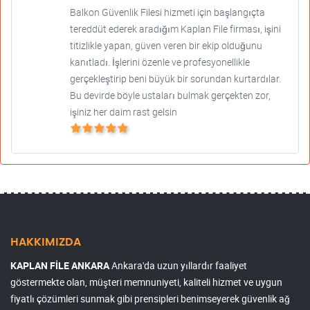
Balkon Güvenlik Filesi hizmeti için başlangıçta
tereddüt ederek aradığım Kaplan File firması, işini
titizlikle yapan, güven veren bir ekip olduğunu
kanıtladı. İşlerini özenle ve profesyonellikle
gerçekleştirip beni büyük bir sorundan kurtardılar.
Bu devirde böyle ustaları bulmak gerçekten zor,
işiniz her daim rast gelsin
HAKKIMIZDA
KAPLAN FİLE ANKARA
Ankara'da uzun yıllardır faaliyet
göstermekte olan, müşteri memnuniyeti, kaliteli hizmet ve uygun
fiyatlı çözümleri sunmak gibi prensipleri benimseyerek güvenlik ağ