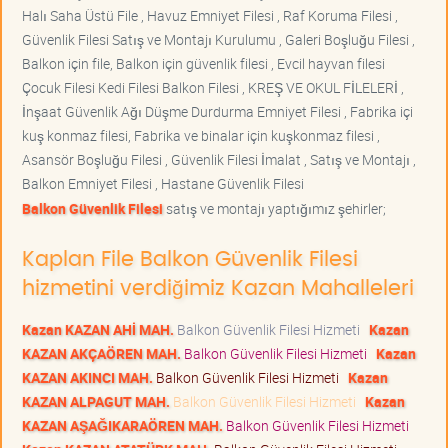
Halı Saha Üstü File , Havuz Emniyet Filesi , Raf Koruma Filesi ,
Güvenlik Filesi Satış ve Montajı Kurulumu , Galeri Boşluğu Filesi ,
Balkon için file, Balkon için güvenlik filesi , Evcil hayvan filesi
Çocuk Filesi Kedi Filesi Balkon Filesi , KREŞ VE OKUL FİLELERİ ,
İnşaat Güvenlik Ağı Düşme Durdurma Emniyet Filesi , Fabrika içi
kuş konmaz filesi, Fabrika ve binalar için kuşkonmaz filesi ,
Asansör Boşluğu Filesi , Güvenlik Filesi İmalat , Satış ve Montajı ,
Balkon Emniyet Filesi , Hastane Güvenlik Filesi
Balkon Güvenlik Filesi
satış ve montajı yaptığımız şehirler;
Kaplan File Balkon Güvenlik Filesi
hizmetini verdiğimiz Kazan Mahalleleri
Kazan KAZAN AHİ MAH.
Balkon Güvenlik Filesi Hizmeti
Kazan
KAZAN AKÇAÖREN MAH.
Balkon Güvenlik Filesi Hizmeti
Kazan
KAZAN AKINCI MAH.
Balkon Güvenlik Filesi Hizmeti
Kazan
KAZAN ALPAGUT MAH.
Balkon Güvenlik Filesi Hizmeti
Kazan
KAZAN AŞAĞIKARAÖREN MAH.
Balkon Güvenlik Filesi Hizmeti