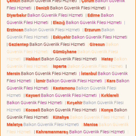
Çankırı
Balkon Güvenlik Filesi Hizmeti
|
Çorum
Balkon Güvenlik
Filesi Hizmeti
|
Denizli
Balkon Güvenlik Filesi Hizmeti
|
Diyarbakır
Balkon Güvenlik Filesi Hizmeti
|
Edirne
Balkon
Güvenlik Filesi Hizmeti
|
Elazığ
Balkon Güvenlik Filesi Hizmeti
|
Erzincan
Balkon Güvenlik Filesi Hizmeti
|
Erzurum
Balkon
Güvenlik Filesi Hizmeti
|
Eskişehir
Balkon Güvenlik Filesi Hizmeti
|
Gaziantep
Balkon Güvenlik Filesi Hizmeti
|
Giresun
Balkon
Güvenlik Filesi Hizmeti
|
Gümüşhane
Balkon Güvenlik Filesi
Hizmeti
|
Hakkari
Balkon Güvenlik Filesi Hizmeti
|
Hatay
Balkon
Güvenlik Filesi Hizmeti
|
Isparta
Balkon Güvenlik Filesi Hizmeti
|
Mersin
Balkon Güvenlik Filesi Hizmeti
|
İstanbul
Balkon Güvenlik
Filesi Hizmeti
|
İzmir
Balkon Güvenlik Filesi Hizmeti
|
Kars
Balkon
Güvenlik Filesi Hizmeti
|
Kastamonu
Balkon Güvenlik Filesi
Hizmeti
|
Kayseri
Balkon Güvenlik Filesi Hizmeti
|
Kırklareli
Balkon Güvenlik Filesi Hizmeti
|
Kırşehir
Balkon Güvenlik Filesi
Hizmeti
|
Kocaeli
Balkon Güvenlik Filesi Hizmeti
|
Konya
Balkon
Güvenlik Filesi Hizmeti
|
Kütahya
Balkon Güvenlik Filesi Hizmeti
|
Malatya
Balkon Güvenlik Filesi Hizmeti
|
Manisa
Balkon Güvenlik
Filesi Hizmeti
|
Kahramanmaraş
Balkon Güvenlik Filesi Hizmeti
|