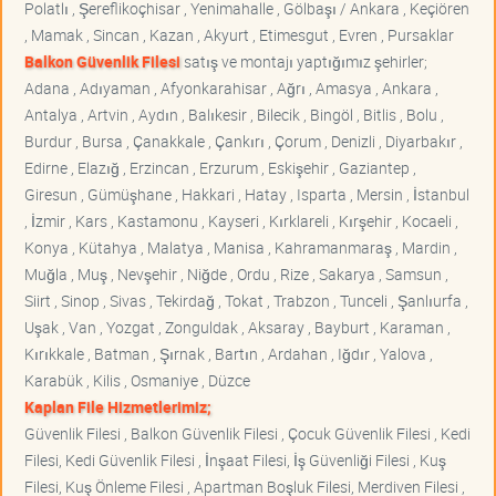
Polatlı , Şereflikoçhisar , Yenimahalle , Gölbaşı / Ankara , Keçiören
, Mamak , Sincan , Kazan , Akyurt , Etimesgut , Evren , Pursaklar
Balkon Güvenlik Filesi
satış ve montajı yaptığımız şehirler;
Adana , Adıyaman , Afyonkarahisar , Ağrı , Amasya , Ankara ,
Antalya , Artvin , Aydın , Balıkesir , Bilecik , Bingöl , Bitlis , Bolu ,
Burdur , Bursa , Çanakkale , Çankırı , Çorum , Denizli , Diyarbakır ,
Edirne , Elazığ , Erzincan , Erzurum , Eskişehir , Gaziantep ,
Giresun , Gümüşhane , Hakkari , Hatay , Isparta , Mersin , İstanbul
, İzmir , Kars , Kastamonu , Kayseri , Kırklareli , Kırşehir , Kocaeli ,
Konya , Kütahya , Malatya , Manisa , Kahramanmaraş , Mardin ,
Muğla , Muş , Nevşehir , Niğde , Ordu , Rize , Sakarya , Samsun ,
Siirt , Sinop , Sivas , Tekirdağ , Tokat , Trabzon , Tunceli , Şanlıurfa ,
Uşak , Van , Yozgat , Zonguldak , Aksaray , Bayburt , Karaman ,
Kırıkkale , Batman , Şırnak , Bartın , Ardahan , Iğdır , Yalova ,
Karabük , Kilis , Osmaniye , Düzce
Kaplan File Hizmetlerimiz;
Güvenlik Filesi , Balkon Güvenlik Filesi , Çocuk Güvenlik Filesi , Kedi
Filesi, Kedi Güvenlik Filesi , İnşaat Filesi, İş Güvenliği Filesi , Kuş
Filesi, Kuş Önleme Filesi , Apartman Boşluk Filesi, Merdiven Filesi ,