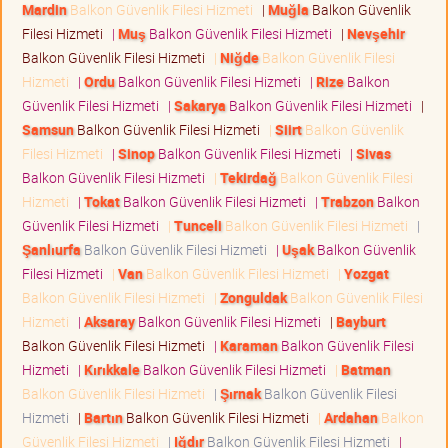
Mardin
Balkon Güvenlik Filesi Hizmeti
|
Muğla
Balkon Güvenlik
Filesi Hizmeti
|
Muş
Balkon Güvenlik Filesi Hizmeti
|
Nevşehir
Balkon Güvenlik Filesi Hizmeti
|
Niğde
Balkon Güvenlik Filesi
Hizmeti
|
Ordu
Balkon Güvenlik Filesi Hizmeti
|
Rize
Balkon
Güvenlik Filesi Hizmeti
|
Sakarya
Balkon Güvenlik Filesi Hizmeti
|
Samsun
Balkon Güvenlik Filesi Hizmeti
|
Siirt
Balkon Güvenlik
Filesi Hizmeti
|
Sinop
Balkon Güvenlik Filesi Hizmeti
|
Sivas
Balkon Güvenlik Filesi Hizmeti
|
Tekirdağ
Balkon Güvenlik Filesi
Hizmeti
|
Tokat
Balkon Güvenlik Filesi Hizmeti
|
Trabzon
Balkon
Güvenlik Filesi Hizmeti
|
Tunceli
Balkon Güvenlik Filesi Hizmeti
|
Şanlıurfa
Balkon Güvenlik Filesi Hizmeti
|
Uşak
Balkon Güvenlik
Filesi Hizmeti
|
Van
Balkon Güvenlik Filesi Hizmeti
|
Yozgat
Balkon Güvenlik Filesi Hizmeti
|
Zonguldak
Balkon Güvenlik Filesi
Hizmeti
|
Aksaray
Balkon Güvenlik Filesi Hizmeti
|
Bayburt
Balkon Güvenlik Filesi Hizmeti
|
Karaman
Balkon Güvenlik Filesi
Hizmeti
|
Kırıkkale
Balkon Güvenlik Filesi Hizmeti
|
Batman
Balkon Güvenlik Filesi Hizmeti
|
Şırnak
Balkon Güvenlik Filesi
Hizmeti
|
Bartın
Balkon Güvenlik Filesi Hizmeti
|
Ardahan
Balkon
Güvenlik Filesi Hizmeti
|
Iğdır
Balkon Güvenlik Filesi Hizmeti
|