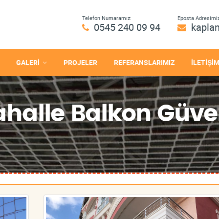
Telefon Numaramız:
Eposta Adresimiz
0545 240 09 94
kapla
GALERİ
PROJELER
REFERANSLARIMIZ
İLETİŞİ
alle Balkon Güvenl