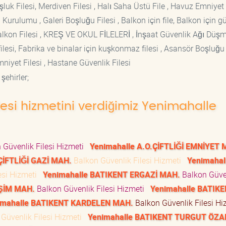
luk Filesi, Merdiven Filesi , Halı Saha Üstü File , Havuz Emniyet F
 Kurulumu , Galeri Boşluğu Filesi , Balkon için file, Balkon için g
si Balkon Filesi , KREŞ VE OKUL FİLELERİ , İnşaat Güvenlik Ağı Düş
lesi, Fabrika ve binalar için kuşkonmaz filesi , Asansör Boşluğu F
mniyet Filesi , Hastane Güvenlik Filesi
şehirler;
lesi hizmetini verdiğimiz Yenimahalle
 Güvenlik Filesi Hizmeti
Yenimahalle A.O.ÇİFTLİĞİ EMNİYET 
ÇİFTLİĞİ GAZİ MAH.
Balkon Güvenlik Filesi Hizmeti
Yenimahal
esi Hizmeti
Yenimahalle BATIKENT ERGAZİ MAH.
Balkon Güve
EŞİM MAH.
Balkon Güvenlik Filesi Hizmeti
Yenimahalle BATIK
imahalle BATIKENT KARDELEN MAH.
Balkon Güvenlik Filesi H
Güvenlik Filesi Hizmeti
Yenimahalle BATIKENT TURGUT ÖZA