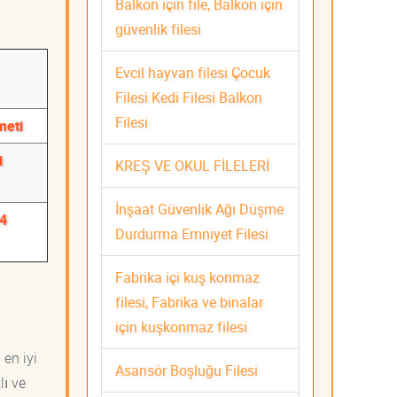
Balkon için file, Balkon için
güvenlik filesi
Evcil hayvan filesi Çocuk
Filesi Kedi Filesi Balkon
Filesi
meti
i
KREŞ VE OKUL FİLELERİ
İnşaat Güvenlik Ağı Düşme
24
Durdurma Emniyet Filesi
Fabrika içi kuş konmaz
filesi, Fabrika ve binalar
için kuşkonmaz filesi
 en iyi
Asansör Boşluğu Filesi
lı ve