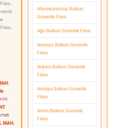
ilesi ,
Afyonkarahisar Balkon
üvenlik
Güvenlik Filesi
me
ilesi ,
Ağrı Balkon Güvenlik Filesi
Amasya Balkon Güvenlik
Filesi
Ankara Balkon Güvenlik
Filesi
MAH.
Antalya Balkon Güvenlik
le
Filesi
nlik
ENT
Artvin Balkon Güvenlik
izmeti
Filesi
L MAH.