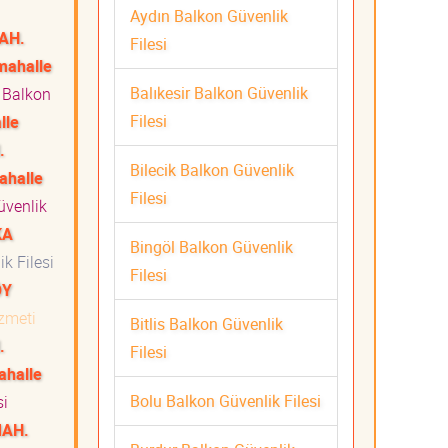
Aydın Balkon Güvenlik
AH.
Filesi
mahalle
Balıkesir Balkon Güvenlik
Balkon
Filesi
lle
.
Bilecik Balkon Güvenlik
ahalle
Filesi
venlik
KA
Bingöl Balkon Güvenlik
k Filesi
Filesi
ÖY
izmeti
Bitlis Balkon Güvenlik
.
Filesi
ahalle
Bolu Balkon Güvenlik Filesi
si
MAH.