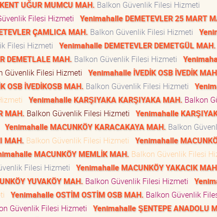
TIKENT UĞUR MUMCU MAH.
Balkon Güvenlik Filesi Hizmeti
üvenlik Filesi Hizmeti
Yenimahalle DEMETEVLER 25 MART M
METEVLER ÇAMLICA MAH.
Balkon Güvenlik Filesi Hizmeti
Yeni
k Filesi Hizmeti
Yenimahalle DEMETEVLER DEMETGÜL MAH.
ER DEMETLALE MAH.
Balkon Güvenlik Filesi Hizmeti
Yenimaha
 Güvenlik Filesi Hizmeti
Yenimahalle İVEDİK OSB İVEDİK MAH
DİK OSB İVEDİKOSB MAH.
Balkon Güvenlik Filesi Hizmeti
Yenim
 Hizmeti
Yenimahalle KARŞIYAKA KARŞIYAKA MAH.
Balkon Gü
R MAH.
Balkon Güvenlik Filesi Hizmeti
Yenimahalle KARŞIYA
i
Yenimahalle MACUNKÖY KARACAKAYA MAH.
Balkon Güvenli
I MAH.
Balkon Güvenlik Filesi Hizmeti
Yenimahalle MACUNK
nimahalle MACUNKÖY MEMLİK MAH.
Balkon Güvenlik Filesi H
venlik Filesi Hizmeti
Yenimahalle MACUNKÖY YAKACIK MAH
CUNKÖY YUVAKÖY MAH.
Balkon Güvenlik Filesi Hizmeti
Yenim
eti
Yenimahalle OSTİM OSTİM OSB MAH.
Balkon Güvenlik File
on Güvenlik Filesi Hizmeti
Yenimahalle ŞENTEPE ANADOLU 