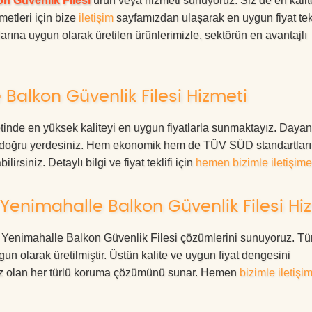
n Güvenlik Filesi
ürün veya hizmeti sunuyoruz. Siz de en kalite
metleri için bize
iletişim
sayfamızdan ulaşarak en uygun fiyat tekl
rına uygun olarak üretilen ürünlerimizle, sektörün en avantajlı
Balkon Güvenlik Filesi Hizmeti
nde en yüksek kaliteyi en uygun fiyatlarla sunmaktayız. Dayanı
ız, doğru yerdesiniz. Hem ekonomik hem de TÜV SÜD standartlar
irsiniz. Detaylı bilgi ve fiyat teklifi için
hemen bizimle iletişime
Yenimahalle Balkon Güvenlik Filesi Hi
ara Yenimahalle Balkon Güvenlik Filesi çözümlerini sunuyoruz. T
ygun olarak üretilmiştir. Üstün kalite ve uygun fiyat dengesini
ınız olan her türlü koruma çözümünü sunar. Hemen
bizimle iletişi