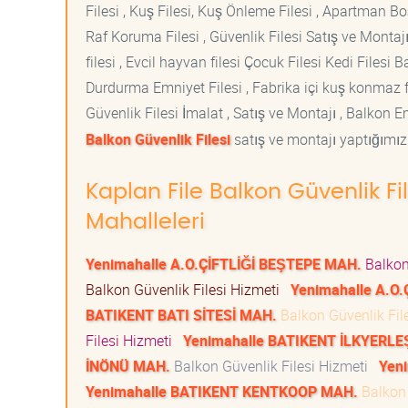
Filesi , Kuş Filesi, Kuş Önleme Filesi , Apartman Boş
Raf Koruma Filesi , Güvenlik Filesi Satış ve Montajı
filesi , Evcil hayvan filesi Çocuk Filesi Kedi File
Durdurma Emniyet Filesi , Fabrika içi kuş konmaz fi
Güvenlik Filesi İmalat , Satış ve Montajı , Balkon E
Balkon Güvenlik Filesi
satış ve montajı yaptığımız 
Kaplan File Balkon Güvenlik Fi
Mahalleleri
Yenimahalle A.O.ÇİFTLİĞİ BEŞTEPE MAH.
Balkon
Balkon Güvenlik Filesi Hizmeti
Yenimahalle A.O.
BATIKENT BATI SİTESİ MAH.
Balkon Güvenlik Fil
Filesi Hizmeti
Yenimahalle BATIKENT İLKYERL
İNÖNÜ MAH.
Balkon Güvenlik Filesi Hizmeti
Yen
Yenimahalle BATIKENT KENTKOOP MAH.
Balkon 