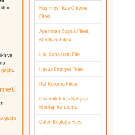
li
Kuş Filesi, Kuş Önleme
ifini
Filesi
Apartman Boşluk Filesi,
Merdiven Filesi
Halı Saha Üstü File
klı ve
ına
Havuz Emniyet Filesi
 geçin
.
Raf Koruma Filesi
zmeti
Güvenlik Filesi Satış ve
üm
Montajı Kurulumu
me geçin
Galeri Boşluğu Filesi