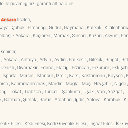
 ile güvenliğinizi garanti altına alın!
z
Ankara
İlçeleri;
ankaya , Çubuk , Elmadağ , Güdül , Haymana , Kalecik , Kızılcaham
 Gölbaşı / Ankara , Keçiören , Mamak , Sincan , Kazan , Akyurt , Eti
şehirler;
kara , Antalya , Artvin , Aydın , Balıkesir , Bilecik , Bingöl , Bitli
enizli , Diyarbakır , Edirne , Elazığ , Erzincan , Erzurum , Eskişehi
sparta , Mersin , İstanbul , İzmir , Kars , Kastamonu , Kayseri , K
Manisa , Kahramanmaraş , Mardin , Muğla , Muş , Nevşehir , Niğde ,
rdağ , Tokat , Trabzon , Tunceli , Şanlıurfa , Uşak , Van , Yozgat ,
 Batman , Şırnak , Bartın , Ardahan , Iğdır , Yalova , Karabük , Kil
lik Filesi , Kedi Filesi, Kedi Güvenlik Filesi , İnşaat Filesi, İş Gü