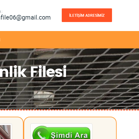
 :
İLETİŞİM ADRESİMİZ
nfile06@gmail.com
M
ik Filesi