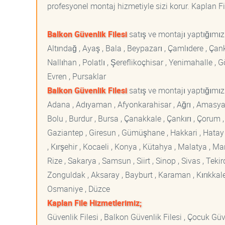
profesyonel montaj hizmetiyle sizi korur. Kaplan File
Balkon Güvenlik Filesi
satış ve montajı yaptığımı
Altındağ , Ayaş , Bala , Beypazarı , Çamlıdere , Ç
Nallıhan , Polatlı , Şereflikoçhisar , Yenimahalle ,
Evren , Pursaklar
Balkon Güvenlik Filesi
satış ve montajı yaptığımız 
Adana , Adıyaman , Afyonkarahisar , Ağrı , Amasya , An
Bolu , Burdur , Bursa , Çanakkale , Çankırı , Çorum , D
Gaziantep , Giresun , Gümüşhane , Hakkari , Hatay , I
, Kırşehir , Kocaeli , Konya , Kütahya , Malatya , 
Rize , Sakarya , Samsun , Siirt , Sinop , Sivas , Teki
Zonguldak , Aksaray , Bayburt , Karaman , Kırıkkale ,
Osmaniye , Düzce
Kaplan File Hizmetlerimiz;
Güvenlik Filesi , Balkon Güvenlik Filesi , Çocuk Güven