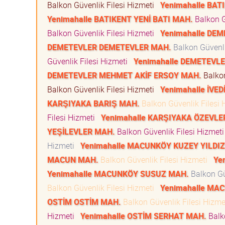
Balkon Güvenlik Filesi Hizmeti
Yenimahalle BA
Yenimahalle BATIKENT YENİ BATI MAH.
Balkon G
Balkon Güvenlik Filesi Hizmeti
Yenimahalle DE
DEMETEVLER DEMETEVLER MAH.
Balkon Güvenli
Güvenlik Filesi Hizmeti
Yenimahalle DEMETEVL
DEMETEVLER MEHMET AKİF ERSOY MAH.
Balkon
Balkon Güvenlik Filesi Hizmeti
Yenimahalle İVE
KARŞIYAKA BARIŞ MAH.
Balkon Güvenlik Filesi
Filesi Hizmeti
Yenimahalle KARŞIYAKA ÖZEVLE
YEŞİLEVLER MAH.
Balkon Güvenlik Filesi Hizmet
Hizmeti
Yenimahalle MACUNKÖY KUZEY YILDIZ
MACUN MAH.
Balkon Güvenlik Filesi Hizmeti
Ye
Yenimahalle MACUNKÖY SUSUZ MAH.
Balkon Gü
Balkon Güvenlik Filesi Hizmeti
Yenimahalle MA
OSTİM OSTİM MAH.
Balkon Güvenlik Filesi Hizm
Hizmeti
Yenimahalle OSTİM SERHAT MAH.
Balk