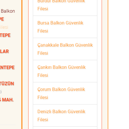
Burdur Balkon Güvenlik
Filesi
Balkon
PE
Bursa Balkon Güvenlik
ilesi
Filesi
ETEPE
Çanakkale Balkon Güvenlik
ALAR
Filesi
Çankırı Balkon Güvenlik
ENTEPE
Filesi
i
 TÜZÜN
Çorum Balkon Güvenlik
ti
Filesi
Ğ MAH.
Denizli Balkon Güvenlik
Filesi