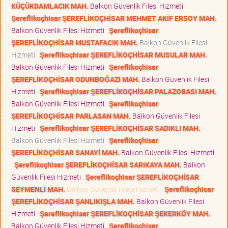
KÜÇÜKDAMLACIK MAH.
Balkon Güvenlik Filesi Hizmeti
Şereflikoçhisar ŞEREFLİKOÇHİSAR MEHMET AKİF ERSOY MAH.
Balkon Güvenlik Filesi Hizmeti
Şereflikoçhisar
ŞEREFLİKOÇHİSAR MUSTAFACIK MAH.
Balkon Güvenlik Filesi
Hizmeti
Şereflikoçhisar ŞEREFLİKOÇHİSAR MUSULAR MAH.
Balkon Güvenlik Filesi Hizmeti
Şereflikoçhisar
ŞEREFLİKOÇHİSAR ODUNBOĞAZI MAH.
Balkon Güvenlik Filesi
Hizmeti
Şereflikoçhisar ŞEREFLİKOÇHİSAR PALAZOBASI MAH.
Balkon Güvenlik Filesi Hizmeti
Şereflikoçhisar
ŞEREFLİKOÇHİSAR PARLASAN MAH.
Balkon Güvenlik Filesi
Hizmeti
Şereflikoçhisar ŞEREFLİKOÇHİSAR SADIKLI MAH.
Balkon Güvenlik Filesi Hizmeti
Şereflikoçhisar
ŞEREFLİKOÇHİSAR SANAYİ MAH.
Balkon Güvenlik Filesi Hizmeti
Şereflikoçhisar ŞEREFLİKOÇHİSAR SARIKAYA MAH.
Balkon
Güvenlik Filesi Hizmeti
Şereflikoçhisar ŞEREFLİKOÇHİSAR
SEYMENLİ MAH.
Balkon Güvenlik Filesi Hizmeti
Şereflikoçhisar
ŞEREFLİKOÇHİSAR ŞANLIKIŞLA MAH.
Balkon Güvenlik Filesi
Hizmeti
Şereflikoçhisar ŞEREFLİKOÇHİSAR ŞEKERKÖY MAH.
Balkon Güvenlik Filesi Hizmeti
Şereflikoçhisar