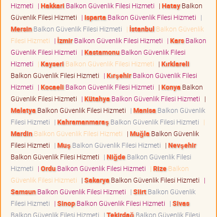
Hizmeti
|
Hakkari
Balkon Güvenlik Filesi Hizmeti
|
Hatay
Balkon
Güvenlik Filesi Hizmeti
|
Isparta
Balkon Güvenlik Filesi Hizmeti
|
Mersin
Balkon Güvenlik Filesi Hizmeti
|
İstanbul
Balkon Güvenlik
Filesi Hizmeti
|
İzmir
Balkon Güvenlik Filesi Hizmeti
|
Kars
Balkon
Güvenlik Filesi Hizmeti
|
Kastamonu
Balkon Güvenlik Filesi
Hizmeti
|
Kayseri
Balkon Güvenlik Filesi Hizmeti
|
Kırklareli
Balkon Güvenlik Filesi Hizmeti
|
Kırşehir
Balkon Güvenlik Filesi
Hizmeti
|
Kocaeli
Balkon Güvenlik Filesi Hizmeti
|
Konya
Balkon
Güvenlik Filesi Hizmeti
|
Kütahya
Balkon Güvenlik Filesi Hizmeti
|
Malatya
Balkon Güvenlik Filesi Hizmeti
|
Manisa
Balkon Güvenlik
Filesi Hizmeti
|
Kahramanmaraş
Balkon Güvenlik Filesi Hizmeti
|
Mardin
Balkon Güvenlik Filesi Hizmeti
|
Muğla
Balkon Güvenlik
Filesi Hizmeti
|
Muş
Balkon Güvenlik Filesi Hizmeti
|
Nevşehir
Balkon Güvenlik Filesi Hizmeti
|
Niğde
Balkon Güvenlik Filesi
Hizmeti
|
Ordu
Balkon Güvenlik Filesi Hizmeti
|
Rize
Balkon
Güvenlik Filesi Hizmeti
|
Sakarya
Balkon Güvenlik Filesi Hizmeti
|
Samsun
Balkon Güvenlik Filesi Hizmeti
|
Siirt
Balkon Güvenlik
Filesi Hizmeti
|
Sinop
Balkon Güvenlik Filesi Hizmeti
|
Sivas
Balkon Güvenlik Filesi Hizmeti
|
Tekirdağ
Balkon Güvenlik Filesi