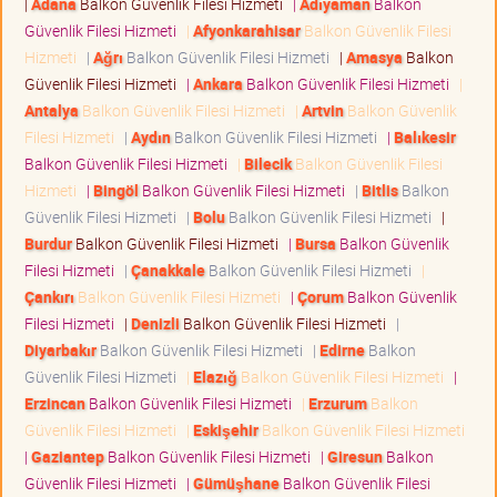
|
Adana
Balkon Güvenlik Filesi Hizmeti
|
Adıyaman
Balkon
Güvenlik Filesi Hizmeti
|
Afyonkarahisar
Balkon Güvenlik Filesi
Hizmeti
|
Ağrı
Balkon Güvenlik Filesi Hizmeti
|
Amasya
Balkon
Güvenlik Filesi Hizmeti
|
Ankara
Balkon Güvenlik Filesi Hizmeti
|
Antalya
Balkon Güvenlik Filesi Hizmeti
|
Artvin
Balkon Güvenlik
Filesi Hizmeti
|
Aydın
Balkon Güvenlik Filesi Hizmeti
|
Balıkesir
Balkon Güvenlik Filesi Hizmeti
|
Bilecik
Balkon Güvenlik Filesi
Hizmeti
|
Bingöl
Balkon Güvenlik Filesi Hizmeti
|
Bitlis
Balkon
Güvenlik Filesi Hizmeti
|
Bolu
Balkon Güvenlik Filesi Hizmeti
|
Burdur
Balkon Güvenlik Filesi Hizmeti
|
Bursa
Balkon Güvenlik
Filesi Hizmeti
|
Çanakkale
Balkon Güvenlik Filesi Hizmeti
|
Çankırı
Balkon Güvenlik Filesi Hizmeti
|
Çorum
Balkon Güvenlik
Filesi Hizmeti
|
Denizli
Balkon Güvenlik Filesi Hizmeti
|
Diyarbakır
Balkon Güvenlik Filesi Hizmeti
|
Edirne
Balkon
Güvenlik Filesi Hizmeti
|
Elazığ
Balkon Güvenlik Filesi Hizmeti
|
Erzincan
Balkon Güvenlik Filesi Hizmeti
|
Erzurum
Balkon
Güvenlik Filesi Hizmeti
|
Eskişehir
Balkon Güvenlik Filesi Hizmeti
|
Gaziantep
Balkon Güvenlik Filesi Hizmeti
|
Giresun
Balkon
Güvenlik Filesi Hizmeti
|
Gümüşhane
Balkon Güvenlik Filesi