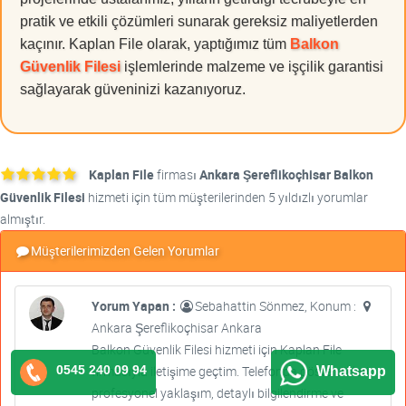
pratik ve etkili çözümleri sunarak gereksiz maliyetlerden
kaçınır. Kaplan File olarak, yaptığımız tüm
Balkon
Güvenlik Filesi
işlemlerinde malzeme ve işçilik garantisi
sağlayarak güveninizi kazanıyoruz.
Kaplan File
firması
Ankara Şereflikoçhisar Balkon
Güvenlik Filesi
hizmeti için tüm müşterilerinden 5 yıldızlı yorumlar
almıştır.
Müşterilerimizden Gelen Yorumlar
Yorum Yapan :
Sebahattin Sönmez, Konum :
Ankara Şereflikoçhisar Ankara
Balkon Güvenlik Filesi hizmeti için Kaplan File
0545 240 09 94
firmasıyla iletişime geçtim. Telefonda gösterdikleri
Whatsapp
profesyonel yaklaşım, detaylı bilgilendirme ve