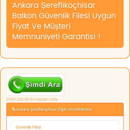
Ankara Şereflikoçhisar
Balkon Güvenlik Filesi Uygun
Fiyat Ve Müşteri
Memnuniyeti Garantisi !
0545 240 09 94 Kaplan Usta
Ankara Şereflikoçhisar Diğer Hizmetlerimiz
Güvenlik Filesi