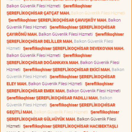
Balkon Güvenlik Filesi Hizmeti
Şereflikoçhisar
ŞEREFLİKOÇHİSAR ÇATÇAT MAH.
Balkon Güvenlik Filesi Hizmeti
Şereflikoçhisar ŞEREFLİKOÇHİSAR ÇAVUŞKÖY MAH.
Balkon
Güvenlik Filesi Hizmeti
Şereflikoçhisar ŞEREFLİKOÇHİSAR
ÇAYIRÖNÜ MAH.
Balkon Güvenlik Filesi Hizmeti
Şereflikoçhisar
ŞEREFLİKOÇHİSAR DELİLLER MAH.
Balkon Güvenlik Filesi
Hizmeti
Şereflikoçhisar ŞEREFLİKOÇHİSAR DEVEKOVAN MAH.
Balkon Güvenlik Filesi Hizmeti
Şereflikoçhisar
ŞEREFLİKOÇHİSAR DOĞANKAYA MAH.
Balkon Güvenlik Filesi
Hizmeti
Şereflikoçhisar ŞEREFLİKOÇHİSAR EKİCİ MAH.
Balkon
Güvenlik Filesi Hizmeti
Şereflikoçhisar ŞEREFLİKOÇHİSAR
ELEY MAH.
Balkon Güvenlik Filesi Hizmeti
Şereflikoçhisar
ŞEREFLİKOÇHİSAR EMEK MAH.
Balkon Güvenlik Filesi Hizmeti
Şereflikoçhisar ŞEREFLİKOÇHİSAR FADILLI MAH.
Balkon
Güvenlik Filesi Hizmeti
Şereflikoçhisar ŞEREFLİKOÇHİSAR
GEÇİTLİ MAH.
Balkon Güvenlik Filesi Hizmeti
Şereflikoçhisar
ŞEREFLİKOÇHİSAR GÜLHÜYÜK MAH.
Balkon Güvenlik Filesi
Hizmeti
Şereflikoçhisar ŞEREFLİKOÇHİSAR HACIBEKTAŞLI