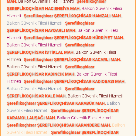
MAH.
Balkon Güvenlik Filesi Hizmeti
Şereflikoçhisar
ŞEREFLİKOÇHİSAR HACIENBİYA MAH.
Balkon Güvenlik Filesi
Hizmeti
Şereflikoçhisar ŞEREFLİKOÇHİSAR HAMZALI MAH.
Balkon Güvenlik Filesi Hizmeti
Şereflikoçhisar
ŞEREFLİKOÇHİSAR HAYDARLI MAH.
Balkon Güvenlik Filesi
Hizmeti
Şereflikoçhisar ŞEREFLİKOÇHİSAR HÜRRİYET MAH.
Balkon Güvenlik Filesi Hizmeti
Şereflikoçhisar
ŞEREFLİKOÇHİSAR İSTİKLAL MAH.
Balkon Güvenlik Filesi
Hizmeti
Şereflikoçhisar ŞEREFLİKOÇHİSAR KACARLI MAH.
Balkon Güvenlik Filesi Hizmeti
Şereflikoçhisar
ŞEREFLİKOÇHİSAR KADINCIK MAH.
Balkon Güvenlik Filesi
Hizmeti
Şereflikoçhisar ŞEREFLİKOÇHİSAR KADIOBASI MAH.
Balkon Güvenlik Filesi Hizmeti
Şereflikoçhisar
ŞEREFLİKOÇHİSAR KALE MAH.
Balkon Güvenlik Filesi Hizmeti
Şereflikoçhisar ŞEREFLİKOÇHİSAR KARABÜK MAH.
Balkon
Güvenlik Filesi Hizmeti
Şereflikoçhisar ŞEREFLİKOÇHİSAR
KARAMOLLAUŞAĞI MAH.
Balkon Güvenlik Filesi Hizmeti
Şereflikoçhisar ŞEREFLİKOÇHİSAR KARANDERE MAH.
Balkon
Güvenlik Filesi Hizmeti
Şereflikoçhisar ŞEREFLİKOÇHİSAR