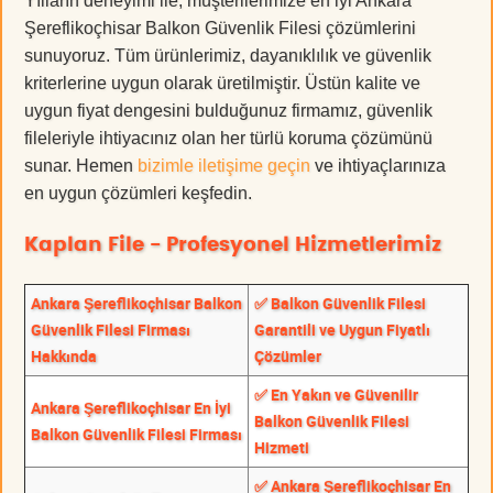
Yılların deneyimi ile, müşterilerimize en iyi Ankara
Şereflikoçhisar Balkon Güvenlik Filesi çözümlerini
sunuyoruz. Tüm ürünlerimiz, dayanıklılık ve güvenlik
kriterlerine uygun olarak üretilmiştir. Üstün kalite ve
uygun fiyat dengesini bulduğunuz firmamız, güvenlik
fileleriyle ihtiyacınız olan her türlü koruma çözümünü
sunar. Hemen
bizimle iletişime geçin
ve ihtiyaçlarınıza
en uygun çözümleri keşfedin.
Kaplan File - Profesyonel Hizmetlerimiz
Ankara Şereflikoçhisar Balkon
✅ Balkon Güvenlik Filesi
Güvenlik Filesi Firması
Garantili ve Uygun Fiyatlı
Hakkında
Çözümler
✅ En Yakın ve Güvenilir
Ankara Şereflikoçhisar En İyi
Balkon Güvenlik Filesi
Balkon Güvenlik Filesi Firması
Hizmeti
✅ Ankara Şereflikoçhisar En