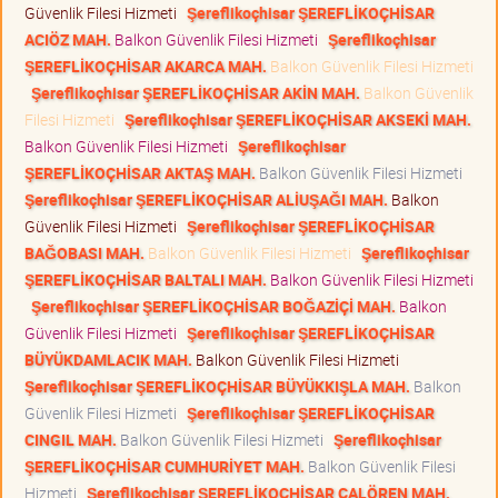
Güvenlik Filesi Hizmeti
Şereflikoçhisar ŞEREFLİKOÇHİSAR
ACIÖZ MAH.
Balkon Güvenlik Filesi Hizmeti
Şereflikoçhisar
ŞEREFLİKOÇHİSAR AKARCA MAH.
Balkon Güvenlik Filesi Hizmeti
Şereflikoçhisar ŞEREFLİKOÇHİSAR AKİN MAH.
Balkon Güvenlik
Filesi Hizmeti
Şereflikoçhisar ŞEREFLİKOÇHİSAR AKSEKİ MAH.
Balkon Güvenlik Filesi Hizmeti
Şereflikoçhisar
ŞEREFLİKOÇHİSAR AKTAŞ MAH.
Balkon Güvenlik Filesi Hizmeti
Şereflikoçhisar ŞEREFLİKOÇHİSAR ALİUŞAĞI MAH.
Balkon
Güvenlik Filesi Hizmeti
Şereflikoçhisar ŞEREFLİKOÇHİSAR
BAĞOBASI MAH.
Balkon Güvenlik Filesi Hizmeti
Şereflikoçhisar
ŞEREFLİKOÇHİSAR BALTALI MAH.
Balkon Güvenlik Filesi Hizmeti
Şereflikoçhisar ŞEREFLİKOÇHİSAR BOĞAZİÇİ MAH.
Balkon
Güvenlik Filesi Hizmeti
Şereflikoçhisar ŞEREFLİKOÇHİSAR
BÜYÜKDAMLACIK MAH.
Balkon Güvenlik Filesi Hizmeti
Şereflikoçhisar ŞEREFLİKOÇHİSAR BÜYÜKKIŞLA MAH.
Balkon
Güvenlik Filesi Hizmeti
Şereflikoçhisar ŞEREFLİKOÇHİSAR
CINGIL MAH.
Balkon Güvenlik Filesi Hizmeti
Şereflikoçhisar
ŞEREFLİKOÇHİSAR CUMHURİYET MAH.
Balkon Güvenlik Filesi
Hizmeti
Şereflikoçhisar ŞEREFLİKOÇHİSAR ÇALÖREN MAH.