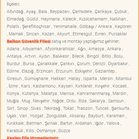
İlçeleri;
Altındağ , Ayaş , Bala , Beypazarı , Çamlıdere , Çankaya , Çubuk ,
Elmadağ , Güdül , Haymana , Kalecik , Kızılcahamam , Nallıhan ,
Polatlı , Şereflikoçhisar , Yenimahalle , Gölbaşı / Ankara , Keçiören
, Mamak , Sincan , Kazan , Akyurt , Etimesgut , Evren , Pursaklar
Balkon Güvenlik Filesi
satış ve montajı yaptığımız şehirler;
Adana , Adıyaman , Afyonkarahisar , Ağrı , Amasya , Ankara ,
Antalya , Artvin , Aydın , Balıkesir , Bilecik , Bingöl , Bitlis , Bolu ,
Burdur , Bursa , Çanakkale , Çankırı , Çorum , Denizli , Diyarbakır ,
Edirne , Elazığ , Erzincan , Erzurum , Eskişehir , Gaziantep ,
Giresun , Gümüşhane , Hakkari , Hatay , Isparta , Mersin , İstanbul
, İzmir , Kars , Kastamonu , Kayseri , Kırklareli , Kırşehir , Kocaeli ,
Konya , Kütahya , Malatya , Manisa , Kahramanmaraş , Mardin ,
Muğla , Muş , Nevşehir , Niğde , Ordu , Rize , Sakarya , Samsun ,
Siirt , Sinop , Sivas , Tekirdağ , Tokat , Trabzon , Tunceli , Şanlıurfa ,
Uşak , Van , Yozgat , Zonguldak , Aksaray , Bayburt , Karaman ,
Kırıkkale , Batman , Şırnak , Bartın , Ardahan , Iğdır , Yalova ,
Karabük , Kilis , Osmaniye , Düzce
Kaplan File Hizmetlerimiz;