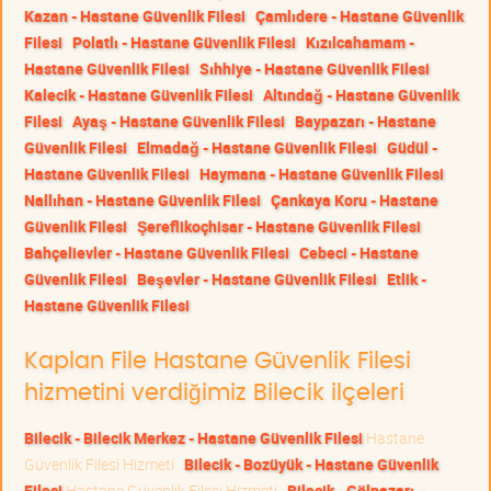
Kazan - Hastane Güvenlik Filesi
Çamlıdere - Hastane Güvenlik
Filesi
Polatlı - Hastane Güvenlik Filesi
Kızılcahamam -
Hastane Güvenlik Filesi
Sıhhiye - Hastane Güvenlik Filesi
Kalecik - Hastane Güvenlik Filesi
Altındağ - Hastane Güvenlik
Filesi
Ayaş - Hastane Güvenlik Filesi
Baypazarı - Hastane
Güvenlik Filesi
Elmadağ - Hastane Güvenlik Filesi
Güdül -
Hastane Güvenlik Filesi
Haymana - Hastane Güvenlik Filesi
Nallıhan - Hastane Güvenlik Filesi
Çankaya Koru - Hastane
Güvenlik Filesi
Şereflikoçhisar - Hastane Güvenlik Filesi
Bahçelievler - Hastane Güvenlik Filesi
Cebeci - Hastane
Güvenlik Filesi
Beşevler - Hastane Güvenlik Filesi
Etlik -
Hastane Güvenlik Filesi
Kaplan File Hastane Güvenlik Filesi
hizmetini verdiğimiz Bilecik ilçeleri
Bilecik - Bilecik Merkez - Hastane Güvenlik Filesi
Hastane
Güvenlik Filesi Hizmeti
Bilecik - Bozüyük - Hastane Güvenlik
Filesi
Hastane Güvenlik Filesi Hizmeti
Bilecik - Gölpazarı -