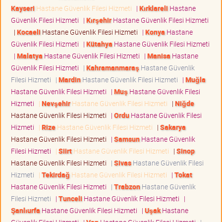
Kayseri
Hastane Güvenlik Filesi Hizmeti
|
Kırklareli
Hastane
Güvenlik Filesi Hizmeti
|
Kırşehir
Hastane Güvenlik Filesi Hizmeti
|
Kocaeli
Hastane Güvenlik Filesi Hizmeti
|
Konya
Hastane
Güvenlik Filesi Hizmeti
|
Kütahya
Hastane Güvenlik Filesi Hizmeti
|
Malatya
Hastane Güvenlik Filesi Hizmeti
|
Manisa
Hastane
Güvenlik Filesi Hizmeti
|
Kahramanmaraş
Hastane Güvenlik
Filesi Hizmeti
|
Mardin
Hastane Güvenlik Filesi Hizmeti
|
Muğla
Hastane Güvenlik Filesi Hizmeti
|
Muş
Hastane Güvenlik Filesi
Hizmeti
|
Nevşehir
Hastane Güvenlik Filesi Hizmeti
|
Niğde
Hastane Güvenlik Filesi Hizmeti
|
Ordu
Hastane Güvenlik Filesi
Hizmeti
|
Rize
Hastane Güvenlik Filesi Hizmeti
|
Sakarya
Hastane Güvenlik Filesi Hizmeti
|
Samsun
Hastane Güvenlik
Filesi Hizmeti
|
Siirt
Hastane Güvenlik Filesi Hizmeti
|
Sinop
Hastane Güvenlik Filesi Hizmeti
|
Sivas
Hastane Güvenlik Filesi
Hizmeti
|
Tekirdağ
Hastane Güvenlik Filesi Hizmeti
|
Tokat
Hastane Güvenlik Filesi Hizmeti
|
Trabzon
Hastane Güvenlik
Filesi Hizmeti
|
Tunceli
Hastane Güvenlik Filesi Hizmeti
|
Şanlıurfa
Hastane Güvenlik Filesi Hizmeti
|
Uşak
Hastane