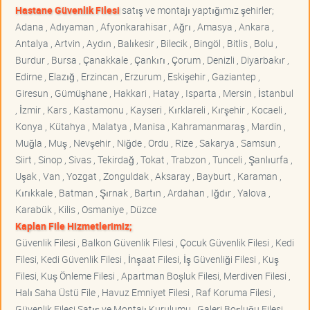
Hastane Güvenlik Filesi
satış ve montajı yaptığımız şehirler;
Adana , Adıyaman , Afyonkarahisar , Ağrı , Amasya , Ankara ,
Antalya , Artvin , Aydın , Balıkesir , Bilecik , Bingöl , Bitlis , Bolu ,
Burdur , Bursa , Çanakkale , Çankırı , Çorum , Denizli , Diyarbakır ,
Edirne , Elazığ , Erzincan , Erzurum , Eskişehir , Gaziantep ,
Giresun , Gümüşhane , Hakkari , Hatay , Isparta , Mersin , İstanbul
, İzmir , Kars , Kastamonu , Kayseri , Kırklareli , Kırşehir , Kocaeli ,
Konya , Kütahya , Malatya , Manisa , Kahramanmaraş , Mardin ,
Muğla , Muş , Nevşehir , Niğde , Ordu , Rize , Sakarya , Samsun ,
Siirt , Sinop , Sivas , Tekirdağ , Tokat , Trabzon , Tunceli , Şanlıurfa ,
Uşak , Van , Yozgat , Zonguldak , Aksaray , Bayburt , Karaman ,
Kırıkkale , Batman , Şırnak , Bartın , Ardahan , Iğdır , Yalova ,
Karabük , Kilis , Osmaniye , Düzce
Kaplan File Hizmetlerimiz;
Güvenlik Filesi , Balkon Güvenlik Filesi , Çocuk Güvenlik Filesi , Kedi
Filesi, Kedi Güvenlik Filesi , İnşaat Filesi, İş Güvenliği Filesi , Kuş
Filesi, Kuş Önleme Filesi , Apartman Boşluk Filesi, Merdiven Filesi ,
Halı Saha Üstü File , Havuz Emniyet Filesi , Raf Koruma Filesi ,
Güvenlik Filesi Satış ve Montajı Kurulumu , Galeri Boşluğu Filesi ,