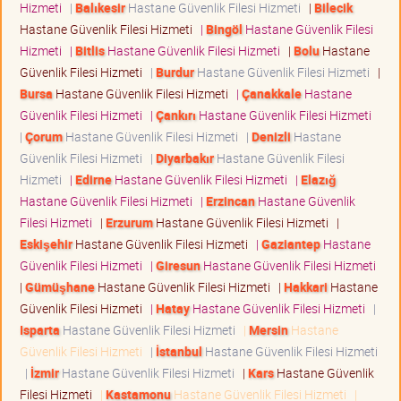
Hizmeti
|
Balıkesir
Hastane Güvenlik Filesi Hizmeti
|
Bilecik
Hastane Güvenlik Filesi Hizmeti
|
Bingöl
Hastane Güvenlik Filesi
Hizmeti
|
Bitlis
Hastane Güvenlik Filesi Hizmeti
|
Bolu
Hastane
Güvenlik Filesi Hizmeti
|
Burdur
Hastane Güvenlik Filesi Hizmeti
|
Bursa
Hastane Güvenlik Filesi Hizmeti
|
Çanakkale
Hastane
Güvenlik Filesi Hizmeti
|
Çankırı
Hastane Güvenlik Filesi Hizmeti
|
Çorum
Hastane Güvenlik Filesi Hizmeti
|
Denizli
Hastane
Güvenlik Filesi Hizmeti
|
Diyarbakır
Hastane Güvenlik Filesi
Hizmeti
|
Edirne
Hastane Güvenlik Filesi Hizmeti
|
Elazığ
Hastane Güvenlik Filesi Hizmeti
|
Erzincan
Hastane Güvenlik
Filesi Hizmeti
|
Erzurum
Hastane Güvenlik Filesi Hizmeti
|
Eskişehir
Hastane Güvenlik Filesi Hizmeti
|
Gaziantep
Hastane
Güvenlik Filesi Hizmeti
|
Giresun
Hastane Güvenlik Filesi Hizmeti
|
Gümüşhane
Hastane Güvenlik Filesi Hizmeti
|
Hakkari
Hastane
Güvenlik Filesi Hizmeti
|
Hatay
Hastane Güvenlik Filesi Hizmeti
|
Isparta
Hastane Güvenlik Filesi Hizmeti
|
Mersin
Hastane
Güvenlik Filesi Hizmeti
|
İstanbul
Hastane Güvenlik Filesi Hizmeti
|
İzmir
Hastane Güvenlik Filesi Hizmeti
|
Kars
Hastane Güvenlik
Filesi Hizmeti
|
Kastamonu
Hastane Güvenlik Filesi Hizmeti
|