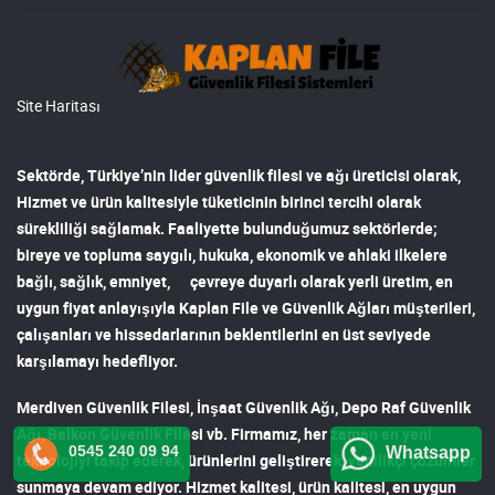
Site Haritası
Sektörde, Türkiye’nin lider
güvenlik filesi ve ağı
üreticisi olarak,
Hizmet ve ürün kalitesiyle tüketicinin birinci tercihi olarak
sürekliliği sağlamak. Faaliyette bulunduğumuz sektörlerde;
bireye ve topluma saygılı, hukuka, ekonomik ve ahlaki ilkelere
bağlı, sağlık, emniyet, çevreye duyarlı olarak yerli üretim, en
uygun fiyat anlayışıyla
Kaplan File ve Güvenlik Ağları
müşterileri,
çalışanları ve hissedarlarının beklentilerini en üst seviyede
karşılamayı hedefliyor.
Merdiven Güvenlik Filesi
,
İnşaat Güvenlik Ağı
,
Depo Raf Güvenlik
Ağı
,
Balkon Güvenlik Filesi
vb. Firmamız, her zaman en yeni
0545 240 09 94
Whatsapp
teknolojiyi takip ederek, ürünlerini geliştirerek, yenilikçi çözümler
sunmaya devam ediyor. Hizmet kalitesi, ürün kalitesi, en uygun