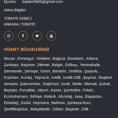
Eposta:
kaplanfile06@gmail.com
Adres Bilgileri
TÜRKİYE GENELİ
ANKARA/ TÜRKİYE
HİZMET BÖLGELERİMİZ
Sincan , Etimesgut , Yenikent , Bağlıca , Elvankent , Ankara ,
Çankaya , Keçiören , Dikmen , Balgat , Gölbaşı , Yenimahalle ,
Demetevler , Şentepe , Ostim , Batıkent , Ümitköy , Çayyolu ,
Eryaman , Kızılay , Yapracık , İvedik , İvedik OSB , Şaşmaz , Başkent
Sanayisi , Çukurambar , Söğütözü , İncek , Siteler , Mamak , Çubuk ,
Beştepe , Pursaklar , Akyurt , Kazan , Çamlıdere , Polatlı ,
Kızılcahamam , Sıhhiye , Kalecik , Altındağ , Ayaş , Baypazarı ,
Elmadağ , Güdül , Haymana , Nallıhan , Çankaya Koru ,
Şereflikoçhisar , Bahçelievler , Cebeci , Beşevler , Etlik