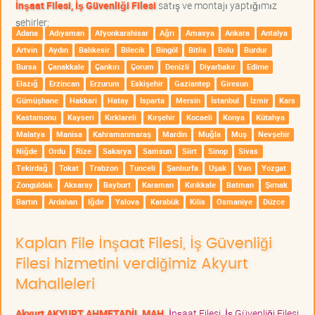
İnşaat Filesi, İş Güvenliği Filesi
satış ve montajı yaptığımız
şehirler;
Adana
Adıyaman
Afyonkarahisar
Ağrı
Amasya
Ankara
Antalya
Artvin
Aydın
Balıkesir
Bilecik
Bingöl
Bitlis
Bolu
Burdur
Bursa
Çanakkale
Çankırı
Çorum
Denizli
Diyarbakır
Edirne
Elazığ
Erzincan
Erzurum
Eskişehir
Gaziantep
Giresun
Gümüşhane
Hakkari
Hatay
Isparta
Mersin
İstanbul
İzmir
Kars
Kastamonu
Kayseri
Kırklareli
Kırşehir
Kocaeli
Konya
Kütahya
Malatya
Manisa
Kahramanmaraş
Mardin
Muğla
Muş
Nevşehir
Niğde
Ordu
Rize
Sakarya
Samsun
Siirt
Sinop
Sivas
Tekirdağ
Tokat
Trabzon
Tunceli
Şanlıurfa
Uşak
Van
Yozgat
Zonguldak
Aksaray
Bayburt
Karaman
Kırıkkale
Batman
Şırnak
Bartın
Ardahan
Iğdır
Yalova
Karabük
Kilis
Osmaniye
Düzce
Kaplan File İnşaat Filesi, İş Güvenliği
Filesi hizmetini verdiğimiz Akyurt
Mahalleleri
Akyurt AKYURT AHMETADİL MAH.
İnşaat Filesi, İş Güvenliği Filesi