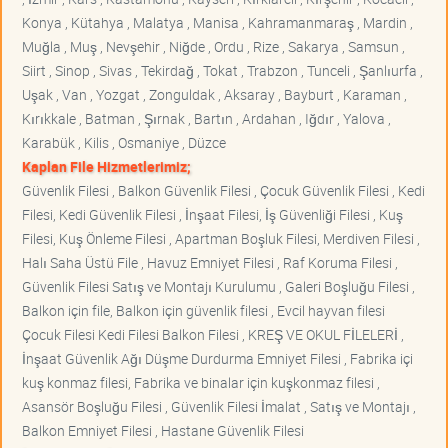
Konya , Kütahya , Malatya , Manisa , Kahramanmaraş , Mardin ,
Muğla , Muş , Nevşehir , Niğde , Ordu , Rize , Sakarya , Samsun ,
Siirt , Sinop , Sivas , Tekirdağ , Tokat , Trabzon , Tunceli , Şanlıurfa ,
Uşak , Van , Yozgat , Zonguldak , Aksaray , Bayburt , Karaman ,
Kırıkkale , Batman , Şırnak , Bartın , Ardahan , Iğdır , Yalova ,
Karabük , Kilis , Osmaniye , Düzce
Kaplan File Hizmetlerimiz;
Güvenlik Filesi , Balkon Güvenlik Filesi , Çocuk Güvenlik Filesi , Kedi
Filesi, Kedi Güvenlik Filesi , İnşaat Filesi, İş Güvenliği Filesi , Kuş
Filesi, Kuş Önleme Filesi , Apartman Boşluk Filesi, Merdiven Filesi ,
Halı Saha Üstü File , Havuz Emniyet Filesi , Raf Koruma Filesi ,
Güvenlik Filesi Satış ve Montajı Kurulumu , Galeri Boşluğu Filesi ,
Balkon için file, Balkon için güvenlik filesi , Evcil hayvan filesi
Çocuk Filesi Kedi Filesi Balkon Filesi , KREŞ VE OKUL FİLELERİ ,
İnşaat Güvenlik Ağı Düşme Durdurma Emniyet Filesi , Fabrika içi
kuş konmaz filesi, Fabrika ve binalar için kuşkonmaz filesi ,
Asansör Boşluğu Filesi , Güvenlik Filesi İmalat , Satış ve Montajı ,
Balkon Emniyet Filesi , Hastane Güvenlik Filesi