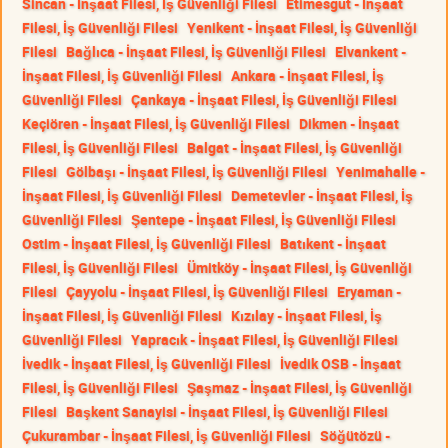
Sincan - İnşaat Filesi, İş Güvenliği Filesi
Etimesgut - İnşaat
Filesi, İş Güvenliği Filesi
Yenikent - İnşaat Filesi, İş Güvenliği
Filesi
Bağlıca - İnşaat Filesi, İş Güvenliği Filesi
Elvankent -
İnşaat Filesi, İş Güvenliği Filesi
Ankara - İnşaat Filesi, İş
Güvenliği Filesi
Çankaya - İnşaat Filesi, İş Güvenliği Filesi
Keçiören - İnşaat Filesi, İş Güvenliği Filesi
Dikmen - İnşaat
Filesi, İş Güvenliği Filesi
Balgat - İnşaat Filesi, İş Güvenliği
Filesi
Gölbaşı - İnşaat Filesi, İş Güvenliği Filesi
Yenimahalle -
İnşaat Filesi, İş Güvenliği Filesi
Demetevler - İnşaat Filesi, İş
Güvenliği Filesi
Şentepe - İnşaat Filesi, İş Güvenliği Filesi
Ostim - İnşaat Filesi, İş Güvenliği Filesi
Batıkent - İnşaat
Filesi, İş Güvenliği Filesi
Ümitköy - İnşaat Filesi, İş Güvenliği
Filesi
Çayyolu - İnşaat Filesi, İş Güvenliği Filesi
Eryaman -
İnşaat Filesi, İş Güvenliği Filesi
Kızılay - İnşaat Filesi, İş
Güvenliği Filesi
Yapracık - İnşaat Filesi, İş Güvenliği Filesi
İvedik - İnşaat Filesi, İş Güvenliği Filesi
İvedik OSB - İnşaat
Filesi, İş Güvenliği Filesi
Şaşmaz - İnşaat Filesi, İş Güvenliği
Filesi
Başkent Sanayisi - İnşaat Filesi, İş Güvenliği Filesi
Çukurambar - İnşaat Filesi, İş Güvenliği Filesi
Söğütözü -