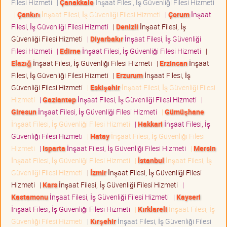
Filesi Hizmeti
|
Çanakkale
İnşaat Filesi, İş Güvenliği Filesi Hizmeti
|
Çankırı
İnşaat Filesi, İş Güvenliği Filesi Hizmeti
|
Çorum
İnşaat
Filesi, İş Güvenliği Filesi Hizmeti
|
Denizli
İnşaat Filesi, İş
Güvenliği Filesi Hizmeti
|
Diyarbakır
İnşaat Filesi, İş Güvenliği
Filesi Hizmeti
|
Edirne
İnşaat Filesi, İş Güvenliği Filesi Hizmeti
|
Elazığ
İnşaat Filesi, İş Güvenliği Filesi Hizmeti
|
Erzincan
İnşaat
Filesi, İş Güvenliği Filesi Hizmeti
|
Erzurum
İnşaat Filesi, İş
Güvenliği Filesi Hizmeti
|
Eskişehir
İnşaat Filesi, İş Güvenliği Filesi
Hizmeti
|
Gaziantep
İnşaat Filesi, İş Güvenliği Filesi Hizmeti
|
Giresun
İnşaat Filesi, İş Güvenliği Filesi Hizmeti
|
Gümüşhane
İnşaat Filesi, İş Güvenliği Filesi Hizmeti
|
Hakkari
İnşaat Filesi, İş
Güvenliği Filesi Hizmeti
|
Hatay
İnşaat Filesi, İş Güvenliği Filesi
Hizmeti
|
Isparta
İnşaat Filesi, İş Güvenliği Filesi Hizmeti
|
Mersin
İnşaat Filesi, İş Güvenliği Filesi Hizmeti
|
İstanbul
İnşaat Filesi, İş
Güvenliği Filesi Hizmeti
|
İzmir
İnşaat Filesi, İş Güvenliği Filesi
Hizmeti
|
Kars
İnşaat Filesi, İş Güvenliği Filesi Hizmeti
|
Kastamonu
İnşaat Filesi, İş Güvenliği Filesi Hizmeti
|
Kayseri
İnşaat Filesi, İş Güvenliği Filesi Hizmeti
|
Kırklareli
İnşaat Filesi, İş
Güvenliği Filesi Hizmeti
|
Kırşehir
İnşaat Filesi, İş Güvenliği Filesi