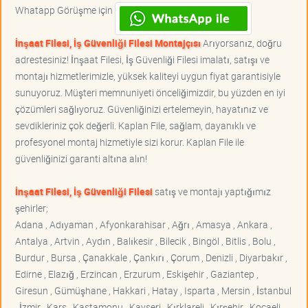
Whatapp Görüşme için
İnşaat Filesi, İş Güvenliği Filesi Montajçısı
Arıyorsanız, doğru
adrestesiniz! İnşaat Filesi, İş Güvenliği Filesi imalatı, satışı ve
montajı hizmetlerimizle, yüksek kaliteyi uygun fiyat garantisiyle
sunuyoruz. Müşteri memnuniyeti önceliğimizdir, bu yüzden en iyi
çözümleri sağlıyoruz. Güvenliğinizi ertelemeyin, hayatınız ve
sevdikleriniz çok değerli. Kaplan File, sağlam, dayanıklı ve
profesyonel montaj hizmetiyle sizi korur. Kaplan File ile
güvenliğinizi garanti altına alın!
İnşaat Filesi, İş Güvenliği Filesi
satış ve montajı yaptığımız
şehirler;
Adana , Adıyaman , Afyonkarahisar , Ağrı , Amasya , Ankara ,
Antalya , Artvin , Aydın , Balıkesir , Bilecik , Bingöl , Bitlis , Bolu ,
Burdur , Bursa , Çanakkale , Çankırı , Çorum , Denizli , Diyarbakır ,
Edirne , Elazığ , Erzincan , Erzurum , Eskişehir , Gaziantep ,
Giresun , Gümüşhane , Hakkari , Hatay , Isparta , Mersin , İstanbul
, İzmir , Kars , Kastamonu , Kayseri , Kırklareli , Kırşehir , Kocaeli ,