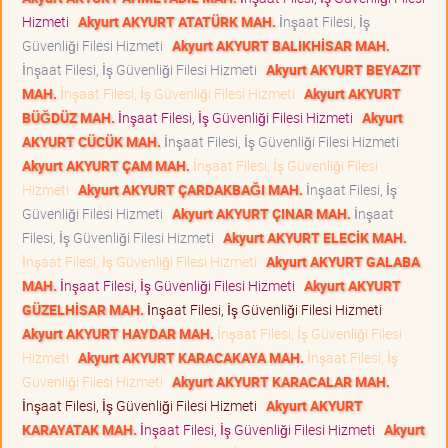
Hizmeti
Akyurt AKYURT ATATÜRK MAH.
İnşaat Filesi, İş
Güvenliği Filesi Hizmeti
Akyurt AKYURT BALIKHİSAR MAH.
İnşaat Filesi, İş Güvenliği Filesi Hizmeti
Akyurt AKYURT BEYAZIT
MAH.
İnşaat Filesi, İş Güvenliği Filesi Hizmeti
Akyurt AKYURT
BÜĞDÜZ MAH.
İnşaat Filesi, İş Güvenliği Filesi Hizmeti
Akyurt
AKYURT CÜCÜK MAH.
İnşaat Filesi, İş Güvenliği Filesi Hizmeti
Akyurt AKYURT ÇAM MAH.
İnşaat Filesi, İş Güvenliği Filesi
Hizmeti
Akyurt AKYURT ÇARDAKBAĞI MAH.
İnşaat Filesi, İş
Güvenliği Filesi Hizmeti
Akyurt AKYURT ÇINAR MAH.
İnşaat
Filesi, İş Güvenliği Filesi Hizmeti
Akyurt AKYURT ELECİK MAH.
İnşaat Filesi, İş Güvenliği Filesi Hizmeti
Akyurt AKYURT GALABA
MAH.
İnşaat Filesi, İş Güvenliği Filesi Hizmeti
Akyurt AKYURT
GÜZELHİSAR MAH.
İnşaat Filesi, İş Güvenliği Filesi Hizmeti
Akyurt AKYURT HAYDAR MAH.
İnşaat Filesi, İş Güvenliği Filesi
Hizmeti
Akyurt AKYURT KARACAKAYA MAH.
İnşaat Filesi, İş
Güvenliği Filesi Hizmeti
Akyurt AKYURT KARACALAR MAH.
İnşaat Filesi, İş Güvenliği Filesi Hizmeti
Akyurt AKYURT
KARAYATAK MAH.
İnşaat Filesi, İş Güvenliği Filesi Hizmeti
Akyurt