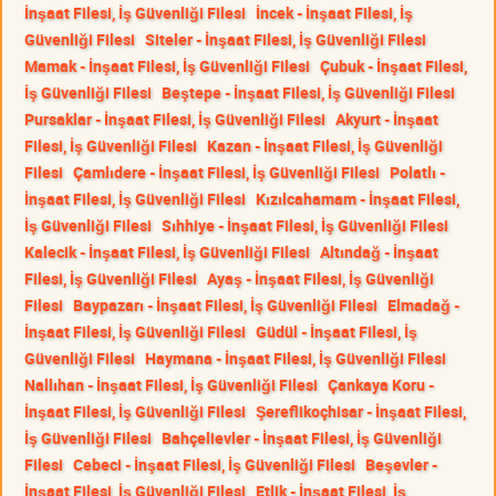
İnşaat Filesi, İş Güvenliği Filesi
İncek - İnşaat Filesi, İş
Güvenliği Filesi
Siteler - İnşaat Filesi, İş Güvenliği Filesi
Mamak - İnşaat Filesi, İş Güvenliği Filesi
Çubuk - İnşaat Filesi,
İş Güvenliği Filesi
Beştepe - İnşaat Filesi, İş Güvenliği Filesi
Pursaklar - İnşaat Filesi, İş Güvenliği Filesi
Akyurt - İnşaat
Filesi, İş Güvenliği Filesi
Kazan - İnşaat Filesi, İş Güvenliği
Filesi
Çamlıdere - İnşaat Filesi, İş Güvenliği Filesi
Polatlı -
İnşaat Filesi, İş Güvenliği Filesi
Kızılcahamam - İnşaat Filesi,
İş Güvenliği Filesi
Sıhhiye - İnşaat Filesi, İş Güvenliği Filesi
Kalecik - İnşaat Filesi, İş Güvenliği Filesi
Altındağ - İnşaat
Filesi, İş Güvenliği Filesi
Ayaş - İnşaat Filesi, İş Güvenliği
Filesi
Baypazarı - İnşaat Filesi, İş Güvenliği Filesi
Elmadağ -
İnşaat Filesi, İş Güvenliği Filesi
Güdül - İnşaat Filesi, İş
Güvenliği Filesi
Haymana - İnşaat Filesi, İş Güvenliği Filesi
Nallıhan - İnşaat Filesi, İş Güvenliği Filesi
Çankaya Koru -
İnşaat Filesi, İş Güvenliği Filesi
Şereflikoçhisar - İnşaat Filesi,
İş Güvenliği Filesi
Bahçelievler - İnşaat Filesi, İş Güvenliği
Filesi
Cebeci - İnşaat Filesi, İş Güvenliği Filesi
Beşevler -
İnşaat Filesi, İş Güvenliği Filesi
Etlik - İnşaat Filesi, İş