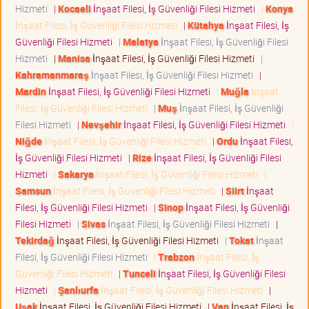
Hizmeti
|
Kocaeli
İnşaat Filesi, İş Güvenliği Filesi Hizmeti
|
Konya
İnşaat Filesi, İş Güvenliği Filesi Hizmeti
|
Kütahya
İnşaat Filesi, İş
Güvenliği Filesi Hizmeti
|
Malatya
İnşaat Filesi, İş Güvenliği Filesi
Hizmeti
|
Manisa
İnşaat Filesi, İş Güvenliği Filesi Hizmeti
|
Kahramanmaraş
İnşaat Filesi, İş Güvenliği Filesi Hizmeti
|
Mardin
İnşaat Filesi, İş Güvenliği Filesi Hizmeti
|
Muğla
İnşaat
Filesi, İş Güvenliği Filesi Hizmeti
|
Muş
İnşaat Filesi, İş Güvenliği
Filesi Hizmeti
|
Nevşehir
İnşaat Filesi, İş Güvenliği Filesi Hizmeti
|
Niğde
İnşaat Filesi, İş Güvenliği Filesi Hizmeti
|
Ordu
İnşaat Filesi,
İş Güvenliği Filesi Hizmeti
|
Rize
İnşaat Filesi, İş Güvenliği Filesi
Hizmeti
|
Sakarya
İnşaat Filesi, İş Güvenliği Filesi Hizmeti
|
Samsun
İnşaat Filesi, İş Güvenliği Filesi Hizmeti
|
Siirt
İnşaat
Filesi, İş Güvenliği Filesi Hizmeti
|
Sinop
İnşaat Filesi, İş Güvenliği
Filesi Hizmeti
|
Sivas
İnşaat Filesi, İş Güvenliği Filesi Hizmeti
|
Tekirdağ
İnşaat Filesi, İş Güvenliği Filesi Hizmeti
|
Tokat
İnşaat
Filesi, İş Güvenliği Filesi Hizmeti
|
Trabzon
İnşaat Filesi, İş
Güvenliği Filesi Hizmeti
|
Tunceli
İnşaat Filesi, İş Güvenliği Filesi
Hizmeti
|
Şanlıurfa
İnşaat Filesi, İş Güvenliği Filesi Hizmeti
|
Uşak
İnşaat Filesi, İş Güvenliği Filesi Hizmeti
|
Van
İnşaat Filesi, İş