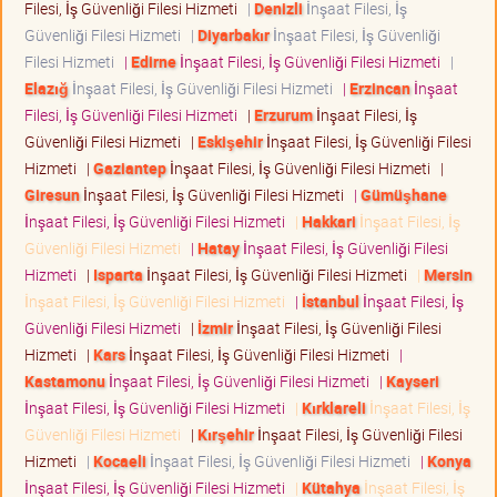
Filesi, İş Güvenliği Filesi Hizmeti
|
Denizli
İnşaat Filesi, İş
Güvenliği Filesi Hizmeti
|
Diyarbakır
İnşaat Filesi, İş Güvenliği
Filesi Hizmeti
|
Edirne
İnşaat Filesi, İş Güvenliği Filesi Hizmeti
|
Elazığ
İnşaat Filesi, İş Güvenliği Filesi Hizmeti
|
Erzincan
İnşaat
Filesi, İş Güvenliği Filesi Hizmeti
|
Erzurum
İnşaat Filesi, İş
Güvenliği Filesi Hizmeti
|
Eskişehir
İnşaat Filesi, İş Güvenliği Filesi
Hizmeti
|
Gaziantep
İnşaat Filesi, İş Güvenliği Filesi Hizmeti
|
Giresun
İnşaat Filesi, İş Güvenliği Filesi Hizmeti
|
Gümüşhane
İnşaat Filesi, İş Güvenliği Filesi Hizmeti
|
Hakkari
İnşaat Filesi, İş
Güvenliği Filesi Hizmeti
|
Hatay
İnşaat Filesi, İş Güvenliği Filesi
Hizmeti
|
Isparta
İnşaat Filesi, İş Güvenliği Filesi Hizmeti
|
Mersin
İnşaat Filesi, İş Güvenliği Filesi Hizmeti
|
İstanbul
İnşaat Filesi, İş
Güvenliği Filesi Hizmeti
|
İzmir
İnşaat Filesi, İş Güvenliği Filesi
Hizmeti
|
Kars
İnşaat Filesi, İş Güvenliği Filesi Hizmeti
|
Kastamonu
İnşaat Filesi, İş Güvenliği Filesi Hizmeti
|
Kayseri
İnşaat Filesi, İş Güvenliği Filesi Hizmeti
|
Kırklareli
İnşaat Filesi, İş
Güvenliği Filesi Hizmeti
|
Kırşehir
İnşaat Filesi, İş Güvenliği Filesi
Hizmeti
|
Kocaeli
İnşaat Filesi, İş Güvenliği Filesi Hizmeti
|
Konya
İnşaat Filesi, İş Güvenliği Filesi Hizmeti
|
Kütahya
İnşaat Filesi, İş