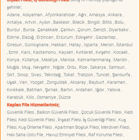
şehirler;
Adana , Adıyaman , Afyonkarahisar , Ağrı , Amasya , Ankara ,
Antalya , Artvin , Aydın , Balıkesir , Bilecik , Bingöl , Bitlis , Bolu ,
Burdur , Bursa , Çanakkale , Çankırı , Çorum , Denizli , Diyarbakır ,
Edirne , Elazığ , Erzincan , Erzurum , Eskişehir , Gaziantep ,
Giresun , Gümüşhane , Hakkari , Hatay , Isparta , Mersin , İstanbul
, İzmir , Kars , Kastamonu , Kayseri , Kırklareli , Kırşehir , Kocaeli ,
Konya , Kütahya , Malatya , Manisa , Kahramanmaraş , Mardin ,
Muğla , Muş , Nevşehir , Niğde , Ordu , Rize , Sakarya , Samsun ,
Siirt , Sinop , Sivas , Tekirdağ , Tokat , Trabzon , Tunceli , Şanlıurfa ,
Uşak , Van , Yozgat , Zonguldak , Aksaray , Bayburt , Karaman ,
Kırıkkale , Batman , Şırnak , Bartın , Ardahan , Iğdır , Yalova ,
Karabük , Kilis , Osmaniye , Düzce
Kaplan File Hizmetlerimiz;
Güvenlik Filesi , Balkon Güvenlik Filesi , Çocuk Güvenlik Filesi , Kedi
Filesi, Kedi Güvenlik Filesi , İnşaat Filesi, İş Güvenliği Filesi , Kuş
Filesi, Kuş Önleme Filesi , Apartman Boşluk Filesi, Merdiven Filesi ,
Halı Saha Üstü File , Havuz Emniyet Filesi , Raf Koruma Filesi ,