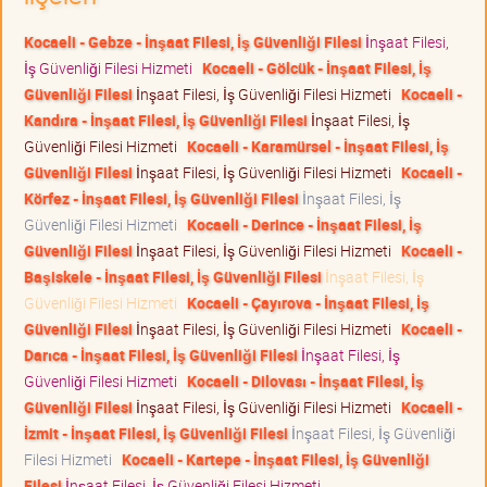
Kocaeli - Gebze - İnşaat Filesi, İş Güvenliği Filesi
İnşaat Filesi,
İş Güvenliği Filesi Hizmeti
Kocaeli - Gölcük - İnşaat Filesi, İş
Güvenliği Filesi
İnşaat Filesi, İş Güvenliği Filesi Hizmeti
Kocaeli -
Kandıra - İnşaat Filesi, İş Güvenliği Filesi
İnşaat Filesi, İş
Güvenliği Filesi Hizmeti
Kocaeli - Karamürsel - İnşaat Filesi, İş
Güvenliği Filesi
İnşaat Filesi, İş Güvenliği Filesi Hizmeti
Kocaeli -
Körfez - İnşaat Filesi, İş Güvenliği Filesi
İnşaat Filesi, İş
Güvenliği Filesi Hizmeti
Kocaeli - Derince - İnşaat Filesi, İş
Güvenliği Filesi
İnşaat Filesi, İş Güvenliği Filesi Hizmeti
Kocaeli -
Başiskele - İnşaat Filesi, İş Güvenliği Filesi
İnşaat Filesi, İş
Güvenliği Filesi Hizmeti
Kocaeli - Çayırova - İnşaat Filesi, İş
Güvenliği Filesi
İnşaat Filesi, İş Güvenliği Filesi Hizmeti
Kocaeli -
Darıca - İnşaat Filesi, İş Güvenliği Filesi
İnşaat Filesi, İş
Güvenliği Filesi Hizmeti
Kocaeli - Dilovası - İnşaat Filesi, İş
Güvenliği Filesi
İnşaat Filesi, İş Güvenliği Filesi Hizmeti
Kocaeli -
İzmit - İnşaat Filesi, İş Güvenliği Filesi
İnşaat Filesi, İş Güvenliği
Filesi Hizmeti
Kocaeli - Kartepe - İnşaat Filesi, İş Güvenliği
Filesi
İnşaat Filesi, İş Güvenliği Filesi Hizmeti