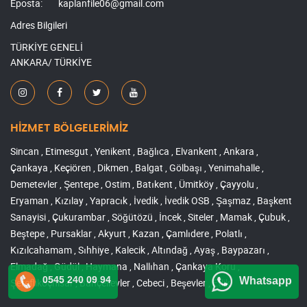
Eposta:
kaplanfile06@gmail.com
Adres Bilgileri
TÜRKİYE GENELİ
ANKARA/ TÜRKİYE
HİZMET BÖLGELERİMİZ
Sincan , Etimesgut , Yenikent , Bağlıca , Elvankent , Ankara ,
Çankaya , Keçiören , Dikmen , Balgat , Gölbaşı , Yenimahalle ,
Demetevler , Şentepe , Ostim , Batıkent , Ümitköy , Çayyolu ,
Eryaman , Kızılay , Yapracık , İvedik , İvedik OSB , Şaşmaz , Başkent
Sanayisi , Çukurambar , Söğütözü , İncek , Siteler , Mamak , Çubuk ,
Beştepe , Pursaklar , Akyurt , Kazan , Çamlıdere , Polatlı ,
Kızılcahamam , Sıhhiye , Kalecik , Altındağ , Ayaş , Baypazarı ,
Elmadağ , Güdül , Haymana , Nallıhan , Çankaya Koru ,
0545 240 09 94
Whatsapp
Şereflikoçhisar , Bahçelievler , Cebeci , Beşevler , Etlik