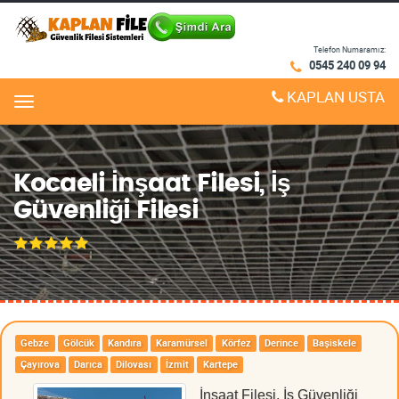
Telefon Numaramız:
0545 240 09 94
KAPLAN USTA
Menu
Kocaeli İnşaat Filesi, İş
Güvenliği Filesi
Gebze
Gölcük
Kandıra
Karamürsel
Körfez
Derince
Başiskele
Çayırova
Darıca
Dilovası
İzmit
Kartepe
İnşaat Filesi, İş Güvenliği