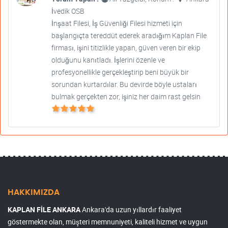
İvedik OSB
İnşaat Filesi, İş Güvenliği Filesi hizmeti için
başlangıçta tereddüt ederek aradığım Kaplan File
firması, işini titizlikle yapan, güven veren bir ekip
olduğunu kanıtladı. İşlerini özenle ve
profesyonellikle gerçekleştirip beni büyük bir
sorundan kurtardılar. Bu devirde böyle ustaları
bulmak gerçekten zor, işiniz her daim rast gelsin
HAKKIMIZDA
KAPLAN FİLE ANKARA
Ankara'da uzun yıllardır faaliyet
göstermekte olan, müşteri memnuniyeti, kaliteli hizmet ve uygun