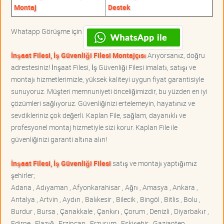
Montaj
Destek
Whatapp Görüşme için
İnşaat Filesi, İş Güvenliği Filesi Montajçısı
Arıyorsanız, doğru
adrestesiniz! İnşaat Filesi, İş Güvenliği Filesi imalatı, satışı ve
montajı hizmetlerimizle, yüksek kaliteyi uygun fiyat garantisiyle
sunuyoruz. Müşteri memnuniyeti önceliğimizdir, bu yüzden en iyi
çözümleri sağlıyoruz. Güvenliğinizi ertelemeyin, hayatınız ve
sevdikleriniz çok değerli. Kaplan File, sağlam, dayanıklı ve
profesyonel montaj hizmetiyle sizi korur. Kaplan File ile
güvenliğinizi garanti altına alın!
İnşaat Filesi, İş Güvenliği Filesi
satış ve montajı yaptığımız
şehirler;
Adana , Adıyaman , Afyonkarahisar , Ağrı , Amasya , Ankara ,
Antalya , Artvin , Aydın , Balıkesir , Bilecik , Bingöl , Bitlis , Bolu ,
Burdur , Bursa , Çanakkale , Çankırı , Çorum , Denizli , Diyarbakır ,
Edirne , Elazığ , Erzincan , Erzurum , Eskişehir , Gaziantep ,