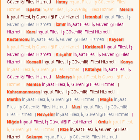
Güvenliği Filesi Hizmeti
|
Hatay
İnşaat Filesi, İş Güvenliği Filesi
Hizmeti
|
Isparta
İnşaat Filesi, İş Güvenliği Filesi Hizmeti
|
Mersin
İnşaat Filesi, İş Güvenliği Filesi Hizmeti
|
İstanbul
İnşaat Filesi, İş
Güvenliği Filesi Hizmeti
|
İzmir
İnşaat Filesi, İş Güvenliği Filesi
Hizmeti
|
Kars
İnşaat Filesi, İş Güvenliği Filesi Hizmeti
|
Kastamonu
İnşaat Filesi, İş Güvenliği Filesi Hizmeti
|
Kayseri
İnşaat Filesi, İş Güvenliği Filesi Hizmeti
|
Kırklareli
İnşaat Filesi, İş
Güvenliği Filesi Hizmeti
|
Kırşehir
İnşaat Filesi, İş Güvenliği Filesi
Hizmeti
|
Kocaeli
İnşaat Filesi, İş Güvenliği Filesi Hizmeti
|
Konya
İnşaat Filesi, İş Güvenliği Filesi Hizmeti
|
Kütahya
İnşaat Filesi, İş
Güvenliği Filesi Hizmeti
|
Malatya
İnşaat Filesi, İş Güvenliği Filesi
Hizmeti
|
Manisa
İnşaat Filesi, İş Güvenliği Filesi Hizmeti
|
Kahramanmaraş
İnşaat Filesi, İş Güvenliği Filesi Hizmeti
|
Mardin
İnşaat Filesi, İş Güvenliği Filesi Hizmeti
|
Muğla
İnşaat
Filesi, İş Güvenliği Filesi Hizmeti
|
Muş
İnşaat Filesi, İş Güvenliği
Filesi Hizmeti
|
Nevşehir
İnşaat Filesi, İş Güvenliği Filesi Hizmeti
|
Niğde
İnşaat Filesi, İş Güvenliği Filesi Hizmeti
|
Ordu
İnşaat Filesi,
İş Güvenliği Filesi Hizmeti
|
Rize
İnşaat Filesi, İş Güvenliği Filesi
Hizmeti
|
Sakarya
İnşaat Filesi, İş Güvenliği Filesi Hizmeti
|