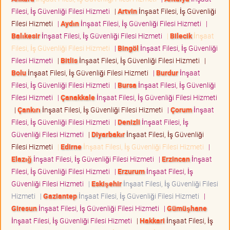
Filesi, İş Güvenliği Filesi Hizmeti
|
Artvin
İnşaat Filesi, İş Güvenliği
Filesi Hizmeti
|
Aydın
İnşaat Filesi, İş Güvenliği Filesi Hizmeti
|
Balıkesir
İnşaat Filesi, İş Güvenliği Filesi Hizmeti
|
Bilecik
İnşaat
Filesi, İş Güvenliği Filesi Hizmeti
|
Bingöl
İnşaat Filesi, İş Güvenliği
Filesi Hizmeti
|
Bitlis
İnşaat Filesi, İş Güvenliği Filesi Hizmeti
|
Bolu
İnşaat Filesi, İş Güvenliği Filesi Hizmeti
|
Burdur
İnşaat
Filesi, İş Güvenliği Filesi Hizmeti
|
Bursa
İnşaat Filesi, İş Güvenliği
Filesi Hizmeti
|
Çanakkale
İnşaat Filesi, İş Güvenliği Filesi Hizmeti
|
Çankırı
İnşaat Filesi, İş Güvenliği Filesi Hizmeti
|
Çorum
İnşaat
Filesi, İş Güvenliği Filesi Hizmeti
|
Denizli
İnşaat Filesi, İş
Güvenliği Filesi Hizmeti
|
Diyarbakır
İnşaat Filesi, İş Güvenliği
Filesi Hizmeti
|
Edirne
İnşaat Filesi, İş Güvenliği Filesi Hizmeti
|
Elazığ
İnşaat Filesi, İş Güvenliği Filesi Hizmeti
|
Erzincan
İnşaat
Filesi, İş Güvenliği Filesi Hizmeti
|
Erzurum
İnşaat Filesi, İş
Güvenliği Filesi Hizmeti
|
Eskişehir
İnşaat Filesi, İş Güvenliği Filesi
Hizmeti
|
Gaziantep
İnşaat Filesi, İş Güvenliği Filesi Hizmeti
|
Giresun
İnşaat Filesi, İş Güvenliği Filesi Hizmeti
|
Gümüşhane
İnşaat Filesi, İş Güvenliği Filesi Hizmeti
|
Hakkari
İnşaat Filesi, İş