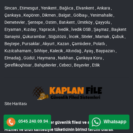
Sincan , Etimesgut , Yenikent , Bağlıca , Elvankent , Ankara ,
Çankaya , Keçiören , Dikmen , Balgat , Gölbaşı , Yenimahalle ,
Demetevler , Şentepe , Ostim , Batıkent , Ümitköy , Çayyolu ,
Eryaman , Kızılay , Yapracık , İvedik , İvedik OSB , Şaşmaz , Başkent
Sanayisi , Çukurambar , Söğütözü , İncek , Siteler , Mamak , Çubuk ,
Beştepe , Pursaklar , Akyurt , Kazan , Çamlıdere , Polatlı ,
Kızılcahamam , Sıhhiye , Kalecik , Altındağ , Ayaş , Baypazarı ,
Elmadağ , Güdül , Haymana , Nallıhan , Çankaya Koru ,
Şereflikoçhisar , Bahçelievler , Cebeci , Beşevler , Etlik
Site Haritası
0545 240 09 94
Whatsapp
Sektörde, Türkiye’nin lider
güvenlik filesi ve ağı
üreticisi olarak,
Hizmet ve ürün kalitesiyle tüketicinin birinci tercihi olarak