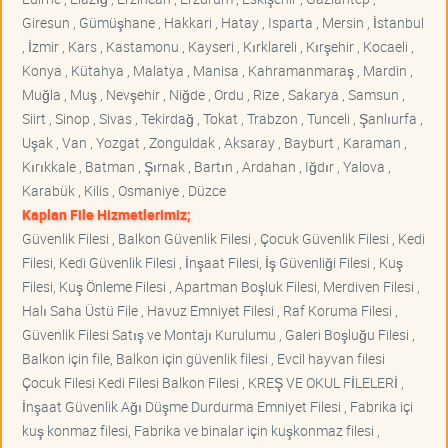
Giresun , Gümüşhane , Hakkari , Hatay , Isparta , Mersin , İstanbul
, İzmir , Kars , Kastamonu , Kayseri , Kırklareli , Kırşehir , Kocaeli ,
Konya , Kütahya , Malatya , Manisa , Kahramanmaraş , Mardin ,
Muğla , Muş , Nevşehir , Niğde , Ordu , Rize , Sakarya , Samsun ,
Siirt , Sinop , Sivas , Tekirdağ , Tokat , Trabzon , Tunceli , Şanlıurfa ,
Uşak , Van , Yozgat , Zonguldak , Aksaray , Bayburt , Karaman ,
Kırıkkale , Batman , Şırnak , Bartın , Ardahan , Iğdır , Yalova ,
Karabük , Kilis , Osmaniye , Düzce
Kaplan File Hizmetlerimiz;
Güvenlik Filesi , Balkon Güvenlik Filesi , Çocuk Güvenlik Filesi , Kedi
Filesi, Kedi Güvenlik Filesi , İnşaat Filesi, İş Güvenliği Filesi , Kuş
Filesi, Kuş Önleme Filesi , Apartman Boşluk Filesi, Merdiven Filesi ,
Halı Saha Üstü File , Havuz Emniyet Filesi , Raf Koruma Filesi ,
Güvenlik Filesi Satış ve Montajı Kurulumu , Galeri Boşluğu Filesi ,
Balkon için file, Balkon için güvenlik filesi , Evcil hayvan filesi
Çocuk Filesi Kedi Filesi Balkon Filesi , KREŞ VE OKUL FİLELERİ ,
İnşaat Güvenlik Ağı Düşme Durdurma Emniyet Filesi , Fabrika içi
kuş konmaz filesi, Fabrika ve binalar için kuşkonmaz filesi ,