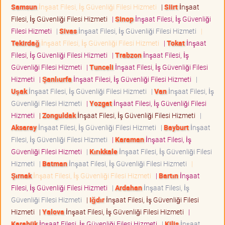
Samsun
İnşaat Filesi, İş Güvenliği Filesi Hizmeti
|
Siirt
İnşaat
Filesi, İş Güvenliği Filesi Hizmeti
|
Sinop
İnşaat Filesi, İş Güvenliği
Filesi Hizmeti
|
Sivas
İnşaat Filesi, İş Güvenliği Filesi Hizmeti
|
Tekirdağ
İnşaat Filesi, İş Güvenliği Filesi Hizmeti
|
Tokat
İnşaat
Filesi, İş Güvenliği Filesi Hizmeti
|
Trabzon
İnşaat Filesi, İş
Güvenliği Filesi Hizmeti
|
Tunceli
İnşaat Filesi, İş Güvenliği Filesi
Hizmeti
|
Şanlıurfa
İnşaat Filesi, İş Güvenliği Filesi Hizmeti
|
Uşak
İnşaat Filesi, İş Güvenliği Filesi Hizmeti
|
Van
İnşaat Filesi, İş
Güvenliği Filesi Hizmeti
|
Yozgat
İnşaat Filesi, İş Güvenliği Filesi
Hizmeti
|
Zonguldak
İnşaat Filesi, İş Güvenliği Filesi Hizmeti
|
Aksaray
İnşaat Filesi, İş Güvenliği Filesi Hizmeti
|
Bayburt
İnşaat
Filesi, İş Güvenliği Filesi Hizmeti
|
Karaman
İnşaat Filesi, İş
Güvenliği Filesi Hizmeti
|
Kırıkkale
İnşaat Filesi, İş Güvenliği Filesi
Hizmeti
|
Batman
İnşaat Filesi, İş Güvenliği Filesi Hizmeti
|
Şırnak
İnşaat Filesi, İş Güvenliği Filesi Hizmeti
|
Bartın
İnşaat
Filesi, İş Güvenliği Filesi Hizmeti
|
Ardahan
İnşaat Filesi, İş
Güvenliği Filesi Hizmeti
|
Iğdır
İnşaat Filesi, İş Güvenliği Filesi
Hizmeti
|
Yalova
İnşaat Filesi, İş Güvenliği Filesi Hizmeti
|
Karabük
İnşaat Filesi, İş Güvenliği Filesi Hizmeti
|
Kilis
İnşaat