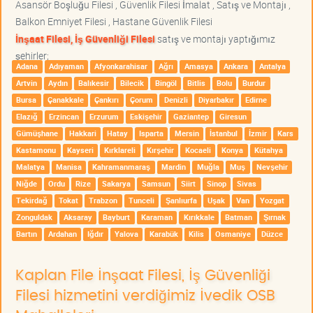
Asansör Boşluğu Filesi , Güvenlik Filesi İmalat , Satış ve Montajı ,
Balkon Emniyet Filesi , Hastane Güvenlik Filesi
İnşaat Filesi, İş Güvenliği Filesi
satış ve montajı yaptığımız
şehirler;
Adana
Adıyaman
Afyonkarahisar
Ağrı
Amasya
Ankara
Antalya
Artvin
Aydın
Balıkesir
Bilecik
Bingöl
Bitlis
Bolu
Burdur
Bursa
Çanakkale
Çankırı
Çorum
Denizli
Diyarbakır
Edirne
Elazığ
Erzincan
Erzurum
Eskişehir
Gaziantep
Giresun
Gümüşhane
Hakkari
Hatay
Isparta
Mersin
İstanbul
İzmir
Kars
Kastamonu
Kayseri
Kırklareli
Kırşehir
Kocaeli
Konya
Kütahya
Malatya
Manisa
Kahramanmaraş
Mardin
Muğla
Muş
Nevşehir
Niğde
Ordu
Rize
Sakarya
Samsun
Siirt
Sinop
Sivas
Tekirdağ
Tokat
Trabzon
Tunceli
Şanlıurfa
Uşak
Van
Yozgat
Zonguldak
Aksaray
Bayburt
Karaman
Kırıkkale
Batman
Şırnak
Bartın
Ardahan
Iğdır
Yalova
Karabük
Kilis
Osmaniye
Düzce
Kaplan File İnşaat Filesi, İş Güvenliği
Filesi hizmetini verdiğimiz İvedik OSB