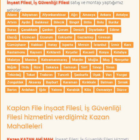
İnşaat Filesi, İş Güvenliği Filesi
satış ve montajı yaptığımız
şehirler;
Adana
Adıyaman
Afyonkarahisar
Ağrı
Amasya
Ankara
Antalya
Artvin
Aydın
Balıkesir
Bilecik
Bingöl
Bitlis
Bolu
Burdur
Bursa
Çanakkale
Çankırı
Çorum
Denizli
Diyarbakır
Edirne
Elazığ
Erzincan
Erzurum
Eskişehir
Gaziantep
Giresun
Gümüşhane
Hakkari
Hatay
Isparta
Mersin
İstanbul
İzmir
Kars
Kastamonu
Kayseri
Kırklareli
Kırşehir
Kocaeli
Konya
Kütahya
Malatya
Manisa
Kahramanmaraş
Mardin
Muğla
Muş
Nevşehir
Niğde
Ordu
Rize
Sakarya
Samsun
Siirt
Sinop
Sivas
Tekirdağ
Tokat
Trabzon
Tunceli
Şanlıurfa
Uşak
Van
Yozgat
Zonguldak
Aksaray
Bayburt
Karaman
Kırıkkale
Batman
Şırnak
Bartın
Ardahan
Iğdır
Yalova
Karabük
Kilis
Osmaniye
Düzce
Kaplan File İnşaat Filesi, İş Güvenliği
Filesi hizmetini verdiğimiz Kazan
Mahalleleri
Kazan KAZAN AHİ MAH.
İnşaat Filesi, İş Güvenliği Filesi Hizmeti