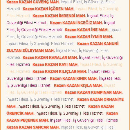
Kazan KAZAN GÜVENÇ MAH.
İnşaat Filesi, İş Güvenliği Filesi
Hizmeti
Kazan KAZAN İÇÖREN MAH.
İnşaat Filesi, İş Güvenliği
Filesi Hizmeti
Kazan KAZAN İMRENDİ MAH.
İnşaat Filesi, İş
Güvenliği Filesi Hizmeti
Kazan KAZAN İNCEĞİZ MAH.
İnşaat
Filesi, İş Güvenliği Filesi Hizmeti
Kazan KAZAN İNE MAH.
İnşaat
Filesi, İş Güvenliği Filesi Hizmeti
Kazan KAZAN İYMİR MAH.
İnşaat Filesi, İş Güvenliği Filesi Hizmeti
Kazan KAZAN KANUNİ
SULTAN SÜLEYMAN MAH.
İnşaat Filesi, İş Güvenliği Filesi
Hizmeti
Kazan KAZAN KARALAR MAH.
İnşaat Filesi, İş Güvenliği
Filesi Hizmeti
Kazan KAZAN KAYI MAH.
İnşaat Filesi, İş Güvenliği
Filesi Hizmeti
Kazan KAZAN KILIÇLAR MAH.
İnşaat Filesi, İş
Güvenliği Filesi Hizmeti
Kazan KAZAN KINIK MAH.
İnşaat Filesi,
İş Güvenliği Filesi Hizmeti
Kazan KAZAN KIŞLA MAH.
İnşaat
Filesi, İş Güvenliği Filesi Hizmeti
Kazan KAZAN KUMPINAR MAH.
İnşaat Filesi, İş Güvenliği Filesi Hizmeti
Kazan KAZAN ORHANİYE
MAH.
İnşaat Filesi, İş Güvenliği Filesi Hizmeti
Kazan KAZAN
ÖRENCİK MAH.
İnşaat Filesi, İş Güvenliği Filesi Hizmeti
Kazan
KAZAN PEÇENEK MAH.
İnşaat Filesi, İş Güvenliği Filesi Hizmeti
Kazan KAZAN SANCAR MAH.
İnşaat Filesi, İş Güvenliği Filesi