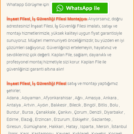
Whatapp Görüşme için
İnşaat Filesi, İş Güvenliği Filesi Montajçısı
Arıyorsanız, doğru
adrestesiniz! İnşaat Filesi, İş Güvenliği Filesi imalatı, satışı ve
montajı hizmetlerimizle, yüksek kaliteyi uygun fiyat garantisiyle
sunuyoruz. Müşteri memnuniyeti önceliğimizdir, bu yüzden en iyi
çözümleri sağlıyoruz. Güvenliğinizi ertelemeyin, hayatınız ve
sevdikleriniz çok değerli. Kaplan File, sağlam, dayanıklı ve
profesyonel montaj hizmetiyle sizi korur. Kaplan File ile
güvenliğinizi garanti altına alın!
İnşaat Filesi, İş Güvenliği Filesi
satış ve montajı yaptığımız
şehirler;
Adana , Adıyaman , Afyonkarahisar , Ağrı , Amasya , Ankara ,
Antalya , Artvin , Aydın , Balıkesir , Bilecik , Bingöl , Bitlis , Bolu ,
Burdur , Bursa , Çanakkale , Çankırı , Çorum , Denizli , Diyarbakır ,
Edirne , Elazığ , Erzincan , Erzurum , Eskişehir , Gaziantep ,
Giresun , Gümüşhane , Hakkari , Hatay , Isparta , Mersin , İstanbul
, İzmir , Kars , Kastamonu , Kayseri , Kırklareli , Kırşehir , Kocaeli ,