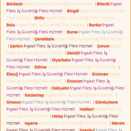
Balıkesir
İnşaat Filesi, İş Güvenliği Filesi Hizmeti
|
Bilecik
İnşaat
Filesi, İş Güvenliği Filesi Hizmeti
|
Bingöl
İnşaat Filesi, İş Güvenliği
Filesi Hizmeti
|
Bitlis
İnşaat Filesi, İş Güvenliği Filesi Hizmeti
|
Bolu
İnşaat Filesi, İş Güvenliği Filesi Hizmeti
|
Burdur
İnşaat
Filesi, İş Güvenliği Filesi Hizmeti
|
Bursa
İnşaat Filesi, İş Güvenliği
Filesi Hizmeti
|
Çanakkale
İnşaat Filesi, İş Güvenliği Filesi Hizmeti
|
Çankırı
İnşaat Filesi, İş Güvenliği Filesi Hizmeti
|
Çorum
İnşaat
Filesi, İş Güvenliği Filesi Hizmeti
|
Denizli
İnşaat Filesi, İş
Güvenliği Filesi Hizmeti
|
Diyarbakır
İnşaat Filesi, İş Güvenliği
Filesi Hizmeti
|
Edirne
İnşaat Filesi, İş Güvenliği Filesi Hizmeti
|
Elazığ
İnşaat Filesi, İş Güvenliği Filesi Hizmeti
|
Erzincan
İnşaat
Filesi, İş Güvenliği Filesi Hizmeti
|
Erzurum
İnşaat Filesi, İş
Güvenliği Filesi Hizmeti
|
Eskişehir
İnşaat Filesi, İş Güvenliği Filesi
Hizmeti
|
Gaziantep
İnşaat Filesi, İş Güvenliği Filesi Hizmeti
|
Giresun
İnşaat Filesi, İş Güvenliği Filesi Hizmeti
|
Gümüşhane
İnşaat Filesi, İş Güvenliği Filesi Hizmeti
|
Hakkari
İnşaat Filesi, İş
Güvenliği Filesi Hizmeti
|
Hatay
İnşaat Filesi, İş Güvenliği Filesi
Hizmeti
|
Isparta
İnşaat Filesi, İş Güvenliği Filesi Hizmeti
|
Mersin
İnşaat Filesi, İş Güvenliği Filesi Hizmeti
|
İstanbul
İnşaat Filesi, İş