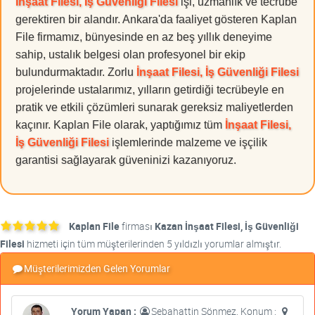
İnşaat Filesi, İş Güvenliği Filesi
işi, uzmanlık ve tecrübe
gerektiren bir alandır. Ankara'da faaliyet gösteren Kaplan
File firmamız, bünyesinde en az beş yıllık deneyime
sahip, ustalık belgesi olan profesyonel bir ekip
bulundurmaktadır. Zorlu
İnşaat Filesi, İş Güvenliği Filesi
projelerinde ustalarımız, yılların getirdiği tecrübeyle en
pratik ve etkili çözümleri sunarak gereksiz maliyetlerden
kaçınır. Kaplan File olarak, yaptığımız tüm
İnşaat Filesi,
İş Güvenliği Filesi
işlemlerinde malzeme ve işçilik
garantisi sağlayarak güveninizi kazanıyoruz.
Kaplan File
firması
Kazan İnşaat Filesi, İş Güvenliği
Filesi
hizmeti için tüm müşterilerinden 5 yıldızlı yorumlar almıştır.
Müşterilerimizden Gelen Yorumlar
Yorum Yapan :
Sebahattin Sönmez, Konum :