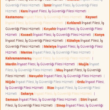
Güvenliği Filesi Hizmeti
|
İzmir
İnşaat Filesi, İş Güvenliği Filesi
Hizmeti
|
Kars
İnşaat Filesi, İş Güvenliği Filesi Hizmeti
|
Kastamonu
İnşaat Filesi, İş Güvenliği Filesi Hizmeti
|
Kayseri
İnşaat Filesi, İş Güvenliği Filesi Hizmeti
|
Kırklareli
İnşaat Filesi, İş
Güvenliği Filesi Hizmeti
|
Kırşehir
İnşaat Filesi, İş Güvenliği Filesi
Hizmeti
|
Kocaeli
İnşaat Filesi, İş Güvenliği Filesi Hizmeti
|
Konya
İnşaat Filesi, İş Güvenliği Filesi Hizmeti
|
Kütahya
İnşaat Filesi, İş
Güvenliği Filesi Hizmeti
|
Malatya
İnşaat Filesi, İş Güvenliği Filesi
Hizmeti
|
Manisa
İnşaat Filesi, İş Güvenliği Filesi Hizmeti
|
Kahramanmaraş
İnşaat Filesi, İş Güvenliği Filesi Hizmeti
|
Mardin
İnşaat Filesi, İş Güvenliği Filesi Hizmeti
|
Muğla
İnşaat
Filesi, İş Güvenliği Filesi Hizmeti
|
Muş
İnşaat Filesi, İş Güvenliği
Filesi Hizmeti
|
Nevşehir
İnşaat Filesi, İş Güvenliği Filesi Hizmeti
|
Niğde
İnşaat Filesi, İş Güvenliği Filesi Hizmeti
|
Ordu
İnşaat Filesi,
İş Güvenliği Filesi Hizmeti
|
Rize
İnşaat Filesi, İş Güvenliği Filesi
Hizmeti
|
Sakarya
İnşaat Filesi, İş Güvenliği Filesi Hizmeti
|
Samsun
İnşaat Filesi, İş Güvenliği Filesi Hizmeti
|
Siirt
İnşaat
Filesi, İş Güvenliği Filesi Hizmeti
|
Sinop
İnşaat Filesi, İş Güvenliği