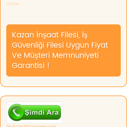
Hizmeti
Kazan İnşaat Filesi, İş
Güvenliği Filesi Uygun Fiyat
Ve Müşteri Memnuniyeti
Garantisi !
0545 240 09 94 Kaplan Usta