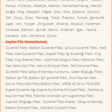
Konya , Kütahya , Malatya , Manisa , Kahramanmaraş , Mardin ,
Muğla , Muş , Nevşehir , Niğde , Ordu , Rize , Sakarya , Samsun ,
Siirt , Sinop , Sivas , Tekirdağ , Tokat , Trabzon , Tunceli , Şanlıurfa ,
Uşak , Van , Yozgat , Zonguldak , Aksaray , Bayburt , Karaman ,
Kırıkkale , Batman , Şırnak , Bartın , Ardahan , Iğdır , Yalova ,
Karabük , Kilis , Osmaniye , Düzce
Kaplan File Hizmetlerimiz;
Güvenlik Filesi , Balkon Güvenlik Filesi , Çocuk Güvenlik Filesi , Kedi
Filesi, Kedi Güvenlik Filesi , İnşaat Filesi, İş Güvenliği Filesi , Kuş
Filesi, Kuş Önleme Filesi , Apartman Boşluk Filesi, Merdiven Filesi ,
Halı Saha Üstü File , Havuz Emniyet Filesi , Raf Koruma Filesi ,
Güvenlik Filesi Satış ve Montajı Kurulumu , Galeri Boşluğu Filesi ,
Balkon için file, Balkon için güvenlik filesi , Evcil hayvan filesi
Çocuk Filesi Kedi Filesi Balkon Filesi , KREŞ VE OKUL FİLELERİ ,
İnşaat Güvenlik Ağı Düşme Durdurma Emniyet Filesi , Fabrika içi
kuş konmaz filesi, Fabrika ve binalar için kuşkonmaz filesi ,
Asansör Boşluğu Filesi , Güvenlik Filesi İmalat , Satış ve Montajı ,
Balkon Emniyet Filesi , Hastane Güvenlik Filesi