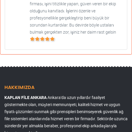
firması, işini titizlikle yapan, güven veren bir ekip
olduğunu kanıtladı. İşlerini özenle ve
profesyonellikle gerçekleştirip beni büyük bir
sorundan kurtardılar. Bu devirde böyle ustaları
bulmak gerçekten zor, işiniz her daim rast gelsin
HAKKIMIZDA
KAPLAN FİLE ANKARA
Ankara'da uzun yıllardır faaliyet
göstermekte olan, müşteri memnuniyeti, kaliteli hizmet ve uygun
fiyatlı çözümleri sunmak gibi prensipleri benimseyerek güvenlik ağ
file sistemleri alanlarında hizmet veren bir firmadır. Sektörde uzunca
sürelerdir yer almakla beraber, profesyonel ekip arkadaşlarıyla