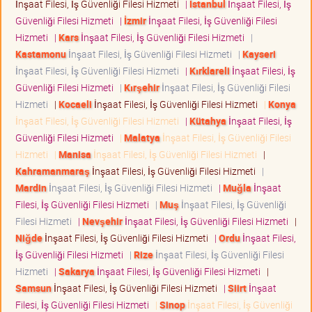
İnşaat Filesi, İş Güvenliği Filesi Hizmeti
|
İstanbul
İnşaat Filesi, İş
Güvenliği Filesi Hizmeti
|
İzmir
İnşaat Filesi, İş Güvenliği Filesi
Hizmeti
|
Kars
İnşaat Filesi, İş Güvenliği Filesi Hizmeti
|
Kastamonu
İnşaat Filesi, İş Güvenliği Filesi Hizmeti
|
Kayseri
İnşaat Filesi, İş Güvenliği Filesi Hizmeti
|
Kırklareli
İnşaat Filesi, İş
Güvenliği Filesi Hizmeti
|
Kırşehir
İnşaat Filesi, İş Güvenliği Filesi
Hizmeti
|
Kocaeli
İnşaat Filesi, İş Güvenliği Filesi Hizmeti
|
Konya
İnşaat Filesi, İş Güvenliği Filesi Hizmeti
|
Kütahya
İnşaat Filesi, İş
Güvenliği Filesi Hizmeti
|
Malatya
İnşaat Filesi, İş Güvenliği Filesi
Hizmeti
|
Manisa
İnşaat Filesi, İş Güvenliği Filesi Hizmeti
|
Kahramanmaraş
İnşaat Filesi, İş Güvenliği Filesi Hizmeti
|
Mardin
İnşaat Filesi, İş Güvenliği Filesi Hizmeti
|
Muğla
İnşaat
Filesi, İş Güvenliği Filesi Hizmeti
|
Muş
İnşaat Filesi, İş Güvenliği
Filesi Hizmeti
|
Nevşehir
İnşaat Filesi, İş Güvenliği Filesi Hizmeti
|
Niğde
İnşaat Filesi, İş Güvenliği Filesi Hizmeti
|
Ordu
İnşaat Filesi,
İş Güvenliği Filesi Hizmeti
|
Rize
İnşaat Filesi, İş Güvenliği Filesi
Hizmeti
|
Sakarya
İnşaat Filesi, İş Güvenliği Filesi Hizmeti
|
Samsun
İnşaat Filesi, İş Güvenliği Filesi Hizmeti
|
Siirt
İnşaat
Filesi, İş Güvenliği Filesi Hizmeti
|
Sinop
İnşaat Filesi, İş Güvenliği