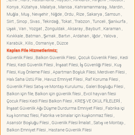
Konya , Kütahya , Malatya , Manisa , Kahramanmaraş , Mardin ,
Muğla , Muş , Nevşehir , Niğde , Ordu , Rize , Sakarya , Samsun ,
Siirt , Sinop , Sivas , Tekirdağ , Tokat , Trabzon , Tunceli , Şanlıurfa ,
Uşak , Van , Yozgat , Zonguldak , Aksaray , Bayburt , Karaman ,
Kırıkkale , Batman , Şırnak , Bartın , Ardahan , Iğdır , Yalova ,
Karabük , Kilis , Osmaniye , Düzce
Kaplan File Hizmetlerimiz;
Güvenlik Filesi , Balkon Güvenlik Filesi , Çocuk Güvenlik Filesi , Kedi
Filesi, Kedi Güvenlik Filesi , İnşaat Filesi, İş Güvenliği Filesi , Kuş
Filesi, Kuş Önleme Filesi , Apartman Boşluk Filesi, Merdiven Filesi ,
Halı Saha Üstü File , Havuz Emniyet Filesi , Raf Koruma Filesi ,
Güvenlik Filesi Satış ve Montajı Kurulumu , Galeri Boşluğu Filesi ,
Balkon için file, Balkon için güvenlik filesi , Evcil hayvan filesi
Çocuk Filesi Kedi Filesi Balkon Filesi , KREŞ VE OKUL FİLELERİ ,
İnşaat Güvenlik Ağı Düşme Durdurma Emniyet Filesi , Fabrika içi
kuş konmaz filesi, Fabrika ve binalar için kuşkonmaz filesi ,
Asansör Boşluğu Filesi , Güvenlik Filesi İmalat , Satış ve Montajı ,
Balkon Emniyet Filesi , Hastane Güvenlik Filesi