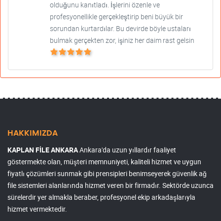
olduğunu kanıtladı. İşlerini özenle ve
profesyonellikle gerçekleştirip beni büyük bir
sorundan kurtardılar. Bu devirde böyle ustaları
bulmak gerçekten zor, işiniz her daim rast gelsin
HAKKIMIZDA
KAPLAN FİLE ANKARA
Ankara'da uzun yıllardır faaliyet
göstermekte olan, müşteri memnuniyeti, kaliteli hizmet ve uygun
fiyatlı çözümleri sunmak gibi prensipleri benimseyerek güvenlik ağ
file sistemleri alanlarında hizmet veren bir firmadır. Sektörde uzunca
sürelerdir yer almakla beraber, profesyonel ekip arkadaşlarıyla
hizmet vermektedir.