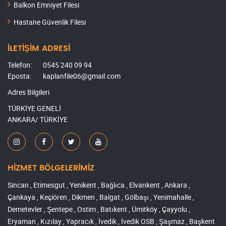
Balkon Emniyet Filesi
Hastane Güvenlik Filesi
İLETİŞİM ADRESİ
Telefon:
0545 240 09 94
Eposta:
kaplanfile06@gmail.com
Adres Bilgileri
TÜRKİYE GENELİ
ANKARA/ TÜRKİYE
HİZMET BÖLGELERİMİZ
Sincan , Etimesgut , Yenikent , Bağlıca , Elvankent , Ankara ,
Çankaya , Keçiören , Dikmen , Balgat , Gölbaşı , Yenimahalle ,
Demetevler , Şentepe , Ostim , Batıkent , Ümitköy , Çayyolu ,
Eryaman , Kızılay , Yapracık , İvedik , İvedik OSB , Şaşmaz , Başkent