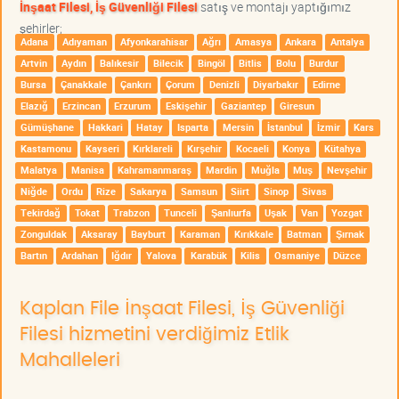
İnşaat Filesi, İş Güvenliği Filesi
satış ve montajı yaptığımız
şehirler;
Adana
Adıyaman
Afyonkarahisar
Ağrı
Amasya
Ankara
Antalya
Artvin
Aydın
Balıkesir
Bilecik
Bingöl
Bitlis
Bolu
Burdur
Bursa
Çanakkale
Çankırı
Çorum
Denizli
Diyarbakır
Edirne
Elazığ
Erzincan
Erzurum
Eskişehir
Gaziantep
Giresun
Gümüşhane
Hakkari
Hatay
Isparta
Mersin
İstanbul
İzmir
Kars
Kastamonu
Kayseri
Kırklareli
Kırşehir
Kocaeli
Konya
Kütahya
Malatya
Manisa
Kahramanmaraş
Mardin
Muğla
Muş
Nevşehir
Niğde
Ordu
Rize
Sakarya
Samsun
Siirt
Sinop
Sivas
Tekirdağ
Tokat
Trabzon
Tunceli
Şanlıurfa
Uşak
Van
Yozgat
Zonguldak
Aksaray
Bayburt
Karaman
Kırıkkale
Batman
Şırnak
Bartın
Ardahan
Iğdır
Yalova
Karabük
Kilis
Osmaniye
Düzce
Kaplan File İnşaat Filesi, İş Güvenliği
Filesi hizmetini verdiğimiz Etlik
Mahalleleri