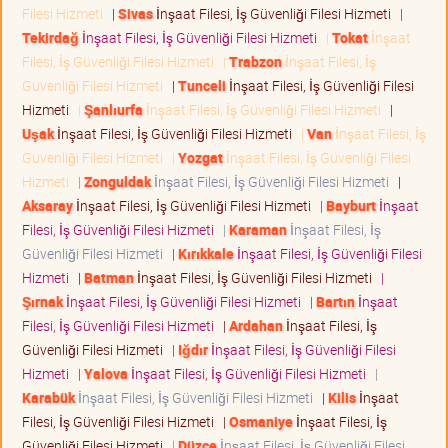
Filesi Hizmeti
|
Sivas
İnşaat Filesi, İş Güvenliği Filesi Hizmeti
|
Tekirdağ
İnşaat Filesi, İş Güvenliği Filesi Hizmeti
|
Tokat
İnşaat
Filesi, İş Güvenliği Filesi Hizmeti
|
Trabzon
İnşaat Filesi, İş
Güvenliği Filesi Hizmeti
|
Tunceli
İnşaat Filesi, İş Güvenliği Filesi
Hizmeti
|
Şanlıurfa
İnşaat Filesi, İş Güvenliği Filesi Hizmeti
|
Uşak
İnşaat Filesi, İş Güvenliği Filesi Hizmeti
|
Van
İnşaat Filesi, İş
Güvenliği Filesi Hizmeti
|
Yozgat
İnşaat Filesi, İş Güvenliği Filesi
Hizmeti
|
Zonguldak
İnşaat Filesi, İş Güvenliği Filesi Hizmeti
|
Aksaray
İnşaat Filesi, İş Güvenliği Filesi Hizmeti
|
Bayburt
İnşaat
Filesi, İş Güvenliği Filesi Hizmeti
|
Karaman
İnşaat Filesi, İş
Güvenliği Filesi Hizmeti
|
Kırıkkale
İnşaat Filesi, İş Güvenliği Filesi
Hizmeti
|
Batman
İnşaat Filesi, İş Güvenliği Filesi Hizmeti
|
Şırnak
İnşaat Filesi, İş Güvenliği Filesi Hizmeti
|
Bartın
İnşaat
Filesi, İş Güvenliği Filesi Hizmeti
|
Ardahan
İnşaat Filesi, İş
Güvenliği Filesi Hizmeti
|
Iğdır
İnşaat Filesi, İş Güvenliği Filesi
Hizmeti
|
Yalova
İnşaat Filesi, İş Güvenliği Filesi Hizmeti
|
Karabük
İnşaat Filesi, İş Güvenliği Filesi Hizmeti
|
Kilis
İnşaat
Filesi, İş Güvenliği Filesi Hizmeti
|
Osmaniye
İnşaat Filesi, İş
Güvenliği Filesi Hizmeti
|
Düzce
İnşaat Filesi, İş Güvenliği Filesi