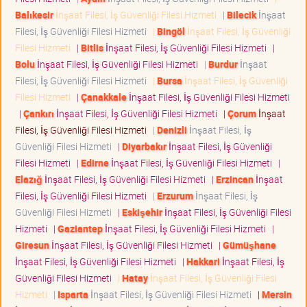
Balıkesir
İnşaat Filesi, İş Güvenliği Filesi Hizmeti
|
Bilecik
İnşaat
Filesi, İş Güvenliği Filesi Hizmeti
|
Bingöl
İnşaat Filesi, İş Güvenliği
Filesi Hizmeti
|
Bitlis
İnşaat Filesi, İş Güvenliği Filesi Hizmeti
|
Bolu
İnşaat Filesi, İş Güvenliği Filesi Hizmeti
|
Burdur
İnşaat
Filesi, İş Güvenliği Filesi Hizmeti
|
Bursa
İnşaat Filesi, İş Güvenliği
Filesi Hizmeti
|
Çanakkale
İnşaat Filesi, İş Güvenliği Filesi Hizmeti
|
Çankırı
İnşaat Filesi, İş Güvenliği Filesi Hizmeti
|
Çorum
İnşaat
Filesi, İş Güvenliği Filesi Hizmeti
|
Denizli
İnşaat Filesi, İş
Güvenliği Filesi Hizmeti
|
Diyarbakır
İnşaat Filesi, İş Güvenliği
Filesi Hizmeti
|
Edirne
İnşaat Filesi, İş Güvenliği Filesi Hizmeti
|
Elazığ
İnşaat Filesi, İş Güvenliği Filesi Hizmeti
|
Erzincan
İnşaat
Filesi, İş Güvenliği Filesi Hizmeti
|
Erzurum
İnşaat Filesi, İş
Güvenliği Filesi Hizmeti
|
Eskişehir
İnşaat Filesi, İş Güvenliği Filesi
Hizmeti
|
Gaziantep
İnşaat Filesi, İş Güvenliği Filesi Hizmeti
|
Giresun
İnşaat Filesi, İş Güvenliği Filesi Hizmeti
|
Gümüşhane
İnşaat Filesi, İş Güvenliği Filesi Hizmeti
|
Hakkari
İnşaat Filesi, İş
Güvenliği Filesi Hizmeti
|
Hatay
İnşaat Filesi, İş Güvenliği Filesi
Hizmeti
|
Isparta
İnşaat Filesi, İş Güvenliği Filesi Hizmeti
|
Mersin