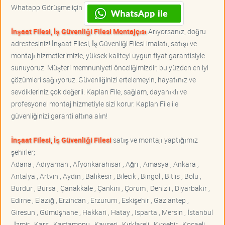
Whatapp Görüşme için
İnşaat Filesi, İş Güvenliği Filesi Montajçısı
Arıyorsanız, doğru
adrestesiniz! İnşaat Filesi, İş Güvenliği Filesi imalatı, satışı ve
montajı hizmetlerimizle, yüksek kaliteyi uygun fiyat garantisiyle
sunuyoruz. Müşteri memnuniyeti önceliğimizdir, bu yüzden en iyi
çözümleri sağlıyoruz. Güvenliğinizi ertelemeyin, hayatınız ve
sevdikleriniz çok değerli. Kaplan File, sağlam, dayanıklı ve
profesyonel montaj hizmetiyle sizi korur. Kaplan File ile
güvenliğinizi garanti altına alın!
İnşaat Filesi, İş Güvenliği Filesi
satış ve montajı yaptığımız
şehirler;
Adana , Adıyaman , Afyonkarahisar , Ağrı , Amasya , Ankara ,
Antalya , Artvin , Aydın , Balıkesir , Bilecik , Bingöl , Bitlis , Bolu ,
Burdur , Bursa , Çanakkale , Çankırı , Çorum , Denizli , Diyarbakır ,
Edirne , Elazığ , Erzincan , Erzurum , Eskişehir , Gaziantep ,
Giresun , Gümüşhane , Hakkari , Hatay , Isparta , Mersin , İstanbul
, İzmir , Kars , Kastamonu , Kayseri , Kırklareli , Kırşehir , Kocaeli ,