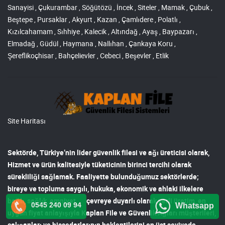
Sanayisi , Çukurambar , Söğütözü , İncek , Siteler , Mamak , Çubuk ,
Beştepe , Pursaklar , Akyurt , Kazan , Çamlıdere , Polatlı ,
Kızılcahamam , Sıhhiye , Kalecik , Altındağ , Ayaş , Baypazarı ,
Elmadağ , Güdül , Haymana , Nallıhan , Çankaya Koru ,
Şereflikoçhisar , Bahçelievler , Cebeci , Beşevler , Etlik
Site Haritası
Sektörde, Türkiye’nin lider
güvenlik filesi ve ağı
üreticisi olarak,
Hizmet ve ürün kalitesiyle tüketicinin birinci tercihi olarak
sürekliliği sağlamak. Faaliyette bulunduğumuz sektörlerde;
bireye ve topluma saygılı, hukuka, ekonomik ve ahlaki ilkelere
bağlı, sağlık, emniyet, çevreye duyarlı olarak yerli üretim, en
0545 240 09 94
Whatsapp
uygun fiyat anlayışıyla
Kaplan File ve Güvenlik Ağları
müşterileri,
çalışanları ve hissedarlarının beklentilerini en üst seviyede