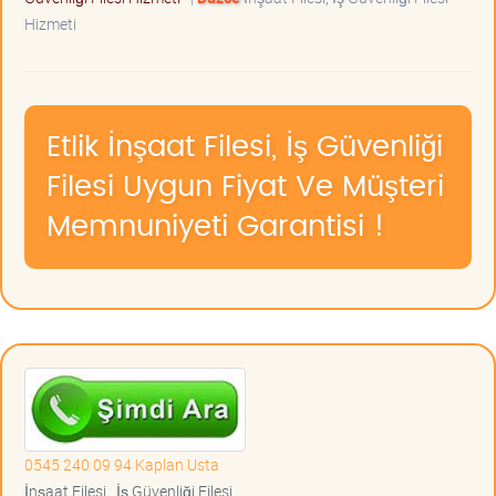
Hizmeti
Etlik İnşaat Filesi, İş Güvenliği
Filesi Uygun Fiyat Ve Müşteri
Memnuniyeti Garantisi !
0545 240 09 94 Kaplan Usta
İnşaat Filesi , İş Güvenliği Filesi ,