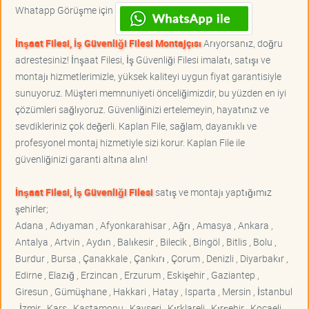
Whatapp Görüşme için
İnşaat Filesi, İş Güvenliği Filesi Montajçısı
Arıyorsanız, doğru
adrestesiniz! İnşaat Filesi, İş Güvenliği Filesi imalatı, satışı ve
montajı hizmetlerimizle, yüksek kaliteyi uygun fiyat garantisiyle
sunuyoruz. Müşteri memnuniyeti önceliğimizdir, bu yüzden en iyi
çözümleri sağlıyoruz. Güvenliğinizi ertelemeyin, hayatınız ve
sevdikleriniz çok değerli. Kaplan File, sağlam, dayanıklı ve
profesyonel montaj hizmetiyle sizi korur. Kaplan File ile
güvenliğinizi garanti altına alın!
İnşaat Filesi, İş Güvenliği Filesi
satış ve montajı yaptığımız
şehirler;
Adana , Adıyaman , Afyonkarahisar , Ağrı , Amasya , Ankara ,
Antalya , Artvin , Aydın , Balıkesir , Bilecik , Bingöl , Bitlis , Bolu ,
Burdur , Bursa , Çanakkale , Çankırı , Çorum , Denizli , Diyarbakır ,
Edirne , Elazığ , Erzincan , Erzurum , Eskişehir , Gaziantep ,
Giresun , Gümüşhane , Hakkari , Hatay , Isparta , Mersin , İstanbul
, İzmir , Kars , Kastamonu , Kayseri , Kırklareli , Kırşehir , Kocaeli ,