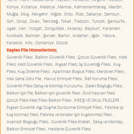
Konya , Kütahya , Malatya , Manisa , Kahramanmaraş , Mardin ,
Muğla , Muş , Nevşehir , Niğde , Ordu , Rize , Sakarya , Samsun ,
Siirt , Sinop , Sivas , Tekirdağ , Tokat , Trabzon , Tunceli , Şanlıurfa ,
Uşak , Van , Yozgat , Zonguldak , Aksaray , Bayburt , Karaman ,
Kırıkkale , Batman , Şırnak , Bartın , Ardahan , Iğdır , Yalova ,
Karabük , Kilis , Osmaniye , Düzce
Kaplan File Hizmetlerimiz;
Güvenlik Filesi , Balkon Güvenlik Filesi , Çocuk Güvenlik Filesi , Kedi
Filesi, Kedi Güvenlik Filesi , İnşaat Filesi, İş Güvenliği Filesi , Kuş
Filesi, Kuş Önleme Filesi , Apartman Boşluk Filesi, Merdiven Filesi ,
Halı Saha Üstü File , Havuz Emniyet Filesi , Raf Koruma Filesi ,
Güvenlik Filesi Satış ve Montajı Kurulumu , Galeri Boşluğu Filesi ,
Balkon için file, Balkon için güvenlik filesi , Evcil hayvan filesi
Çocuk Filesi Kedi Filesi Balkon Filesi , KREŞ VE OKUL FİLELERİ ,
İnşaat Güvenlik Ağı Düşme Durdurma Emniyet Filesi , Fabrika içi
kuş konmaz filesi, Fabrika ve binalar için kuşkonmaz filesi ,
Asansör Boşluğu Filesi , Güvenlik Filesi İmalat , Satış ve Montajı ,
Balkon Emniyet Filesi , Hastane Güvenlik Filesi