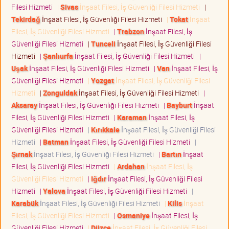
Filesi Hizmeti
|
Sivas
İnşaat Filesi, İş Güvenliği Filesi Hizmeti
|
Tekirdağ
İnşaat Filesi, İş Güvenliği Filesi Hizmeti
|
Tokat
İnşaat
Filesi, İş Güvenliği Filesi Hizmeti
|
Trabzon
İnşaat Filesi, İş
Güvenliği Filesi Hizmeti
|
Tunceli
İnşaat Filesi, İş Güvenliği Filesi
Hizmeti
|
Şanlıurfa
İnşaat Filesi, İş Güvenliği Filesi Hizmeti
|
Uşak
İnşaat Filesi, İş Güvenliği Filesi Hizmeti
|
Van
İnşaat Filesi, İş
Güvenliği Filesi Hizmeti
|
Yozgat
İnşaat Filesi, İş Güvenliği Filesi
Hizmeti
|
Zonguldak
İnşaat Filesi, İş Güvenliği Filesi Hizmeti
|
Aksaray
İnşaat Filesi, İş Güvenliği Filesi Hizmeti
|
Bayburt
İnşaat
Filesi, İş Güvenliği Filesi Hizmeti
|
Karaman
İnşaat Filesi, İş
Güvenliği Filesi Hizmeti
|
Kırıkkale
İnşaat Filesi, İş Güvenliği Filesi
Hizmeti
|
Batman
İnşaat Filesi, İş Güvenliği Filesi Hizmeti
|
Şırnak
İnşaat Filesi, İş Güvenliği Filesi Hizmeti
|
Bartın
İnşaat
Filesi, İş Güvenliği Filesi Hizmeti
|
Ardahan
İnşaat Filesi, İş
Güvenliği Filesi Hizmeti
|
Iğdır
İnşaat Filesi, İş Güvenliği Filesi
Hizmeti
|
Yalova
İnşaat Filesi, İş Güvenliği Filesi Hizmeti
|
Karabük
İnşaat Filesi, İş Güvenliği Filesi Hizmeti
|
Kilis
İnşaat
Filesi, İş Güvenliği Filesi Hizmeti
|
Osmaniye
İnşaat Filesi, İş
Güvenliği Filesi Hizmeti
|
Düzce
İnşaat Filesi, İş Güvenliği Filesi