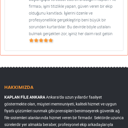
firması, işini titizlikle yapan, güven veren bir ekip
olduğunu kanıtladı. İşlerini özenle ve
profesyonellikle gerçekleştirip beni büyük bir
sorundan kurtardılar. Bu devirde böyle ustaları
bulmak gerçekten zor, işiniz her daim rast gelsin
HAKKIMIZDA
KAPLAN FİLE ANKARA
Ankara'da uzun yıllardır faaliyet
göstermekte olan, müşteri memnuniyeti, kaliteli hizmet ve uygun
fiyatlı çözümleri sunmak gibi prensipleri benimseyerek güvenlik ağ
file sistemleri alanlarında hizmet veren bir firmadır. Sektörde uzunca
sürelerdir yer almakla beraber, profesyonel ekip arkadaşlarıyla