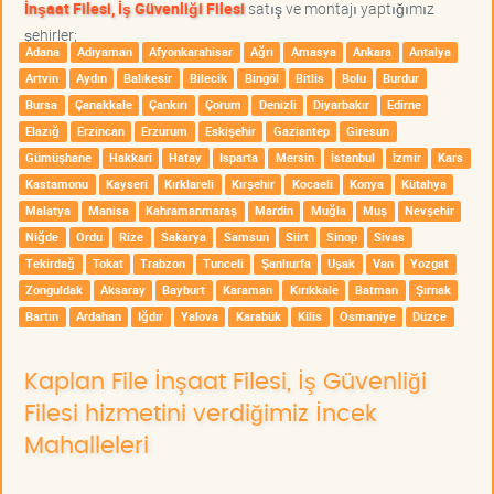
İnşaat Filesi, İş Güvenliği Filesi
satış ve montajı yaptığımız
şehirler;
Adana
Adıyaman
Afyonkarahisar
Ağrı
Amasya
Ankara
Antalya
Artvin
Aydın
Balıkesir
Bilecik
Bingöl
Bitlis
Bolu
Burdur
Bursa
Çanakkale
Çankırı
Çorum
Denizli
Diyarbakır
Edirne
Elazığ
Erzincan
Erzurum
Eskişehir
Gaziantep
Giresun
Gümüşhane
Hakkari
Hatay
Isparta
Mersin
İstanbul
İzmir
Kars
Kastamonu
Kayseri
Kırklareli
Kırşehir
Kocaeli
Konya
Kütahya
Malatya
Manisa
Kahramanmaraş
Mardin
Muğla
Muş
Nevşehir
Niğde
Ordu
Rize
Sakarya
Samsun
Siirt
Sinop
Sivas
Tekirdağ
Tokat
Trabzon
Tunceli
Şanlıurfa
Uşak
Van
Yozgat
Zonguldak
Aksaray
Bayburt
Karaman
Kırıkkale
Batman
Şırnak
Bartın
Ardahan
Iğdır
Yalova
Karabük
Kilis
Osmaniye
Düzce
Kaplan File İnşaat Filesi, İş Güvenliği
Filesi hizmetini verdiğimiz İncek
Mahalleleri