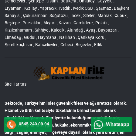
Demetevler , Şentepe , Ostim , Batıkent , Ümitköy , Çayyolu ,
Eryaman , Kızılay , Yapracık , İvedik , İvedik OSB , Şaşmaz , Başkent
Sanayisi , Çukurambar , Söğütözü , İncek , Siteler , Mamak , Çubuk ,
Beştepe , Pursaklar , Akyurt , Kazan , Çamlıdere , Polatlı ,
Kızılcahamam , Sıhhiye , Kalecik , Altındağ , Ayaş , Baypazarı ,
Elmadağ , Güdül , Haymana , Nallıhan , Çankaya Koru ,
Şereflikoçhisar , Bahçelievler , Cebeci , Beşevler , Etlik
Site Haritası
Sektörde, Türkiye’nin lider
güvenlik filesi ve ağı
üreticisi olarak,
Hizmet ve ürün kalitesiyle tüketicinin birinci tercihi olarak
sürekliliği sağlamak. Faaliyette bulunduğumuz sektörlerde;
0545 240 09 94
Whatsapp
bireye ve topluma saygılı, hukuka, ekonomik ve ahlaki ilkelere
bağlı, sağlık, emniyet, çevreye duyarlı olarak yerli üretim, en