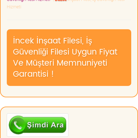
Hizmeti
İncek İnşaat Filesi, İş
Güvenliği Filesi Uygun Fiyat
Ve Müşteri Memnuniyeti
Garantisi !