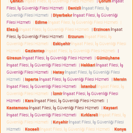
|
Çankırı
İnşaat Filesi, İş Güvenliği Filesi Hizmeti
|
Çorum
İnşaat
Filesi, İş Güvenliği Filesi Hizmeti
|
Denizli
İnşaat Filesi, İş
Güvenliği Filesi Hizmeti
|
Diyarbakır
İnşaat Filesi, İş Güvenliği
Filesi Hizmeti
|
Edirne
İnşaat Filesi, İş Güvenliği Filesi Hizmeti
|
Elazığ
İnşaat Filesi, İş Güvenliği Filesi Hizmeti
|
Erzincan
İnşaat
Filesi, İş Güvenliği Filesi Hizmeti
|
Erzurum
İnşaat Filesi, İş
Güvenliği Filesi Hizmeti
|
Eskişehir
İnşaat Filesi, İş Güvenliği Filesi
Hizmeti
|
Gaziantep
İnşaat Filesi, İş Güvenliği Filesi Hizmeti
|
Giresun
İnşaat Filesi, İş Güvenliği Filesi Hizmeti
|
Gümüşhane
İnşaat Filesi, İş Güvenliği Filesi Hizmeti
|
Hakkari
İnşaat Filesi, İş
Güvenliği Filesi Hizmeti
|
Hatay
İnşaat Filesi, İş Güvenliği Filesi
Hizmeti
|
Isparta
İnşaat Filesi, İş Güvenliği Filesi Hizmeti
|
Mersin
İnşaat Filesi, İş Güvenliği Filesi Hizmeti
|
İstanbul
İnşaat Filesi, İş
Güvenliği Filesi Hizmeti
|
İzmir
İnşaat Filesi, İş Güvenliği Filesi
Hizmeti
|
Kars
İnşaat Filesi, İş Güvenliği Filesi Hizmeti
|
Kastamonu
İnşaat Filesi, İş Güvenliği Filesi Hizmeti
|
Kayseri
İnşaat Filesi, İş Güvenliği Filesi Hizmeti
|
Kırklareli
İnşaat Filesi, İş
Güvenliği Filesi Hizmeti
|
Kırşehir
İnşaat Filesi, İş Güvenliği Filesi
Hizmeti
|
Kocaeli
İnşaat Filesi, İş Güvenliği Filesi Hizmeti
|
Konya