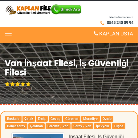
Telefon Numaramız:
0545 240 09 94
KAPLAN USTA
Menu
Van İnşaat Filesi, İş Güvenliği
Filesi
Başkale
Çatak
Erciş
Gevaş
Gürpınar
Muradiye
Özalp
Bahçesaray
Çaldıran
Edremit / Van
Saray / Van
İpekyolu
Tuşba
İnşaat Filesi, İş Güvenliği