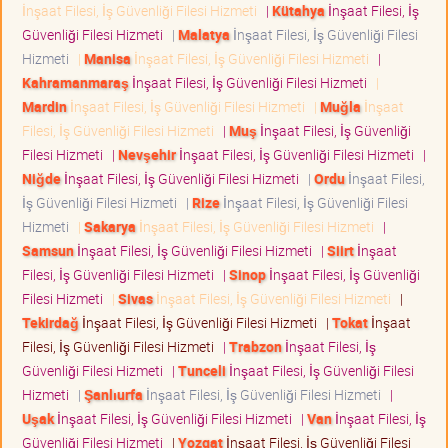
İnşaat Filesi, İş Güvenliği Filesi Hizmeti
|
Kütahya
İnşaat Filesi, İş
Güvenliği Filesi Hizmeti
|
Malatya
İnşaat Filesi, İş Güvenliği Filesi
Hizmeti
|
Manisa
İnşaat Filesi, İş Güvenliği Filesi Hizmeti
|
Kahramanmaraş
İnşaat Filesi, İş Güvenliği Filesi Hizmeti
|
Mardin
İnşaat Filesi, İş Güvenliği Filesi Hizmeti
|
Muğla
İnşaat
Filesi, İş Güvenliği Filesi Hizmeti
|
Muş
İnşaat Filesi, İş Güvenliği
Filesi Hizmeti
|
Nevşehir
İnşaat Filesi, İş Güvenliği Filesi Hizmeti
|
Niğde
İnşaat Filesi, İş Güvenliği Filesi Hizmeti
|
Ordu
İnşaat Filesi,
İş Güvenliği Filesi Hizmeti
|
Rize
İnşaat Filesi, İş Güvenliği Filesi
Hizmeti
|
Sakarya
İnşaat Filesi, İş Güvenliği Filesi Hizmeti
|
Samsun
İnşaat Filesi, İş Güvenliği Filesi Hizmeti
|
Siirt
İnşaat
Filesi, İş Güvenliği Filesi Hizmeti
|
Sinop
İnşaat Filesi, İş Güvenliği
Filesi Hizmeti
|
Sivas
İnşaat Filesi, İş Güvenliği Filesi Hizmeti
|
Tekirdağ
İnşaat Filesi, İş Güvenliği Filesi Hizmeti
|
Tokat
İnşaat
Filesi, İş Güvenliği Filesi Hizmeti
|
Trabzon
İnşaat Filesi, İş
Güvenliği Filesi Hizmeti
|
Tunceli
İnşaat Filesi, İş Güvenliği Filesi
Hizmeti
|
Şanlıurfa
İnşaat Filesi, İş Güvenliği Filesi Hizmeti
|
Uşak
İnşaat Filesi, İş Güvenliği Filesi Hizmeti
|
Van
İnşaat Filesi, İş
Güvenliği Filesi Hizmeti
|
Yozgat
İnşaat Filesi, İş Güvenliği Filesi