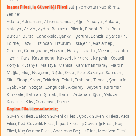
İnşaat Filesi, İş Güvenliği Filesi
satış ve montajı yaptığımız
şehirler;
Adana , Adıyaman , Afyonkarahisar , Ağrı , Amasya , Ankara ,
Antalya , Artvin , Aydın , Balıkesir , Bilecik , Bingöl , Bitlis , Bolu ,
Burdur , Bursa , Çanakkale , Çankırı , Çorum , Denizli , Diyarbakır ,
Edirne , Elazığ , Erzincan , Erzurum , Eskişehir , Gaziantep ,
Giresun , Gümüşhane , Hakkari , Hatay , Isparta , Mersin , İstanbul
, İzmir , Kars , Kastamonu , Kayseri , Kırklareli , Kırşehir , Kocaeli ,
Konya , Kütahya , Malatya , Manisa , Kahramanmaraş , Mardin ,
Muğla , Muş , Nevşehir , Niğde , Ordu , Rize , Sakarya , Samsun ,
Siirt , Sinop , Sivas , Tekirdağ , Tokat , Trabzon , Tunceli , Şanlıurfa ,
Uşak , Van , Yozgat , Zonguldak , Aksaray , Bayburt , Karaman ,
Kırıkkale , Batman , Şırnak , Bartın , Ardahan , Iğdır , Yalova ,
Karabük , Kilis , Osmaniye , Düzce
Kaplan File Hizmetlerimiz;
Güvenlik Filesi , Balkon Güvenlik Filesi , Çocuk Güvenlik Filesi , Kedi
Filesi, Kedi Güvenlik Filesi , İnşaat Filesi, İş Güvenliği Filesi , Kuş
Filesi, Kuş Önleme Filesi , Apartman Boşluk Filesi, Merdiven Filesi ,