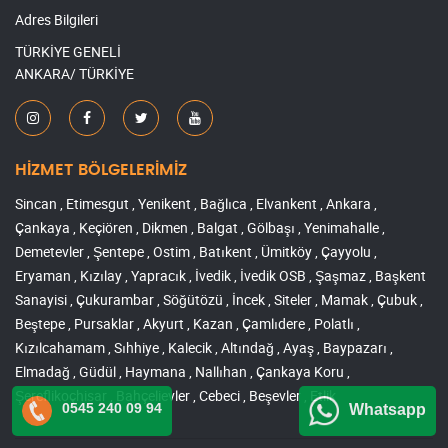
Adres Bilgileri
TÜRKİYE GENELİ
ANKARA/ TÜRKİYE
HİZMET BÖLGELERİMİZ
Sincan , Etimesgut , Yenikent , Bağlıca , Elvankent , Ankara ,
Çankaya , Keçiören , Dikmen , Balgat , Gölbaşı , Yenimahalle ,
Demetevler , Şentepe , Ostim , Batıkent , Ümitköy , Çayyolu ,
Eryaman , Kızılay , Yapracık , İvedik , İvedik OSB , Şaşmaz , Başkent
Sanayisi , Çukurambar , Söğütözü , İncek , Siteler , Mamak , Çubuk ,
Beştepe , Pursaklar , Akyurt , Kazan , Çamlıdere , Polatlı ,
Kızılcahamam , Sıhhiye , Kalecik , Altındağ , Ayaş , Baypazarı ,
Elmadağ , Güdül , Haymana , Nallıhan , Çankaya Koru ,
Şereflikoçhisar , Bahçelievler , Cebeci , Beşevler , Etlik
0545 240 09 94
Whatsapp