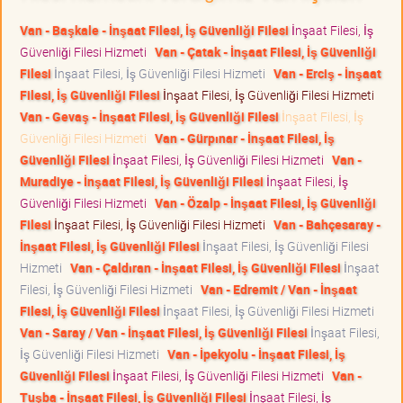
Van - Başkale - İnşaat Filesi, İş Güvenliği Filesi
İnşaat Filesi, İş
Güvenliği Filesi Hizmeti
Van - Çatak - İnşaat Filesi, İş Güvenliği
Filesi
İnşaat Filesi, İş Güvenliği Filesi Hizmeti
Van - Erciş - İnşaat
Filesi, İş Güvenliği Filesi
İnşaat Filesi, İş Güvenliği Filesi Hizmeti
Van - Gevaş - İnşaat Filesi, İş Güvenliği Filesi
İnşaat Filesi, İş
Güvenliği Filesi Hizmeti
Van - Gürpınar - İnşaat Filesi, İş
Güvenliği Filesi
İnşaat Filesi, İş Güvenliği Filesi Hizmeti
Van -
Muradiye - İnşaat Filesi, İş Güvenliği Filesi
İnşaat Filesi, İş
Güvenliği Filesi Hizmeti
Van - Özalp - İnşaat Filesi, İş Güvenliği
Filesi
İnşaat Filesi, İş Güvenliği Filesi Hizmeti
Van - Bahçesaray -
İnşaat Filesi, İş Güvenliği Filesi
İnşaat Filesi, İş Güvenliği Filesi
Hizmeti
Van - Çaldıran - İnşaat Filesi, İş Güvenliği Filesi
İnşaat
Filesi, İş Güvenliği Filesi Hizmeti
Van - Edremit / Van - İnşaat
Filesi, İş Güvenliği Filesi
İnşaat Filesi, İş Güvenliği Filesi Hizmeti
Van - Saray / Van - İnşaat Filesi, İş Güvenliği Filesi
İnşaat Filesi,
İş Güvenliği Filesi Hizmeti
Van - İpekyolu - İnşaat Filesi, İş
Güvenliği Filesi
İnşaat Filesi, İş Güvenliği Filesi Hizmeti
Van -
Tuşba - İnşaat Filesi, İş Güvenliği Filesi
İnşaat Filesi, İş