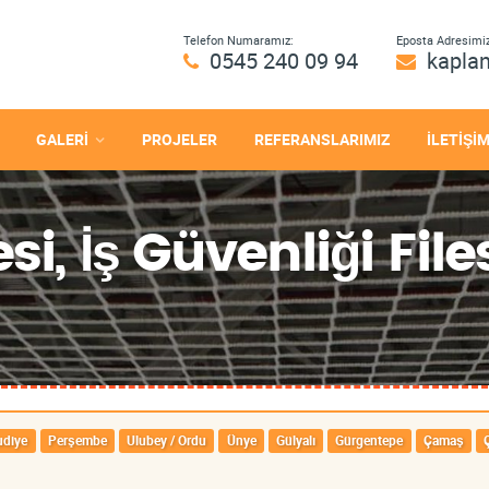
Telefon Numaramız:
Eposta Adresimiz
0545 240 09 94
kapla
GALERİ
PROJELER
REFERANSLARIMIZ
İLETİŞİ
si, İş Güvenliği File
diye
Perşembe
Ulubey / Ordu
Ünye
Gülyalı
Gürgentepe
Çamaş