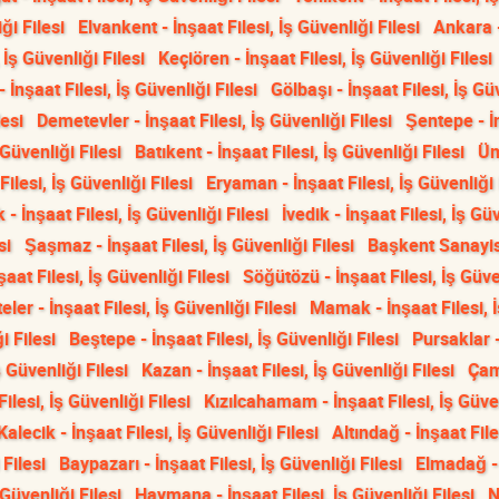
ği Filesi
Elvankent - İnşaat Filesi, İş Güvenliği Filesi
Ankara 
 İş Güvenliği Filesi
Keçiören - İnşaat Filesi, İş Güvenliği Filesi
- İnşaat Filesi, İş Güvenliği Filesi
Gölbaşı - İnşaat Filesi, İş Gü
lesi
Demetevler - İnşaat Filesi, İş Güvenliği Filesi
Şentepe - İ
 Güvenliği Filesi
Batıkent - İnşaat Filesi, İş Güvenliği Filesi
Üm
ilesi, İş Güvenliği Filesi
Eryaman - İnşaat Filesi, İş Güvenliği 
 - İnşaat Filesi, İş Güvenliği Filesi
İvedik - İnşaat Filesi, İş Gü
si
Şaşmaz - İnşaat Filesi, İş Güvenliği Filesi
Başkent Sanayis
at Filesi, İş Güvenliği Filesi
Söğütözü - İnşaat Filesi, İş Güve
teler - İnşaat Filesi, İş Güvenliği Filesi
Mamak - İnşaat Filesi, İ
i Filesi
Beştepe - İnşaat Filesi, İş Güvenliği Filesi
Pursaklar 
ş Güvenliği Filesi
Kazan - İnşaat Filesi, İş Güvenliği Filesi
Çam
Filesi, İş Güvenliği Filesi
Kızılcahamam - İnşaat Filesi, İş Güve
Kalecik - İnşaat Filesi, İş Güvenliği Filesi
Altındağ - İnşaat File
 Filesi
Baypazarı - İnşaat Filesi, İş Güvenliği Filesi
Elmadağ -
 Güvenliği Filesi
Haymana - İnşaat Filesi, İş Güvenliği Filesi
N