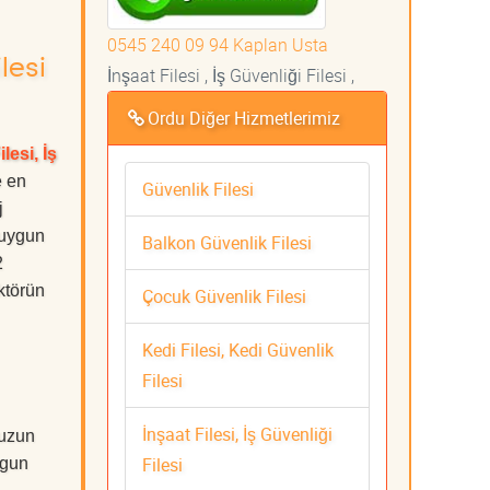
0545 240 09 94 Kaplan Usta
lesi
İnşaat Filesi , İş Güvenliği Filesi ,
Ordu Diğer Hizmetlerimiz
lesi, İş
e en
Güvenlik Filesi
j
 uygun
Balkon Güvenlik Filesi
2
ktörün
Çocuk Güvenlik Filesi
Kedi Filesi, Kedi Güvenlik
Filesi
İnşaat Filesi, İş Güvenliği
 uzun
Filesi
ygun