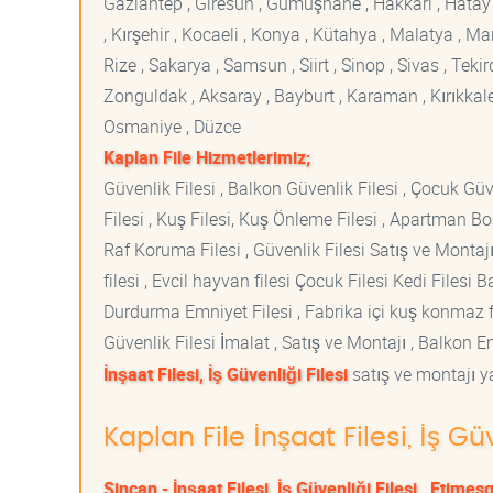
Gaziantep , Giresun , Gümüşhane , Hakkari , Hatay , I
, Kırşehir , Kocaeli , Konya , Kütahya , Malatya , 
Rize , Sakarya , Samsun , Siirt , Sinop , Sivas , Teki
Zonguldak , Aksaray , Bayburt , Karaman , Kırıkkale ,
Osmaniye , Düzce
Kaplan File Hizmetlerimiz;
Güvenlik Filesi , Balkon Güvenlik Filesi , Çocuk Güven
Filesi , Kuş Filesi, Kuş Önleme Filesi , Apartman Boş
Raf Koruma Filesi , Güvenlik Filesi Satış ve Montajı
filesi , Evcil hayvan filesi Çocuk Filesi Kedi File
Durdurma Emniyet Filesi , Fabrika içi kuş konmaz fi
Güvenlik Filesi İmalat , Satış ve Montajı , Balkon E
İnşaat Filesi, İş Güvenliği Filesi
satış ve montajı ya
Kaplan File İnşaat Filesi, İş Gü
Sincan - İnşaat Filesi, İş Güvenliği Filesi
Etimesgu