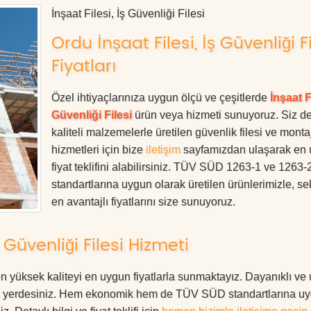
İnşaat Filesi, İş Güvenliği Filesi
Ordu İnşaat Filesi, İş Güvenliği Fi
Fiyatları
Özel ihtiyaçlarınıza uygun ölçü ve çeşitlerde
İnşaat Fi
Güvenliği Filesi
ürün veya hizmeti sunuyoruz. Siz d
kaliteli malzemelerle üretilen güvenlik filesi ve monta
hizmetleri için bize
iletişim
sayfamızdan ulaşarak en
fiyat teklifini alabilirsiniz. TÜV SÜD 1263-1 ve 1263-
standartlarına uygun olarak üretilen ürünlerimizle, se
en avantajlı fiyatlarını size sunuyoruz.
 Güvenliği Filesi Hizmeti
 en yüksek kaliteyi en uygun fiyatlarla sunmaktayız. Dayanıklı ve
oğru yerdesiniz. Hem ekonomik hem de TÜV SÜD standartlarına u