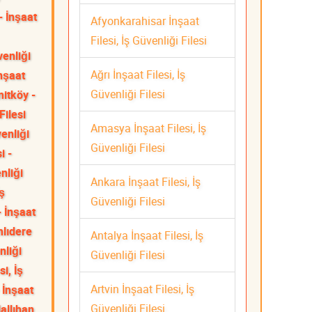
- İnşaat
Afyonkarahisar İnşaat
Filesi, İş Güvenliği Filesi
venliği
Ağrı İnşaat Filesi, İş
nşaat
Güvenliği Filesi
itköy -
Filesi
Amasya İnşaat Filesi, İş
venliği
Güvenliği Filesi
i -
nliği
Ankara İnşaat Filesi, İş
ş
Güvenliği Filesi
- İnşaat
lıdere
Antalya İnşaat Filesi, İş
nliği
Güvenliği Filesi
si, İş
Artvin İnşaat Filesi, İş
 İnşaat
Güvenliği Filesi
allıhan