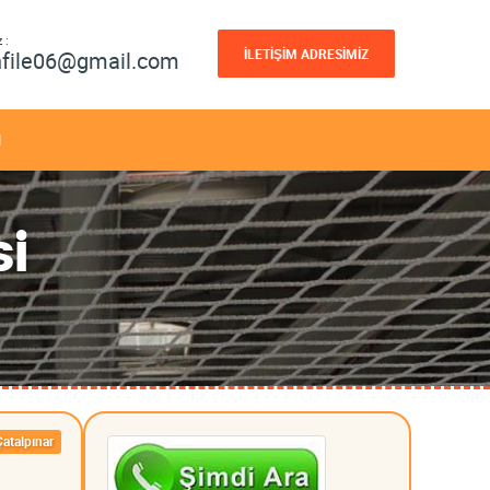
 :
İLETİŞİM ADRESİMİZ
nfile06@gmail.com
M
si
Çatalpınar