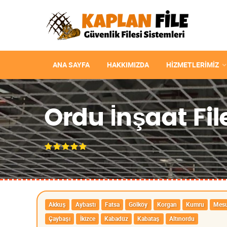
ANA SAYFA
HAKKIMIZDA
HIZMETLERIMIZ
Ordu İnşaat File
Akkuş
Aybastı
Fatsa
Gölköy
Korgan
Kumru
Mesu
Çaybaşı
İkizce
Kabadüz
Kabataş
Altınordu