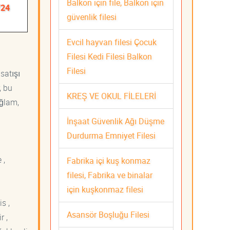
Balkon için file, Balkon için
/24
güvenlik filesi
Evcil hayvan filesi Çocuk
Filesi Kedi Filesi Balkon
Filesi
satışı
, bu
KREŞ VE OKUL FİLELERİ
ağlam,
İnşaat Güvenlik Ağı Düşme
Durdurma Emniyet Filesi
 ,
Fabrika içi kuş konmaz
filesi, Fabrika ve binalar
için kuşkonmaz filesi
s ,
Asansör Boşluğu Filesi
r ,