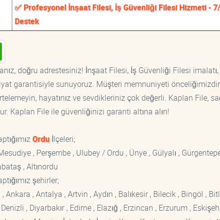
✅ Profesyonel İnşaat Filesi, İş Güvenliği Filesi Hizmeti - 7
Destek
nız, doğru adrestesiniz! İnşaat Filesi, İş Güvenliği Filesi imalatı, 
fiyat garantisiyle sunuyoruz. Müşteri memnuniyeti önceliğimizdir
rtelemeyin, hayatınız ve sevdikleriniz çok değerli. Kaplan File, s
. Kaplan File ile güvenliğinizi garanti altına alın!
aptığımız
Ordu
İlçeleri;
 Mesudiye , Perşembe , Ulubey / Ordu , Ünye , Gülyalı , Gürgentepe
abataş , Altınordu
ptığımız şehirler;
kara , Antalya , Artvin , Aydın , Balıkesir , Bilecik , Bingöl , Bitli
enizli , Diyarbakır , Edirne , Elazığ , Erzincan , Erzurum , Eskişehi