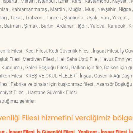
sparta , Mersin , İstanbul , İzmir , Kars , Kastamonu , Kayseri , K
Manisa , Kahramanmaraş , Mardin , Muğla , Muş , Nevşehir , Niğde ,
rdağ , Tokat , Trabzon , Tunceli , Şanlıurfa , Uşak , Van , Yozgat ,
 Batman , Şırnak , Bartın , Ardahan , Iğdır , Yalova , Karabük , Kil
lik Filesi , Kedi Filesi, Kedi Güvenlik Filesi , İnşaat Filesi, İş Gü
luk Filesi, Merdiven Filesi , Halı Saha Üstü File , Havuz Emniyet F
 Kurulumu , Galeri Boşluğu Filesi , Balkon için file, Balkon için g
si Balkon Filesi , KREŞ VE OKUL FİLELERİ , İnşaat Güvenlik Ağı Düş
lesi, Fabrika ve binalar için kuşkonmaz filesi , Asansör Boşluğu F
mniyet Filesi , Hastane Güvenlik Filesi
ptığımız şehirler;
venliği Filesi hizmetini verdiğimiz bölge
t - İnşaat Filesi, İş Güvenliği Filesi
Yenikent - İnşaat Filesi, İş