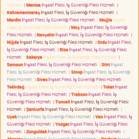
Hizmeti
|
Manisa
İnşaat Filesi, İş Güvenliği Filesi Hizmeti
|
Kahramanmaraş
İnşaat Filesi, İş Güvenliği Filesi Hizmeti
|
Mardin
İnşaat Filesi, İş Güvenliği Filesi Hizmeti
|
Muğla
İnşaat
Filesi, İş Güvenliği Filesi Hizmeti
|
Muş
İnşaat Filesi, İş Güvenliği
Filesi Hizmeti
|
Nevşehir
İnşaat Filesi, İş Güvenliği Filesi Hizmeti
|
Niğde
İnşaat Filesi, İş Güvenliği Filesi Hizmeti
|
Ordu
İnşaat Filesi,
İş Güvenliği Filesi Hizmeti
|
Rize
İnşaat Filesi, İş Güvenliği Filesi
Hizmeti
|
Sakarya
İnşaat Filesi, İş Güvenliği Filesi Hizmeti
|
Samsun
İnşaat Filesi, İş Güvenliği Filesi Hizmeti
|
Siirt
İnşaat
Filesi, İş Güvenliği Filesi Hizmeti
|
Sinop
İnşaat Filesi, İş Güvenliği
Filesi Hizmeti
|
Sivas
İnşaat Filesi, İş Güvenliği Filesi Hizmeti
|
Tekirdağ
İnşaat Filesi, İş Güvenliği Filesi Hizmeti
|
Tokat
İnşaat
Filesi, İş Güvenliği Filesi Hizmeti
|
Trabzon
İnşaat Filesi, İş
Güvenliği Filesi Hizmeti
|
Tunceli
İnşaat Filesi, İş Güvenliği Filesi
Hizmeti
|
Şanlıurfa
İnşaat Filesi, İş Güvenliği Filesi Hizmeti
|
Uşak
İnşaat Filesi, İş Güvenliği Filesi Hizmeti
|
Van
İnşaat Filesi, İş
Güvenliği Filesi Hizmeti
|
Yozgat
İnşaat Filesi, İş Güvenliği Filesi
Hizmeti
|
Zonguldak
İnşaat Filesi, İş Güvenliği Filesi Hizmeti
|
Aksaray
İnşaat Filesi, İş Güvenliği Filesi Hizmeti
|
Bayburt
İnşaat