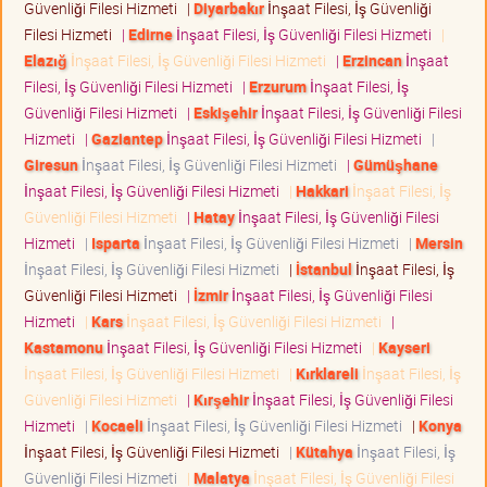
Güvenliği Filesi Hizmeti
|
Diyarbakır
İnşaat Filesi, İş Güvenliği
Filesi Hizmeti
|
Edirne
İnşaat Filesi, İş Güvenliği Filesi Hizmeti
|
Elazığ
İnşaat Filesi, İş Güvenliği Filesi Hizmeti
|
Erzincan
İnşaat
Filesi, İş Güvenliği Filesi Hizmeti
|
Erzurum
İnşaat Filesi, İş
Güvenliği Filesi Hizmeti
|
Eskişehir
İnşaat Filesi, İş Güvenliği Filesi
Hizmeti
|
Gaziantep
İnşaat Filesi, İş Güvenliği Filesi Hizmeti
|
Giresun
İnşaat Filesi, İş Güvenliği Filesi Hizmeti
|
Gümüşhane
İnşaat Filesi, İş Güvenliği Filesi Hizmeti
|
Hakkari
İnşaat Filesi, İş
Güvenliği Filesi Hizmeti
|
Hatay
İnşaat Filesi, İş Güvenliği Filesi
Hizmeti
|
Isparta
İnşaat Filesi, İş Güvenliği Filesi Hizmeti
|
Mersin
İnşaat Filesi, İş Güvenliği Filesi Hizmeti
|
İstanbul
İnşaat Filesi, İş
Güvenliği Filesi Hizmeti
|
İzmir
İnşaat Filesi, İş Güvenliği Filesi
Hizmeti
|
Kars
İnşaat Filesi, İş Güvenliği Filesi Hizmeti
|
Kastamonu
İnşaat Filesi, İş Güvenliği Filesi Hizmeti
|
Kayseri
İnşaat Filesi, İş Güvenliği Filesi Hizmeti
|
Kırklareli
İnşaat Filesi, İş
Güvenliği Filesi Hizmeti
|
Kırşehir
İnşaat Filesi, İş Güvenliği Filesi
Hizmeti
|
Kocaeli
İnşaat Filesi, İş Güvenliği Filesi Hizmeti
|
Konya
İnşaat Filesi, İş Güvenliği Filesi Hizmeti
|
Kütahya
İnşaat Filesi, İş
Güvenliği Filesi Hizmeti
|
Malatya
İnşaat Filesi, İş Güvenliği Filesi