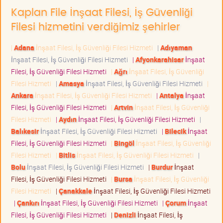
Kaplan File İnşaat Filesi, İş Güvenliği
Filesi hizmetini verdiğimiz şehirler
|
Adana
İnşaat Filesi, İş Güvenliği Filesi Hizmeti
|
Adıyaman
İnşaat Filesi, İş Güvenliği Filesi Hizmeti
|
Afyonkarahisar
İnşaat
Filesi, İş Güvenliği Filesi Hizmeti
|
Ağrı
İnşaat Filesi, İş Güvenliği
Filesi Hizmeti
|
Amasya
İnşaat Filesi, İş Güvenliği Filesi Hizmeti
|
Ankara
İnşaat Filesi, İş Güvenliği Filesi Hizmeti
|
Antalya
İnşaat
Filesi, İş Güvenliği Filesi Hizmeti
|
Artvin
İnşaat Filesi, İş Güvenliği
Filesi Hizmeti
|
Aydın
İnşaat Filesi, İş Güvenliği Filesi Hizmeti
|
Balıkesir
İnşaat Filesi, İş Güvenliği Filesi Hizmeti
|
Bilecik
İnşaat
Filesi, İş Güvenliği Filesi Hizmeti
|
Bingöl
İnşaat Filesi, İş Güvenliği
Filesi Hizmeti
|
Bitlis
İnşaat Filesi, İş Güvenliği Filesi Hizmeti
|
Bolu
İnşaat Filesi, İş Güvenliği Filesi Hizmeti
|
Burdur
İnşaat
Filesi, İş Güvenliği Filesi Hizmeti
|
Bursa
İnşaat Filesi, İş Güvenliği
Filesi Hizmeti
|
Çanakkale
İnşaat Filesi, İş Güvenliği Filesi Hizmeti
|
Çankırı
İnşaat Filesi, İş Güvenliği Filesi Hizmeti
|
Çorum
İnşaat
Filesi, İş Güvenliği Filesi Hizmeti
|
Denizli
İnşaat Filesi, İş