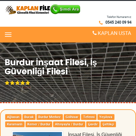
Telefon Numaramız:
0545 240 09 94
KAPLAN USTA
Menu
Burdur İnşaat Filesi, İş
Güvenliği Filesi
Ağlasun
Bucak
Burdur Merkez
Gölhisar
Tefenni
Yeşilova
Karamanlı
Kemer / Burdur
Altınyayla / Burdur
Çavdır
Çeltikçi
İnşaat Filesi, İş Güvenliği