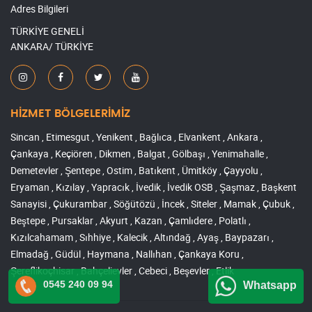
Adres Bilgileri
TÜRKİYE GENELİ
ANKARA/ TÜRKİYE
HİZMET BÖLGELERİMİZ
Sincan , Etimesgut , Yenikent , Bağlıca , Elvankent , Ankara ,
Çankaya , Keçiören , Dikmen , Balgat , Gölbaşı , Yenimahalle ,
Demetevler , Şentepe , Ostim , Batıkent , Ümitköy , Çayyolu ,
Eryaman , Kızılay , Yapracık , İvedik , İvedik OSB , Şaşmaz , Başkent
Sanayisi , Çukurambar , Söğütözü , İncek , Siteler , Mamak , Çubuk ,
Beştepe , Pursaklar , Akyurt , Kazan , Çamlıdere , Polatlı ,
Kızılcahamam , Sıhhiye , Kalecik , Altındağ , Ayaş , Baypazarı ,
Elmadağ , Güdül , Haymana , Nallıhan , Çankaya Koru ,
Şereflikoçhisar , Bahçelievler , Cebeci , Beşevler , Etlik
0545 240 09 94
Whatsapp