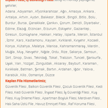
şehirler;
Adana , Adıyaman , Afyonkarahisar , Ağrı , Amasya , Ankara ,
Antalya , Artvin , Aydın , Balıkesir , Bilecik , Bingöl , Bitlis , Bolu ,
Burdur , Bursa , Çanakkale , Çankırı , Çorum , Denizli , Diyarbakır ,
Edirne , Elazığ , Erzincan , Erzurum , Eskişehir , Gaziantep ,
Giresun , Gümüşhane , Hakkari , Hatay , Isparta , Mersin , İstanbul
, İzmir , Kars , Kastamonu , Kayseri , Kırklareli , Kırşehir , Kocaeli ,
Konya , Kütahya , Malatya , Manisa , Kahramanmaraş , Mardin ,
Muğla , Muş , Nevşehir , Niğde , Ordu , Rize , Sakarya , Samsun ,
Siirt , Sinop , Sivas , Tekirdağ , Tokat , Trabzon , Tunceli , Şanlıurfa ,
Uşak , Van , Yozgat , Zonguldak , Aksaray , Bayburt , Karaman ,
Kırıkkale , Batman , Şırnak , Bartın , Ardahan , Iğdır , Yalova ,
Karabük , Kilis , Osmaniye , Düzce
Kaplan File Hizmetlerimiz;
Güvenlik Filesi , Balkon Güvenlik Filesi , Çocuk Güvenlik Filesi , Kedi
Filesi, Kedi Güvenlik Filesi , İnşaat Filesi, İş Güvenliği Filesi , Kuş
Filesi, Kuş Önleme Filesi , Apartman Boşluk Filesi, Merdiven Filesi ,
Halı Saha Üstü File , Havuz Emniyet Filesi , Raf Koruma Filesi ,