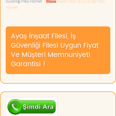
Güvenliği Filesi Hizmeti
|
Düzce
İnşaat Filesi, İş Güvenliği Filesi
Hizmeti
Ayaş İnşaat Filesi, İş
Güvenliği Filesi Uygun Fiyat
Ve Müşteri Memnuniyeti
Garantisi !