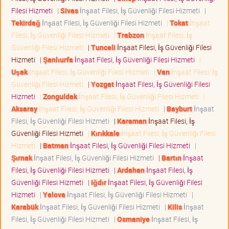
Filesi Hizmeti
|
Sivas
İnşaat Filesi, İş Güvenliği Filesi Hizmeti
|
Tekirdağ
İnşaat Filesi, İş Güvenliği Filesi Hizmeti
|
Tokat
İnşaat
Filesi, İş Güvenliği Filesi Hizmeti
|
Trabzon
İnşaat Filesi, İş
Güvenliği Filesi Hizmeti
|
Tunceli
İnşaat Filesi, İş Güvenliği Filesi
Hizmeti
|
Şanlıurfa
İnşaat Filesi, İş Güvenliği Filesi Hizmeti
|
Uşak
İnşaat Filesi, İş Güvenliği Filesi Hizmeti
|
Van
İnşaat Filesi, İş
Güvenliği Filesi Hizmeti
|
Yozgat
İnşaat Filesi, İş Güvenliği Filesi
Hizmeti
|
Zonguldak
İnşaat Filesi, İş Güvenliği Filesi Hizmeti
|
Aksaray
İnşaat Filesi, İş Güvenliği Filesi Hizmeti
|
Bayburt
İnşaat
Filesi, İş Güvenliği Filesi Hizmeti
|
Karaman
İnşaat Filesi, İş
Güvenliği Filesi Hizmeti
|
Kırıkkale
İnşaat Filesi, İş Güvenliği Filesi
Hizmeti
|
Batman
İnşaat Filesi, İş Güvenliği Filesi Hizmeti
|
Şırnak
İnşaat Filesi, İş Güvenliği Filesi Hizmeti
|
Bartın
İnşaat
Filesi, İş Güvenliği Filesi Hizmeti
|
Ardahan
İnşaat Filesi, İş
Güvenliği Filesi Hizmeti
|
Iğdır
İnşaat Filesi, İş Güvenliği Filesi
Hizmeti
|
Yalova
İnşaat Filesi, İş Güvenliği Filesi Hizmeti
|
Karabük
İnşaat Filesi, İş Güvenliği Filesi Hizmeti
|
Kilis
İnşaat
Filesi, İş Güvenliği Filesi Hizmeti
|
Osmaniye
İnşaat Filesi, İş