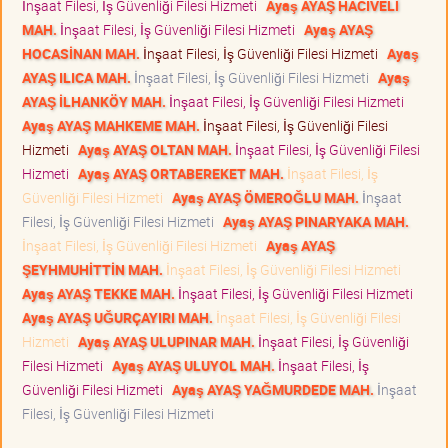
İnşaat Filesi, İş Güvenliği Filesi Hizmeti
Ayaş AYAŞ HACIVELİ
MAH.
İnşaat Filesi, İş Güvenliği Filesi Hizmeti
Ayaş AYAŞ
HOCASİNAN MAH.
İnşaat Filesi, İş Güvenliği Filesi Hizmeti
Ayaş
AYAŞ ILICA MAH.
İnşaat Filesi, İş Güvenliği Filesi Hizmeti
Ayaş
AYAŞ İLHANKÖY MAH.
İnşaat Filesi, İş Güvenliği Filesi Hizmeti
Ayaş AYAŞ MAHKEME MAH.
İnşaat Filesi, İş Güvenliği Filesi
Hizmeti
Ayaş AYAŞ OLTAN MAH.
İnşaat Filesi, İş Güvenliği Filesi
Hizmeti
Ayaş AYAŞ ORTABEREKET MAH.
İnşaat Filesi, İş
Güvenliği Filesi Hizmeti
Ayaş AYAŞ ÖMEROĞLU MAH.
İnşaat
Filesi, İş Güvenliği Filesi Hizmeti
Ayaş AYAŞ PINARYAKA MAH.
İnşaat Filesi, İş Güvenliği Filesi Hizmeti
Ayaş AYAŞ
ŞEYHMUHİTTİN MAH.
İnşaat Filesi, İş Güvenliği Filesi Hizmeti
Ayaş AYAŞ TEKKE MAH.
İnşaat Filesi, İş Güvenliği Filesi Hizmeti
Ayaş AYAŞ UĞURÇAYIRI MAH.
İnşaat Filesi, İş Güvenliği Filesi
Hizmeti
Ayaş AYAŞ ULUPINAR MAH.
İnşaat Filesi, İş Güvenliği
Filesi Hizmeti
Ayaş AYAŞ ULUYOL MAH.
İnşaat Filesi, İş
Güvenliği Filesi Hizmeti
Ayaş AYAŞ YAĞMURDEDE MAH.
İnşaat
Filesi, İş Güvenliği Filesi Hizmeti