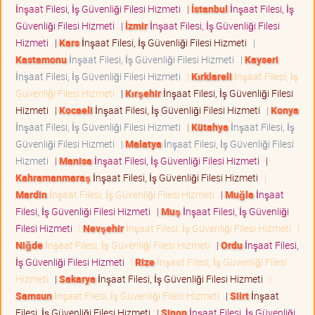
İnşaat Filesi, İş Güvenliği Filesi Hizmeti
|
İstanbul
İnşaat Filesi, İş
Güvenliği Filesi Hizmeti
|
İzmir
İnşaat Filesi, İş Güvenliği Filesi
Hizmeti
|
Kars
İnşaat Filesi, İş Güvenliği Filesi Hizmeti
|
Kastamonu
İnşaat Filesi, İş Güvenliği Filesi Hizmeti
|
Kayseri
İnşaat Filesi, İş Güvenliği Filesi Hizmeti
|
Kırklareli
İnşaat Filesi, İş
Güvenliği Filesi Hizmeti
|
Kırşehir
İnşaat Filesi, İş Güvenliği Filesi
Hizmeti
|
Kocaeli
İnşaat Filesi, İş Güvenliği Filesi Hizmeti
|
Konya
İnşaat Filesi, İş Güvenliği Filesi Hizmeti
|
Kütahya
İnşaat Filesi, İş
Güvenliği Filesi Hizmeti
|
Malatya
İnşaat Filesi, İş Güvenliği Filesi
Hizmeti
|
Manisa
İnşaat Filesi, İş Güvenliği Filesi Hizmeti
|
Kahramanmaraş
İnşaat Filesi, İş Güvenliği Filesi Hizmeti
|
Mardin
İnşaat Filesi, İş Güvenliği Filesi Hizmeti
|
Muğla
İnşaat
Filesi, İş Güvenliği Filesi Hizmeti
|
Muş
İnşaat Filesi, İş Güvenliği
Filesi Hizmeti
|
Nevşehir
İnşaat Filesi, İş Güvenliği Filesi Hizmeti
|
Niğde
İnşaat Filesi, İş Güvenliği Filesi Hizmeti
|
Ordu
İnşaat Filesi,
İş Güvenliği Filesi Hizmeti
|
Rize
İnşaat Filesi, İş Güvenliği Filesi
Hizmeti
|
Sakarya
İnşaat Filesi, İş Güvenliği Filesi Hizmeti
|
Samsun
İnşaat Filesi, İş Güvenliği Filesi Hizmeti
|
Siirt
İnşaat
Filesi, İş Güvenliği Filesi Hizmeti
|
Sinop
İnşaat Filesi, İş Güvenliği