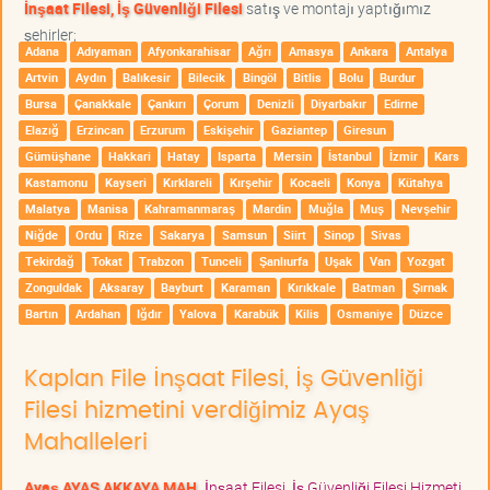
İnşaat Filesi, İş Güvenliği Filesi
satış ve montajı yaptığımız
şehirler;
Adana
Adıyaman
Afyonkarahisar
Ağrı
Amasya
Ankara
Antalya
Artvin
Aydın
Balıkesir
Bilecik
Bingöl
Bitlis
Bolu
Burdur
Bursa
Çanakkale
Çankırı
Çorum
Denizli
Diyarbakır
Edirne
Elazığ
Erzincan
Erzurum
Eskişehir
Gaziantep
Giresun
Gümüşhane
Hakkari
Hatay
Isparta
Mersin
İstanbul
İzmir
Kars
Kastamonu
Kayseri
Kırklareli
Kırşehir
Kocaeli
Konya
Kütahya
Malatya
Manisa
Kahramanmaraş
Mardin
Muğla
Muş
Nevşehir
Niğde
Ordu
Rize
Sakarya
Samsun
Siirt
Sinop
Sivas
Tekirdağ
Tokat
Trabzon
Tunceli
Şanlıurfa
Uşak
Van
Yozgat
Zonguldak
Aksaray
Bayburt
Karaman
Kırıkkale
Batman
Şırnak
Bartın
Ardahan
Iğdır
Yalova
Karabük
Kilis
Osmaniye
Düzce
Kaplan File İnşaat Filesi, İş Güvenliği
Filesi hizmetini verdiğimiz Ayaş
Mahalleleri
Ayaş AYAŞ AKKAYA MAH.
İnşaat Filesi, İş Güvenliği Filesi Hizmeti