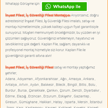
Whatapp Görüşme için
İnşaat Filesi, İş Güvenliği Filesi Montajçısı
Arıyorsanız, doğru
adrestesiniz! İnşaat Filesi, İş Güvenliği Filesi imalatı, satışı ve
montajı hizmetlerimizle, yüksek kaliteyi uygun fiyat garantisiyle
sunuyoruz. Müşteri memnuniyeti önceliğimizdir, bu yüzden en iyi
çözümleri sağlıyoruz. Güvenliğinizi ertelemeyin, hayatınız ve
sevdikleriniz çok değerli. Kaplan File, sağlam, dayanıklı ve
profesyonel montaj hizmetiyle sizi korur. Kaplan File ile
güvenliğinizi garanti altına alın!
İnşaat Filesi, İş Güvenliği Filesi
satış ve montajı yaptığımız
şehirler;
Adana , Adıyaman , Afyonkarahisar , Ağrı , Amasya , Ankara ,
Antalya , Artvin , Aydın , Balıkesir , Bilecik , Bingöl , Bitlis , Bolu ,
Burdur , Bursa , Çanakkale , Çankırı , Çorum , Denizli , Diyarbakır ,
Edirne , Elazığ , Erzincan , Erzurum , Eskişehir , Gaziantep ,
Giresun , Gümüşhane , Hakkari , Hatay , Isparta , Mersin , İstanbul
, İzmir , Kars , Kastamonu , Kayseri , Kırklareli , Kırşehir , Kocaeli ,