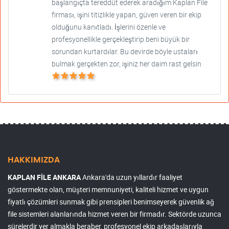
başlangıçta tereddüt ederek aradığım Kaplan File
firması, işini titizlikle yapan, güven veren bir ekip
olduğunu kanıtladı. İşlerini özenle ve
profesyonellikle gerçekleştirip beni büyük bir
sorundan kurtardılar. Bu devirde böyle ustaları
bulmak gerçekten zor, işiniz her daim rast gelsin
HAKKIMIZDA
KAPLAN FİLE ANKARA
Ankara'da uzun yıllardır faaliyet
göstermekte olan, müşteri memnuniyeti, kaliteli hizmet ve uygun
fiyatlı çözümleri sunmak gibi prensipleri benimseyerek güvenlik ağ
file sistemleri alanlarında hizmet veren bir firmadır. Sektörde uzunca
sürelerdir yer almakla beraber, profesyonel ekip arkadaşlarıyla