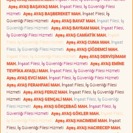
Ayaş AYAŞ BAŞAYAŞ MAH.
İnşaat Filesi, İş Güvenliği Filesi
Hizmeti
Ayaş AYAŞ BAŞBEREKET MAH.
İnşaat Filesi, İş
Güvenliği Filesi Hizmeti
Ayaş AYAŞ BAYAT MAH.
İnşaat Filesi, İş
Güvenliği Filesi Hizmeti
Ayaş AYAŞ BAYRAM MAH.
İnşaat Filesi,
İş Güvenliği Filesi Hizmeti
Ayaş AYAŞ CAMİATİK MAH.
İnşaat
Filesi, İş Güvenliği Filesi Hizmeti
Ayaş AYAŞ CUMA MAH.
İnşaat
Filesi, İş Güvenliği Filesi Hizmeti
Ayaş AYAŞ ÇİĞDEMCİ MAH.
İnşaat Filesi, İş Güvenliği Filesi Hizmeti
Ayaş AYAŞ DERVİŞİMAM
MAH.
İnşaat Filesi, İş Güvenliği Filesi Hizmeti
Ayaş AYAŞ EMİNE
TEVFİKA AYAŞLI MAH.
İnşaat Filesi, İş Güvenliği Filesi Hizmeti
Ayaş AYAŞ EVCİ MAH.
İnşaat Filesi, İş Güvenliği Filesi Hizmeti
Ayaş AYAŞ FERAHFAKİ MAH.
İnşaat Filesi, İş Güvenliği Filesi
Hizmeti
Ayaş AYAŞ FERUZ MAH.
İnşaat Filesi, İş Güvenliği Filesi
Hizmeti
Ayaş AYAŞ GENÇALİ MAH.
İnşaat Filesi, İş Güvenliği
Filesi Hizmeti
Ayaş AYAŞ GÖKÇEBAĞ MAH.
İnşaat Filesi, İş
Güvenliği Filesi Hizmeti
Ayaş AYAŞ GÖKLER MAH.
İnşaat Filesi,
İş Güvenliği Filesi Hizmeti
Ayaş AYAŞ HACIMEMİ MAH.
İnşaat
Filesi, İş Güvenliği Filesi Hizmeti
Ayaş AYAŞ HACIRECEP MAH.