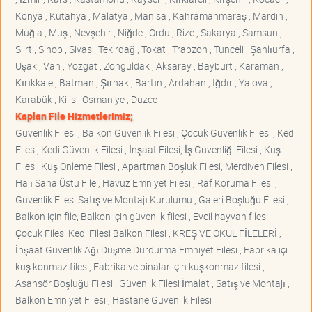
Konya , Kütahya , Malatya , Manisa , Kahramanmaraş , Mardin ,
Muğla , Muş , Nevşehir , Niğde , Ordu , Rize , Sakarya , Samsun ,
Siirt , Sinop , Sivas , Tekirdağ , Tokat , Trabzon , Tunceli , Şanlıurfa ,
Uşak , Van , Yozgat , Zonguldak , Aksaray , Bayburt , Karaman ,
Kırıkkale , Batman , Şırnak , Bartın , Ardahan , Iğdır , Yalova ,
Karabük , Kilis , Osmaniye , Düzce
Kaplan File Hizmetlerimiz;
Güvenlik Filesi , Balkon Güvenlik Filesi , Çocuk Güvenlik Filesi , Kedi
Filesi, Kedi Güvenlik Filesi , İnşaat Filesi, İş Güvenliği Filesi , Kuş
Filesi, Kuş Önleme Filesi , Apartman Boşluk Filesi, Merdiven Filesi ,
Halı Saha Üstü File , Havuz Emniyet Filesi , Raf Koruma Filesi ,
Güvenlik Filesi Satış ve Montajı Kurulumu , Galeri Boşluğu Filesi ,
Balkon için file, Balkon için güvenlik filesi , Evcil hayvan filesi
Çocuk Filesi Kedi Filesi Balkon Filesi , KREŞ VE OKUL FİLELERİ ,
İnşaat Güvenlik Ağı Düşme Durdurma Emniyet Filesi , Fabrika içi
kuş konmaz filesi, Fabrika ve binalar için kuşkonmaz filesi ,
Asansör Boşluğu Filesi , Güvenlik Filesi İmalat , Satış ve Montajı ,
Balkon Emniyet Filesi , Hastane Güvenlik Filesi