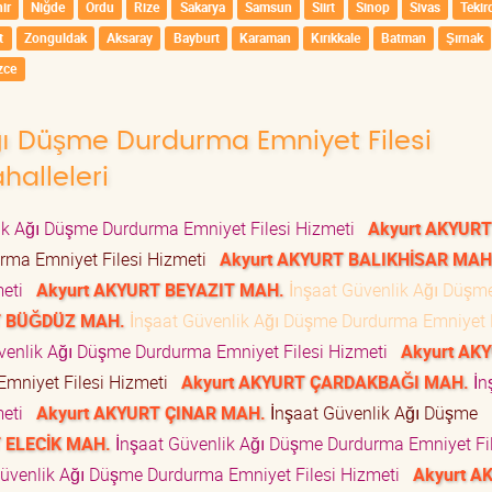
ir
Niğde
Ordu
Rize
Sakarya
Samsun
Siirt
Sinop
Sivas
Tekir
t
Zonguldak
Aksaray
Bayburt
Karaman
Kırıkkale
Batman
Şırnak
zce
Ağı Düşme Durdurma Emniyet Filesi
halleleri
ik Ağı Düşme Durdurma Emniyet Filesi Hizmeti
Akyurt AKYURT
rma Emniyet Filesi Hizmeti
Akyurt AKYURT BALIKHİSAR MAH
meti
Akyurt AKYURT BEYAZIT MAH.
İnşaat Güvenlik Ağı Düşm
T BÜĞDÜZ MAH.
İnşaat Güvenlik Ağı Düşme Durdurma Emniyet F
venlik Ağı Düşme Durdurma Emniyet Filesi Hizmeti
Akyurt AK
Emniyet Filesi Hizmeti
Akyurt AKYURT ÇARDAKBAĞI MAH.
İn
meti
Akyurt AKYURT ÇINAR MAH.
İnşaat Güvenlik Ağı Düşme
 ELECİK MAH.
İnşaat Güvenlik Ağı Düşme Durdurma Emniyet Fil
üvenlik Ağı Düşme Durdurma Emniyet Filesi Hizmeti
Akyurt A