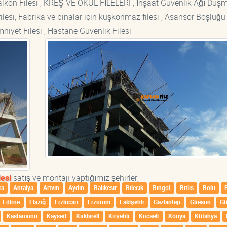
si Balkon Filesi , KREŞ VE OKUL FİLELERİ , İnşaat Güvenlik Ağı Düş
lesi, Fabrika ve binalar için kuşkonmaz filesi , Asansör Boşluğu F
mniyet Filesi , Hastane Güvenlik Filesi
esi
satış ve montajı yaptığımız şehirler;
ra
Antalya
Artvin
Aydın
Balıkesir
Bilecik
Bingöl
Bitlis
Bolu
Edirne
Elazığ
Erzincan
Erzurum
Eskişehir
Gaziantep
Giresun
G
Kastamonu
Kayseri
Kırklareli
Kırşehir
Kocaeli
Konya
Kütahya