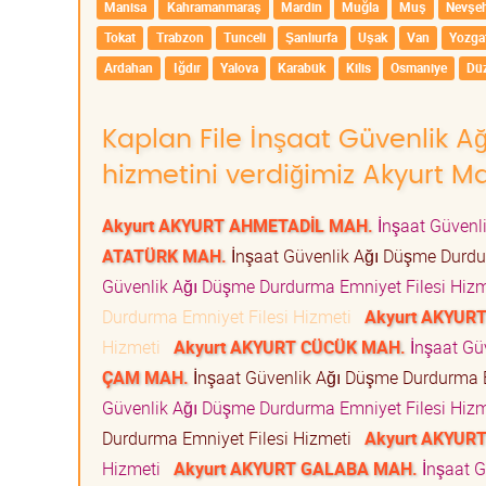
Manisa
Kahramanmaraş
Mardin
Muğla
Muş
Nevşeh
Tokat
Trabzon
Tunceli
Şanlıurfa
Uşak
Van
Yozga
Ardahan
Iğdır
Yalova
Karabük
Kilis
Osmaniye
Dü
Kaplan File İnşaat Güvenlik 
hizmetini verdiğimiz Akyurt Ma
Akyurt AKYURT AHMETADİL MAH.
İnşaat Güvenl
ATATÜRK MAH.
İnşaat Güvenlik Ağı Düşme Durdu
Güvenlik Ağı Düşme Durdurma Emniyet Filesi Hiz
Durdurma Emniyet Filesi Hizmeti
Akyurt AKYUR
Hizmeti
Akyurt AKYURT CÜCÜK MAH.
İnşaat Gü
ÇAM MAH.
İnşaat Güvenlik Ağı Düşme Durdurma 
Güvenlik Ağı Düşme Durdurma Emniyet Filesi Hiz
Durdurma Emniyet Filesi Hizmeti
Akyurt AKYURT
Hizmeti
Akyurt AKYURT GALABA MAH.
İnşaat G