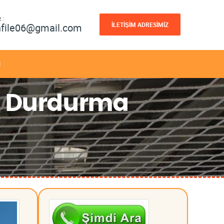
 :
İLETİŞİM ADRESİMİZ
nfile06@gmail.com
M
e Durdurma