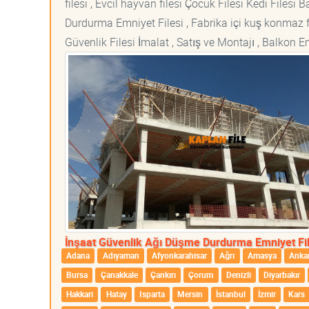
filesi , Evcil hayvan filesi Çocuk Filesi Kedi File
Durdurma Emniyet Filesi , Fabrika içi kuş konmaz fi
Güvenlik Filesi İmalat , Satış ve Montajı , Balkon E
İnşaat Güvenlik Ağı Düşme Durdurma Emniyet Fil
Adana
Adıyaman
Afyonkarahisar
Ağrı
Amasya
Anka
Bursa
Çanakkale
Çankırı
Çorum
Denizli
Diyarbakır
Hakkari
Hatay
Isparta
Mersin
İstanbul
İzmir
Kars