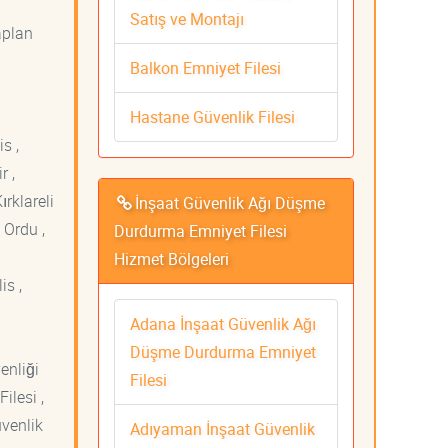
Satış ve Montajı
aplan
Balkon Emniyet Filesi
Hastane Güvenlik Filesi
s ,
r ,
ırklareli
İnşaat Güvenlik Ağı Düşme
 Ordu ,
Durdurma Emniyet Filesi
Hizmet Bölgeleri
is ,
Adana İnşaat Güvenlik Ağı
Düşme Durdurma Emniyet
venliği
Filesi
ilesi ,
üvenlik
Adıyaman İnşaat Güvenlik