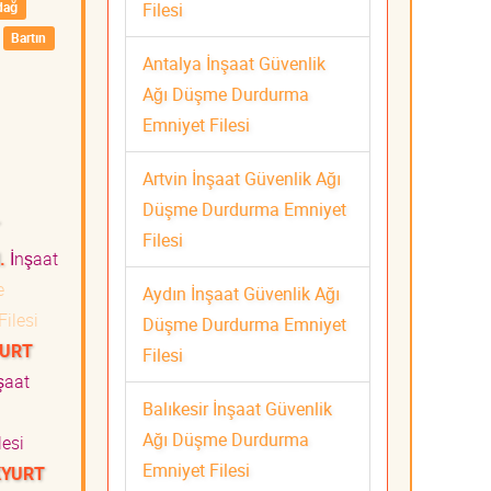
Filesi
dağ
Bartın
Antalya İnşaat Güvenlik
Ağı Düşme Durdurma
Emniyet Filesi
Artvin İnşaat Güvenlik Ağı
Düşme Durdurma Emniyet
Filesi
.
İnşaat
e
Aydın İnşaat Güvenlik Ağı
ilesi
Düşme Durdurma Emniyet
YURT
Filesi
şaat
Balıkesir İnşaat Güvenlik
Ağı Düşme Durdurma
esi
Emniyet Filesi
KYURT