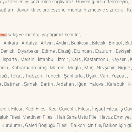
yüzden en iyi çözümleri sağlıyoruz. Güvenliğinizi ertelemeyin,
, sağlam, dayanıklı ve profesyonel montaj hizmetiyle sizi korur. K
esi
satış ve montajı yaptığımız şehirler;
kara , Antalya , Artvin , Aydın , Balıkesir , Bilecik , Bingöl , Bitli
enizli , Diyarbakır , Edirne , Elazığ , Erzincan , Erzurum , Eskişehi
sparta , Mersin , İstanbul , İzmir , Kars , Kastamonu , Kayseri , K
Manisa , Kahramanmaraş , Mardin , Muğla , Muş , Nevşehir , Niğde ,
rdağ , Tokat , Trabzon , Tunceli , Şanlıurfa , Uşak , Van , Yozgat ,
 Batman , Şırnak , Bartın , Ardahan , Iğdır , Yalova , Karabük , Kil
lik Filesi , Kedi Filesi, Kedi Güvenlik Filesi , İnşaat Filesi, İş Gü
luk Filesi, Merdiven Filesi , Halı Saha Üstü File , Havuz Emniyet F
 Kurulumu , Galeri Boşluğu Filesi , Balkon için file, Balkon için g