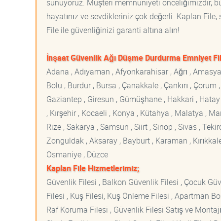
sunuyoruz. Müşteri memnuniyeti önceliğimizdir, bu 
hayatınız ve sevdikleriniz çok değerli. Kaplan File
File ile güvenliğinizi garanti altına alın!
İnşaat Güvenlik Ağı Düşme Durdurma Emniyet Fil
Adana , Adıyaman , Afyonkarahisar , Ağrı , Amasya , An
Bolu , Burdur , Bursa , Çanakkale , Çankırı , Çorum , D
Gaziantep , Giresun , Gümüşhane , Hakkari , Hatay , I
, Kırşehir , Kocaeli , Konya , Kütahya , Malatya , 
Rize , Sakarya , Samsun , Siirt , Sinop , Sivas , Teki
Zonguldak , Aksaray , Bayburt , Karaman , Kırıkkale ,
Osmaniye , Düzce
Kaplan File Hizmetlerimiz;
Güvenlik Filesi , Balkon Güvenlik Filesi , Çocuk Güven
Filesi , Kuş Filesi, Kuş Önleme Filesi , Apartman Boş
Raf Koruma Filesi , Güvenlik Filesi Satış ve Montajı