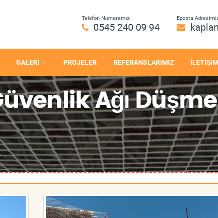
Telefon Numaramız:
Eposta Adresimiz
0545 240 09 94
kapla
GALERİ
PROJELER
REFERANSLARIMIZ
İLETİŞİ
 Güvenlik Ağı Düşm