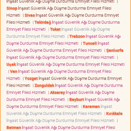
İnşaat Güvenlik Ağı Düşme Durdurma Emniyet Filesi Hizmeti
|
Sinop
İnşaat Güvenlik Ağı Düşme Durdurma Emniyet Filesi
Hizmeti
|
Sivas
İnşaat Güvenlik Ağı Düşme Durdurma Emniyet
Filesi Hizmeti
|
Tekirdağ
İnşaat Güvenlik Ağı Düşme Durdurma
Emniyet Filesi Hizmeti
|
Tokat
İnşaat Güvenlik Ağı Düşme
Durdurma Emniyet Filesi Hizmeti
|
Trabzon
İnşaat Güvenlik Ağı
Düşme Durdurma Emniyet Filesi Hizmeti
|
Tunceli
İnşaat
Güvenlik Ağı Düşme Durdurma Emniyet Filesi Hizmeti
|
Şanlıurfa
İnşaat Güvenlik Ağı Düşme Durdurma Emniyet Filesi Hizmeti
|
Uşak
İnşaat Güvenlik Ağı Düşme Durdurma Emniyet Filesi Hizmeti
|
Van
İnşaat Güvenlik Ağı Düşme Durdurma Emniyet Filesi
Hizmeti
|
Yozgat
İnşaat Güvenlik Ağı Düşme Durdurma Emniyet
Filesi Hizmeti
|
Zonguldak
İnşaat Güvenlik Ağı Düşme Durdurma
Emniyet Filesi Hizmeti
|
Aksaray
İnşaat Güvenlik Ağı Düşme
Durdurma Emniyet Filesi Hizmeti
|
Bayburt
İnşaat Güvenlik Ağı
Düşme Durdurma Emniyet Filesi Hizmeti
|
Karaman
İnşaat
Güvenlik Ağı Düşme Durdurma Emniyet Filesi Hizmeti
|
Kırıkkale
İnşaat Güvenlik Ağı Düşme Durdurma Emniyet Filesi Hizmeti
|
Batman
İnşaat Güvenlik Ağı Düşme Durdurma Emniyet Filesi