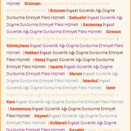
Hizmeti
|
Erzincan
İnşaat Güvenlik Ağı Düşme Durdurma
Emniyet Filesi Hizmeti
|
Erzurum
İnşaat Güvenlik Ağı Düşme
Durdurma Emniyet Filesi Hizmeti
|
Eskişehir
İnşaat Güvenlik Ağı
Düşme Durdurma Emniyet Filesi Hizmeti
|
Gaziantep
İnşaat
Güvenlik Ağı Düşme Durdurma Emniyet Filesi Hizmeti
|
Giresun
İnşaat Güvenlik Ağı Düşme Durdurma Emniyet Filesi Hizmeti
|
Gümüşhane
İnşaat Güvenlik Ağı Düşme Durdurma Emniyet Filesi
Hizmeti
|
Hakkari
İnşaat Güvenlik Ağı Düşme Durdurma Emniyet
Filesi Hizmeti
|
Hatay
İnşaat Güvenlik Ağı Düşme Durdurma
Emniyet Filesi Hizmeti
|
Isparta
İnşaat Güvenlik Ağı Düşme
Durdurma Emniyet Filesi Hizmeti
|
Mersin
İnşaat Güvenlik Ağı
Düşme Durdurma Emniyet Filesi Hizmeti
|
İstanbul
İnşaat
Güvenlik Ağı Düşme Durdurma Emniyet Filesi Hizmeti
|
İzmir
İnşaat Güvenlik Ağı Düşme Durdurma Emniyet Filesi Hizmeti
|
Kars
İnşaat Güvenlik Ağı Düşme Durdurma Emniyet Filesi Hizmeti
|
Kastamonu
İnşaat Güvenlik Ağı Düşme Durdurma Emniyet
Filesi Hizmeti
|
Kayseri
İnşaat Güvenlik Ağı Düşme Durdurma
Emniyet Filesi Hizmeti
|
Kırklareli
İnşaat Güvenlik Ağı Düşme
Durdurma Emniyet Filesi Hizmeti
|
Kırşehir
İnşaat Güvenlik Ağı