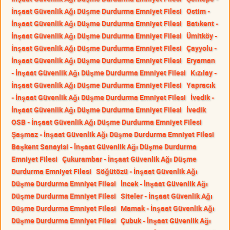
İnşaat Güvenlik Ağı Düşme Durdurma Emniyet Filesi
Ostim -
İnşaat Güvenlik Ağı Düşme Durdurma Emniyet Filesi
Batıkent -
İnşaat Güvenlik Ağı Düşme Durdurma Emniyet Filesi
Ümitköy -
İnşaat Güvenlik Ağı Düşme Durdurma Emniyet Filesi
Çayyolu -
İnşaat Güvenlik Ağı Düşme Durdurma Emniyet Filesi
Eryaman
- İnşaat Güvenlik Ağı Düşme Durdurma Emniyet Filesi
Kızılay -
İnşaat Güvenlik Ağı Düşme Durdurma Emniyet Filesi
Yapracık
- İnşaat Güvenlik Ağı Düşme Durdurma Emniyet Filesi
İvedik -
İnşaat Güvenlik Ağı Düşme Durdurma Emniyet Filesi
İvedik
OSB - İnşaat Güvenlik Ağı Düşme Durdurma Emniyet Filesi
Şaşmaz - İnşaat Güvenlik Ağı Düşme Durdurma Emniyet Filesi
Başkent Sanayisi - İnşaat Güvenlik Ağı Düşme Durdurma
Emniyet Filesi
Çukurambar - İnşaat Güvenlik Ağı Düşme
Durdurma Emniyet Filesi
Söğütözü - İnşaat Güvenlik Ağı
Düşme Durdurma Emniyet Filesi
İncek - İnşaat Güvenlik Ağı
Düşme Durdurma Emniyet Filesi
Siteler - İnşaat Güvenlik Ağı
Düşme Durdurma Emniyet Filesi
Mamak - İnşaat Güvenlik Ağı
Düşme Durdurma Emniyet Filesi
Çubuk - İnşaat Güvenlik Ağı