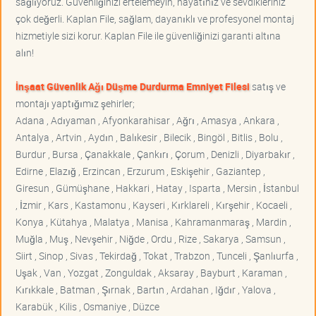
sağlıyoruz. Güvenliğinizi ertelemeyin, hayatınız ve sevdikleriniz
çok değerli. Kaplan File, sağlam, dayanıklı ve profesyonel montaj
hizmetiyle sizi korur. Kaplan File ile güvenliğinizi garanti altına
alın!
İnşaat Güvenlik Ağı Düşme Durdurma Emniyet Filesi
satış ve
montajı yaptığımız şehirler;
Adana , Adıyaman , Afyonkarahisar , Ağrı , Amasya , Ankara ,
Antalya , Artvin , Aydın , Balıkesir , Bilecik , Bingöl , Bitlis , Bolu ,
Burdur , Bursa , Çanakkale , Çankırı , Çorum , Denizli , Diyarbakır ,
Edirne , Elazığ , Erzincan , Erzurum , Eskişehir , Gaziantep ,
Giresun , Gümüşhane , Hakkari , Hatay , Isparta , Mersin , İstanbul
, İzmir , Kars , Kastamonu , Kayseri , Kırklareli , Kırşehir , Kocaeli ,
Konya , Kütahya , Malatya , Manisa , Kahramanmaraş , Mardin ,
Muğla , Muş , Nevşehir , Niğde , Ordu , Rize , Sakarya , Samsun ,
Siirt , Sinop , Sivas , Tekirdağ , Tokat , Trabzon , Tunceli , Şanlıurfa ,
Uşak , Van , Yozgat , Zonguldak , Aksaray , Bayburt , Karaman ,
Kırıkkale , Batman , Şırnak , Bartın , Ardahan , Iğdır , Yalova ,
Karabük , Kilis , Osmaniye , Düzce