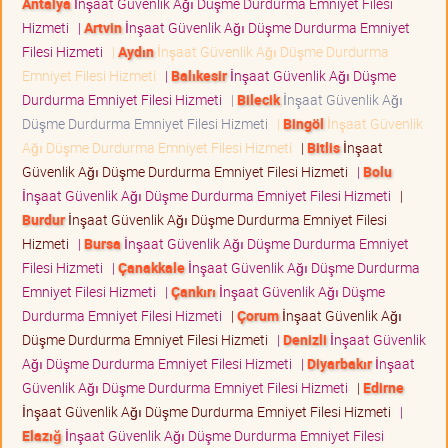
Antalya
İnşaat Güvenlik Ağı Düşme Durdurma Emniyet Filesi
Hizmeti
|
Artvin
İnşaat Güvenlik Ağı Düşme Durdurma Emniyet
Filesi Hizmeti
|
Aydın
İnşaat Güvenlik Ağı Düşme Durdurma
Emniyet Filesi Hizmeti
|
Balıkesir
İnşaat Güvenlik Ağı Düşme
Durdurma Emniyet Filesi Hizmeti
|
Bilecik
İnşaat Güvenlik Ağı
Düşme Durdurma Emniyet Filesi Hizmeti
|
Bingöl
İnşaat Güvenlik
Ağı Düşme Durdurma Emniyet Filesi Hizmeti
|
Bitlis
İnşaat
Güvenlik Ağı Düşme Durdurma Emniyet Filesi Hizmeti
|
Bolu
İnşaat Güvenlik Ağı Düşme Durdurma Emniyet Filesi Hizmeti
|
Burdur
İnşaat Güvenlik Ağı Düşme Durdurma Emniyet Filesi
Hizmeti
|
Bursa
İnşaat Güvenlik Ağı Düşme Durdurma Emniyet
Filesi Hizmeti
|
Çanakkale
İnşaat Güvenlik Ağı Düşme Durdurma
Emniyet Filesi Hizmeti
|
Çankırı
İnşaat Güvenlik Ağı Düşme
Durdurma Emniyet Filesi Hizmeti
|
Çorum
İnşaat Güvenlik Ağı
Düşme Durdurma Emniyet Filesi Hizmeti
|
Denizli
İnşaat Güvenlik
Ağı Düşme Durdurma Emniyet Filesi Hizmeti
|
Diyarbakır
İnşaat
Güvenlik Ağı Düşme Durdurma Emniyet Filesi Hizmeti
|
Edirne
İnşaat Güvenlik Ağı Düşme Durdurma Emniyet Filesi Hizmeti
|
Elazığ
İnşaat Güvenlik Ağı Düşme Durdurma Emniyet Filesi