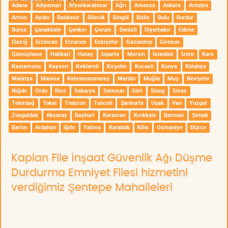
Adana
Adıyaman
Afyonkarahisar
Ağrı
Amasya
Ankara
Antalya
Artvin
Aydın
Balıkesir
Bilecik
Bingöl
Bitlis
Bolu
Burdur
Bursa
Çanakkale
Çankırı
Çorum
Denizli
Diyarbakır
Edirne
Elazığ
Erzincan
Erzurum
Eskişehir
Gaziantep
Giresun
Gümüşhane
Hakkari
Hatay
Isparta
Mersin
İstanbul
İzmir
Kars
Kastamonu
Kayseri
Kırklareli
Kırşehir
Kocaeli
Konya
Kütahya
Malatya
Manisa
Kahramanmaraş
Mardin
Muğla
Muş
Nevşehir
Niğde
Ordu
Rize
Sakarya
Samsun
Siirt
Sinop
Sivas
Tekirdağ
Tokat
Trabzon
Tunceli
Şanlıurfa
Uşak
Van
Yozgat
Zonguldak
Aksaray
Bayburt
Karaman
Kırıkkale
Batman
Şırnak
Bartın
Ardahan
Iğdır
Yalova
Karabük
Kilis
Osmaniye
Düzce
Kaplan File İnşaat Güvenlik Ağı Düşme
Durdurma Emniyet Filesi hizmetini
verdiğimiz Şentepe Mahalleleri