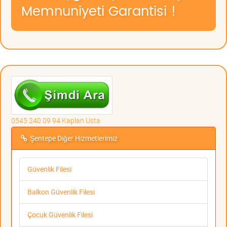
Memnuniyeti Garantisi !
0545 240 09 94 Kaplan Usta
Şentepe Diğer Hizmetlerimiz
Güvenlik Filesi
Balkon Güvenlik Filesi
Çocuk Güvenlik Filesi