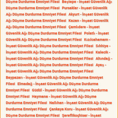
Düşme Durdurma Emniyet Filesi
Beştepe - İnşaat Güvenlik Ağı
Düşme Durdurma Emniyet Filesi
Pursaklar - İnşaat Güvenlik
Ağı Düşme Durdurma Emniyet Filesi
Akyurt - İnşaat Güvenlik
Ağı Düşme Durdurma Emniyet Filesi
Kazan - İnşaat Güvenlik
Ağı Düşme Durdurma Emniyet Filesi
Çamlıdere - İnşaat
Güvenlik Ağı Düşme Durdurma Emniyet Filesi
Polatlı - İnşaat
Güvenlik Ağı Düşme Durdurma Emniyet Filesi
Kızılcahamam -
İnşaat Güvenlik Ağı Düşme Durdurma Emniyet Filesi
Sıhhiye -
İnşaat Güvenlik Ağı Düşme Durdurma Emniyet Filesi
Kalecik -
İnşaat Güvenlik Ağı Düşme Durdurma Emniyet Filesi
Altındağ -
İnşaat Güvenlik Ağı Düşme Durdurma Emniyet Filesi
Ayaş -
İnşaat Güvenlik Ağı Düşme Durdurma Emniyet Filesi
Baypazarı - İnşaat Güvenlik Ağı Düşme Durdurma Emniyet
Filesi
Elmadağ - İnşaat Güvenlik Ağı Düşme Durdurma
Emniyet Filesi
Güdül - İnşaat Güvenlik Ağı Düşme Durdurma
Emniyet Filesi
Haymana - İnşaat Güvenlik Ağı Düşme
Durdurma Emniyet Filesi
Nallıhan - İnşaat Güvenlik Ağı Düşme
Durdurma Emniyet Filesi
Çankaya Koru - İnşaat Güvenlik Ağı
Düşme Durdurma Emniyet Filesi
Şereflikoçhisar - İnşaat