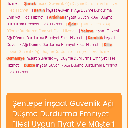
Hizmeti
|
Şırnak
İnşaat Güvenlik Ağı Düşme Durdurma Emniyet
Filesi Hizmeti
|
Bartın
İnşaat Güvenlik Ağı Düşme Durdurma
Emniyet Filesi Hizmeti
|
Ardahan
İnşaat Güvenlik Ağı Düşme
Durdurma Emniyet Filesi Hizmeti
|
Iğdır
İnşaat Güvenlik Ağı
Düşme Durdurma Emniyet Filesi Hizmeti
|
Yalova
İnşaat Güvenlik
Ağı Düşme Durdurma Emniyet Filesi Hizmeti
|
Karabük
İnşaat
Güvenlik Ağı Düşme Durdurma Emniyet Filesi Hizmeti
|
Kilis
İnşaat Güvenlik Ağı Düşme Durdurma Emniyet Filesi Hizmeti
|
Osmaniye
İnşaat Güvenlik Ağı Düşme Durdurma Emniyet Filesi
Hizmeti
|
Düzce
İnşaat Güvenlik Ağı Düşme Durdurma Emniyet
Filesi Hizmeti
Şentepe İnşaat Güvenlik Ağı
Düşme Durdurma Emniyet
Filesi Uygun Fiyat Ve Müşteri