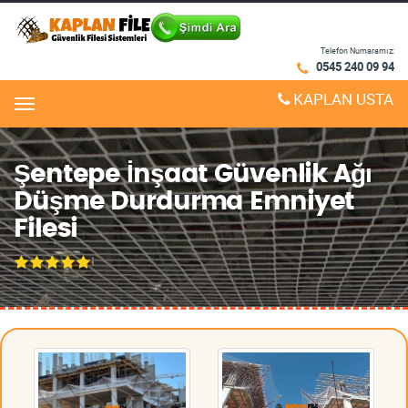
Telefon Numaramız:
0545 240 09 94
KAPLAN USTA
Menu
Şentepe İnşaat Güvenlik Ağı
Düşme Durdurma Emniyet
Filesi