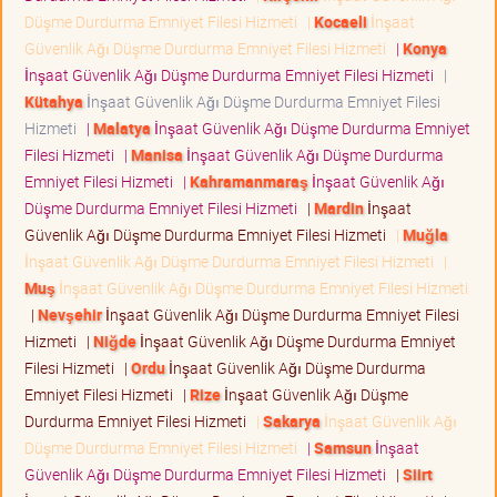
Düşme Durdurma Emniyet Filesi Hizmeti
|
Kocaeli
İnşaat
Güvenlik Ağı Düşme Durdurma Emniyet Filesi Hizmeti
|
Konya
İnşaat Güvenlik Ağı Düşme Durdurma Emniyet Filesi Hizmeti
|
Kütahya
İnşaat Güvenlik Ağı Düşme Durdurma Emniyet Filesi
Hizmeti
|
Malatya
İnşaat Güvenlik Ağı Düşme Durdurma Emniyet
Filesi Hizmeti
|
Manisa
İnşaat Güvenlik Ağı Düşme Durdurma
Emniyet Filesi Hizmeti
|
Kahramanmaraş
İnşaat Güvenlik Ağı
Düşme Durdurma Emniyet Filesi Hizmeti
|
Mardin
İnşaat
Güvenlik Ağı Düşme Durdurma Emniyet Filesi Hizmeti
|
Muğla
İnşaat Güvenlik Ağı Düşme Durdurma Emniyet Filesi Hizmeti
|
Muş
İnşaat Güvenlik Ağı Düşme Durdurma Emniyet Filesi Hizmeti
|
Nevşehir
İnşaat Güvenlik Ağı Düşme Durdurma Emniyet Filesi
Hizmeti
|
Niğde
İnşaat Güvenlik Ağı Düşme Durdurma Emniyet
Filesi Hizmeti
|
Ordu
İnşaat Güvenlik Ağı Düşme Durdurma
Emniyet Filesi Hizmeti
|
Rize
İnşaat Güvenlik Ağı Düşme
Durdurma Emniyet Filesi Hizmeti
|
Sakarya
İnşaat Güvenlik Ağı
Düşme Durdurma Emniyet Filesi Hizmeti
|
Samsun
İnşaat
Güvenlik Ağı Düşme Durdurma Emniyet Filesi Hizmeti
|
Siirt