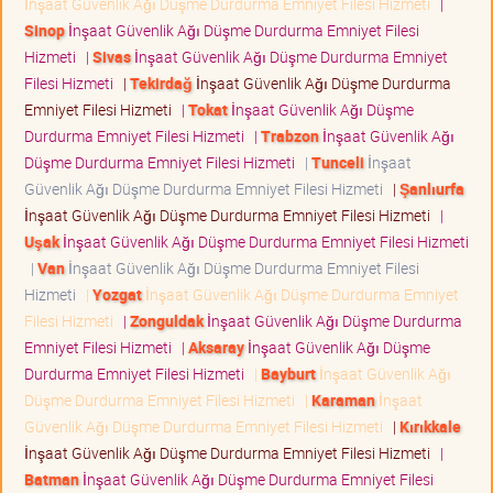
İnşaat Güvenlik Ağı Düşme Durdurma Emniyet Filesi Hizmeti
|
Sinop
İnşaat Güvenlik Ağı Düşme Durdurma Emniyet Filesi
Hizmeti
|
Sivas
İnşaat Güvenlik Ağı Düşme Durdurma Emniyet
Filesi Hizmeti
|
Tekirdağ
İnşaat Güvenlik Ağı Düşme Durdurma
Emniyet Filesi Hizmeti
|
Tokat
İnşaat Güvenlik Ağı Düşme
Durdurma Emniyet Filesi Hizmeti
|
Trabzon
İnşaat Güvenlik Ağı
Düşme Durdurma Emniyet Filesi Hizmeti
|
Tunceli
İnşaat
Güvenlik Ağı Düşme Durdurma Emniyet Filesi Hizmeti
|
Şanlıurfa
İnşaat Güvenlik Ağı Düşme Durdurma Emniyet Filesi Hizmeti
|
Uşak
İnşaat Güvenlik Ağı Düşme Durdurma Emniyet Filesi Hizmeti
|
Van
İnşaat Güvenlik Ağı Düşme Durdurma Emniyet Filesi
Hizmeti
|
Yozgat
İnşaat Güvenlik Ağı Düşme Durdurma Emniyet
Filesi Hizmeti
|
Zonguldak
İnşaat Güvenlik Ağı Düşme Durdurma
Emniyet Filesi Hizmeti
|
Aksaray
İnşaat Güvenlik Ağı Düşme
Durdurma Emniyet Filesi Hizmeti
|
Bayburt
İnşaat Güvenlik Ağı
Düşme Durdurma Emniyet Filesi Hizmeti
|
Karaman
İnşaat
Güvenlik Ağı Düşme Durdurma Emniyet Filesi Hizmeti
|
Kırıkkale
İnşaat Güvenlik Ağı Düşme Durdurma Emniyet Filesi Hizmeti
|
Batman
İnşaat Güvenlik Ağı Düşme Durdurma Emniyet Filesi