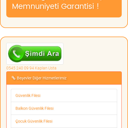
Memnuniyeti Garantisi !
0545 240 09 94 Kaplan Usta
Beşevler Diğer Hizmetlerimiz
Güvenlik Filesi
Balkon Güvenlik Filesi
Çocuk Güvenlik Filesi