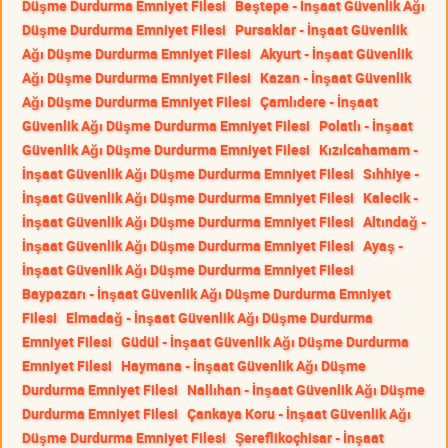
Düşme Durdurma Emniyet Filesi
Beştepe - İnşaat Güvenlik Ağı
Düşme Durdurma Emniyet Filesi
Pursaklar - İnşaat Güvenlik
Ağı Düşme Durdurma Emniyet Filesi
Akyurt - İnşaat Güvenlik
Ağı Düşme Durdurma Emniyet Filesi
Kazan - İnşaat Güvenlik
Ağı Düşme Durdurma Emniyet Filesi
Çamlıdere - İnşaat
Güvenlik Ağı Düşme Durdurma Emniyet Filesi
Polatlı - İnşaat
Güvenlik Ağı Düşme Durdurma Emniyet Filesi
Kızılcahamam -
İnşaat Güvenlik Ağı Düşme Durdurma Emniyet Filesi
Sıhhiye -
İnşaat Güvenlik Ağı Düşme Durdurma Emniyet Filesi
Kalecik -
İnşaat Güvenlik Ağı Düşme Durdurma Emniyet Filesi
Altındağ -
İnşaat Güvenlik Ağı Düşme Durdurma Emniyet Filesi
Ayaş -
İnşaat Güvenlik Ağı Düşme Durdurma Emniyet Filesi
Baypazarı - İnşaat Güvenlik Ağı Düşme Durdurma Emniyet
Filesi
Elmadağ - İnşaat Güvenlik Ağı Düşme Durdurma
Emniyet Filesi
Güdül - İnşaat Güvenlik Ağı Düşme Durdurma
Emniyet Filesi
Haymana - İnşaat Güvenlik Ağı Düşme
Durdurma Emniyet Filesi
Nallıhan - İnşaat Güvenlik Ağı Düşme
Durdurma Emniyet Filesi
Çankaya Koru - İnşaat Güvenlik Ağı
Düşme Durdurma Emniyet Filesi
Şereflikoçhisar - İnşaat