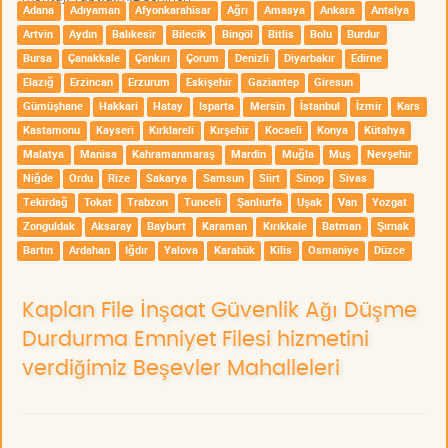
Adana
Adıyaman
Afyonkarahisar
Ağrı
Amasya
Ankara
Antalya
Artvin
Aydın
Balıkesir
Bilecik
Bingöl
Bitlis
Bolu
Burdur
Bursa
Çanakkale
Çankırı
Çorum
Denizli
Diyarbakır
Edirne
Elazığ
Erzincan
Erzurum
Eskişehir
Gaziantep
Giresun
Gümüşhane
Hakkari
Hatay
Isparta
Mersin
İstanbul
İzmir
Kars
Kastamonu
Kayseri
Kırklareli
Kırşehir
Kocaeli
Konya
Kütahya
Malatya
Manisa
Kahramanmaraş
Mardin
Muğla
Muş
Nevşehir
Niğde
Ordu
Rize
Sakarya
Samsun
Siirt
Sinop
Sivas
Tekirdağ
Tokat
Trabzon
Tunceli
Şanlıurfa
Uşak
Van
Yozgat
Zonguldak
Aksaray
Bayburt
Karaman
Kırıkkale
Batman
Şırnak
Bartın
Ardahan
Iğdır
Yalova
Karabük
Kilis
Osmaniye
Düzce
Kaplan File İnşaat Güvenlik Ağı Düşme
Durdurma Emniyet Filesi hizmetini
verdiğimiz Beşevler Mahalleleri