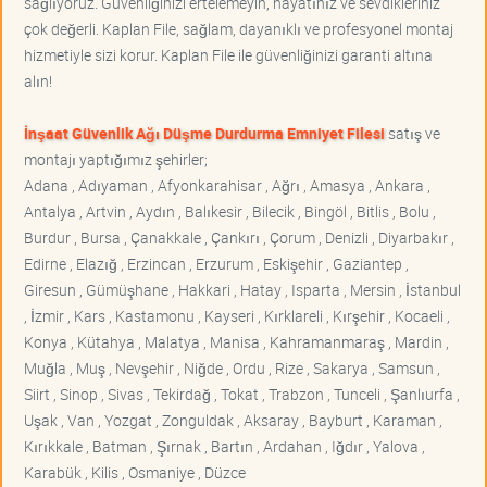
sağlıyoruz. Güvenliğinizi ertelemeyin, hayatınız ve sevdikleriniz
çok değerli. Kaplan File, sağlam, dayanıklı ve profesyonel montaj
hizmetiyle sizi korur. Kaplan File ile güvenliğinizi garanti altına
alın!
İnşaat Güvenlik Ağı Düşme Durdurma Emniyet Filesi
satış ve
montajı yaptığımız şehirler;
Adana , Adıyaman , Afyonkarahisar , Ağrı , Amasya , Ankara ,
Antalya , Artvin , Aydın , Balıkesir , Bilecik , Bingöl , Bitlis , Bolu ,
Burdur , Bursa , Çanakkale , Çankırı , Çorum , Denizli , Diyarbakır ,
Edirne , Elazığ , Erzincan , Erzurum , Eskişehir , Gaziantep ,
Giresun , Gümüşhane , Hakkari , Hatay , Isparta , Mersin , İstanbul
, İzmir , Kars , Kastamonu , Kayseri , Kırklareli , Kırşehir , Kocaeli ,
Konya , Kütahya , Malatya , Manisa , Kahramanmaraş , Mardin ,
Muğla , Muş , Nevşehir , Niğde , Ordu , Rize , Sakarya , Samsun ,
Siirt , Sinop , Sivas , Tekirdağ , Tokat , Trabzon , Tunceli , Şanlıurfa ,
Uşak , Van , Yozgat , Zonguldak , Aksaray , Bayburt , Karaman ,
Kırıkkale , Batman , Şırnak , Bartın , Ardahan , Iğdır , Yalova ,
Karabük , Kilis , Osmaniye , Düzce