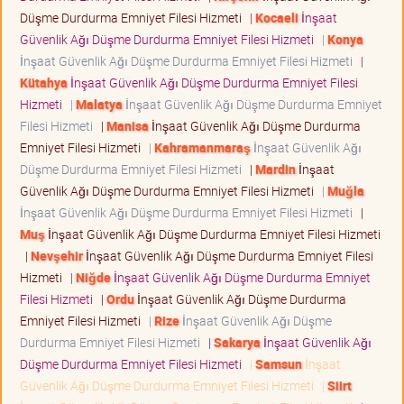
Düşme Durdurma Emniyet Filesi Hizmeti
|
Kocaeli
İnşaat
Güvenlik Ağı Düşme Durdurma Emniyet Filesi Hizmeti
|
Konya
İnşaat Güvenlik Ağı Düşme Durdurma Emniyet Filesi Hizmeti
|
Kütahya
İnşaat Güvenlik Ağı Düşme Durdurma Emniyet Filesi
Hizmeti
|
Malatya
İnşaat Güvenlik Ağı Düşme Durdurma Emniyet
Filesi Hizmeti
|
Manisa
İnşaat Güvenlik Ağı Düşme Durdurma
Emniyet Filesi Hizmeti
|
Kahramanmaraş
İnşaat Güvenlik Ağı
Düşme Durdurma Emniyet Filesi Hizmeti
|
Mardin
İnşaat
Güvenlik Ağı Düşme Durdurma Emniyet Filesi Hizmeti
|
Muğla
İnşaat Güvenlik Ağı Düşme Durdurma Emniyet Filesi Hizmeti
|
Muş
İnşaat Güvenlik Ağı Düşme Durdurma Emniyet Filesi Hizmeti
|
Nevşehir
İnşaat Güvenlik Ağı Düşme Durdurma Emniyet Filesi
Hizmeti
|
Niğde
İnşaat Güvenlik Ağı Düşme Durdurma Emniyet
Filesi Hizmeti
|
Ordu
İnşaat Güvenlik Ağı Düşme Durdurma
Emniyet Filesi Hizmeti
|
Rize
İnşaat Güvenlik Ağı Düşme
Durdurma Emniyet Filesi Hizmeti
|
Sakarya
İnşaat Güvenlik Ağı
Düşme Durdurma Emniyet Filesi Hizmeti
|
Samsun
İnşaat
Güvenlik Ağı Düşme Durdurma Emniyet Filesi Hizmeti
|
Siirt