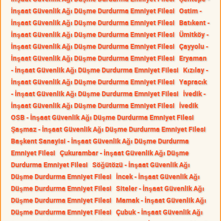
İnşaat Güvenlik Ağı Düşme Durdurma Emniyet Filesi
Ostim -
İnşaat Güvenlik Ağı Düşme Durdurma Emniyet Filesi
Batıkent -
İnşaat Güvenlik Ağı Düşme Durdurma Emniyet Filesi
Ümitköy -
İnşaat Güvenlik Ağı Düşme Durdurma Emniyet Filesi
Çayyolu -
İnşaat Güvenlik Ağı Düşme Durdurma Emniyet Filesi
Eryaman
- İnşaat Güvenlik Ağı Düşme Durdurma Emniyet Filesi
Kızılay -
İnşaat Güvenlik Ağı Düşme Durdurma Emniyet Filesi
Yapracık
- İnşaat Güvenlik Ağı Düşme Durdurma Emniyet Filesi
İvedik -
İnşaat Güvenlik Ağı Düşme Durdurma Emniyet Filesi
İvedik
OSB - İnşaat Güvenlik Ağı Düşme Durdurma Emniyet Filesi
Şaşmaz - İnşaat Güvenlik Ağı Düşme Durdurma Emniyet Filesi
Başkent Sanayisi - İnşaat Güvenlik Ağı Düşme Durdurma
Emniyet Filesi
Çukurambar - İnşaat Güvenlik Ağı Düşme
Durdurma Emniyet Filesi
Söğütözü - İnşaat Güvenlik Ağı
Düşme Durdurma Emniyet Filesi
İncek - İnşaat Güvenlik Ağı
Düşme Durdurma Emniyet Filesi
Siteler - İnşaat Güvenlik Ağı
Düşme Durdurma Emniyet Filesi
Mamak - İnşaat Güvenlik Ağı
Düşme Durdurma Emniyet Filesi
Çubuk - İnşaat Güvenlik Ağı