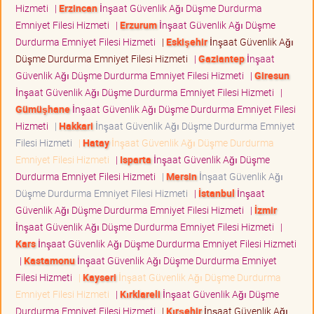
Hizmeti
|
Erzincan
İnşaat Güvenlik Ağı Düşme Durdurma
Emniyet Filesi Hizmeti
|
Erzurum
İnşaat Güvenlik Ağı Düşme
Durdurma Emniyet Filesi Hizmeti
|
Eskişehir
İnşaat Güvenlik Ağı
Düşme Durdurma Emniyet Filesi Hizmeti
|
Gaziantep
İnşaat
Güvenlik Ağı Düşme Durdurma Emniyet Filesi Hizmeti
|
Giresun
İnşaat Güvenlik Ağı Düşme Durdurma Emniyet Filesi Hizmeti
|
Gümüşhane
İnşaat Güvenlik Ağı Düşme Durdurma Emniyet Filesi
Hizmeti
|
Hakkari
İnşaat Güvenlik Ağı Düşme Durdurma Emniyet
Filesi Hizmeti
|
Hatay
İnşaat Güvenlik Ağı Düşme Durdurma
Emniyet Filesi Hizmeti
|
Isparta
İnşaat Güvenlik Ağı Düşme
Durdurma Emniyet Filesi Hizmeti
|
Mersin
İnşaat Güvenlik Ağı
Düşme Durdurma Emniyet Filesi Hizmeti
|
İstanbul
İnşaat
Güvenlik Ağı Düşme Durdurma Emniyet Filesi Hizmeti
|
İzmir
İnşaat Güvenlik Ağı Düşme Durdurma Emniyet Filesi Hizmeti
|
Kars
İnşaat Güvenlik Ağı Düşme Durdurma Emniyet Filesi Hizmeti
|
Kastamonu
İnşaat Güvenlik Ağı Düşme Durdurma Emniyet
Filesi Hizmeti
|
Kayseri
İnşaat Güvenlik Ağı Düşme Durdurma
Emniyet Filesi Hizmeti
|
Kırklareli
İnşaat Güvenlik Ağı Düşme
Durdurma Emniyet Filesi Hizmeti
|
Kırşehir
İnşaat Güvenlik Ağı