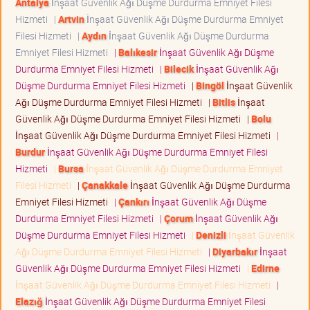
Antalya
İnşaat Güvenlik Ağı Düşme Durdurma Emniyet Filesi
Hizmeti
|
Artvin
İnşaat Güvenlik Ağı Düşme Durdurma Emniyet
Filesi Hizmeti
|
Aydın
İnşaat Güvenlik Ağı Düşme Durdurma
Emniyet Filesi Hizmeti
|
Balıkesir
İnşaat Güvenlik Ağı Düşme
Durdurma Emniyet Filesi Hizmeti
|
Bilecik
İnşaat Güvenlik Ağı
Düşme Durdurma Emniyet Filesi Hizmeti
|
Bingöl
İnşaat Güvenlik
Ağı Düşme Durdurma Emniyet Filesi Hizmeti
|
Bitlis
İnşaat
Güvenlik Ağı Düşme Durdurma Emniyet Filesi Hizmeti
|
Bolu
İnşaat Güvenlik Ağı Düşme Durdurma Emniyet Filesi Hizmeti
|
Burdur
İnşaat Güvenlik Ağı Düşme Durdurma Emniyet Filesi
Hizmeti
|
Bursa
İnşaat Güvenlik Ağı Düşme Durdurma Emniyet
Filesi Hizmeti
|
Çanakkale
İnşaat Güvenlik Ağı Düşme Durdurma
Emniyet Filesi Hizmeti
|
Çankırı
İnşaat Güvenlik Ağı Düşme
Durdurma Emniyet Filesi Hizmeti
|
Çorum
İnşaat Güvenlik Ağı
Düşme Durdurma Emniyet Filesi Hizmeti
|
Denizli
İnşaat Güvenlik
Ağı Düşme Durdurma Emniyet Filesi Hizmeti
|
Diyarbakır
İnşaat
Güvenlik Ağı Düşme Durdurma Emniyet Filesi Hizmeti
|
Edirne
İnşaat Güvenlik Ağı Düşme Durdurma Emniyet Filesi Hizmeti
|
Elazığ
İnşaat Güvenlik Ağı Düşme Durdurma Emniyet Filesi