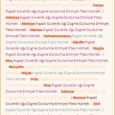
Güvenlik Ağı Düşme Durdurma Emniyet Filesi Hizmeti
|
Konya
İnşaat Güvenlik Ağı Düşme Durdurma Emniyet Filesi Hizmeti
|
Kütahya
İnşaat Güvenlik Ağı Düşme Durdurma Emniyet Filesi
Hizmeti
|
Malatya
İnşaat Güvenlik Ağı Düşme Durdurma Emniyet
Filesi Hizmeti
|
Manisa
İnşaat Güvenlik Ağı Düşme Durdurma
Emniyet Filesi Hizmeti
|
Kahramanmaraş
İnşaat Güvenlik Ağı
Düşme Durdurma Emniyet Filesi Hizmeti
|
Mardin
İnşaat
Güvenlik Ağı Düşme Durdurma Emniyet Filesi Hizmeti
|
Muğla
İnşaat Güvenlik Ağı Düşme Durdurma Emniyet Filesi Hizmeti
|
Muş
İnşaat Güvenlik Ağı Düşme Durdurma Emniyet Filesi Hizmeti
|
Nevşehir
İnşaat Güvenlik Ağı Düşme Durdurma Emniyet Filesi
Hizmeti
|
Niğde
İnşaat Güvenlik Ağı Düşme Durdurma Emniyet
Filesi Hizmeti
|
Ordu
İnşaat Güvenlik Ağı Düşme Durdurma
Emniyet Filesi Hizmeti
|
Rize
İnşaat Güvenlik Ağı Düşme
Durdurma Emniyet Filesi Hizmeti
|
Sakarya
İnşaat Güvenlik Ağı
Düşme Durdurma Emniyet Filesi Hizmeti
|
Samsun
İnşaat
Güvenlik Ağı Düşme Durdurma Emniyet Filesi Hizmeti
|
Siirt
İnşaat Güvenlik Ağı Düşme Durdurma Emniyet Filesi Hizmeti
|