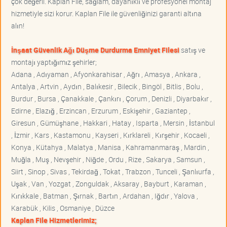
çok değerli. Kaplan File, sağlam, dayanıklı ve profesyonel montaj
hizmetiyle sizi korur. Kaplan File ile güvenliğinizi garanti altına
alın!
İnşaat Güvenlik Ağı Düşme Durdurma Emniyet Filesi
satış ve
montajı yaptığımız şehirler;
Adana , Adıyaman , Afyonkarahisar , Ağrı , Amasya , Ankara ,
Antalya , Artvin , Aydın , Balıkesir , Bilecik , Bingöl , Bitlis , Bolu ,
Burdur , Bursa , Çanakkale , Çankırı , Çorum , Denizli , Diyarbakır ,
Edirne , Elazığ , Erzincan , Erzurum , Eskişehir , Gaziantep ,
Giresun , Gümüşhane , Hakkari , Hatay , Isparta , Mersin , İstanbul
, İzmir , Kars , Kastamonu , Kayseri , Kırklareli , Kırşehir , Kocaeli ,
Konya , Kütahya , Malatya , Manisa , Kahramanmaraş , Mardin ,
Muğla , Muş , Nevşehir , Niğde , Ordu , Rize , Sakarya , Samsun ,
Siirt , Sinop , Sivas , Tekirdağ , Tokat , Trabzon , Tunceli , Şanlıurfa ,
Uşak , Van , Yozgat , Zonguldak , Aksaray , Bayburt , Karaman ,
Kırıkkale , Batman , Şırnak , Bartın , Ardahan , Iğdır , Yalova ,
Karabük , Kilis , Osmaniye , Düzce
Kaplan File Hizmetlerimiz;