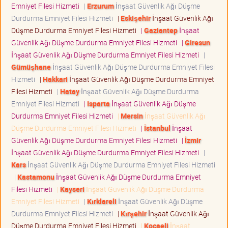
Emniyet Filesi Hizmeti
|
Erzurum
İnşaat Güvenlik Ağı Düşme
Durdurma Emniyet Filesi Hizmeti
|
Eskişehir
İnşaat Güvenlik Ağı
Düşme Durdurma Emniyet Filesi Hizmeti
|
Gaziantep
İnşaat
Güvenlik Ağı Düşme Durdurma Emniyet Filesi Hizmeti
|
Giresun
İnşaat Güvenlik Ağı Düşme Durdurma Emniyet Filesi Hizmeti
|
Gümüşhane
İnşaat Güvenlik Ağı Düşme Durdurma Emniyet Filesi
Hizmeti
|
Hakkari
İnşaat Güvenlik Ağı Düşme Durdurma Emniyet
Filesi Hizmeti
|
Hatay
İnşaat Güvenlik Ağı Düşme Durdurma
Emniyet Filesi Hizmeti
|
Isparta
İnşaat Güvenlik Ağı Düşme
Durdurma Emniyet Filesi Hizmeti
|
Mersin
İnşaat Güvenlik Ağı
Düşme Durdurma Emniyet Filesi Hizmeti
|
İstanbul
İnşaat
Güvenlik Ağı Düşme Durdurma Emniyet Filesi Hizmeti
|
İzmir
İnşaat Güvenlik Ağı Düşme Durdurma Emniyet Filesi Hizmeti
|
Kars
İnşaat Güvenlik Ağı Düşme Durdurma Emniyet Filesi Hizmeti
|
Kastamonu
İnşaat Güvenlik Ağı Düşme Durdurma Emniyet
Filesi Hizmeti
|
Kayseri
İnşaat Güvenlik Ağı Düşme Durdurma
Emniyet Filesi Hizmeti
|
Kırklareli
İnşaat Güvenlik Ağı Düşme
Durdurma Emniyet Filesi Hizmeti
|
Kırşehir
İnşaat Güvenlik Ağı
Düşme Durdurma Emniyet Filesi Hizmeti
|
Kocaeli
İnşaat