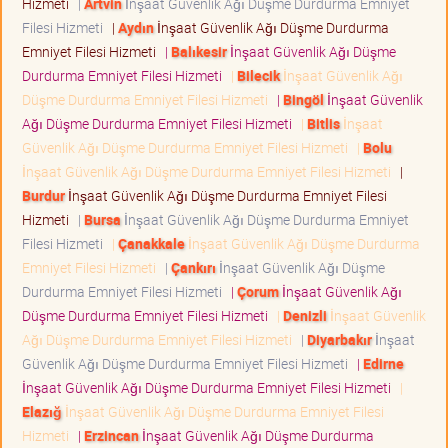
Hizmeti
|
Artvin
İnşaat Güvenlik Ağı Düşme Durdurma Emniyet
Filesi Hizmeti
|
Aydın
İnşaat Güvenlik Ağı Düşme Durdurma
Emniyet Filesi Hizmeti
|
Balıkesir
İnşaat Güvenlik Ağı Düşme
Durdurma Emniyet Filesi Hizmeti
|
Bilecik
İnşaat Güvenlik Ağı
Düşme Durdurma Emniyet Filesi Hizmeti
|
Bingöl
İnşaat Güvenlik
Ağı Düşme Durdurma Emniyet Filesi Hizmeti
|
Bitlis
İnşaat
Güvenlik Ağı Düşme Durdurma Emniyet Filesi Hizmeti
|
Bolu
İnşaat Güvenlik Ağı Düşme Durdurma Emniyet Filesi Hizmeti
|
Burdur
İnşaat Güvenlik Ağı Düşme Durdurma Emniyet Filesi
Hizmeti
|
Bursa
İnşaat Güvenlik Ağı Düşme Durdurma Emniyet
Filesi Hizmeti
|
Çanakkale
İnşaat Güvenlik Ağı Düşme Durdurma
Emniyet Filesi Hizmeti
|
Çankırı
İnşaat Güvenlik Ağı Düşme
Durdurma Emniyet Filesi Hizmeti
|
Çorum
İnşaat Güvenlik Ağı
Düşme Durdurma Emniyet Filesi Hizmeti
|
Denizli
İnşaat Güvenlik
Ağı Düşme Durdurma Emniyet Filesi Hizmeti
|
Diyarbakır
İnşaat
Güvenlik Ağı Düşme Durdurma Emniyet Filesi Hizmeti
|
Edirne
İnşaat Güvenlik Ağı Düşme Durdurma Emniyet Filesi Hizmeti
|
Elazığ
İnşaat Güvenlik Ağı Düşme Durdurma Emniyet Filesi
Hizmeti
|
Erzincan
İnşaat Güvenlik Ağı Düşme Durdurma