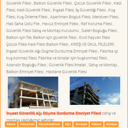
Güvenlik Filesi , Balkon Güvenlik Filesi , Çocuk Güvenlik Filesi , Kedi
Filesi, Kedi Güvenlik Filesi , İnşaat Filesi, İş Güvenliği Filesi , Kuş
Filesi, Kuş Önleme Filesi , Apartman Boşluk Filesi, Merdiven Filesi ,
Halı Saha Üstü File , Havuz Emniyet Filesi , Raf Koruma Filesi ,
Güvenlik Filesi Satış ve Montajı Kurulumu , Galeri Boşluğu Filesi ,
Balkon için file, Balkon için güvenlik filesi , Evcil hayvan filesi
Çocuk Filesi Kedi Filesi Balkon Filesi , KREŞ VE OKUL FİLELERİ ,
İnşaat Güvenlik Ağı Düşme Durdurma Emniyet Filesi , Fabrika içi
kuş konmaz filesi, Fabrika ve binalar için kuşkonmaz filesi ,
Asansör Boşluğu Filesi , Güvenlik Filesi İmalat , Satış ve Montajı ,
Balkon Emniyet Filesi , Hastane Güvenlik Filesi
İnşaat Güvenlik Ağı Düşme Durdurma Emniyet Filesi
satış ve
montajı yaptığımız şehirler;
Adana
Adıyaman
Afyonkarahisar
Ağrı
Amasya
Ankara
Antalya