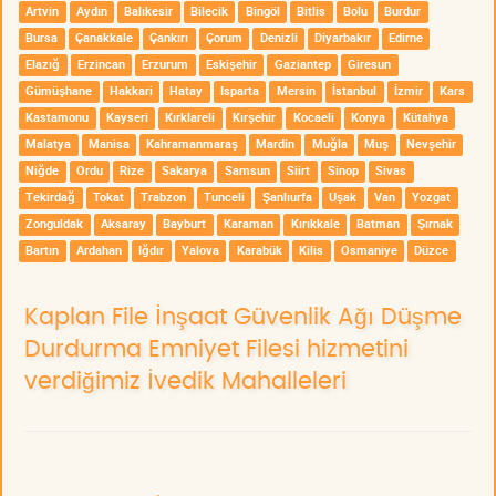
Artvin
Aydın
Balıkesir
Bilecik
Bingöl
Bitlis
Bolu
Burdur
Bursa
Çanakkale
Çankırı
Çorum
Denizli
Diyarbakır
Edirne
Elazığ
Erzincan
Erzurum
Eskişehir
Gaziantep
Giresun
Gümüşhane
Hakkari
Hatay
Isparta
Mersin
İstanbul
İzmir
Kars
Kastamonu
Kayseri
Kırklareli
Kırşehir
Kocaeli
Konya
Kütahya
Malatya
Manisa
Kahramanmaraş
Mardin
Muğla
Muş
Nevşehir
Niğde
Ordu
Rize
Sakarya
Samsun
Siirt
Sinop
Sivas
Tekirdağ
Tokat
Trabzon
Tunceli
Şanlıurfa
Uşak
Van
Yozgat
Zonguldak
Aksaray
Bayburt
Karaman
Kırıkkale
Batman
Şırnak
Bartın
Ardahan
Iğdır
Yalova
Karabük
Kilis
Osmaniye
Düzce
Kaplan File İnşaat Güvenlik Ağı Düşme
Durdurma Emniyet Filesi hizmetini
verdiğimiz İvedik Mahalleleri