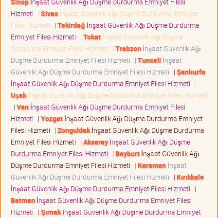
Sinop
İnşaat Güvenlik Ağı Düşme Durdurma Emniyet Filesi
Hizmeti
|
Sivas
İnşaat Güvenlik Ağı Düşme Durdurma Emniyet
Filesi Hizmeti
|
Tekirdağ
İnşaat Güvenlik Ağı Düşme Durdurma
Emniyet Filesi Hizmeti
|
Tokat
İnşaat Güvenlik Ağı Düşme
Durdurma Emniyet Filesi Hizmeti
|
Trabzon
İnşaat Güvenlik Ağı
Düşme Durdurma Emniyet Filesi Hizmeti
|
Tunceli
İnşaat
Güvenlik Ağı Düşme Durdurma Emniyet Filesi Hizmeti
|
Şanlıurfa
İnşaat Güvenlik Ağı Düşme Durdurma Emniyet Filesi Hizmeti
|
Uşak
İnşaat Güvenlik Ağı Düşme Durdurma Emniyet Filesi Hizmeti
|
Van
İnşaat Güvenlik Ağı Düşme Durdurma Emniyet Filesi
Hizmeti
|
Yozgat
İnşaat Güvenlik Ağı Düşme Durdurma Emniyet
Filesi Hizmeti
|
Zonguldak
İnşaat Güvenlik Ağı Düşme Durdurma
Emniyet Filesi Hizmeti
|
Aksaray
İnşaat Güvenlik Ağı Düşme
Durdurma Emniyet Filesi Hizmeti
|
Bayburt
İnşaat Güvenlik Ağı
Düşme Durdurma Emniyet Filesi Hizmeti
|
Karaman
İnşaat
Güvenlik Ağı Düşme Durdurma Emniyet Filesi Hizmeti
|
Kırıkkale
İnşaat Güvenlik Ağı Düşme Durdurma Emniyet Filesi Hizmeti
|
Batman
İnşaat Güvenlik Ağı Düşme Durdurma Emniyet Filesi
Hizmeti
|
Şırnak
İnşaat Güvenlik Ağı Düşme Durdurma Emniyet