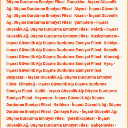
Düşme Durdurma Emniyet Filesi
Pursaklar - İnşaat Güvenlik
Ağı Düşme Durdurma Emniyet Filesi
Akyurt - İnşaat Güvenlik
Ağı Düşme Durdurma Emniyet Filesi
Kazan - İnşaat Güvenlik
Ağı Düşme Durdurma Emniyet Filesi
Çamlıdere - İnşaat
Güvenlik Ağı Düşme Durdurma Emniyet Filesi
Polatlı - İnşaat
Güvenlik Ağı Düşme Durdurma Emniyet Filesi
Kızılcahamam -
İnşaat Güvenlik Ağı Düşme Durdurma Emniyet Filesi
Sıhhiye -
İnşaat Güvenlik Ağı Düşme Durdurma Emniyet Filesi
Kalecik -
İnşaat Güvenlik Ağı Düşme Durdurma Emniyet Filesi
Altındağ -
İnşaat Güvenlik Ağı Düşme Durdurma Emniyet Filesi
Ayaş -
İnşaat Güvenlik Ağı Düşme Durdurma Emniyet Filesi
Baypazarı - İnşaat Güvenlik Ağı Düşme Durdurma Emniyet
Filesi
Elmadağ - İnşaat Güvenlik Ağı Düşme Durdurma
Emniyet Filesi
Güdül - İnşaat Güvenlik Ağı Düşme Durdurma
Emniyet Filesi
Haymana - İnşaat Güvenlik Ağı Düşme
Durdurma Emniyet Filesi
Nallıhan - İnşaat Güvenlik Ağı Düşme
Durdurma Emniyet Filesi
Çankaya Koru - İnşaat Güvenlik Ağı
Düşme Durdurma Emniyet Filesi
Şereflikoçhisar - İnşaat
Güvenlik Ağı Düşme Durdurma Emniyet Filesi
Bahçelievler -