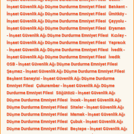
İnşaat Güvenlik Ağı Düşme Durdurma Emniyet Filesi
Batıkent -
İnşaat Güvenlik Ağı Düşme Durdurma Emniyet Filesi
Ümitköy -
İnşaat Güvenlik Ağı Düşme Durdurma Emniyet Filesi
Çayyolu -
İnşaat Güvenlik Ağı Düşme Durdurma Emniyet Filesi
Eryaman
- İnşaat Güvenlik Ağı Düşme Durdurma Emniyet Filesi
Kızılay -
İnşaat Güvenlik Ağı Düşme Durdurma Emniyet Filesi
Yapracık
- İnşaat Güvenlik Ağı Düşme Durdurma Emniyet Filesi
İvedik -
İnşaat Güvenlik Ağı Düşme Durdurma Emniyet Filesi
İvedik
OSB - İnşaat Güvenlik Ağı Düşme Durdurma Emniyet Filesi
Şaşmaz - İnşaat Güvenlik Ağı Düşme Durdurma Emniyet Filesi
Başkent Sanayisi - İnşaat Güvenlik Ağı Düşme Durdurma
Emniyet Filesi
Çukurambar - İnşaat Güvenlik Ağı Düşme
Durdurma Emniyet Filesi
Söğütözü - İnşaat Güvenlik Ağı
Düşme Durdurma Emniyet Filesi
İncek - İnşaat Güvenlik Ağı
Düşme Durdurma Emniyet Filesi
Siteler - İnşaat Güvenlik Ağı
Düşme Durdurma Emniyet Filesi
Mamak - İnşaat Güvenlik Ağı
Düşme Durdurma Emniyet Filesi
Çubuk - İnşaat Güvenlik Ağı
Düşme Durdurma Emniyet Filesi
Beştepe - İnşaat Güvenlik Ağı