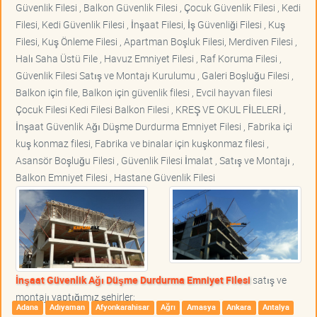
Güvenlik Filesi , Balkon Güvenlik Filesi , Çocuk Güvenlik Filesi , Kedi
Filesi, Kedi Güvenlik Filesi , İnşaat Filesi, İş Güvenliği Filesi , Kuş
Filesi, Kuş Önleme Filesi , Apartman Boşluk Filesi, Merdiven Filesi ,
Halı Saha Üstü File , Havuz Emniyet Filesi , Raf Koruma Filesi ,
Güvenlik Filesi Satış ve Montajı Kurulumu , Galeri Boşluğu Filesi ,
Balkon için file, Balkon için güvenlik filesi , Evcil hayvan filesi
Çocuk Filesi Kedi Filesi Balkon Filesi , KREŞ VE OKUL FİLELERİ ,
İnşaat Güvenlik Ağı Düşme Durdurma Emniyet Filesi , Fabrika içi
kuş konmaz filesi, Fabrika ve binalar için kuşkonmaz filesi ,
Asansör Boşluğu Filesi , Güvenlik Filesi İmalat , Satış ve Montajı ,
Balkon Emniyet Filesi , Hastane Güvenlik Filesi
İnşaat Güvenlik Ağı Düşme Durdurma Emniyet Filesi
satış ve
montajı yaptığımız şehirler;
Adana
Adıyaman
Afyonkarahisar
Ağrı
Amasya
Ankara
Antalya