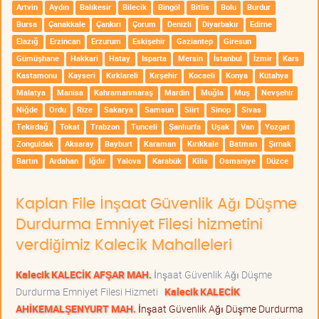
Artvin
Aydın
Balıkesir
Bilecik
Bingöl
Bitlis
Bolu
Burdur
Bursa
Çanakkale
Çankırı
Çorum
Denizli
Diyarbakır
Edirne
Elazığ
Erzincan
Erzurum
Eskişehir
Gaziantep
Giresun
Gümüşhane
Hakkari
Hatay
Isparta
Mersin
İstanbul
İzmir
Kars
Kastamonu
Kayseri
Kırklareli
Kırşehir
Kocaeli
Konya
Kütahya
Malatya
Manisa
Kahramanmaraş
Mardin
Muğla
Muş
Nevşehir
Niğde
Ordu
Rize
Sakarya
Samsun
Siirt
Sinop
Sivas
Tekirdağ
Tokat
Trabzon
Tunceli
Şanlıurfa
Uşak
Van
Yozgat
Zonguldak
Aksaray
Bayburt
Karaman
Kırıkkale
Batman
Şırnak
Bartın
Ardahan
Iğdır
Yalova
Karabük
Kilis
Osmaniye
Düzce
Kaplan File İnşaat Güvenlik Ağı Düşme
Durdurma Emniyet Filesi hizmetini
verdiğimiz Kalecik Mahalleleri
Kalecik KALECİK AFŞAR MAH.
İnşaat Güvenlik Ağı Düşme
Durdurma Emniyet Filesi Hizmeti
Kalecik KALECİK
AHİKEMALŞENYURT MAH.
İnşaat Güvenlik Ağı Düşme Durdurma