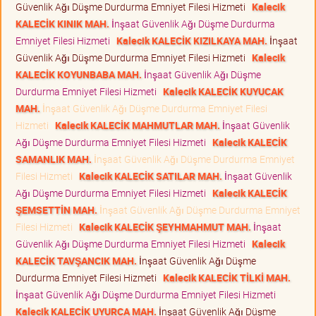
Güvenlik Ağı Düşme Durdurma Emniyet Filesi Hizmeti
Kalecik
KALECİK KINIK MAH.
İnşaat Güvenlik Ağı Düşme Durdurma
Emniyet Filesi Hizmeti
Kalecik KALECİK KIZILKAYA MAH.
İnşaat
Güvenlik Ağı Düşme Durdurma Emniyet Filesi Hizmeti
Kalecik
KALECİK KOYUNBABA MAH.
İnşaat Güvenlik Ağı Düşme
Durdurma Emniyet Filesi Hizmeti
Kalecik KALECİK KUYUCAK
MAH.
İnşaat Güvenlik Ağı Düşme Durdurma Emniyet Filesi
Hizmeti
Kalecik KALECİK MAHMUTLAR MAH.
İnşaat Güvenlik
Ağı Düşme Durdurma Emniyet Filesi Hizmeti
Kalecik KALECİK
SAMANLIK MAH.
İnşaat Güvenlik Ağı Düşme Durdurma Emniyet
Filesi Hizmeti
Kalecik KALECİK SATILAR MAH.
İnşaat Güvenlik
Ağı Düşme Durdurma Emniyet Filesi Hizmeti
Kalecik KALECİK
ŞEMSETTİN MAH.
İnşaat Güvenlik Ağı Düşme Durdurma Emniyet
Filesi Hizmeti
Kalecik KALECİK ŞEYHMAHMUT MAH.
İnşaat
Güvenlik Ağı Düşme Durdurma Emniyet Filesi Hizmeti
Kalecik
KALECİK TAVŞANCIK MAH.
İnşaat Güvenlik Ağı Düşme
Durdurma Emniyet Filesi Hizmeti
Kalecik KALECİK TİLKİ MAH.
İnşaat Güvenlik Ağı Düşme Durdurma Emniyet Filesi Hizmeti
Kalecik KALECİK UYURCA MAH.
İnşaat Güvenlik Ağı Düşme