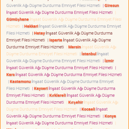
Güvenlik Ağı Düşme Durdurma Emniyet Filesi Hizmeti
|
Giresun
İnşaat Güvenlik Ağı Düşme Durdurma Emniyet Filesi Hizmeti
|
Gümüşhane
İnşaat Güvenlik Ağı Düşme Durdurma Emniyet Filesi
Hizmeti
|
Hakkari
İnşaat Güvenlik Ağı Düşme Durdurma Emniyet
Filesi Hizmeti
|
Hatay
İnşaat Güvenlik Ağı Düşme Durdurma
Emniyet Filesi Hizmeti
|
Isparta
İnşaat Güvenlik Ağı Düşme
Durdurma Emniyet Filesi Hizmeti
|
Mersin
İnşaat Güvenlik Ağı
Düşme Durdurma Emniyet Filesi Hizmeti
|
İstanbul
İnşaat
Güvenlik Ağı Düşme Durdurma Emniyet Filesi Hizmeti
|
İzmir
İnşaat Güvenlik Ağı Düşme Durdurma Emniyet Filesi Hizmeti
|
Kars
İnşaat Güvenlik Ağı Düşme Durdurma Emniyet Filesi Hizmeti
|
Kastamonu
İnşaat Güvenlik Ağı Düşme Durdurma Emniyet
Filesi Hizmeti
|
Kayseri
İnşaat Güvenlik Ağı Düşme Durdurma
Emniyet Filesi Hizmeti
|
Kırklareli
İnşaat Güvenlik Ağı Düşme
Durdurma Emniyet Filesi Hizmeti
|
Kırşehir
İnşaat Güvenlik Ağı
Düşme Durdurma Emniyet Filesi Hizmeti
|
Kocaeli
İnşaat
Güvenlik Ağı Düşme Durdurma Emniyet Filesi Hizmeti
|
Konya
İnşaat Güvenlik Ağı Düşme Durdurma Emniyet Filesi Hizmeti
|