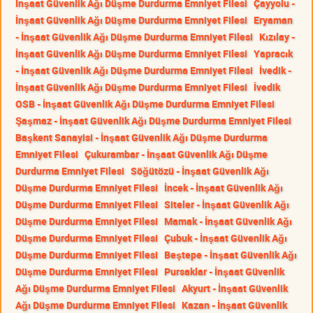
İnşaat Güvenlik Ağı Düşme Durdurma Emniyet Filesi
Çayyolu -
İnşaat Güvenlik Ağı Düşme Durdurma Emniyet Filesi
Eryaman
- İnşaat Güvenlik Ağı Düşme Durdurma Emniyet Filesi
Kızılay -
İnşaat Güvenlik Ağı Düşme Durdurma Emniyet Filesi
Yapracık
- İnşaat Güvenlik Ağı Düşme Durdurma Emniyet Filesi
İvedik -
İnşaat Güvenlik Ağı Düşme Durdurma Emniyet Filesi
İvedik
OSB - İnşaat Güvenlik Ağı Düşme Durdurma Emniyet Filesi
Şaşmaz - İnşaat Güvenlik Ağı Düşme Durdurma Emniyet Filesi
Başkent Sanayisi - İnşaat Güvenlik Ağı Düşme Durdurma
Emniyet Filesi
Çukurambar - İnşaat Güvenlik Ağı Düşme
Durdurma Emniyet Filesi
Söğütözü - İnşaat Güvenlik Ağı
Düşme Durdurma Emniyet Filesi
İncek - İnşaat Güvenlik Ağı
Düşme Durdurma Emniyet Filesi
Siteler - İnşaat Güvenlik Ağı
Düşme Durdurma Emniyet Filesi
Mamak - İnşaat Güvenlik Ağı
Düşme Durdurma Emniyet Filesi
Çubuk - İnşaat Güvenlik Ağı
Düşme Durdurma Emniyet Filesi
Beştepe - İnşaat Güvenlik Ağı
Düşme Durdurma Emniyet Filesi
Pursaklar - İnşaat Güvenlik
Ağı Düşme Durdurma Emniyet Filesi
Akyurt - İnşaat Güvenlik
Ağı Düşme Durdurma Emniyet Filesi
Kazan - İnşaat Güvenlik