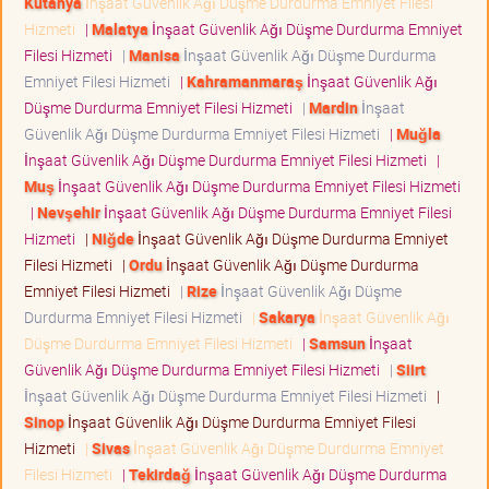
Kütahya
İnşaat Güvenlik Ağı Düşme Durdurma Emniyet Filesi
Hizmeti
|
Malatya
İnşaat Güvenlik Ağı Düşme Durdurma Emniyet
Filesi Hizmeti
|
Manisa
İnşaat Güvenlik Ağı Düşme Durdurma
Emniyet Filesi Hizmeti
|
Kahramanmaraş
İnşaat Güvenlik Ağı
Düşme Durdurma Emniyet Filesi Hizmeti
|
Mardin
İnşaat
Güvenlik Ağı Düşme Durdurma Emniyet Filesi Hizmeti
|
Muğla
İnşaat Güvenlik Ağı Düşme Durdurma Emniyet Filesi Hizmeti
|
Muş
İnşaat Güvenlik Ağı Düşme Durdurma Emniyet Filesi Hizmeti
|
Nevşehir
İnşaat Güvenlik Ağı Düşme Durdurma Emniyet Filesi
Hizmeti
|
Niğde
İnşaat Güvenlik Ağı Düşme Durdurma Emniyet
Filesi Hizmeti
|
Ordu
İnşaat Güvenlik Ağı Düşme Durdurma
Emniyet Filesi Hizmeti
|
Rize
İnşaat Güvenlik Ağı Düşme
Durdurma Emniyet Filesi Hizmeti
|
Sakarya
İnşaat Güvenlik Ağı
Düşme Durdurma Emniyet Filesi Hizmeti
|
Samsun
İnşaat
Güvenlik Ağı Düşme Durdurma Emniyet Filesi Hizmeti
|
Siirt
İnşaat Güvenlik Ağı Düşme Durdurma Emniyet Filesi Hizmeti
|
Sinop
İnşaat Güvenlik Ağı Düşme Durdurma Emniyet Filesi
Hizmeti
|
Sivas
İnşaat Güvenlik Ağı Düşme Durdurma Emniyet
Filesi Hizmeti
|
Tekirdağ
İnşaat Güvenlik Ağı Düşme Durdurma