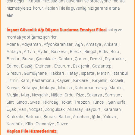
çok değerli. Kaplan File, sağlam, dayanıklı ve profesyonel montaj
hizmetiyle sizi korur. Kaplan File ile güvenliğinizi garanti altına
alın!
İnşaat Güvenlik Ağı Düşme Durdurma Emniyet Filesi
satış ve
montajı yaptığımız şehirler;
Adana , Adıyaman , Afyonkarahisar , Ağrı , Amasya , Ankara ,
Antalya , Artvin , Aydın , Balıkesir , Bilecik , Bingöl , Bitlis , Bolu ,
Burdur , Bursa , Çanakkale , Çankırı , Çorum , Denizli , Diyarbakır ,
Edirne , Elazığ , Erzincan , Erzurum , Eskişehir , Gaziantep ,
Giresun , Gümüşhane , Hakkari , Hatay , Isparta , Mersin , İstanbul
, İzmir , Kars , Kastamonu , Kayseri , Kırklareli , Kırşehir , Kocaeli ,
Konya , Kütahya , Malatya , Manisa , Kahramanmaraş , Mardin ,
Muğla , Muş , Nevşehir , Niğde , Ordu , Rize , Sakarya , Samsun ,
Siirt , Sinop , Sivas , Tekirdağ , Tokat , Trabzon , Tunceli , Şanlıurfa ,
Uşak , Van , Yozgat , Zonguldak , Aksaray , Bayburt , Karaman ,
Kırıkkale , Batman , Şırnak , Bartın , Ardahan , Iğdır , Yalova ,
Karabük , Kilis , Osmaniye , Düzce
Kaplan File Hizmetlerimiz;