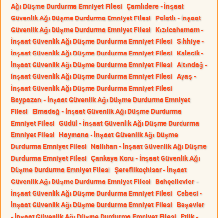
Ağı Düşme Durdurma Emniyet Filesi
Çamlıdere - İnşaat
Güvenlik Ağı Düşme Durdurma Emniyet Filesi
Polatlı - İnşaat
Güvenlik Ağı Düşme Durdurma Emniyet Filesi
Kızılcahamam -
İnşaat Güvenlik Ağı Düşme Durdurma Emniyet Filesi
Sıhhiye -
İnşaat Güvenlik Ağı Düşme Durdurma Emniyet Filesi
Kalecik -
İnşaat Güvenlik Ağı Düşme Durdurma Emniyet Filesi
Altındağ -
İnşaat Güvenlik Ağı Düşme Durdurma Emniyet Filesi
Ayaş -
İnşaat Güvenlik Ağı Düşme Durdurma Emniyet Filesi
Baypazarı - İnşaat Güvenlik Ağı Düşme Durdurma Emniyet
Filesi
Elmadağ - İnşaat Güvenlik Ağı Düşme Durdurma
Emniyet Filesi
Güdül - İnşaat Güvenlik Ağı Düşme Durdurma
Emniyet Filesi
Haymana - İnşaat Güvenlik Ağı Düşme
Durdurma Emniyet Filesi
Nallıhan - İnşaat Güvenlik Ağı Düşme
Durdurma Emniyet Filesi
Çankaya Koru - İnşaat Güvenlik Ağı
Düşme Durdurma Emniyet Filesi
Şereflikoçhisar - İnşaat
Güvenlik Ağı Düşme Durdurma Emniyet Filesi
Bahçelievler -
İnşaat Güvenlik Ağı Düşme Durdurma Emniyet Filesi
Cebeci -
İnşaat Güvenlik Ağı Düşme Durdurma Emniyet Filesi
Beşevler
- İnşaat Güvenlik Ağı Düşme Durdurma Emniyet Filesi
Etlik -