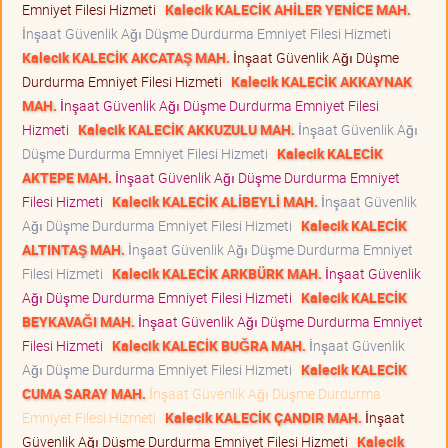
Emniyet Filesi Hizmeti
Kalecik KALECİK AHİLER YENİCE MAH.
İnşaat Güvenlik Ağı Düşme Durdurma Emniyet Filesi Hizmeti
Kalecik KALECİK AKCATAŞ MAH.
İnşaat Güvenlik Ağı Düşme
Durdurma Emniyet Filesi Hizmeti
Kalecik KALECİK AKKAYNAK
MAH.
İnşaat Güvenlik Ağı Düşme Durdurma Emniyet Filesi
Hizmeti
Kalecik KALECİK AKKUZULU MAH.
İnşaat Güvenlik Ağı
Düşme Durdurma Emniyet Filesi Hizmeti
Kalecik KALECİK
AKTEPE MAH.
İnşaat Güvenlik Ağı Düşme Durdurma Emniyet
Filesi Hizmeti
Kalecik KALECİK ALİBEYLİ MAH.
İnşaat Güvenlik
Ağı Düşme Durdurma Emniyet Filesi Hizmeti
Kalecik KALECİK
ALTINTAŞ MAH.
İnşaat Güvenlik Ağı Düşme Durdurma Emniyet
Filesi Hizmeti
Kalecik KALECİK ARKBÜRK MAH.
İnşaat Güvenlik
Ağı Düşme Durdurma Emniyet Filesi Hizmeti
Kalecik KALECİK
BEYKAVAĞI MAH.
İnşaat Güvenlik Ağı Düşme Durdurma Emniyet
Filesi Hizmeti
Kalecik KALECİK BUĞRA MAH.
İnşaat Güvenlik
Ağı Düşme Durdurma Emniyet Filesi Hizmeti
Kalecik KALECİK
CUMA SARAY MAH.
İnşaat Güvenlik Ağı Düşme Durdurma
Emniyet Filesi Hizmeti
Kalecik KALECİK ÇANDIR MAH.
İnşaat
Güvenlik Ağı Düşme Durdurma Emniyet Filesi Hizmeti
Kalecik