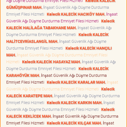
Ağı Düşme Durdurma Emniyet Filesi Hizmeti
Kalecik KALECİK
GÜMÜŞPINAR MAH.
İnşaat Güvenlik Ağı Düşme Durdurma
Emniyet Filesi Hizmeti
Kalecik KALECİK HACIKÖY MAH.
İnşaat
Güvenlik Ağı Düşme Durdurma Emniyet Filesi Hizmeti
Kalecik
KALECİK HALİLAĞA TABAKHANE MAH.
İnşaat Güvenlik Ağı
Düşme Durdurma Emniyet Filesi Hizmeti
Kalecik KALECİK
HALİTCEVRİASLANGİL MAH.
İnşaat Güvenlik Ağı Düşme
Durdurma Emniyet Filesi Hizmeti
Kalecik KALECİK HANÇILI
MAH.
İnşaat Güvenlik Ağı Düşme Durdurma Emniyet Filesi
Hizmeti
Kalecik KALECİK HASAYAZ MAH.
İnşaat Güvenlik Ağı
Düşme Durdurma Emniyet Filesi Hizmeti
Kalecik KALECİK
KARAHÖYÜK MAH.
İnşaat Güvenlik Ağı Düşme Durdurma
Emniyet Filesi Hizmeti
Kalecik KALECİK KARALAR MAH.
İnşaat
Güvenlik Ağı Düşme Durdurma Emniyet Filesi Hizmeti
Kalecik
KALECİK KARATEPE MAH.
İnşaat Güvenlik Ağı Düşme Durdurma
Emniyet Filesi Hizmeti
Kalecik KALECİK KARKIN MAH.
İnşaat
Güvenlik Ağı Düşme Durdurma Emniyet Filesi Hizmeti
Kalecik
KALECİK KEKLİCEK MAH.
İnşaat Güvenlik Ağı Düşme Durdurma
Emniyet Filesi Hizmeti
Kalecik KALECİK KILÇAK MAH.
İnşaat