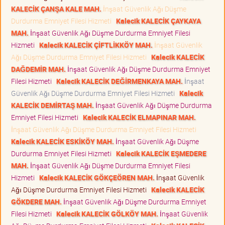
KALECİK ÇANŞA KALE MAH.
İnşaat Güvenlik Ağı Düşme
Durdurma Emniyet Filesi Hizmeti
Kalecik KALECİK ÇAYKAYA
MAH.
İnşaat Güvenlik Ağı Düşme Durdurma Emniyet Filesi
Hizmeti
Kalecik KALECİK ÇİFTLİKKÖY MAH.
İnşaat Güvenlik
Ağı Düşme Durdurma Emniyet Filesi Hizmeti
Kalecik KALECİK
DAĞDEMİR MAH.
İnşaat Güvenlik Ağı Düşme Durdurma Emniyet
Filesi Hizmeti
Kalecik KALECİK DEĞİRMENKAYA MAH.
İnşaat
Güvenlik Ağı Düşme Durdurma Emniyet Filesi Hizmeti
Kalecik
KALECİK DEMİRTAŞ MAH.
İnşaat Güvenlik Ağı Düşme Durdurma
Emniyet Filesi Hizmeti
Kalecik KALECİK ELMAPINAR MAH.
İnşaat Güvenlik Ağı Düşme Durdurma Emniyet Filesi Hizmeti
Kalecik KALECİK ESKİKÖY MAH.
İnşaat Güvenlik Ağı Düşme
Durdurma Emniyet Filesi Hizmeti
Kalecik KALECİK EŞMEDERE
MAH.
İnşaat Güvenlik Ağı Düşme Durdurma Emniyet Filesi
Hizmeti
Kalecik KALECİK GÖKÇEÖREN MAH.
İnşaat Güvenlik
Ağı Düşme Durdurma Emniyet Filesi Hizmeti
Kalecik KALECİK
GÖKDERE MAH.
İnşaat Güvenlik Ağı Düşme Durdurma Emniyet
Filesi Hizmeti
Kalecik KALECİK GÖLKÖY MAH.
İnşaat Güvenlik