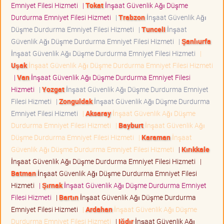
Emniyet Filesi Hizmeti
|
Tokat
İnşaat Güvenlik Ağı Düşme
Durdurma Emniyet Filesi Hizmeti
|
Trabzon
İnşaat Güvenlik Ağı
Düşme Durdurma Emniyet Filesi Hizmeti
|
Tunceli
İnşaat
Güvenlik Ağı Düşme Durdurma Emniyet Filesi Hizmeti
|
Şanlıurfa
İnşaat Güvenlik Ağı Düşme Durdurma Emniyet Filesi Hizmeti
|
Uşak
İnşaat Güvenlik Ağı Düşme Durdurma Emniyet Filesi Hizmeti
|
Van
İnşaat Güvenlik Ağı Düşme Durdurma Emniyet Filesi
Hizmeti
|
Yozgat
İnşaat Güvenlik Ağı Düşme Durdurma Emniyet
Filesi Hizmeti
|
Zonguldak
İnşaat Güvenlik Ağı Düşme Durdurma
Emniyet Filesi Hizmeti
|
Aksaray
İnşaat Güvenlik Ağı Düşme
Durdurma Emniyet Filesi Hizmeti
|
Bayburt
İnşaat Güvenlik Ağı
Düşme Durdurma Emniyet Filesi Hizmeti
|
Karaman
İnşaat
Güvenlik Ağı Düşme Durdurma Emniyet Filesi Hizmeti
|
Kırıkkale
İnşaat Güvenlik Ağı Düşme Durdurma Emniyet Filesi Hizmeti
|
Batman
İnşaat Güvenlik Ağı Düşme Durdurma Emniyet Filesi
Hizmeti
|
Şırnak
İnşaat Güvenlik Ağı Düşme Durdurma Emniyet
Filesi Hizmeti
|
Bartın
İnşaat Güvenlik Ağı Düşme Durdurma
Emniyet Filesi Hizmeti
|
Ardahan
İnşaat Güvenlik Ağı Düşme
Durdurma Emniyet Filesi Hizmeti
|
Iğdır
İnşaat Güvenlik Ağı