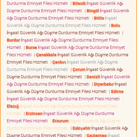
Durdurma Emniyet Filesi Hizmeti
|
Bilecik
İnşaat Güvenlik Ağı
Düşme Durdurma Emniyet Filesi Hizmeti
|
Bingöl
İnşaat Güvenlik
Ağı Düşme Durdurma Emniyet Filesi Hizmeti
|
Bitlis
İnşaat
Güvenlik Ağı Düşme Durdurma Emniyet Filesi Hizmeti
|
Bolu
İnşaat Güvenlik Ağı Düşme Durdurma Emniyet Filesi Hizmeti
|
Burdur
İnşaat Güvenlik Ağı Düşme Durdurma Emniyet Filesi
Hizmeti
|
Bursa
İnşaat Güvenlik Ağı Düşme Durdurma Emniyet
Filesi Hizmeti
|
Çanakkale
İnşaat Güvenlik Ağı Düşme Durdurma
Emniyet Filesi Hizmeti
|
Çankırı
İnşaat Güvenlik Ağı Düşme
Durdurma Emniyet Filesi Hizmeti
|
Çorum
İnşaat Güvenlik Ağı
Düşme Durdurma Emniyet Filesi Hizmeti
|
Denizli
İnşaat Güvenlik
Ağı Düşme Durdurma Emniyet Filesi Hizmeti
|
Diyarbakır
İnşaat
Güvenlik Ağı Düşme Durdurma Emniyet Filesi Hizmeti
|
Edirne
İnşaat Güvenlik Ağı Düşme Durdurma Emniyet Filesi Hizmeti
|
Elazığ
İnşaat Güvenlik Ağı Düşme Durdurma Emniyet Filesi
Hizmeti
|
Erzincan
İnşaat Güvenlik Ağı Düşme Durdurma
Emniyet Filesi Hizmeti
|
Erzurum
İnşaat Güvenlik Ağı Düşme
Durdurma Emniyet Filesi Hizmeti
|
Eskişehir
İnşaat Güvenlik Ağı
Düşme Durdurma Emniyet Filesi Hizmeti
|
Gaziantep
İnşaat