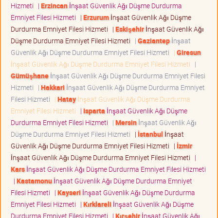
Hizmeti
|
Erzincan
İnşaat Güvenlik Ağı Düşme Durdurma
Emniyet Filesi Hizmeti
|
Erzurum
İnşaat Güvenlik Ağı Düşme
Durdurma Emniyet Filesi Hizmeti
|
Eskişehir
İnşaat Güvenlik Ağı
Düşme Durdurma Emniyet Filesi Hizmeti
|
Gaziantep
İnşaat
Güvenlik Ağı Düşme Durdurma Emniyet Filesi Hizmeti
|
Giresun
İnşaat Güvenlik Ağı Düşme Durdurma Emniyet Filesi Hizmeti
|
Gümüşhane
İnşaat Güvenlik Ağı Düşme Durdurma Emniyet Filesi
Hizmeti
|
Hakkari
İnşaat Güvenlik Ağı Düşme Durdurma Emniyet
Filesi Hizmeti
|
Hatay
İnşaat Güvenlik Ağı Düşme Durdurma
Emniyet Filesi Hizmeti
|
Isparta
İnşaat Güvenlik Ağı Düşme
Durdurma Emniyet Filesi Hizmeti
|
Mersin
İnşaat Güvenlik Ağı
Düşme Durdurma Emniyet Filesi Hizmeti
|
İstanbul
İnşaat
Güvenlik Ağı Düşme Durdurma Emniyet Filesi Hizmeti
|
İzmir
İnşaat Güvenlik Ağı Düşme Durdurma Emniyet Filesi Hizmeti
|
Kars
İnşaat Güvenlik Ağı Düşme Durdurma Emniyet Filesi Hizmeti
|
Kastamonu
İnşaat Güvenlik Ağı Düşme Durdurma Emniyet
Filesi Hizmeti
|
Kayseri
İnşaat Güvenlik Ağı Düşme Durdurma
Emniyet Filesi Hizmeti
|
Kırklareli
İnşaat Güvenlik Ağı Düşme
Durdurma Emniyet Filesi Hizmeti
|
Kırşehir
İnşaat Güvenlik Ağı