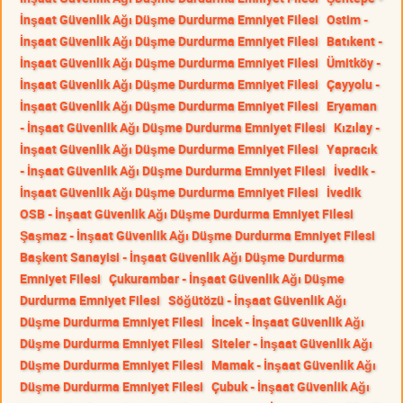
İnşaat Güvenlik Ağı Düşme Durdurma Emniyet Filesi
Ostim -
İnşaat Güvenlik Ağı Düşme Durdurma Emniyet Filesi
Batıkent -
İnşaat Güvenlik Ağı Düşme Durdurma Emniyet Filesi
Ümitköy -
İnşaat Güvenlik Ağı Düşme Durdurma Emniyet Filesi
Çayyolu -
İnşaat Güvenlik Ağı Düşme Durdurma Emniyet Filesi
Eryaman
- İnşaat Güvenlik Ağı Düşme Durdurma Emniyet Filesi
Kızılay -
İnşaat Güvenlik Ağı Düşme Durdurma Emniyet Filesi
Yapracık
- İnşaat Güvenlik Ağı Düşme Durdurma Emniyet Filesi
İvedik -
İnşaat Güvenlik Ağı Düşme Durdurma Emniyet Filesi
İvedik
OSB - İnşaat Güvenlik Ağı Düşme Durdurma Emniyet Filesi
Şaşmaz - İnşaat Güvenlik Ağı Düşme Durdurma Emniyet Filesi
Başkent Sanayisi - İnşaat Güvenlik Ağı Düşme Durdurma
Emniyet Filesi
Çukurambar - İnşaat Güvenlik Ağı Düşme
Durdurma Emniyet Filesi
Söğütözü - İnşaat Güvenlik Ağı
Düşme Durdurma Emniyet Filesi
İncek - İnşaat Güvenlik Ağı
Düşme Durdurma Emniyet Filesi
Siteler - İnşaat Güvenlik Ağı
Düşme Durdurma Emniyet Filesi
Mamak - İnşaat Güvenlik Ağı
Düşme Durdurma Emniyet Filesi
Çubuk - İnşaat Güvenlik Ağı