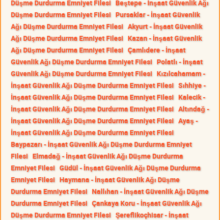
Düşme Durdurma Emniyet Filesi
Beştepe - İnşaat Güvenlik Ağı
Düşme Durdurma Emniyet Filesi
Pursaklar - İnşaat Güvenlik
Ağı Düşme Durdurma Emniyet Filesi
Akyurt - İnşaat Güvenlik
Ağı Düşme Durdurma Emniyet Filesi
Kazan - İnşaat Güvenlik
Ağı Düşme Durdurma Emniyet Filesi
Çamlıdere - İnşaat
Güvenlik Ağı Düşme Durdurma Emniyet Filesi
Polatlı - İnşaat
Güvenlik Ağı Düşme Durdurma Emniyet Filesi
Kızılcahamam -
İnşaat Güvenlik Ağı Düşme Durdurma Emniyet Filesi
Sıhhiye -
İnşaat Güvenlik Ağı Düşme Durdurma Emniyet Filesi
Kalecik -
İnşaat Güvenlik Ağı Düşme Durdurma Emniyet Filesi
Altındağ -
İnşaat Güvenlik Ağı Düşme Durdurma Emniyet Filesi
Ayaş -
İnşaat Güvenlik Ağı Düşme Durdurma Emniyet Filesi
Baypazarı - İnşaat Güvenlik Ağı Düşme Durdurma Emniyet
Filesi
Elmadağ - İnşaat Güvenlik Ağı Düşme Durdurma
Emniyet Filesi
Güdül - İnşaat Güvenlik Ağı Düşme Durdurma
Emniyet Filesi
Haymana - İnşaat Güvenlik Ağı Düşme
Durdurma Emniyet Filesi
Nallıhan - İnşaat Güvenlik Ağı Düşme
Durdurma Emniyet Filesi
Çankaya Koru - İnşaat Güvenlik Ağı
Düşme Durdurma Emniyet Filesi
Şereflikoçhisar - İnşaat