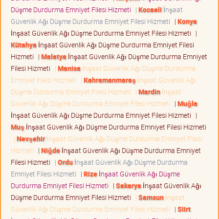
Düşme Durdurma Emniyet Filesi Hizmeti
|
Kocaeli
İnşaat
Güvenlik Ağı Düşme Durdurma Emniyet Filesi Hizmeti
|
Konya
İnşaat Güvenlik Ağı Düşme Durdurma Emniyet Filesi Hizmeti
|
Kütahya
İnşaat Güvenlik Ağı Düşme Durdurma Emniyet Filesi
Hizmeti
|
Malatya
İnşaat Güvenlik Ağı Düşme Durdurma Emniyet
Filesi Hizmeti
|
Manisa
İnşaat Güvenlik Ağı Düşme Durdurma
Emniyet Filesi Hizmeti
|
Kahramanmaraş
İnşaat Güvenlik Ağı
Düşme Durdurma Emniyet Filesi Hizmeti
|
Mardin
İnşaat
Güvenlik Ağı Düşme Durdurma Emniyet Filesi Hizmeti
|
Muğla
İnşaat Güvenlik Ağı Düşme Durdurma Emniyet Filesi Hizmeti
|
Muş
İnşaat Güvenlik Ağı Düşme Durdurma Emniyet Filesi Hizmeti
|
Nevşehir
İnşaat Güvenlik Ağı Düşme Durdurma Emniyet Filesi
Hizmeti
|
Niğde
İnşaat Güvenlik Ağı Düşme Durdurma Emniyet
Filesi Hizmeti
|
Ordu
İnşaat Güvenlik Ağı Düşme Durdurma
Emniyet Filesi Hizmeti
|
Rize
İnşaat Güvenlik Ağı Düşme
Durdurma Emniyet Filesi Hizmeti
|
Sakarya
İnşaat Güvenlik Ağı
Düşme Durdurma Emniyet Filesi Hizmeti
|
Samsun
İnşaat
Güvenlik Ağı Düşme Durdurma Emniyet Filesi Hizmeti
|
Siirt