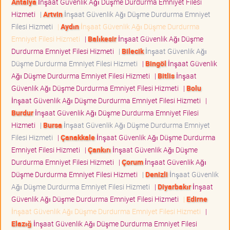
Antalya
İnşaat Güvenlik Ağı Düşme Durdurma Emniyet Filesi
Hizmeti
|
Artvin
İnşaat Güvenlik Ağı Düşme Durdurma Emniyet
Filesi Hizmeti
|
Aydın
İnşaat Güvenlik Ağı Düşme Durdurma
Emniyet Filesi Hizmeti
|
Balıkesir
İnşaat Güvenlik Ağı Düşme
Durdurma Emniyet Filesi Hizmeti
|
Bilecik
İnşaat Güvenlik Ağı
Düşme Durdurma Emniyet Filesi Hizmeti
|
Bingöl
İnşaat Güvenlik
Ağı Düşme Durdurma Emniyet Filesi Hizmeti
|
Bitlis
İnşaat
Güvenlik Ağı Düşme Durdurma Emniyet Filesi Hizmeti
|
Bolu
İnşaat Güvenlik Ağı Düşme Durdurma Emniyet Filesi Hizmeti
|
Burdur
İnşaat Güvenlik Ağı Düşme Durdurma Emniyet Filesi
Hizmeti
|
Bursa
İnşaat Güvenlik Ağı Düşme Durdurma Emniyet
Filesi Hizmeti
|
Çanakkale
İnşaat Güvenlik Ağı Düşme Durdurma
Emniyet Filesi Hizmeti
|
Çankırı
İnşaat Güvenlik Ağı Düşme
Durdurma Emniyet Filesi Hizmeti
|
Çorum
İnşaat Güvenlik Ağı
Düşme Durdurma Emniyet Filesi Hizmeti
|
Denizli
İnşaat Güvenlik
Ağı Düşme Durdurma Emniyet Filesi Hizmeti
|
Diyarbakır
İnşaat
Güvenlik Ağı Düşme Durdurma Emniyet Filesi Hizmeti
|
Edirne
İnşaat Güvenlik Ağı Düşme Durdurma Emniyet Filesi Hizmeti
|
Elazığ
İnşaat Güvenlik Ağı Düşme Durdurma Emniyet Filesi