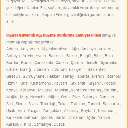
sağlıyoruz. Güvenliğinizi ertelemeyin, hayatınız ve sevdikleriniz
çok değerli. Kaplan File, sağlam, dayanıklı ve profesyonel montaj
hizmetiyle sizi korur. Kaplan File ile güvenliğinizi garanti altına
alın!
İnşaat Güvenlik Ağı Düşme Durdurma Emniyet Filesi
satış ve
montajı yaptığımız şehirler;
Adana , Adıyaman , Afyonkarahisar , Ağrı , Amasya , Ankara ,
Antalya , Artvin , Aydın , Balıkesir , Bilecik , Bingöl , Bitlis , Bolu ,
Burdur , Bursa , Çanakkale , Çankırı , Çorum , Denizli , Diyarbakır ,
Edirne , Elazığ , Erzincan , Erzurum , Eskişehir , Gaziantep ,
Giresun , Gümüşhane , Hakkari , Hatay , Isparta , Mersin , İstanbul
, İzmir , Kars , Kastamonu , Kayseri , Kırklareli , Kırşehir , Kocaeli ,
Konya , Kütahya , Malatya , Manisa , Kahramanmaraş , Mardin ,
Muğla , Muş , Nevşehir , Niğde , Ordu , Rize , Sakarya , Samsun ,
Siirt , Sinop , Sivas , Tekirdağ , Tokat , Trabzon , Tunceli , Şanlıurfa ,
Uşak , Van , Yozgat , Zonguldak , Aksaray , Bayburt , Karaman ,
Kırıkkale , Batman , Şırnak , Bartın , Ardahan , Iğdır , Yalova ,
Karabük , Kilis , Osmaniye , Düzce