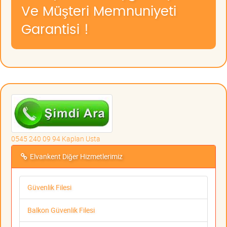
Ve Müşteri Memnuniyeti
Garantisi !
0545 240 09 94 Kaplan Usta
Elvankent Diğer Hizmetlerimiz
Güvenlik Filesi
Balkon Güvenlik Filesi