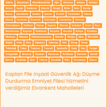
Adana
Adıyaman
Afyonkarahisar
Ağrı
Amasya
Ankara
Antalya
Artvin
Aydın
Balıkesir
Bilecik
Bingöl
Bitlis
Bolu
Burdur
Bursa
Çanakkale
Çankırı
Çorum
Denizli
Diyarbakır
Edirne
Elazığ
Erzincan
Erzurum
Eskişehir
Gaziantep
Giresun
Gümüşhane
Hakkari
Hatay
Isparta
Mersin
İstanbul
İzmir
Kars
Kastamonu
Kayseri
Kırklareli
Kırşehir
Kocaeli
Konya
Kütahya
Malatya
Manisa
Kahramanmaraş
Mardin
Muğla
Muş
Nevşehir
Niğde
Ordu
Rize
Sakarya
Samsun
Siirt
Sinop
Sivas
Tekirdağ
Tokat
Trabzon
Tunceli
Şanlıurfa
Uşak
Van
Yozgat
Zonguldak
Aksaray
Bayburt
Karaman
Kırıkkale
Batman
Şırnak
Bartın
Ardahan
Iğdır
Yalova
Karabük
Kilis
Osmaniye
Düzce
Kaplan File İnşaat Güvenlik Ağı Düşme
Durdurma Emniyet Filesi hizmetini
verdiğimiz Elvankent Mahalleleri