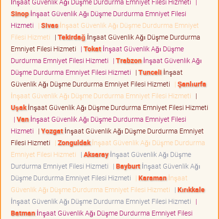
İnşaat Güvenlik Ağı Düşme Durdurma Emniyet Filesi Hizmeti
|
Sinop
İnşaat Güvenlik Ağı Düşme Durdurma Emniyet Filesi
Hizmeti
|
Sivas
İnşaat Güvenlik Ağı Düşme Durdurma Emniyet
Filesi Hizmeti
|
Tekirdağ
İnşaat Güvenlik Ağı Düşme Durdurma
Emniyet Filesi Hizmeti
|
Tokat
İnşaat Güvenlik Ağı Düşme
Durdurma Emniyet Filesi Hizmeti
|
Trabzon
İnşaat Güvenlik Ağı
Düşme Durdurma Emniyet Filesi Hizmeti
|
Tunceli
İnşaat
Güvenlik Ağı Düşme Durdurma Emniyet Filesi Hizmeti
|
Şanlıurfa
İnşaat Güvenlik Ağı Düşme Durdurma Emniyet Filesi Hizmeti
|
Uşak
İnşaat Güvenlik Ağı Düşme Durdurma Emniyet Filesi Hizmeti
|
Van
İnşaat Güvenlik Ağı Düşme Durdurma Emniyet Filesi
Hizmeti
|
Yozgat
İnşaat Güvenlik Ağı Düşme Durdurma Emniyet
Filesi Hizmeti
|
Zonguldak
İnşaat Güvenlik Ağı Düşme Durdurma
Emniyet Filesi Hizmeti
|
Aksaray
İnşaat Güvenlik Ağı Düşme
Durdurma Emniyet Filesi Hizmeti
|
Bayburt
İnşaat Güvenlik Ağı
Düşme Durdurma Emniyet Filesi Hizmeti
|
Karaman
İnşaat
Güvenlik Ağı Düşme Durdurma Emniyet Filesi Hizmeti
|
Kırıkkale
İnşaat Güvenlik Ağı Düşme Durdurma Emniyet Filesi Hizmeti
|
Batman
İnşaat Güvenlik Ağı Düşme Durdurma Emniyet Filesi