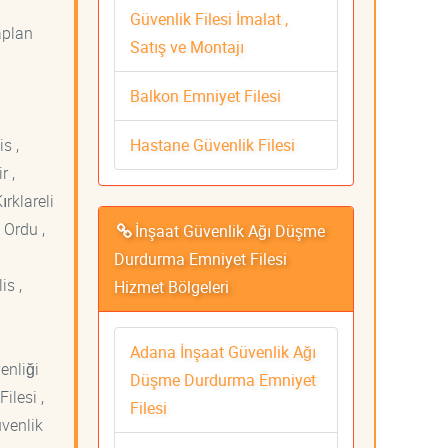
Güvenlik Filesi İmalat ,
aplan
Satış ve Montajı
Balkon Emniyet Filesi
Hastane Güvenlik Filesi
s ,
r ,
ırklareli
 Ordu ,
İnşaat Güvenlik Ağı Düşme
Durdurma Emniyet Filesi
is ,
Hizmet Bölgeleri
Adana İnşaat Güvenlik Ağı
venliği
Düşme Durdurma Emniyet
ilesi ,
Filesi
üvenlik