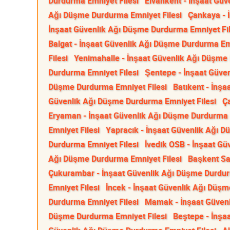
Durdurma Emniyet Filesi
Elvankent - İnşaat Gü
Ağı Düşme Durdurma Emniyet Filesi
Çankaya - 
İnşaat Güvenlik Ağı Düşme Durdurma Emniyet Fil
Balgat - İnşaat Güvenlik Ağı Düşme Durdurma Emn
Filesi
Yenimahalle - İnşaat Güvenlik Ağı Düşme
Durdurma Emniyet Filesi
Şentepe - İnşaat Güve
Düşme Durdurma Emniyet Filesi
Batıkent - İnş
Güvenlik Ağı Düşme Durdurma Emniyet Filesi
Ç
Eryaman - İnşaat Güvenlik Ağı Düşme Durdurma E
Emniyet Filesi
Yapracık - İnşaat Güvenlik Ağı 
Durdurma Emniyet Filesi
İvedik OSB - İnşaat G
Ağı Düşme Durdurma Emniyet Filesi
Başkent Sa
Çukurambar - İnşaat Güvenlik Ağı Düşme Durdur
Emniyet Filesi
İncek - İnşaat Güvenlik Ağı Düşm
Durdurma Emniyet Filesi
Mamak - İnşaat Güvenl
Düşme Durdurma Emniyet Filesi
Beştepe - İnşa