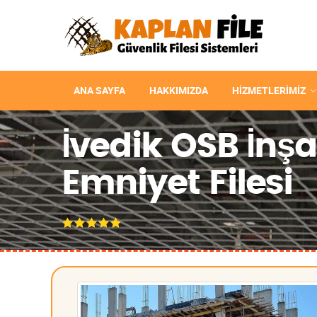
ANA SAYFA
HAKKIMIZDA
HIZMETLERIMIZ
İvedik OSB İnş
Emniyet Filesi