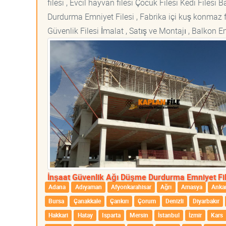
filesi , Evcil hayvan filesi Çocuk Filesi Kedi File
Durdurma Emniyet Filesi , Fabrika içi kuş konmaz fi
Güvenlik Filesi İmalat , Satış ve Montajı , Balkon E
İnşaat Güvenlik Ağı Düşme Durdurma Emniyet Fil
Adana
Adıyaman
Afyonkarahisar
Ağrı
Amasya
Anka
Bursa
Çanakkale
Çankırı
Çorum
Denizli
Diyarbakır
Hakkari
Hatay
Isparta
Mersin
İstanbul
İzmir
Kars