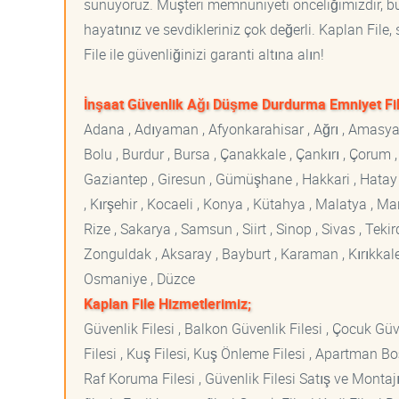
sunuyoruz. Müşteri memnuniyeti önceliğimizdir, bu 
hayatınız ve sevdikleriniz çok değerli. Kaplan File
File ile güvenliğinizi garanti altına alın!
İnşaat Güvenlik Ağı Düşme Durdurma Emniyet Fil
Adana , Adıyaman , Afyonkarahisar , Ağrı , Amasya , An
Bolu , Burdur , Bursa , Çanakkale , Çankırı , Çorum , D
Gaziantep , Giresun , Gümüşhane , Hakkari , Hatay , I
, Kırşehir , Kocaeli , Konya , Kütahya , Malatya , 
Rize , Sakarya , Samsun , Siirt , Sinop , Sivas , Teki
Zonguldak , Aksaray , Bayburt , Karaman , Kırıkkale ,
Osmaniye , Düzce
Kaplan File Hizmetlerimiz;
Güvenlik Filesi , Balkon Güvenlik Filesi , Çocuk Güven
Filesi , Kuş Filesi, Kuş Önleme Filesi , Apartman Boş
Raf Koruma Filesi , Güvenlik Filesi Satış ve Montajı