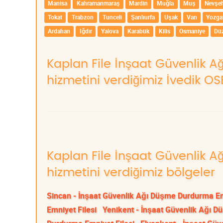
Manisa
Kahramanmaraş
Mardin
Muğla
Muş
Nevşeh
Tokat
Trabzon
Tunceli
Şanlıurfa
Uşak
Van
Yozga
Ardahan
Iğdır
Yalova
Karabük
Kilis
Osmaniye
Dü
Kaplan File İnşaat Güvenlik 
hizmetini verdiğimiz İvedik OS
Kaplan File İnşaat Güvenlik 
hizmetini verdiğimiz bölgeler
Sincan - İnşaat Güvenlik Ağı Düşme Durdurma Em
Emniyet Filesi
Yenikent - İnşaat Güvenlik Ağı D