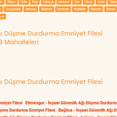
ir
Niğde
Ordu
Rize
Sakarya
Samsun
Siirt
Sinop
Sivas
Tekir
t
Zonguldak
Aksaray
Bayburt
Karaman
Kırıkkale
Batman
Şırnak
zce
Ağı Düşme Durdurma Emniyet Filesi
B Mahalleleri
Ağı Düşme Durdurma Emniyet Filesi
niyet Filesi
Etimesgut - İnşaat Güvenlik Ağı Düşme Durdurm
üşme Durdurma Emniyet Filesi
Bağlıca - İnşaat Güvenlik Ağı