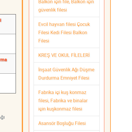
Balkon için file, Balkon için
güvenlik filesi
i
Evcil hayvan filesi Çocuk
Filesi Kedi Filesi Balkon
Filesi
KREŞ VE OKUL FİLELERİ
urma
İnşaat Güvenlik Ağı Düşme
Durdurma Emniyet Filesi
Fabrika içi kuş konmaz
filesi, Fabrika ve binalar
için kuşkonmaz filesi
Ağı
Asansör Boşluğu Filesi