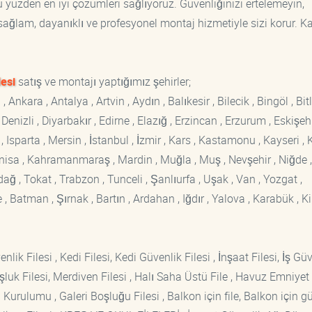
yüzden en iyi çözümleri sağlıyoruz. Güvenliğinizi ertelemeyin,
, sağlam, dayanıklı ve profesyonel montaj hizmetiyle sizi korur. K
esi
satış ve montajı yaptığımız şehirler;
kara , Antalya , Artvin , Aydın , Balıkesir , Bilecik , Bingöl , Bitli
enizli , Diyarbakır , Edirne , Elazığ , Erzincan , Erzurum , Eskişehi
sparta , Mersin , İstanbul , İzmir , Kars , Kastamonu , Kayseri , K
Manisa , Kahramanmaraş , Mardin , Muğla , Muş , Nevşehir , Niğde ,
rdağ , Tokat , Trabzon , Tunceli , Şanlıurfa , Uşak , Van , Yozgat ,
 Batman , Şırnak , Bartın , Ardahan , Iğdır , Yalova , Karabük , Kil
lik Filesi , Kedi Filesi, Kedi Güvenlik Filesi , İnşaat Filesi, İş Gü
luk Filesi, Merdiven Filesi , Halı Saha Üstü File , Havuz Emniyet F
 Kurulumu , Galeri Boşluğu Filesi , Balkon için file, Balkon için g