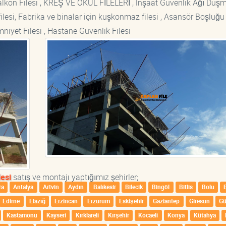
si Balkon Filesi , KREŞ VE OKUL FİLELERİ , İnşaat Güvenlik Ağı Düş
lesi, Fabrika ve binalar için kuşkonmaz filesi , Asansör Boşluğu F
mniyet Filesi , Hastane Güvenlik Filesi
esi
satış ve montajı yaptığımız şehirler;
ra
Antalya
Artvin
Aydın
Balıkesir
Bilecik
Bingöl
Bitlis
Bolu
Edirne
Elazığ
Erzincan
Erzurum
Eskişehir
Gaziantep
Giresun
G
Kastamonu
Kayseri
Kırklareli
Kırşehir
Kocaeli
Konya
Kütahya