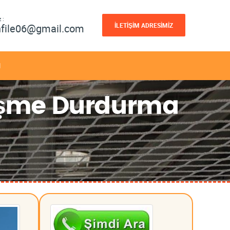
 :
İLETİŞİM ADRESİMİZ
nfile06@gmail.com
M
Düşme Durdurma