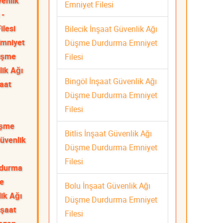
venlik
Emniyet Filesi
 -
ilesi
Bilecik İnşaat Güvenlik Ağı
Emniyet
Düşme Durdurma Emniyet
Düşme
Filesi
lik Ağı
Bingöl İnşaat Güvenlik Ağı
aat
Düşme Durdurma Emniyet
Filesi
üşme
Bitlis İnşaat Güvenlik Ağı
üvenlik
Düşme Durdurma Emniyet
Filesi
rdurma
me
Bolu İnşaat Güvenlik Ağı
ik Ağı
Düşme Durdurma Emniyet
nşaat
Filesi