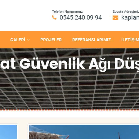
Telefon Numaramız:
Eposta Adresimiz
0545 240 09 94
kapla
GALERİ
PROJELER
REFERANSLARIMIZ
İLETİŞİ
aat Güvenlik Ağı 