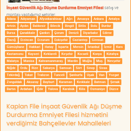
İnşaat Güvenlik Ağı Düşme Durdurma Emniyet Filesi
satış ve
montajı yaptığımız şehirler;
Adana
Adıyaman
Afyonkarahisar
Ağrı
Amasya
Ankara
Antalya
Artvin
Aydın
Balıkesir
Bilecik
Bingöl
Bitlis
Bolu
Burdur
Bursa
Çanakkale
Çankırı
Çorum
Denizli
Diyarbakır
Edirne
Elazığ
Erzincan
Erzurum
Eskişehir
Gaziantep
Giresun
Gümüşhane
Hakkari
Hatay
Isparta
Mersin
İstanbul
İzmir
Kars
Kastamonu
Kayseri
Kırklareli
Kırşehir
Kocaeli
Konya
Kütahya
Malatya
Manisa
Kahramanmaraş
Mardin
Muğla
Muş
Nevşehir
Niğde
Ordu
Rize
Sakarya
Samsun
Siirt
Sinop
Sivas
Tekirdağ
Tokat
Trabzon
Tunceli
Şanlıurfa
Uşak
Van
Yozgat
Zonguldak
Aksaray
Bayburt
Karaman
Kırıkkale
Batman
Şırnak
Bartın
Ardahan
Iğdır
Yalova
Karabük
Kilis
Osmaniye
Düzce
Kaplan File İnşaat Güvenlik Ağı Düşme
Durdurma Emniyet Filesi hizmetini
verdiğimiz Bahçelievler Mahalleleri