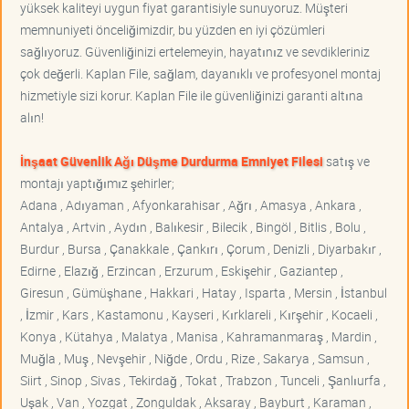
yüksek kaliteyi uygun fiyat garantisiyle sunuyoruz. Müşteri
memnuniyeti önceliğimizdir, bu yüzden en iyi çözümleri
sağlıyoruz. Güvenliğinizi ertelemeyin, hayatınız ve sevdikleriniz
çok değerli. Kaplan File, sağlam, dayanıklı ve profesyonel montaj
hizmetiyle sizi korur. Kaplan File ile güvenliğinizi garanti altına
alın!
İnşaat Güvenlik Ağı Düşme Durdurma Emniyet Filesi
satış ve
montajı yaptığımız şehirler;
Adana , Adıyaman , Afyonkarahisar , Ağrı , Amasya , Ankara ,
Antalya , Artvin , Aydın , Balıkesir , Bilecik , Bingöl , Bitlis , Bolu ,
Burdur , Bursa , Çanakkale , Çankırı , Çorum , Denizli , Diyarbakır ,
Edirne , Elazığ , Erzincan , Erzurum , Eskişehir , Gaziantep ,
Giresun , Gümüşhane , Hakkari , Hatay , Isparta , Mersin , İstanbul
, İzmir , Kars , Kastamonu , Kayseri , Kırklareli , Kırşehir , Kocaeli ,
Konya , Kütahya , Malatya , Manisa , Kahramanmaraş , Mardin ,
Muğla , Muş , Nevşehir , Niğde , Ordu , Rize , Sakarya , Samsun ,
Siirt , Sinop , Sivas , Tekirdağ , Tokat , Trabzon , Tunceli , Şanlıurfa ,
Uşak , Van , Yozgat , Zonguldak , Aksaray , Bayburt , Karaman ,