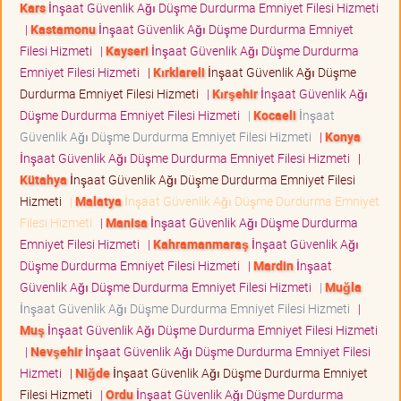
Kars
İnşaat Güvenlik Ağı Düşme Durdurma Emniyet Filesi Hizmeti
|
Kastamonu
İnşaat Güvenlik Ağı Düşme Durdurma Emniyet
Filesi Hizmeti
|
Kayseri
İnşaat Güvenlik Ağı Düşme Durdurma
Emniyet Filesi Hizmeti
|
Kırklareli
İnşaat Güvenlik Ağı Düşme
Durdurma Emniyet Filesi Hizmeti
|
Kırşehir
İnşaat Güvenlik Ağı
Düşme Durdurma Emniyet Filesi Hizmeti
|
Kocaeli
İnşaat
Güvenlik Ağı Düşme Durdurma Emniyet Filesi Hizmeti
|
Konya
İnşaat Güvenlik Ağı Düşme Durdurma Emniyet Filesi Hizmeti
|
Kütahya
İnşaat Güvenlik Ağı Düşme Durdurma Emniyet Filesi
Hizmeti
|
Malatya
İnşaat Güvenlik Ağı Düşme Durdurma Emniyet
Filesi Hizmeti
|
Manisa
İnşaat Güvenlik Ağı Düşme Durdurma
Emniyet Filesi Hizmeti
|
Kahramanmaraş
İnşaat Güvenlik Ağı
Düşme Durdurma Emniyet Filesi Hizmeti
|
Mardin
İnşaat
Güvenlik Ağı Düşme Durdurma Emniyet Filesi Hizmeti
|
Muğla
İnşaat Güvenlik Ağı Düşme Durdurma Emniyet Filesi Hizmeti
|
Muş
İnşaat Güvenlik Ağı Düşme Durdurma Emniyet Filesi Hizmeti
|
Nevşehir
İnşaat Güvenlik Ağı Düşme Durdurma Emniyet Filesi
Hizmeti
|
Niğde
İnşaat Güvenlik Ağı Düşme Durdurma Emniyet
Filesi Hizmeti
|
Ordu
İnşaat Güvenlik Ağı Düşme Durdurma