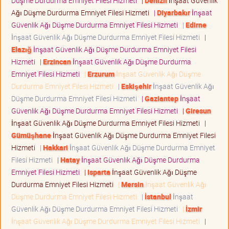
Düşme Durdurma Emniyet Filesi Hizmeti
|
Denizli
İnşaat Güvenlik
Ağı Düşme Durdurma Emniyet Filesi Hizmeti
|
Diyarbakır
İnşaat
Güvenlik Ağı Düşme Durdurma Emniyet Filesi Hizmeti
|
Edirne
İnşaat Güvenlik Ağı Düşme Durdurma Emniyet Filesi Hizmeti
|
Elazığ
İnşaat Güvenlik Ağı Düşme Durdurma Emniyet Filesi
Hizmeti
|
Erzincan
İnşaat Güvenlik Ağı Düşme Durdurma
Emniyet Filesi Hizmeti
|
Erzurum
İnşaat Güvenlik Ağı Düşme
Durdurma Emniyet Filesi Hizmeti
|
Eskişehir
İnşaat Güvenlik Ağı
Düşme Durdurma Emniyet Filesi Hizmeti
|
Gaziantep
İnşaat
Güvenlik Ağı Düşme Durdurma Emniyet Filesi Hizmeti
|
Giresun
İnşaat Güvenlik Ağı Düşme Durdurma Emniyet Filesi Hizmeti
|
Gümüşhane
İnşaat Güvenlik Ağı Düşme Durdurma Emniyet Filesi
Hizmeti
|
Hakkari
İnşaat Güvenlik Ağı Düşme Durdurma Emniyet
Filesi Hizmeti
|
Hatay
İnşaat Güvenlik Ağı Düşme Durdurma
Emniyet Filesi Hizmeti
|
Isparta
İnşaat Güvenlik Ağı Düşme
Durdurma Emniyet Filesi Hizmeti
|
Mersin
İnşaat Güvenlik Ağı
Düşme Durdurma Emniyet Filesi Hizmeti
|
İstanbul
İnşaat
Güvenlik Ağı Düşme Durdurma Emniyet Filesi Hizmeti
|
İzmir
İnşaat Güvenlik Ağı Düşme Durdurma Emniyet Filesi Hizmeti
|