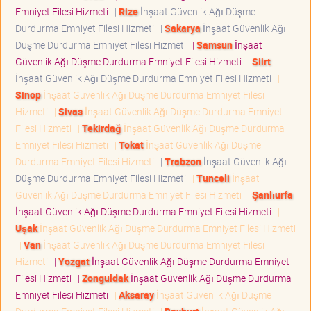
Emniyet Filesi Hizmeti
|
Rize
İnşaat Güvenlik Ağı Düşme
Durdurma Emniyet Filesi Hizmeti
|
Sakarya
İnşaat Güvenlik Ağı
Düşme Durdurma Emniyet Filesi Hizmeti
|
Samsun
İnşaat
Güvenlik Ağı Düşme Durdurma Emniyet Filesi Hizmeti
|
Siirt
İnşaat Güvenlik Ağı Düşme Durdurma Emniyet Filesi Hizmeti
|
Sinop
İnşaat Güvenlik Ağı Düşme Durdurma Emniyet Filesi
Hizmeti
|
Sivas
İnşaat Güvenlik Ağı Düşme Durdurma Emniyet
Filesi Hizmeti
|
Tekirdağ
İnşaat Güvenlik Ağı Düşme Durdurma
Emniyet Filesi Hizmeti
|
Tokat
İnşaat Güvenlik Ağı Düşme
Durdurma Emniyet Filesi Hizmeti
|
Trabzon
İnşaat Güvenlik Ağı
Düşme Durdurma Emniyet Filesi Hizmeti
|
Tunceli
İnşaat
Güvenlik Ağı Düşme Durdurma Emniyet Filesi Hizmeti
|
Şanlıurfa
İnşaat Güvenlik Ağı Düşme Durdurma Emniyet Filesi Hizmeti
|
Uşak
İnşaat Güvenlik Ağı Düşme Durdurma Emniyet Filesi Hizmeti
|
Van
İnşaat Güvenlik Ağı Düşme Durdurma Emniyet Filesi
Hizmeti
|
Yozgat
İnşaat Güvenlik Ağı Düşme Durdurma Emniyet
Filesi Hizmeti
|
Zonguldak
İnşaat Güvenlik Ağı Düşme Durdurma
Emniyet Filesi Hizmeti
|
Aksaray
İnşaat Güvenlik Ağı Düşme