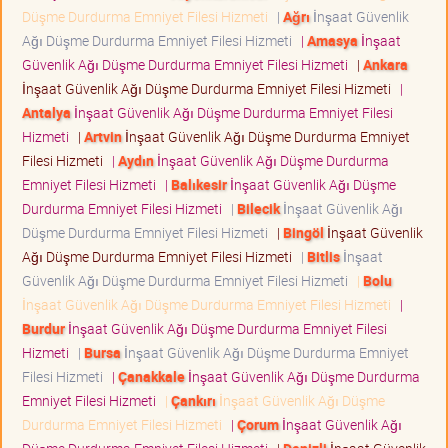
Düşme Durdurma Emniyet Filesi Hizmeti
|
Ağrı
İnşaat Güvenlik
Ağı Düşme Durdurma Emniyet Filesi Hizmeti
|
Amasya
İnşaat
Güvenlik Ağı Düşme Durdurma Emniyet Filesi Hizmeti
|
Ankara
İnşaat Güvenlik Ağı Düşme Durdurma Emniyet Filesi Hizmeti
|
Antalya
İnşaat Güvenlik Ağı Düşme Durdurma Emniyet Filesi
Hizmeti
|
Artvin
İnşaat Güvenlik Ağı Düşme Durdurma Emniyet
Filesi Hizmeti
|
Aydın
İnşaat Güvenlik Ağı Düşme Durdurma
Emniyet Filesi Hizmeti
|
Balıkesir
İnşaat Güvenlik Ağı Düşme
Durdurma Emniyet Filesi Hizmeti
|
Bilecik
İnşaat Güvenlik Ağı
Düşme Durdurma Emniyet Filesi Hizmeti
|
Bingöl
İnşaat Güvenlik
Ağı Düşme Durdurma Emniyet Filesi Hizmeti
|
Bitlis
İnşaat
Güvenlik Ağı Düşme Durdurma Emniyet Filesi Hizmeti
|
Bolu
İnşaat Güvenlik Ağı Düşme Durdurma Emniyet Filesi Hizmeti
|
Burdur
İnşaat Güvenlik Ağı Düşme Durdurma Emniyet Filesi
Hizmeti
|
Bursa
İnşaat Güvenlik Ağı Düşme Durdurma Emniyet
Filesi Hizmeti
|
Çanakkale
İnşaat Güvenlik Ağı Düşme Durdurma
Emniyet Filesi Hizmeti
|
Çankırı
İnşaat Güvenlik Ağı Düşme
Durdurma Emniyet Filesi Hizmeti
|
Çorum
İnşaat Güvenlik Ağı