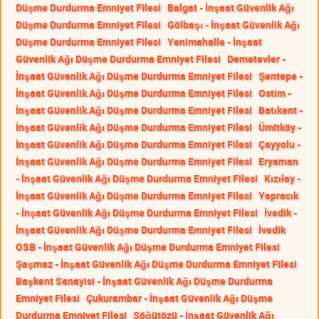
Düşme Durdurma Emniyet Filesi
Balgat - İnşaat Güvenlik Ağı
Düşme Durdurma Emniyet Filesi
Gölbaşı - İnşaat Güvenlik Ağı
Düşme Durdurma Emniyet Filesi
Yenimahalle - İnşaat
Güvenlik Ağı Düşme Durdurma Emniyet Filesi
Demetevler -
İnşaat Güvenlik Ağı Düşme Durdurma Emniyet Filesi
Şentepe -
İnşaat Güvenlik Ağı Düşme Durdurma Emniyet Filesi
Ostim -
İnşaat Güvenlik Ağı Düşme Durdurma Emniyet Filesi
Batıkent -
İnşaat Güvenlik Ağı Düşme Durdurma Emniyet Filesi
Ümitköy -
İnşaat Güvenlik Ağı Düşme Durdurma Emniyet Filesi
Çayyolu -
İnşaat Güvenlik Ağı Düşme Durdurma Emniyet Filesi
Eryaman
- İnşaat Güvenlik Ağı Düşme Durdurma Emniyet Filesi
Kızılay -
İnşaat Güvenlik Ağı Düşme Durdurma Emniyet Filesi
Yapracık
- İnşaat Güvenlik Ağı Düşme Durdurma Emniyet Filesi
İvedik -
İnşaat Güvenlik Ağı Düşme Durdurma Emniyet Filesi
İvedik
OSB - İnşaat Güvenlik Ağı Düşme Durdurma Emniyet Filesi
Şaşmaz - İnşaat Güvenlik Ağı Düşme Durdurma Emniyet Filesi
Başkent Sanayisi - İnşaat Güvenlik Ağı Düşme Durdurma
Emniyet Filesi
Çukurambar - İnşaat Güvenlik Ağı Düşme
Durdurma Emniyet Filesi
Söğütözü - İnşaat Güvenlik Ağı