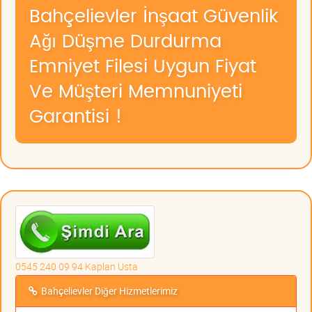
Bahçelievler İnşaat Güvenlik
Ağı Düşme Durdurma
Emniyet Filesi Uygun Fiyat
Ve Müşteri Memnuniyeti
Garantisi !
0545 240 09 94 Kaplan Usta
Bahçelievler Diğer Hizmetlerimiz