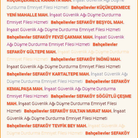
Durdurma Emniyet Filesi Hizmeti
Bahçelievler KÜÇÜKÇEKMECE
YENİ MAHALLE MAH.
İnşaat Güvenlik Ağı Düşme Durdurma
Emniyet Filesi Hizmeti
Bahçelievler SEFAKÖY BEŞYOL MAH.
İnşaat Güvenlik Ağı Düşme Durdurma Emniyet Filesi Hizmeti
Bahçelievler SEFAKÖY FEVZİ ÇAKMAK MAH.
İnşaat Güvenlik
Ağı Düşme Durdurma Emniyet Filesi Hizmeti
Bahçelievler
SEFAKÖY GÜLTEPE MAH.
İnşaat Güvenlik Ağı Düşme Durdurma
Emniyet Filesi Hizmeti
Bahçelievler SEFAKÖY İNÖNÜ MAH.
İnşaat Güvenlik Ağı Düşme Durdurma Emniyet Filesi Hizmeti
Bahçelievler SEFAKÖY KARTALTEPE MAH.
İnşaat Güvenlik Ağı
Düşme Durdurma Emniyet Filesi Hizmeti
Bahçelievler SEFAKÖY
KEMALPAŞA MAH.
İnşaat Güvenlik Ağı Düşme Durdurma
Emniyet Filesi Hizmeti
Bahçelievler SEFAKÖY SÖĞÜTLÜ ÇEŞME
MAH.
İnşaat Güvenlik Ağı Düşme Durdurma Emniyet Filesi
Hizmeti
Bahçelievler SEFAKÖY SULTAN MURAT MAH.
İnşaat
Güvenlik Ağı Düşme Durdurma Emniyet Filesi Hizmeti
Bahçelievler SEFAKÖY TEVFİK BEY MAH.
İnşaat Güvenlik Ağı
Düşme Durdurma Emniyet Filesi Hizmeti
Bahçelievler SEFAKÖY