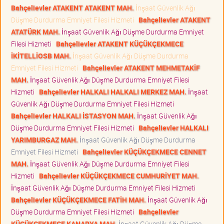
Bahçelievler ATAKENT ATAKENT MAH.
İnşaat Güvenlik Ağı
Düşme Durdurma Emniyet Filesi Hizmeti
Bahçelievler ATAKENT
ATATÜRK MAH.
İnşaat Güvenlik Ağı Düşme Durdurma Emniyet
Filesi Hizmeti
Bahçelievler ATAKENT KÜÇÜKÇEKMECE
İKİTELLİOSB MAH.
İnşaat Güvenlik Ağı Düşme Durdurma
Emniyet Filesi Hizmeti
Bahçelievler ATAKENT MEHMETAKİF
MAH.
İnşaat Güvenlik Ağı Düşme Durdurma Emniyet Filesi
Hizmeti
Bahçelievler HALKALI HALKALI MERKEZ MAH.
İnşaat
Güvenlik Ağı Düşme Durdurma Emniyet Filesi Hizmeti
Bahçelievler HALKALI İSTASYON MAH.
İnşaat Güvenlik Ağı
Düşme Durdurma Emniyet Filesi Hizmeti
Bahçelievler HALKALI
YARIMBURGAZ MAH.
İnşaat Güvenlik Ağı Düşme Durdurma
Emniyet Filesi Hizmeti
Bahçelievler KÜÇÜKÇEKMECE CENNET
MAH.
İnşaat Güvenlik Ağı Düşme Durdurma Emniyet Filesi
Hizmeti
Bahçelievler KÜÇÜKÇEKMECE CUMHURİYET MAH.
İnşaat Güvenlik Ağı Düşme Durdurma Emniyet Filesi Hizmeti
Bahçelievler KÜÇÜKÇEKMECE FATİH MAH.
İnşaat Güvenlik Ağı
Düşme Durdurma Emniyet Filesi Hizmeti
Bahçelievler
KÜÇÜKÇEKMECE KANARYA MAH.
İnşaat Güvenlik Ağı Düşme