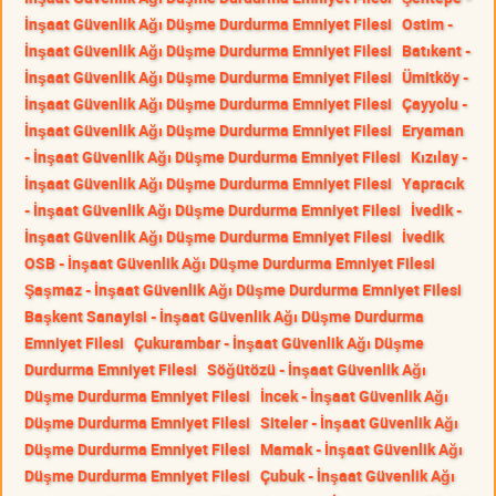
İnşaat Güvenlik Ağı Düşme Durdurma Emniyet Filesi
Ostim -
İnşaat Güvenlik Ağı Düşme Durdurma Emniyet Filesi
Batıkent -
İnşaat Güvenlik Ağı Düşme Durdurma Emniyet Filesi
Ümitköy -
İnşaat Güvenlik Ağı Düşme Durdurma Emniyet Filesi
Çayyolu -
İnşaat Güvenlik Ağı Düşme Durdurma Emniyet Filesi
Eryaman
- İnşaat Güvenlik Ağı Düşme Durdurma Emniyet Filesi
Kızılay -
İnşaat Güvenlik Ağı Düşme Durdurma Emniyet Filesi
Yapracık
- İnşaat Güvenlik Ağı Düşme Durdurma Emniyet Filesi
İvedik -
İnşaat Güvenlik Ağı Düşme Durdurma Emniyet Filesi
İvedik
OSB - İnşaat Güvenlik Ağı Düşme Durdurma Emniyet Filesi
Şaşmaz - İnşaat Güvenlik Ağı Düşme Durdurma Emniyet Filesi
Başkent Sanayisi - İnşaat Güvenlik Ağı Düşme Durdurma
Emniyet Filesi
Çukurambar - İnşaat Güvenlik Ağı Düşme
Durdurma Emniyet Filesi
Söğütözü - İnşaat Güvenlik Ağı
Düşme Durdurma Emniyet Filesi
İncek - İnşaat Güvenlik Ağı
Düşme Durdurma Emniyet Filesi
Siteler - İnşaat Güvenlik Ağı
Düşme Durdurma Emniyet Filesi
Mamak - İnşaat Güvenlik Ağı
Düşme Durdurma Emniyet Filesi
Çubuk - İnşaat Güvenlik Ağı