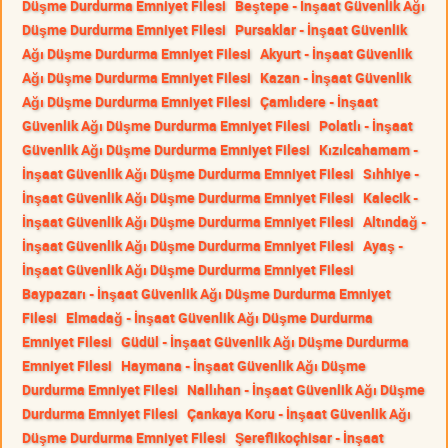
Düşme Durdurma Emniyet Filesi
Beştepe - İnşaat Güvenlik Ağı
Düşme Durdurma Emniyet Filesi
Pursaklar - İnşaat Güvenlik
Ağı Düşme Durdurma Emniyet Filesi
Akyurt - İnşaat Güvenlik
Ağı Düşme Durdurma Emniyet Filesi
Kazan - İnşaat Güvenlik
Ağı Düşme Durdurma Emniyet Filesi
Çamlıdere - İnşaat
Güvenlik Ağı Düşme Durdurma Emniyet Filesi
Polatlı - İnşaat
Güvenlik Ağı Düşme Durdurma Emniyet Filesi
Kızılcahamam -
İnşaat Güvenlik Ağı Düşme Durdurma Emniyet Filesi
Sıhhiye -
İnşaat Güvenlik Ağı Düşme Durdurma Emniyet Filesi
Kalecik -
İnşaat Güvenlik Ağı Düşme Durdurma Emniyet Filesi
Altındağ -
İnşaat Güvenlik Ağı Düşme Durdurma Emniyet Filesi
Ayaş -
İnşaat Güvenlik Ağı Düşme Durdurma Emniyet Filesi
Baypazarı - İnşaat Güvenlik Ağı Düşme Durdurma Emniyet
Filesi
Elmadağ - İnşaat Güvenlik Ağı Düşme Durdurma
Emniyet Filesi
Güdül - İnşaat Güvenlik Ağı Düşme Durdurma
Emniyet Filesi
Haymana - İnşaat Güvenlik Ağı Düşme
Durdurma Emniyet Filesi
Nallıhan - İnşaat Güvenlik Ağı Düşme
Durdurma Emniyet Filesi
Çankaya Koru - İnşaat Güvenlik Ağı
Düşme Durdurma Emniyet Filesi
Şereflikoçhisar - İnşaat