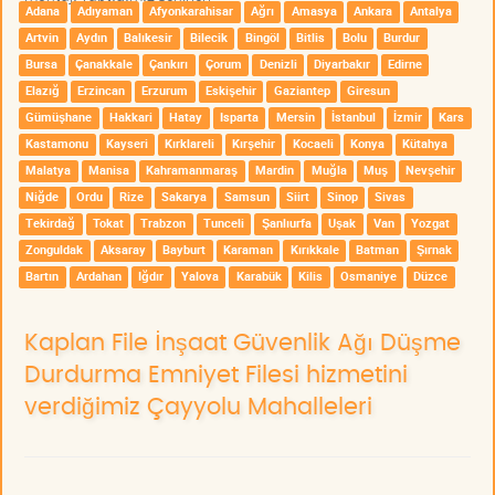
Adana
Adıyaman
Afyonkarahisar
Ağrı
Amasya
Ankara
Antalya
Artvin
Aydın
Balıkesir
Bilecik
Bingöl
Bitlis
Bolu
Burdur
Bursa
Çanakkale
Çankırı
Çorum
Denizli
Diyarbakır
Edirne
Elazığ
Erzincan
Erzurum
Eskişehir
Gaziantep
Giresun
Gümüşhane
Hakkari
Hatay
Isparta
Mersin
İstanbul
İzmir
Kars
Kastamonu
Kayseri
Kırklareli
Kırşehir
Kocaeli
Konya
Kütahya
Malatya
Manisa
Kahramanmaraş
Mardin
Muğla
Muş
Nevşehir
Niğde
Ordu
Rize
Sakarya
Samsun
Siirt
Sinop
Sivas
Tekirdağ
Tokat
Trabzon
Tunceli
Şanlıurfa
Uşak
Van
Yozgat
Zonguldak
Aksaray
Bayburt
Karaman
Kırıkkale
Batman
Şırnak
Bartın
Ardahan
Iğdır
Yalova
Karabük
Kilis
Osmaniye
Düzce
Kaplan File İnşaat Güvenlik Ağı Düşme
Durdurma Emniyet Filesi hizmetini
verdiğimiz Çayyolu Mahalleleri