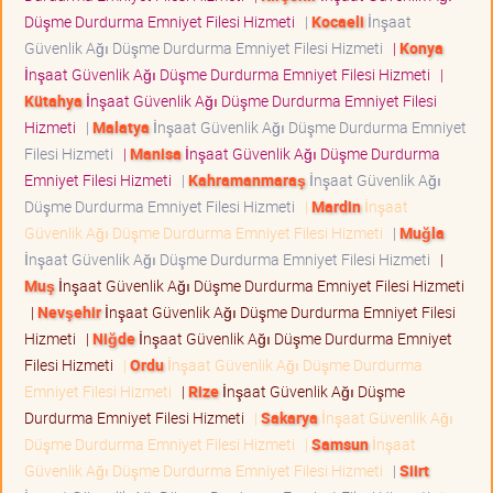
Düşme Durdurma Emniyet Filesi Hizmeti
|
Kocaeli
İnşaat
Güvenlik Ağı Düşme Durdurma Emniyet Filesi Hizmeti
|
Konya
İnşaat Güvenlik Ağı Düşme Durdurma Emniyet Filesi Hizmeti
|
Kütahya
İnşaat Güvenlik Ağı Düşme Durdurma Emniyet Filesi
Hizmeti
|
Malatya
İnşaat Güvenlik Ağı Düşme Durdurma Emniyet
Filesi Hizmeti
|
Manisa
İnşaat Güvenlik Ağı Düşme Durdurma
Emniyet Filesi Hizmeti
|
Kahramanmaraş
İnşaat Güvenlik Ağı
Düşme Durdurma Emniyet Filesi Hizmeti
|
Mardin
İnşaat
Güvenlik Ağı Düşme Durdurma Emniyet Filesi Hizmeti
|
Muğla
İnşaat Güvenlik Ağı Düşme Durdurma Emniyet Filesi Hizmeti
|
Muş
İnşaat Güvenlik Ağı Düşme Durdurma Emniyet Filesi Hizmeti
|
Nevşehir
İnşaat Güvenlik Ağı Düşme Durdurma Emniyet Filesi
Hizmeti
|
Niğde
İnşaat Güvenlik Ağı Düşme Durdurma Emniyet
Filesi Hizmeti
|
Ordu
İnşaat Güvenlik Ağı Düşme Durdurma
Emniyet Filesi Hizmeti
|
Rize
İnşaat Güvenlik Ağı Düşme
Durdurma Emniyet Filesi Hizmeti
|
Sakarya
İnşaat Güvenlik Ağı
Düşme Durdurma Emniyet Filesi Hizmeti
|
Samsun
İnşaat
Güvenlik Ağı Düşme Durdurma Emniyet Filesi Hizmeti
|
Siirt