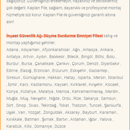
sağlıyoruz. Güvenliğinizi ertelemeyin, hayatınız ve sevdikleriniz
çok değerli. Kaplan File, sağlam, dayanıklı ve profesyonel montaj
hizmetiyle sizi korur. Kaplan File ile güvenliğinizi garanti altına
alın!
İnşaat Güvenlik Ağı Düşme Durdurma Emniyet Filesi
satış ve
montajı yaptığımız şehirler;
Adana , Adıyaman , Afyonkarahisar , Ağrı , Amasya , Ankara ,
Antalya , Artvin , Aydın , Balıkesir , Bilecik , Bingöl , Bitlis , Bolu ,
Burdur , Bursa , Çanakkale , Çankırı , Çorum , Denizli , Diyarbakır ,
Edirne , Elazığ , Erzincan , Erzurum , Eskişehir , Gaziantep ,
Giresun , Gümüşhane , Hakkari , Hatay , Isparta , Mersin , İstanbul
, İzmir , Kars , Kastamonu , Kayseri , Kırklareli , Kırşehir , Kocaeli ,
Konya , Kütahya , Malatya , Manisa , Kahramanmaraş , Mardin ,
Muğla , Muş , Nevşehir , Niğde , Ordu , Rize , Sakarya , Samsun ,
Siirt , Sinop , Sivas , Tekirdağ , Tokat , Trabzon , Tunceli , Şanlıurfa ,
Uşak , Van , Yozgat , Zonguldak , Aksaray , Bayburt , Karaman ,
Kırıkkale , Batman , Şırnak , Bartın , Ardahan , Iğdır , Yalova ,
Karabük , Kilis , Osmaniye , Düzce