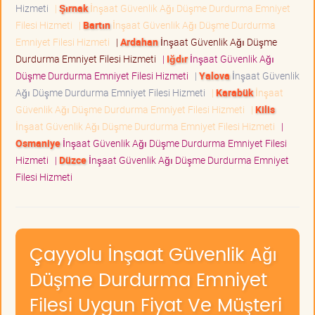
Hizmeti
|
Şırnak
İnşaat Güvenlik Ağı Düşme Durdurma Emniyet
Filesi Hizmeti
|
Bartın
İnşaat Güvenlik Ağı Düşme Durdurma
Emniyet Filesi Hizmeti
|
Ardahan
İnşaat Güvenlik Ağı Düşme
Durdurma Emniyet Filesi Hizmeti
|
Iğdır
İnşaat Güvenlik Ağı
Düşme Durdurma Emniyet Filesi Hizmeti
|
Yalova
İnşaat Güvenlik
Ağı Düşme Durdurma Emniyet Filesi Hizmeti
|
Karabük
İnşaat
Güvenlik Ağı Düşme Durdurma Emniyet Filesi Hizmeti
|
Kilis
İnşaat Güvenlik Ağı Düşme Durdurma Emniyet Filesi Hizmeti
|
Osmaniye
İnşaat Güvenlik Ağı Düşme Durdurma Emniyet Filesi
Hizmeti
|
Düzce
İnşaat Güvenlik Ağı Düşme Durdurma Emniyet
Filesi Hizmeti
Çayyolu İnşaat Güvenlik Ağı
Düşme Durdurma Emniyet
Filesi Uygun Fiyat Ve Müşteri