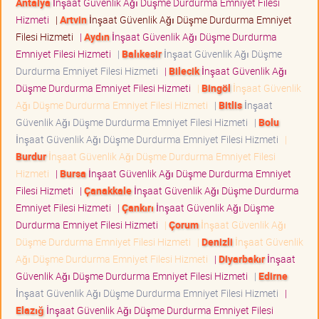
Antalya
İnşaat Güvenlik Ağı Düşme Durdurma Emniyet Filesi
Hizmeti
|
Artvin
İnşaat Güvenlik Ağı Düşme Durdurma Emniyet
Filesi Hizmeti
|
Aydın
İnşaat Güvenlik Ağı Düşme Durdurma
Emniyet Filesi Hizmeti
|
Balıkesir
İnşaat Güvenlik Ağı Düşme
Durdurma Emniyet Filesi Hizmeti
|
Bilecik
İnşaat Güvenlik Ağı
Düşme Durdurma Emniyet Filesi Hizmeti
|
Bingöl
İnşaat Güvenlik
Ağı Düşme Durdurma Emniyet Filesi Hizmeti
|
Bitlis
İnşaat
Güvenlik Ağı Düşme Durdurma Emniyet Filesi Hizmeti
|
Bolu
İnşaat Güvenlik Ağı Düşme Durdurma Emniyet Filesi Hizmeti
|
Burdur
İnşaat Güvenlik Ağı Düşme Durdurma Emniyet Filesi
Hizmeti
|
Bursa
İnşaat Güvenlik Ağı Düşme Durdurma Emniyet
Filesi Hizmeti
|
Çanakkale
İnşaat Güvenlik Ağı Düşme Durdurma
Emniyet Filesi Hizmeti
|
Çankırı
İnşaat Güvenlik Ağı Düşme
Durdurma Emniyet Filesi Hizmeti
|
Çorum
İnşaat Güvenlik Ağı
Düşme Durdurma Emniyet Filesi Hizmeti
|
Denizli
İnşaat Güvenlik
Ağı Düşme Durdurma Emniyet Filesi Hizmeti
|
Diyarbakır
İnşaat
Güvenlik Ağı Düşme Durdurma Emniyet Filesi Hizmeti
|
Edirne
İnşaat Güvenlik Ağı Düşme Durdurma Emniyet Filesi Hizmeti
|
Elazığ
İnşaat Güvenlik Ağı Düşme Durdurma Emniyet Filesi