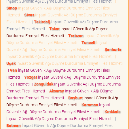
İnşaat Güvenlik Ağı Düşme Durdurma Emniyet Filesi Hizmeti
|
Sinop
İnşaat Güvenlik Ağı Düşme Durdurma Emniyet Filesi
Hizmeti
|
Sivas
İnşaat Güvenlik Ağı Düşme Durdurma Emniyet
Filesi Hizmeti
|
Tekirdağ
İnşaat Güvenlik Ağı Düşme Durdurma
Emniyet Filesi Hizmeti
|
Tokat
İnşaat Güvenlik Ağı Düşme
Durdurma Emniyet Filesi Hizmeti
|
Trabzon
İnşaat Güvenlik Ağı
Düşme Durdurma Emniyet Filesi Hizmeti
|
Tunceli
İnşaat
Güvenlik Ağı Düşme Durdurma Emniyet Filesi Hizmeti
|
Şanlıurfa
İnşaat Güvenlik Ağı Düşme Durdurma Emniyet Filesi Hizmeti
|
Uşak
İnşaat Güvenlik Ağı Düşme Durdurma Emniyet Filesi Hizmeti
|
Van
İnşaat Güvenlik Ağı Düşme Durdurma Emniyet Filesi
Hizmeti
|
Yozgat
İnşaat Güvenlik Ağı Düşme Durdurma Emniyet
Filesi Hizmeti
|
Zonguldak
İnşaat Güvenlik Ağı Düşme Durdurma
Emniyet Filesi Hizmeti
|
Aksaray
İnşaat Güvenlik Ağı Düşme
Durdurma Emniyet Filesi Hizmeti
|
Bayburt
İnşaat Güvenlik Ağı
Düşme Durdurma Emniyet Filesi Hizmeti
|
Karaman
İnşaat
Güvenlik Ağı Düşme Durdurma Emniyet Filesi Hizmeti
|
Kırıkkale
İnşaat Güvenlik Ağı Düşme Durdurma Emniyet Filesi Hizmeti
|
Batman
İnşaat Güvenlik Ağı Düşme Durdurma Emniyet Filesi