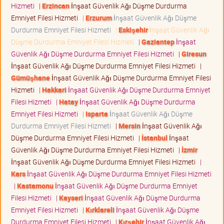
Hizmeti
|
Erzincan
İnşaat Güvenlik Ağı Düşme Durdurma
Emniyet Filesi Hizmeti
|
Erzurum
İnşaat Güvenlik Ağı Düşme
Durdurma Emniyet Filesi Hizmeti
|
Eskişehir
İnşaat Güvenlik Ağı
Düşme Durdurma Emniyet Filesi Hizmeti
|
Gaziantep
İnşaat
Güvenlik Ağı Düşme Durdurma Emniyet Filesi Hizmeti
|
Giresun
İnşaat Güvenlik Ağı Düşme Durdurma Emniyet Filesi Hizmeti
|
Gümüşhane
İnşaat Güvenlik Ağı Düşme Durdurma Emniyet Filesi
Hizmeti
|
Hakkari
İnşaat Güvenlik Ağı Düşme Durdurma Emniyet
Filesi Hizmeti
|
Hatay
İnşaat Güvenlik Ağı Düşme Durdurma
Emniyet Filesi Hizmeti
|
Isparta
İnşaat Güvenlik Ağı Düşme
Durdurma Emniyet Filesi Hizmeti
|
Mersin
İnşaat Güvenlik Ağı
Düşme Durdurma Emniyet Filesi Hizmeti
|
İstanbul
İnşaat
Güvenlik Ağı Düşme Durdurma Emniyet Filesi Hizmeti
|
İzmir
İnşaat Güvenlik Ağı Düşme Durdurma Emniyet Filesi Hizmeti
|
Kars
İnşaat Güvenlik Ağı Düşme Durdurma Emniyet Filesi Hizmeti
|
Kastamonu
İnşaat Güvenlik Ağı Düşme Durdurma Emniyet
Filesi Hizmeti
|
Kayseri
İnşaat Güvenlik Ağı Düşme Durdurma
Emniyet Filesi Hizmeti
|
Kırklareli
İnşaat Güvenlik Ağı Düşme
Durdurma Emniyet Filesi Hizmeti
|
Kırşehir
İnşaat Güvenlik Ağı