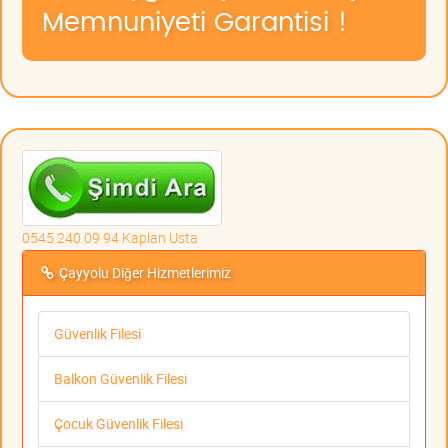
Memnuniyeti Garantisi !
0545 240 09 94 Kaplan Usta
Çayyolu Diğer Hizmetlerimiz
Güvenlik Filesi
Balkon Güvenlik Filesi
Çocuk Güvenlik Filesi