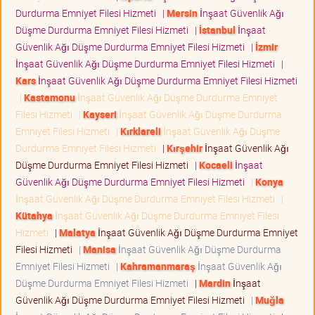
Durdurma Emniyet Filesi Hizmeti
|
Mersin
İnşaat Güvenlik Ağı
Düşme Durdurma Emniyet Filesi Hizmeti
|
İstanbul
İnşaat
Güvenlik Ağı Düşme Durdurma Emniyet Filesi Hizmeti
|
İzmir
İnşaat Güvenlik Ağı Düşme Durdurma Emniyet Filesi Hizmeti
|
Kars
İnşaat Güvenlik Ağı Düşme Durdurma Emniyet Filesi Hizmeti
|
Kastamonu
İnşaat Güvenlik Ağı Düşme Durdurma Emniyet
Filesi Hizmeti
|
Kayseri
İnşaat Güvenlik Ağı Düşme Durdurma
Emniyet Filesi Hizmeti
|
Kırklareli
İnşaat Güvenlik Ağı Düşme
Durdurma Emniyet Filesi Hizmeti
|
Kırşehir
İnşaat Güvenlik Ağı
Düşme Durdurma Emniyet Filesi Hizmeti
|
Kocaeli
İnşaat
Güvenlik Ağı Düşme Durdurma Emniyet Filesi Hizmeti
|
Konya
İnşaat Güvenlik Ağı Düşme Durdurma Emniyet Filesi Hizmeti
|
Kütahya
İnşaat Güvenlik Ağı Düşme Durdurma Emniyet Filesi
Hizmeti
|
Malatya
İnşaat Güvenlik Ağı Düşme Durdurma Emniyet
Filesi Hizmeti
|
Manisa
İnşaat Güvenlik Ağı Düşme Durdurma
Emniyet Filesi Hizmeti
|
Kahramanmaraş
İnşaat Güvenlik Ağı
Düşme Durdurma Emniyet Filesi Hizmeti
|
Mardin
İnşaat
Güvenlik Ağı Düşme Durdurma Emniyet Filesi Hizmeti
|
Muğla