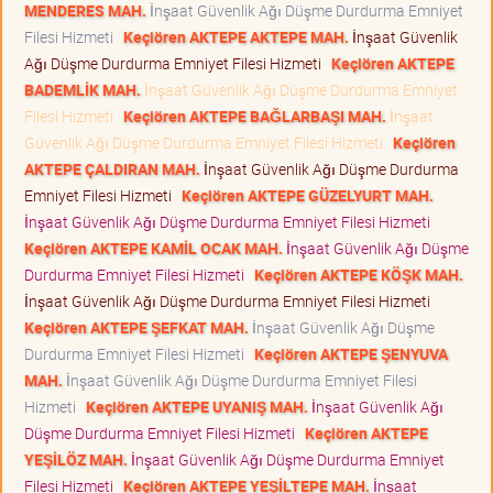
MENDERES MAH.
İnşaat Güvenlik Ağı Düşme Durdurma Emniyet
Filesi Hizmeti
Keçiören AKTEPE AKTEPE MAH.
İnşaat Güvenlik
Ağı Düşme Durdurma Emniyet Filesi Hizmeti
Keçiören AKTEPE
BADEMLİK MAH.
İnşaat Güvenlik Ağı Düşme Durdurma Emniyet
Filesi Hizmeti
Keçiören AKTEPE BAĞLARBAŞI MAH.
İnşaat
Güvenlik Ağı Düşme Durdurma Emniyet Filesi Hizmeti
Keçiören
AKTEPE ÇALDIRAN MAH.
İnşaat Güvenlik Ağı Düşme Durdurma
Emniyet Filesi Hizmeti
Keçiören AKTEPE GÜZELYURT MAH.
İnşaat Güvenlik Ağı Düşme Durdurma Emniyet Filesi Hizmeti
Keçiören AKTEPE KAMİL OCAK MAH.
İnşaat Güvenlik Ağı Düşme
Durdurma Emniyet Filesi Hizmeti
Keçiören AKTEPE KÖŞK MAH.
İnşaat Güvenlik Ağı Düşme Durdurma Emniyet Filesi Hizmeti
Keçiören AKTEPE ŞEFKAT MAH.
İnşaat Güvenlik Ağı Düşme
Durdurma Emniyet Filesi Hizmeti
Keçiören AKTEPE ŞENYUVA
MAH.
İnşaat Güvenlik Ağı Düşme Durdurma Emniyet Filesi
Hizmeti
Keçiören AKTEPE UYANIŞ MAH.
İnşaat Güvenlik Ağı
Düşme Durdurma Emniyet Filesi Hizmeti
Keçiören AKTEPE
YEŞİLÖZ MAH.
İnşaat Güvenlik Ağı Düşme Durdurma Emniyet
Filesi Hizmeti
Keçiören AKTEPE YEŞİLTEPE MAH.
İnşaat