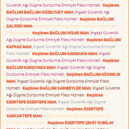
Güvenlik Ağı Düşme Durdurma Emniyet Filesi Hizmeti
Keçiören
BAĞLUM BAĞLUM GÜZELYURT MAH.
İnşaat Güvenlik Ağı
Düşme Durdurma Emniyet Filesi Hizmeti
Keçiören BAĞLUM
ÇALSEKİ MAH.
İnşaat Güvenlik Ağı Düşme Durdurma Emniyet
Filesi Hizmeti
Keçiören BAĞLUM HİSAR MAH.
İnşaat Güvenlik
Ağı Düşme Durdurma Emniyet Filesi Hizmeti
Keçiören BAĞLUM
KAFKAS MAH.
İnşaat Güvenlik Ağı Düşme Durdurma Emniyet
Filesi Hizmeti
Keçiören BAĞLUM KARAKAYA MAH.
İnşaat
Güvenlik Ağı Düşme Durdurma Emniyet Filesi Hizmeti
Keçiören
BAĞLUM KARŞIYAKA MAH.
İnşaat Güvenlik Ağı Düşme
Durdurma Emniyet Filesi Hizmeti
Keçiören BAĞLUM KÖSRELİK
MAH.
İnşaat Güvenlik Ağı Düşme Durdurma Emniyet Filesi
Hizmeti
Keçiören BAĞLUM SARIBEYLER MAH.
İnşaat Güvenlik
Ağı Düşme Durdurma Emniyet Filesi Hizmeti
Keçiören
ESERTEPE ESERTEPE MAH.
İnşaat Güvenlik Ağı Düşme
Durdurma Emniyet Filesi Hizmeti
Keçiören ESERTEPE
SANCAKTEPE MAH.
İnşaat Güvenlik Ağı Düşme Durdurma
Emniyet Filesi Hizmeti
Keçiören ESERTEPE ŞEHİT KUBİLAY