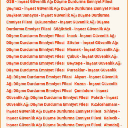
OSB - İnşaat Güvenlik Ağı Düşme Durdurma Emniyet Filesi
Şaşmaz - İnşaat Güvenlik Ağı Düşme Durdurma Emniyet Filesi
Başkent Sanayisi - İnşaat Güvenlik Ağı Düşme Durdurma
Emniyet Filesi
Çukurambar - İnşaat Güvenlik Ağı Düşme
Durdurma Emniyet Filesi
Söğütözü - İnşaat Güvenlik Ağı
Düşme Durdurma Emniyet Filesi
İncek - İnşaat Güvenlik Ağı
Düşme Durdurma Emniyet Filesi
Siteler - İnşaat Güvenlik Ağı
Düşme Durdurma Emniyet Filesi
Mamak - İnşaat Güvenlik Ağı
Düşme Durdurma Emniyet Filesi
Çubuk - İnşaat Güvenlik Ağı
Düşme Durdurma Emniyet Filesi
Beştepe - İnşaat Güvenlik Ağı
Düşme Durdurma Emniyet Filesi
Pursaklar - İnşaat Güvenlik
Ağı Düşme Durdurma Emniyet Filesi
Akyurt - İnşaat Güvenlik
Ağı Düşme Durdurma Emniyet Filesi
Kazan - İnşaat Güvenlik
Ağı Düşme Durdurma Emniyet Filesi
Çamlıdere - İnşaat
Güvenlik Ağı Düşme Durdurma Emniyet Filesi
Polatlı - İnşaat
Güvenlik Ağı Düşme Durdurma Emniyet Filesi
Kızılcahamam -
İnşaat Güvenlik Ağı Düşme Durdurma Emniyet Filesi
Sıhhiye -
İnşaat Güvenlik Ağı Düşme Durdurma Emniyet Filesi
Kalecik -
İnşaat Güvenlik Ağı Düşme Durdurma Emniyet Filesi
Altındağ -