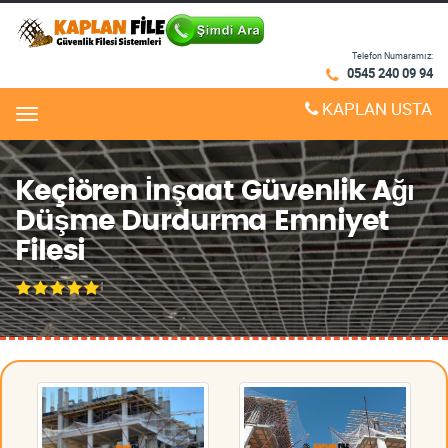
Telefon Numaramız:
0545 240 09 94
KAPLAN USTA
Menu
Keçiören İnşaat Güvenlik Ağı
Düşme Durdurma Emniyet
Filesi