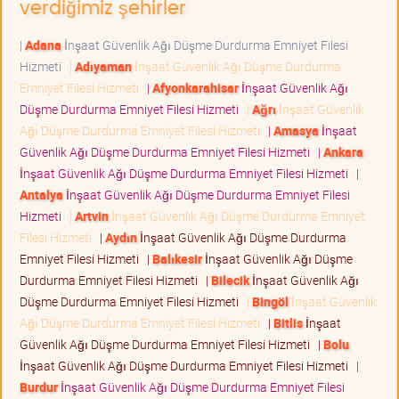
verdiğimiz şehirler
|
Adana
İnşaat Güvenlik Ağı Düşme Durdurma Emniyet Filesi
Hizmeti
|
Adıyaman
İnşaat Güvenlik Ağı Düşme Durdurma
Emniyet Filesi Hizmeti
|
Afyonkarahisar
İnşaat Güvenlik Ağı
Düşme Durdurma Emniyet Filesi Hizmeti
|
Ağrı
İnşaat Güvenlik
Ağı Düşme Durdurma Emniyet Filesi Hizmeti
|
Amasya
İnşaat
Güvenlik Ağı Düşme Durdurma Emniyet Filesi Hizmeti
|
Ankara
İnşaat Güvenlik Ağı Düşme Durdurma Emniyet Filesi Hizmeti
|
Antalya
İnşaat Güvenlik Ağı Düşme Durdurma Emniyet Filesi
Hizmeti
|
Artvin
İnşaat Güvenlik Ağı Düşme Durdurma Emniyet
Filesi Hizmeti
|
Aydın
İnşaat Güvenlik Ağı Düşme Durdurma
Emniyet Filesi Hizmeti
|
Balıkesir
İnşaat Güvenlik Ağı Düşme
Durdurma Emniyet Filesi Hizmeti
|
Bilecik
İnşaat Güvenlik Ağı
Düşme Durdurma Emniyet Filesi Hizmeti
|
Bingöl
İnşaat Güvenlik
Ağı Düşme Durdurma Emniyet Filesi Hizmeti
|
Bitlis
İnşaat
Güvenlik Ağı Düşme Durdurma Emniyet Filesi Hizmeti
|
Bolu
İnşaat Güvenlik Ağı Düşme Durdurma Emniyet Filesi Hizmeti
|
Burdur
İnşaat Güvenlik Ağı Düşme Durdurma Emniyet Filesi