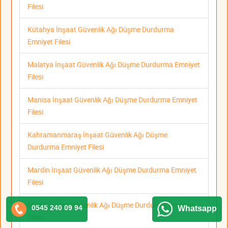
Filesi
Kütahya İnşaat Güvenlik Ağı Düşme Durdurma
Emniyet Filesi
Malatya İnşaat Güvenlik Ağı Düşme Durdurma Emniyet
Filesi
Manisa İnşaat Güvenlik Ağı Düşme Durdurma Emniyet
Filesi
Kahramanmaraş İnşaat Güvenlik Ağı Düşme
Durdurma Emniyet Filesi
Mardin İnşaat Güvenlik Ağı Düşme Durdurma Emniyet
Filesi
Muğla İnşaat Güvenlik Ağı Düşme Durdurma Emniyet
0545 240 09 94
Whatsapp
Filesi