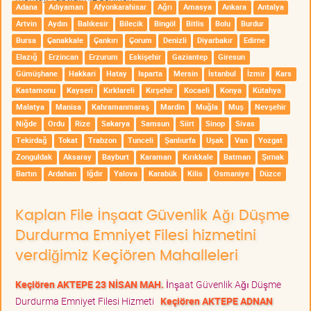
Adana
Adıyaman
Afyonkarahisar
Ağrı
Amasya
Ankara
Antalya
Artvin
Aydın
Balıkesir
Bilecik
Bingöl
Bitlis
Bolu
Burdur
Bursa
Çanakkale
Çankırı
Çorum
Denizli
Diyarbakır
Edirne
Elazığ
Erzincan
Erzurum
Eskişehir
Gaziantep
Giresun
Gümüşhane
Hakkari
Hatay
Isparta
Mersin
İstanbul
İzmir
Kars
Kastamonu
Kayseri
Kırklareli
Kırşehir
Kocaeli
Konya
Kütahya
Malatya
Manisa
Kahramanmaraş
Mardin
Muğla
Muş
Nevşehir
Niğde
Ordu
Rize
Sakarya
Samsun
Siirt
Sinop
Sivas
Tekirdağ
Tokat
Trabzon
Tunceli
Şanlıurfa
Uşak
Van
Yozgat
Zonguldak
Aksaray
Bayburt
Karaman
Kırıkkale
Batman
Şırnak
Bartın
Ardahan
Iğdır
Yalova
Karabük
Kilis
Osmaniye
Düzce
Kaplan File İnşaat Güvenlik Ağı Düşme
Durdurma Emniyet Filesi hizmetini
verdiğimiz Keçiören Mahalleleri
Keçiören AKTEPE 23 NİSAN MAH.
İnşaat Güvenlik Ağı Düşme
Durdurma Emniyet Filesi Hizmeti
Keçiören AKTEPE ADNAN