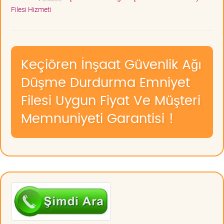
Filesi Hizmeti
Keçiören İnşaat Güvenlik Ağı
Düşme Durdurma Emniyet
Filesi Uygun Fiyat Ve Müşteri
Memnuniyeti Garantisi !