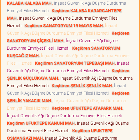
KALABA KALABA MAH.
İnşaat Güvenlik Ağı Düşme Durdurma
Emniyet Filesi Hizmeti
Keçiören KALABA KARARGAHTEPE
MAH.
İnşaat Güvenlik Ağı Düşme Durdurma Emniyet Filesi
Hizmeti
Keçiören SANATORYUM 19 MAYIS MAH.
İnşaat
Güvenlik Ağı Düşme Durdurma Emniyet Filesi Hizmeti
Keçiören
SANATORYUM ÇİÇEKLİ MAH.
İnşaat Güvenlik Ağı Düşme
Durdurma Emniyet Filesi Hizmeti
Keçiören SANATORYUM
KUŞCAĞIZ MAH.
İnşaat Güvenlik Ağı Düşme Durdurma Emniyet
Filesi Hizmeti
Keçiören SANATORYUM TEPEBAŞI MAH.
İnşaat
Güvenlik Ağı Düşme Durdurma Emniyet Filesi Hizmeti
Keçiören
ŞENLİK GÜÇLÜKAYA MAH.
İnşaat Güvenlik Ağı Düşme Durdurma
Emniyet Filesi Hizmeti
Keçiören ŞENLİK ŞENLİK MAH.
İnşaat
Güvenlik Ağı Düşme Durdurma Emniyet Filesi Hizmeti
Keçiören
ŞENLİK YAKACIK MAH.
İnşaat Güvenlik Ağı Düşme Durdurma
Emniyet Filesi Hizmeti
Keçiören UFUKTEPE ATAPARK MAH.
İnşaat Güvenlik Ağı Düşme Durdurma Emniyet Filesi Hizmeti
Keçiören UFUKTEPE KANUNİ MAH.
İnşaat Güvenlik Ağı Düşme
Durdurma Emniyet Filesi Hizmeti
Keçiören UFUKTEPE
OSMANGAZİ MAH.
İnşaat Güvenlik Ağı Düşme Durdurma