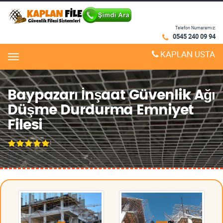
Telefon Numaramız:
0545 240 09 94
KAPLAN USTA
Menu
Baypazarı İnşaat Güvenlik Ağı
Düşme Durdurma Emniyet
Filesi