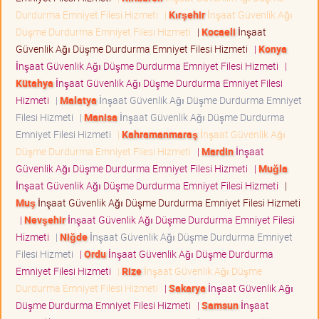
Durdurma Emniyet Filesi Hizmeti
|
Kırşehir
İnşaat Güvenlik Ağı
Düşme Durdurma Emniyet Filesi Hizmeti
|
Kocaeli
İnşaat
Güvenlik Ağı Düşme Durdurma Emniyet Filesi Hizmeti
|
Konya
İnşaat Güvenlik Ağı Düşme Durdurma Emniyet Filesi Hizmeti
|
Kütahya
İnşaat Güvenlik Ağı Düşme Durdurma Emniyet Filesi
Hizmeti
|
Malatya
İnşaat Güvenlik Ağı Düşme Durdurma Emniyet
Filesi Hizmeti
|
Manisa
İnşaat Güvenlik Ağı Düşme Durdurma
Emniyet Filesi Hizmeti
|
Kahramanmaraş
İnşaat Güvenlik Ağı
Düşme Durdurma Emniyet Filesi Hizmeti
|
Mardin
İnşaat
Güvenlik Ağı Düşme Durdurma Emniyet Filesi Hizmeti
|
Muğla
İnşaat Güvenlik Ağı Düşme Durdurma Emniyet Filesi Hizmeti
|
Muş
İnşaat Güvenlik Ağı Düşme Durdurma Emniyet Filesi Hizmeti
|
Nevşehir
İnşaat Güvenlik Ağı Düşme Durdurma Emniyet Filesi
Hizmeti
|
Niğde
İnşaat Güvenlik Ağı Düşme Durdurma Emniyet
Filesi Hizmeti
|
Ordu
İnşaat Güvenlik Ağı Düşme Durdurma
Emniyet Filesi Hizmeti
|
Rize
İnşaat Güvenlik Ağı Düşme
Durdurma Emniyet Filesi Hizmeti
|
Sakarya
İnşaat Güvenlik Ağı
Düşme Durdurma Emniyet Filesi Hizmeti
|
Samsun
İnşaat