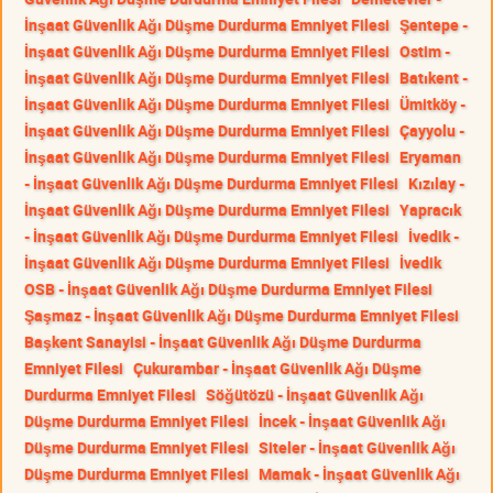
İnşaat Güvenlik Ağı Düşme Durdurma Emniyet Filesi
Şentepe -
İnşaat Güvenlik Ağı Düşme Durdurma Emniyet Filesi
Ostim -
İnşaat Güvenlik Ağı Düşme Durdurma Emniyet Filesi
Batıkent -
İnşaat Güvenlik Ağı Düşme Durdurma Emniyet Filesi
Ümitköy -
İnşaat Güvenlik Ağı Düşme Durdurma Emniyet Filesi
Çayyolu -
İnşaat Güvenlik Ağı Düşme Durdurma Emniyet Filesi
Eryaman
- İnşaat Güvenlik Ağı Düşme Durdurma Emniyet Filesi
Kızılay -
İnşaat Güvenlik Ağı Düşme Durdurma Emniyet Filesi
Yapracık
- İnşaat Güvenlik Ağı Düşme Durdurma Emniyet Filesi
İvedik -
İnşaat Güvenlik Ağı Düşme Durdurma Emniyet Filesi
İvedik
OSB - İnşaat Güvenlik Ağı Düşme Durdurma Emniyet Filesi
Şaşmaz - İnşaat Güvenlik Ağı Düşme Durdurma Emniyet Filesi
Başkent Sanayisi - İnşaat Güvenlik Ağı Düşme Durdurma
Emniyet Filesi
Çukurambar - İnşaat Güvenlik Ağı Düşme
Durdurma Emniyet Filesi
Söğütözü - İnşaat Güvenlik Ağı
Düşme Durdurma Emniyet Filesi
İncek - İnşaat Güvenlik Ağı
Düşme Durdurma Emniyet Filesi
Siteler - İnşaat Güvenlik Ağı
Düşme Durdurma Emniyet Filesi
Mamak - İnşaat Güvenlik Ağı