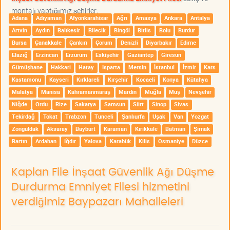
montajı yaptığımız şehirler;
Adana
Adıyaman
Afyonkarahisar
Ağrı
Amasya
Ankara
Antalya
Artvin
Aydın
Balıkesir
Bilecik
Bingöl
Bitlis
Bolu
Burdur
Bursa
Çanakkale
Çankırı
Çorum
Denizli
Diyarbakır
Edirne
Elazığ
Erzincan
Erzurum
Eskişehir
Gaziantep
Giresun
Gümüşhane
Hakkari
Hatay
Isparta
Mersin
İstanbul
İzmir
Kars
Kastamonu
Kayseri
Kırklareli
Kırşehir
Kocaeli
Konya
Kütahya
Malatya
Manisa
Kahramanmaraş
Mardin
Muğla
Muş
Nevşehir
Niğde
Ordu
Rize
Sakarya
Samsun
Siirt
Sinop
Sivas
Tekirdağ
Tokat
Trabzon
Tunceli
Şanlıurfa
Uşak
Van
Yozgat
Zonguldak
Aksaray
Bayburt
Karaman
Kırıkkale
Batman
Şırnak
Bartın
Ardahan
Iğdır
Yalova
Karabük
Kilis
Osmaniye
Düzce
Kaplan File İnşaat Güvenlik Ağı Düşme
Durdurma Emniyet Filesi hizmetini
verdiğimiz Baypazarı Mahalleleri