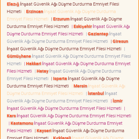
Elazığ
İnşaat Güvenlik Ağı Düşme Durdurma Emniyet Filesi
Hizmeti
|
Erzincan
İnşaat Güvenlik Ağı Düşme Durdurma
Emniyet Filesi Hizmeti
|
Erzurum
İnşaat Güvenlik Ağı Düşme
Durdurma Emniyet Filesi Hizmeti
|
Eskişehir
İnşaat Güvenlik Ağı
Düşme Durdurma Emniyet Filesi Hizmeti
|
Gaziantep
İnşaat
Güvenlik Ağı Düşme Durdurma Emniyet Filesi Hizmeti
|
Giresun
İnşaat Güvenlik Ağı Düşme Durdurma Emniyet Filesi Hizmeti
|
Gümüşhane
İnşaat Güvenlik Ağı Düşme Durdurma Emniyet Filesi
Hizmeti
|
Hakkari
İnşaat Güvenlik Ağı Düşme Durdurma Emniyet
Filesi Hizmeti
|
Hatay
İnşaat Güvenlik Ağı Düşme Durdurma
Emniyet Filesi Hizmeti
|
Isparta
İnşaat Güvenlik Ağı Düşme
Durdurma Emniyet Filesi Hizmeti
|
Mersin
İnşaat Güvenlik Ağı
Düşme Durdurma Emniyet Filesi Hizmeti
|
İstanbul
İnşaat
Güvenlik Ağı Düşme Durdurma Emniyet Filesi Hizmeti
|
İzmir
İnşaat Güvenlik Ağı Düşme Durdurma Emniyet Filesi Hizmeti
|
Kars
İnşaat Güvenlik Ağı Düşme Durdurma Emniyet Filesi Hizmeti
|
Kastamonu
İnşaat Güvenlik Ağı Düşme Durdurma Emniyet
Filesi Hizmeti
|
Kayseri
İnşaat Güvenlik Ağı Düşme Durdurma
Emniyet Filesi Hizmeti
|
Kırklareli
İnşaat Güvenlik Ağı Düşme