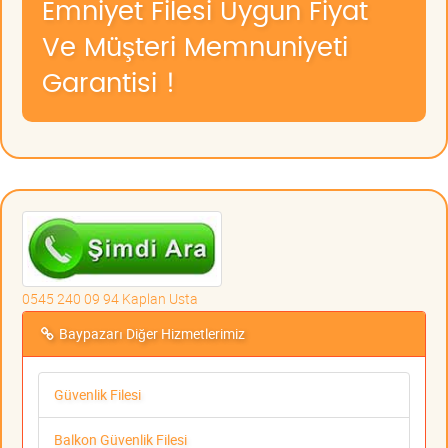
Emniyet Filesi Uygun Fiyat
Ve Müşteri Memnuniyeti
Garantisi !
0545 240 09 94 Kaplan Usta
Baypazarı Diğer Hizmetlerimiz
Güvenlik Filesi
Balkon Güvenlik Filesi