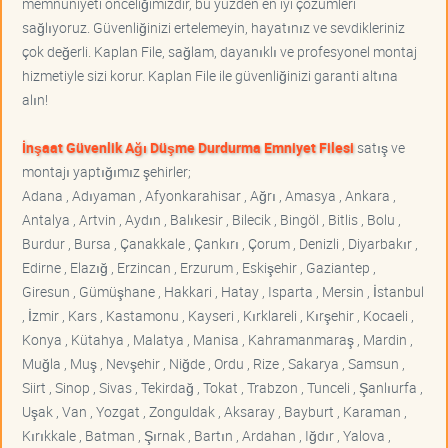
memnuniyeti önceliğimizdir, bu yüzden en iyi çözümleri
sağlıyoruz. Güvenliğinizi ertelemeyin, hayatınız ve sevdikleriniz
çok değerli. Kaplan File, sağlam, dayanıklı ve profesyonel montaj
hizmetiyle sizi korur. Kaplan File ile güvenliğinizi garanti altına
alın!
İnşaat Güvenlik Ağı Düşme Durdurma Emniyet Filesi
satış ve
montajı yaptığımız şehirler;
Adana , Adıyaman , Afyonkarahisar , Ağrı , Amasya , Ankara ,
Antalya , Artvin , Aydın , Balıkesir , Bilecik , Bingöl , Bitlis , Bolu ,
Burdur , Bursa , Çanakkale , Çankırı , Çorum , Denizli , Diyarbakır ,
Edirne , Elazığ , Erzincan , Erzurum , Eskişehir , Gaziantep ,
Giresun , Gümüşhane , Hakkari , Hatay , Isparta , Mersin , İstanbul
, İzmir , Kars , Kastamonu , Kayseri , Kırklareli , Kırşehir , Kocaeli ,
Konya , Kütahya , Malatya , Manisa , Kahramanmaraş , Mardin ,
Muğla , Muş , Nevşehir , Niğde , Ordu , Rize , Sakarya , Samsun ,
Siirt , Sinop , Sivas , Tekirdağ , Tokat , Trabzon , Tunceli , Şanlıurfa ,
Uşak , Van , Yozgat , Zonguldak , Aksaray , Bayburt , Karaman ,
Kırıkkale , Batman , Şırnak , Bartın , Ardahan , Iğdır , Yalova ,