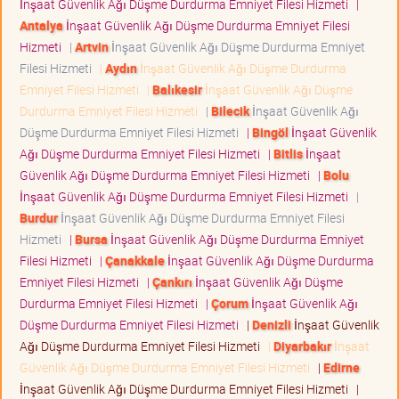
İnşaat Güvenlik Ağı Düşme Durdurma Emniyet Filesi Hizmeti
|
Antalya
İnşaat Güvenlik Ağı Düşme Durdurma Emniyet Filesi
Hizmeti
|
Artvin
İnşaat Güvenlik Ağı Düşme Durdurma Emniyet
Filesi Hizmeti
|
Aydın
İnşaat Güvenlik Ağı Düşme Durdurma
Emniyet Filesi Hizmeti
|
Balıkesir
İnşaat Güvenlik Ağı Düşme
Durdurma Emniyet Filesi Hizmeti
|
Bilecik
İnşaat Güvenlik Ağı
Düşme Durdurma Emniyet Filesi Hizmeti
|
Bingöl
İnşaat Güvenlik
Ağı Düşme Durdurma Emniyet Filesi Hizmeti
|
Bitlis
İnşaat
Güvenlik Ağı Düşme Durdurma Emniyet Filesi Hizmeti
|
Bolu
İnşaat Güvenlik Ağı Düşme Durdurma Emniyet Filesi Hizmeti
|
Burdur
İnşaat Güvenlik Ağı Düşme Durdurma Emniyet Filesi
Hizmeti
|
Bursa
İnşaat Güvenlik Ağı Düşme Durdurma Emniyet
Filesi Hizmeti
|
Çanakkale
İnşaat Güvenlik Ağı Düşme Durdurma
Emniyet Filesi Hizmeti
|
Çankırı
İnşaat Güvenlik Ağı Düşme
Durdurma Emniyet Filesi Hizmeti
|
Çorum
İnşaat Güvenlik Ağı
Düşme Durdurma Emniyet Filesi Hizmeti
|
Denizli
İnşaat Güvenlik
Ağı Düşme Durdurma Emniyet Filesi Hizmeti
|
Diyarbakır
İnşaat
Güvenlik Ağı Düşme Durdurma Emniyet Filesi Hizmeti
|
Edirne
İnşaat Güvenlik Ağı Düşme Durdurma Emniyet Filesi Hizmeti
|