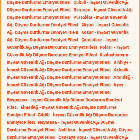
Düşme Durdurma Emniyet Filesi
Çubuk - İnşaat Güvenlik Ağı
Düşme Durdurma Emniyet Filesi
Beştepe - İnşaat Güvenlik Ağı
Düşme Durdurma Emniyet Filesi
Pursaklar - İnşaat Güvenlik
Ağı Düşme Durdurma Emniyet Filesi
Akyurt - İnşaat Güvenlik
Ağı Düşme Durdurma Emniyet Filesi
Kazan - İnşaat Güvenlik
Ağı Düşme Durdurma Emniyet Filesi
Çamlıdere - İnşaat
Güvenlik Ağı Düşme Durdurma Emniyet Filesi
Polatlı - İnşaat
Güvenlik Ağı Düşme Durdurma Emniyet Filesi
Kızılcahamam -
İnşaat Güvenlik Ağı Düşme Durdurma Emniyet Filesi
Sıhhiye -
İnşaat Güvenlik Ağı Düşme Durdurma Emniyet Filesi
Kalecik -
İnşaat Güvenlik Ağı Düşme Durdurma Emniyet Filesi
Altındağ -
İnşaat Güvenlik Ağı Düşme Durdurma Emniyet Filesi
Ayaş -
İnşaat Güvenlik Ağı Düşme Durdurma Emniyet Filesi
Baypazarı - İnşaat Güvenlik Ağı Düşme Durdurma Emniyet
Filesi
Elmadağ - İnşaat Güvenlik Ağı Düşme Durdurma
Emniyet Filesi
Güdül - İnşaat Güvenlik Ağı Düşme Durdurma
Emniyet Filesi
Haymana - İnşaat Güvenlik Ağı Düşme
Durdurma Emniyet Filesi
Nallıhan - İnşaat Güvenlik Ağı Düşme
Durdurma Emniyet Filesi
Çankaya Koru - İnşaat Güvenlik Ağı