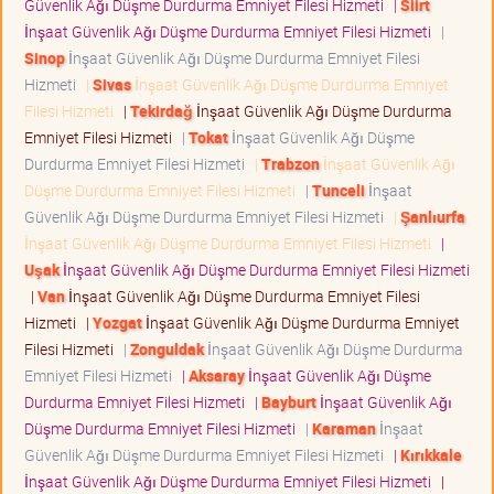
Güvenlik Ağı Düşme Durdurma Emniyet Filesi Hizmeti
|
Siirt
İnşaat Güvenlik Ağı Düşme Durdurma Emniyet Filesi Hizmeti
|
Sinop
İnşaat Güvenlik Ağı Düşme Durdurma Emniyet Filesi
Hizmeti
|
Sivas
İnşaat Güvenlik Ağı Düşme Durdurma Emniyet
Filesi Hizmeti
|
Tekirdağ
İnşaat Güvenlik Ağı Düşme Durdurma
Emniyet Filesi Hizmeti
|
Tokat
İnşaat Güvenlik Ağı Düşme
Durdurma Emniyet Filesi Hizmeti
|
Trabzon
İnşaat Güvenlik Ağı
Düşme Durdurma Emniyet Filesi Hizmeti
|
Tunceli
İnşaat
Güvenlik Ağı Düşme Durdurma Emniyet Filesi Hizmeti
|
Şanlıurfa
İnşaat Güvenlik Ağı Düşme Durdurma Emniyet Filesi Hizmeti
|
Uşak
İnşaat Güvenlik Ağı Düşme Durdurma Emniyet Filesi Hizmeti
|
Van
İnşaat Güvenlik Ağı Düşme Durdurma Emniyet Filesi
Hizmeti
|
Yozgat
İnşaat Güvenlik Ağı Düşme Durdurma Emniyet
Filesi Hizmeti
|
Zonguldak
İnşaat Güvenlik Ağı Düşme Durdurma
Emniyet Filesi Hizmeti
|
Aksaray
İnşaat Güvenlik Ağı Düşme
Durdurma Emniyet Filesi Hizmeti
|
Bayburt
İnşaat Güvenlik Ağı
Düşme Durdurma Emniyet Filesi Hizmeti
|
Karaman
İnşaat
Güvenlik Ağı Düşme Durdurma Emniyet Filesi Hizmeti
|
Kırıkkale
İnşaat Güvenlik Ağı Düşme Durdurma Emniyet Filesi Hizmeti
|