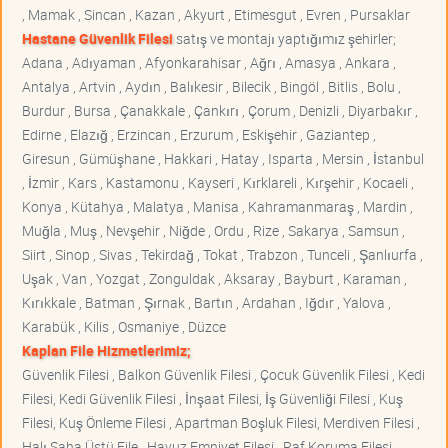
, Mamak , Sincan , Kazan , Akyurt , Etimesgut , Evren , Pursaklar
Hastane Güvenlik Filesi
satış ve montajı yaptığımız şehirler;
Adana , Adıyaman , Afyonkarahisar , Ağrı , Amasya , Ankara ,
Antalya , Artvin , Aydın , Balıkesir , Bilecik , Bingöl , Bitlis , Bolu ,
Burdur , Bursa , Çanakkale , Çankırı , Çorum , Denizli , Diyarbakır ,
Edirne , Elazığ , Erzincan , Erzurum , Eskişehir , Gaziantep ,
Giresun , Gümüşhane , Hakkari , Hatay , Isparta , Mersin , İstanbul
, İzmir , Kars , Kastamonu , Kayseri , Kırklareli , Kırşehir , Kocaeli ,
Konya , Kütahya , Malatya , Manisa , Kahramanmaraş , Mardin ,
Muğla , Muş , Nevşehir , Niğde , Ordu , Rize , Sakarya , Samsun ,
Siirt , Sinop , Sivas , Tekirdağ , Tokat , Trabzon , Tunceli , Şanlıurfa ,
Uşak , Van , Yozgat , Zonguldak , Aksaray , Bayburt , Karaman ,
Kırıkkale , Batman , Şırnak , Bartın , Ardahan , Iğdır , Yalova ,
Karabük , Kilis , Osmaniye , Düzce
Kaplan File Hizmetlerimiz;
Güvenlik Filesi , Balkon Güvenlik Filesi , Çocuk Güvenlik Filesi , Kedi
Filesi, Kedi Güvenlik Filesi , İnşaat Filesi, İş Güvenliği Filesi , Kuş
Filesi, Kuş Önleme Filesi , Apartman Boşluk Filesi, Merdiven Filesi ,
Halı Saha Üstü File , Havuz Emniyet Filesi , Raf Koruma Filesi ,