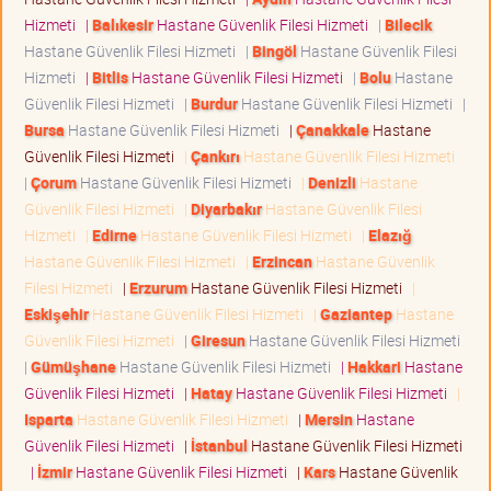
Hizmeti
|
Balıkesir
Hastane Güvenlik Filesi Hizmeti
|
Bilecik
Hastane Güvenlik Filesi Hizmeti
|
Bingöl
Hastane Güvenlik Filesi
Hizmeti
|
Bitlis
Hastane Güvenlik Filesi Hizmeti
|
Bolu
Hastane
Güvenlik Filesi Hizmeti
|
Burdur
Hastane Güvenlik Filesi Hizmeti
|
Bursa
Hastane Güvenlik Filesi Hizmeti
|
Çanakkale
Hastane
Güvenlik Filesi Hizmeti
|
Çankırı
Hastane Güvenlik Filesi Hizmeti
|
Çorum
Hastane Güvenlik Filesi Hizmeti
|
Denizli
Hastane
Güvenlik Filesi Hizmeti
|
Diyarbakır
Hastane Güvenlik Filesi
Hizmeti
|
Edirne
Hastane Güvenlik Filesi Hizmeti
|
Elazığ
Hastane Güvenlik Filesi Hizmeti
|
Erzincan
Hastane Güvenlik
Filesi Hizmeti
|
Erzurum
Hastane Güvenlik Filesi Hizmeti
|
Eskişehir
Hastane Güvenlik Filesi Hizmeti
|
Gaziantep
Hastane
Güvenlik Filesi Hizmeti
|
Giresun
Hastane Güvenlik Filesi Hizmeti
|
Gümüşhane
Hastane Güvenlik Filesi Hizmeti
|
Hakkari
Hastane
Güvenlik Filesi Hizmeti
|
Hatay
Hastane Güvenlik Filesi Hizmeti
|
Isparta
Hastane Güvenlik Filesi Hizmeti
|
Mersin
Hastane
Güvenlik Filesi Hizmeti
|
İstanbul
Hastane Güvenlik Filesi Hizmeti
|
İzmir
Hastane Güvenlik Filesi Hizmeti
|
Kars
Hastane Güvenlik