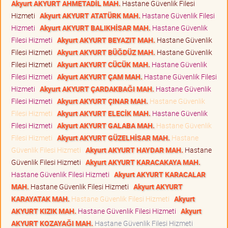
Akyurt AKYURT AHMETADİL MAH.
Hastane Güvenlik Filesi
Hizmeti
Akyurt AKYURT ATATÜRK MAH.
Hastane Güvenlik Filesi
Hizmeti
Akyurt AKYURT BALIKHİSAR MAH.
Hastane Güvenlik
Filesi Hizmeti
Akyurt AKYURT BEYAZIT MAH.
Hastane Güvenlik
Filesi Hizmeti
Akyurt AKYURT BÜĞDÜZ MAH.
Hastane Güvenlik
Filesi Hizmeti
Akyurt AKYURT CÜCÜK MAH.
Hastane Güvenlik
Filesi Hizmeti
Akyurt AKYURT ÇAM MAH.
Hastane Güvenlik Filesi
Hizmeti
Akyurt AKYURT ÇARDAKBAĞI MAH.
Hastane Güvenlik
Filesi Hizmeti
Akyurt AKYURT ÇINAR MAH.
Hastane Güvenlik
Filesi Hizmeti
Akyurt AKYURT ELECİK MAH.
Hastane Güvenlik
Filesi Hizmeti
Akyurt AKYURT GALABA MAH.
Hastane Güvenlik
Filesi Hizmeti
Akyurt AKYURT GÜZELHİSAR MAH.
Hastane
Güvenlik Filesi Hizmeti
Akyurt AKYURT HAYDAR MAH.
Hastane
Güvenlik Filesi Hizmeti
Akyurt AKYURT KARACAKAYA MAH.
Hastane Güvenlik Filesi Hizmeti
Akyurt AKYURT KARACALAR
MAH.
Hastane Güvenlik Filesi Hizmeti
Akyurt AKYURT
KARAYATAK MAH.
Hastane Güvenlik Filesi Hizmeti
Akyurt
AKYURT KIZIK MAH.
Hastane Güvenlik Filesi Hizmeti
Akyurt
AKYURT KOZAYAĞI MAH.
Hastane Güvenlik Filesi Hizmeti