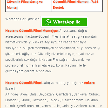
Güvenlik Filesi Satış ve
Güvenlik Filesi Hizmeti - 7/24
Montaj
Destek
Whatapp Görüşme için
Hastane Güvenlik Filesi Montajçısı
Arıyorsanız, doğru
adrestesiniz! Hastane Güvenlik Filesi imalatı, satışı ve montajı
hizmetlerimizle, yüksek kaliteyi uygun fiyat garantisiyle
sunuyoruz. Müşteri memnuniyeti önceliğimizdir, bu yüzden en iyi
çözümleri sağlıyoruz. Güvenliğinizi ertelemeyin, hayatınız ve
sevdikleriniz çok değerli. Kaplan File, sağlam, dayanıklı ve
profesyonel montaj hizmetiyle sizi korur. Kaplan File ile
güvenliğinizi garanti altına alın!
Hastane Güvenlik Filesi
satış ve montajı yaptığımız
Ankara
İlçeleri;
Altındağ , Ayaş , Bala , Beypazarı , Çamlıdere , Çankaya , Çubuk ,
Elmadağ , Güdül , Haymana , Kalecik , Kızılcahamam , Nallıhan ,
Polatlı , Şereflikoçhisar , Yenimahalle , Gölbaşı / Ankara , Keçiören