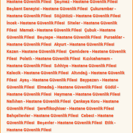
Hastane Güvenlik Filesi
Şaşmaz - Hastane Güvenlik Filesi
Başkent Sanayisi - Hastane Güvenlik Filesi
Çukurambar -
Hastane Güvenlik Filesi
Söğütözü - Hastane Güvenlik Filesi
İncek - Hastane Güvenlik Filesi
Siteler - Hastane Güvenlik
Filesi
Mamak - Hastane Güvenlik Filesi
Çubuk - Hastane
Güvenlik Filesi
Beştepe - Hastane Güvenlik Filesi
Pursaklar -
Hastane Güvenlik Filesi
Akyurt - Hastane Güvenlik Filesi
Kazan - Hastane Güvenlik Filesi
Çamlıdere - Hastane Güvenlik
Filesi
Polatlı - Hastane Güvenlik Filesi
Kızılcahamam -
Hastane Güvenlik Filesi
Sıhhiye - Hastane Güvenlik Filesi
Kalecik - Hastane Güvenlik Filesi
Altındağ - Hastane Güvenlik
Filesi
Ayaş - Hastane Güvenlik Filesi
Baypazarı - Hastane
Güvenlik Filesi
Elmadağ - Hastane Güvenlik Filesi
Güdül -
Hastane Güvenlik Filesi
Haymana - Hastane Güvenlik Filesi
Nallıhan - Hastane Güvenlik Filesi
Çankaya Koru - Hastane
Güvenlik Filesi
Şereflikoçhisar - Hastane Güvenlik Filesi
Bahçelievler - Hastane Güvenlik Filesi
Cebeci - Hastane
Güvenlik Filesi
Beşevler - Hastane Güvenlik Filesi
Etlik -
Hastane Güvenlik Filesi