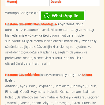
Montaj
Destek
Whatapp Görüşme için
Hastane Güvenlik Filesi Montajçısı
Arıyorsanız, doğru
adrestesiniz! Hastane Güvenlik Filesi imalatı, satışı ve montajı
hizmetlerimizle, yüksek kaliteyi uygun fiyat garantisiyle
sunuyoruz. Müşteri memnuniyeti önceliğimizdir, bu yüzden en iyi
çözümleri sağlıyoruz. Güvenliğinizi ertelemeyin, hayatınız ve
sevdikleriniz çok değerli. Kaplan File, sağlam, dayanıklı ve
profesyonel montaj hizmetiyle sizi korur. Kaplan File ile
güvenliğinizi garanti altına alın!
Hastane Güvenlik Filesi
satış ve montajı yaptığımız
Ankara
İlçeleri;
Altındağ , Ayaş , Bala , Beypazarı , Çamlıdere , Çankaya , Çubuk ,
Elmadağ , Güdül , Haymana , Kalecik , Kızılcahamam , Nallıhan ,
Polatlı , Şereflikoçhisar , Yenimahalle , Gölbaşı / Ankara , Keçiören
, Mamak , Sincan , Kazan , Akyurt , Etimesgut , Evren , Pursaklar