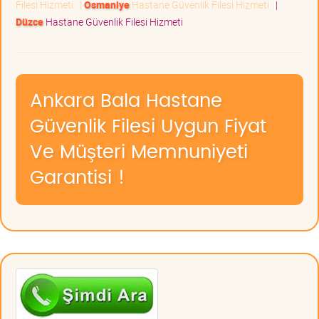
Filesi Hizmeti
|
Osmaniye
Hastane Güvenlik Filesi Hizmeti
|
Düzce
Hastane Güvenlik Filesi Hizmeti
Ankara Bala Hastane
Güvenlik Filesi Uygun Fiyat
Ve Müşteri Memnuniyeti
Garantisi !