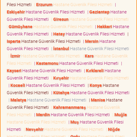
Filesi Hizmeti
|
Erzurum
Hastane Güvenlik Filesi Hizmeti
|
Eskişehir
Hastane Güvenlik Filesi Hizmeti
|
Gaziantep
Hastane
Güvenlik Filesi Hizmeti
|
Giresun
Hastane Güvenlik Filesi Hizmeti
|
Gümüşhane
Hastane Güvenlik Filesi Hizmeti
|
Hakkari
Hastane
Güvenlik Filesi Hizmeti
|
Hatay
Hastane Güvenlik Filesi Hizmeti
|
Isparta
Hastane Güvenlik Filesi Hizmeti
|
Mersin
Hastane
Güvenlik Filesi Hizmeti
|
İstanbul
Hastane Güvenlik Filesi Hizmeti
|
İzmir
Hastane Güvenlik Filesi Hizmeti
|
Kars
Hastane Güvenlik
Filesi Hizmeti
|
Kastamonu
Hastane Güvenlik Filesi Hizmeti
|
Kayseri
Hastane Güvenlik Filesi Hizmeti
|
Kırklareli
Hastane
Güvenlik Filesi Hizmeti
|
Kırşehir
Hastane Güvenlik Filesi Hizmeti
|
Kocaeli
Hastane Güvenlik Filesi Hizmeti
|
Konya
Hastane
Güvenlik Filesi Hizmeti
|
Kütahya
Hastane Güvenlik Filesi Hizmeti
|
Malatya
Hastane Güvenlik Filesi Hizmeti
|
Manisa
Hastane
Güvenlik Filesi Hizmeti
|
Kahramanmaraş
Hastane Güvenlik
Filesi Hizmeti
|
Mardin
Hastane Güvenlik Filesi Hizmeti
|
Muğla
Hastane Güvenlik Filesi Hizmeti
|
Muş
Hastane Güvenlik Filesi
Hizmeti
|
Nevşehir
Hastane Güvenlik Filesi Hizmeti
|
Niğde
Hastane Güvenlik Filesi Hizmeti
|
Ordu
Hastane Güvenlik Filesi