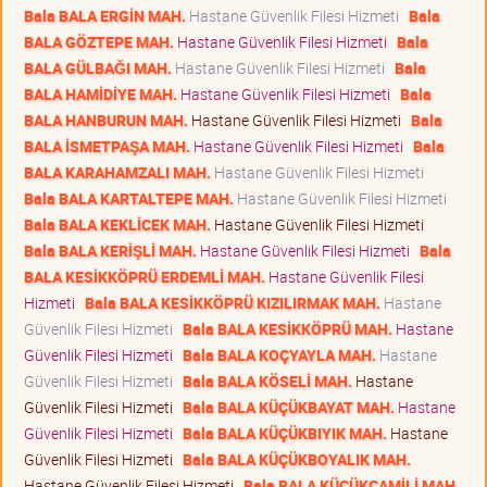
Bala BALA ERGİN MAH.
Hastane Güvenlik Filesi Hizmeti
Bala
BALA GÖZTEPE MAH.
Hastane Güvenlik Filesi Hizmeti
Bala
BALA GÜLBAĞI MAH.
Hastane Güvenlik Filesi Hizmeti
Bala
BALA HAMİDİYE MAH.
Hastane Güvenlik Filesi Hizmeti
Bala
BALA HANBURUN MAH.
Hastane Güvenlik Filesi Hizmeti
Bala
BALA İSMETPAŞA MAH.
Hastane Güvenlik Filesi Hizmeti
Bala
BALA KARAHAMZALI MAH.
Hastane Güvenlik Filesi Hizmeti
Bala BALA KARTALTEPE MAH.
Hastane Güvenlik Filesi Hizmeti
Bala BALA KEKLİCEK MAH.
Hastane Güvenlik Filesi Hizmeti
Bala BALA KERİŞLİ MAH.
Hastane Güvenlik Filesi Hizmeti
Bala
BALA KESİKKÖPRÜ ERDEMLİ MAH.
Hastane Güvenlik Filesi
Hizmeti
Bala BALA KESİKKÖPRÜ KIZILIRMAK MAH.
Hastane
Güvenlik Filesi Hizmeti
Bala BALA KESİKKÖPRÜ MAH.
Hastane
Güvenlik Filesi Hizmeti
Bala BALA KOÇYAYLA MAH.
Hastane
Güvenlik Filesi Hizmeti
Bala BALA KÖSELİ MAH.
Hastane
Güvenlik Filesi Hizmeti
Bala BALA KÜÇÜKBAYAT MAH.
Hastane
Güvenlik Filesi Hizmeti
Bala BALA KÜÇÜKBIYIK MAH.
Hastane
Güvenlik Filesi Hizmeti
Bala BALA KÜÇÜKBOYALIK MAH.
Hastane Güvenlik Filesi Hizmeti
Bala BALA KÜÇÜKCAMİLİ MAH.