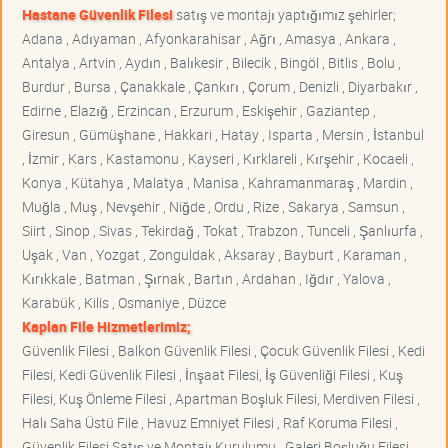
Hastane Güvenlik Filesi
satış ve montajı yaptığımız şehirler;
Adana , Adıyaman , Afyonkarahisar , Ağrı , Amasya , Ankara ,
Antalya , Artvin , Aydın , Balıkesir , Bilecik , Bingöl , Bitlis , Bolu ,
Burdur , Bursa , Çanakkale , Çankırı , Çorum , Denizli , Diyarbakır ,
Edirne , Elazığ , Erzincan , Erzurum , Eskişehir , Gaziantep ,
Giresun , Gümüşhane , Hakkari , Hatay , Isparta , Mersin , İstanbul
, İzmir , Kars , Kastamonu , Kayseri , Kırklareli , Kırşehir , Kocaeli ,
Konya , Kütahya , Malatya , Manisa , Kahramanmaraş , Mardin ,
Muğla , Muş , Nevşehir , Niğde , Ordu , Rize , Sakarya , Samsun ,
Siirt , Sinop , Sivas , Tekirdağ , Tokat , Trabzon , Tunceli , Şanlıurfa ,
Uşak , Van , Yozgat , Zonguldak , Aksaray , Bayburt , Karaman ,
Kırıkkale , Batman , Şırnak , Bartın , Ardahan , Iğdır , Yalova ,
Karabük , Kilis , Osmaniye , Düzce
Kaplan File Hizmetlerimiz;
Güvenlik Filesi , Balkon Güvenlik Filesi , Çocuk Güvenlik Filesi , Kedi
Filesi, Kedi Güvenlik Filesi , İnşaat Filesi, İş Güvenliği Filesi , Kuş
Filesi, Kuş Önleme Filesi , Apartman Boşluk Filesi, Merdiven Filesi ,
Halı Saha Üstü File , Havuz Emniyet Filesi , Raf Koruma Filesi ,
Güvenlik Filesi Satış ve Montajı Kurulumu , Galeri Boşluğu Filesi ,