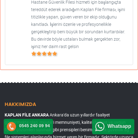
Hastane Güvenlik Filesi hizmeti için başlangıçta
tereddüt ederek aradığım Kaplan File firması, işini
titizlikle yapan, güven veren bir ekip olduğunu
kanıtladı. İşlerini özenle ve profesyonellikle
gerçekleştirip beni büyük bir sorundan kurtardılar.
Bu devirde böyle ustaları bulmak gerçekten zor,
işiniz her daim rast gelsin
HAKKIMIZDA
KAPLAN FİLE ANKARA
Ankara'da uzun yıllardır faaliyet
göstermekte olan, müşteri memnuniyeti, kaliteli hizmet ve uygun
0545 240 09 94
Whatsapp
fiyatlı çözümleri sunmak gibi prensipleri benimseyerek güvenlik ağ
file sistemleri alanlarında hizmet veren bir firmadır. Sektörde uzunca