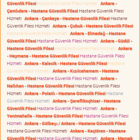
Güvenlik Filesi
Hastane Güvenlik Filesi Hizmeti
Ankara -
Çamlıdere - Hastane Güvenlik Filesi
Hastane Güvenlik Filesi
Hizmeti
Ankara - Çankaya - Hastane Güvenlik Filesi
Hastane
Güvenlik Filesi Hizmeti
Ankara - Çubuk - Hastane Güvenlik Filesi
Hastane Güvenlik Filesi Hizmeti
Ankara - Elmadağ - Hastane
Güvenlik Filesi
Hastane Güvenlik Filesi Hizmeti
Ankara - Güdül -
Hastane Güvenlik Filesi
Hastane Güvenlik Filesi Hizmeti
Ankara
- Haymana - Hastane Güvenlik Filesi
Hastane Güvenlik Filesi
Hizmeti
Ankara - Kalecik - Hastane Güvenlik Filesi
Hastane
Güvenlik Filesi Hizmeti
Ankara - Kızılcahamam - Hastane
Güvenlik Filesi
Hastane Güvenlik Filesi Hizmeti
Ankara -
Nallıhan - Hastane Güvenlik Filesi
Hastane Güvenlik Filesi
Hizmeti
Ankara - Polatlı - Hastane Güvenlik Filesi
Hastane
Güvenlik Filesi Hizmeti
Ankara - Şereflikoçhisar - Hastane
Güvenlik Filesi
Hastane Güvenlik Filesi Hizmeti
Ankara -
Yenimahalle - Hastane Güvenlik Filesi
Hastane Güvenlik Filesi
Hizmeti
Ankara - Gölbaşı / Ankara - Hastane Güvenlik Filesi
Hastane Güvenlik Filesi Hizmeti
Ankara - Keçiören - Hastane
Güvenlik Filesi
Hastane Güvenlik Filesi Hizmeti
Ankara - Mamak