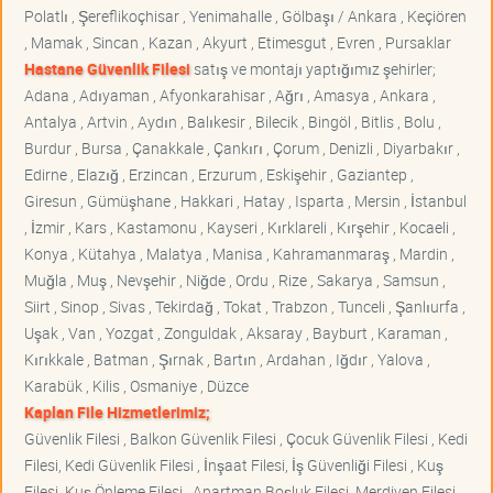
Polatlı , Şereflikoçhisar , Yenimahalle , Gölbaşı / Ankara , Keçiören
, Mamak , Sincan , Kazan , Akyurt , Etimesgut , Evren , Pursaklar
Hastane Güvenlik Filesi
satış ve montajı yaptığımız şehirler;
Adana , Adıyaman , Afyonkarahisar , Ağrı , Amasya , Ankara ,
Antalya , Artvin , Aydın , Balıkesir , Bilecik , Bingöl , Bitlis , Bolu ,
Burdur , Bursa , Çanakkale , Çankırı , Çorum , Denizli , Diyarbakır ,
Edirne , Elazığ , Erzincan , Erzurum , Eskişehir , Gaziantep ,
Giresun , Gümüşhane , Hakkari , Hatay , Isparta , Mersin , İstanbul
, İzmir , Kars , Kastamonu , Kayseri , Kırklareli , Kırşehir , Kocaeli ,
Konya , Kütahya , Malatya , Manisa , Kahramanmaraş , Mardin ,
Muğla , Muş , Nevşehir , Niğde , Ordu , Rize , Sakarya , Samsun ,
Siirt , Sinop , Sivas , Tekirdağ , Tokat , Trabzon , Tunceli , Şanlıurfa ,
Uşak , Van , Yozgat , Zonguldak , Aksaray , Bayburt , Karaman ,
Kırıkkale , Batman , Şırnak , Bartın , Ardahan , Iğdır , Yalova ,
Karabük , Kilis , Osmaniye , Düzce
Kaplan File Hizmetlerimiz;
Güvenlik Filesi , Balkon Güvenlik Filesi , Çocuk Güvenlik Filesi , Kedi
Filesi, Kedi Güvenlik Filesi , İnşaat Filesi, İş Güvenliği Filesi , Kuş
Filesi, Kuş Önleme Filesi , Apartman Boşluk Filesi, Merdiven Filesi ,