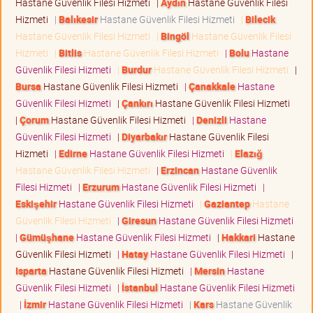
Hastane Güvenlik Filesi Hizmeti
|
Aydın
Hastane Güvenlik Filesi
Hizmeti
|
Balıkesir
Hastane Güvenlik Filesi Hizmeti
|
Bilecik
Hastane Güvenlik Filesi Hizmeti
|
Bingöl
Hastane Güvenlik Filesi
Hizmeti
|
Bitlis
Hastane Güvenlik Filesi Hizmeti
|
Bolu
Hastane
Güvenlik Filesi Hizmeti
|
Burdur
Hastane Güvenlik Filesi Hizmeti
|
Bursa
Hastane Güvenlik Filesi Hizmeti
|
Çanakkale
Hastane
Güvenlik Filesi Hizmeti
|
Çankırı
Hastane Güvenlik Filesi Hizmeti
|
Çorum
Hastane Güvenlik Filesi Hizmeti
|
Denizli
Hastane
Güvenlik Filesi Hizmeti
|
Diyarbakır
Hastane Güvenlik Filesi
Hizmeti
|
Edirne
Hastane Güvenlik Filesi Hizmeti
|
Elazığ
Hastane Güvenlik Filesi Hizmeti
|
Erzincan
Hastane Güvenlik
Filesi Hizmeti
|
Erzurum
Hastane Güvenlik Filesi Hizmeti
|
Eskişehir
Hastane Güvenlik Filesi Hizmeti
|
Gaziantep
Hastane
Güvenlik Filesi Hizmeti
|
Giresun
Hastane Güvenlik Filesi Hizmeti
|
Gümüşhane
Hastane Güvenlik Filesi Hizmeti
|
Hakkari
Hastane
Güvenlik Filesi Hizmeti
|
Hatay
Hastane Güvenlik Filesi Hizmeti
|
Isparta
Hastane Güvenlik Filesi Hizmeti
|
Mersin
Hastane
Güvenlik Filesi Hizmeti
|
İstanbul
Hastane Güvenlik Filesi Hizmeti
|
İzmir
Hastane Güvenlik Filesi Hizmeti
|
Kars
Hastane Güvenlik