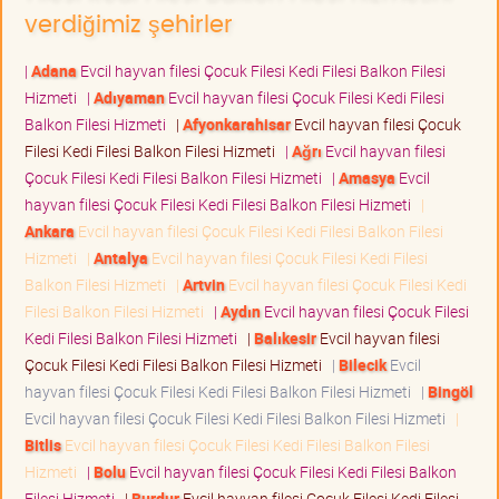
verdiğimiz şehirler
|
Adana
Evcil hayvan filesi Çocuk Filesi Kedi Filesi Balkon Filesi
Hizmeti
|
Adıyaman
Evcil hayvan filesi Çocuk Filesi Kedi Filesi
Balkon Filesi Hizmeti
|
Afyonkarahisar
Evcil hayvan filesi Çocuk
Filesi Kedi Filesi Balkon Filesi Hizmeti
|
Ağrı
Evcil hayvan filesi
Çocuk Filesi Kedi Filesi Balkon Filesi Hizmeti
|
Amasya
Evcil
hayvan filesi Çocuk Filesi Kedi Filesi Balkon Filesi Hizmeti
|
Ankara
Evcil hayvan filesi Çocuk Filesi Kedi Filesi Balkon Filesi
Hizmeti
|
Antalya
Evcil hayvan filesi Çocuk Filesi Kedi Filesi
Balkon Filesi Hizmeti
|
Artvin
Evcil hayvan filesi Çocuk Filesi Kedi
Filesi Balkon Filesi Hizmeti
|
Aydın
Evcil hayvan filesi Çocuk Filesi
Kedi Filesi Balkon Filesi Hizmeti
|
Balıkesir
Evcil hayvan filesi
Çocuk Filesi Kedi Filesi Balkon Filesi Hizmeti
|
Bilecik
Evcil
hayvan filesi Çocuk Filesi Kedi Filesi Balkon Filesi Hizmeti
|
Bingöl
Evcil hayvan filesi Çocuk Filesi Kedi Filesi Balkon Filesi Hizmeti
|
Bitlis
Evcil hayvan filesi Çocuk Filesi Kedi Filesi Balkon Filesi
Hizmeti
|
Bolu
Evcil hayvan filesi Çocuk Filesi Kedi Filesi Balkon
Filesi Hizmeti
|
Burdur
Evcil hayvan filesi Çocuk Filesi Kedi Filesi