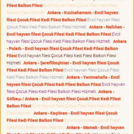
Filesi Balkon Filesi
Evcil hayvan filesi Çocuk Filesi Kedi Filesi
Balkon Filesi Hizmeti
Ankara - Kızılcahamam - Evcil hayvan
filesi Çocuk Filesi Kedi Filesi Balkon Filesi
Evcil hayvan filesi
Çocuk Filesi Kedi Filesi Balkon Filesi Hizmeti
Ankara - Nallıhan -
Evcil hayvan filesi Çocuk Filesi Kedi Filesi Balkon Filesi
Evcil
hayvan filesi Çocuk Filesi Kedi Filesi Balkon Filesi Hizmeti
Ankara
- Polatlı - Evcil hayvan filesi Çocuk Filesi Kedi Filesi Balkon
Filesi
Evcil hayvan filesi Çocuk Filesi Kedi Filesi Balkon Filesi
Hizmeti
Ankara - Şereflikoçhisar - Evcil hayvan filesi Çocuk
Filesi Kedi Filesi Balkon Filesi
Evcil hayvan filesi Çocuk Filesi
Kedi Filesi Balkon Filesi Hizmeti
Ankara - Yenimahalle - Evcil
hayvan filesi Çocuk Filesi Kedi Filesi Balkon Filesi
Evcil hayvan
filesi Çocuk Filesi Kedi Filesi Balkon Filesi Hizmeti
Ankara -
Gölbaşı / Ankara - Evcil hayvan filesi Çocuk Filesi Kedi Filesi
Balkon Filesi
Evcil hayvan filesi Çocuk Filesi Kedi Filesi Balkon
Filesi Hizmeti
Ankara - Keçiören - Evcil hayvan filesi Çocuk
Filesi Kedi Filesi Balkon Filesi
Evcil hayvan filesi Çocuk Filesi
Kedi Filesi Balkon Filesi Hizmeti
Ankara - Mamak - Evcil hayvan