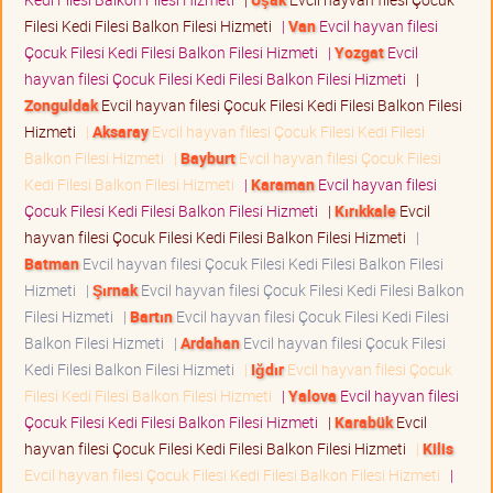
Filesi Kedi Filesi Balkon Filesi Hizmeti
|
Van
Evcil hayvan filesi
Çocuk Filesi Kedi Filesi Balkon Filesi Hizmeti
|
Yozgat
Evcil
hayvan filesi Çocuk Filesi Kedi Filesi Balkon Filesi Hizmeti
|
Zonguldak
Evcil hayvan filesi Çocuk Filesi Kedi Filesi Balkon Filesi
Hizmeti
|
Aksaray
Evcil hayvan filesi Çocuk Filesi Kedi Filesi
Balkon Filesi Hizmeti
|
Bayburt
Evcil hayvan filesi Çocuk Filesi
Kedi Filesi Balkon Filesi Hizmeti
|
Karaman
Evcil hayvan filesi
Çocuk Filesi Kedi Filesi Balkon Filesi Hizmeti
|
Kırıkkale
Evcil
hayvan filesi Çocuk Filesi Kedi Filesi Balkon Filesi Hizmeti
|
Batman
Evcil hayvan filesi Çocuk Filesi Kedi Filesi Balkon Filesi
Hizmeti
|
Şırnak
Evcil hayvan filesi Çocuk Filesi Kedi Filesi Balkon
Filesi Hizmeti
|
Bartın
Evcil hayvan filesi Çocuk Filesi Kedi Filesi
Balkon Filesi Hizmeti
|
Ardahan
Evcil hayvan filesi Çocuk Filesi
Kedi Filesi Balkon Filesi Hizmeti
|
Iğdır
Evcil hayvan filesi Çocuk
Filesi Kedi Filesi Balkon Filesi Hizmeti
|
Yalova
Evcil hayvan filesi
Çocuk Filesi Kedi Filesi Balkon Filesi Hizmeti
|
Karabük
Evcil
hayvan filesi Çocuk Filesi Kedi Filesi Balkon Filesi Hizmeti
|
Kilis
Evcil hayvan filesi Çocuk Filesi Kedi Filesi Balkon Filesi Hizmeti
|