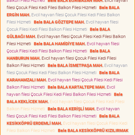
Balkon Filesi Hizmeti
Bala BALA EĞRİBASAN MAH.
Evcil hayvan
filesi Çocuk Filesi Kedi Filesi Balkon Filesi Hizmeti
Bala BALA
ERGİN MAH.
Evcil hayvan filesi Çocuk Filesi Kedi Filesi Balkon
Filesi Hizmeti
Bala BALA GÖZTEPE MAH.
Evcil hayvan filesi
Çocuk Filesi Kedi Filesi Balkon Filesi Hizmeti
Bala BALA
GÜLBAĞI MAH.
Evcil hayvan filesi Çocuk Filesi Kedi Filesi Balkon
Filesi Hizmeti
Bala BALA HAMİDİYE MAH.
Evcil hayvan filesi
Çocuk Filesi Kedi Filesi Balkon Filesi Hizmeti
Bala BALA
HANBURUN MAH.
Evcil hayvan filesi Çocuk Filesi Kedi Filesi
Balkon Filesi Hizmeti
Bala BALA İSMETPAŞA MAH.
Evcil hayvan
filesi Çocuk Filesi Kedi Filesi Balkon Filesi Hizmeti
Bala BALA
KARAHAMZALI MAH.
Evcil hayvan filesi Çocuk Filesi Kedi Filesi
Balkon Filesi Hizmeti
Bala BALA KARTALTEPE MAH.
Evcil
hayvan filesi Çocuk Filesi Kedi Filesi Balkon Filesi Hizmeti
Bala
BALA KEKLİCEK MAH.
Evcil hayvan filesi Çocuk Filesi Kedi Filesi
Balkon Filesi Hizmeti
Bala BALA KERİŞLİ MAH.
Evcil hayvan
filesi Çocuk Filesi Kedi Filesi Balkon Filesi Hizmeti
Bala BALA
KESİKKÖPRÜ ERDEMLİ MAH.
Evcil hayvan filesi Çocuk Filesi Kedi
Filesi Balkon Filesi Hizmeti
Bala BALA KESİKKÖPRÜ KIZILIRMAK