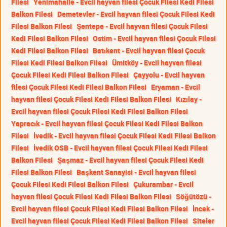
Filesi
Yenimahalle - Evcil hayvan filesi Çocuk Filesi Kedi Filesi
Balkon Filesi
Demetevler - Evcil hayvan filesi Çocuk Filesi Kedi
Filesi Balkon Filesi
Şentepe - Evcil hayvan filesi Çocuk Filesi
Kedi Filesi Balkon Filesi
Ostim - Evcil hayvan filesi Çocuk Filesi
Kedi Filesi Balkon Filesi
Batıkent - Evcil hayvan filesi Çocuk
Filesi Kedi Filesi Balkon Filesi
Ümitköy - Evcil hayvan filesi
Çocuk Filesi Kedi Filesi Balkon Filesi
Çayyolu - Evcil hayvan
filesi Çocuk Filesi Kedi Filesi Balkon Filesi
Eryaman - Evcil
hayvan filesi Çocuk Filesi Kedi Filesi Balkon Filesi
Kızılay -
Evcil hayvan filesi Çocuk Filesi Kedi Filesi Balkon Filesi
Yapracık - Evcil hayvan filesi Çocuk Filesi Kedi Filesi Balkon
Filesi
İvedik - Evcil hayvan filesi Çocuk Filesi Kedi Filesi Balkon
Filesi
İvedik OSB - Evcil hayvan filesi Çocuk Filesi Kedi Filesi
Balkon Filesi
Şaşmaz - Evcil hayvan filesi Çocuk Filesi Kedi
Filesi Balkon Filesi
Başkent Sanayisi - Evcil hayvan filesi
Çocuk Filesi Kedi Filesi Balkon Filesi
Çukurambar - Evcil
hayvan filesi Çocuk Filesi Kedi Filesi Balkon Filesi
Söğütözü -
Evcil hayvan filesi Çocuk Filesi Kedi Filesi Balkon Filesi
İncek -
Evcil hayvan filesi Çocuk Filesi Kedi Filesi Balkon Filesi
Siteler