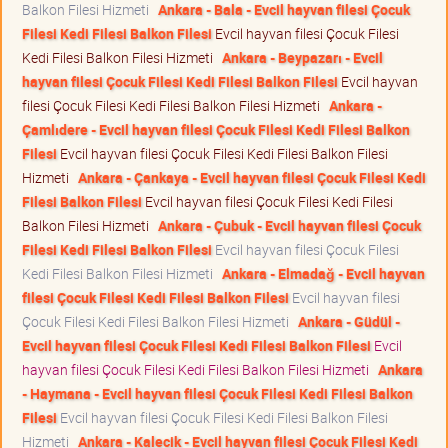
Balkon Filesi Hizmeti
Ankara - Bala - Evcil hayvan filesi Çocuk
Filesi Kedi Filesi Balkon Filesi
Evcil hayvan filesi Çocuk Filesi
Kedi Filesi Balkon Filesi Hizmeti
Ankara - Beypazarı - Evcil
hayvan filesi Çocuk Filesi Kedi Filesi Balkon Filesi
Evcil hayvan
filesi Çocuk Filesi Kedi Filesi Balkon Filesi Hizmeti
Ankara -
Çamlıdere - Evcil hayvan filesi Çocuk Filesi Kedi Filesi Balkon
Filesi
Evcil hayvan filesi Çocuk Filesi Kedi Filesi Balkon Filesi
Hizmeti
Ankara - Çankaya - Evcil hayvan filesi Çocuk Filesi Kedi
Filesi Balkon Filesi
Evcil hayvan filesi Çocuk Filesi Kedi Filesi
Balkon Filesi Hizmeti
Ankara - Çubuk - Evcil hayvan filesi Çocuk
Filesi Kedi Filesi Balkon Filesi
Evcil hayvan filesi Çocuk Filesi
Kedi Filesi Balkon Filesi Hizmeti
Ankara - Elmadağ - Evcil hayvan
filesi Çocuk Filesi Kedi Filesi Balkon Filesi
Evcil hayvan filesi
Çocuk Filesi Kedi Filesi Balkon Filesi Hizmeti
Ankara - Güdül -
Evcil hayvan filesi Çocuk Filesi Kedi Filesi Balkon Filesi
Evcil
hayvan filesi Çocuk Filesi Kedi Filesi Balkon Filesi Hizmeti
Ankara
- Haymana - Evcil hayvan filesi Çocuk Filesi Kedi Filesi Balkon
Filesi
Evcil hayvan filesi Çocuk Filesi Kedi Filesi Balkon Filesi
Hizmeti
Ankara - Kalecik - Evcil hayvan filesi Çocuk Filesi Kedi