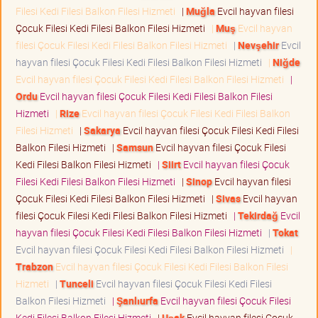
Filesi Kedi Filesi Balkon Filesi Hizmeti
|
Muğla
Evcil hayvan filesi
Çocuk Filesi Kedi Filesi Balkon Filesi Hizmeti
|
Muş
Evcil hayvan
filesi Çocuk Filesi Kedi Filesi Balkon Filesi Hizmeti
|
Nevşehir
Evcil
hayvan filesi Çocuk Filesi Kedi Filesi Balkon Filesi Hizmeti
|
Niğde
Evcil hayvan filesi Çocuk Filesi Kedi Filesi Balkon Filesi Hizmeti
|
Ordu
Evcil hayvan filesi Çocuk Filesi Kedi Filesi Balkon Filesi
Hizmeti
|
Rize
Evcil hayvan filesi Çocuk Filesi Kedi Filesi Balkon
Filesi Hizmeti
|
Sakarya
Evcil hayvan filesi Çocuk Filesi Kedi Filesi
Balkon Filesi Hizmeti
|
Samsun
Evcil hayvan filesi Çocuk Filesi
Kedi Filesi Balkon Filesi Hizmeti
|
Siirt
Evcil hayvan filesi Çocuk
Filesi Kedi Filesi Balkon Filesi Hizmeti
|
Sinop
Evcil hayvan filesi
Çocuk Filesi Kedi Filesi Balkon Filesi Hizmeti
|
Sivas
Evcil hayvan
filesi Çocuk Filesi Kedi Filesi Balkon Filesi Hizmeti
|
Tekirdağ
Evcil
hayvan filesi Çocuk Filesi Kedi Filesi Balkon Filesi Hizmeti
|
Tokat
Evcil hayvan filesi Çocuk Filesi Kedi Filesi Balkon Filesi Hizmeti
|
Trabzon
Evcil hayvan filesi Çocuk Filesi Kedi Filesi Balkon Filesi
Hizmeti
|
Tunceli
Evcil hayvan filesi Çocuk Filesi Kedi Filesi
Balkon Filesi Hizmeti
|
Şanlıurfa
Evcil hayvan filesi Çocuk Filesi
Kedi Filesi Balkon Filesi Hizmeti
|
Uşak
Evcil hayvan filesi Çocuk