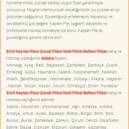
hizmetlerimizle, yüksek kaliteyi uygun fiyat garantisiyle
sunuyoruz. Müşteri memnuniyeti önceliğimizdir, bu yüzden en iyi
çözümleri sağlıyoruz. Güvenliğinizi ertelemeyin, hayatınız ve
sevdikleriniz çok değerli. Kaplan File, sağlam, dayanıklı ve
profesyonel montaj hizmetiyle sizi korur. Kaplan File ile
güvenliğinizi garanti altına alın!
Evcil hayvan filesi Çocuk Filesi Kedi Filesi Balkon Filesi
satış ve
montajı yaptığımız
Ankara
İlçeleri;
Altındağ , Ayaş , Bala , Beypazarı , Çamlıdere , Çankaya , Çubuk ,
Elmadağ , Güdül , Haymana , Kalecik , Kızılcahamam , Nallıhan ,
Polatlı , Şereflikoçhisar , Yenimahalle , Gölbaşı / Ankara , Keçiören
, Mamak , Sincan , Kazan , Akyurt , Etimesgut , Evren , Pursaklar
Evcil hayvan filesi Çocuk Filesi Kedi Filesi Balkon Filesi
satış ve
montajı yaptığımız şehirler;
Adana , Adıyaman , Afyonkarahisar , Ağrı , Amasya , Ankara ,
Antalya , Artvin , Aydın , Balıkesir , Bilecik , Bingöl , Bitlis , Bolu ,
Burdur , Bursa , Çanakkale , Çankırı , Çorum , Denizli , Diyarbakır ,
Edirne , Elazığ , Erzincan , Erzurum , Eskişehir , Gaziantep ,