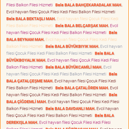
Filesi Balkon Filesi Hizmeti
Bala BALA BAHÇEKARADALAK MAH.
Evcil hayvan filesi Çocuk Filesi Kedi Filesi Balkon Filesi Hizmeti
Bala BALA BEKTAŞLI MAH.
Evcil hayvan filesi Çocuk Filesi Kedi
Filesi Balkon Filesi Hizmeti
Bala BALA BELÇARŞAK MAH.
Evcil
hayvan filesi Çocuk Filesi Kedi Filesi Balkon Filesi Hizmeti
Bala
BALA BEYNAM MAH.
Evcil hayvan filesi Çocuk Filesi Kedi Filesi
Balkon Filesi Hizmeti
Bala BALA BÜYÜKBIYIK MAH.
Evcil hayvan
filesi Çocuk Filesi Kedi Filesi Balkon Filesi Hizmeti
Bala BALA
BÜYÜKBOYALIK MAH.
Evcil hayvan filesi Çocuk Filesi Kedi Filesi
Balkon Filesi Hizmeti
Bala BALA BÜYÜKCAMİLİ MAH.
Evcil
hayvan filesi Çocuk Filesi Kedi Filesi Balkon Filesi Hizmeti
Bala
BALA ÇATALÇEŞME MAH.
Evcil hayvan filesi Çocuk Filesi Kedi
Filesi Balkon Filesi Hizmeti
Bala BALA ÇATALÖREN MAH.
Evcil
hayvan filesi Çocuk Filesi Kedi Filesi Balkon Filesi Hizmeti
Bala
BALA ÇİĞDEMLİ MAH.
Evcil hayvan filesi Çocuk Filesi Kedi Filesi
Balkon Filesi Hizmeti
Bala BALA DAVDANLI MAH.
Evcil hayvan
filesi Çocuk Filesi Kedi Filesi Balkon Filesi Hizmeti
Bala BALA
DEREKIŞLA MAH.
Evcil hayvan filesi Çocuk Filesi Kedi Filesi