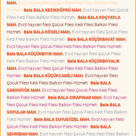
MAH.
Evcil hayvan filesi Çocuk Filesi Kedi Filesi Balkon Filesi
Hizmeti
Bala BALA KESİKKÖPRÜ MAH.
Evcil hayvan filesi Çocuk
Filesi Kedi Filesi Balkon Filesi Hizmeti
Bala BALA KOÇYAYLA
MAH.
Evcil hayvan filesi Çocuk Filesi Kedi Filesi Balkon Filesi
Hizmeti
Bala BALA KÖSELİ MAH.
Evcil hayvan filesi Çocuk Filesi
Kedi Filesi Balkon Filesi Hizmeti
Bala BALA KÜÇÜKBAYAT MAH.
Evcil hayvan filesi Çocuk Filesi Kedi Filesi Balkon Filesi Hizmeti
Bala BALA KÜÇÜKBIYIK MAH.
Evcil hayvan filesi Çocuk Filesi
Kedi Filesi Balkon Filesi Hizmeti
Bala BALA KÜÇÜKBOYALIK
MAH.
Evcil hayvan filesi Çocuk Filesi Kedi Filesi Balkon Filesi
Hizmeti
Bala BALA KÜÇÜKCAMİLİ MAH.
Evcil hayvan filesi
Çocuk Filesi Kedi Filesi Balkon Filesi Hizmeti
Bala BALA
SARIHÜYÜK MAH.
Evcil hayvan filesi Çocuk Filesi Kedi Filesi
Balkon Filesi Hizmeti
Bala BALA SIRAPINAR MAH.
Evcil hayvan
filesi Çocuk Filesi Kedi Filesi Balkon Filesi Hizmeti
Bala BALA
SOFULAR MAH.
Evcil hayvan filesi Çocuk Filesi Kedi Filesi Balkon
Filesi Hizmeti
Bala BALA SUYUGÜZEL MAH.
Evcil hayvan filesi
Çocuk Filesi Kedi Filesi Balkon Filesi Hizmeti
Bala BALA
ŞEHRİBAN MAH.
Evcil hayvan filesi Çocuk Filesi Kedi Filesi Balkon