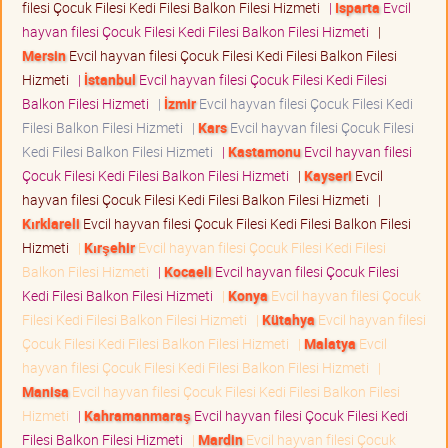
filesi Çocuk Filesi Kedi Filesi Balkon Filesi Hizmeti
|
Isparta
Evcil
hayvan filesi Çocuk Filesi Kedi Filesi Balkon Filesi Hizmeti
|
Mersin
Evcil hayvan filesi Çocuk Filesi Kedi Filesi Balkon Filesi
Hizmeti
|
İstanbul
Evcil hayvan filesi Çocuk Filesi Kedi Filesi
Balkon Filesi Hizmeti
|
İzmir
Evcil hayvan filesi Çocuk Filesi Kedi
Filesi Balkon Filesi Hizmeti
|
Kars
Evcil hayvan filesi Çocuk Filesi
Kedi Filesi Balkon Filesi Hizmeti
|
Kastamonu
Evcil hayvan filesi
Çocuk Filesi Kedi Filesi Balkon Filesi Hizmeti
|
Kayseri
Evcil
hayvan filesi Çocuk Filesi Kedi Filesi Balkon Filesi Hizmeti
|
Kırklareli
Evcil hayvan filesi Çocuk Filesi Kedi Filesi Balkon Filesi
Hizmeti
|
Kırşehir
Evcil hayvan filesi Çocuk Filesi Kedi Filesi
Balkon Filesi Hizmeti
|
Kocaeli
Evcil hayvan filesi Çocuk Filesi
Kedi Filesi Balkon Filesi Hizmeti
|
Konya
Evcil hayvan filesi Çocuk
Filesi Kedi Filesi Balkon Filesi Hizmeti
|
Kütahya
Evcil hayvan filesi
Çocuk Filesi Kedi Filesi Balkon Filesi Hizmeti
|
Malatya
Evcil
hayvan filesi Çocuk Filesi Kedi Filesi Balkon Filesi Hizmeti
|
Manisa
Evcil hayvan filesi Çocuk Filesi Kedi Filesi Balkon Filesi
Hizmeti
|
Kahramanmaraş
Evcil hayvan filesi Çocuk Filesi Kedi
Filesi Balkon Filesi Hizmeti
|
Mardin
Evcil hayvan filesi Çocuk