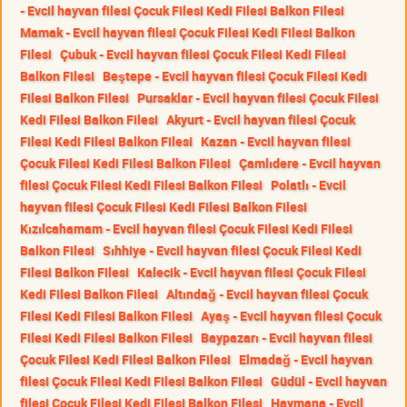
- Evcil hayvan filesi Çocuk Filesi Kedi Filesi Balkon Filesi
Mamak - Evcil hayvan filesi Çocuk Filesi Kedi Filesi Balkon
Filesi
Çubuk - Evcil hayvan filesi Çocuk Filesi Kedi Filesi
Balkon Filesi
Beştepe - Evcil hayvan filesi Çocuk Filesi Kedi
Filesi Balkon Filesi
Pursaklar - Evcil hayvan filesi Çocuk Filesi
Kedi Filesi Balkon Filesi
Akyurt - Evcil hayvan filesi Çocuk
Filesi Kedi Filesi Balkon Filesi
Kazan - Evcil hayvan filesi
Çocuk Filesi Kedi Filesi Balkon Filesi
Çamlıdere - Evcil hayvan
filesi Çocuk Filesi Kedi Filesi Balkon Filesi
Polatlı - Evcil
hayvan filesi Çocuk Filesi Kedi Filesi Balkon Filesi
Kızılcahamam - Evcil hayvan filesi Çocuk Filesi Kedi Filesi
Balkon Filesi
Sıhhiye - Evcil hayvan filesi Çocuk Filesi Kedi
Filesi Balkon Filesi
Kalecik - Evcil hayvan filesi Çocuk Filesi
Kedi Filesi Balkon Filesi
Altındağ - Evcil hayvan filesi Çocuk
Filesi Kedi Filesi Balkon Filesi
Ayaş - Evcil hayvan filesi Çocuk
Filesi Kedi Filesi Balkon Filesi
Baypazarı - Evcil hayvan filesi
Çocuk Filesi Kedi Filesi Balkon Filesi
Elmadağ - Evcil hayvan
filesi Çocuk Filesi Kedi Filesi Balkon Filesi
Güdül - Evcil hayvan
filesi Çocuk Filesi Kedi Filesi Balkon Filesi
Haymana - Evcil