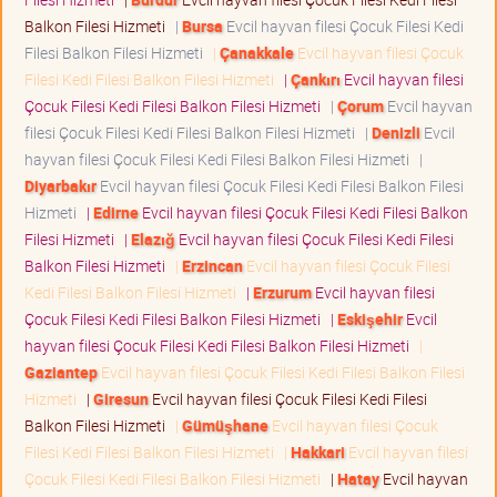
Balkon Filesi Hizmeti
|
Bursa
Evcil hayvan filesi Çocuk Filesi Kedi
Filesi Balkon Filesi Hizmeti
|
Çanakkale
Evcil hayvan filesi Çocuk
Filesi Kedi Filesi Balkon Filesi Hizmeti
|
Çankırı
Evcil hayvan filesi
Çocuk Filesi Kedi Filesi Balkon Filesi Hizmeti
|
Çorum
Evcil hayvan
filesi Çocuk Filesi Kedi Filesi Balkon Filesi Hizmeti
|
Denizli
Evcil
hayvan filesi Çocuk Filesi Kedi Filesi Balkon Filesi Hizmeti
|
Diyarbakır
Evcil hayvan filesi Çocuk Filesi Kedi Filesi Balkon Filesi
Hizmeti
|
Edirne
Evcil hayvan filesi Çocuk Filesi Kedi Filesi Balkon
Filesi Hizmeti
|
Elazığ
Evcil hayvan filesi Çocuk Filesi Kedi Filesi
Balkon Filesi Hizmeti
|
Erzincan
Evcil hayvan filesi Çocuk Filesi
Kedi Filesi Balkon Filesi Hizmeti
|
Erzurum
Evcil hayvan filesi
Çocuk Filesi Kedi Filesi Balkon Filesi Hizmeti
|
Eskişehir
Evcil
hayvan filesi Çocuk Filesi Kedi Filesi Balkon Filesi Hizmeti
|
Gaziantep
Evcil hayvan filesi Çocuk Filesi Kedi Filesi Balkon Filesi
Hizmeti
|
Giresun
Evcil hayvan filesi Çocuk Filesi Kedi Filesi
Balkon Filesi Hizmeti
|
Gümüşhane
Evcil hayvan filesi Çocuk
Filesi Kedi Filesi Balkon Filesi Hizmeti
|
Hakkari
Evcil hayvan filesi
Çocuk Filesi Kedi Filesi Balkon Filesi Hizmeti
|
Hatay
Evcil hayvan