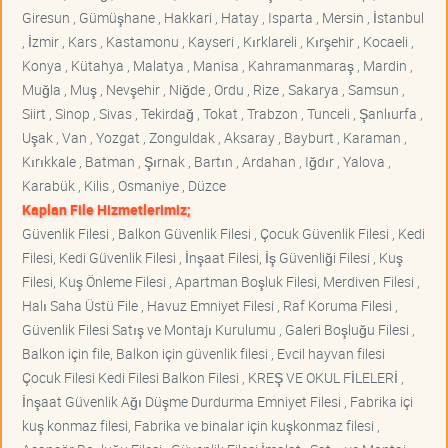
Giresun , Gümüşhane , Hakkari , Hatay , Isparta , Mersin , İstanbul
, İzmir , Kars , Kastamonu , Kayseri , Kırklareli , Kırşehir , Kocaeli ,
Konya , Kütahya , Malatya , Manisa , Kahramanmaraş , Mardin ,
Muğla , Muş , Nevşehir , Niğde , Ordu , Rize , Sakarya , Samsun ,
Siirt , Sinop , Sivas , Tekirdağ , Tokat , Trabzon , Tunceli , Şanlıurfa ,
Uşak , Van , Yozgat , Zonguldak , Aksaray , Bayburt , Karaman ,
Kırıkkale , Batman , Şırnak , Bartın , Ardahan , Iğdır , Yalova ,
Karabük , Kilis , Osmaniye , Düzce
Kaplan File Hizmetlerimiz;
Güvenlik Filesi , Balkon Güvenlik Filesi , Çocuk Güvenlik Filesi , Kedi
Filesi, Kedi Güvenlik Filesi , İnşaat Filesi, İş Güvenliği Filesi , Kuş
Filesi, Kuş Önleme Filesi , Apartman Boşluk Filesi, Merdiven Filesi ,
Halı Saha Üstü File , Havuz Emniyet Filesi , Raf Koruma Filesi ,
Güvenlik Filesi Satış ve Montajı Kurulumu , Galeri Boşluğu Filesi ,
Balkon için file, Balkon için güvenlik filesi , Evcil hayvan filesi
Çocuk Filesi Kedi Filesi Balkon Filesi , KREŞ VE OKUL FİLELERİ ,
İnşaat Güvenlik Ağı Düşme Durdurma Emniyet Filesi , Fabrika içi
kuş konmaz filesi, Fabrika ve binalar için kuşkonmaz filesi ,