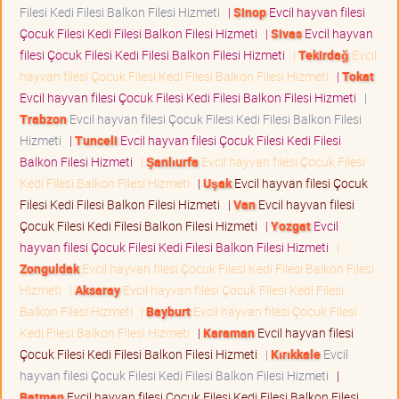
Filesi Kedi Filesi Balkon Filesi Hizmeti
|
Sinop
Evcil hayvan filesi
Çocuk Filesi Kedi Filesi Balkon Filesi Hizmeti
|
Sivas
Evcil hayvan
filesi Çocuk Filesi Kedi Filesi Balkon Filesi Hizmeti
|
Tekirdağ
Evcil
hayvan filesi Çocuk Filesi Kedi Filesi Balkon Filesi Hizmeti
|
Tokat
Evcil hayvan filesi Çocuk Filesi Kedi Filesi Balkon Filesi Hizmeti
|
Trabzon
Evcil hayvan filesi Çocuk Filesi Kedi Filesi Balkon Filesi
Hizmeti
|
Tunceli
Evcil hayvan filesi Çocuk Filesi Kedi Filesi
Balkon Filesi Hizmeti
|
Şanlıurfa
Evcil hayvan filesi Çocuk Filesi
Kedi Filesi Balkon Filesi Hizmeti
|
Uşak
Evcil hayvan filesi Çocuk
Filesi Kedi Filesi Balkon Filesi Hizmeti
|
Van
Evcil hayvan filesi
Çocuk Filesi Kedi Filesi Balkon Filesi Hizmeti
|
Yozgat
Evcil
hayvan filesi Çocuk Filesi Kedi Filesi Balkon Filesi Hizmeti
|
Zonguldak
Evcil hayvan filesi Çocuk Filesi Kedi Filesi Balkon Filesi
Hizmeti
|
Aksaray
Evcil hayvan filesi Çocuk Filesi Kedi Filesi
Balkon Filesi Hizmeti
|
Bayburt
Evcil hayvan filesi Çocuk Filesi
Kedi Filesi Balkon Filesi Hizmeti
|
Karaman
Evcil hayvan filesi
Çocuk Filesi Kedi Filesi Balkon Filesi Hizmeti
|
Kırıkkale
Evcil
hayvan filesi Çocuk Filesi Kedi Filesi Balkon Filesi Hizmeti
|
Batman
Evcil hayvan filesi Çocuk Filesi Kedi Filesi Balkon Filesi