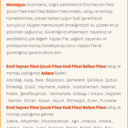
Montajçısı
Arıyorsanız, doğru adrestesiniz! Evcil hayvan filesi
Çocuk Filesi Kedi Filesi Balkon Filesi imalatı, satışı ve montajı
hizmetlerimizle, yüksek kaliteyi uygun fiyat garantisiyle
sunuyoruz. Müşteri memnuniyeti önceliğimizdir, bu yüzden en iyi
çözümleri sağlıyoruz. Güvenliğinizi ertelemeyin, hayatınız ve
sevdikleriniz çok değerli. Kaplan File, sağlam, dayanıklı ve
profesyonel montaj hizmetiyle sizi korur. Kaplan File ile
güvenliğinizi garanti altına alın!
Evcil hayvan filesi Çocuk Filesi Kedi Filesi Balkon Filesi
satış ve
montajı yaptığımız
Ankara
İlçeleri;
Altındağ , Ayaş , Bala , Beypazarı , Çamlıdere , Çankaya , Çubuk ,
Elmadağ , Güdül , Haymana , Kalecik , Kızılcahamam , Nallıhan ,
Polatlı , Şereflikoçhisar , Yenimahalle , Gölbaşı / Ankara , Keçiören
, Mamak , Sincan , Kazan , Akyurt , Etimesgut , Evren , Pursaklar
Evcil hayvan filesi Çocuk Filesi Kedi Filesi Balkon Filesi
satış ve
montajı yaptığımız şehirler;
Adana , Adıyaman , Afyonkarahisar , Ağrı , Amasya , Ankara ,
Antalya , Artvin , Aydın , Balıkesir , Bilecik , Bingöl , Bitlis , Bolu ,