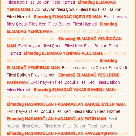
Filesi Kedi Filesi Balkon Filesi Hizmeti
Elmadağ ELMADAĞ
TEKKE MAH.
Evcil hayvan filesi Çocuk Filesi Kedi Filesi Balkon
Filesi Hizmeti
Elmadağ ELMADAĞ ÜÇEVLER MAH.
Evcil hayvan
filesi Çocuk Filesi Kedi Filesi Balkon Filesi Hizmeti
Elmadağ
ELMADAĞ YENİCE MAH.
Evcil hayvan filesi Çocuk Filesi Kedi
Filesi Balkon Filesi Hizmeti
Elmadağ ELMADAĞ YENİDOĞAN
MAH.
Evcil hayvan filesi Çocuk Filesi Kedi Filesi Balkon Filesi
Hizmeti
Elmadağ ELMADAĞ YENİMAHALLE MAH.
Evcil hayvan
filesi Çocuk Filesi Kedi Filesi Balkon Filesi Hizmeti
Elmadağ
ELMADAĞ YENİPINAR MAH.
Evcil hayvan filesi Çocuk Filesi Kedi
Filesi Balkon Filesi Hizmeti
Elmadağ ELMADAĞ YEŞİLDERE
FATİH MAH.
Evcil hayvan filesi Çocuk Filesi Kedi Filesi Balkon
Filesi Hizmeti
Elmadağ ELMADAĞ YUKARIKAMIŞLI MAH.
Evcil
hayvan filesi Çocuk Filesi Kedi Filesi Balkon Filesi Hizmeti
Elmadağ HASANOĞLAN HASANOĞLAN BAHÇELİEVLER MAH.
Evcil hayvan filesi Çocuk Filesi Kedi Filesi Balkon Filesi Hizmeti
Elmadağ HASANOĞLAN HASANOĞLAN FATİH MAH.
Evcil
hayvan filesi Çocuk Filesi Kedi Filesi Balkon Filesi Hizmeti
Elmadağ HASANOĞLAN HASANOĞLAN HAVUZBAŞI MAH.
Evcil