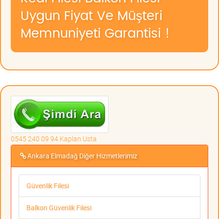
Uygun Fiyat Ve Müşteri
Memnuniyeti Garantisi !
0545 240 09 94 Kaplan Usta
Ankara Elmadağ Diğer Hizmetlerimiz
Güvenlik Filesi
Balkon Güvenlik Filesi