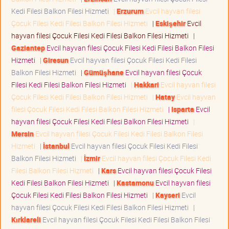
Kedi Filesi Balkon Filesi Hizmeti
|
Erzurum
Evcil hayvan filesi
Çocuk Filesi Kedi Filesi Balkon Filesi Hizmeti
|
Eskişehir
Evcil
hayvan filesi Çocuk Filesi Kedi Filesi Balkon Filesi Hizmeti
|
Gaziantep
Evcil hayvan filesi Çocuk Filesi Kedi Filesi Balkon Filesi
Hizmeti
|
Giresun
Evcil hayvan filesi Çocuk Filesi Kedi Filesi
Balkon Filesi Hizmeti
|
Gümüşhane
Evcil hayvan filesi Çocuk
Filesi Kedi Filesi Balkon Filesi Hizmeti
|
Hakkari
Evcil hayvan filesi
Çocuk Filesi Kedi Filesi Balkon Filesi Hizmeti
|
Hatay
Evcil hayvan
filesi Çocuk Filesi Kedi Filesi Balkon Filesi Hizmeti
|
Isparta
Evcil
hayvan filesi Çocuk Filesi Kedi Filesi Balkon Filesi Hizmeti
|
Mersin
Evcil hayvan filesi Çocuk Filesi Kedi Filesi Balkon Filesi
Hizmeti
|
İstanbul
Evcil hayvan filesi Çocuk Filesi Kedi Filesi
Balkon Filesi Hizmeti
|
İzmir
Evcil hayvan filesi Çocuk Filesi Kedi
Filesi Balkon Filesi Hizmeti
|
Kars
Evcil hayvan filesi Çocuk Filesi
Kedi Filesi Balkon Filesi Hizmeti
|
Kastamonu
Evcil hayvan filesi
Çocuk Filesi Kedi Filesi Balkon Filesi Hizmeti
|
Kayseri
Evcil
hayvan filesi Çocuk Filesi Kedi Filesi Balkon Filesi Hizmeti
|
Kırklareli
Evcil hayvan filesi Çocuk Filesi Kedi Filesi Balkon Filesi