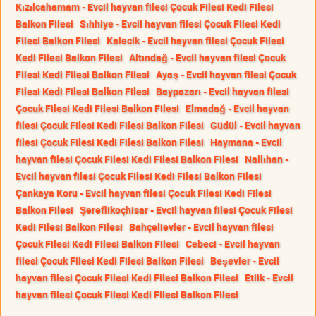
Kızılcahamam - Evcil hayvan filesi Çocuk Filesi Kedi Filesi
Balkon Filesi
Sıhhiye - Evcil hayvan filesi Çocuk Filesi Kedi
Filesi Balkon Filesi
Kalecik - Evcil hayvan filesi Çocuk Filesi
Kedi Filesi Balkon Filesi
Altındağ - Evcil hayvan filesi Çocuk
Filesi Kedi Filesi Balkon Filesi
Ayaş - Evcil hayvan filesi Çocuk
Filesi Kedi Filesi Balkon Filesi
Baypazarı - Evcil hayvan filesi
Çocuk Filesi Kedi Filesi Balkon Filesi
Elmadağ - Evcil hayvan
filesi Çocuk Filesi Kedi Filesi Balkon Filesi
Güdül - Evcil hayvan
filesi Çocuk Filesi Kedi Filesi Balkon Filesi
Haymana - Evcil
hayvan filesi Çocuk Filesi Kedi Filesi Balkon Filesi
Nallıhan -
Evcil hayvan filesi Çocuk Filesi Kedi Filesi Balkon Filesi
Çankaya Koru - Evcil hayvan filesi Çocuk Filesi Kedi Filesi
Balkon Filesi
Şereflikoçhisar - Evcil hayvan filesi Çocuk Filesi
Kedi Filesi Balkon Filesi
Bahçelievler - Evcil hayvan filesi
Çocuk Filesi Kedi Filesi Balkon Filesi
Cebeci - Evcil hayvan
filesi Çocuk Filesi Kedi Filesi Balkon Filesi
Beşevler - Evcil
hayvan filesi Çocuk Filesi Kedi Filesi Balkon Filesi
Etlik - Evcil
hayvan filesi Çocuk Filesi Kedi Filesi Balkon Filesi