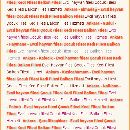
Filesi Kedi Filesi Balkon Filesi
Evcil hayvan filesi Çocuk Filesi
Kedi Filesi Balkon Filesi Hizmeti
Ankara - Elmadağ - Evcil hayvan
filesi Çocuk Filesi Kedi Filesi Balkon Filesi
Evcil hayvan filesi
Çocuk Filesi Kedi Filesi Balkon Filesi Hizmeti
Ankara - Güdül -
Evcil hayvan filesi Çocuk Filesi Kedi Filesi Balkon Filesi
Evcil
hayvan filesi Çocuk Filesi Kedi Filesi Balkon Filesi Hizmeti
Ankara
- Haymana - Evcil hayvan filesi Çocuk Filesi Kedi Filesi Balkon
Filesi
Evcil hayvan filesi Çocuk Filesi Kedi Filesi Balkon Filesi
Hizmeti
Ankara - Kalecik - Evcil hayvan filesi Çocuk Filesi Kedi
Filesi Balkon Filesi
Evcil hayvan filesi Çocuk Filesi Kedi Filesi
Balkon Filesi Hizmeti
Ankara - Kızılcahamam - Evcil hayvan
filesi Çocuk Filesi Kedi Filesi Balkon Filesi
Evcil hayvan filesi
Çocuk Filesi Kedi Filesi Balkon Filesi Hizmeti
Ankara - Nallıhan -
Evcil hayvan filesi Çocuk Filesi Kedi Filesi Balkon Filesi
Evcil
hayvan filesi Çocuk Filesi Kedi Filesi Balkon Filesi Hizmeti
Ankara
- Polatlı - Evcil hayvan filesi Çocuk Filesi Kedi Filesi Balkon
Filesi
Evcil hayvan filesi Çocuk Filesi Kedi Filesi Balkon Filesi
Hizmeti
Ankara - Şereflikoçhisar - Evcil hayvan filesi Çocuk
Filesi Kedi Filesi Balkon Filesi
Evcil hayvan filesi Çocuk Filesi