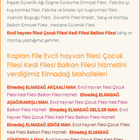
İnşaat Güvenlik Ağı Düşme Durdurma Emniyet Filesi , Fabrika içi
kuş konmaz filesi, Fabrika ve binalar için kuşkonmaz filesi ,
Asansör Boşluğu Filesi , Güvenlik Filesi İmalat , Satış ve Montajı ,
Balkon Emniyet Filesi , Hastane Güvenlik Filesi
Evcil hayvan filesi Çocuk Filesi Kedi Filesi Balkon Filesi
satış ve
montajı yaptığımız şehirler;
Kaplan File Evcil hayvan filesi Çocuk
Filesi Kedi Filesi Balkon Filesi hizmetini
verdiğimiz Elmadağ Mahalleleri
Elmadağ ELMADAĞ AKÇAALİ MAH.
Evcil hayvan filesi Çocuk
Filesi Kedi Filesi Balkon Filesi Hizmeti
Elmadağ ELMADAĞ
AŞAĞIKAMIŞLI MAH.
Evcil hayvan filesi Çocuk Filesi Kedi Filesi
Balkon Filesi Hizmeti
Elmadağ ELMADAĞ DELİLER MAH.
Evcil
hayvan filesi Çocuk Filesi Kedi Filesi Balkon Filesi Hizmeti
Elmadağ ELMADAĞ EDİĞE MAH.
Evcil hayvan filesi Çocuk Filesi
Kedi Filesi Balkon Filesi Hizmeti
Elmadağ ELMADAĞ
GÜMÜŞPALA MAH.
Evcil hayvan filesi Çocuk Filesi Kedi Filesi