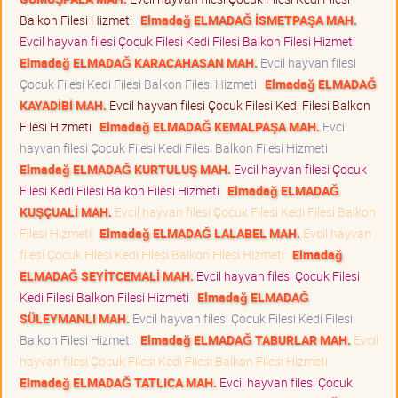
Balkon Filesi Hizmeti
Elmadağ ELMADAĞ İSMETPAŞA MAH.
Evcil hayvan filesi Çocuk Filesi Kedi Filesi Balkon Filesi Hizmeti
Elmadağ ELMADAĞ KARACAHASAN MAH.
Evcil hayvan filesi
Çocuk Filesi Kedi Filesi Balkon Filesi Hizmeti
Elmadağ ELMADAĞ
KAYADİBİ MAH.
Evcil hayvan filesi Çocuk Filesi Kedi Filesi Balkon
Filesi Hizmeti
Elmadağ ELMADAĞ KEMALPAŞA MAH.
Evcil
hayvan filesi Çocuk Filesi Kedi Filesi Balkon Filesi Hizmeti
Elmadağ ELMADAĞ KURTULUŞ MAH.
Evcil hayvan filesi Çocuk
Filesi Kedi Filesi Balkon Filesi Hizmeti
Elmadağ ELMADAĞ
KUŞÇUALİ MAH.
Evcil hayvan filesi Çocuk Filesi Kedi Filesi Balkon
Filesi Hizmeti
Elmadağ ELMADAĞ LALABEL MAH.
Evcil hayvan
filesi Çocuk Filesi Kedi Filesi Balkon Filesi Hizmeti
Elmadağ
ELMADAĞ SEYİTCEMALİ MAH.
Evcil hayvan filesi Çocuk Filesi
Kedi Filesi Balkon Filesi Hizmeti
Elmadağ ELMADAĞ
SÜLEYMANLI MAH.
Evcil hayvan filesi Çocuk Filesi Kedi Filesi
Balkon Filesi Hizmeti
Elmadağ ELMADAĞ TABURLAR MAH.
Evcil
hayvan filesi Çocuk Filesi Kedi Filesi Balkon Filesi Hizmeti
Elmadağ ELMADAĞ TATLICA MAH.
Evcil hayvan filesi Çocuk