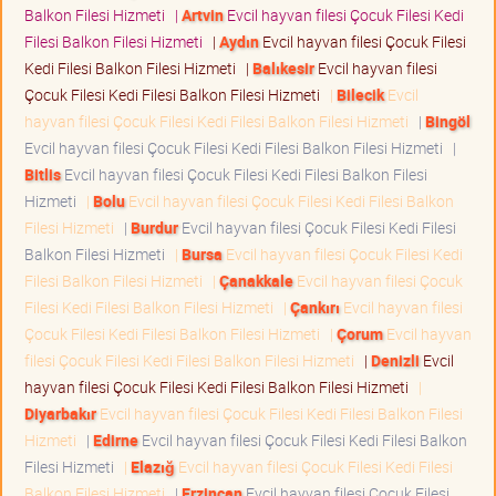
Balkon Filesi Hizmeti
|
Artvin
Evcil hayvan filesi Çocuk Filesi Kedi
Filesi Balkon Filesi Hizmeti
|
Aydın
Evcil hayvan filesi Çocuk Filesi
Kedi Filesi Balkon Filesi Hizmeti
|
Balıkesir
Evcil hayvan filesi
Çocuk Filesi Kedi Filesi Balkon Filesi Hizmeti
|
Bilecik
Evcil
hayvan filesi Çocuk Filesi Kedi Filesi Balkon Filesi Hizmeti
|
Bingöl
Evcil hayvan filesi Çocuk Filesi Kedi Filesi Balkon Filesi Hizmeti
|
Bitlis
Evcil hayvan filesi Çocuk Filesi Kedi Filesi Balkon Filesi
Hizmeti
|
Bolu
Evcil hayvan filesi Çocuk Filesi Kedi Filesi Balkon
Filesi Hizmeti
|
Burdur
Evcil hayvan filesi Çocuk Filesi Kedi Filesi
Balkon Filesi Hizmeti
|
Bursa
Evcil hayvan filesi Çocuk Filesi Kedi
Filesi Balkon Filesi Hizmeti
|
Çanakkale
Evcil hayvan filesi Çocuk
Filesi Kedi Filesi Balkon Filesi Hizmeti
|
Çankırı
Evcil hayvan filesi
Çocuk Filesi Kedi Filesi Balkon Filesi Hizmeti
|
Çorum
Evcil hayvan
filesi Çocuk Filesi Kedi Filesi Balkon Filesi Hizmeti
|
Denizli
Evcil
hayvan filesi Çocuk Filesi Kedi Filesi Balkon Filesi Hizmeti
|
Diyarbakır
Evcil hayvan filesi Çocuk Filesi Kedi Filesi Balkon Filesi
Hizmeti
|
Edirne
Evcil hayvan filesi Çocuk Filesi Kedi Filesi Balkon
Filesi Hizmeti
|
Elazığ
Evcil hayvan filesi Çocuk Filesi Kedi Filesi
Balkon Filesi Hizmeti
|
Erzincan
Evcil hayvan filesi Çocuk Filesi