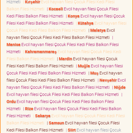
Hizmeti
|
Kırşehir
Evcil hayvan filesi Çocuk Filesi Kedi Filesi
Balkon Filesi Hizmeti
|
Kocaeli
Evcil hayvan filesi Çocuk Filesi
Kedi Filesi Balkon Filesi Hizmeti
|
Konya
Evcil hayvan filesi Çocuk
Filesi Kedi Filesi Balkon Filesi Hizmeti
|
Kütahya
Evcil hayvan filesi
Çocuk Filesi Kedi Filesi Balkon Filesi Hizmeti
|
Malatya
Evcil
hayvan filesi Çocuk Filesi Kedi Filesi Balkon Filesi Hizmeti
|
Manisa
Evcil hayvan filesi Çocuk Filesi Kedi Filesi Balkon Filesi
Hizmeti
|
Kahramanmaraş
Evcil hayvan filesi Çocuk Filesi Kedi
Filesi Balkon Filesi Hizmeti
|
Mardin
Evcil hayvan filesi Çocuk
Filesi Kedi Filesi Balkon Filesi Hizmeti
|
Muğla
Evcil hayvan filesi
Çocuk Filesi Kedi Filesi Balkon Filesi Hizmeti
|
Muş
Evcil hayvan
filesi Çocuk Filesi Kedi Filesi Balkon Filesi Hizmeti
|
Nevşehir
Evcil
hayvan filesi Çocuk Filesi Kedi Filesi Balkon Filesi Hizmeti
|
Niğde
Evcil hayvan filesi Çocuk Filesi Kedi Filesi Balkon Filesi Hizmeti
|
Ordu
Evcil hayvan filesi Çocuk Filesi Kedi Filesi Balkon Filesi
Hizmeti
|
Rize
Evcil hayvan filesi Çocuk Filesi Kedi Filesi Balkon
Filesi Hizmeti
|
Sakarya
Evcil hayvan filesi Çocuk Filesi Kedi Filesi
Balkon Filesi Hizmeti
|
Samsun
Evcil hayvan filesi Çocuk Filesi
Kedi Filesi Balkon Filesi Hizmeti
|
Siirt
Evcil hayvan filesi Çocuk