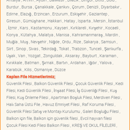
Burdur , Bursa , Çanakkale , Çankırı , Çorum , Denizli , Diyarbakır ,
Edirne , Elazığ , Erzincan , Erzurum , Eskişehir , Gaziantep ,
Giresun , Gümüşhane , Hakkari , Hatay , Isparta , Mersin , İstanbul
, İzmir , Kars , Kastamonu , Kayseri , Kırklareli , Kırşehir , Kocaeli ,
Konya , Kütahya , Malatya , Manisa , Kahramanmaraş , Mardin ,
Muğla , Muş , Nevşehir , Niğde , Ordu , Rize , Sakarya , Samsun ,
Siirt , Sinop , Sivas , Tekirdağ , Tokat , Trabzon , Tunceli , Şanlıurfa ,
Uşak , Van , Yozgat , Zonguldak , Aksaray , Bayburt , Karaman ,
Kırıkkale , Batman , Şırnak , Bartın , Ardahan , Iğdır , Yalova ,
Karabük , Kilis , Osmaniye , Düzce
Kaplan File Hizmetlerimiz;
Güvenlik Filesi , Balkon Güvenlik Filesi , Çocuk Güvenlik Filesi , Kedi
Filesi, Kedi Güvenlik Filesi , İnşaat Filesi, İş Güvenliği Filesi , Kuş
Filesi, Kuş Önleme Filesi , Apartman Boşluk Filesi, Merdiven Filesi ,
Halı Saha Üstü File , Havuz Emniyet Filesi , Raf Koruma Filesi ,
Güvenlik Filesi Satış ve Montajı Kurulumu , Galeri Boşluğu Filesi ,
Balkon için file, Balkon için güvenlik filesi , Evcil hayvan filesi
Çocuk Filesi Kedi Filesi Balkon Filesi , KREŞ VE OKUL FİLELERİ ,