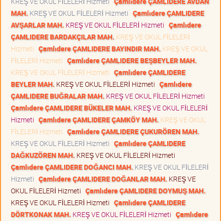
KREŞ VE OKUL FİLELERİ Hizmeti
Çamlıdere ÇAMLIDERE AVDAN
MAH.
KREŞ VE OKUL FİLELERİ Hizmeti
Çamlıdere ÇAMLIDERE
AVŞARLAR MAH.
KREŞ VE OKUL FİLELERİ Hizmeti
Çamlıdere
ÇAMLIDERE BARDAKÇILAR MAH.
KREŞ VE OKUL FİLELERİ
Hizmeti
Çamlıdere ÇAMLIDERE BAYINDIR MAH.
KREŞ VE OKUL
FİLELERİ Hizmeti
Çamlıdere ÇAMLIDERE BEŞBEYLER MAH.
KREŞ VE OKUL FİLELERİ Hizmeti
Çamlıdere ÇAMLIDERE
BEYLER MAH.
KREŞ VE OKUL FİLELERİ Hizmeti
Çamlıdere
ÇAMLIDERE BUĞRALAR MAH.
KREŞ VE OKUL FİLELERİ Hizmeti
Çamlıdere ÇAMLIDERE BÜKELER MAH.
KREŞ VE OKUL FİLELERİ
Hizmeti
Çamlıdere ÇAMLIDERE ÇAMKÖY MAH.
KREŞ VE OKUL
FİLELERİ Hizmeti
Çamlıdere ÇAMLIDERE ÇUKURÖREN MAH.
KREŞ VE OKUL FİLELERİ Hizmeti
Çamlıdere ÇAMLIDERE
DAĞKUZÖREN MAH.
KREŞ VE OKUL FİLELERİ Hizmeti
Çamlıdere ÇAMLIDERE DOĞANCI MAH.
KREŞ VE OKUL FİLELERİ
Hizmeti
Çamlıdere ÇAMLIDERE DOĞANLAR MAH.
KREŞ VE
OKUL FİLELERİ Hizmeti
Çamlıdere ÇAMLIDERE DOYMUŞ MAH.
KREŞ VE OKUL FİLELERİ Hizmeti
Çamlıdere ÇAMLIDERE
DÖRTKONAK MAH.
KREŞ VE OKUL FİLELERİ Hizmeti
Çamlıdere