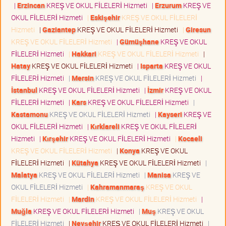
|
Erzincan
KREŞ VE OKUL FİLELERİ Hizmeti
|
Erzurum
KREŞ VE
OKUL FİLELERİ Hizmeti
|
Eskişehir
KREŞ VE OKUL FİLELERİ
Hizmeti
|
Gaziantep
KREŞ VE OKUL FİLELERİ Hizmeti
|
Giresun
KREŞ VE OKUL FİLELERİ Hizmeti
|
Gümüşhane
KREŞ VE OKUL
FİLELERİ Hizmeti
|
Hakkari
KREŞ VE OKUL FİLELERİ Hizmeti
|
Hatay
KREŞ VE OKUL FİLELERİ Hizmeti
|
Isparta
KREŞ VE OKUL
FİLELERİ Hizmeti
|
Mersin
KREŞ VE OKUL FİLELERİ Hizmeti
|
İstanbul
KREŞ VE OKUL FİLELERİ Hizmeti
|
İzmir
KREŞ VE OKUL
FİLELERİ Hizmeti
|
Kars
KREŞ VE OKUL FİLELERİ Hizmeti
|
Kastamonu
KREŞ VE OKUL FİLELERİ Hizmeti
|
Kayseri
KREŞ VE
OKUL FİLELERİ Hizmeti
|
Kırklareli
KREŞ VE OKUL FİLELERİ
Hizmeti
|
Kırşehir
KREŞ VE OKUL FİLELERİ Hizmeti
|
Kocaeli
KREŞ VE OKUL FİLELERİ Hizmeti
|
Konya
KREŞ VE OKUL
FİLELERİ Hizmeti
|
Kütahya
KREŞ VE OKUL FİLELERİ Hizmeti
|
Malatya
KREŞ VE OKUL FİLELERİ Hizmeti
|
Manisa
KREŞ VE
OKUL FİLELERİ Hizmeti
|
Kahramanmaraş
KREŞ VE OKUL
FİLELERİ Hizmeti
|
Mardin
KREŞ VE OKUL FİLELERİ Hizmeti
|
Muğla
KREŞ VE OKUL FİLELERİ Hizmeti
|
Muş
KREŞ VE OKUL
FİLELERİ Hizmeti
|
Nevşehir
KREŞ VE OKUL FİLELERİ Hizmeti
|