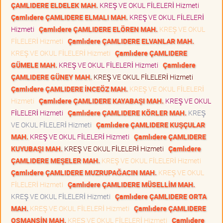
ÇAMLIDERE ELDELEK MAH.
KREŞ VE OKUL FİLELERİ Hizmeti
Çamlıdere ÇAMLIDERE ELMALI MAH.
KREŞ VE OKUL FİLELERİ
Hizmeti
Çamlıdere ÇAMLIDERE ELÖREN MAH.
KREŞ VE OKUL
FİLELERİ Hizmeti
Çamlıdere ÇAMLIDERE ELVANLAR MAH.
KREŞ VE OKUL FİLELERİ Hizmeti
Çamlıdere ÇAMLIDERE
GÜMELE MAH.
KREŞ VE OKUL FİLELERİ Hizmeti
Çamlıdere
ÇAMLIDERE GÜNEY MAH.
KREŞ VE OKUL FİLELERİ Hizmeti
Çamlıdere ÇAMLIDERE İNCEÖZ MAH.
KREŞ VE OKUL FİLELERİ
Hizmeti
Çamlıdere ÇAMLIDERE KAYABAŞI MAH.
KREŞ VE OKUL
FİLELERİ Hizmeti
Çamlıdere ÇAMLIDERE KÖRLER MAH.
KREŞ
VE OKUL FİLELERİ Hizmeti
Çamlıdere ÇAMLIDERE KUŞÇULAR
MAH.
KREŞ VE OKUL FİLELERİ Hizmeti
Çamlıdere ÇAMLIDERE
KUYUBAŞI MAH.
KREŞ VE OKUL FİLELERİ Hizmeti
Çamlıdere
ÇAMLIDERE MEŞELER MAH.
KREŞ VE OKUL FİLELERİ Hizmeti
Çamlıdere ÇAMLIDERE MUZRUPAĞACIN MAH.
KREŞ VE OKUL
FİLELERİ Hizmeti
Çamlıdere ÇAMLIDERE MÜSELLİM MAH.
KREŞ VE OKUL FİLELERİ Hizmeti
Çamlıdere ÇAMLIDERE ORTA
MAH.
KREŞ VE OKUL FİLELERİ Hizmeti
Çamlıdere ÇAMLIDERE
OSMANSİN MAH.
KREŞ VE OKUL FİLELERİ Hizmeti
Çamlıdere