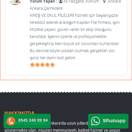
Yorum Yapan :
Ali Yazgeldi, Konum :
Ankara
Ankara Çamlıdere
KREŞ VE OKUL FİLELERİ hizmeti için başlangıçta
tereddüt ederek aradığım Kaplan File firması, işini
titizlikle yapan, güven veren bir ekip olduğunu
kanıtladı. İşlerini özenle ve profesyonellikle
gerçekleştirip beni büyük bir sorundan kurtardılar.
Bu devirde böyle ustaları bulmak gerçekten zor,
işiniz her daim rast gelsin
HAKKIMIZDA
0545 240 09 94
Whatsapp
KAPLAN FİLE ANKARA
Ankara'da uzun yıllardır faaliyet
göstermekte olan, müşteri memnuniyeti, kaliteli hizmet ve uygun