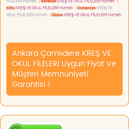
FİLELERİ Hizmeti
|
Karabük
KREŞ VE OKUL FİLELERİ Hizmeti
|
Kilis
KREŞ VE OKUL FİLELERİ Hizmeti
|
Osmaniye
KREŞ VE
OKUL FİLELERİ Hizmeti
|
Düzce
KREŞ VE OKUL FİLELERİ Hizmeti
Ankara Çamlıdere KREŞ VE
OKUL FİLELERİ Uygun Fiyat Ve
Müşteri Memnuniyeti
Garantisi !