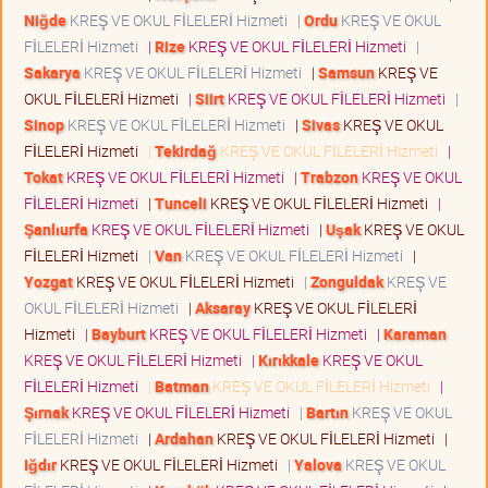
Niğde
KREŞ VE OKUL FİLELERİ Hizmeti
|
Ordu
KREŞ VE OKUL
FİLELERİ Hizmeti
|
Rize
KREŞ VE OKUL FİLELERİ Hizmeti
|
Sakarya
KREŞ VE OKUL FİLELERİ Hizmeti
|
Samsun
KREŞ VE
OKUL FİLELERİ Hizmeti
|
Siirt
KREŞ VE OKUL FİLELERİ Hizmeti
|
Sinop
KREŞ VE OKUL FİLELERİ Hizmeti
|
Sivas
KREŞ VE OKUL
FİLELERİ Hizmeti
|
Tekirdağ
KREŞ VE OKUL FİLELERİ Hizmeti
|
Tokat
KREŞ VE OKUL FİLELERİ Hizmeti
|
Trabzon
KREŞ VE OKUL
FİLELERİ Hizmeti
|
Tunceli
KREŞ VE OKUL FİLELERİ Hizmeti
|
Şanlıurfa
KREŞ VE OKUL FİLELERİ Hizmeti
|
Uşak
KREŞ VE OKUL
FİLELERİ Hizmeti
|
Van
KREŞ VE OKUL FİLELERİ Hizmeti
|
Yozgat
KREŞ VE OKUL FİLELERİ Hizmeti
|
Zonguldak
KREŞ VE
OKUL FİLELERİ Hizmeti
|
Aksaray
KREŞ VE OKUL FİLELERİ
Hizmeti
|
Bayburt
KREŞ VE OKUL FİLELERİ Hizmeti
|
Karaman
KREŞ VE OKUL FİLELERİ Hizmeti
|
Kırıkkale
KREŞ VE OKUL
FİLELERİ Hizmeti
|
Batman
KREŞ VE OKUL FİLELERİ Hizmeti
|
Şırnak
KREŞ VE OKUL FİLELERİ Hizmeti
|
Bartın
KREŞ VE OKUL
FİLELERİ Hizmeti
|
Ardahan
KREŞ VE OKUL FİLELERİ Hizmeti
|
Iğdır
KREŞ VE OKUL FİLELERİ Hizmeti
|
Yalova
KREŞ VE OKUL