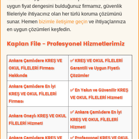
uygun fiyat dengesini bulduğunuz firmamız, güvenlik
fileleriyle ihtiyacınız olan her türlü koruma çözümünü
sunar. Hemen
bizimle iletişime geçin
ve ihtiyaçlarınıza
en uygun çözümleri keşfedin.
Kaplan File - Profesyonel Hizmetlerimiz
Ankara Çamlıdere KREŞ VE
✅ KREŞ VE OKUL FİLELERİ
OKUL FİLELERİ Firması
Garantili ve Uygun Fiyatlı
Hakkında
Çözümler
Ankara Çamlıdere En İyi
✅ En Yakın ve Güvenilir KREŞ
KREŞ VE OKUL FİLELERİ
VE OKUL FİLELERİ Hizmeti
Firması
✅ Ankara Çamlıdere En İyi
Ankara Onaylı KREŞ VE OKUL
KREŞ VE OKUL FİLELERİ
FİLELERİ Hizmeti
Hizmeti
Ankara Çamlıdere KREŞ VE
✅ Profesyonel KREŞ VE OKUL