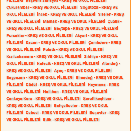
FİLELERİ
Başkent Sanayisi - KREŞ VE OKUL FİLELERİ
Çukurambar - KREŞ VE OKUL FİLELERİ
Söğütözü - KREŞ VE
OKUL FİLELERİ
İncek - KREŞ VE OKUL FİLELERİ
Siteler - KREŞ
VE OKUL FİLELERİ
Mamak - KREŞ VE OKUL FİLELERİ
Çubuk -
KREŞ VE OKUL FİLELERİ
Beştepe - KREŞ VE OKUL FİLELERİ
Pursaklar - KREŞ VE OKUL FİLELERİ
Akyurt - KREŞ VE OKUL
FİLELERİ
Kazan - KREŞ VE OKUL FİLELERİ
Çamlıdere - KREŞ
VE OKUL FİLELERİ
Polatlı - KREŞ VE OKUL FİLELERİ
Kızılcahamam - KREŞ VE OKUL FİLELERİ
Sıhhiye - KREŞ VE
OKUL FİLELERİ
Kalecik - KREŞ VE OKUL FİLELERİ
Altındağ -
KREŞ VE OKUL FİLELERİ
Ayaş - KREŞ VE OKUL FİLELERİ
Baypazarı - KREŞ VE OKUL FİLELERİ
Elmadağ - KREŞ VE OKUL
FİLELERİ
Güdül - KREŞ VE OKUL FİLELERİ
Haymana - KREŞ
VE OKUL FİLELERİ
Nallıhan - KREŞ VE OKUL FİLELERİ
Çankaya Koru - KREŞ VE OKUL FİLELERİ
Şereflikoçhisar -
KREŞ VE OKUL FİLELERİ
Bahçelievler - KREŞ VE OKUL
FİLELERİ
Cebeci - KREŞ VE OKUL FİLELERİ
Beşevler - KREŞ
VE OKUL FİLELERİ
Etlik - KREŞ VE OKUL FİLELERİ