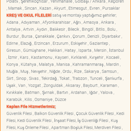
Polatlı , Şereflikoçhisar , Yenimahalle , Gölbaşı / Ankara , Keçiören
, Mamak , Sincan , Kazan , Akyurt , Etimesgut , Evren , Pursaklar
KREŞ VE OKUL FİLELERİ
satış ve montajı yaptığımız şehirler;
Adana , Adıyaman , Afyonkarahisar , Ağrı , Amasya , Ankara ,
Antalya , Artvin , Aydın , Balıkesir , Bilecik , Bingöl , Bitlis , Bolu ,
Burdur , Bursa , Çanakkale , Çankırı , Çorum , Denizli , Diyarbakır ,
Edirne , Elazığ , Erzincan , Erzurum , Eskişehir , Gaziantep ,
Giresun , Gümüşhane , Hakkari , Hatay , Isparta , Mersin , İstanbul
, İzmir , Kars , Kastamonu , Kayseri , Kırklareli , Kırşehir , Kocaeli ,
Konya , Kütahya , Malatya , Manisa , Kahramanmaraş , Mardin ,
Muğla , Muş , Nevşehir , Niğde , Ordu , Rize , Sakarya , Samsun ,
Siirt , Sinop , Sivas , Tekirdağ , Tokat , Trabzon , Tunceli , Şanlıurfa ,
Uşak , Van , Yozgat , Zonguldak , Aksaray , Bayburt , Karaman ,
Kırıkkale , Batman , Şırnak , Bartın , Ardahan , Iğdır , Yalova ,
Karabük , Kilis , Osmaniye , Düzce
Kaplan File Hizmetlerimiz;
Güvenlik Filesi , Balkon Güvenlik Filesi , Çocuk Güvenlik Filesi , Kedi
Filesi, Kedi Güvenlik Filesi , İnşaat Filesi, İş Güvenliği Filesi , Kuş
Filesi, Kuş Önleme Filesi , Apartman Boşluk Filesi, Merdiven Filesi ,