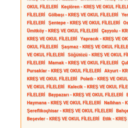
OKUL FİLELERİ
Keçiören - KREŞ VE OKUL FİLEL
FİLELERİ
Gölbaşı - KREŞ VE OKUL FİLELERİ
Ye
FİLELERİ
Şentepe - KREŞ VE OKUL FİLELERİ
Os
Ümitköy - KREŞ VE OKUL FİLELERİ
Çayyolu - K
KREŞ VE OKUL FİLELERİ
Yapracık - KREŞ VE OK
OKUL FİLELERİ
Şaşmaz - KREŞ VE OKUL FİLELE
VE OKUL FİLELERİ
Söğütözü - KREŞ VE OKUL Fİ
FİLELERİ
Mamak - KREŞ VE OKUL FİLELERİ
Çu
Pursaklar - KREŞ VE OKUL FİLELERİ
Akyurt - K
KREŞ VE OKUL FİLELERİ
Polatlı - KREŞ VE OKUL
VE OKUL FİLELERİ
Kalecik - KREŞ VE OKUL FİLE
FİLELERİ
Baypazarı - KREŞ VE OKUL FİLELERİ
Haymana - KREŞ VE OKUL FİLELERİ
Nallıhan -
Şereflikoçhisar - KREŞ VE OKUL FİLELERİ
Bahçe
Beşevler - KREŞ VE OKUL FİLELERİ
Etlik - KRE