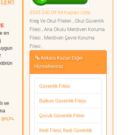
LERİ
0545 240 09 94 Kaplan Usta
Kreş Ve Okul Fileleri , Okul Güvenlik
VE
Filesi , Ana Okulu Merdiven Koruma
de en
Filesi , Merdiven Çevre Koruma
j
Filesi ,
 uygun
2
Ankara Kazan Diğer
ktörün
Hizmetlerimiz
Güvenlik Filesi
Balkon Güvenlik Filesi
ı ve
ına
Çocuk Güvenlik Filesi
 geçin
.
Kedi Filesi, Kedi Güvenlik