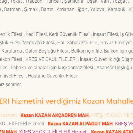
rdağ , Tokat , Trabzon , Tunceli , Şanlıurfa , Uşak , Van , Yozgat ,
 Batman , Şırnak , Bartın , Ardahan , Iğdır , Yalova , Karabük , Kil
lik Filesi , Kedi Filesi, Kedi Güvenlik Filesi , İnşaat Filesi, İş Gü
luk Filesi, Merdiven Filesi , Halı Saha Üstü File , Havuz Emniyet F
 Kurulumu , Galeri Boşluğu Filesi , Balkon için file, Balkon için g
si Balkon Filesi , KREŞ VE OKUL FİLELERİ , İnşaat Güvenlik Ağı Düş
lesi, Fabrika ve binalar için kuşkonmaz filesi , Asansör Boşluğu F
mniyet Filesi , Hastane Güvenlik Filesi
z şehirler;
ERİ hizmetini verdiğimiz Kazan Mahalle
 Hizmeti
Kazan KAZAN AKÇAÖREN MAH.
KREŞ VE OKUL FİLE
UL FİLELERİ Hizmeti
Kazan KAZAN ALPAGUT MAH.
KREŞ V
EN MAH.
KREŞ VE OKUL FİLELERİ Hizmeti
Kazan KAZAN ATA