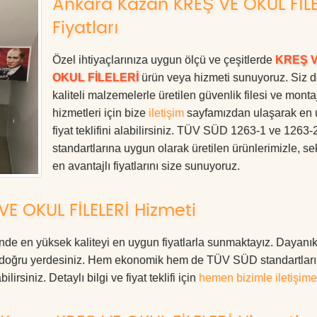
Ankara Kazan KREŞ VE OKUL FİLE
Fiyatları
Özel ihtiyaçlarınıza uygun ölçü ve çeşitlerde
KREŞ 
OKUL FİLELERİ
ürün veya hizmeti sunuyoruz. Siz 
kaliteli malzemelerle üretilen güvenlik filesi ve monta
hizmetleri için bize
iletişim
sayfamızdan ulaşarak en
fiyat teklifini alabilirsiniz. TÜV SÜD 1263-1 ve 1263-
standartlarına uygun olarak üretilen ürünlerimizle, se
en avantajlı fiyatlarını size sunuyoruz.
E OKUL FİLELERİ Hizmeti
en yüksek kaliteyi en uygun fiyatlarla sunmaktayız. Dayanıkl
ız, doğru yerdesiniz. Hem ekonomik hem de TÜV SÜD standartlar
irsiniz. Detaylı bilgi ve fiyat teklifi için
hemen bizimle iletişime