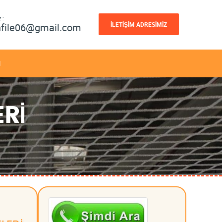
 :
İLETİŞİM ADRESİMİZ
nfile06@gmail.com
M
Rİ