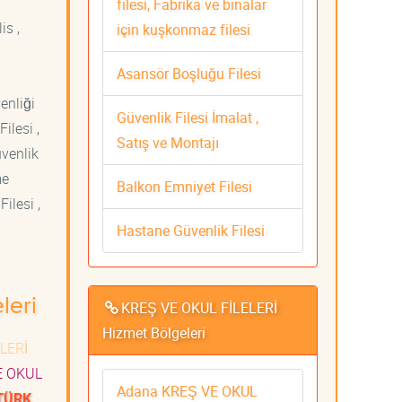
filesi, Fabrika ve binalar
is ,
için kuşkonmaz filesi
Asansör Boşluğu Filesi
venliği
Güvenlik Filesi İmalat ,
ilesi ,
Satış ve Montajı
üvenlik
me
Balkon Emniyet Filesi
ilesi ,
Hastane Güvenlik Filesi
leri
KREŞ VE OKUL FİLELERİ
Hizmet Bölgeleri
LERİ
E OKUL
Adana KREŞ VE OKUL
TÜRK