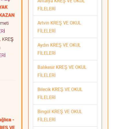
Antalya KREŞ VE OKUL
YAK
FİLELERİ
 KAZAN
Artvin KREŞ VE OKUL
zmeti
FİLELERİ
ERİ
.
KREŞ
Aydın KREŞ VE OKUL
n
FİLELERİ
ERİ
Balıkesir KREŞ VE OKUL
FİLELERİ
Bilecik KREŞ VE OKUL
FİLELERİ
Bingöl KREŞ VE OKUL
FİLELERİ
ğlıca -
KREŞ VE