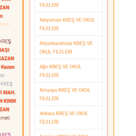
FİLELERİ
AZAN
n
Adıyaman KREŞ VE OKUL
zmeti
FİLELERİ
KREŞ
Afyonkarahisar KREŞ VE
BAŞI
OKUL FİLELERİ
KAZAN
Ağrı KREŞ VE OKUL
Kazan
FİLELERİ
eti
KREŞ
Amasya KREŞ VE OKUL
I MAH.
FİLELERİ
N KINIK
AZAN
Ankara KREŞ VE OKUL
zmeti
FİLELERİ
KREŞ