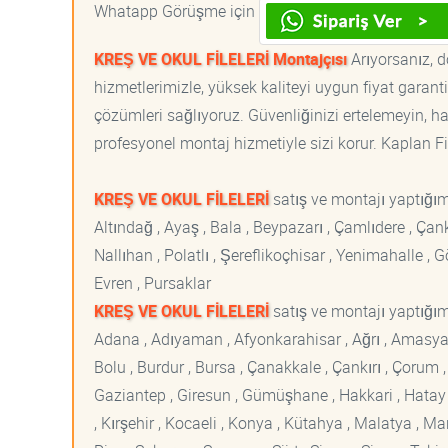
Whatapp Görüşme için
KREŞ VE OKUL FİLELERİ Montajçısı
Arıyorsanız, d
hizmetlerimizle, yüksek kaliteyi uygun fiyat garan
çözümleri sağlıyoruz. Güvenliğinizi ertelemeyin, ha
profesyonel montaj hizmetiyle sizi korur. Kaplan File
KREŞ VE OKUL FİLELERİ
satış ve montajı yaptığı
Altındağ , Ayaş , Bala , Beypazarı , Çamlıdere , Ç
Nallıhan , Polatlı , Şereflikoçhisar , Yenimahalle ,
Evren , Pursaklar
KREŞ VE OKUL FİLELERİ
satış ve montajı yaptığımı
Adana , Adıyaman , Afyonkarahisar , Ağrı , Amasya , An
Bolu , Burdur , Bursa , Çanakkale , Çankırı , Çorum , D
Gaziantep , Giresun , Gümüşhane , Hakkari , Hatay , I
, Kırşehir , Kocaeli , Konya , Kütahya , Malatya , 