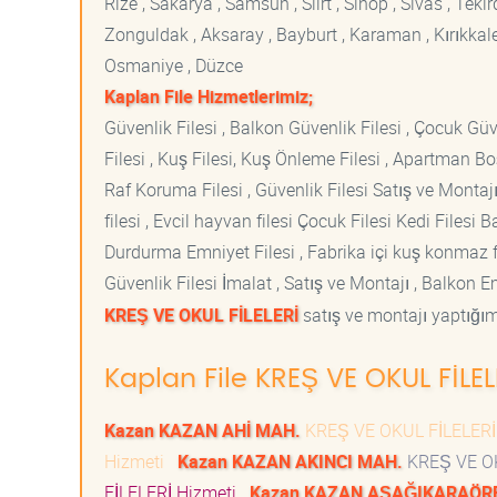
Rize , Sakarya , Samsun , Siirt , Sinop , Sivas , Teki
Zonguldak , Aksaray , Bayburt , Karaman , Kırıkkale ,
Osmaniye , Düzce
Kaplan File Hizmetlerimiz;
Güvenlik Filesi , Balkon Güvenlik Filesi , Çocuk Güven
Filesi , Kuş Filesi, Kuş Önleme Filesi , Apartman Boş
Raf Koruma Filesi , Güvenlik Filesi Satış ve Montajı
filesi , Evcil hayvan filesi Çocuk Filesi Kedi File
Durdurma Emniyet Filesi , Fabrika içi kuş konmaz fi
Güvenlik Filesi İmalat , Satış ve Montajı , Balkon E
KREŞ VE OKUL FİLELERİ
satış ve montajı yaptığımı
Kaplan File KREŞ VE OKUL FİLEL
Kazan KAZAN AHİ MAH.
KREŞ VE OKUL FİLELERİ
Hizmeti
Kazan KAZAN AKINCI MAH.
KREŞ VE OK
FİLELERİ Hizmeti
Kazan KAZAN AŞAĞIKARAÖR