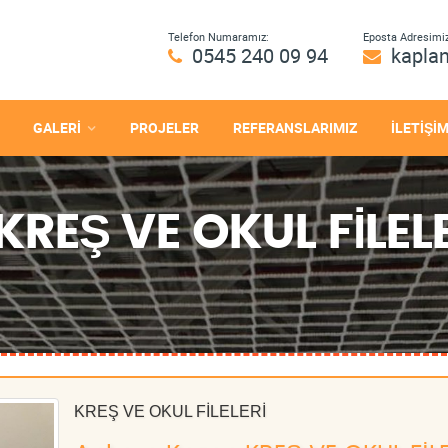
Telefon Numaramız:
Eposta Adresimiz
0545 240 09 94
kapla
GALERİ
PROJELER
REFERANSLARIMIZ
İLETİŞİ
REŞ VE OKUL FİLELE
KREŞ VE OKUL FİLELERİ