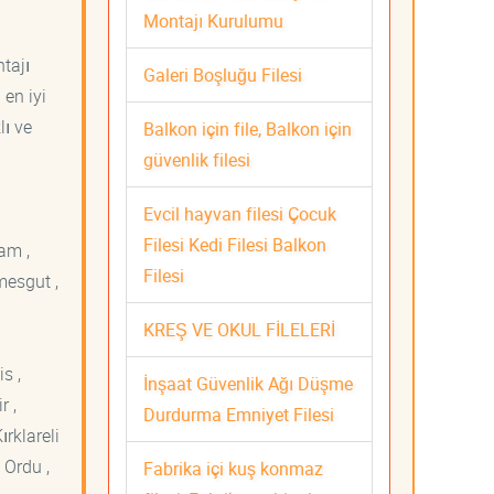
Montajı Kurulumu
tajı
Galeri Boşluğu Filesi
 en iyi
lı ve
Balkon için file, Balkon için
güvenlik filesi
Evcil hayvan filesi Çocuk
Filesi Kedi Filesi Balkon
am ,
Filesi
mesgut ,
KREŞ VE OKUL FİLELERİ
s ,
İnşaat Güvenlik Ağı Düşme
r ,
Durdurma Emniyet Filesi
ırklareli
 Ordu ,
Fabrika içi kuş konmaz