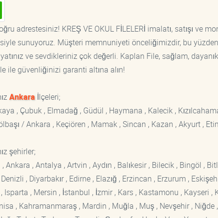
oğru adrestesiniz! KREŞ VE OKUL FİLELERİ imalatı, satışı ve mon
tisiyle sunuyoruz. Müşteri memnuniyeti önceliğimizdir, bu yüzden
yatınız ve sevdikleriniz çok değerli. Kaplan File, sağlam, dayanık
 ile güvenliğinizi garanti altına alın!
mız
Ankara
İlçeleri;
ankaya , Çubuk , Elmadağ , Güdül , Haymana , Kalecik , Kızılcaham
 Gölbaşı / Ankara , Keçiören , Mamak , Sincan , Kazan , Akyurt , Eti
z şehirler;
kara , Antalya , Artvin , Aydın , Balıkesir , Bilecik , Bingöl , Bitli
enizli , Diyarbakır , Edirne , Elazığ , Erzincan , Erzurum , Eskişehi
sparta , Mersin , İstanbul , İzmir , Kars , Kastamonu , Kayseri , K
Manisa , Kahramanmaraş , Mardin , Muğla , Muş , Nevşehir , Niğde ,