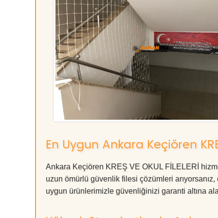
En Uygun Ankara Keçiören KRE
Ankara Keçiören KREŞ VE OKUL FİLELERİ hizmetind
uzun ömürlü güvenlik filesi çözümleri arıyorsan
uygun ürünlerimizle güvenliğinizi garanti altına alabil