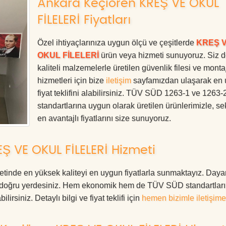
Ankara Keçiören KREŞ VE OKUL
FİLELERİ Fiyatları
Özel ihtiyaçlarınıza uygun ölçü ve çeşitlerde
KREŞ 
OKUL FİLELERİ
ürün veya hizmeti sunuyoruz. Siz 
kaliteli malzemelerle üretilen güvenlik filesi ve monta
hizmetleri için bize
iletişim
sayfamızdan ulaşarak en
fiyat teklifini alabilirsiniz. TÜV SÜD 1263-1 ve 1263-
standartlarına uygun olarak üretilen ürünlerimizle, se
en avantajlı fiyatlarını size sunuyoruz.
Ş VE OKUL FİLELERİ Hizmeti
e en yüksek kaliteyi en uygun fiyatlarla sunmaktayız. Dayan
ız, doğru yerdesiniz. Hem ekonomik hem de TÜV SÜD standartlar
irsiniz. Detaylı bilgi ve fiyat teklifi için
hemen bizimle iletişime