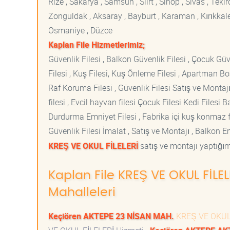
Rize , Sakarya , Samsun , Siirt , Sinop , Sivas , Teki
Zonguldak , Aksaray , Bayburt , Karaman , Kırıkkale ,
Osmaniye , Düzce
Kaplan File Hizmetlerimiz;
Güvenlik Filesi , Balkon Güvenlik Filesi , Çocuk Güven
Filesi , Kuş Filesi, Kuş Önleme Filesi , Apartman Boş
Raf Koruma Filesi , Güvenlik Filesi Satış ve Montajı
filesi , Evcil hayvan filesi Çocuk Filesi Kedi File
Durdurma Emniyet Filesi , Fabrika içi kuş konmaz fi
Güvenlik Filesi İmalat , Satış ve Montajı , Balkon E
KREŞ VE OKUL FİLELERİ
satış ve montajı yaptığımı
Kaplan File KREŞ VE OKUL FİLEL
Mahalleleri
Keçiören AKTEPE 23 NİSAN MAH.
KREŞ VE OKUL 