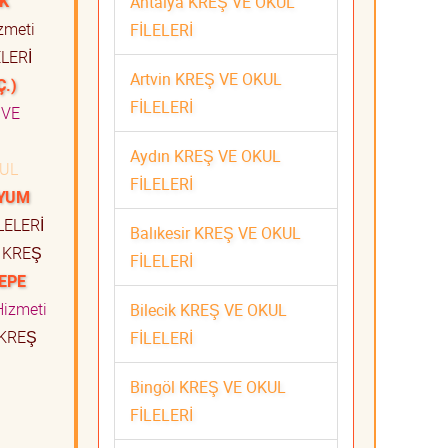
İK
Antalya KREŞ VE OKUL
izmeti
FİLELERİ
LERİ
Artvin KREŞ VE OKUL
Ç.)
FİLELERİ
 VE
Aydın KREŞ VE OKUL
UL
FİLELERİ
RYUM
LELERİ
Balıkesir KREŞ VE OKUL
KREŞ
FİLELERİ
TEPE
izmeti
Bilecik KREŞ VE OKUL
KREŞ
FİLELERİ
Bingöl KREŞ VE OKUL
FİLELERİ