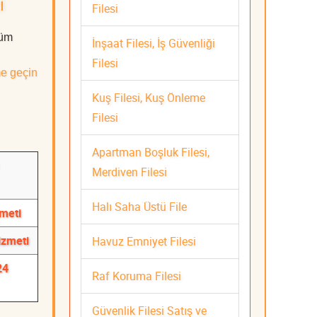
i
Filesi
Tüm
İnşaat Filesi, İş Güvenliği
Filesi
me geçin
Kuş Filesi, Kuş Önleme
Filesi
Apartman Boşluk Filesi,
Merdiven Filesi
Halı Saha Üstü File
meti
izmeti
Havuz Emniyet Filesi
24
Raf Koruma Filesi
Güvenlik Filesi Satış ve