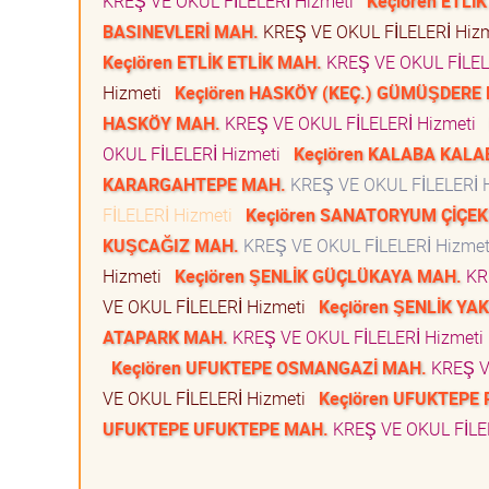
KREŞ VE OKUL FİLELERİ Hizmeti
Keçiören ETLİ
BASINEVLERİ MAH.
KREŞ VE OKUL FİLELERİ Hiz
Keçiören ETLİK ETLİK MAH.
KREŞ VE OKUL FİLEL
Hizmeti
Keçiören HASKÖY (KEÇ.) GÜMÜŞDERE
HASKÖY MAH.
KREŞ VE OKUL FİLELERİ Hizmeti
OKUL FİLELERİ Hizmeti
Keçiören KALABA KALA
KARARGAHTEPE MAH.
KREŞ VE OKUL FİLELERİ 
FİLELERİ Hizmeti
Keçiören SANATORYUM ÇİÇEK
KUŞCAĞIZ MAH.
KREŞ VE OKUL FİLELERİ Hizme
Hizmeti
Keçiören ŞENLİK GÜÇLÜKAYA MAH.
KR
VE OKUL FİLELERİ Hizmeti
Keçiören ŞENLİK YA
ATAPARK MAH.
KREŞ VE OKUL FİLELERİ Hizmet
Keçiören UFUKTEPE OSMANGAZİ MAH.
KREŞ V
VE OKUL FİLELERİ Hizmeti
Keçiören UFUKTEPE
UFUKTEPE UFUKTEPE MAH.
KREŞ VE OKUL FİLE