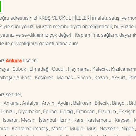
oğru adrestesiniz! KREŞ VE OKUL FİLELERİ imalatı, satışı ve mon
tisiyle sunuyoruz. Müşteri memnuniyeti önceliğimizdir, bu yüzden
yatınız ve sevdikleriniz çok değerli. Kaplan File, sağlam, dayanık
 ile güvenliğinizi garanti altına alın!
mız
Ankara
İlçeleri;
ankaya , Çubuk , Elmadağ , Güdül , Haymana , Kalecik , Kızılcaham
 Gölbaşı / Ankara , Keçiören , Mamak , Sincan , Kazan , Akyurt , Eti
z şehirler;
kara , Antalya , Artvin , Aydın , Balıkesir , Bilecik , Bingöl , Bitli
enizli , Diyarbakır , Edirne , Elazığ , Erzincan , Erzurum , Eskişehi
sparta , Mersin , İstanbul , İzmir , Kars , Kastamonu , Kayseri , K
Manisa , Kahramanmaraş , Mardin , Muğla , Muş , Nevşehir , Niğde ,