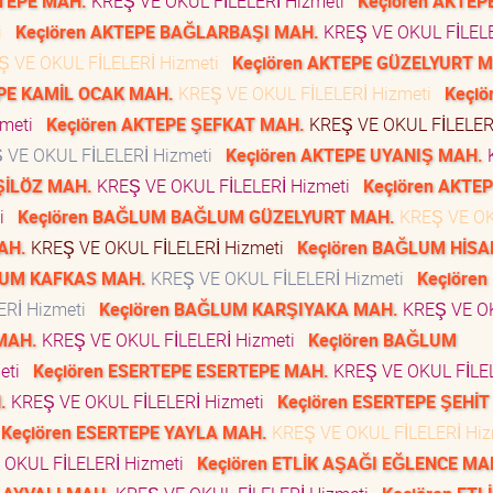
KTEPE MAH.
KREŞ VE OKUL FİLELERİ Hizmeti
Keçiören AKTEP
ti
Keçiören AKTEPE BAĞLARBAŞI MAH.
KREŞ VE OKUL FİLEL
 VE OKUL FİLELERİ Hizmeti
Keçiören AKTEPE GÜZELYURT 
EPE KAMİL OCAK MAH.
KREŞ VE OKUL FİLELERİ Hizmeti
Keçiö
zmeti
Keçiören AKTEPE ŞEFKAT MAH.
KREŞ VE OKUL FİLELER
 VE OKUL FİLELERİ Hizmeti
Keçiören AKTEPE UYANIŞ MAH.
ŞİLÖZ MAH.
KREŞ VE OKUL FİLELERİ Hizmeti
Keçiören AKTE
ti
Keçiören BAĞLUM BAĞLUM GÜZELYURT MAH.
KREŞ VE O
AH.
KREŞ VE OKUL FİLELERİ Hizmeti
Keçiören BAĞLUM HİSA
LUM KAFKAS MAH.
KREŞ VE OKUL FİLELERİ Hizmeti
Keçiören
ERİ Hizmeti
Keçiören BAĞLUM KARŞIYAKA MAH.
KREŞ VE O
MAH.
KREŞ VE OKUL FİLELERİ Hizmeti
Keçiören BAĞLUM
meti
Keçiören ESERTEPE ESERTEPE MAH.
KREŞ VE OKUL FİLE
.
KREŞ VE OKUL FİLELERİ Hizmeti
Keçiören ESERTEPE ŞEHİT
Keçiören ESERTEPE YAYLA MAH.
KREŞ VE OKUL FİLELERİ Hi
OKUL FİLELERİ Hizmeti
Keçiören ETLİK AŞAĞI EĞLENCE MA