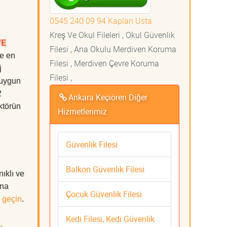
0545 240 09 94 Kaplan Usta
Kreş Ve Okul Fileleri , Okul Güvenlik
VE
Filesi , Ana Okulu Merdiven Koruma
de en
Filesi , Merdiven Çevre Koruma
j
Filesi ,
 uygun
2
Ankara Keçiören Diğer
ktörün
Hizmetlerimiz
Güvenlik Filesi
Balkon Güvenlik Filesi
ıklı ve
ına
Çocuk Güvenlik Filesi
 geçin
.
Kedi Filesi, Kedi Güvenlik