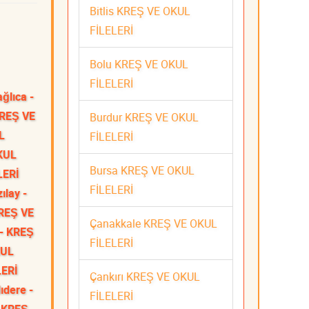
Bitlis KREŞ VE OKUL
FİLELERİ
Bolu KREŞ VE OKUL
FİLELERİ
ğlıca -
KREŞ VE
Burdur KREŞ VE OKUL
L
FİLELERİ
KUL
Bursa KREŞ VE OKUL
LERİ
FİLELERİ
zılay -
KREŞ VE
Çanakkale KREŞ VE OKUL
- KREŞ
FİLELERİ
KUL
LERİ
Çankırı KREŞ VE OKUL
ıdere -
FİLELERİ