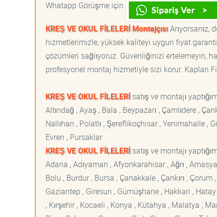
Whatapp Görüşme için
KREŞ VE OKUL FİLELERİ Montajçısı
Arıyorsanız, d
hizmetlerimizle, yüksek kaliteyi uygun fiyat garan
çözümleri sağlıyoruz. Güvenliğinizi ertelemeyin, ha
profesyonel montaj hizmetiyle sizi korur. Kaplan File
KREŞ VE OKUL FİLELERİ
satış ve montajı yaptığı
Altındağ , Ayaş , Bala , Beypazarı , Çamlıdere , Ç
Nallıhan , Polatlı , Şereflikoçhisar , Yenimahalle ,
Evren , Pursaklar
KREŞ VE OKUL FİLELERİ
satış ve montajı yaptığımı
Adana , Adıyaman , Afyonkarahisar , Ağrı , Amasya , An
Bolu , Burdur , Bursa , Çanakkale , Çankırı , Çorum , D
Gaziantep , Giresun , Gümüşhane , Hakkari , Hatay , I
, Kırşehir , Kocaeli , Konya , Kütahya , Malatya , 