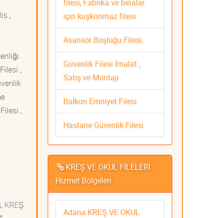
filesi, Fabrika ve binalar
is ,
için kuşkonmaz filesi
Asansör Boşluğu Filesi
venliği
Güvenlik Filesi İmalat ,
ilesi ,
Satış ve Montajı
üvenlik
me
Balkon Emniyet Filesi
ilesi ,
Hastane Güvenlik Filesi
KREŞ VE OKUL FİLELERİ
Hizmet Bölgeleri
.
KREŞ
Adana KREŞ VE OKUL