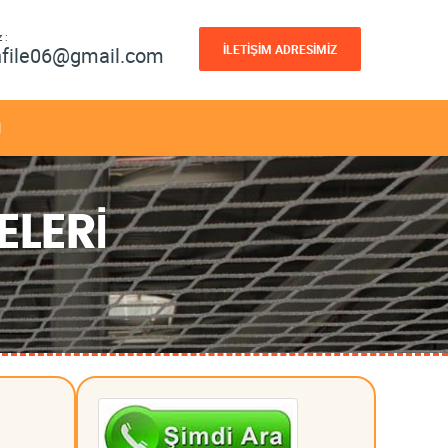
 :
İLETİŞİM ADRESİMİZ
nfile06@gmail.com
M
ELERİ