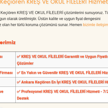
Keçiören KREŞ VE OKUL FİLELERİ Hizmet
nkara Keçiören KREŞ VE OKUL FİLELERİ çözümlerini sunuyoruz. 
ygun olarak üretilmiştir. Üstün kalite ve uygun fiyat dengesini
ınız olan her türlü koruma çözümünü sunar. Hemen
bizimle iletişi
erimiz
sı
✅ KREŞ VE OKUL FİLELERİ Garantili ve Uygun Fiyatlı
Çözümler
Firması
✅ En Yakın ve Güvenilir KREŞ VE OKUL FİLELERİ Hiz
✅ Ankara Keçiören En İyi KREŞ VE OKUL FİLELERİ H
ve
✅ Profesyonel KREŞ VE OKUL FİLELERİ Hizmeti - 7/
Destek