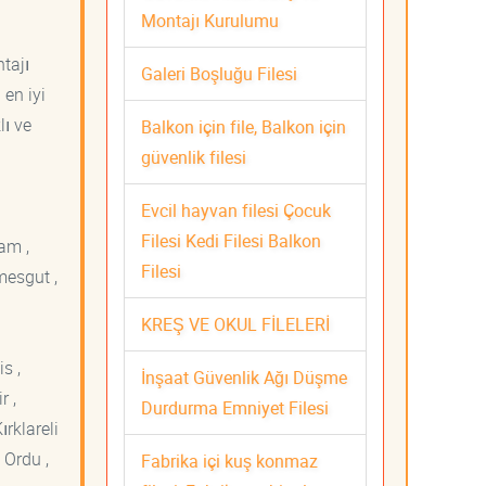
Montajı Kurulumu
tajı
Galeri Boşluğu Filesi
 en iyi
lı ve
Balkon için file, Balkon için
güvenlik filesi
Evcil hayvan filesi Çocuk
Filesi Kedi Filesi Balkon
am ,
Filesi
mesgut ,
KREŞ VE OKUL FİLELERİ
s ,
İnşaat Güvenlik Ağı Düşme
r ,
Durdurma Emniyet Filesi
ırklareli
 Ordu ,
Fabrika içi kuş konmaz