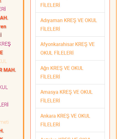
E
FİLELERİ
ERİ
MAH.
Adıyaman KREŞ VE OKUL
ren
FİLELERİ
İ
KREŞ
Afyonkarahisar KREŞ VE
PE
OKUL FİLELERİ
KUL
Ağrı KREŞ VE OKUL
R MAH.
FİLELERİ
KUL
Amasya KREŞ VE OKUL
FİLELERİ
LERİ
Ankara KREŞ VE OKUL
zmeti
FİLELERİ
H.