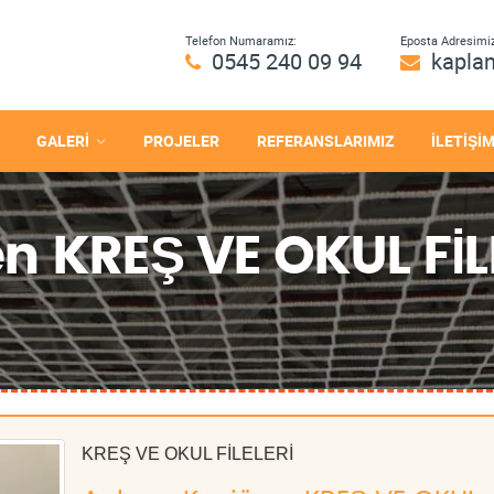
Telefon Numaramız:
Eposta Adresimiz
0545 240 09 94
kapla
GALERİ
PROJELER
REFERANSLARIMIZ
İLETİŞİ
n KREŞ VE OKUL FİL
KREŞ VE OKUL FİLELERİ