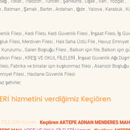
rdağ , Tokat , Trabzon , Tunceli , Şanlıurfa , Uşak , Van , Yozgat ,
 Batman , Şırnak , Bartın , Ardahan , Iğdır , Yalova , Karabük , Kil
lik Filesi , Kedi Filesi, Kedi Güvenlik Filesi , İnşaat Filesi, İş Gü
luk Filesi, Merdiven Filesi , Halı Saha Üstü File , Havuz Emniyet F
 Kurulumu , Galeri Boşluğu Filesi , Balkon için file, Balkon için g
si Balkon Filesi , KREŞ VE OKUL FİLELERİ , İnşaat Güvenlik Ağı Düş
lesi, Fabrika ve binalar için kuşkonmaz filesi , Asansör Boşluğu F
mniyet Filesi , Hastane Güvenlik Filesi
z şehirler;
ERİ hizmetini verdiğimiz Keçiören
FİLELERİ Hizmeti
Keçiören AKTEPE ADNAN MENDERES MAH