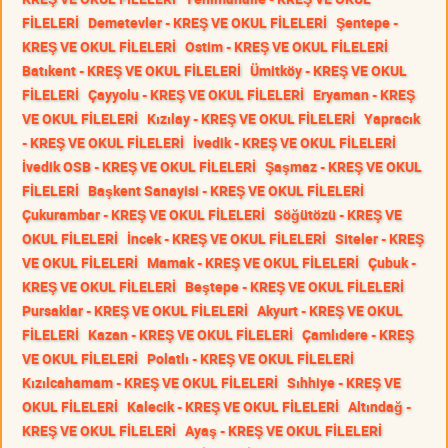
FİLELERİ
Demetevler - KREŞ VE OKUL FİLELERİ
Şentepe -
KREŞ VE OKUL FİLELERİ
Ostim - KREŞ VE OKUL FİLELERİ
Batıkent - KREŞ VE OKUL FİLELERİ
Ümitköy - KREŞ VE OKUL
FİLELERİ
Çayyolu - KREŞ VE OKUL FİLELERİ
Eryaman - KREŞ
VE OKUL FİLELERİ
Kızılay - KREŞ VE OKUL FİLELERİ
Yapracık
- KREŞ VE OKUL FİLELERİ
İvedik - KREŞ VE OKUL FİLELERİ
İvedik OSB - KREŞ VE OKUL FİLELERİ
Şaşmaz - KREŞ VE OKUL
FİLELERİ
Başkent Sanayisi - KREŞ VE OKUL FİLELERİ
Çukurambar - KREŞ VE OKUL FİLELERİ
Söğütözü - KREŞ VE
OKUL FİLELERİ
İncek - KREŞ VE OKUL FİLELERİ
Siteler - KREŞ
VE OKUL FİLELERİ
Mamak - KREŞ VE OKUL FİLELERİ
Çubuk -
KREŞ VE OKUL FİLELERİ
Beştepe - KREŞ VE OKUL FİLELERİ
Pursaklar - KREŞ VE OKUL FİLELERİ
Akyurt - KREŞ VE OKUL
FİLELERİ
Kazan - KREŞ VE OKUL FİLELERİ
Çamlıdere - KREŞ
VE OKUL FİLELERİ
Polatlı - KREŞ VE OKUL FİLELERİ
Kızılcahamam - KREŞ VE OKUL FİLELERİ
Sıhhiye - KREŞ VE
OKUL FİLELERİ
Kalecik - KREŞ VE OKUL FİLELERİ
Altındağ -
KREŞ VE OKUL FİLELERİ
Ayaş - KREŞ VE OKUL FİLELERİ