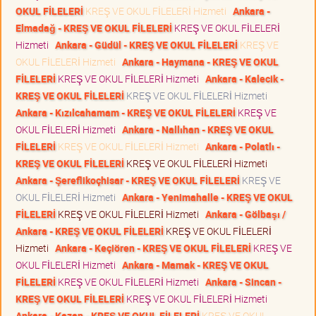
OKUL FİLELERİ
KREŞ VE OKUL FİLELERİ Hizmeti
Ankara -
Elmadağ - KREŞ VE OKUL FİLELERİ
KREŞ VE OKUL FİLELERİ
Hizmeti
Ankara - Güdül - KREŞ VE OKUL FİLELERİ
KREŞ VE
OKUL FİLELERİ Hizmeti
Ankara - Haymana - KREŞ VE OKUL
FİLELERİ
KREŞ VE OKUL FİLELERİ Hizmeti
Ankara - Kalecik -
KREŞ VE OKUL FİLELERİ
KREŞ VE OKUL FİLELERİ Hizmeti
Ankara - Kızılcahamam - KREŞ VE OKUL FİLELERİ
KREŞ VE
OKUL FİLELERİ Hizmeti
Ankara - Nallıhan - KREŞ VE OKUL
FİLELERİ
KREŞ VE OKUL FİLELERİ Hizmeti
Ankara - Polatlı -
KREŞ VE OKUL FİLELERİ
KREŞ VE OKUL FİLELERİ Hizmeti
Ankara - Şereflikoçhisar - KREŞ VE OKUL FİLELERİ
KREŞ VE
OKUL FİLELERİ Hizmeti
Ankara - Yenimahalle - KREŞ VE OKUL
FİLELERİ
KREŞ VE OKUL FİLELERİ Hizmeti
Ankara - Gölbaşı /
Ankara - KREŞ VE OKUL FİLELERİ
KREŞ VE OKUL FİLELERİ
Hizmeti
Ankara - Keçiören - KREŞ VE OKUL FİLELERİ
KREŞ VE
OKUL FİLELERİ Hizmeti
Ankara - Mamak - KREŞ VE OKUL
FİLELERİ
KREŞ VE OKUL FİLELERİ Hizmeti
Ankara - Sincan -
KREŞ VE OKUL FİLELERİ
KREŞ VE OKUL FİLELERİ Hizmeti
Ankara - Kazan - KREŞ VE OKUL FİLELERİ
KREŞ VE OKUL