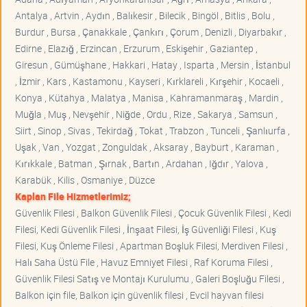
Antalya , Artvin , Aydın , Balıkesir , Bilecik , Bingöl , Bitlis , Bolu ,
Burdur , Bursa , Çanakkale , Çankırı , Çorum , Denizli , Diyarbakır ,
Edirne , Elazığ , Erzincan , Erzurum , Eskişehir , Gaziantep ,
Giresun , Gümüşhane , Hakkari , Hatay , Isparta , Mersin , İstanbul
, İzmir , Kars , Kastamonu , Kayseri , Kırklareli , Kırşehir , Kocaeli ,
Konya , Kütahya , Malatya , Manisa , Kahramanmaraş , Mardin ,
Muğla , Muş , Nevşehir , Niğde , Ordu , Rize , Sakarya , Samsun ,
Siirt , Sinop , Sivas , Tekirdağ , Tokat , Trabzon , Tunceli , Şanlıurfa ,
Uşak , Van , Yozgat , Zonguldak , Aksaray , Bayburt , Karaman ,
Kırıkkale , Batman , Şırnak , Bartın , Ardahan , Iğdır , Yalova ,
Karabük , Kilis , Osmaniye , Düzce
Kaplan File Hizmetlerimiz;
Güvenlik Filesi , Balkon Güvenlik Filesi , Çocuk Güvenlik Filesi , Kedi
Filesi, Kedi Güvenlik Filesi , İnşaat Filesi, İş Güvenliği Filesi , Kuş
Filesi, Kuş Önleme Filesi , Apartman Boşluk Filesi, Merdiven Filesi ,
Halı Saha Üstü File , Havuz Emniyet Filesi , Raf Koruma Filesi ,
Güvenlik Filesi Satış ve Montajı Kurulumu , Galeri Boşluğu Filesi ,
Balkon için file, Balkon için güvenlik filesi , Evcil hayvan filesi