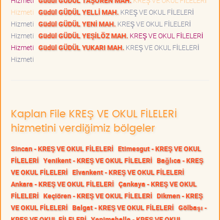
Hizmeti
Güdül GÜDÜL TAŞÖREN MAH.
KREŞ VE OKUL FİLELERİ
Hizmeti
Güdül GÜDÜL YELLİ MAH.
KREŞ VE OKUL FİLELERİ
Hizmeti
Güdül GÜDÜL YENİ MAH.
KREŞ VE OKUL FİLELERİ
Hizmeti
Güdül GÜDÜL YEŞİLÖZ MAH.
KREŞ VE OKUL FİLELERİ
Hizmeti
Güdül GÜDÜL YUKARI MAH.
KREŞ VE OKUL FİLELERİ
Hizmeti
Kaplan File KREŞ VE OKUL FİLELERİ
hizmetini verdiğimiz bölgeler
Sincan - KREŞ VE OKUL FİLELERİ
Etimesgut - KREŞ VE OKUL
FİLELERİ
Yenikent - KREŞ VE OKUL FİLELERİ
Bağlıca - KREŞ
VE OKUL FİLELERİ
Elvankent - KREŞ VE OKUL FİLELERİ
Ankara - KREŞ VE OKUL FİLELERİ
Çankaya - KREŞ VE OKUL
FİLELERİ
Keçiören - KREŞ VE OKUL FİLELERİ
Dikmen - KREŞ
VE OKUL FİLELERİ
Balgat - KREŞ VE OKUL FİLELERİ
Gölbaşı -
KREŞ VE OKUL FİLELERİ
Yenimahalle - KREŞ VE OKUL