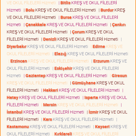
VE OKUL FİLELERİ Hizmeti
|
Bitlis
KREŞ VE OKUL FİLELERİ
Hizmeti
|
Bolu
KREŞ VE OKUL FİLELERİ Hizmeti
|
Burdur
KREŞ
VE OKUL FİLELERİ Hizmeti
|
Bursa
KREŞ VE OKUL FİLELERİ
Hizmeti
|
Çanakkale
KREŞ VE OKUL FİLELERİ Hizmeti
|
Çankırı
KREŞ VE OKUL FİLELERİ Hizmeti
|
Çorum
KREŞ VE OKUL
FİLELERİ Hizmeti
|
Denizli
KREŞ VE OKUL FİLELERİ Hizmeti
|
Diyarbakır
KREŞ VE OKUL FİLELERİ Hizmeti
|
Edirne
KREŞ VE
OKUL FİLELERİ Hizmeti
|
Elazığ
KREŞ VE OKUL FİLELERİ Hizmeti
|
Erzincan
KREŞ VE OKUL FİLELERİ Hizmeti
|
Erzurum
KREŞ VE
OKUL FİLELERİ Hizmeti
|
Eskişehir
KREŞ VE OKUL FİLELERİ
Hizmeti
|
Gaziantep
KREŞ VE OKUL FİLELERİ Hizmeti
|
Giresun
KREŞ VE OKUL FİLELERİ Hizmeti
|
Gümüşhane
KREŞ VE OKUL
FİLELERİ Hizmeti
|
Hakkari
KREŞ VE OKUL FİLELERİ Hizmeti
|
Hatay
KREŞ VE OKUL FİLELERİ Hizmeti
|
Isparta
KREŞ VE OKUL
FİLELERİ Hizmeti
|
Mersin
KREŞ VE OKUL FİLELERİ Hizmeti
|
İstanbul
KREŞ VE OKUL FİLELERİ Hizmeti
|
İzmir
KREŞ VE OKUL
FİLELERİ Hizmeti
|
Kars
KREŞ VE OKUL FİLELERİ Hizmeti
|
Kastamonu
KREŞ VE OKUL FİLELERİ Hizmeti
|
Kayseri
KREŞ VE
OKUL FİLELERİ Hizmeti
|
Kırklareli
KREŞ VE OKUL FİLELERİ