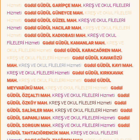
Hizmeti
Güdül GÜDÜL GARİPÇE MAH.
KREŞ VE OKUL FİLELERİ
Hizmeti
Güdül GÜDÜL GÜNEYCE MAH.
KREŞ VE OKUL FİLELERİ
Hizmeti
Güdül GÜDÜL GÜZEL MAH.
KREŞ VE OKUL FİLELERİ
Hizmeti
Güdül GÜDÜL HACILAR MAH.
KREŞ VE OKUL FİLELERİ
Hizmeti
Güdül GÜDÜL KADIOBASI MAH.
KREŞ VE OKUL
FİLELERİ Hizmeti
Güdül GÜDÜL KAMANLAR MAH.
KREŞ VE
OKUL FİLELERİ Hizmeti
Güdül GÜDÜL KARACAÖREN MAH.
KREŞ VE OKUL FİLELERİ Hizmeti
Güdül GÜDÜL KAVAKÖZÜ
MAH.
KREŞ VE OKUL FİLELERİ Hizmeti
Güdül GÜDÜL KAYI MAH.
KREŞ VE OKUL FİLELERİ Hizmeti
Güdül GÜDÜL KIRKKAVAK
MAH.
KREŞ VE OKUL FİLELERİ Hizmeti
Güdül GÜDÜL
MEYVABÜKÜ MAH.
KREŞ VE OKUL FİLELERİ Hizmeti
Güdül
GÜDÜL ÖZÇALTI MAH.
KREŞ VE OKUL FİLELERİ Hizmeti
Güdül
GÜDÜL ÖZKÖY MAH.
KREŞ VE OKUL FİLELERİ Hizmeti
Güdül
GÜDÜL SALİHLER MAH.
KREŞ VE OKUL FİLELERİ Hizmeti
Güdül
GÜDÜL SAPANLI MAH.
KREŞ VE OKUL FİLELERİ Hizmeti
Güdül
GÜDÜL SORGUN MAH.
KREŞ VE OKUL FİLELERİ Hizmeti
Güdül
GÜDÜL TAHTACIÖRENCİK MAH.
KREŞ VE OKUL FİLELERİ