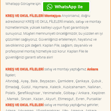
Whatapp Görüşme için
KREŞ VE OKUL FİLELERİ Montajçısı
Arıyorsanız, doğru
adrestesiniz! KREŞ VE OKUL FİLELERİ imalatı, satışı ve montajı
hizmetlerimizle, yüksek kaliteyi uygun fiyat garantisiyle
sunuyoruz. Müşteri memnuniyeti önceliğimizdir, bu yüzden en iyi
çözümleri sağlıyoruz. Güvenliğinizi ertelemeyin, hayatınız ve
sevdikleriniz çok değerli. Kaplan File, sağlam, dayanıklı ve
profesyonel montaj hizmetiyle sizi korur. Kaplan File ile
güvenliğinizi garanti altına alın!
KREŞ VE OKUL FİLELERİ
satış ve montajı yaptığımız
Ankara
İlçeleri;
Altındağ , Ayaş , Bala , Beypazarı , Çamlıdere , Çankaya , Çubuk ,
Elmadağ , Güdül , Haymana , Kalecik , Kızılcahamam , Nallıhan ,
Polatlı , Şereflikoçhisar , Yenimahalle , Gölbaşı / Ankara , Keçiören
, Mamak , Sincan , Kazan , Akyurt , Etimesgut , Evren , Pursaklar
KREŞ VE OKUL FİLELERİ
satış ve montajı yaptığımız şehirler;
Adana , Adıyaman , Afyonkarahisar , Ağrı , Amasya , Ankara ,